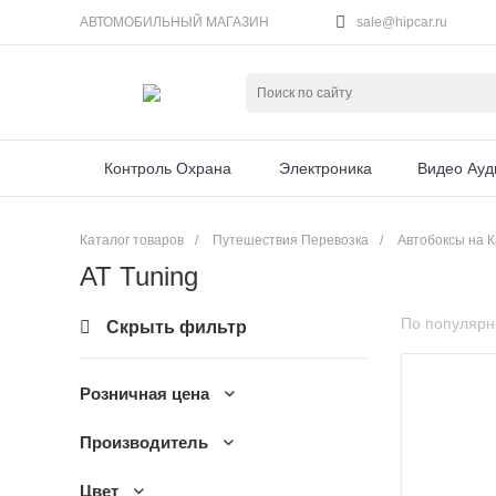
АВТОМОБИЛЬНЫЙ МАГАЗИН
sale@hipcar.ru
Контроль Охрана
Электроника
Видео Ауд
Каталог товаров
/
Путешествия Перевозка
/
Автобоксы на 
AT Tuning
По популярн
Скрыть фильтр
Розничная цена
Производитель
Цвет