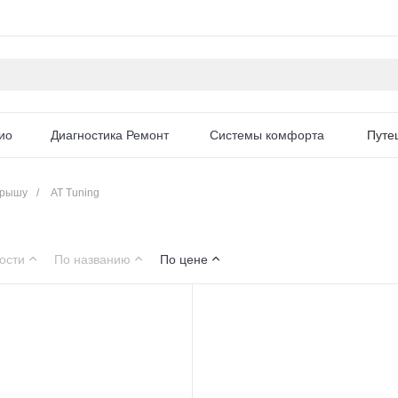
ио
Диагностика Ремонт
Системы комфорта
Путе
Крышу
/
AT Tuning
ости
По названию
По цене