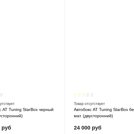
сутствует
Товар отсутствует
с AT Tuning StarBox черный
Автобокс AT Tuning StarBox б
вусторонний)
мат. (двусторонний)
0 руб
24 000 руб