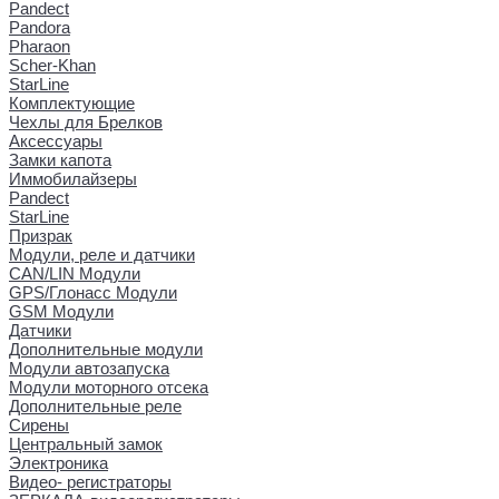
Pandect
Pandora
Pharaon
Scher-Khan
StarLine
Комплектующие
Чехлы для Брелков
Аксессуары
Замки капота
Иммобилайзеры
Pandect
StarLine
Призрак
Модули, реле и датчики
CAN/LIN Модули
GPS/Глонасс Модули
GSM Модули
Датчики
Дополнительные модули
Модули автозапуска
Модули моторного отсека
Дополнительные реле
Сирены
Центральный замок
Электроника
Видео- регистраторы