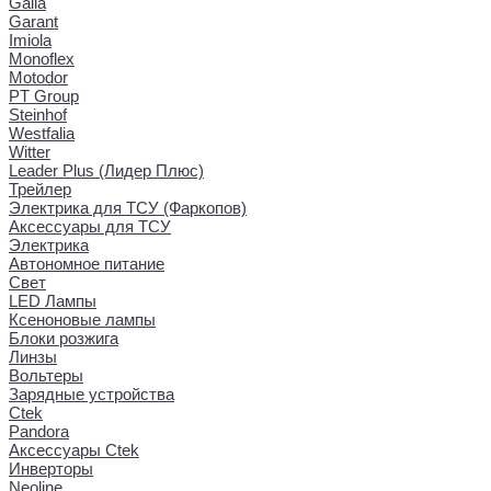
Galia
Garant
Imiola
Monoflex
Motodor
PT Group
Steinhof
Westfalia
Witter
Leader Plus (Лидер Плюс)
Трейлер
Электрика для ТСУ (Фаркопов)
Аксессуары для ТСУ
Электрика
Автономное питание
Свет
LED Лампы
Ксеноновые лампы
Блоки розжига
Линзы
Вольтеры
Зарядные устройства
Ctek
Pandora
Аксессуары Ctek
Инверторы
Neoline