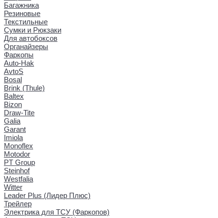
Багажника
Резиновые
Текстильные
Сумки и Рюкзаки
Для автобоксов
Органайзеры
Фаркопы
Auto-Hak
AvtoS
Bosal
Brink (Thule)
Baltex
Bizon
Draw-Tite
Galia
Garant
Imiola
Monoflex
Motodor
PT Group
Steinhof
Westfalia
Witter
Leader Plus (Лидер Плюс)
Трейлер
Электрика для ТСУ (Фаркопов)