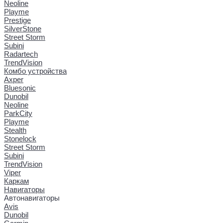
Neoline
Playme
Prestige
SilverStone
Street Storm
Subini
Radartech
TrendVision
Комбо устройства
Axper
Bluesonic
Dunobil
Neoline
ParkCity
Playme
Stealth
Stonelock
Street Storm
Subini
TrendVision
Viper
Каркам
Навигаторы
Автонавигаторы
Avis
Dunobil