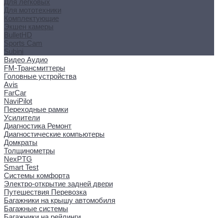
Для легковых
Для мототехники
Комплектующие
Экшен камеры
BulletHD
Sports Cam
Subini
Видео Аудио
FM-Трансмиттеры
Головные устройства
Avis
FarCar
NaviPilot
Переходные рамки
Усилители
Диагностика Ремонт
Диагностические компьютеры
Домкраты
Толщинометры
NexPTG
Smart Test
Системы комфорта
Электро-открытие задней двери
Путешествия Перевозка
Багажники на крышу автомобиля
Багажные системы
Багажники на рейлинги