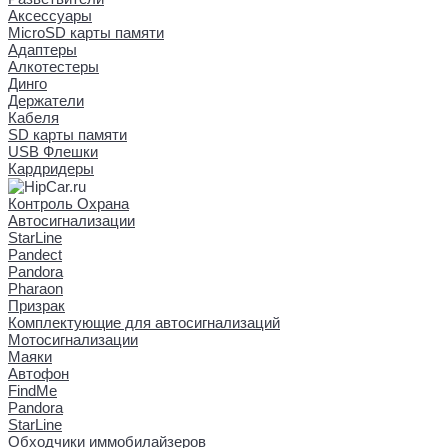
Аксессуары
MicroSD карты памяти
Адаптеры
Алкотестеры
Динго
Держатели
Кабеля
SD карты памяти
USB Флешки
Кардридеры
Контроль Охрана
Автосигнализации
StarLine
Pandect
Pandora
Pharaon
Призрак
Комплектующие для автосигнализаций
Мотосигнализации
Маяки
Автофон
FindMe
Pandora
StarLine
Обходчики иммобилайзеров