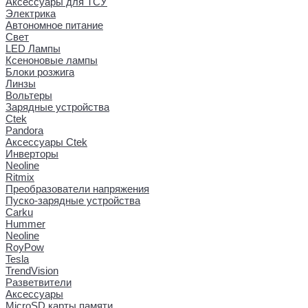
Аксессуары для ТСУ
Электрика
Автономное питание
Свет
LED Лампы
Ксеноновые лампы
Блоки розжига
Линзы
Вольтеры
Зарядные устройства
Ctek
Pandora
Аксессуары Ctek
Инверторы
Neoline
Ritmix
Преобразователи напряжения
Пуско-зарядные устройства
Carku
Hummer
Neoline
RoyPow
Tesla
TrendVision
Разветвители
Аксессуары
MicroSD карты памяти