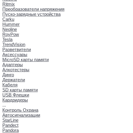
Ritmix
Преобразователи напряжения
Пуско-зарядные устройства
Carku
Hummer
Neoline
RoyPow
Tesla
TrendVision
Разветвители
Аксессуары
MicroSD карты памяти
Адаптеры
Алкотестеры
Динго
Держатели
Кабеля
SD карты памяти
USB Флешки
Кардридеры
...
Контроль Охрана
Автосигнализации
StarLine
Pandect
Pandora