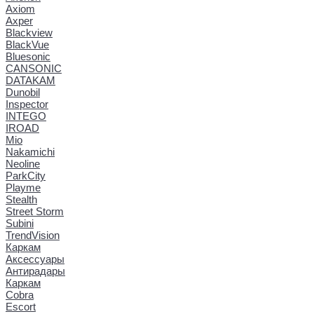
Axiom
Axper
Blackview
BlackVue
Bluesonic
CANSONIC
DATAKAM
Dunobil
Inspector
INTEGO
IROAD
Mio
Nakamichi
Neoline
ParkCity
Playme
Stealth
Street Storm
Subini
TrendVision
Каркам
Аксессуары
Антирадары
Каркам
Cobra
Escort