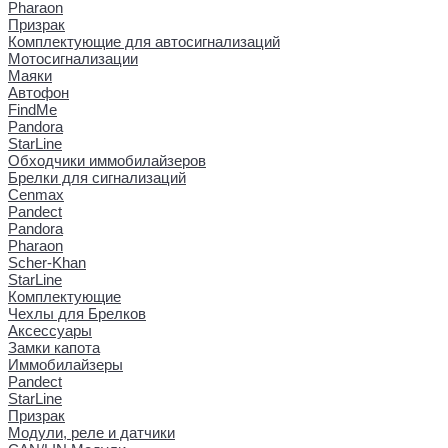
Pharaon
Призрак
Комплектующие для автосигнализаций
Мотосигнализации
Маяки
Автофон
FindMe
Pandora
StarLine
Обходчики иммобилайзеров
Брелки для сигнализаций
Cenmax
Pandect
Pandora
Pharaon
Scher-Khan
StarLine
Комплектующие
Чехлы для Брелков
Аксессуары
Замки капота
Иммобилайзеры
Pandect
StarLine
Призрак
Модули, реле и датчики