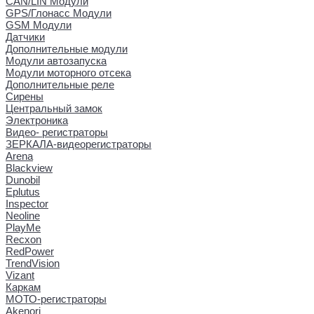
CAN/LIN Модули
GPS/Глонасс Модули
GSM Модули
Датчики
Дополнительные модули
Модули автозапуска
Модули моторного отсека
Дополнительные реле
Сирены
Центральный замок
Электроника
Видео- регистраторы
ЗЕРКАЛА-видеорегистраторы
Arena
Blackview
Dunobil
Eplutus
Inspector
Neoline
PlayMe
Recxon
RedPower
TrendVision
Vizant
Каркам
МОТО-регистраторы
Akenori