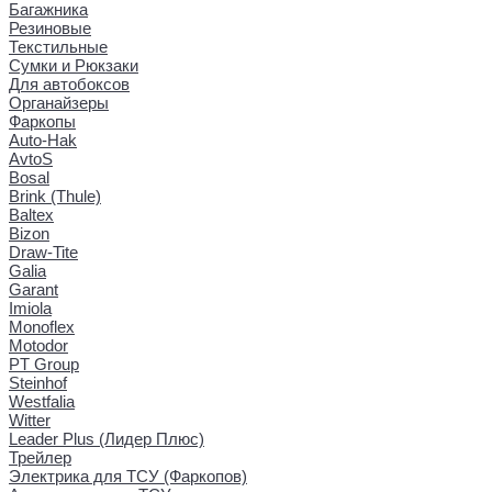
Багажника
Резиновые
Текстильные
Сумки и Рюкзаки
Для автобоксов
Органайзеры
Фаркопы
Auto-Hak
AvtoS
Bosal
Brink (Thule)
Baltex
Bizon
Draw-Tite
Galia
Garant
Imiola
Monoflex
Motodor
PT Group
Steinhof
Westfalia
Witter
Leader Plus (Лидер Плюс)
Трейлер
Электрика для ТСУ (Фаркопов)