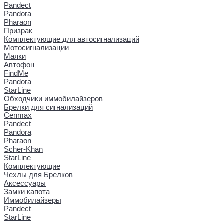
Pandect
Pandora
Pharaon
Призрак
Комплектующие для автосигнализаций
Мотосигнализации
Маяки
Автофон
FindMe
Pandora
StarLine
Обходчики иммобилайзеров
Брелки для сигнализаций
Cenmax
Pandect
Pandora
Pharaon
Scher-Khan
StarLine
Комплектующие
Чехлы для Брелков
Аксессуары
Замки капота
Иммобилайзеры
Pandect
StarLine