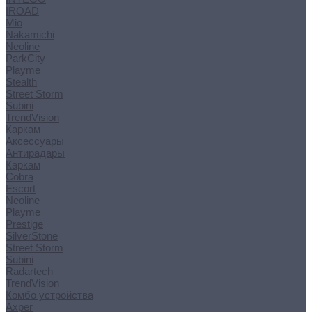
IROAD
Mio
Nakamichi
Neoline
ParkCity
Playme
Stealth
Street Storm
Subini
TrendVision
Каркам
Аксессуары
Антирадары
Каркам
Cobra
Escort
Neoline
Playme
Prestige
SilverStone
Street Storm
Subini
Radartech
TrendVision
Комбо устройства
Axper