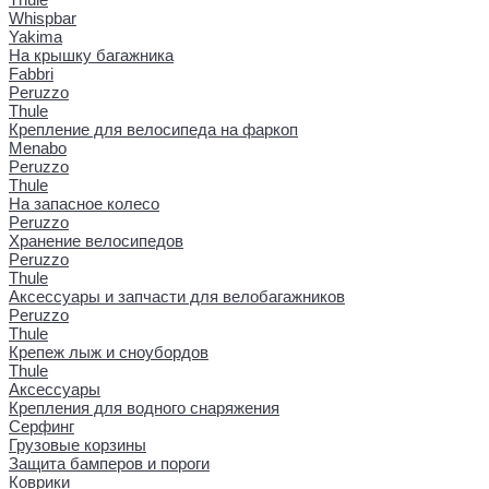
Whispbar
Yakima
На крышку багажника
Fabbri
Peruzzo
Thule
Крепление для велосипеда на фаркоп
Menabo
Peruzzo
Thule
На запасное колесо
Peruzzo
Хранение велосипедов
Peruzzo
Thule
Аксессуары и запчасти для велобагажников
Peruzzo
Thule
Крепеж лыж и сноубордов
Thule
Аксессуары
Крепления для водного снаряжения
Серфинг
Грузовые корзины
Защита бамперов и пороги
Коврики