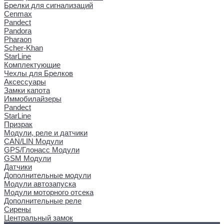
Брелки для сигнализаций
Cenmax
Pandect
Pandora
Pharaon
Scher-Khan
StarLine
Комплектующие
Чехлы для Брелков
Аксессуары
Замки капота
Иммобилайзеры
Pandect
StarLine
Призрак
Модули, реле и датчики
CAN/LIN Модули
GPS/Глонасс Модули
GSM Модули
Датчики
Дополнительные модули
Модули автозапуска
Модули моторного отсека
Дополнительные реле
Сирены
Центральный замок