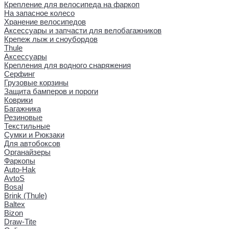
Крепление для велосипеда на фаркоп
На запасное колесо
Хранение велосипедов
Аксессуары и запчасти для велобагажников
Крепеж лыж и сноубордов
Thule
Аксессуары
Крепления для водного снаряжения
Серфинг
Грузовые корзины
Защита бамперов и пороги
Коврики
Багажника
Резиновые
Текстильные
Сумки и Рюкзаки
Для автобоксов
Органайзеры
Фаркопы
Auto-Hak
AvtoS
Bosal
Brink (Thule)
Baltex
Bizon
Draw-Tite