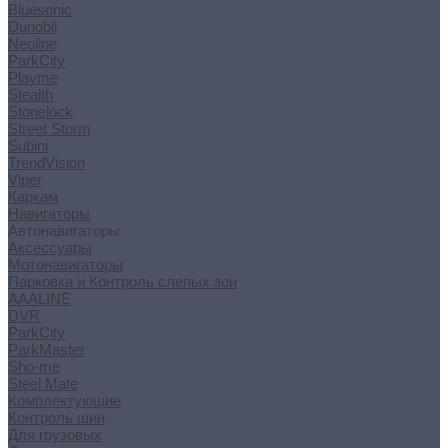
Bluesonic
Dunobil
Neoline
ParkCity
Playme
Stealth
Stonelock
Street Storm
Subini
TrendVision
Viper
Каркам
Навигаторы
Автонавигаторы
Аксессуары
Мотонавигаторы
Парковка и Контроль слепых зон
AAALINE
DVR
ParkCity
ParkMaster
Sho-me
Steel Mate
Комплектующие
Контроль шин
Для грузовых