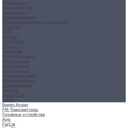
Навигаторы
Автонавигаторы
Аксессуары
Мотонавигаторы
Парковка и Контроль слепых зон
AAALINE
DVR
ParkCity
ParkMaster
Sho-me
Steel Mate
Комплектующие
Контроль шин
Для грузовых
Для легковых
Для мототехники
Комплектующие
Экшен камеры
BulletHD
Sports Cam
Subini
Видео Аудио
FM-Трансмиттеры
Головные устройства
Avis
FarCar