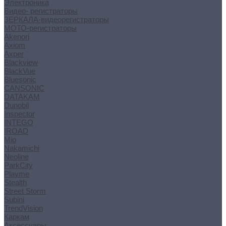
Электроника
Видео- регистраторы
ЗЕРКАЛА-видеорегистраторы
МОТО-регистраторы
Akenori
Axiom
Axper
Blackview
BlackVue
Bluesonic
CANSONIC
DATAKAM
Dunobil
Inspector
INTEGO
IROAD
Mio
Nakamichi
Neoline
ParkCity
Playme
Stealth
Street Storm
Subini
TrendVision
Каркам
Аксессуары