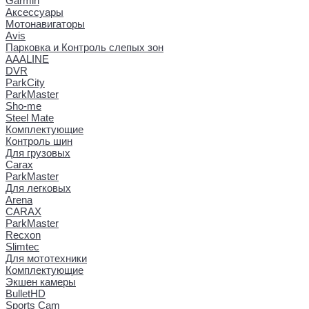
Garmin
Аксессуары
Мотонавигаторы
Avis
Парковка и Контроль слепых зон
AAALINE
DVR
ParkCity
ParkMaster
Sho-me
Steel Mate
Комплектующие
Контроль шин
Для грузовых
Carax
ParkMaster
Для легковых
Arena
CARAX
ParkMaster
Recxon
Slimtec
Для мототехники
Комплектующие
Экшен камеры
BulletHD
Sports Cam