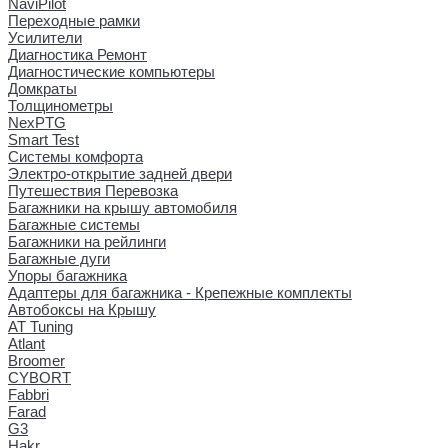
NaviPilot
Переходные рамки
Усилители
Диагностика Ремонт
Диагностические компьютеры
Домкраты
Толщинометры
NexPTG
Smart Test
Системы комфорта
Электро-открытие задней двери
Путешествия Перевозка
Багажники на крышу автомобиля
Багажные системы
Багажники на рейлинги
Багажные дуги
Упоры багажника
Адаптеры для багажника - Крепежные комплекты
Автобоксы на Крышу
AT Tuning
Atlant
Broomer
CYBORT
Fabbri
Farad
G3
Hakr