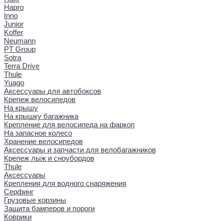
Hapro
Inno
Junior
Koffer
Neumann
PT Group
Sotra
Terra Drive
Thule
Yuago
Аксессуары для автобоксов
Крепеж велосипедов
На крышу
На крышку багажника
Крепление для велосипеда на фаркоп
На запасное колесо
Хранение велосипедов
Аксессуары и запчасти для велобагажников
Крепеж лыж и сноубордов
Thule
Аксессуары
Крепления для водного снаряжения
Серфинг
Грузовые корзины
Защита бамперов и пороги
Коврики