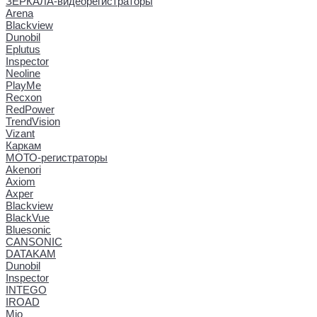
ЗЕРКАЛА-видеорегистраторы
Arena
Blackview
Dunobil
Eplutus
Inspector
Neoline
PlayMe
Recxon
RedPower
TrendVision
Vizant
Каркам
МОТО-регистраторы
Akenori
Axiom
Axper
Blackview
BlackVue
Bluesonic
CANSONIC
DATAKAM
Dunobil
Inspector
INTEGO
IROAD
Mio