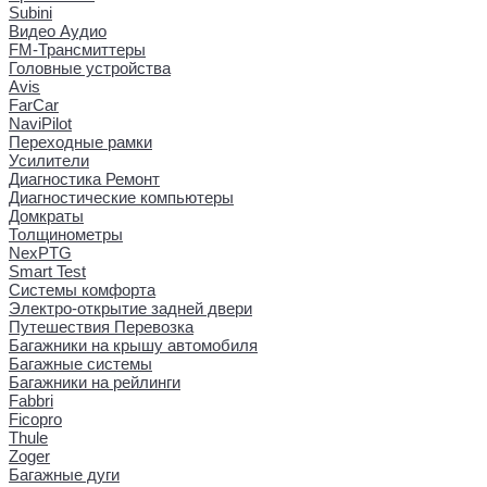
Subini
Видео Аудио
FM-Трансмиттеры
Головные устройства
Avis
FarCar
NaviPilot
Переходные рамки
Усилители
Диагностика Ремонт
Диагностические компьютеры
Домкраты
Толщинометры
NexPTG
Smart Test
Системы комфорта
Электро-открытие задней двери
Путешествия Перевозка
Багажники на крышу автомобиля
Багажные системы
Багажники на рейлинги
Fabbri
Ficopro
Thule
Zoger
Багажные дуги