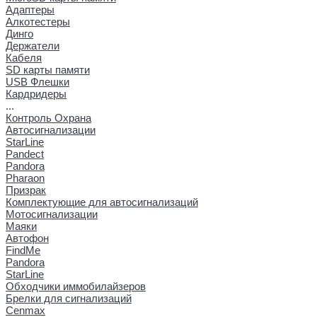
Адаптеры
Алкотестеры
Динго
Держатели
Кабеля
SD карты памяти
USB Флешки
Кардридеры
...
Контроль Охрана
Автосигнализации
StarLine
Pandect
Pandora
Pharaon
Призрак
Комплектующие для автосигнализаций
Мотосигнализации
Маяки
Автофон
FindMe
Pandora
StarLine
Обходчики иммобилайзеров
Брелки для сигнализаций
Cenmax