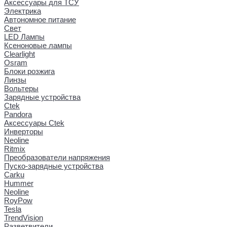
Аксессуары для ТСУ
Электрика
Автономное питание
Свет
LED Лампы
Ксеноновые лампы
Clearlight
Osram
Блоки розжига
Линзы
Вольтеры
Зарядные устройства
Ctek
Pandora
Аксессуары Ctek
Инверторы
Neoline
Ritmix
Преобразователи напряжения
Пуско-зарядные устройства
Carku
Hummer
Neoline
RoyPow
Tesla
TrendVision
Разветвители