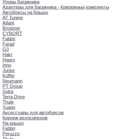
Упоры багажника
Адаптеры для багажника - Крепежные комплекты
Автобоксы на Крышу
AT Tuning
Atlant
Broomer
CYBORT
Fabbri
Farad
G3
Hakr
Hapro
Inno
Junior
Koffer
Neumann
PT Group
Sotra
Terra Drive
Thule
Yuago
Аксессуары для автобоксов
Крепеж велосипедов
На крышу
Fabbri
Peruzzo
Thule