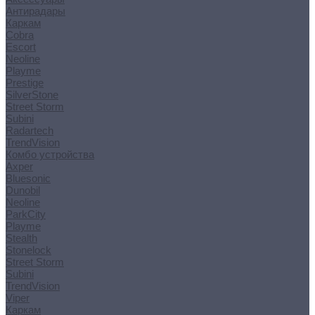
Антирадары
Каркам
Cobra
Escort
Neoline
Playme
Prestige
SilverStone
Street Storm
Subini
Radartech
TrendVision
Комбо устройства
Axper
Bluesonic
Dunobil
Neoline
ParkCity
Playme
Stealth
Stonelock
Street Storm
Subini
TrendVision
Viper
Каркам