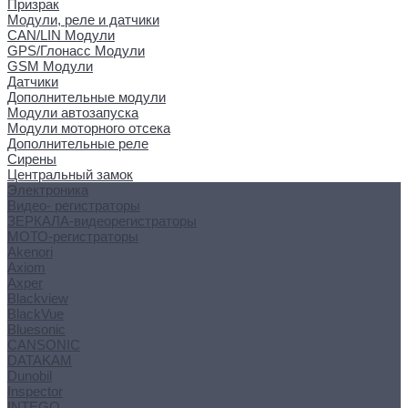
Призрак
Модули, реле и датчики
CAN/LIN Модули
GPS/Глонасс Модули
GSM Модули
Датчики
Дополнительные модули
Модули автозапуска
Модули моторного отсека
Дополнительные реле
Сирены
Центральный замок
Электроника
Видео- регистраторы
ЗЕРКАЛА-видеорегистраторы
МОТО-регистраторы
Akenori
Axiom
Axper
Blackview
BlackVue
Bluesonic
CANSONIC
DATAKAM
Dunobil
Inspector
INTEGO