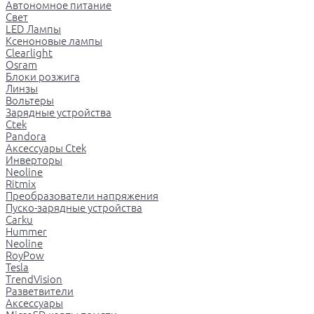
Автономное питание
Свет
LED Лампы
Ксеноновые лампы
Clearlight
Osram
Блоки розжига
Линзы
Вольтеры
Зарядные устройства
Ctek
Pandora
Аксессуары Ctek
Инверторы
Neoline
Ritmix
Преобразователи напряжения
Пуско-зарядные устройства
Carku
Hummer
Neoline
RoyPow
Tesla
TrendVision
Разветвители
Аксессуары