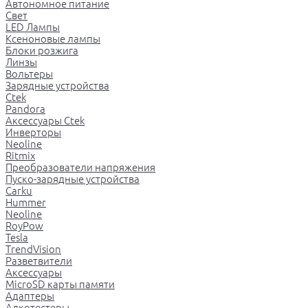
Автономное питание
Свет
LED Лампы
Ксеноновые лампы
Блоки розжига
Линзы
Вольтеры
Зарядные устройства
Ctek
Pandora
Аксессуары Ctek
Инверторы
Neoline
Ritmix
Преобразователи напряжения
Пуско-зарядные устройства
Carku
Hummer
Neoline
RoyPow
Tesla
TrendVision
Разветвители
Аксессуары
MicroSD карты памяти
Адаптеры
Алкотестеры