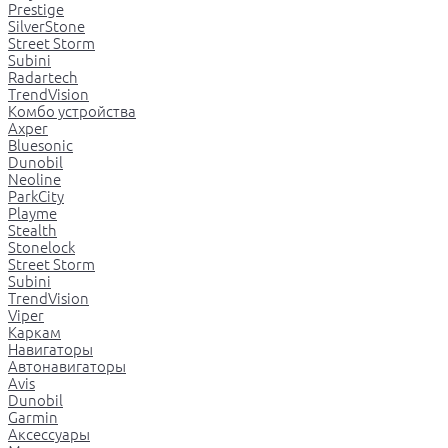
Prestige
SilverStone
Street Storm
Subini
Radartech
TrendVision
Комбо устройства
Axper
Bluesonic
Dunobil
Neoline
ParkCity
Playme
Stealth
Stonelock
Street Storm
Subini
TrendVision
Viper
Каркам
Навигаторы
Автонавигаторы
Avis
Dunobil
Garmin
Аксессуары