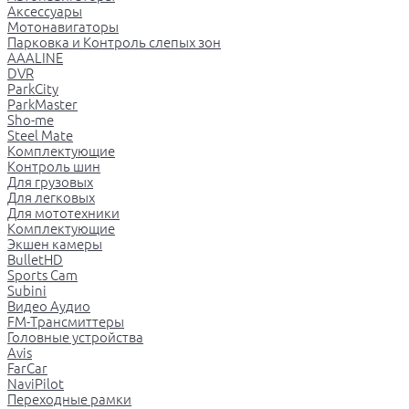
Аксессуары
Мотонавигаторы
Парковка и Контроль слепых зон
AAALINE
DVR
ParkCity
ParkMaster
Sho-me
Steel Mate
Комплектующие
Контроль шин
Для грузовых
Для легковых
Для мототехники
Комплектующие
Экшен камеры
BulletHD
Sports Cam
Subini
Видео Аудио
FM-Трансмиттеры
Головные устройства
Avis
FarCar
NaviPilot
Переходные рамки