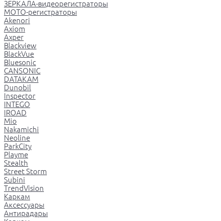
ЗЕРКАЛА-видеорегистраторы
МОТО-регистраторы
Akenori
Axiom
Axper
Blackview
BlackVue
Bluesonic
CANSONIC
DATAKAM
Dunobil
Inspector
INTEGO
IROAD
Mio
Nakamichi
Neoline
ParkCity
Playme
Stealth
Street Storm
Subini
TrendVision
Каркам
Аксессуары
Антирадары