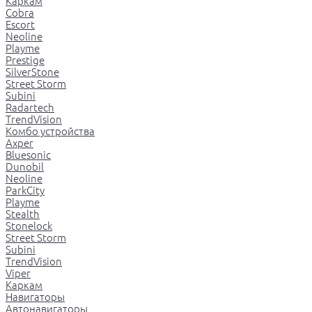
Каркам
Cobra
Escort
Neoline
Playme
Prestige
SilverStone
Street Storm
Subini
Radartech
TrendVision
Комбо устройства
Axper
Bluesonic
Dunobil
Neoline
ParkCity
Playme
Stealth
Stonelock
Street Storm
Subini
TrendVision
Viper
Каркам
Навигаторы
Автонавигаторы