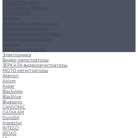
CAN/LIN Модули
GPS/Глонасс Модули
GSM Модули
Датчики
Дополнительные модули
Модули автозапуска
Модули моторного отсека
Дополнительные реле
Сирены
Центральный замок
Электроника
Видео- регистраторы
ЗЕРКАЛА-видеорегистраторы
МОТО-регистраторы
Akenori
Axiom
Axper
Blackview
BlackVue
Bluesonic
CANSONIC
DATAKAM
Dunobil
Inspector
INTEGO
IROAD