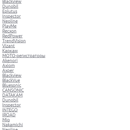
Blackview
Dunobil
Eplutus
Inspector
Neoline
PlayMe
Recxon
RedPower
TrendVision
Vizant
Каркам
МОТО-регистраторы
Akenori
Axiom
Axper
Blackview
BlackVue
Bluesonic
CANSONIC
DATAKAM
Dunobil
Inspector
INTEGO
IROAD
Mio
Nakamichi
Neoline