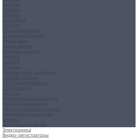
Pandect
Pandora
Pharaon
Scher-Khan
StarLine
Комплектующие
Чехлы для Брелков
Аксессуары
Замки капота
Иммобилайзеры
Pandect
StarLine
Призрак
Модули, реле и датчики
CAN/LIN Модули
GPS/Глонасс Модули
GSM Модули
Датчики
Дополнительные модули
Модули автозапуска
Модули моторного отсека
Дополнительные реле
Сирены
Центральный замок
Электроника
Видео- регистраторы