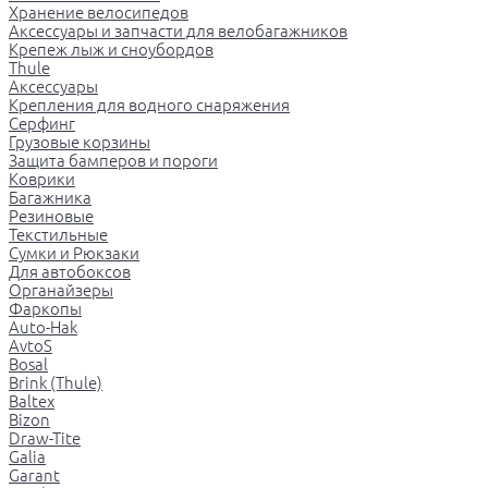
Хранение велосипедов
Аксессуары и запчасти для велобагажников
Крепеж лыж и сноубордов
Thule
Аксессуары
Крепления для водного снаряжения
Серфинг
Грузовые корзины
Защита бамперов и пороги
Коврики
Багажника
Резиновые
Текстильные
Сумки и Рюкзаки
Для автобоксов
Органайзеры
Фаркопы
Auto-Hak
AvtoS
Bosal
Brink (Thule)
Baltex
Bizon
Draw-Tite
Galia
Garant