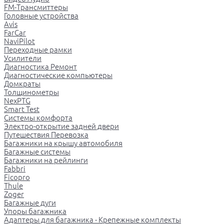
FM-Трансмиттеры
Головные устройства
Avis
FarCar
NaviPilot
Переходные рамки
Усилители
Диагностика Ремонт
Диагностические компьютеры
Домкраты
Толщинометры
NexPTG
Smart Test
Системы комфорта
Электро-открытие задней двери
Путешествия Перевозка
Багажники на крышу автомобиля
Багажные системы
Багажники на рейлинги
Fabbri
Ficopro
Thule
Zoger
Багажные дуги
Упоры багажника
Адаптеры для багажника - Крепежные комплекты