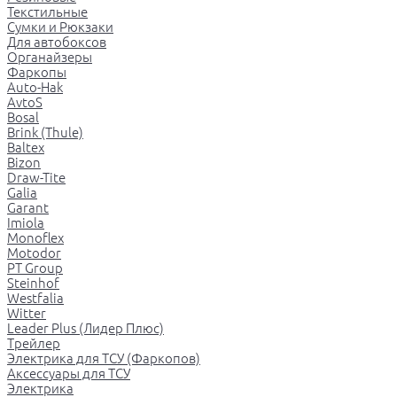
Текстильные
Сумки и Рюкзаки
Для автобоксов
Органайзеры
Фаркопы
Auto-Hak
AvtoS
Bosal
Brink (Thule)
Baltex
Bizon
Draw-Tite
Galia
Garant
Imiola
Monoflex
Motodor
PT Group
Steinhof
Westfalia
Witter
Leader Plus (Лидер Плюс)
Трейлер
Электрика для ТСУ (Фаркопов)
Аксессуары для ТСУ
Электрика