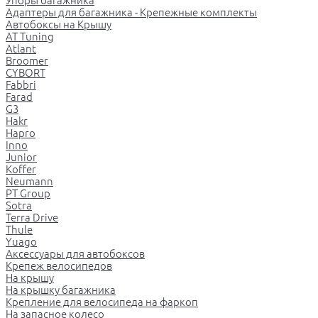
Упоры багажника
Адаптеры для багажника - Крепежные комплекты
Автобоксы на Крышу
AT Tuning
Atlant
Broomer
CYBORT
Fabbri
Farad
G3
Hakr
Hapro
Inno
Junior
Koffer
Neumann
PT Group
Sotra
Terra Drive
Thule
Yuago
Аксессуары для автобоксов
Крепеж велосипедов
На крышу
На крышку багажника
Крепление для велосипеда на фаркоп
На запасное колесо