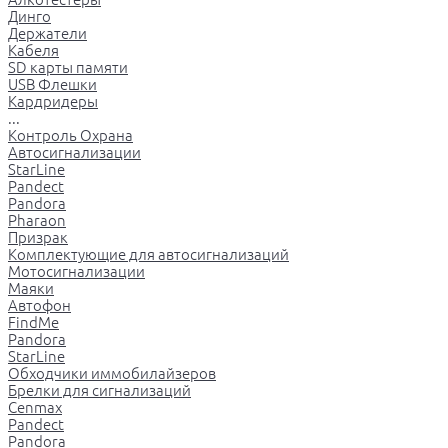
Динго
Держатели
Кабеля
SD карты памяти
USB Флешки
Кардридеры
...
Контроль Охрана
Автосигнализации
StarLine
Pandect
Pandora
Pharaon
Призрак
Комплектующие для автосигнализаций
Мотосигнализации
Маяки
Автофон
FindMe
Pandora
StarLine
Обходчики иммобилайзеров
Брелки для сигнализаций
Cenmax
Pandect
Pandora