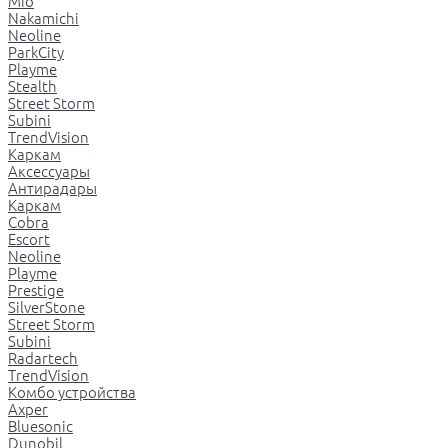
Mio
Nakamichi
Neoline
ParkCity
Playme
Stealth
Street Storm
Subini
TrendVision
Каркам
Аксессуары
Антирадары
Каркам
Cobra
Escort
Neoline
Playme
Prestige
SilverStone
Street Storm
Subini
Radartech
TrendVision
Комбо устройства
Axper
Bluesonic
Dunobil