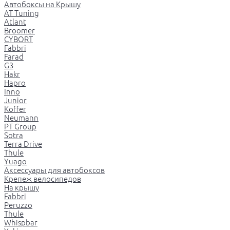
Автобоксы на Крышу
AT Tuning
Atlant
Broomer
CYBORT
Fabbri
Farad
G3
Hakr
Hapro
Inno
Junior
Koffer
Neumann
PT Group
Sotra
Terra Drive
Thule
Yuago
Аксессуары для автобоксов
Крепеж велосипедов
На крышу
Fabbri
Peruzzo
Thule
Whispbar