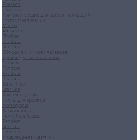
Pharaon
Призрак
Комплектующие для автосигнализаций
Мотосигнализации
Маяки
Автофон
FindMe
Pandora
StarLine
Обходчики иммобилайзеров
Брелки для сигнализаций
Cenmax
Pandect
Pandora
Pharaon
Scher-Khan
StarLine
Комплектующие
Чехлы для Брелков
Аксессуары
Замки капота
Иммобилайзеры
Pandect
StarLine
Призрак
Модули, реле и датчики