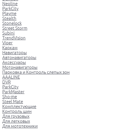
Neoline
ParkCity
Playme
Stealth
Stonelock
Street Storm
Subini
TrendVision
Viper
Каркам
Навигаторы
Автонавигаторы
Аксессуары
Мотонавигаторы
Парковка и Контроль слепых зон
AAALINE
DVR
ParkCity
ParkMaster
Sho-me
Steel Mate
Комплектующие
Контроль шин
Для грузовых
Для легковых
Для мототехники