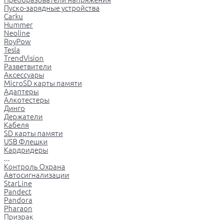
Пуско-зарядные устройства
Carku
Hummer
Neoline
RoyPow
Tesla
TrendVision
Разветвители
Аксессуары
MicroSD карты памяти
Адаптеры
Алкотестеры
Динго
Держатели
Кабеля
SD карты памяти
USB Флешки
Кардридеры
...
Контроль Охрана
Автосигнализации
StarLine
Pandect
Pandora
Pharaon
Призрак