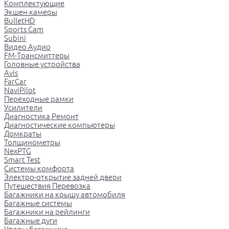
Комплектующие
Экшен камеры
BulletHD
Sports Cam
Subini
Видео Аудио
FM-Трансмиттеры
Головные устройства
Avis
FarCar
NaviPilot
Переходные рамки
Усилители
Диагностика Ремонт
Диагностические компьютеры
Домкраты
Толщинометры
NexPTG
Smart Test
Системы комфорта
Электро-открытие задней двери
Путешествия Перевозка
Багажники на крышу автомобиля
Багажные системы
Багажники на рейлинги
Багажные дуги