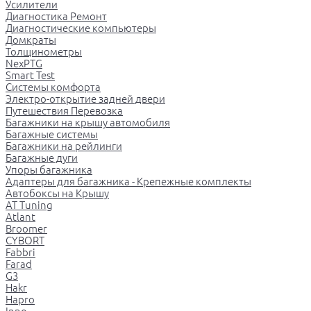
Усилители
Диагностика Ремонт
Диагностические компьютеры
Домкраты
Толщинометры
NexPTG
Smart Test
Системы комфорта
Электро-открытие задней двери
Путешествия Перевозка
Багажники на крышу автомобиля
Багажные системы
Багажники на рейлинги
Багажные дуги
Упоры багажника
Адаптеры для багажника - Крепежные комплекты
Автобоксы на Крышу
AT Tuning
Atlant
Broomer
CYBORT
Fabbri
Farad
G3
Hakr
Hapro