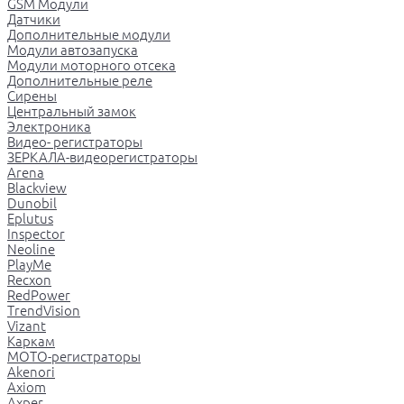
GSM Модули
Датчики
Дополнительные модули
Модули автозапуска
Модули моторного отсека
Дополнительные реле
Сирены
Центральный замок
Электроника
Видео- регистраторы
ЗЕРКАЛА-видеорегистраторы
Arena
Blackview
Dunobil
Eplutus
Inspector
Neoline
PlayMe
Recxon
RedPower
TrendVision
Vizant
Каркам
МОТО-регистраторы
Akenori
Axiom
Axper