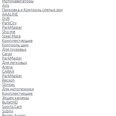
Мотонавигаторы
Avis
Парковка и Контроль слепых зон
AAALINE
DVR
ParkCity
ParkMaster
Sho-me
Steel Mate
Комплектующие
Контроль шин
Для грузовых
Carax
ParkMaster
Для легковых
Arena
CARAX
ParkMaster
Recxon
Slimtec
Для мототехники
Комплектующие
Экшен камеры
BulletHD
Sports Cam
Subini
Видео Аудио