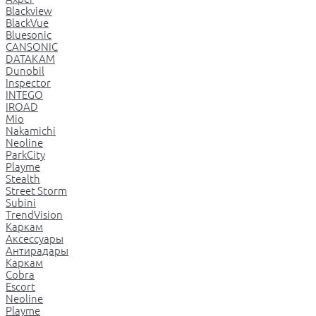
Blackview
BlackVue
Bluesonic
CANSONIC
DATAKAM
Dunobil
Inspector
INTEGO
IROAD
Mio
Nakamichi
Neoline
ParkCity
Playme
Stealth
Street Storm
Subini
TrendVision
Каркам
Аксессуары
Антирадары
Каркам
Cobra
Escort
Neoline
Playme