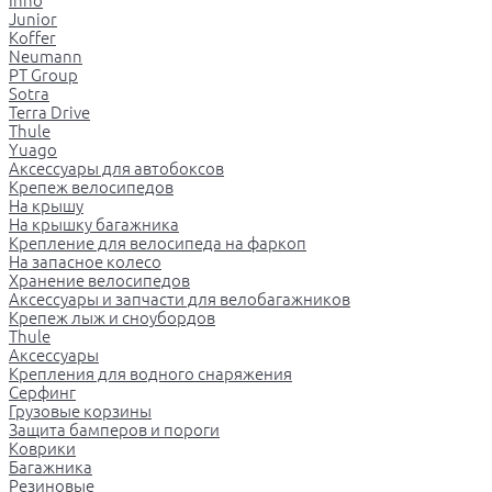
Inno
Junior
Koffer
Neumann
PT Group
Sotra
Terra Drive
Thule
Yuago
Аксессуары для автобоксов
Крепеж велосипедов
На крышу
На крышку багажника
Крепление для велосипеда на фаркоп
На запасное колесо
Хранение велосипедов
Аксессуары и запчасти для велобагажников
Крепеж лыж и сноубордов
Thule
Аксессуары
Крепления для водного снаряжения
Серфинг
Грузовые корзины
Защита бамперов и пороги
Коврики
Багажника
Резиновые