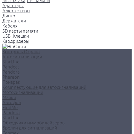
MicroSD карты памяти
Адаптеры
Алкотестеры
Динго
Держатели
Кабеля
SD карты памяти
USB Флешки
Кардридеры
Контроль Охрана
Автосигнализации
StarLine
Pandect
Pandora
Pharaon
Призрак
Комплектующие для автосигнализаций
Мотосигнализации
Маяки
Автофон
FindMe
Pandora
StarLine
Обходчики иммобилайзеров
Брелки для сигнализаций
Cenmax