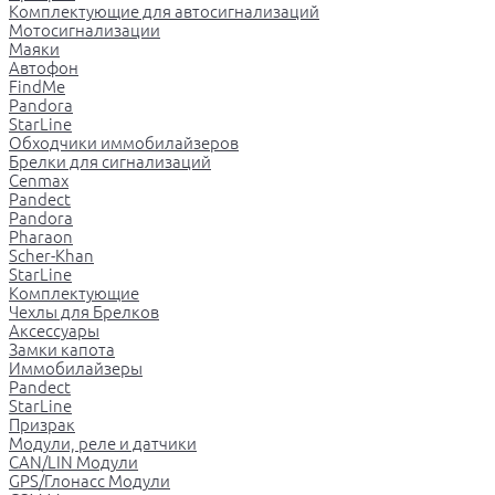
Комплектующие для автосигнализаций
Мотосигнализации
Маяки
Автофон
FindMe
Pandora
StarLine
Обходчики иммобилайзеров
Брелки для сигнализаций
Cenmax
Pandect
Pandora
Pharaon
Scher-Khan
StarLine
Комплектующие
Чехлы для Брелков
Аксессуары
Замки капота
Иммобилайзеры
Pandect
StarLine
Призрак
Модули, реле и датчики
CAN/LIN Модули
GPS/Глонасс Модули