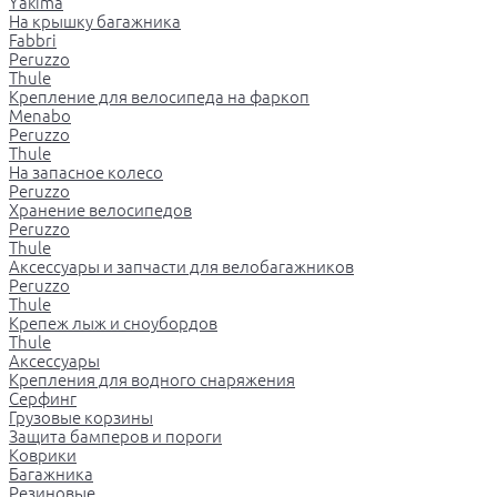
Yakima
На крышку багажника
Fabbri
Peruzzo
Thule
Крепление для велосипеда на фаркоп
Menabo
Peruzzo
Thule
На запасное колесо
Peruzzo
Хранение велосипедов
Peruzzo
Thule
Аксессуары и запчасти для велобагажников
Peruzzo
Thule
Крепеж лыж и сноубордов
Thule
Аксессуары
Крепления для водного снаряжения
Серфинг
Грузовые корзины
Защита бамперов и пороги
Коврики
Багажника
Резиновые