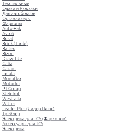
Текстильные
Сумки и Рюкзаки
Для автобоксов
Органайзеры
Фаркопы
Auto-Hak
AvtoS
Bosal
Brink (Thule)
Baltex
Bizon
Draw-Tite
Galia
Garant
Imiola
Monoflex
Motodor
PT Group
Steinhof
Westfalia
Witter
Leader Plus (Лидер Плюс)
Трейлер
Электрика для ТСУ (Фаркопов)
Аксессуары для ТСУ
Электрика