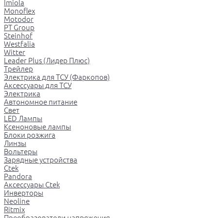
Imiola
Monoflex
Motodor
PT Group
Steinhof
Westfalia
Witter
Leader Plus (Лидер Плюс)
Трейлер
Электрика для ТСУ (Фаркопов)
Аксессуары для ТСУ
Электрика
Автономное питание
Свет
LED Лампы
Ксеноновые лампы
Блоки розжига
Линзы
Вольтеры
Зарядные устройства
Ctek
Pandora
Аксессуары Ctek
Инверторы
Neoline
Ritmix
Преобразователи напряжения