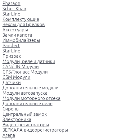
Pharaon
Scher-Khan
StarLine
Комплектующие
Чехлы для Брелков
Аксессуары
Замки капота
Иммобилайзеры
Pandect
StarLine
Призрак
Модули, реле и датчики
CAN/LIN Модули
GPS/Глонасс Модули
GSM Модули
Датчики
Дополнительные модули
Модули автозапуска
Модули моторного отсека
Дополнительные реле
Сирены
Центральный замок
Электроника
Видео- регистраторы
ЗЕРКАЛА-видеорегистраторы
Arena