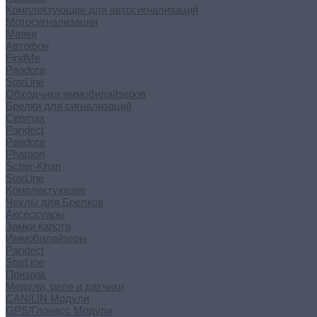
Комплектующие для автосигнализаций
Мотосигнализации
Маяки
Автофон
FindMe
Pandora
StarLine
Обходчики иммобилайзеров
Брелки для сигнализаций
Cenmax
Pandect
Pandora
Pharaon
Scher-Khan
StarLine
Комплектующие
Чехлы для Брелков
Аксессуары
Замки капота
Иммобилайзеры
Pandect
StarLine
Призрак
Модули, реле и датчики
CAN/LIN Модули
GPS/Глонасс Модули