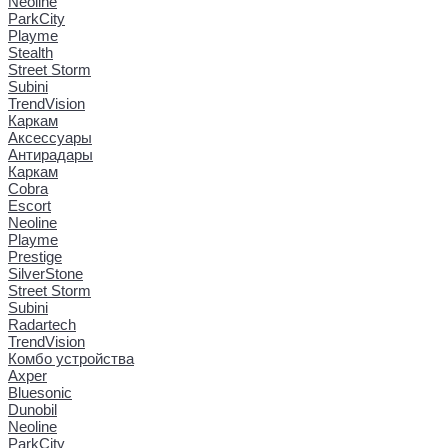
Neoline
ParkCity
Playme
Stealth
Street Storm
Subini
TrendVision
Каркам
Аксессуары
Антирадары
Каркам
Cobra
Escort
Neoline
Playme
Prestige
SilverStone
Street Storm
Subini
Radartech
TrendVision
Комбо устройства
Axper
Bluesonic
Dunobil
Neoline
ParkCity