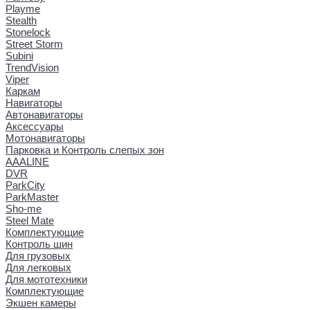
Playme
Stealth
Stonelock
Street Storm
Subini
TrendVision
Viper
Каркам
Навигаторы
Автонавигаторы
Аксессуары
Мотонавигаторы
Парковка и Контроль слепых зон
AAALINE
DVR
ParkCity
ParkMaster
Sho-me
Steel Mate
Комплектующие
Контроль шин
Для грузовых
Для легковых
Для мототехники
Комплектующие
Экшен камеры