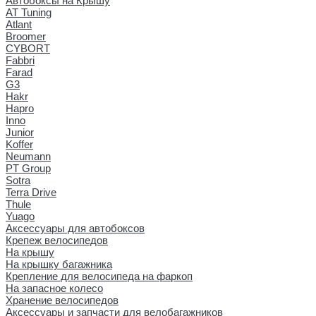
Автобоксы на Крышу
AT Tuning
Atlant
Broomer
CYBORT
Fabbri
Farad
G3
Hakr
Hapro
Inno
Junior
Koffer
Neumann
PT Group
Sotra
Terra Drive
Thule
Yuago
Аксессуары для автобоксов
Крепеж велосипедов
На крышу
На крышку багажника
Крепление для велосипеда на фаркоп
На запасное колесо
Хранение велосипедов
Аксессуары и запчасти для велобагажников