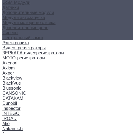
GSM Модули
Датчики
Дополнительные модули
Модули автозапуска
Модули моторного отсека
Дополнительные реле
Сирены
Центральный замок
Электроника
Видео- регистраторы
ЗЕРКАЛА-видеорегистраторы
МОТО-регистраторы
Akenori
Axiom
Axper
Blackview
BlackVue
Bluesonic
CANSONIC
DATAKAM
Dunobil
Inspector
INTEGO
IROAD
Mio
Nakamichi