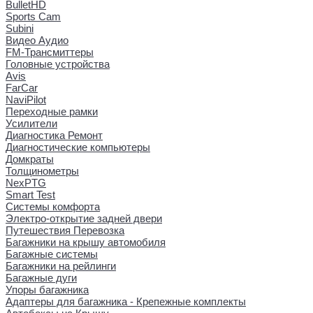
BulletHD
Sports Cam
Subini
Видео Аудио
FM-Трансмиттеры
Головные устройства
Avis
FarCar
NaviPilot
Переходные рамки
Усилители
Диагностика Ремонт
Диагностические компьютеры
Домкраты
Толщинометры
NexPTG
Smart Test
Системы комфорта
Электро-открытие задней двери
Путешествия Перевозка
Багажники на крышу автомобиля
Багажные системы
Багажники на рейлинги
Багажные дуги
Упоры багажника
Адаптеры для багажника - Крепежные комплекты