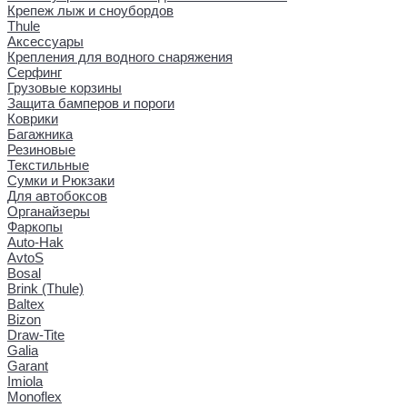
Крепеж лыж и сноубордов
Thule
Аксессуары
Крепления для водного снаряжения
Серфинг
Грузовые корзины
Защита бамперов и пороги
Коврики
Багажника
Резиновые
Текстильные
Сумки и Рюкзаки
Для автобоксов
Органайзеры
Фаркопы
Auto-Hak
AvtoS
Bosal
Brink (Thule)
Baltex
Bizon
Draw-Tite
Galia
Garant
Imiola
Monoflex