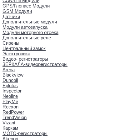
CAN/LIN Модули
GPS/Глонасс Модули
GSM Модули
Датчики
Дополнительные модули
Модули автозапуска
Модули моторного отсека
Дополнительные реле
Сирены
Центральный замок
Электроника
Видео- регистраторы
ЗЕРКАЛА-видеорегистраторы
Arena
Blackview
Dunobil
Eplutus
Inspector
Neoline
PlayMe
Recxon
RedPower
TrendVision
Vizant
Каркам
МОТО-регистраторы
Akenori