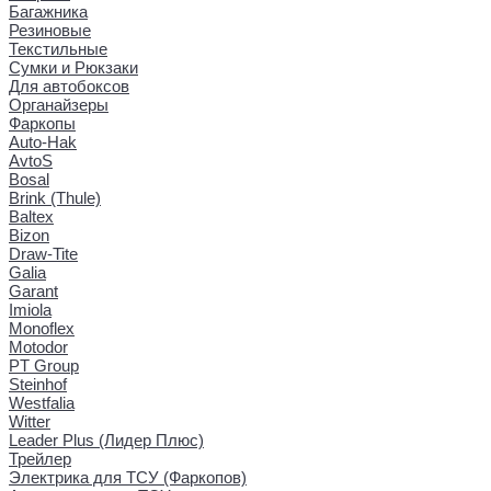
Багажника
Резиновые
Текстильные
Сумки и Рюкзаки
Для автобоксов
Органайзеры
Фаркопы
Auto-Hak
AvtoS
Bosal
Brink (Thule)
Baltex
Bizon
Draw-Tite
Galia
Garant
Imiola
Monoflex
Motodor
PT Group
Steinhof
Westfalia
Witter
Leader Plus (Лидер Плюс)
Трейлер
Электрика для ТСУ (Фаркопов)