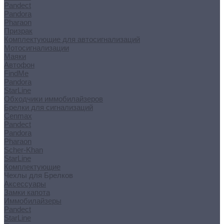
Pandect
Pandora
Pharaon
Призрак
Комплектующие для автосигнализаций
Мотосигнализации
Маяки
Автофон
FindMe
Pandora
StarLine
Обходчики иммобилайзеров
Брелки для сигнализаций
Cenmax
Pandect
Pandora
Pharaon
Scher-Khan
StarLine
Комплектующие
Чехлы для Брелков
Аксессуары
Замки капота
Иммобилайзеры
Pandect
StarLine