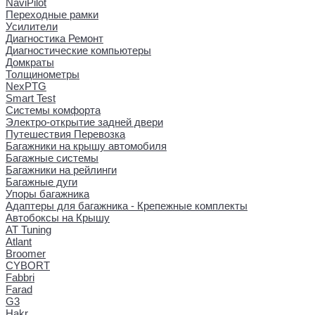
NaviPilot
Переходные рамки
Усилители
Диагностика Ремонт
Диагностические компьютеры
Домкраты
Толщинометры
NexPTG
Smart Test
Системы комфорта
Электро-открытие задней двери
Путешествия Перевозка
Багажники на крышу автомобиля
Багажные системы
Багажники на рейлинги
Багажные дуги
Упоры багажника
Адаптеры для багажника - Крепежные комплекты
Автобоксы на Крышу
AT Tuning
Atlant
Broomer
CYBORT
Fabbri
Farad
G3
Hakr