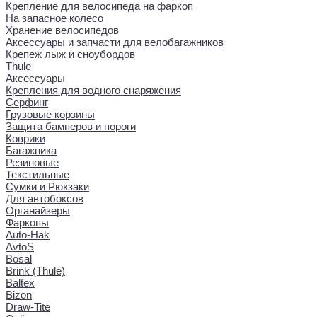
Крепление для велосипеда на фаркоп
На запасное колесо
Хранение велосипедов
Аксессуары и запчасти для велобагажников
Крепеж лыж и сноубордов
Thule
Аксессуары
Крепления для водного снаряжения
Серфинг
Грузовые корзины
Защита бамперов и пороги
Коврики
Багажника
Резиновые
Текстильные
Сумки и Рюкзаки
Для автобоксов
Органайзеры
Фаркопы
Auto-Hak
AvtoS
Bosal
Brink (Thule)
Baltex
Bizon
Draw-Tite