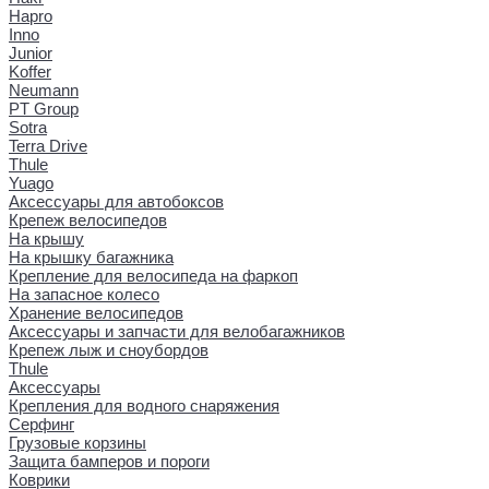
Hapro
Inno
Junior
Koffer
Neumann
PT Group
Sotra
Terra Drive
Thule
Yuago
Аксессуары для автобоксов
Крепеж велосипедов
На крышу
На крышку багажника
Крепление для велосипеда на фаркоп
На запасное колесо
Хранение велосипедов
Аксессуары и запчасти для велобагажников
Крепеж лыж и сноубордов
Thule
Аксессуары
Крепления для водного снаряжения
Серфинг
Грузовые корзины
Защита бамперов и пороги
Коврики