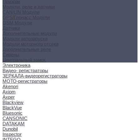
Призрак
Модули, реле и датчики
CAN/LIN Модули
GPS/Глонасс Модули
GSM Модули
Датчики
Дополнительные модули
Модули автозапуска
Модули моторного отсека
Дополнительные реле
Сирены
Центральный замок
Электроника
Видео- регистраторы
ЗЕРКАЛА-видеорегистраторы
МОТО-регистраторы
Akenori
Axiom
Axper
Blackview
BlackVue
Bluesonic
CANSONIC
DATAKAM
Dunobil
Inspector
INTEGO