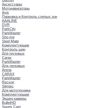
Garmin
Аксессуары
Мотонавигаторы
Avis
Парковка и Контроль слепых зон
AAALINE
DVR
ParkCity
ParkMaster
Sho-me
Steel Mate
Комплектующие
Контроль шин
Для грузовых
Carax
ParkMaster
Для легковых
Arena
CARAX
ParkMaster
Recxon
Slimtec
Для мототехники
Комплектующие
Экшен камеры
BulletHD
Sports Cam