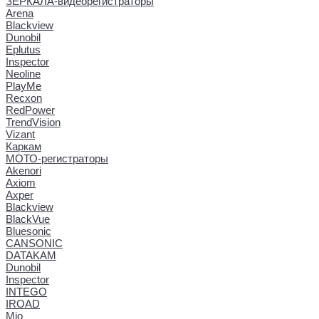
ЗЕРКАЛА-видеорегистраторы
Arena
Blackview
Dunobil
Eplutus
Inspector
Neoline
PlayMe
Recxon
RedPower
TrendVision
Vizant
Каркам
МОТО-регистраторы
Akenori
Axiom
Axper
Blackview
BlackVue
Bluesonic
CANSONIC
DATAKAM
Dunobil
Inspector
INTEGO
IROAD
Mio