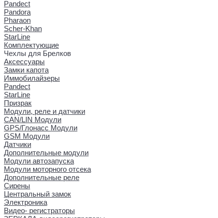
Pandect
Pandora
Pharaon
Scher-Khan
StarLine
Комплектующие
Чехлы для Брелков
Аксессуары
Замки капота
Иммобилайзеры
Pandect
StarLine
Призрак
Модули, реле и датчики
CAN/LIN Модули
GPS/Глонасс Модули
GSM Модули
Датчики
Дополнительные модули
Модули автозапуска
Модули моторного отсека
Дополнительные реле
Сирены
Центральный замок
Электроника
Видео- регистраторы