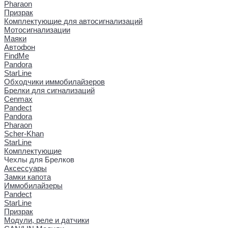
Pharaon
Призрак
Комплектующие для автосигнализаций
Мотосигнализации
Маяки
Автофон
FindMe
Pandora
StarLine
Обходчики иммобилайзеров
Брелки для сигнализаций
Cenmax
Pandect
Pandora
Pharaon
Scher-Khan
StarLine
Комплектующие
Чехлы для Брелков
Аксессуары
Замки капота
Иммобилайзеры
Pandect
StarLine
Призрак
Модули, реле и датчики