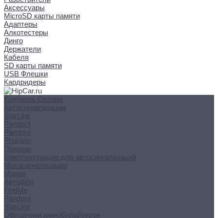
Аксессуары
MicroSD карты памяти
Адаптеры
Алкотестеры
Динго
Держатели
Кабеля
SD карты памяти
USB Флешки
Кардридеры
Контроль Охрана
Автосигнализации
StarLine
Pandect
Pandora
Pharaon
Призрак
Комплектующие для автосигнализаций
Мотосигнализации
Маяки
Автофон
FindMe
Pandora
StarLine
Обходчики иммобилайзеров