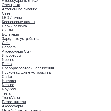
Аксессуары для ТСУ
Электрика
Автономное питание
Свет
LED Лампы
Ксеноновые лампы
Блоки розжига
Линзы
Вольтеры
Зарядные устройства
Ctek
Pandora
Аксессуары Ctek
Инверторы
Neoline
Ritmix
Преобразователи напряжения
Пуско-зарядные устройства
Carku
Hummer
Neoline
RoyPow
Tesla
TrendVision
Разветвители
Аксессуары
MicroSD карты памяти