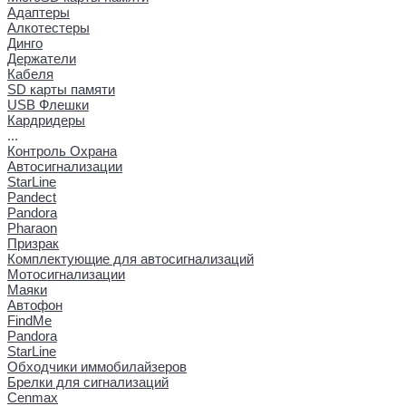
Адаптеры
Алкотестеры
Динго
Держатели
Кабеля
SD карты памяти
USB Флешки
Кардридеры
...
Контроль Охрана
Автосигнализации
StarLine
Pandect
Pandora
Pharaon
Призрак
Комплектующие для автосигнализаций
Мотосигнализации
Маяки
Автофон
FindMe
Pandora
StarLine
Обходчики иммобилайзеров
Брелки для сигнализаций
Cenmax