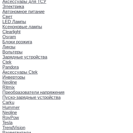
Аксессуары для ТСУ
Электрика
Автономное питание
Свет
LED Лампы
Ксеноновые лампы
Clearlight
Osram
Блоки розжига
Линзы
Вольтеры
Зарядные устройства
Ctek
Pandora
Аксессуары Ctek
Инверторы
Neoline
Ritmix
Преобразователи напряжения
Пуско-зарядные устройства
Carku
Hummer
Neoline
RoyPow
Tesla
TrendVision
Разветвители