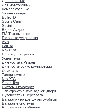
Для легковых
Для мототехники
Комплектующие
Экшен камеры
BulletHD
Sports Cam
Subini
Видео Аудио
FM-Трансмиттеры
Головные устройства
Avis
FarCar
NaviPilot
Переходные рамки
Усилители
Диагностика Ремонт
Диагностические компьютеры
Домкраты
Толщинометры
NexPTG
Smart Test
Системы комфорта
Электро-открытие задней двери
Путешествия Перевозка
Багажники на крышу автомобиля
Багажные системы
Багажники на рейлинги