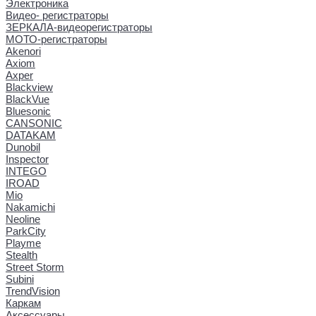
Электроника
Видео- регистраторы
ЗЕРКАЛА-видеорегистраторы
МОТО-регистраторы
Akenori
Axiom
Axper
Blackview
BlackVue
Bluesonic
CANSONIC
DATAKAM
Dunobil
Inspector
INTEGO
IROAD
Mio
Nakamichi
Neoline
ParkCity
Playme
Stealth
Street Storm
Subini
TrendVision
Каркам
Аксессуары