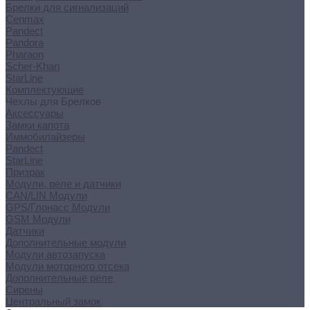
Брелки для сигнализаций
Cenmax
Pandect
Pandora
Pharaon
Scher-Khan
StarLine
Комплектующие
Чехлы для Брелков
Аксессуары
Замки капота
Иммобилайзеры
Pandect
StarLine
Призрак
Модули, реле и датчики
CAN/LIN Модули
GPS/Глонасс Модули
GSM Модули
Датчики
Дополнительные модули
Модули автозапуска
Модули моторного отсека
Дополнительные реле
Сирены
Центральный замок