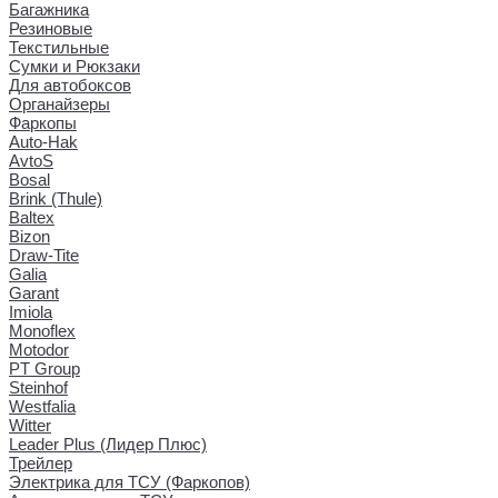
Багажника
Резиновые
Текстильные
Сумки и Рюкзаки
Для автобоксов
Органайзеры
Фаркопы
Auto-Hak
AvtoS
Bosal
Brink (Thule)
Baltex
Bizon
Draw-Tite
Galia
Garant
Imiola
Monoflex
Motodor
PT Group
Steinhof
Westfalia
Witter
Leader Plus (Лидер Плюс)
Трейлер
Электрика для ТСУ (Фаркопов)