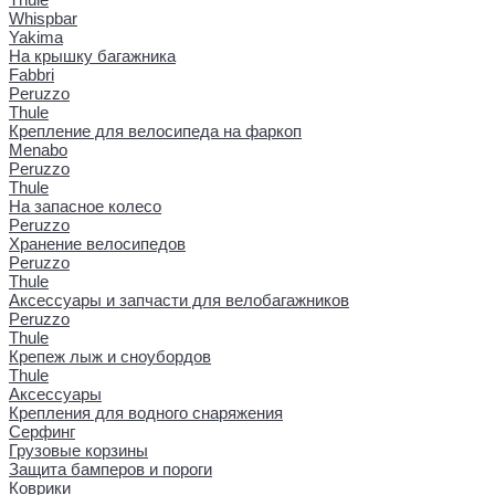
Whispbar
Yakima
На крышку багажника
Fabbri
Peruzzo
Thule
Крепление для велосипеда на фаркоп
Menabo
Peruzzo
Thule
На запасное колесо
Peruzzo
Хранение велосипедов
Peruzzo
Thule
Аксессуары и запчасти для велобагажников
Peruzzo
Thule
Крепеж лыж и сноубордов
Thule
Аксессуары
Крепления для водного снаряжения
Серфинг
Грузовые корзины
Защита бамперов и пороги
Коврики