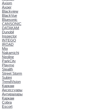
Axiom
Axper
Blackview
BlackVue
Bluesonic
CANSONIC
DATAKAM
Dunobil
Inspector
INTEGO
IROAD
Mio
Nakamichi
Neoline
ParkCity
Playme
Stealth
Street Storm
Subini
TrendVision
Каркам
Аксессуары
Антирадары
Каркам
Cobra
Escort