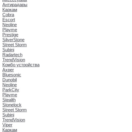
Антирадары
Каркам
Cobra
Escort
Neoline
Playme
Prestige
SilverStone
Street Storm
Subini
Radartech
TrendVision
Комбо устройства
Axper
Bluesonic
Dunobil
Neoline
ParkCity
Playme
Stealth
Stonelock
Street Storm
Subini
TrendVision
Viper
Каркам