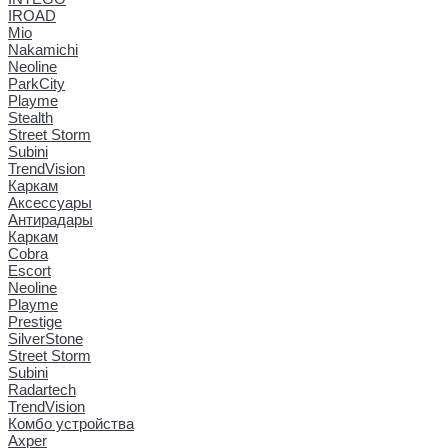
IROAD
Mio
Nakamichi
Neoline
ParkCity
Playme
Stealth
Street Storm
Subini
TrendVision
Каркам
Аксессуары
Антирадары
Каркам
Cobra
Escort
Neoline
Playme
Prestige
SilverStone
Street Storm
Subini
Radartech
TrendVision
Комбо устройства
Axper