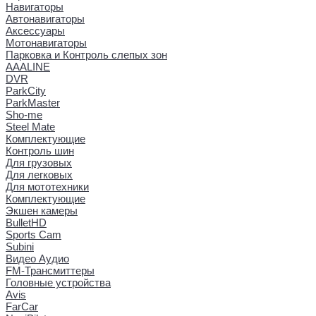
Навигаторы
Автонавигаторы
Аксессуары
Мотонавигаторы
Парковка и Контроль слепых зон
AAALINE
DVR
ParkCity
ParkMaster
Sho-me
Steel Mate
Комплектующие
Контроль шин
Для грузовых
Для легковых
Для мототехники
Комплектующие
Экшен камеры
BulletHD
Sports Cam
Subini
Видео Аудио
FM-Трансмиттеры
Головные устройства
Avis
FarCar