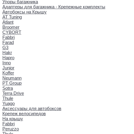
Упоры багажника
Адаптеры для багажника - Крепежные комплекты
Автобоксы на Крышу
AT Tuning
Atlant
Broomer
CYBORT
Fabbri
Farad
G3
Hakr
Hapro
Inno
Junior
Koffer
Neumann
PT Group
Sotra
Terra Drive
Thule
Yuago
Аксессуары для автобоксов
Крепеж велосипедов
На крышу
Fabbri
Peruzzo
Thule