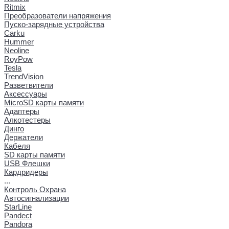
Ritmix
Преобразователи напряжения
Пуско-зарядные устройства
Carku
Hummer
Neoline
RoyPow
Tesla
TrendVision
Разветвители
Аксессуары
MicroSD карты памяти
Адаптеры
Алкотестеры
Динго
Держатели
Кабеля
SD карты памяти
USB Флешки
Кардридеры
...
Контроль Охрана
Автосигнализации
StarLine
Pandect
Pandora