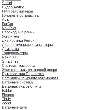
Subini
Видео Аудио
FM-Трансмиттеры
Головные устройства
Avis
FarCar
NaviPilot
Переходные рамки
Усилители
Диагностика Ремонт
Диагностические компьютеры
Домкраты
Толщинометры
NexPTG
Smart Test
Системы комфорта
Электро-открытие задней двери
Путешествия Перевозка
Багажники на крышу автомобиля
Багажные системы
Багажники на рейлинги
Fabbri
Ficopro
Thule
Zoger
Багажные дуги