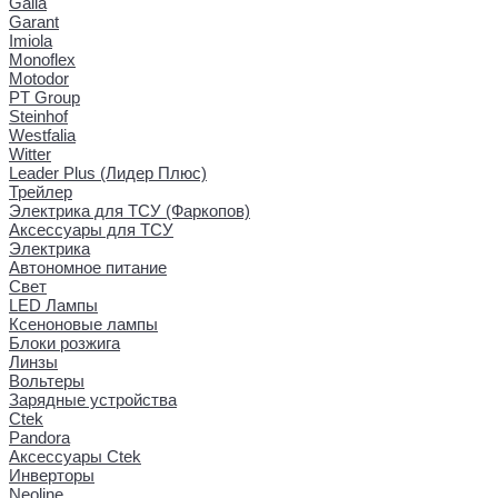
Galia
Garant
Imiola
Monoflex
Motodor
PT Group
Steinhof
Westfalia
Witter
Leader Plus (Лидер Плюс)
Трейлер
Электрика для ТСУ (Фаркопов)
Аксессуары для ТСУ
Электрика
Автономное питание
Свет
LED Лампы
Ксеноновые лампы
Блоки розжига
Линзы
Вольтеры
Зарядные устройства
Ctek
Pandora
Аксессуары Ctek
Инверторы
Neoline