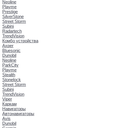
Neoline
Playme
Prestige
SilverStone
Street Storm
Subini
Radartech
TrendVision
Комбо устройства
Axper
Bluesonic
Dunobil
Neoline
ParkCity
Playme
Stealth
Stonelock
Street Storm
Subini
TrendVision
Viper
Каркам
Навигаторы
Автонавигаторы
Avis
Dunobil