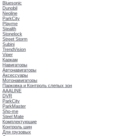
Bluesonic
Dunobil
Neoline
ParkCity
Playme
Stealth
Stonelock
Street Storm
Subini
TrendVision
Viper
Каркам
Навигаторы
Автонавигаторы
Аксессуары
Мотонавигаторы
Парковка и Контроль слепых зон
AAALINE
DVR
ParkCity
ParkMaster
Sho-me
Steel Mate
Комплектующие
Контроль шин
Для грузовых