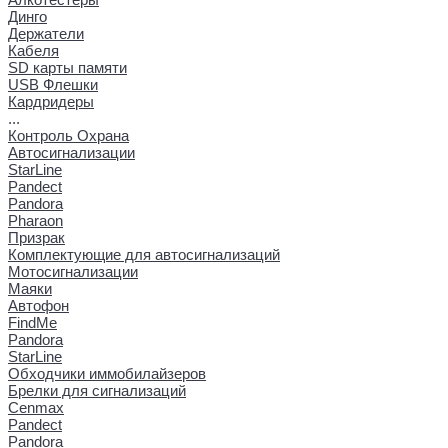
Динго
Держатели
Кабеля
SD карты памяти
USB Флешки
Кардридеры
...
Контроль Охрана
Автосигнализации
StarLine
Pandect
Pandora
Pharaon
Призрак
Комплектующие для автосигнализаций
Мотосигнализации
Маяки
Автофон
FindMe
Pandora
StarLine
Обходчики иммобилайзеров
Брелки для сигнализаций
Cenmax
Pandect
Pandora