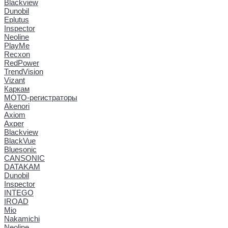
Blackview
Dunobil
Eplutus
Inspector
Neoline
PlayMe
Recxon
RedPower
TrendVision
Vizant
Каркам
МОТО-регистраторы
Akenori
Axiom
Axper
Blackview
BlackVue
Bluesonic
CANSONIC
DATAKAM
Dunobil
Inspector
INTEGO
IROAD
Mio
Nakamichi
Neoline