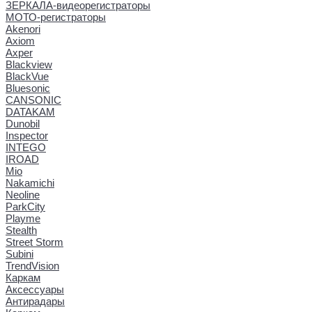
ЗЕРКАЛА-видеорегистраторы
МОТО-регистраторы
Akenori
Axiom
Axper
Blackview
BlackVue
Bluesonic
CANSONIC
DATAKAM
Dunobil
Inspector
INTEGO
IROAD
Mio
Nakamichi
Neoline
ParkCity
Playme
Stealth
Street Storm
Subini
TrendVision
Каркам
Аксессуары
Антирадары