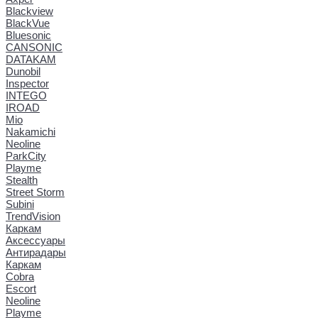
Blackview
BlackVue
Bluesonic
CANSONIC
DATAKAM
Dunobil
Inspector
INTEGO
IROAD
Mio
Nakamichi
Neoline
ParkCity
Playme
Stealth
Street Storm
Subini
TrendVision
Каркам
Аксессуары
Антирадары
Каркам
Cobra
Escort
Neoline
Playme