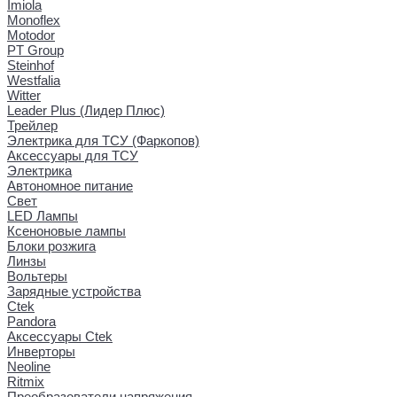
Imiola
Monoflex
Motodor
PT Group
Steinhof
Westfalia
Witter
Leader Plus (Лидер Плюс)
Трейлер
Электрика для ТСУ (Фаркопов)
Аксессуары для ТСУ
Электрика
Автономное питание
Свет
LED Лампы
Ксеноновые лампы
Блоки розжига
Линзы
Вольтеры
Зарядные устройства
Ctek
Pandora
Аксессуары Ctek
Инверторы
Neoline
Ritmix
Преобразователи напряжения