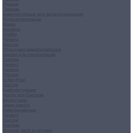
Pharaon
Призрак
Комплектующие для автосигнализаций
Мотосигнализации
Маяки
Автофон
FindMe
Pandora
StarLine
Обходчики иммобилайзеров
Брелки для сигнализаций
Cenmax
Pandect
Pandora
Pharaon
Scher-Khan
StarLine
Комплектующие
Чехлы для Брелков
Аксессуары
Замки капота
Иммобилайзеры
Pandect
StarLine
Призрак
Модули, реле и датчики