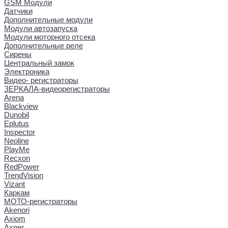
GSM Модули
Датчики
Дополнительные модули
Модули автозапуска
Модули моторного отсека
Дополнительные реле
Сирены
Центральный замок
Электроника
Видео- регистраторы
ЗЕРКАЛА-видеорегистраторы
Arena
Blackview
Dunobil
Eplutus
Inspector
Neoline
PlayMe
Recxon
RedPower
TrendVision
Vizant
Каркам
МОТО-регистраторы
Akenori
Axiom
Axper