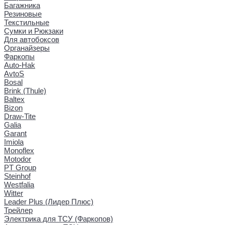
Багажника
Резиновые
Текстильные
Сумки и Рюкзаки
Для автобоксов
Органайзеры
Фаркопы
Auto-Hak
AvtoS
Bosal
Brink (Thule)
Baltex
Bizon
Draw-Tite
Galia
Garant
Imiola
Monoflex
Motodor
PT Group
Steinhof
Westfalia
Witter
Leader Plus (Лидер Плюс)
Трейлер
Электрика для ТСУ (Фаркопов)