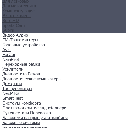
Для легковых
Для мототехники
Комплектующие
Экшен камеры
BulletHD
Sports Cam
Subini
Видео Аудио
FM-Трансмиттеры
Головные устройства
Avis
FarCar
NaviPilot
Переходные рамки
Усилители
Диагностика Ремонт
Диагностические компьютеры
Домкраты
Толщинометры
NexPTG
Smart Test
Системы комфорта
Электро-открытие задней двери
Путешествия Перевозка
Багажники на крышу автомобиля
Багажные системы
Багажники на рейлинги