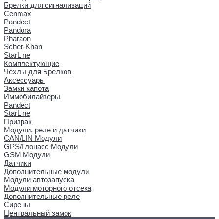
Брелки для сигнализаций
Cenmax
Pandect
Pandora
Pharaon
Scher-Khan
StarLine
Комплектующие
Чехлы для Брелков
Аксессуары
Замки капота
Иммобилайзеры
Pandect
StarLine
Призрак
Модули, реле и датчики
CAN/LIN Модули
GPS/Глонасс Модули
GSM Модули
Датчики
Дополнительные модули
Модули автозапуска
Модули моторного отсека
Дополнительные реле
Сирены
Центральный замок