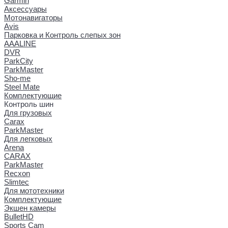
Garmin
Аксессуары
Мотонавигаторы
Avis
Парковка и Контроль слепых зон
AAALINE
DVR
ParkCity
ParkMaster
Sho-me
Steel Mate
Комплектующие
Контроль шин
Для грузовых
Carax
ParkMaster
Для легковых
Arena
CARAX
ParkMaster
Recxon
Slimtec
Для мототехники
Комплектующие
Экшен камеры
BulletHD
Sports Cam