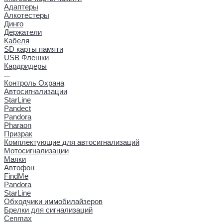
Адаптеры
Алкотестеры
Динго
Держатели
Кабеля
SD карты памяти
USB Флешки
Кардридеры
...
Контроль Охрана
Автосигнализации
StarLine
Pandect
Pandora
Pharaon
Призрак
Комплектующие для автосигнализаций
Мотосигнализации
Маяки
Автофон
FindMe
Pandora
StarLine
Обходчики иммобилайзеров
Брелки для сигнализаций
Cenmax