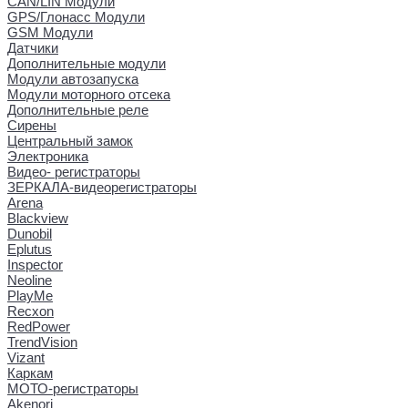
CAN/LIN Модули
GPS/Глонасс Модули
GSM Модули
Датчики
Дополнительные модули
Модули автозапуска
Модули моторного отсека
Дополнительные реле
Сирены
Центральный замок
Электроника
Видео- регистраторы
ЗЕРКАЛА-видеорегистраторы
Arena
Blackview
Dunobil
Eplutus
Inspector
Neoline
PlayMe
Recxon
RedPower
TrendVision
Vizant
Каркам
МОТО-регистраторы
Akenori