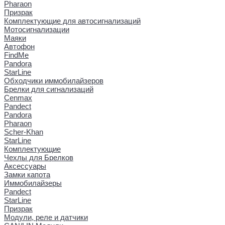
Pharaon
Призрак
Комплектующие для автосигнализаций
Мотосигнализации
Маяки
Автофон
FindMe
Pandora
StarLine
Обходчики иммобилайзеров
Брелки для сигнализаций
Cenmax
Pandect
Pandora
Pharaon
Scher-Khan
StarLine
Комплектующие
Чехлы для Брелков
Аксессуары
Замки капота
Иммобилайзеры
Pandect
StarLine
Призрак
Модули, реле и датчики