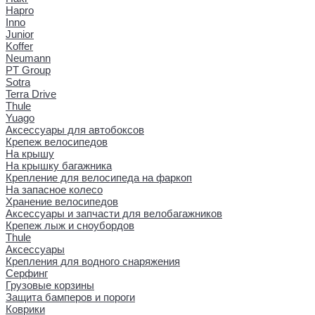
Hapro
Inno
Junior
Koffer
Neumann
PT Group
Sotra
Terra Drive
Thule
Yuago
Аксессуары для автобоксов
Крепеж велосипедов
На крышу
На крышку багажника
Крепление для велосипеда на фаркоп
На запасное колесо
Хранение велосипедов
Аксессуары и запчасти для велобагажников
Крепеж лыж и сноубордов
Thule
Аксессуары
Крепления для водного снаряжения
Серфинг
Грузовые корзины
Защита бамперов и пороги
Коврики