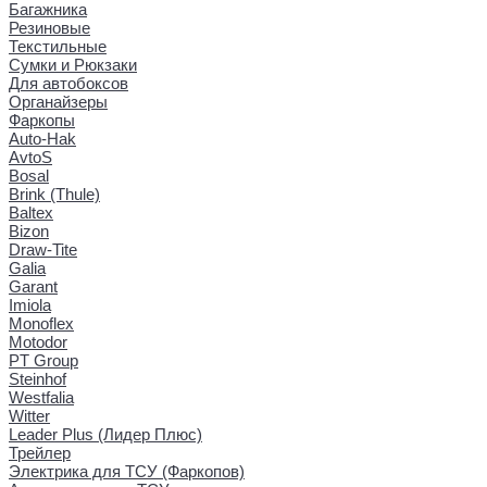
Багажника
Резиновые
Текстильные
Сумки и Рюкзаки
Для автобоксов
Органайзеры
Фаркопы
Auto-Hak
AvtoS
Bosal
Brink (Thule)
Baltex
Bizon
Draw-Tite
Galia
Garant
Imiola
Monoflex
Motodor
PT Group
Steinhof
Westfalia
Witter
Leader Plus (Лидер Плюс)
Трейлер
Электрика для ТСУ (Фаркопов)