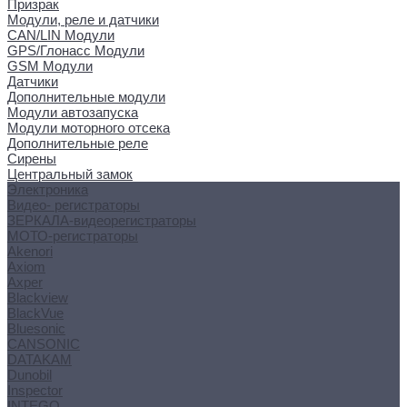
Призрак
Модули, реле и датчики
CAN/LIN Модули
GPS/Глонасс Модули
GSM Модули
Датчики
Дополнительные модули
Модули автозапуска
Модули моторного отсека
Дополнительные реле
Сирены
Центральный замок
Электроника
Видео- регистраторы
ЗЕРКАЛА-видеорегистраторы
МОТО-регистраторы
Akenori
Axiom
Axper
Blackview
BlackVue
Bluesonic
CANSONIC
DATAKAM
Dunobil
Inspector
INTEGO