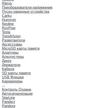
Ritmix
Преобразователи напряжения
Пуско-зарядные устройства
Carku
Hummer
Neoline
RoyPow
Tesla
TrendVision
Разветвители
Аксессуары
MicroSD карты памяти
Адаптеры
Алкотестеры
Динго
Держатели
Кабеля
SD карты памяти
USB Флешки
Кардридеры
...
Контроль Охрана
Автосигнализации
StarLine
Pandect
Pandora