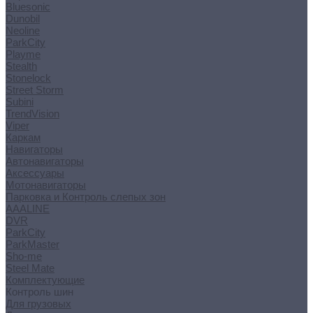
Bluesonic
Dunobil
Neoline
ParkCity
Playme
Stealth
Stonelock
Street Storm
Subini
TrendVision
Viper
Каркам
Навигаторы
Автонавигаторы
Аксессуары
Мотонавигаторы
Парковка и Контроль слепых зон
AAALINE
DVR
ParkCity
ParkMaster
Sho-me
Steel Mate
Комплектующие
Контроль шин
Для грузовых