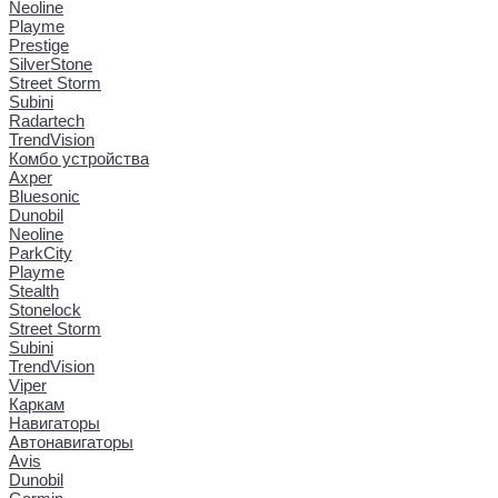
Neoline
Playme
Prestige
SilverStone
Street Storm
Subini
Radartech
TrendVision
Комбо устройства
Axper
Bluesonic
Dunobil
Neoline
ParkCity
Playme
Stealth
Stonelock
Street Storm
Subini
TrendVision
Viper
Каркам
Навигаторы
Автонавигаторы
Avis
Dunobil