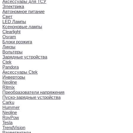
Аксессуары для ТСУ
Электрика
Автономное питание
Свет
LED Лампы
Ксеноновые лампы
Clearlight
Osram
Блоки розжига
Линзы
Вольтеры
Зарядные устройства
Ctek
Pandora
Аксессуары Ctek
Инверторы
Neoline
Ritmix
Преобразователи напряжения
Пуско-зарядные устройства
Carku
Hummer
Neoline
RoyPow
Tesla
TrendVision
Разветвители