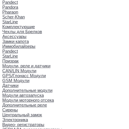
Pandect
Pandora
Pharaon
Scher-Khan
StarLine
Комплектующие
Чехлы для Брелков
Аксессуары
Замки капота
Иммобилайзеры
Pandect
StarLine
Призрак
Модули, реле и датчики
CAN/LIN Модули
GPS/Глонасс Модули
GSM Модули
Датчики
Дополнительные модули
Модули автозапуска
Модули моторного отсека
Дополнительные реле
Сирены
Центральный замок
Электроника
Видео- регистраторы