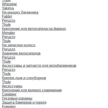
Whispbar
Yakima
На крышку багажника
Fabbri
Peruzzo
Thule
Крепление для велосипеда на фаркоп
Menabo
Peruzzo
Thule
На запасное колесо
Peruzzo
Хранение велосипедов
Peruzzo
Thule
Аксессуары и запчасти для велобагажников
Peruzzo
Thule
Крепеж лыж и сноубордов
Thule
Аксессуары
Крепления для водного снаряжения
Серфинг
Грузовые корзины
Защита бамперов и пороги
Коврики