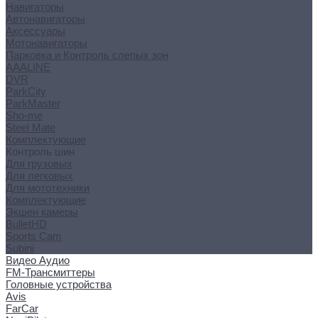
Навигаторы
Автонавигаторы
Аксессуары
Мотонавигаторы
Парковка и Контроль слепых зон
AAALINE
DVR
ParkCity
ParkMaster
Sho-me
Steel Mate
Комплектующие
Контроль шин
Для грузовых
Для легковых
Для мототехники
Комплектующие
Экшен камеры
BulletHD
Sports Cam
Subini
Видео Аудио
FM-Трансмиттеры
Головные устройства
Avis
FarCar