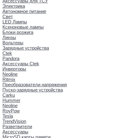
Аксессуары для ТСУ
Электрика
Автономное питание
Свет
LED Лампы
Ксеноновые лампы
Блоки розжига
Линзы
Вольтеры
Зарядные устройства
Ctek
Pandora
Аксессуары Ctek
Инверторы
Neoline
Ritmix
Преобразователи напряжения
Пуско-зарядные устройства
Carku
Hummer
Neoline
RoyPow
Tesla
TrendVision
Разветвители
Аксессуары
MicroSD карты памяти