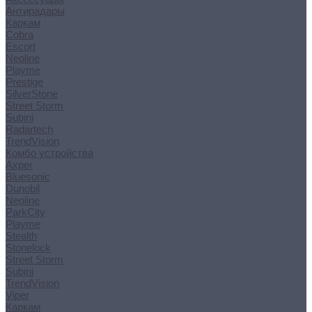
Антирадары
Каркам
Cobra
Escort
Neoline
Playme
Prestige
SilverStone
Street Storm
Subini
Radartech
TrendVision
Комбо устройства
Axper
Bluesonic
Dunobil
Neoline
ParkCity
Playme
Stealth
Stonelock
Street Storm
Subini
TrendVision
Viper
Каркам