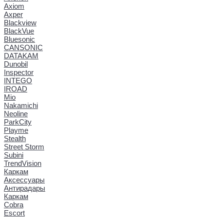
Axiom
Axper
Blackview
BlackVue
Bluesonic
CANSONIC
DATAKAM
Dunobil
Inspector
INTEGO
IROAD
Mio
Nakamichi
Neoline
ParkCity
Playme
Stealth
Street Storm
Subini
TrendVision
Каркам
Аксессуары
Антирадары
Каркам
Cobra
Escort