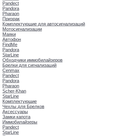
Pandect
Pandora
Pharaon
Призрак
Комплектующие для автосигнализаций
Мотосигнализации
Маяки
Автофон
FindMe
Pandora
StarLine
Обходчики иммобилайзеров
Брелки для сигнализаций
Cenmax
Pandect
Pandora
Pharaon
Scher-Khan
StarLine
Комплектующие
Чехлы для Брелков
Аксессуары
Замки капота
Иммобилайзеры
Pandect
StarLine