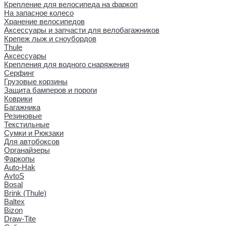
Крепление для велосипеда на фаркоп
На запасное колесо
Хранение велосипедов
Аксессуары и запчасти для велобагажников
Крепеж лыж и сноубордов
Thule
Аксессуары
Крепления для водного снаряжения
Серфинг
Грузовые корзины
Защита бамперов и пороги
Коврики
Багажника
Резиновые
Текстильные
Сумки и Рюкзаки
Для автобоксов
Органайзеры
Фаркопы
Auto-Hak
AvtoS
Bosal
Brink (Thule)
Baltex
Bizon
Draw-Tite