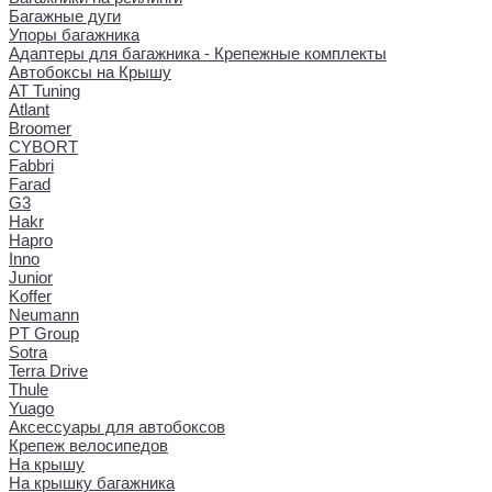
Багажные дуги
Упоры багажника
Адаптеры для багажника - Крепежные комплекты
Автобоксы на Крышу
AT Tuning
Atlant
Broomer
CYBORT
Fabbri
Farad
G3
Hakr
Hapro
Inno
Junior
Koffer
Neumann
PT Group
Sotra
Terra Drive
Thule
Yuago
Аксессуары для автобоксов
Крепеж велосипедов
На крышу
На крышку багажника