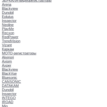
ЗЕРКАЛА-видеорегистраторы
Arena
Blackview
Dunobil
Eplutus
Inspector
Neoline
PlayMe
Recxon
RedPower
TrendVision
Vizant
Каркам
МОТО-регистраторы
Akenori
Axiom
Axper
Blackview
BlackVue
Bluesonic
CANSONIC
DATAKAM
Dunobil
Inspector
INTEGO
IROAD
Mio