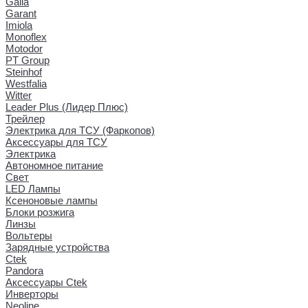
Galia
Garant
Imiola
Monoflex
Motodor
PT Group
Steinhof
Westfalia
Witter
Leader Plus (Лидер Плюс)
Трейлер
Электрика для ТСУ (Фаркопов)
Аксессуары для ТСУ
Электрика
Автономное питание
Свет
LED Лампы
Ксеноновые лампы
Блоки розжига
Линзы
Вольтеры
Зарядные устройства
Ctek
Pandora
Аксессуары Ctek
Инверторы
Neoline