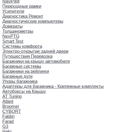
NaviPilot
Переходные рамки
Усилители
Диагностика Ремонт
Диагностические компьютеры
Домкраты
Толщинометры
NexPTG
Smart Test
Системы комфорта
Электро-открытие задней двери
Путешествия Перевозка
Багажники на крышу автомобиля
Багажные системы
Багажники на рейлинги
Багажные дуги
Упоры багажника
Адаптеры для багажника - Крепежные комплекты
Автобоксы на Крышу
AT Tuning
Atlant
Broomer
CYBORT
Fabbri
Farad
G3
Hakr