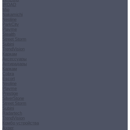
IROAD
Mio
Nakamichi
Neoline
ParkCity
Playme
Stealth
Street Storm
Subini
TrendVision
Каркам
Аксессуары
Антирадары
Каркам
Cobra
Escort
Neoline
Playme
Prestige
SilverStone
Street Storm
Subini
Radartech
TrendVision
Комбо устройства
Axper