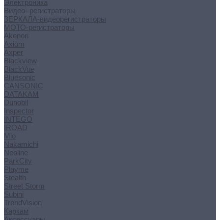
Электроника
Видео- регистраторы
ЗЕРКАЛА-видеорегистраторы
МОТО-регистраторы
Akenori
Axiom
Axper
Blackview
BlackVue
Bluesonic
CANSONIC
DATAKAM
Dunobil
Inspector
INTEGO
IROAD
Mio
Nakamichi
Neoline
ParkCity
Playme
Stealth
Street Storm
Subini
TrendVision
Каркам
Аксессуары