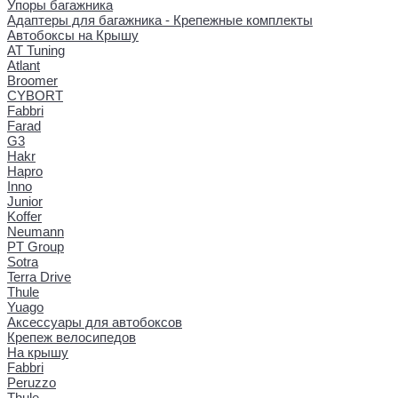
Упоры багажника
Адаптеры для багажника - Крепежные комплекты
Автобоксы на Крышу
AT Tuning
Atlant
Broomer
CYBORT
Fabbri
Farad
G3
Hakr
Hapro
Inno
Junior
Koffer
Neumann
PT Group
Sotra
Terra Drive
Thule
Yuago
Аксессуары для автобоксов
Крепеж велосипедов
На крышу
Fabbri
Peruzzo
Thule