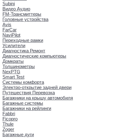
Subini
Видео Аудио
FM-Трансмиттеры
Головные устройства
Avis
FarCar
NaviPilot
Переходные рамки
Усилители
Диагностика Ремонт
Диагностические компьютеры
Домкраты
Толщинометры
NexPTG
Smart Test
Системы комфорта
Электро-открытие задней двери
Путешествия Перевозка
Багажники на крышу автомобиля
Багажные системы
Багажники на рейлинги
Fabbri
Ficopro
Thule
Zoger
Багажные дуги