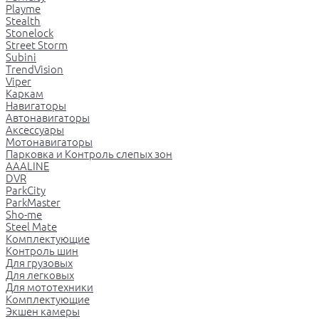
Playme
Stealth
Stonelock
Street Storm
Subini
TrendVision
Viper
Каркам
Навигаторы
Автонавигаторы
Аксессуары
Мотонавигаторы
Парковка и Контроль слепых зон
AAALINE
DVR
ParkCity
ParkMaster
Sho-me
Steel Mate
Комплектующие
Контроль шин
Для грузовых
Для легковых
Для мототехники
Комплектующие
Экшен камеры