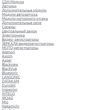
GSM Модули
Датчики
Дополнительные модули
Модули автозапуска
Модули моторного отсека
Дополнительные реле
Сирены
Центральный замок
Электроника
Видео- регистраторы
ЗЕРКАЛА-видеорегистраторы
МОТО-регистраторы
Akenori
Axiom
Axper
Blackview
BlackVue
Bluesonic
CANSONIC
DATAKAM
Dunobil
Inspector
INTEGO
IROAD
Mio
Nakamichi