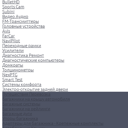
BulletHD
Sports Cam
Subini
Видео Аудио
FM-Трансмиттеры
Головные устройства
Avis
FarCar
NaviPilot
Переходные рамки
Усилители
Диагностика Ремонт
Диагностические компьютеры
Домкраты
Толщинометры
NexPTG
Smart Test
Системы комфорта
Электро-открытие задней двери
Путешествия Перевозка
Багажники на крышу автомобиля
Багажные системы
Багажники на рейлинги
Багажные дуги
Упоры багажника
Адаптеры для багажника - Крепежные комплекты