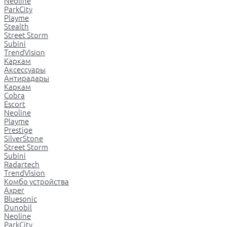
Neoline
ParkCity
Playme
Stealth
Street Storm
Subini
TrendVision
Каркам
Аксессуары
Антирадары
Каркам
Cobra
Escort
Neoline
Playme
Prestige
SilverStone
Street Storm
Subini
Radartech
TrendVision
Комбо устройства
Axper
Bluesonic
Dunobil
Neoline
ParkCity