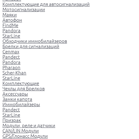
Комплектующие для автосигнализаций
Мотосигнализации
Маяки
Автофон
FindMe
Pandora
StarLine
Обходчики иммобилайзеров
Брелки для сигнализаций
Cenmax
Pandect
Pandora
Pharaon
Scher-Khan
StarLine
Комплектующие
Чехлы для Брелков
Аксессуары
Замки капота
Иммобилайзеры
Pandect
StarLine
Призрак
Модули, реле и датчики
CAN/LIN Модули
GPS/Глонасс Модули