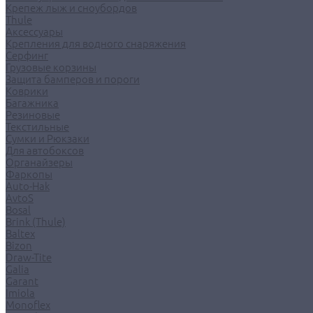
Крепеж лыж и сноубордов
Thule
Аксессуары
Крепления для водного снаряжения
Серфинг
Грузовые корзины
Защита бамперов и пороги
Коврики
Багажника
Резиновые
Текстильные
Сумки и Рюкзаки
Для автобоксов
Органайзеры
Фаркопы
Auto-Hak
AvtoS
Bosal
Brink (Thule)
Baltex
Bizon
Draw-Tite
Galia
Garant
Imiola
Monoflex