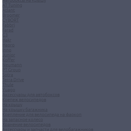
Автобоксы на Крышу
AT Tuning
Atlant
Broomer
CYBORT
Fabbri
Farad
G3
Hakr
Hapro
Inno
Junior
Koffer
Neumann
PT Group
Sotra
Terra Drive
Thule
Yuago
Аксессуары для автобоксов
Крепеж велосипедов
На крышу
На крышку багажника
Крепление для велосипеда на фаркоп
На запасное колесо
Хранение велосипедов
Аксессуары и запчасти для велобагажников