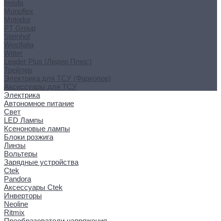
Imiola
Monoflex
Motodor
PT Group
Steinhof
Westfalia
Witter
Leader Plus (Лидер Плюс)
Трейлер
Электрика для ТСУ (Фаркопов)
Аксессуары для ТСУ
Электрика
Автономное питание
Свет
LED Лампы
Ксеноновые лампы
Блоки розжига
Линзы
Вольтеры
Зарядные устройства
Ctek
Pandora
Аксессуары Ctek
Инверторы
Neoline
Ritmix
Преобразователи напряжения