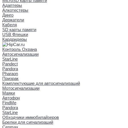
MicroSD карты памяти
Адаптеры
Алкотестеры
Динго
Держатели
Кабеля
SD карты памяти
USB Флешки
Кардридеры
Контроль Охрана
Автосигнализации
StarLine
Pandect
Pandora
Pharaon
Призрак
Комплектующие для автосигнализаций
Мотосигнализации
Маяки
Автофон
FindMe
Pandora
StarLine
Обходчики иммобилайзеров
Брелки для сигнализаций
Cenmax