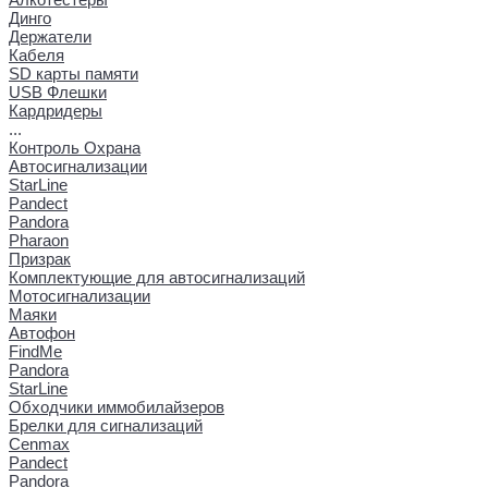
Динго
Держатели
Кабеля
SD карты памяти
USB Флешки
Кардридеры
...
Контроль Охрана
Автосигнализации
StarLine
Pandect
Pandora
Pharaon
Призрак
Комплектующие для автосигнализаций
Мотосигнализации
Маяки
Автофон
FindMe
Pandora
StarLine
Обходчики иммобилайзеров
Брелки для сигнализаций
Cenmax
Pandect
Pandora