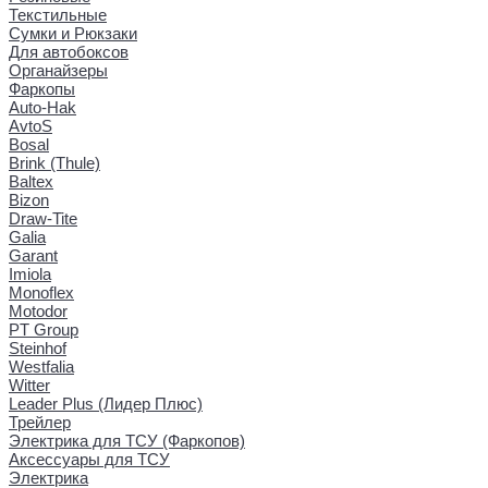
Текстильные
Сумки и Рюкзаки
Для автобоксов
Органайзеры
Фаркопы
Auto-Hak
AvtoS
Bosal
Brink (Thule)
Baltex
Bizon
Draw-Tite
Galia
Garant
Imiola
Monoflex
Motodor
PT Group
Steinhof
Westfalia
Witter
Leader Plus (Лидер Плюс)
Трейлер
Электрика для ТСУ (Фаркопов)
Аксессуары для ТСУ
Электрика