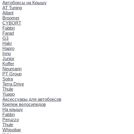
Автобоксы на Крышу
AT Tuning
Atlant
Broomer
CYBORT
Fabbri
Farad
G3
Hakr
Hapro
Inno
Junior
Koffer
Neumann
PT Group
Sotra
Terra Drive
Thule
Yuago
Аксессуары для автобоксов
Крепеж велосипедов
На крышу
Fabbri
Peruzzo
Thule
Whispbar