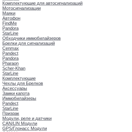
Комплектующие для автосигнализаций
Мотосигнализации
Маяки
Автофон
FindMe
Pandora
StarLine
Обходчики иммобилайзеров
Брелки для сигнализаций
Cenmax
Pandect
Pandora
Pharaon
Scher-Khan
StarLine
Комплектующие
Чехлы для Брелков
Аксессуары
Замки капота
Иммобилайзеры
Pandect
StarLine
Призрак
Модули, реле и датчики
CAN/LIN Модули
GPS/Глонасс Модули