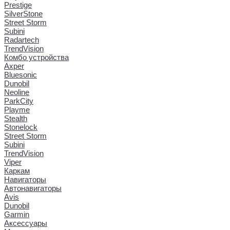
Prestige
SilverStone
Street Storm
Subini
Radartech
TrendVision
Комбо устройства
Axper
Bluesonic
Dunobil
Neoline
ParkCity
Playme
Stealth
Stonelock
Street Storm
Subini
TrendVision
Viper
Каркам
Навигаторы
Автонавигаторы
Avis
Dunobil
Garmin
Аксессуары