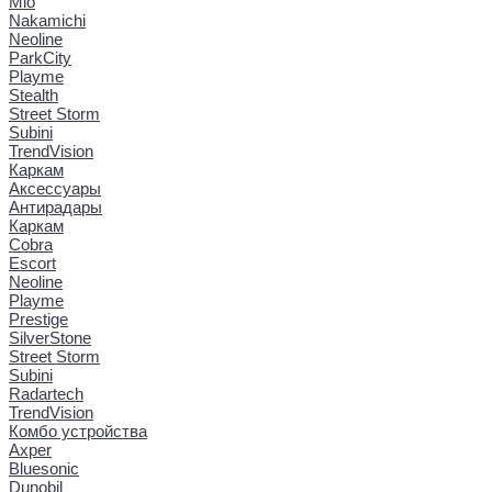
Mio
Nakamichi
Neoline
ParkCity
Playme
Stealth
Street Storm
Subini
TrendVision
Каркам
Аксессуары
Антирадары
Каркам
Cobra
Escort
Neoline
Playme
Prestige
SilverStone
Street Storm
Subini
Radartech
TrendVision
Комбо устройства
Axper
Bluesonic
Dunobil