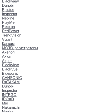
Blackview
Dunobil
Eplutus
Inspector
Neoline
PlayMe
Recxon
RedPower
TrendVision
Vizant
Каркам
МОТО-регистраторы
Akenori
Axiom
Axper
Blackview
BlackVue
Bluesonic
CANSONIC
DATAKAM
Dunobil
Inspector
INTEGO
IROAD
Mio
Nakamichi
Neoline