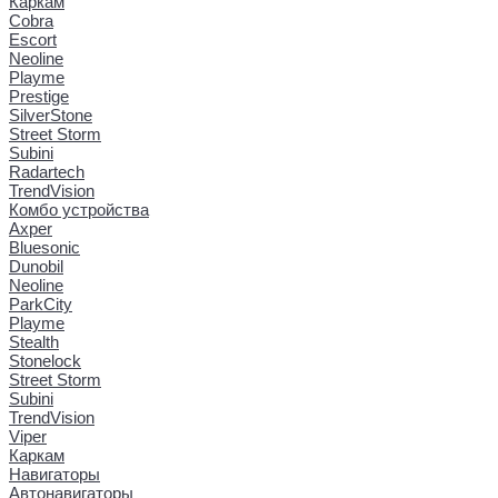
Каркам
Cobra
Escort
Neoline
Playme
Prestige
SilverStone
Street Storm
Subini
Radartech
TrendVision
Комбо устройства
Axper
Bluesonic
Dunobil
Neoline
ParkCity
Playme
Stealth
Stonelock
Street Storm
Subini
TrendVision
Viper
Каркам
Навигаторы
Автонавигаторы