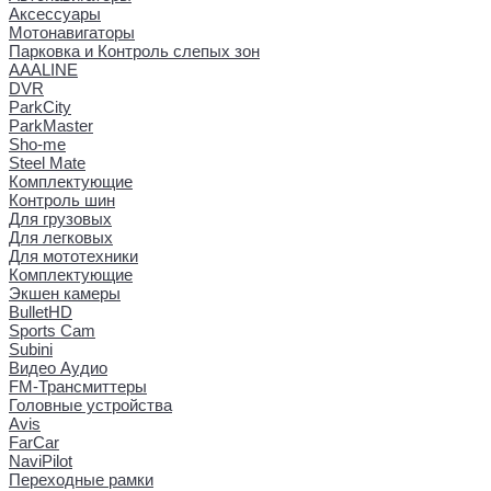
Аксессуары
Мотонавигаторы
Парковка и Контроль слепых зон
AAALINE
DVR
ParkCity
ParkMaster
Sho-me
Steel Mate
Комплектующие
Контроль шин
Для грузовых
Для легковых
Для мототехники
Комплектующие
Экшен камеры
BulletHD
Sports Cam
Subini
Видео Аудио
FM-Трансмиттеры
Головные устройства
Avis
FarCar
NaviPilot
Переходные рамки