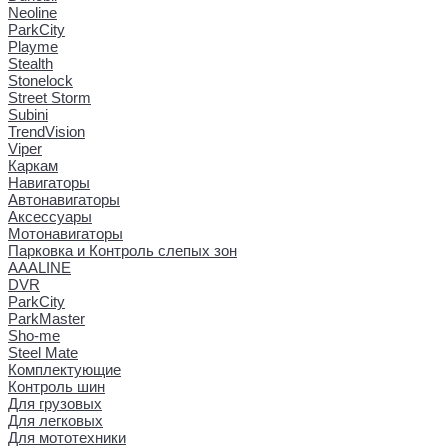
Neoline
ParkCity
Playme
Stealth
Stonelock
Street Storm
Subini
TrendVision
Viper
Каркам
Навигаторы
Автонавигаторы
Аксессуары
Мотонавигаторы
Парковка и Контроль слепых зон
AAALINE
DVR
ParkCity
ParkMaster
Sho-me
Steel Mate
Комплектующие
Контроль шин
Для грузовых
Для легковых
Для мототехники