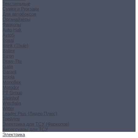
Текстильные
Сумки и Рюкзаки
Для автобоксов
Органайзеры
Фаркопы
Auto-Hak
AvtoS
Bosal
Brink (Thule)
Baltex
Bizon
Draw-Tite
Galia
Garant
Imiola
Monoflex
Motodor
PT Group
Steinhof
Westfalia
Witter
Leader Plus (Лидер Плюс)
Трейлер
Электрика для ТСУ (Фаркопов)
Аксессуары для ТСУ
Электрика