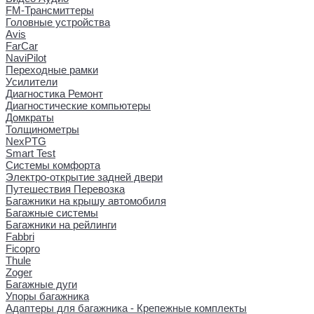
FM-Трансмиттеры
Головные устройства
Avis
FarCar
NaviPilot
Переходные рамки
Усилители
Диагностика Ремонт
Диагностические компьютеры
Домкраты
Толщинометры
NexPTG
Smart Test
Системы комфорта
Электро-открытие задней двери
Путешествия Перевозка
Багажники на крышу автомобиля
Багажные системы
Багажники на рейлинги
Fabbri
Ficopro
Thule
Zoger
Багажные дуги
Упоры багажника
Адаптеры для багажника - Крепежные комплекты