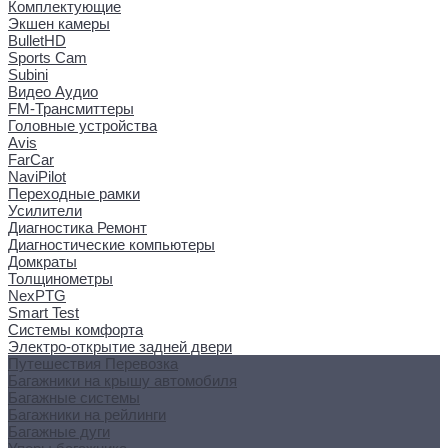
Комплектующие
Экшен камеры
BulletHD
Sports Cam
Subini
Видео Аудио
FM-Трансмиттеры
Головные устройства
Avis
FarCar
NaviPilot
Переходные рамки
Усилители
Диагностика Ремонт
Диагностические компьютеры
Домкраты
Толщинометры
NexPTG
Smart Test
Системы комфорта
Электро-открытие задней двери
Путешествия Перевозка
Багажники на крышу автомобиля
Багажные системы
Багажники на рейлинги
Багажные дуги