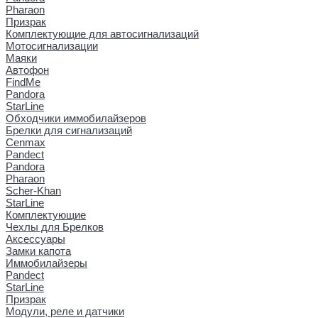
Pharaon
Призрак
Комплектующие для автосигнализаций
Мотосигнализации
Маяки
Автофон
FindMe
Pandora
StarLine
Обходчики иммобилайзеров
Брелки для сигнализаций
Cenmax
Pandect
Pandora
Pharaon
Scher-Khan
StarLine
Комплектующие
Чехлы для Брелков
Аксессуары
Замки капота
Иммобилайзеры
Pandect
StarLine
Призрак
Модули, реле и датчики