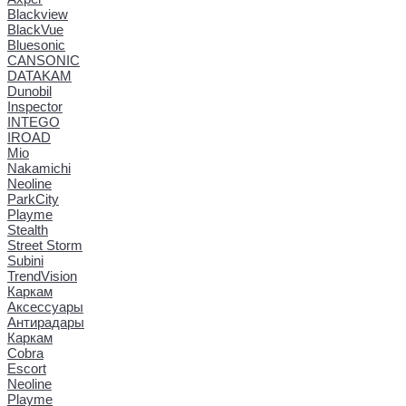
Blackview
BlackVue
Bluesonic
CANSONIC
DATAKAM
Dunobil
Inspector
INTEGO
IROAD
Mio
Nakamichi
Neoline
ParkCity
Playme
Stealth
Street Storm
Subini
TrendVision
Каркам
Аксессуары
Антирадары
Каркам
Cobra
Escort
Neoline
Playme