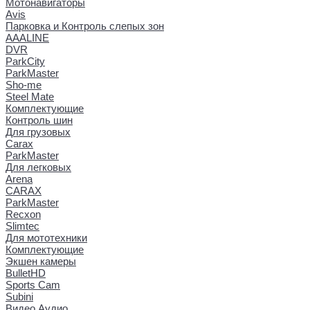
Мотонавигаторы
Avis
Парковка и Контроль слепых зон
AAALINE
DVR
ParkCity
ParkMaster
Sho-me
Steel Mate
Комплектующие
Контроль шин
Для грузовых
Carax
ParkMaster
Для легковых
Arena
CARAX
ParkMaster
Recxon
Slimtec
Для мототехники
Комплектующие
Экшен камеры
BulletHD
Sports Cam
Subini
Видео Аудио