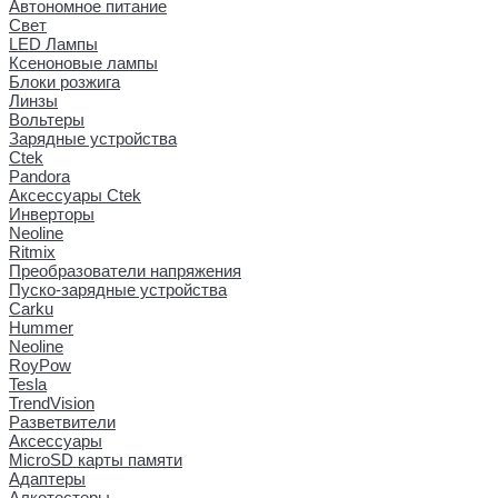
Автономное питание
Свет
LED Лампы
Ксеноновые лампы
Блоки розжига
Линзы
Вольтеры
Зарядные устройства
Ctek
Pandora
Аксессуары Ctek
Инверторы
Neoline
Ritmix
Преобразователи напряжения
Пуско-зарядные устройства
Carku
Hummer
Neoline
RoyPow
Tesla
TrendVision
Разветвители
Аксессуары
MicroSD карты памяти
Адаптеры
Алкотестеры