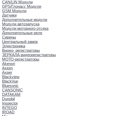
CAN/LIN Модули
GPS/Глонасс Модули
GSM Модули
Датчики
Дополнительные модули
Модули автозапуска
Модули моторного отсека
Дополнительные реле
Сирены
Центральный замок
Электроника
Видео- регистраторы
ЗЕРКАЛА-видеорегистраторы
МОТО-регистраторы
Akenori
Axiom
Axper
Blackview
BlackVue
Bluesonic
CANSONIC
DATAKAM
Dunobil
Inspector
INTEGO
IROAD