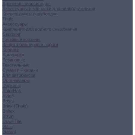
Хранение велосипедов
Аксессуары и запчасти для велобагажников
Крепеж лыж и сноубордов
Thule
Аксессуары
Крепления для водного снаряжения
Серфинг
Грузовые корзины
Защита бамперов и пороги
Коврики
Багажника
Резиновые
Текстильные
Сумки и Рюкзаки
Для автобоксов
Органайзеры
Фаркопы
Auto-Hak
AvtoS
Bosal
Brink (Thule)
Baltex
Bizon
Draw-Tite
Galia
Garant