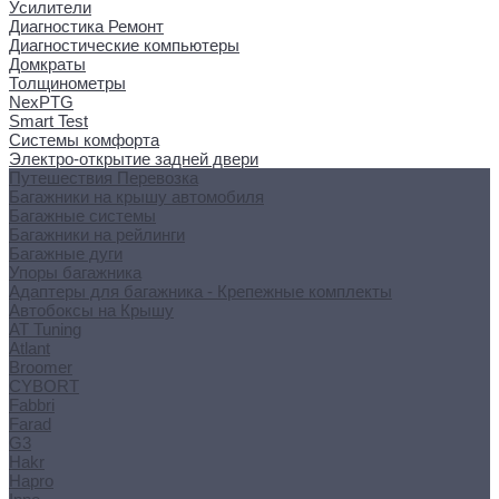
Усилители
Диагностика Ремонт
Диагностические компьютеры
Домкраты
Толщинометры
NexPTG
Smart Test
Системы комфорта
Электро-открытие задней двери
Путешествия Перевозка
Багажники на крышу автомобиля
Багажные системы
Багажники на рейлинги
Багажные дуги
Упоры багажника
Адаптеры для багажника - Крепежные комплекты
Автобоксы на Крышу
AT Tuning
Atlant
Broomer
CYBORT
Fabbri
Farad
G3
Hakr
Hapro