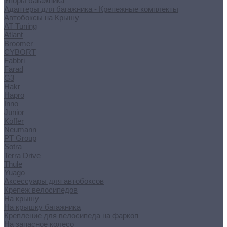
Упоры багажника
Адаптеры для багажника - Крепежные комплекты
Автобоксы на Крышу
AT Tuning
Atlant
Broomer
CYBORT
Fabbri
Farad
G3
Hakr
Hapro
Inno
Junior
Koffer
Neumann
PT Group
Sotra
Terra Drive
Thule
Yuago
Аксессуары для автобоксов
Крепеж велосипедов
На крышу
На крышку багажника
Крепление для велосипеда на фаркоп
На запасное колесо