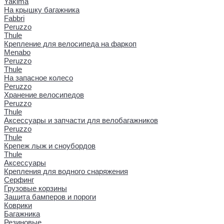
Yakima
На крышку багажника
Fabbri
Peruzzo
Thule
Крепление для велосипеда на фаркоп
Menabo
Peruzzo
Thule
На запасное колесо
Peruzzo
Хранение велосипедов
Peruzzo
Thule
Аксессуары и запчасти для велобагажников
Peruzzo
Thule
Крепеж лыж и сноубордов
Thule
Аксессуары
Крепления для водного снаряжения
Серфинг
Грузовые корзины
Защита бамперов и пороги
Коврики
Багажника
Резиновые