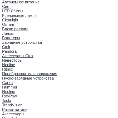
Автономное питание
Свет
LED Лампы
Ксеноновые лампы
Clearlight
Osram
Блоки розжига
Линзы
Вольтеры
Зарядные устройства
Ctek
Pandora
Аксессуары Ctek
Инверторы
Neoline
Ritmix
Преобразователи напряжения
Пуско-зарядные устройства
Carku
Hummer
Neoline
RoyPow
Tesla
TrendVision
Разветвители
Аксессуары