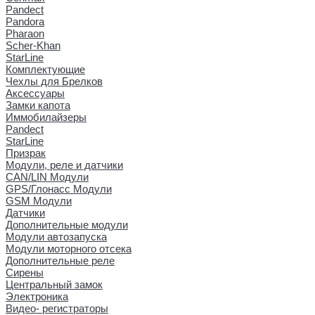
Pandect
Pandora
Pharaon
Scher-Khan
StarLine
Комплектующие
Чехлы для Брелков
Аксессуары
Замки капота
Иммобилайзеры
Pandect
StarLine
Призрак
Модули, реле и датчики
CAN/LIN Модули
GPS/Глонасс Модули
GSM Модули
Датчики
Дополнительные модули
Модули автозапуска
Модули моторного отсека
Дополнительные реле
Сирены
Центральный замок
Электроника
Видео- регистраторы