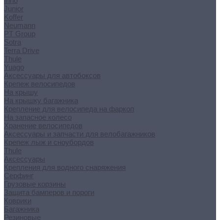
Inno
Junior
Koffer
Neumann
PT Group
Sotra
Terra Drive
Thule
Yuago
Аксессуары для автобоксов
Крепеж велосипедов
На крышу
На крышку багажника
Крепление для велосипеда на фаркоп
На запасное колесо
Хранение велосипедов
Аксессуары и запчасти для велобагажников
Крепеж лыж и сноубордов
Thule
Аксессуары
Крепления для водного снаряжения
Серфинг
Грузовые корзины
Защита бамперов и пороги
Коврики
Багажника
Резиновые