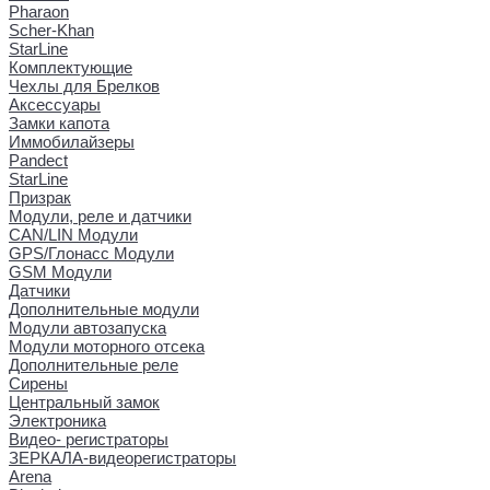
Pharaon
Scher-Khan
StarLine
Комплектующие
Чехлы для Брелков
Аксессуары
Замки капота
Иммобилайзеры
Pandect
StarLine
Призрак
Модули, реле и датчики
CAN/LIN Модули
GPS/Глонасс Модули
GSM Модули
Датчики
Дополнительные модули
Модули автозапуска
Модули моторного отсека
Дополнительные реле
Сирены
Центральный замок
Электроника
Видео- регистраторы
ЗЕРКАЛА-видеорегистраторы
Arena