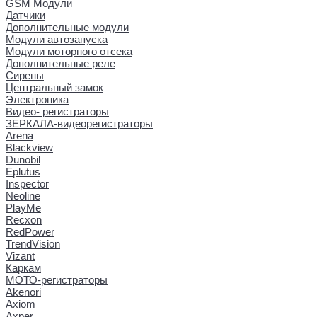
GSM Модули
Датчики
Дополнительные модули
Модули автозапуска
Модули моторного отсека
Дополнительные реле
Сирены
Центральный замок
Электроника
Видео- регистраторы
ЗЕРКАЛА-видеорегистраторы
Arena
Blackview
Dunobil
Eplutus
Inspector
Neoline
PlayMe
Recxon
RedPower
TrendVision
Vizant
Каркам
МОТО-регистраторы
Akenori
Axiom
Axper