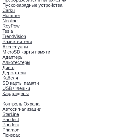
Пуско-зарядные устройства
Carku
Hummer
Neoline
RoyPow
Tesla
TrendVision
Разветвители
Аксессуары
MicroSD карты памяти
Адаптеры
Алкотестеры
Динго
Держатели
Кабеля
SD карты памяти
USB Флешки
Кардридеры
...
Контроль Охрана
Автосигнализации
StarLine
Pandect
Pandora
Pharaon
Призрак