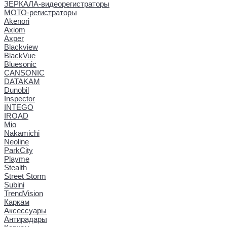
ЗЕРКАЛА-видеорегистраторы
МОТО-регистраторы
Akenori
Axiom
Axper
Blackview
BlackVue
Bluesonic
CANSONIC
DATAKAM
Dunobil
Inspector
INTEGO
IROAD
Mio
Nakamichi
Neoline
ParkCity
Playme
Stealth
Street Storm
Subini
TrendVision
Каркам
Аксессуары
Антирадары