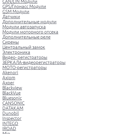
CAN/LIN Модули
GPS/Глонасс Модули
GSM Модули
Датчики
Дополнительные модули
Модули автозапуска
Модули моторного отсека
Дополнительные реле
Сирены
Центральный замок
Электроника
Видео- регистраторы
ЗЕРКАЛА-видеорегистраторы
МОТО-регистраторы
Akenori
Axiom
Axper
Blackview
BlackVue
Bluesonic
CANSONIC
DATAKAM
Dunobil
Inspector
INTEGO
IROAD
Mio