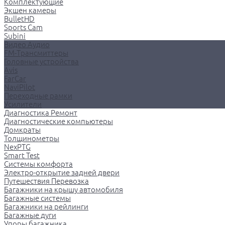
Комплектующие
Экшен камеры
BulletHD
Sports Cam
Subini
Видео Аудио
FM-Трансмиттеры
Головные устройства
Avis
FarCar
NaviPilot
Переходные рамки
Усилители
Диагностика Ремонт
Диагностические компьютеры
Домкраты
Толщинометры
NexPTG
Smart Test
Системы комфорта
Электро-открытие задней двери
Путешествия Перевозка
Багажники на крышу автомобиля
Багажные системы
Багажники на рейлинги
Багажные дуги
Упоры багажника