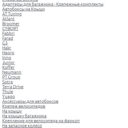
Адаптеры для багажника - Крепежные комплекты
Автобоксы на Крышу
AT Tuning
Atlant
Broomer
CYBORT
Fabbri
Farad
G3
Hakr
Hapro
Inno
Junior
Koffer
Neumann
PT Group
Sotra
Terra Drive
Thule
Yuago
Аксессуары для автобоксов
Крепеж велосипедов
На крышу
На крышку багажника
Крепление для велосипеда на фаркоп
На запасное колесо