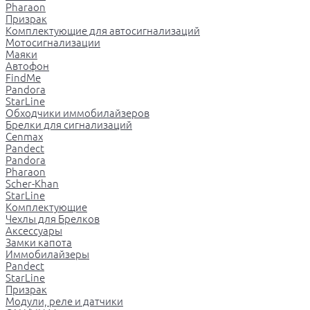
Pharaon
Призрак
Комплектующие для автосигнализаций
Мотосигнализации
Маяки
Автофон
FindMe
Pandora
StarLine
Обходчики иммобилайзеров
Брелки для сигнализаций
Cenmax
Pandect
Pandora
Pharaon
Scher-Khan
StarLine
Комплектующие
Чехлы для Брелков
Аксессуары
Замки капота
Иммобилайзеры
Pandect
StarLine
Призрак
Модули, реле и датчики