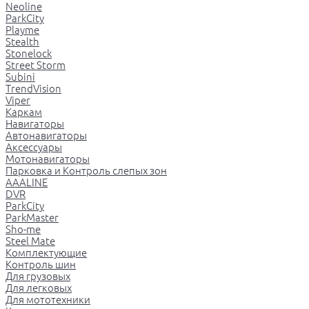
Neoline
ParkCity
Playme
Stealth
Stonelock
Street Storm
Subini
TrendVision
Viper
Каркам
Навигаторы
Автонавигаторы
Аксессуары
Мотонавигаторы
Парковка и Контроль слепых зон
AAALINE
DVR
ParkCity
ParkMaster
Sho-me
Steel Mate
Комплектующие
Контроль шин
Для грузовых
Для легковых
Для мототехники