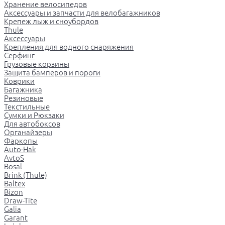
Хранение велосипедов
Аксессуары и запчасти для велобагажников
Крепеж лыж и сноубордов
Thule
Аксессуары
Крепления для водного снаряжения
Серфинг
Грузовые корзины
Защита бамперов и пороги
Коврики
Багажника
Резиновые
Текстильные
Сумки и Рюкзаки
Для автобоксов
Органайзеры
Фаркопы
Auto-Hak
AvtoS
Bosal
Brink (Thule)
Baltex
Bizon
Draw-Tite
Galia
Garant