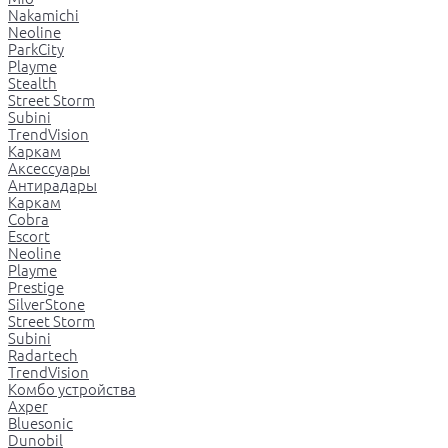
Nakamichi
Neoline
ParkCity
Playme
Stealth
Street Storm
Subini
TrendVision
Каркам
Аксессуары
Антирадары
Каркам
Cobra
Escort
Neoline
Playme
Prestige
SilverStone
Street Storm
Subini
Radartech
TrendVision
Комбо устройства
Axper
Bluesonic
Dunobil