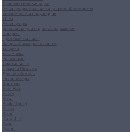
Хранение велосипедов
Аксессуары и запчасти для велобагажников
Крепеж лыж и сноубордов
Thule
Аксессуары
Крепления для водного снаряжения
Серфинг
Грузовые корзины
Защита бамперов и пороги
Коврики
Багажника
Резиновые
Текстильные
Сумки и Рюкзаки
Для автобоксов
Органайзеры
Фаркопы
Auto-Hak
AvtoS
Bosal
Brink (Thule)
Baltex
Bizon
Draw-Tite
Galia
Garant