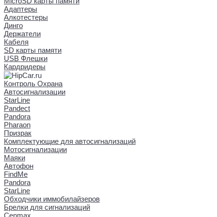
MicroSD карты памяти
Адаптеры
Алкотестеры
Динго
Держатели
Кабеля
SD карты памяти
USB Флешки
Кардридеры
Контроль Охрана
Автосигнализации
StarLine
Pandect
Pandora
Pharaon
Призрак
Комплектующие для автосигнализаций
Мотосигнализации
Маяки
Автофон
FindMe
Pandora
StarLine
Обходчики иммобилайзеров
Брелки для сигнализаций
Cenmax