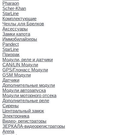
Pharaon
Scher-Khan
StarLine
Комплектующие
Чехлы для Брелков
Аксессуары
Замки капота
Иммобилайзеры
Pandect
StarLine
Призрак
Модули, реле и датчики
CAN/LIN Модули
GPS/Глонасс Модули
GSM Модули
Датчики
Дополнительные модули
Модули автозапуска
Модули моторного отсека
Дополнительные реле
Сирены
Центральный замок
Электроника
Видео- регистраторы
ЗЕРКАЛА-видеорегистраторы
Arena