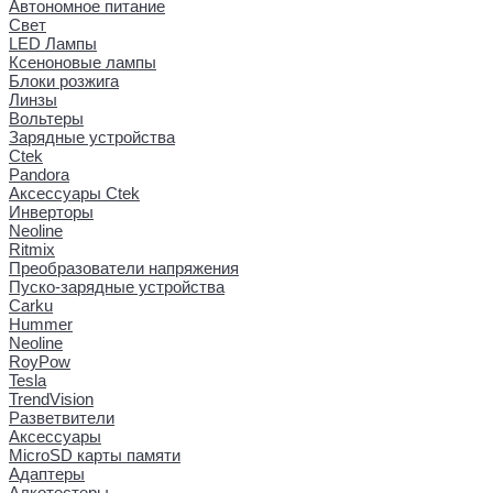
Автономное питание
Свет
LED Лампы
Ксеноновые лампы
Блоки розжига
Линзы
Вольтеры
Зарядные устройства
Ctek
Pandora
Аксессуары Ctek
Инверторы
Neoline
Ritmix
Преобразователи напряжения
Пуско-зарядные устройства
Carku
Hummer
Neoline
RoyPow
Tesla
TrendVision
Разветвители
Аксессуары
MicroSD карты памяти
Адаптеры
Алкотестеры