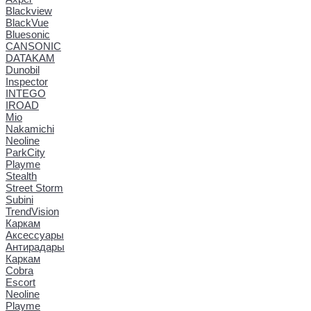
Blackview
BlackVue
Bluesonic
CANSONIC
DATAKAM
Dunobil
Inspector
INTEGO
IROAD
Mio
Nakamichi
Neoline
ParkCity
Playme
Stealth
Street Storm
Subini
TrendVision
Каркам
Аксессуары
Антирадары
Каркам
Cobra
Escort
Neoline
Playme