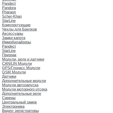
Pandect
Pandora
Pharaon
Scher-Khan
StarLine
Комплектующие
Чехлы для Брелков
Аксессуары
Замки капота
Иммобилайзеры
Pandect
StarLine
Призрак
Модули, реле и датчики
CAN/LIN Модули
GPS/Глонасс Модули
GSM Модули
Датчики
Дополнительные модули
Модули автозапуска
Модули моторного отсека
Дополнительные реле
Сирены
Центральный замок
Электроника
Видео- регистраторы