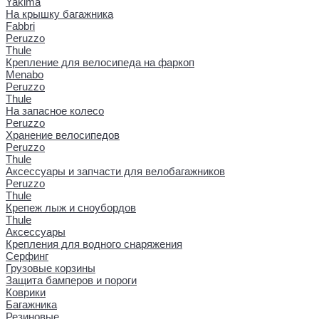
Yakima
На крышку багажника
Fabbri
Peruzzo
Thule
Крепление для велосипеда на фаркоп
Menabo
Peruzzo
Thule
На запасное колесо
Peruzzo
Хранение велосипедов
Peruzzo
Thule
Аксессуары и запчасти для велобагажников
Peruzzo
Thule
Крепеж лыж и сноубордов
Thule
Аксессуары
Крепления для водного снаряжения
Серфинг
Грузовые корзины
Защита бамперов и пороги
Коврики
Багажника
Резиновые