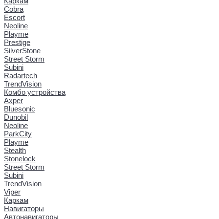
Каркам
Cobra
Escort
Neoline
Playme
Prestige
SilverStone
Street Storm
Subini
Radartech
TrendVision
Комбо устройства
Axper
Bluesonic
Dunobil
Neoline
ParkCity
Playme
Stealth
Stonelock
Street Storm
Subini
TrendVision
Viper
Каркам
Навигаторы
Автонавигаторы