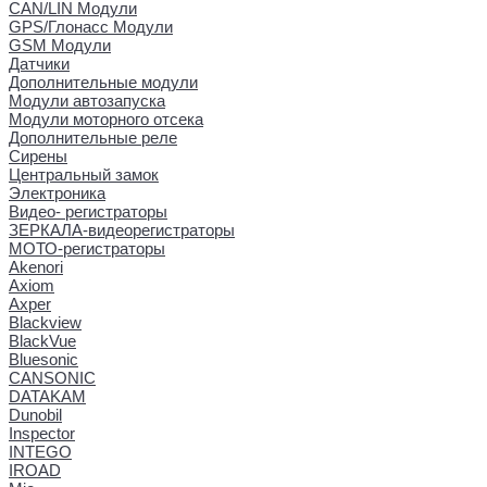
CAN/LIN Модули
GPS/Глонасс Модули
GSM Модули
Датчики
Дополнительные модули
Модули автозапуска
Модули моторного отсека
Дополнительные реле
Сирены
Центральный замок
Электроника
Видео- регистраторы
ЗЕРКАЛА-видеорегистраторы
МОТО-регистраторы
Akenori
Axiom
Axper
Blackview
BlackVue
Bluesonic
CANSONIC
DATAKAM
Dunobil
Inspector
INTEGO
IROAD