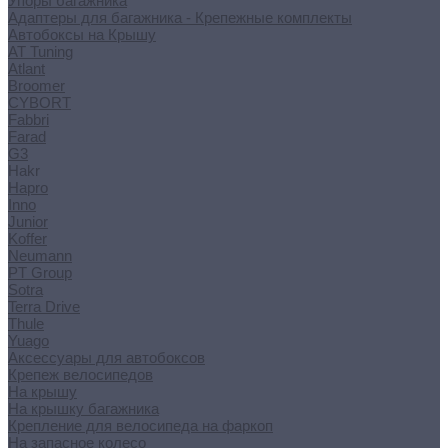
Упоры багажника
Адаптеры для багажника - Крепежные комплекты
Автобоксы на Крышу
AT Tuning
Atlant
Broomer
CYBORT
Fabbri
Farad
G3
Hakr
Hapro
Inno
Junior
Koffer
Neumann
PT Group
Sotra
Terra Drive
Thule
Yuago
Аксессуары для автобоксов
Крепеж велосипедов
На крышу
На крышку багажника
Крепление для велосипеда на фаркоп
На запасное колесо