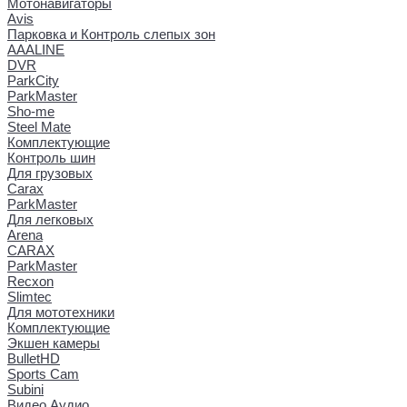
Мотонавигаторы
Avis
Парковка и Контроль слепых зон
AAALINE
DVR
ParkCity
ParkMaster
Sho-me
Steel Mate
Комплектующие
Контроль шин
Для грузовых
Carax
ParkMaster
Для легковых
Arena
CARAX
ParkMaster
Recxon
Slimtec
Для мототехники
Комплектующие
Экшен камеры
BulletHD
Sports Cam
Subini
Видео Аудио