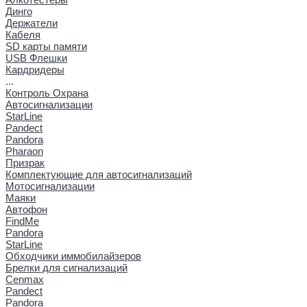
Динго
Держатели
Кабеля
SD карты памяти
USB Флешки
Кардридеры
...
Контроль Охрана
Автосигнализации
StarLine
Pandect
Pandora
Pharaon
Призрак
Комплектующие для автосигнализаций
Мотосигнализации
Маяки
Автофон
FindMe
Pandora
StarLine
Обходчики иммобилайзеров
Брелки для сигнализаций
Cenmax
Pandect
Pandora