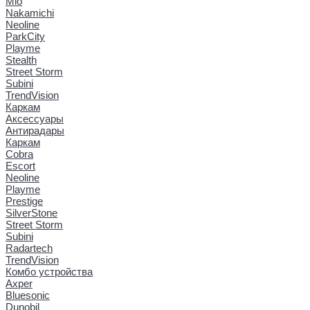
Mio
Nakamichi
Neoline
ParkCity
Playme
Stealth
Street Storm
Subini
TrendVision
Каркам
Аксессуары
Антирадары
Каркам
Cobra
Escort
Neoline
Playme
Prestige
SilverStone
Street Storm
Subini
Radartech
TrendVision
Комбо устройства
Axper
Bluesonic
Dunobil