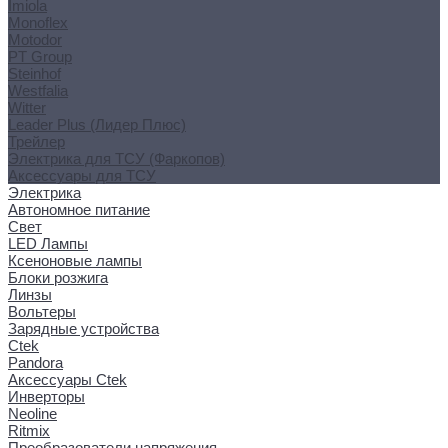
Imiola
Monoflex
Motodor
PT Group
Steinhof
Westfalia
Witter
Leader Plus (Лидер Плюс)
Трейлер
Электрика для ТСУ (Фаркопов)
Аксессуары для ТСУ
Электрика
Автономное питание
Свет
LED Лампы
Ксеноновые лампы
Блоки розжига
Линзы
Вольтеры
Зарядные устройства
Ctek
Pandora
Аксессуары Ctek
Инверторы
Neoline
Ritmix
Преобразователи напряжения