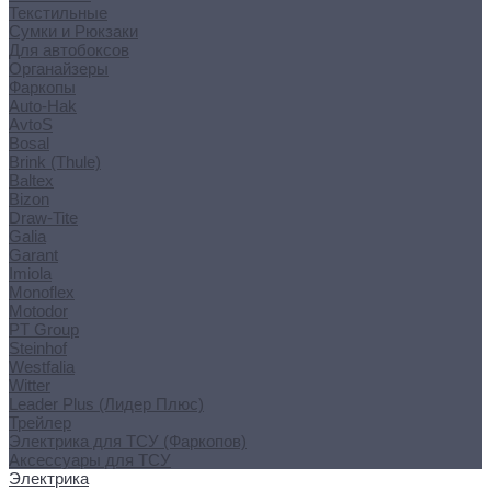
Текстильные
Сумки и Рюкзаки
Для автобоксов
Органайзеры
Фаркопы
Auto-Hak
AvtoS
Bosal
Brink (Thule)
Baltex
Bizon
Draw-Tite
Galia
Garant
Imiola
Monoflex
Motodor
PT Group
Steinhof
Westfalia
Witter
Leader Plus (Лидер Плюс)
Трейлер
Электрика для ТСУ (Фаркопов)
Аксессуары для ТСУ
Электрика