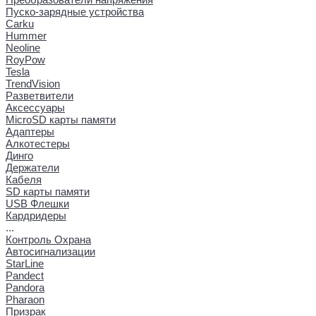
Пуско-зарядные устройства
Carku
Hummer
Neoline
RoyPow
Tesla
TrendVision
Разветвители
Аксессуары
MicroSD карты памяти
Адаптеры
Алкотестеры
Динго
Держатели
Кабеля
SD карты памяти
USB Флешки
Кардридеры
...
Контроль Охрана
Автосигнализации
StarLine
Pandect
Pandora
Pharaon
Призрак