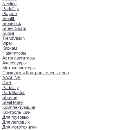
Neoline
ParkCity
Playme
Stealth
Stonelock
Street Storm
Subini
TrendVision
Viper
Каркам
Навигаторы
Автонавигаторы
Аксессуары
Мотонавигаторы
Парковка и Контроль слепых зон
AAALINE
DVR
ParkCity
ParkMaster
Sho-me
Steel Mate
Комплектующие
Контроль шин
Для грузовых
Для легковых
Для мототехники