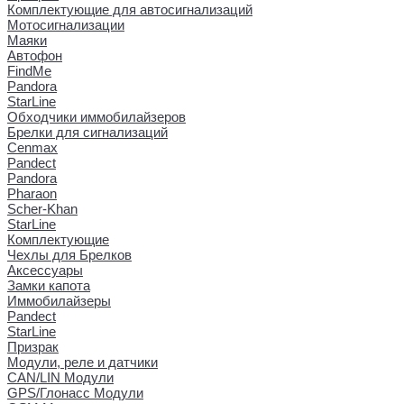
Комплектующие для автосигнализаций
Мотосигнализации
Маяки
Автофон
FindMe
Pandora
StarLine
Обходчики иммобилайзеров
Брелки для сигнализаций
Cenmax
Pandect
Pandora
Pharaon
Scher-Khan
StarLine
Комплектующие
Чехлы для Брелков
Аксессуары
Замки капота
Иммобилайзеры
Pandect
StarLine
Призрак
Модули, реле и датчики
CAN/LIN Модули
GPS/Глонасс Модули