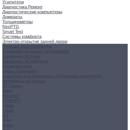
Усилители
Диагностика Ремонт
Диагностические компьютеры
Домкраты
Толщинометры
NexPTG
Smart Test
Системы комфорта
Электро-открытие задней двери
Путешествия Перевозка
Багажники на крышу автомобиля
Багажные системы
Багажники на рейлинги
Багажные дуги
Упоры багажника
Адаптеры для багажника - Крепежные комплекты
Автобоксы на Крышу
AT Tuning
Atlant
Broomer
CYBORT
Fabbri
Farad
G3
Hakr
Hapro