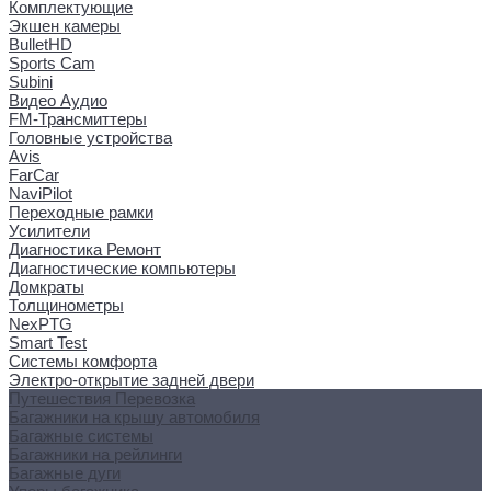
Комплектующие
Экшен камеры
BulletHD
Sports Cam
Subini
Видео Аудио
FM-Трансмиттеры
Головные устройства
Avis
FarCar
NaviPilot
Переходные рамки
Усилители
Диагностика Ремонт
Диагностические компьютеры
Домкраты
Толщинометры
NexPTG
Smart Test
Системы комфорта
Электро-открытие задней двери
Путешествия Перевозка
Багажники на крышу автомобиля
Багажные системы
Багажники на рейлинги
Багажные дуги