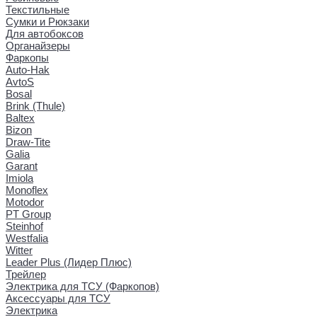
Текстильные
Сумки и Рюкзаки
Для автобоксов
Органайзеры
Фаркопы
Auto-Hak
AvtoS
Bosal
Brink (Thule)
Baltex
Bizon
Draw-Tite
Galia
Garant
Imiola
Monoflex
Motodor
PT Group
Steinhof
Westfalia
Witter
Leader Plus (Лидер Плюс)
Трейлер
Электрика для ТСУ (Фаркопов)
Аксессуары для ТСУ
Электрика