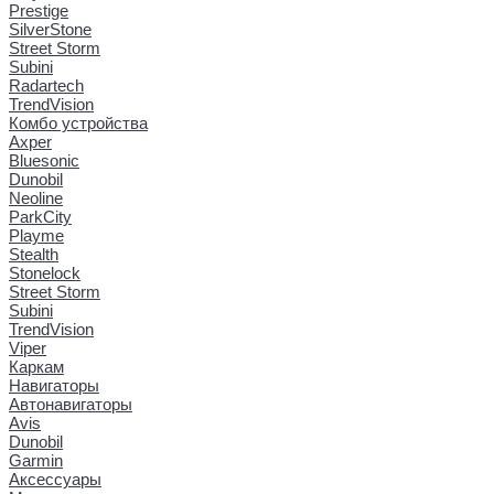
Prestige
SilverStone
Street Storm
Subini
Radartech
TrendVision
Комбо устройства
Axper
Bluesonic
Dunobil
Neoline
ParkCity
Playme
Stealth
Stonelock
Street Storm
Subini
TrendVision
Viper
Каркам
Навигаторы
Автонавигаторы
Avis
Dunobil
Garmin
Аксессуары