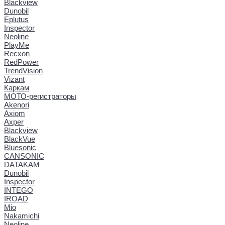
Blackview
Dunobil
Eplutus
Inspector
Neoline
PlayMe
Recxon
RedPower
TrendVision
Vizant
Каркам
МОТО-регистраторы
Akenori
Axiom
Axper
Blackview
BlackVue
Bluesonic
CANSONIC
DATAKAM
Dunobil
Inspector
INTEGO
IROAD
Mio
Nakamichi
Neoline