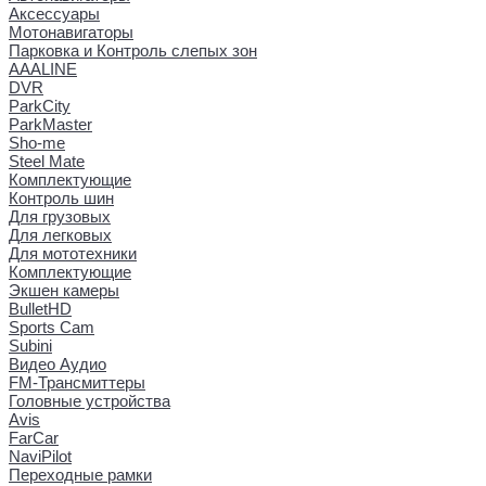
Аксессуары
Мотонавигаторы
Парковка и Контроль слепых зон
AAALINE
DVR
ParkCity
ParkMaster
Sho-me
Steel Mate
Комплектующие
Контроль шин
Для грузовых
Для легковых
Для мототехники
Комплектующие
Экшен камеры
BulletHD
Sports Cam
Subini
Видео Аудио
FM-Трансмиттеры
Головные устройства
Avis
FarCar
NaviPilot
Переходные рамки