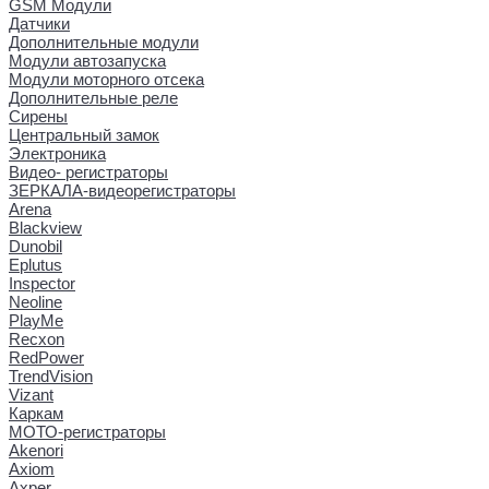
GSM Модули
Датчики
Дополнительные модули
Модули автозапуска
Модули моторного отсека
Дополнительные реле
Сирены
Центральный замок
Электроника
Видео- регистраторы
ЗЕРКАЛА-видеорегистраторы
Arena
Blackview
Dunobil
Eplutus
Inspector
Neoline
PlayMe
Recxon
RedPower
TrendVision
Vizant
Каркам
МОТО-регистраторы
Akenori
Axiom
Axper