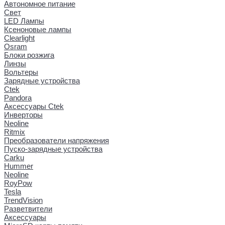
Автономное питание
Свет
LED Лампы
Ксеноновые лампы
Clearlight
Osram
Блоки розжига
Линзы
Вольтеры
Зарядные устройства
Ctek
Pandora
Аксессуары Ctek
Инверторы
Neoline
Ritmix
Преобразователи напряжения
Пуско-зарядные устройства
Carku
Hummer
Neoline
RoyPow
Tesla
TrendVision
Разветвители
Аксессуары