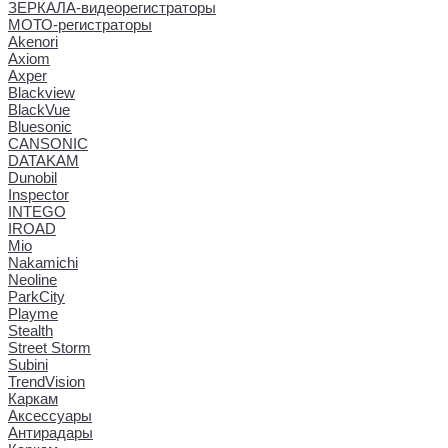
ЗЕРКАЛА-видеорегистраторы
МОТО-регистраторы
Akenori
Axiom
Axper
Blackview
BlackVue
Bluesonic
CANSONIC
DATAKAM
Dunobil
Inspector
INTEGO
IROAD
Mio
Nakamichi
Neoline
ParkCity
Playme
Stealth
Street Storm
Subini
TrendVision
Каркам
Аксессуары
Антирадары