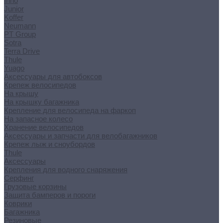
Inno
Junior
Koffer
Neumann
PT Group
Sotra
Terra Drive
Thule
Yuago
Аксессуары для автобоксов
Крепеж велосипедов
На крышу
На крышку багажника
Крепление для велосипеда на фаркоп
На запасное колесо
Хранение велосипедов
Аксессуары и запчасти для велобагажников
Крепеж лыж и сноубордов
Thule
Аксессуары
Крепления для водного снаряжения
Серфинг
Грузовые корзины
Защита бамперов и пороги
Коврики
Багажника
Резиновые