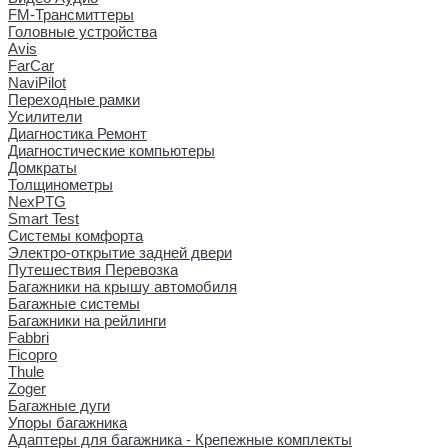
FM-Трансмиттеры
Головные устройства
Avis
FarCar
NaviPilot
Переходные рамки
Усилители
Диагностика Ремонт
Диагностические компьютеры
Домкраты
Толщинометры
NexPTG
Smart Test
Системы комфорта
Электро-открытие задней двери
Путешествия Перевозка
Багажники на крышу автомобиля
Багажные системы
Багажники на рейлинги
Fabbri
Ficopro
Thule
Zoger
Багажные дуги
Упоры багажника
Адаптеры для багажника - Крепежные комплекты