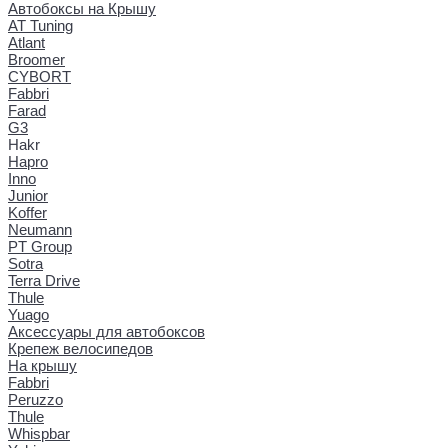
Автобоксы на Крышу
AT Tuning
Atlant
Broomer
CYBORT
Fabbri
Farad
G3
Hakr
Hapro
Inno
Junior
Koffer
Neumann
PT Group
Sotra
Terra Drive
Thule
Yuago
Аксессуары для автобоксов
Крепеж велосипедов
На крышу
Fabbri
Peruzzo
Thule
Whispbar