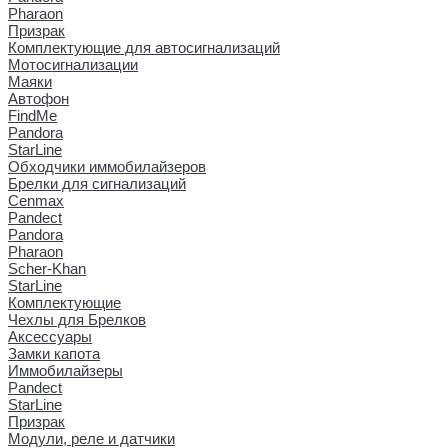
Pharaon
Призрак
Комплектующие для автосигнализаций
Мотосигнализации
Маяки
Автофон
FindMe
Pandora
StarLine
Обходчики иммобилайзеров
Брелки для сигнализаций
Cenmax
Pandect
Pandora
Pharaon
Scher-Khan
StarLine
Комплектующие
Чехлы для Брелков
Аксессуары
Замки капота
Иммобилайзеры
Pandect
StarLine
Призрак
Модули, реле и датчики