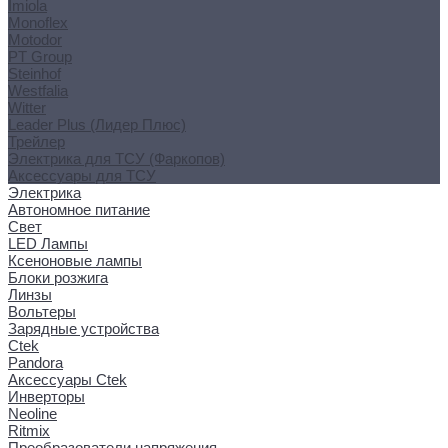
Imiola
Monoflex
Motodor
PT Group
Steinhof
Westfalia
Witter
Leader Plus (Лидер Плюс)
Трейлер
Электрика для ТСУ (Фаркопов)
Аксессуары для ТСУ
Электрика
Автономное питание
Свет
LED Лампы
Ксеноновые лампы
Блоки розжига
Линзы
Вольтеры
Зарядные устройства
Ctek
Pandora
Аксессуары Ctek
Инверторы
Neoline
Ritmix
Преобразователи напряжения