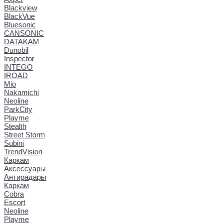
Blackview
BlackVue
Bluesonic
CANSONIC
DATAKAM
Dunobil
Inspector
INTEGO
IROAD
Mio
Nakamichi
Neoline
ParkCity
Playme
Stealth
Street Storm
Subini
TrendVision
Каркам
Аксессуары
Антирадары
Каркам
Cobra
Escort
Neoline
Playme