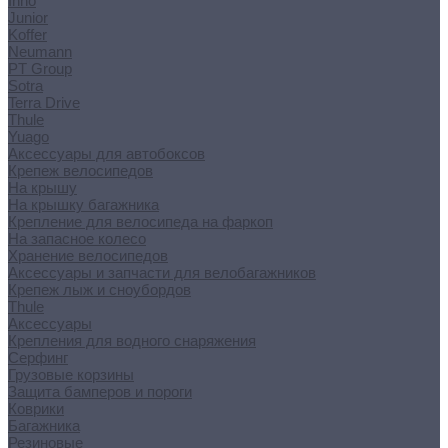
Inno
Junior
Koffer
Neumann
PT Group
Sotra
Terra Drive
Thule
Yuago
Аксессуары для автобоксов
Крепеж велосипедов
На крышу
На крышку багажника
Крепление для велосипеда на фаркоп
На запасное колесо
Хранение велосипедов
Аксессуары и запчасти для велобагажников
Крепеж лыж и сноубордов
Thule
Аксессуары
Крепления для водного снаряжения
Серфинг
Грузовые корзины
Защита бамперов и пороги
Коврики
Багажника
Резиновые