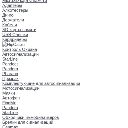
MicroSD карты памяти
Адаптеры
Алкотестеры
Динго
Держатели
Кабеля
SD карты памяти
USB Флешки
Кардридеры
Контроль Охрана
Автосигнализации
StarLine
Pandect
Pandora
Pharaon
Призрак
Комплектующие для автосигнализаций
Мотосигнализации
Маяки
Автофон
FindMe
Pandora
StarLine
Обходчики иммобилайзеров
Брелки для сигнализаций
Cenmax