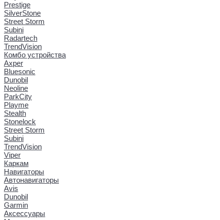
Prestige
SilverStone
Street Storm
Subini
Radartech
TrendVision
Комбо устройства
Axper
Bluesonic
Dunobil
Neoline
ParkCity
Playme
Stealth
Stonelock
Street Storm
Subini
TrendVision
Viper
Каркам
Навигаторы
Автонавигаторы
Avis
Dunobil
Garmin
Аксессуары