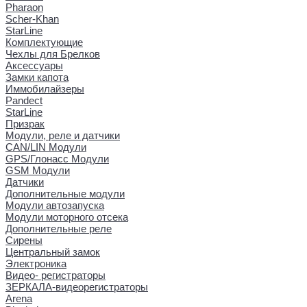
Pharaon
Scher-Khan
StarLine
Комплектующие
Чехлы для Брелков
Аксессуары
Замки капота
Иммобилайзеры
Pandect
StarLine
Призрак
Модули, реле и датчики
CAN/LIN Модули
GPS/Глонасс Модули
GSM Модули
Датчики
Дополнительные модули
Модули автозапуска
Модули моторного отсека
Дополнительные реле
Сирены
Центральный замок
Электроника
Видео- регистраторы
ЗЕРКАЛА-видеорегистраторы
Arena