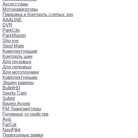
Аксессуары
Мотонавигаторы
Парковка и Контроль слепых зон
AAALINE
DVR
ParkCity
ParkMaster
Sho-me
Steel Mate
Комплектующие
Контроль шин
Для грузовых
Для легковых
Для мототехники
Комплектующие
Экшен камеры
BulletHD
Sports Cam
Subini
Видео Аудио
FM-Трансмиттеры
Головные устройства
Avis
FarCar
NaviPilot
Переходные рамки