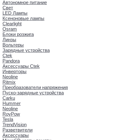
Автономное питание
Свет
LED Лампы
Ксеноновые лампы
Clearlight
Osram
Блоки розжига
Линзы
Вольтеры
Зарядные устройства
Ctek
Pandora
Аксессуары Ctek
Инверторы
Neoline
Ritmix
Преобразователи напряжения
Пуско-зарядные устройства
Carku
Hummer
Neoline
RoyPow
Tesla
TrendVision
Разветвители
Аксессуары