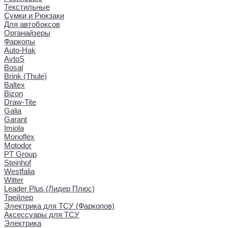
Текстильные
Сумки и Рюкзаки
Для автобоксов
Органайзеры
Фаркопы
Auto-Hak
AvtoS
Bosal
Brink (Thule)
Baltex
Bizon
Draw-Tite
Galia
Garant
Imiola
Monoflex
Motodor
PT Group
Steinhof
Westfalia
Witter
Leader Plus (Лидер Плюс)
Трейлер
Электрика для ТСУ (Фаркопов)
Аксессуары для ТСУ
Электрика