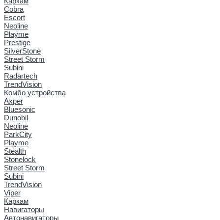
Каркам
Cobra
Escort
Neoline
Playme
Prestige
SilverStone
Street Storm
Subini
Radartech
TrendVision
Комбо устройства
Axper
Bluesonic
Dunobil
Neoline
ParkCity
Playme
Stealth
Stonelock
Street Storm
Subini
TrendVision
Viper
Каркам
Навигаторы
Автонавигаторы