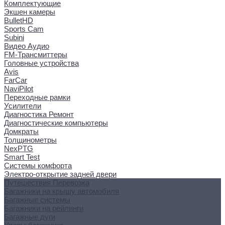
Комплектующие
Экшен камеры
BulletHD
Sports Cam
Subini
Видео Аудио
FM-Трансмиттеры
Головные устройства
Avis
FarCar
NaviPilot
Переходные рамки
Усилители
Диагностика Ремонт
Диагностические компьютеры
Домкраты
Толщинометры
NexPTG
Smart Test
Системы комфорта
Электро-открытие задней двери
Путешествия Перевозка
Багажники на крышу автомобиля
Багажные системы
Багажники на рейлинги
Багажные дуги