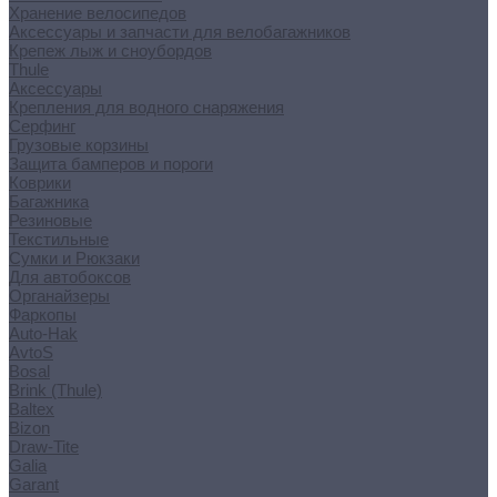
Хранение велосипедов
Аксессуары и запчасти для велобагажников
Крепеж лыж и сноубордов
Thule
Аксессуары
Крепления для водного снаряжения
Серфинг
Грузовые корзины
Защита бамперов и пороги
Коврики
Багажника
Резиновые
Текстильные
Сумки и Рюкзаки
Для автобоксов
Органайзеры
Фаркопы
Auto-Hak
AvtoS
Bosal
Brink (Thule)
Baltex
Bizon
Draw-Tite
Galia
Garant