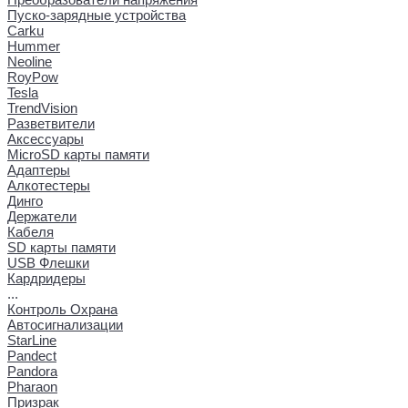
Пуско-зарядные устройства
Carku
Hummer
Neoline
RoyPow
Tesla
TrendVision
Разветвители
Аксессуары
MicroSD карты памяти
Адаптеры
Алкотестеры
Динго
Держатели
Кабеля
SD карты памяти
USB Флешки
Кардридеры
...
Контроль Охрана
Автосигнализации
StarLine
Pandect
Pandora
Pharaon
Призрак