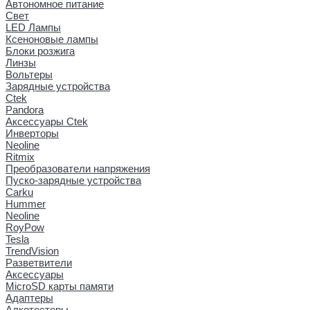
Автономное питание
Свет
LED Лампы
Ксеноновые лампы
Блоки розжига
Линзы
Вольтеры
Зарядные устройства
Ctek
Pandora
Аксессуары Ctek
Инверторы
Neoline
Ritmix
Преобразователи напряжения
Пуско-зарядные устройства
Carku
Hummer
Neoline
RoyPow
Tesla
TrendVision
Разветвители
Аксессуары
MicroSD карты памяти
Адаптеры
Алкотестеры