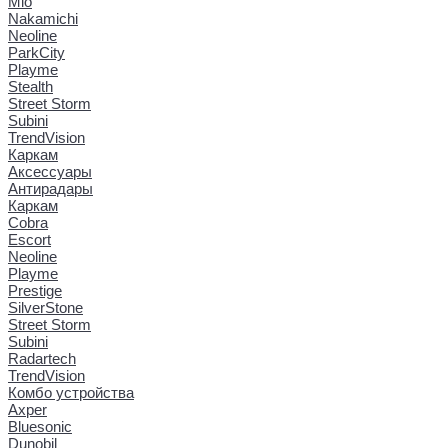
Mio
Nakamichi
Neoline
ParkCity
Playme
Stealth
Street Storm
Subini
TrendVision
Каркам
Аксессуары
Антирадары
Каркам
Cobra
Escort
Neoline
Playme
Prestige
SilverStone
Street Storm
Subini
Radartech
TrendVision
Комбо устройства
Axper
Bluesonic
Dunobil