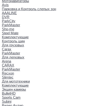
Мотонавигаторы
Avis
Парковка и Контроль слепых зон
AAALINE
DVR
ParkCity
ParkMaster
Sho-me
Steel Mate
Комплектующие
Контроль шин
Для грузовых
Carax
ParkMaster
Для легковых
Arena
CARAX
ParkMaster
Recxon
Slimtec
Для мототехники
Комплектующие
Экшен камеры
BulletHD
Sports Cam
Subini
Видео Аудио