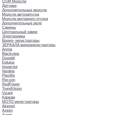
GSM Модули
Датчики
Дополнительные модули
Модули автозапуска
Модули моторного отсека
Дополнительные реле
Сирены
Центральный замок
Электроника
Видео- регистраторы
ЗЕРКАЛА-видеорегистраторы
Arena
Blackview
Dunobil
Eplutus
Inspector
Neoline
PlayMe
Recxon
RedPower
TrendVision
Vizant
Каркам
МОТО-регистраторы
Akenori
Axiom
Axper