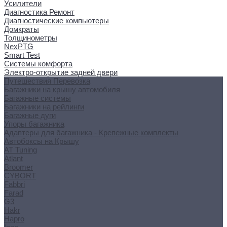
Усилители
Диагностика Ремонт
Диагностические компьютеры
Домкраты
Толщинометры
NexPTG
Smart Test
Системы комфорта
Электро-открытие задней двери
Путешествия Перевозка
Багажники на крышу автомобиля
Багажные системы
Багажники на рейлинги
Багажные дуги
Упоры багажника
Адаптеры для багажника - Крепежные комплекты
Автобоксы на Крышу
AT Tuning
Atlant
Broomer
CYBORT
Fabbri
Farad
G3
Hakr
Hapro