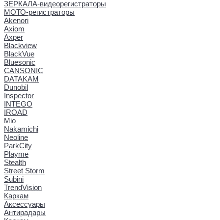
ЗЕРКАЛА-видеорегистраторы
МОТО-регистраторы
Akenori
Axiom
Axper
Blackview
BlackVue
Bluesonic
CANSONIC
DATAKAM
Dunobil
Inspector
INTEGO
IROAD
Mio
Nakamichi
Neoline
ParkCity
Playme
Stealth
Street Storm
Subini
TrendVision
Каркам
Аксессуары
Антирадары