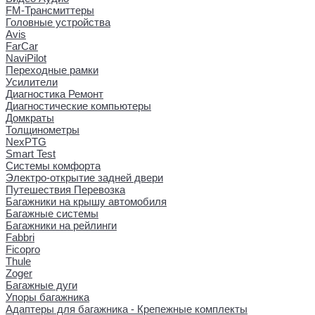
FM-Трансмиттеры
Головные устройства
Avis
FarCar
NaviPilot
Переходные рамки
Усилители
Диагностика Ремонт
Диагностические компьютеры
Домкраты
Толщинометры
NexPTG
Smart Test
Системы комфорта
Электро-открытие задней двери
Путешествия Перевозка
Багажники на крышу автомобиля
Багажные системы
Багажники на рейлинги
Fabbri
Ficopro
Thule
Zoger
Багажные дуги
Упоры багажника
Адаптеры для багажника - Крепежные комплекты