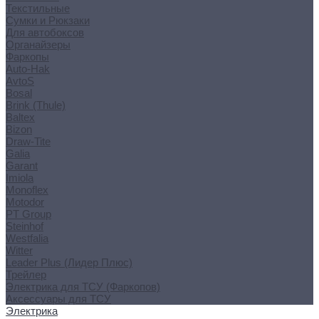
Текстильные
Сумки и Рюкзаки
Для автобоксов
Органайзеры
Фаркопы
Auto-Hak
AvtoS
Bosal
Brink (Thule)
Baltex
Bizon
Draw-Tite
Galia
Garant
Imiola
Monoflex
Motodor
PT Group
Steinhof
Westfalia
Witter
Leader Plus (Лидер Плюс)
Трейлер
Электрика для ТСУ (Фаркопов)
Аксессуары для ТСУ
Электрика