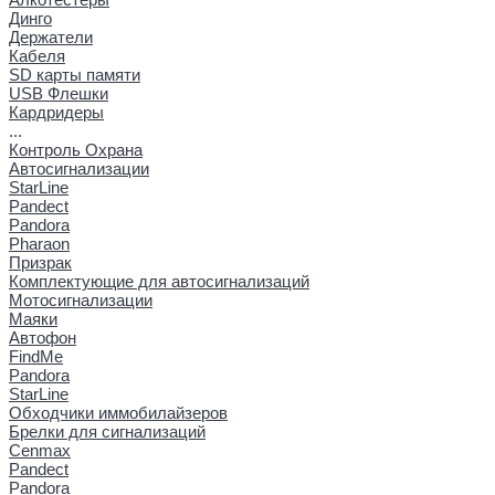
Динго
Держатели
Кабеля
SD карты памяти
USB Флешки
Кардридеры
...
Контроль Охрана
Автосигнализации
StarLine
Pandect
Pandora
Pharaon
Призрак
Комплектующие для автосигнализаций
Мотосигнализации
Маяки
Автофон
FindMe
Pandora
StarLine
Обходчики иммобилайзеров
Брелки для сигнализаций
Cenmax
Pandect
Pandora