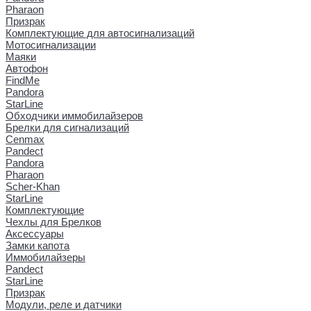
Pharaon
Призрак
Комплектующие для автосигнализаций
Мотосигнализации
Маяки
Автофон
FindMe
Pandora
StarLine
Обходчики иммобилайзеров
Брелки для сигнализаций
Cenmax
Pandect
Pandora
Pharaon
Scher-Khan
StarLine
Комплектующие
Чехлы для Брелков
Аксессуары
Замки капота
Иммобилайзеры
Pandect
StarLine
Призрак
Модули, реле и датчики