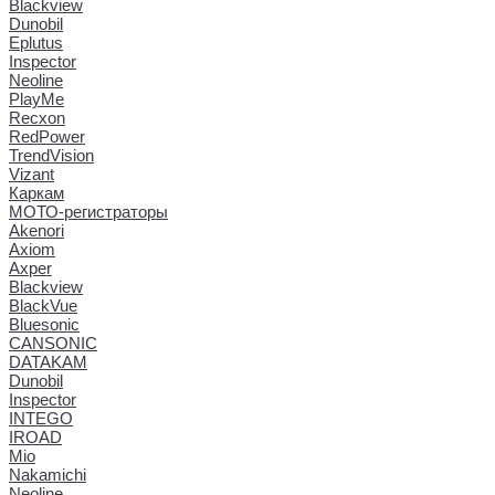
Blackview
Dunobil
Eplutus
Inspector
Neoline
PlayMe
Recxon
RedPower
TrendVision
Vizant
Каркам
МОТО-регистраторы
Akenori
Axiom
Axper
Blackview
BlackVue
Bluesonic
CANSONIC
DATAKAM
Dunobil
Inspector
INTEGO
IROAD
Mio
Nakamichi
Neoline