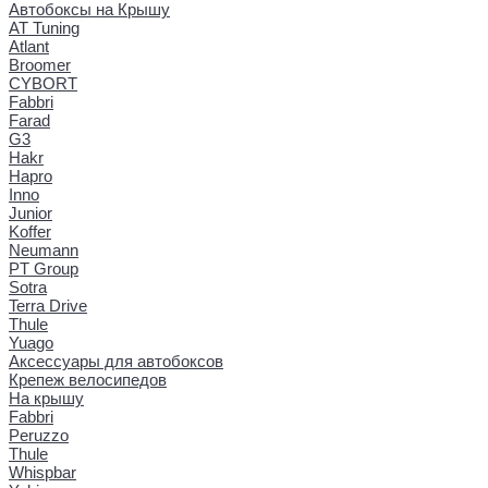
Автобоксы на Крышу
AT Tuning
Atlant
Broomer
CYBORT
Fabbri
Farad
G3
Hakr
Hapro
Inno
Junior
Koffer
Neumann
PT Group
Sotra
Terra Drive
Thule
Yuago
Аксессуары для автобоксов
Крепеж велосипедов
На крышу
Fabbri
Peruzzo
Thule
Whispbar