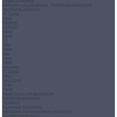
Упоры багажника
Адаптеры для багажника - Крепежные комплекты
Автобоксы на Крышу
AT Tuning
Atlant
Broomer
CYBORT
Fabbri
Farad
G3
Hakr
Hapro
Inno
Junior
Koffer
Neumann
PT Group
Sotra
Terra Drive
Thule
Yuago
Аксессуары для автобоксов
Крепеж велосипедов
На крышу
На крышку багажника
Крепление для велосипеда на фаркоп
На запасное колесо