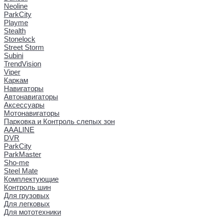
Neoline
ParkCity
Playme
Stealth
Stonelock
Street Storm
Subini
TrendVision
Viper
Каркам
Навигаторы
Автонавигаторы
Аксессуары
Мотонавигаторы
Парковка и Контроль слепых зон
AAALINE
DVR
ParkCity
ParkMaster
Sho-me
Steel Mate
Комплектующие
Контроль шин
Для грузовых
Для легковых
Для мототехники