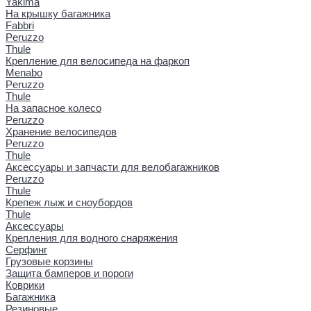
Yakima
На крышку багажника
Fabbri
Peruzzo
Thule
Крепление для велосипеда на фаркоп
Menabo
Peruzzo
Thule
На запасное колесо
Peruzzo
Хранение велосипедов
Peruzzo
Thule
Аксессуары и запчасти для велобагажников
Peruzzo
Thule
Крепеж лыж и сноубордов
Thule
Аксессуары
Крепления для водного снаряжения
Серфинг
Грузовые корзины
Защита бамперов и пороги
Коврики
Багажника
Резиновые