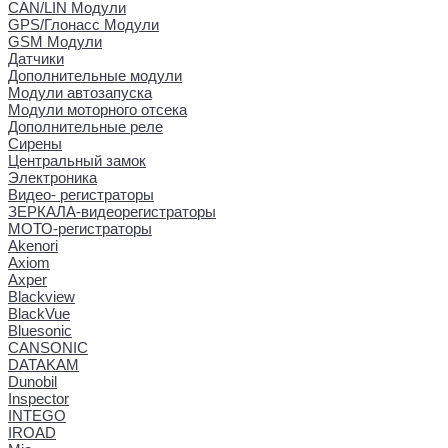
CAN/LIN Модули
GPS/Глонасс Модули
GSM Модули
Датчики
Дополнительные модули
Модули автозапуска
Модули моторного отсека
Дополнительные реле
Сирены
Центральный замок
Электроника
Видео- регистраторы
ЗЕРКАЛА-видеорегистраторы
МОТО-регистраторы
Akenori
Axiom
Axper
Blackview
BlackVue
Bluesonic
CANSONIC
DATAKAM
Dunobil
Inspector
INTEGO
IROAD