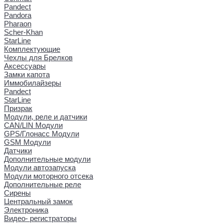
Pandect
Pandora
Pharaon
Scher-Khan
StarLine
Комплектующие
Чехлы для Брелков
Аксессуары
Замки капота
Иммобилайзеры
Pandect
StarLine
Призрак
Модули, реле и датчики
CAN/LIN Модули
GPS/Глонасс Модули
GSM Модули
Датчики
Дополнительные модули
Модули автозапуска
Модули моторного отсека
Дополнительные реле
Сирены
Центральный замок
Электроника
Видео- регистраторы