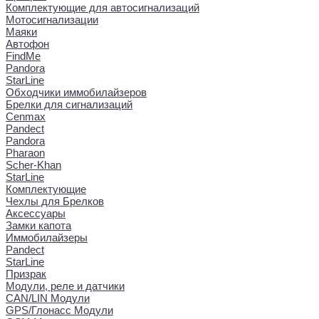
Комплектующие для автосигнализаций
Мотосигнализации
Маяки
Автофон
FindMe
Pandora
StarLine
Обходчики иммобилайзеров
Брелки для сигнализаций
Cenmax
Pandect
Pandora
Pharaon
Scher-Khan
StarLine
Комплектующие
Чехлы для Брелков
Аксессуары
Замки капота
Иммобилайзеры
Pandect
StarLine
Призрак
Модули, реле и датчики
CAN/LIN Модули
GPS/Глонасс Модули