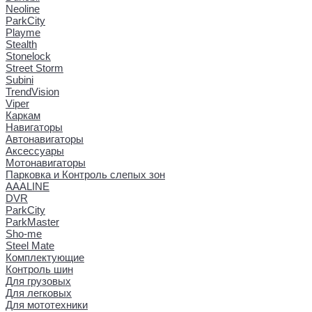
Neoline
ParkCity
Playme
Stealth
Stonelock
Street Storm
Subini
TrendVision
Viper
Каркам
Навигаторы
Автонавигаторы
Аксессуары
Мотонавигаторы
Парковка и Контроль слепых зон
AAALINE
DVR
ParkCity
ParkMaster
Sho-me
Steel Mate
Комплектующие
Контроль шин
Для грузовых
Для легковых
Для мототехники