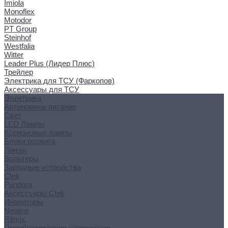
Imiola
Monoflex
Motodor
PT Group
Steinhof
Westfalia
Witter
Leader Plus (Лидер Плюс)
Трейлер
Электрика для ТСУ (Фаркопов)
Аксессуары для ТСУ
Электрика
Автономное питание
Свет
LED Лампы
Ксеноновые лампы
Блоки розжига
Линзы
Вольтеры
Зарядные устройства
Ctek
Pandora
Аксессуары Ctek
Инверторы
Neoline
Ritmix
Преобразователи напряжения