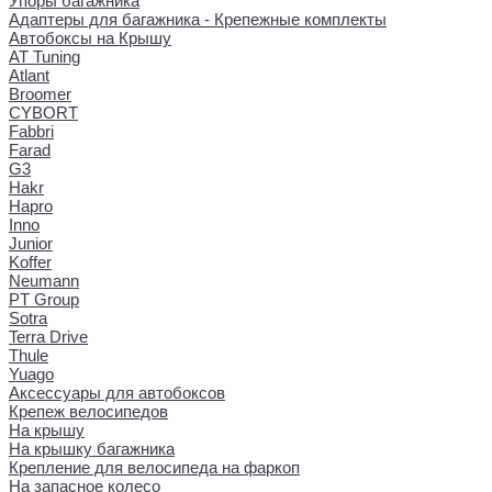
Упоры багажника
Адаптеры для багажника - Крепежные комплекты
Автобоксы на Крышу
AT Tuning
Atlant
Broomer
CYBORT
Fabbri
Farad
G3
Hakr
Hapro
Inno
Junior
Koffer
Neumann
PT Group
Sotra
Terra Drive
Thule
Yuago
Аксессуары для автобоксов
Крепеж велосипедов
На крышу
На крышку багажника
Крепление для велосипеда на фаркоп
На запасное колесо