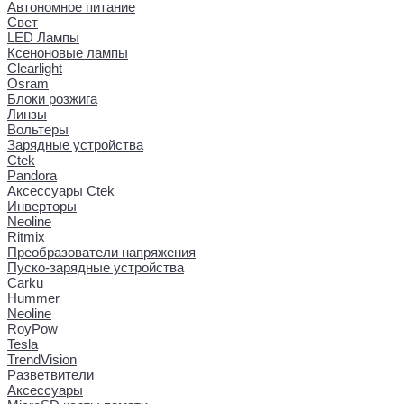
Автономное питание
Свет
LED Лампы
Ксеноновые лампы
Clearlight
Osram
Блоки розжига
Линзы
Вольтеры
Зарядные устройства
Ctek
Pandora
Аксессуары Ctek
Инверторы
Neoline
Ritmix
Преобразователи напряжения
Пуско-зарядные устройства
Carku
Hummer
Neoline
RoyPow
Tesla
TrendVision
Разветвители
Аксессуары