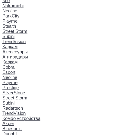
Mio
Nakamichi
Neoline
ParkCity
Playme
Stealth
Street Storm
Subini
TrendVision
Каркам
Аксессуары
Антирадары
Каркам
Cobra
Escort
Neoline
Playme
Prestige
SilverStone
Street Storm
Subini
Radartech
TrendVision
Комбо устройства
Axper
Bluesonic
Dunobil