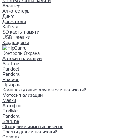
MicroSD карты памяти
Адаптеры
Алкотестеры
Динго
Держатели
Кабеля
SD карты памяти
USB Флешки
Кардридеры
Контроль Охрана
Автосигнализации
StarLine
Pandect
Pandora
Pharaon
Призрак
Комплектующие для автосигнализаций
Мотосигнализации
Маяки
Автофон
FindMe
Pandora
StarLine
Обходчики иммобилайзеров
Брелки для сигнализаций
Cenmax