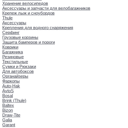
Хранение велосипедов
Аксессуары и запчасти для велобагажников
Крепеж лыж и сноубордов
Thule
Аксессуары
Крепления для водного снаряжения
Серфинг
Грузовые корзины
Защита бамперов и пороги
Коврики
Багажника
Резиновые
Текстильные
Сумки и Рюкзаки
Для автобоксов
Органайзеры
Фаркопы
Auto-Hak
AvtoS
Bosal
Brink (Thule)
Baltex
Bizon
Draw-Tite
Galia
Garant