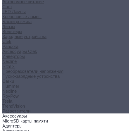
Автономное питание
Свет
LED Лампы
Ксеноновые лампы
Блоки розжига
Линзы
Вольтеры
Зарядные устройства
Ctek
Pandora
Аксессуары Ctek
Инверторы
Neoline
Ritmix
Преобразователи напряжения
Пуско-зарядные устройства
Carku
Hummer
Neoline
RoyPow
Tesla
TrendVision
Разветвители
Аксессуары
MicroSD карты памяти
Адаптеры
Алкотестеры