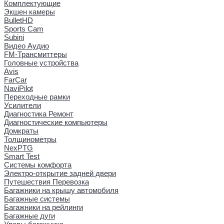
Комплектующие
Экшен камеры
BulletHD
Sports Cam
Subini
Видео Аудио
FM-Трансмиттеры
Головные устройства
Avis
FarCar
NaviPilot
Переходные рамки
Усилители
Диагностика Ремонт
Диагностические компьютеры
Домкраты
Толщинометры
NexPTG
Smart Test
Системы комфорта
Электро-открытие задней двери
Путешествия Перевозка
Багажники на крышу автомобиля
Багажные системы
Багажники на рейлинги
Багажные дуги