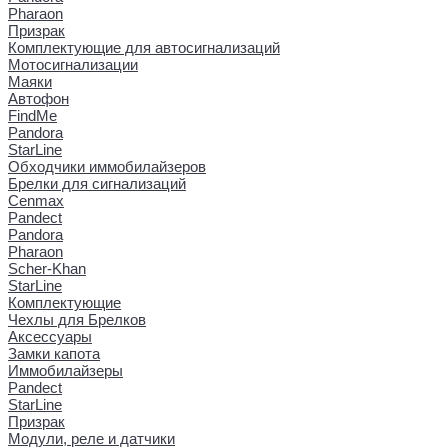
Pharaon
Призрак
Комплектующие для автосигнализаций
Мотосигнализации
Маяки
Автофон
FindMe
Pandora
StarLine
Обходчики иммобилайзеров
Брелки для сигнализаций
Cenmax
Pandect
Pandora
Pharaon
Scher-Khan
StarLine
Комплектующие
Чехлы для Брелков
Аксессуары
Замки капота
Иммобилайзеры
Pandect
StarLine
Призрак
Модули, реле и датчики