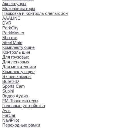
Аксессуары
Мотонавигаторы
Парковка и Контроль слепых зон
AAALINE
DVR
ParkCity
ParkMaster
Sho-me
Steel Mate
Комплектующие
Контроль шин
Для грузовых
Для легковых
Для мототехники
Комплектующие
Экшен камеры
BulletHD
Sports Cam
Subini
Видео Аудио
FM-Трансмиттеры
Головные устройства
Avis
FarCar
NaviPilot
Переходные рамки