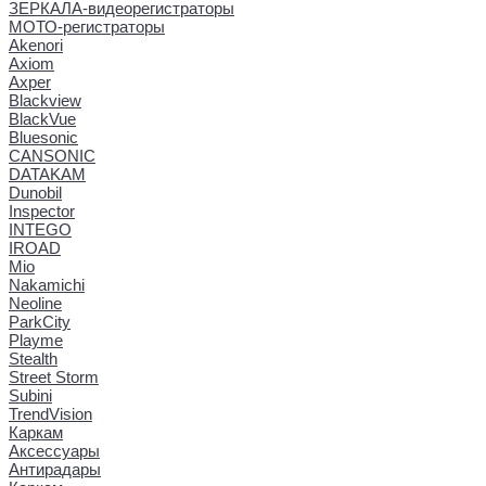
ЗЕРКАЛА-видеорегистраторы
МОТО-регистраторы
Akenori
Axiom
Axper
Blackview
BlackVue
Bluesonic
CANSONIC
DATAKAM
Dunobil
Inspector
INTEGO
IROAD
Mio
Nakamichi
Neoline
ParkCity
Playme
Stealth
Street Storm
Subini
TrendVision
Каркам
Аксессуары
Антирадары