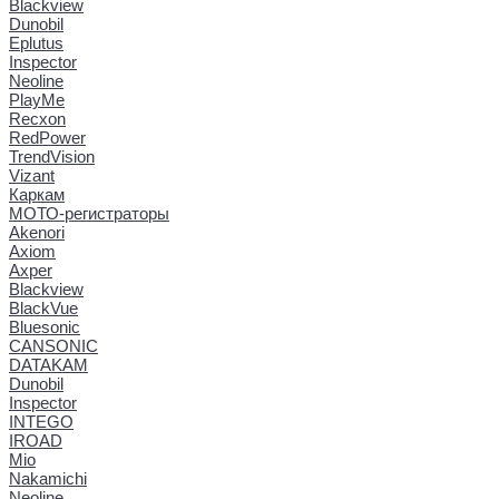
Blackview
Dunobil
Eplutus
Inspector
Neoline
PlayMe
Recxon
RedPower
TrendVision
Vizant
Каркам
МОТО-регистраторы
Akenori
Axiom
Axper
Blackview
BlackVue
Bluesonic
CANSONIC
DATAKAM
Dunobil
Inspector
INTEGO
IROAD
Mio
Nakamichi
Neoline