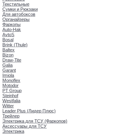
Текстильные
Сумки и Рюкзаки
Для автобоксов
Органайзеры
Фаркопы
Auto-Hak
AvtoS
Bosal
Brink (Thule)
Baltex
Bizon
Draw-Tite
Galia
Garant
Imiola
Monoflex
Motodor
PT Group
Steinhof
Westfalia
Witter
Leader Plus (Лидер Плюс)
Трейлер
Электрика для ТСУ (Фаркопов)
Аксессуары для ТСУ
Электрика