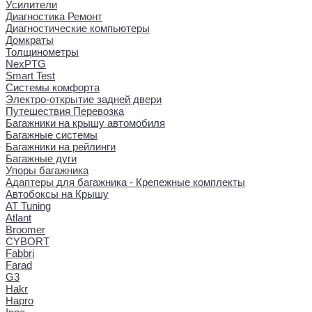
Усилители
Диагностика Ремонт
Диагностические компьютеры
Домкраты
Толщинометры
NexPTG
Smart Test
Системы комфорта
Электро-открытие задней двери
Путешествия Перевозка
Багажники на крышу автомобиля
Багажные системы
Багажники на рейлинги
Багажные дуги
Упоры багажника
Адаптеры для багажника - Крепежные комплекты
Автобоксы на Крышу
AT Tuning
Atlant
Broomer
CYBORT
Fabbri
Farad
G3
Hakr
Hapro