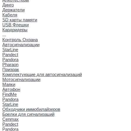
Динго
Держатели
Кабеля
SD карты памяти
USB Флешки
Кардридеры
...
Контроль Охрана
Автосигнализации
StarLine
Pandect
Pandora
Pharaon
Призрак
Комплектующие для автосигнализаций
Мотосигнализации
Маяки
Автофон
FindMe
Pandora
StarLine
Обходчики иммобилайзеров
Брелки для сигнализаций
Cenmax
Pandect
Pandora