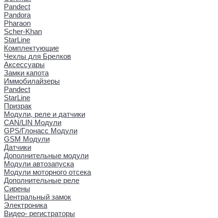
Pandect
Pandora
Pharaon
Scher-Khan
StarLine
Комплектующие
Чехлы для Брелков
Аксессуары
Замки капота
Иммобилайзеры
Pandect
StarLine
Призрак
Модули, реле и датчики
CAN/LIN Модули
GPS/Глонасс Модули
GSM Модули
Датчики
Дополнительные модули
Модули автозапуска
Модули моторного отсека
Дополнительные реле
Сирены
Центральный замок
Электроника
Видео- регистраторы