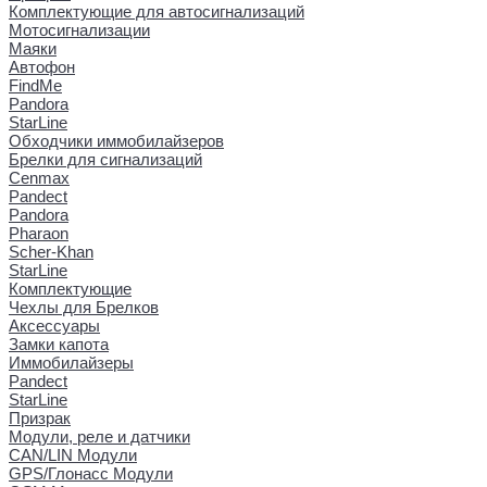
Комплектующие для автосигнализаций
Мотосигнализации
Маяки
Автофон
FindMe
Pandora
StarLine
Обходчики иммобилайзеров
Брелки для сигнализаций
Cenmax
Pandect
Pandora
Pharaon
Scher-Khan
StarLine
Комплектующие
Чехлы для Брелков
Аксессуары
Замки капота
Иммобилайзеры
Pandect
StarLine
Призрак
Модули, реле и датчики
CAN/LIN Модули
GPS/Глонасс Модули