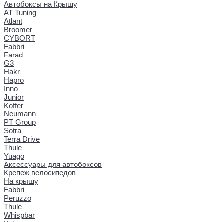
Автобоксы на Крышу
AT Tuning
Atlant
Broomer
CYBORT
Fabbri
Farad
G3
Hakr
Hapro
Inno
Junior
Koffer
Neumann
PT Group
Sotra
Terra Drive
Thule
Yuago
Аксессуары для автобоксов
Крепеж велосипедов
На крышу
Fabbri
Peruzzo
Thule
Whispbar