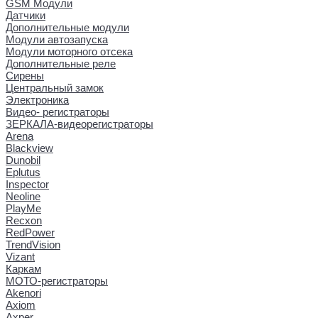
GSM Модули
Датчики
Дополнительные модули
Модули автозапуска
Модули моторного отсека
Дополнительные реле
Сирены
Центральный замок
Электроника
Видео- регистраторы
ЗЕРКАЛА-видеорегистраторы
Arena
Blackview
Dunobil
Eplutus
Inspector
Neoline
PlayMe
Recxon
RedPower
TrendVision
Vizant
Каркам
МОТО-регистраторы
Akenori
Axiom
Axper