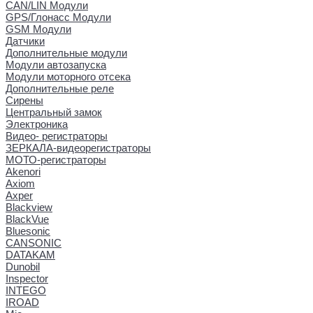
CAN/LIN Модули
GPS/Глонасс Модули
GSM Модули
Датчики
Дополнительные модули
Модули автозапуска
Модули моторного отсека
Дополнительные реле
Сирены
Центральный замок
Электроника
Видео- регистраторы
ЗЕРКАЛА-видеорегистраторы
МОТО-регистраторы
Akenori
Axiom
Axper
Blackview
BlackVue
Bluesonic
CANSONIC
DATAKAM
Dunobil
Inspector
INTEGO
IROAD