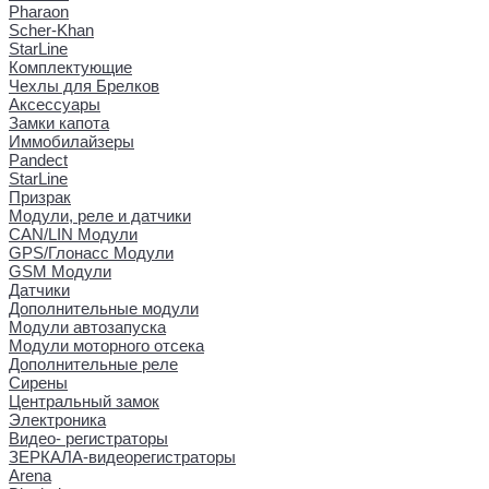
Pharaon
Scher-Khan
StarLine
Комплектующие
Чехлы для Брелков
Аксессуары
Замки капота
Иммобилайзеры
Pandect
StarLine
Призрак
Модули, реле и датчики
CAN/LIN Модули
GPS/Глонасс Модули
GSM Модули
Датчики
Дополнительные модули
Модули автозапуска
Модули моторного отсека
Дополнительные реле
Сирены
Центральный замок
Электроника
Видео- регистраторы
ЗЕРКАЛА-видеорегистраторы
Arena