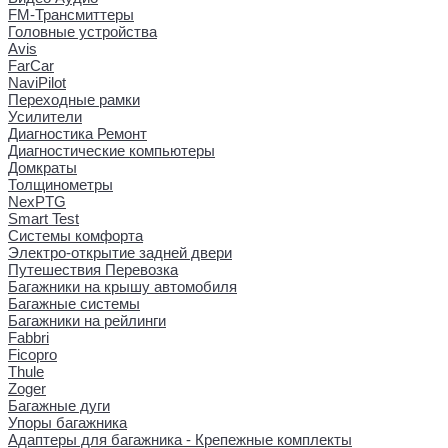
FM-Трансмиттеры
Головные устройства
Avis
FarCar
NaviPilot
Переходные рамки
Усилители
Диагностика Ремонт
Диагностические компьютеры
Домкраты
Толщинометры
NexPTG
Smart Test
Системы комфорта
Электро-открытие задней двери
Путешествия Перевозка
Багажники на крышу автомобиля
Багажные системы
Багажники на рейлинги
Fabbri
Ficopro
Thule
Zoger
Багажные дуги
Упоры багажника
Адаптеры для багажника - Крепежные комплекты