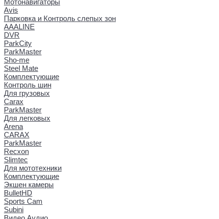
Мотонавигаторы
Avis
Парковка и Контроль слепых зон
AAALINE
DVR
ParkCity
ParkMaster
Sho-me
Steel Mate
Комплектующие
Контроль шин
Для грузовых
Carax
ParkMaster
Для легковых
Arena
CARAX
ParkMaster
Recxon
Slimtec
Для мототехники
Комплектующие
Экшен камеры
BulletHD
Sports Cam
Subini
Видео Аудио