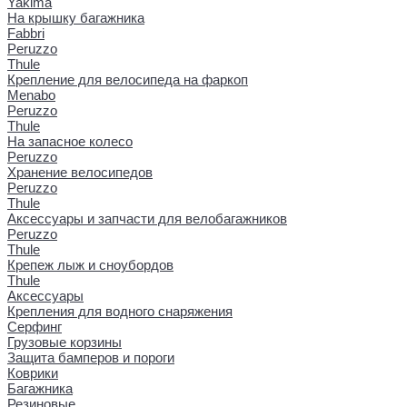
Yakima
На крышку багажника
Fabbri
Peruzzo
Thule
Крепление для велосипеда на фаркоп
Menabo
Peruzzo
Thule
На запасное колесо
Peruzzo
Хранение велосипедов
Peruzzo
Thule
Аксессуары и запчасти для велобагажников
Peruzzo
Thule
Крепеж лыж и сноубордов
Thule
Аксессуары
Крепления для водного снаряжения
Серфинг
Грузовые корзины
Защита бамперов и пороги
Коврики
Багажника
Резиновые