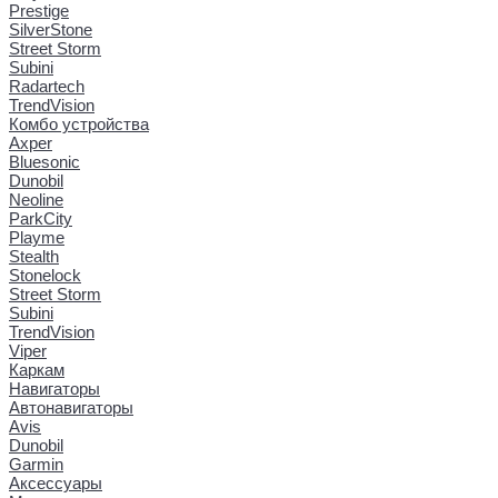
Prestige
SilverStone
Street Storm
Subini
Radartech
TrendVision
Комбо устройства
Axper
Bluesonic
Dunobil
Neoline
ParkCity
Playme
Stealth
Stonelock
Street Storm
Subini
TrendVision
Viper
Каркам
Навигаторы
Автонавигаторы
Avis
Dunobil
Garmin
Аксессуары