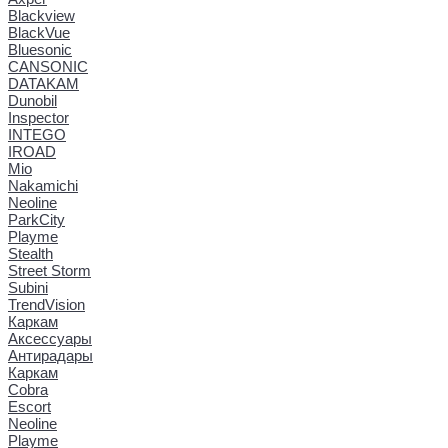
Blackview
BlackVue
Bluesonic
CANSONIC
DATAKAM
Dunobil
Inspector
INTEGO
IROAD
Mio
Nakamichi
Neoline
ParkCity
Playme
Stealth
Street Storm
Subini
TrendVision
Каркам
Аксессуары
Антирадары
Каркам
Cobra
Escort
Neoline
Playme