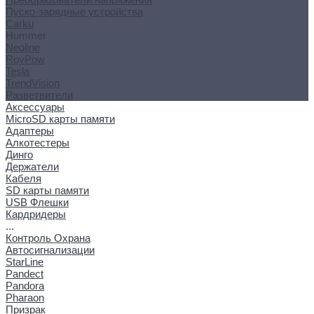
Пуско-зарядные устройства
Carku
Hummer
Neoline
RoyPow
Tesla
TrendVision
Разветвители
Аксессуары
MicroSD карты памяти
Адаптеры
Алкотестеры
Динго
Держатели
Кабеля
SD карты памяти
USB Флешки
Кардридеры
...
Контроль Охрана
Автосигнализации
StarLine
Pandect
Pandora
Pharaon
Призрак