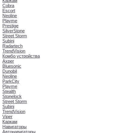
Каркам
Cobra
Escort
Neoline
Playme
Prestige
SilverStone
Street Storm
Subini
Radartech
TrendVision
Комбо устройства
Axper
Bluesonic
Dunobil
Neoline
ParkCity
Playme
Stealth
Stonelock
Street Storm
Subini
TrendVision
Viper
Каркам
Навигаторы
Автонавигаторы