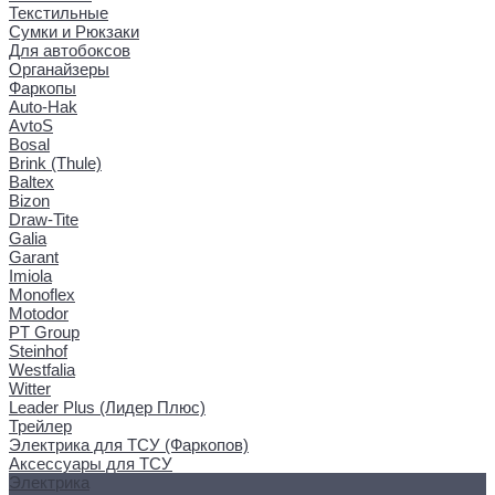
Текстильные
Сумки и Рюкзаки
Для автобоксов
Органайзеры
Фаркопы
Auto-Hak
AvtoS
Bosal
Brink (Thule)
Baltex
Bizon
Draw-Tite
Galia
Garant
Imiola
Monoflex
Motodor
PT Group
Steinhof
Westfalia
Witter
Leader Plus (Лидер Плюс)
Трейлер
Электрика для ТСУ (Фаркопов)
Аксессуары для ТСУ
Электрика