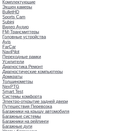
Комплектующие
Экшен камеры
BulletHD
Sports Cam
Subini
Видео Аудио
FM-Трансмиттеры
Головные устройства
Avis
FarCar
NaviPilot
Переходные рамки
Усилители
Диагностика Ремонт
Диагностические компьютеры
Домкраты
Толщинометры
NexPTG
Smart Test
Системы комфорта
Электро-открытие задней двери
Путешествия Перевозка
Багажники на крышу автомобиля
Багажные системы
Багажники на рейлинги
Багажные дуги