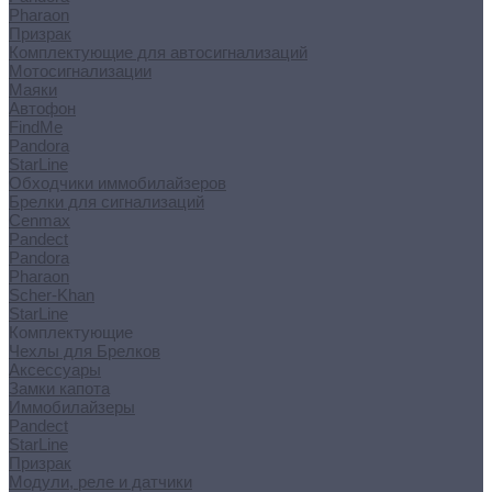
Pharaon
Призрак
Комплектующие для автосигнализаций
Мотосигнализации
Маяки
Автофон
FindMe
Pandora
StarLine
Обходчики иммобилайзеров
Брелки для сигнализаций
Cenmax
Pandect
Pandora
Pharaon
Scher-Khan
StarLine
Комплектующие
Чехлы для Брелков
Аксессуары
Замки капота
Иммобилайзеры
Pandect
StarLine
Призрак
Модули, реле и датчики