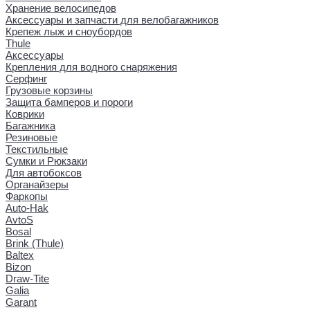
Хранение велосипедов
Аксессуары и запчасти для велобагажников
Крепеж лыж и сноубордов
Thule
Аксессуары
Крепления для водного снаряжения
Серфинг
Грузовые корзины
Защита бамперов и пороги
Коврики
Багажника
Резиновые
Текстильные
Сумки и Рюкзаки
Для автобоксов
Органайзеры
Фаркопы
Auto-Hak
AvtoS
Bosal
Brink (Thule)
Baltex
Bizon
Draw-Tite
Galia
Garant