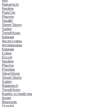
Mio
Nakamichi
Neoline
ParkCity
Playme
Stealth
Street Storm
Subini
TrendVision
Каркам
Аксессуары
Антирадары
Каркам
Cobra
Escort
Neoline
Playme
Prestige
SilverStone
Street Storm
Subini
Radartech
TrendVision
Комбо устройства
Axper
Bluesonic
Dunobil