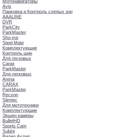
Мотонавигаторы
Avis
Парковка и Контроль слепых зон
AAALINE
DVR
ParkCity
ParkMaster
Sho-me
Steel Mate
Комплектующие
Контроль шин
Для грузовых
Carax
ParkMaster
Для легковых
Arena
CARAX
ParkMaster
Recxon
Slimtec
Для мототехники
Комплектующие
Экшен камеры
BulletHD
Sports Cam
Subini
Видео Аудио