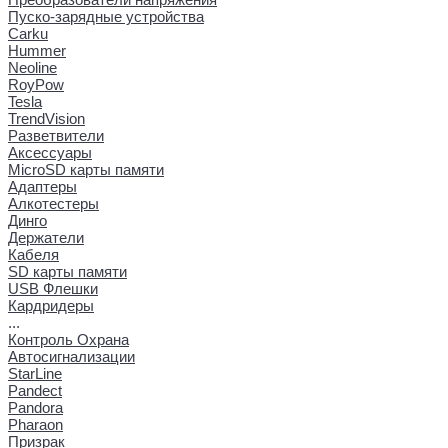
Пуско-зарядные устройства
Carku
Hummer
Neoline
RoyPow
Tesla
TrendVision
Разветвители
Аксессуары
MicroSD карты памяти
Адаптеры
Алкотестеры
Динго
Держатели
Кабеля
SD карты памяти
USB Флешки
Кардридеры
...
Контроль Охрана
Автосигнализации
StarLine
Pandect
Pandora
Pharaon
Призрак