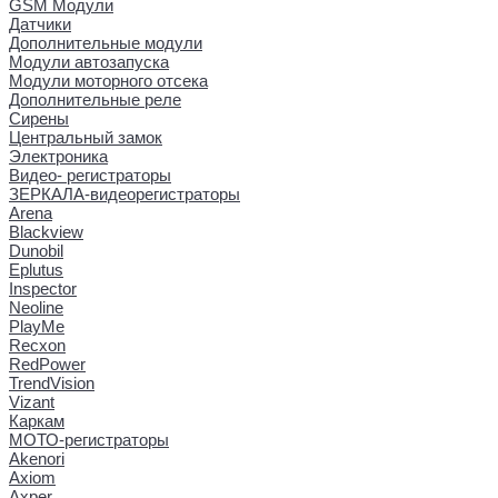
GSM Модули
Датчики
Дополнительные модули
Модули автозапуска
Модули моторного отсека
Дополнительные реле
Сирены
Центральный замок
Электроника
Видео- регистраторы
ЗЕРКАЛА-видеорегистраторы
Arena
Blackview
Dunobil
Eplutus
Inspector
Neoline
PlayMe
Recxon
RedPower
TrendVision
Vizant
Каркам
МОТО-регистраторы
Akenori
Axiom
Axper