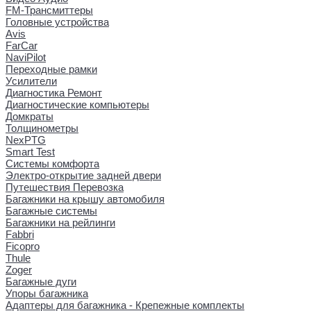
FM-Трансмиттеры
Головные устройства
Avis
FarCar
NaviPilot
Переходные рамки
Усилители
Диагностика Ремонт
Диагностические компьютеры
Домкраты
Толщинометры
NexPTG
Smart Test
Системы комфорта
Электро-открытие задней двери
Путешествия Перевозка
Багажники на крышу автомобиля
Багажные системы
Багажники на рейлинги
Fabbri
Ficopro
Thule
Zoger
Багажные дуги
Упоры багажника
Адаптеры для багажника - Крепежные комплекты