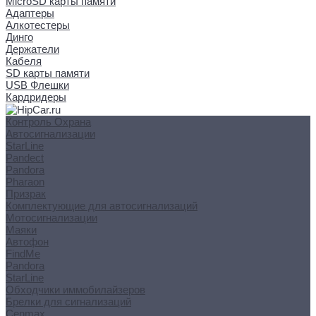
MicroSD карты памяти
Адаптеры
Алкотестеры
Динго
Держатели
Кабеля
SD карты памяти
USB Флешки
Кардридеры
Контроль Охрана
Автосигнализации
StarLine
Pandect
Pandora
Pharaon
Призрак
Комплектующие для автосигнализаций
Мотосигнализации
Маяки
Автофон
FindMe
Pandora
StarLine
Обходчики иммобилайзеров
Брелки для сигнализаций
Cenmax