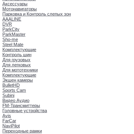
Аксессуары
Мотонавигаторы
Парковка и Контроль слепых зон
AAALINE
DVR
ParkCity
ParkMaster
Sho-me
Steel Mate
Комплектующие
Контроль шин
Для грузовых
Для легковых
Для мототехники
Комплектующие
Экшен камеры
BulletHD
Sports Cam
Subini
Видео Аудио
FM-Трансмиттеры
Головные устройства
Avis
FarCar
NaviPilot
Переходные рамки