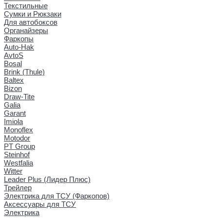
Текстильные
Сумки и Рюкзаки
Для автобоксов
Органайзеры
Фаркопы
Auto-Hak
AvtoS
Bosal
Brink (Thule)
Baltex
Bizon
Draw-Tite
Galia
Garant
Imiola
Monoflex
Motodor
PT Group
Steinhof
Westfalia
Witter
Leader Plus (Лидер Плюс)
Трейлер
Электрика для ТСУ (Фаркопов)
Аксессуары для ТСУ
Электрика