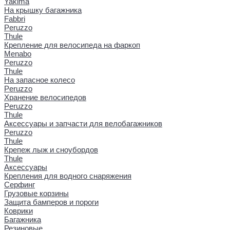
Yakima
На крышку багажника
Fabbri
Peruzzo
Thule
Крепление для велосипеда на фаркоп
Menabo
Peruzzo
Thule
На запасное колесо
Peruzzo
Хранение велосипедов
Peruzzo
Thule
Аксессуары и запчасти для велобагажников
Peruzzo
Thule
Крепеж лыж и сноубордов
Thule
Аксессуары
Крепления для водного снаряжения
Серфинг
Грузовые корзины
Защита бамперов и пороги
Коврики
Багажника
Резиновые