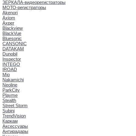
ЗЕРКАЛА-видеорегистраторы
МОТО-регистраторы
Akenori
Axiom
Axper
Blackview
BlackVue
Bluesonic
CANSONIC
DATAKAM
Dunobil
Inspector
INTEGO
IROAD
Mio
Nakamichi
Neoline
ParkCity
Playme
Stealth
Street Storm
Subini
TrendVision
Каркам
Аксессуары
Антирадары