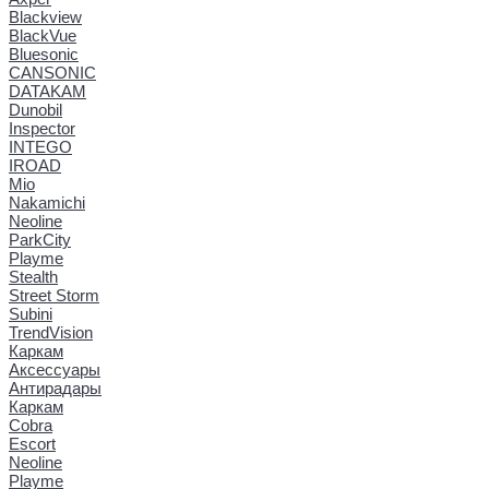
Blackview
BlackVue
Bluesonic
CANSONIC
DATAKAM
Dunobil
Inspector
INTEGO
IROAD
Mio
Nakamichi
Neoline
ParkCity
Playme
Stealth
Street Storm
Subini
TrendVision
Каркам
Аксессуары
Антирадары
Каркам
Cobra
Escort
Neoline
Playme