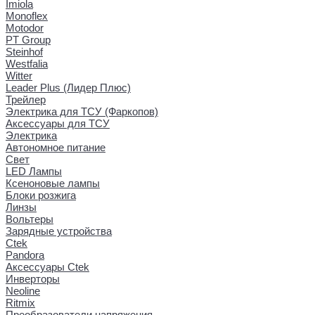
Imiola
Monoflex
Motodor
PT Group
Steinhof
Westfalia
Witter
Leader Plus (Лидер Плюс)
Трейлер
Электрика для ТСУ (Фаркопов)
Аксессуары для ТСУ
Электрика
Автономное питание
Свет
LED Лампы
Ксеноновые лампы
Блоки розжига
Линзы
Вольтеры
Зарядные устройства
Ctek
Pandora
Аксессуары Ctek
Инверторы
Neoline
Ritmix
Преобразователи напряжения