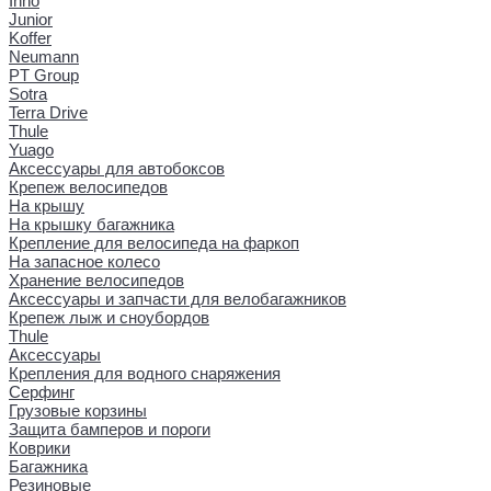
Inno
Junior
Koffer
Neumann
PT Group
Sotra
Terra Drive
Thule
Yuago
Аксессуары для автобоксов
Крепеж велосипедов
На крышу
На крышку багажника
Крепление для велосипеда на фаркоп
На запасное колесо
Хранение велосипедов
Аксессуары и запчасти для велобагажников
Крепеж лыж и сноубордов
Thule
Аксессуары
Крепления для водного снаряжения
Серфинг
Грузовые корзины
Защита бамперов и пороги
Коврики
Багажника
Резиновые