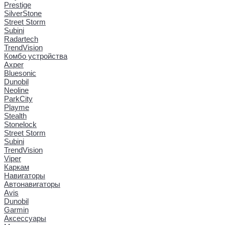
Prestige
SilverStone
Street Storm
Subini
Radartech
TrendVision
Комбо устройства
Axper
Bluesonic
Dunobil
Neoline
ParkCity
Playme
Stealth
Stonelock
Street Storm
Subini
TrendVision
Viper
Каркам
Навигаторы
Автонавигаторы
Avis
Dunobil
Garmin
Аксессуары