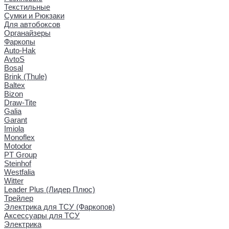
Текстильные
Сумки и Рюкзаки
Для автобоксов
Органайзеры
Фаркопы
Auto-Hak
AvtoS
Bosal
Brink (Thule)
Baltex
Bizon
Draw-Tite
Galia
Garant
Imiola
Monoflex
Motodor
PT Group
Steinhof
Westfalia
Witter
Leader Plus (Лидер Плюс)
Трейлер
Электрика для ТСУ (Фаркопов)
Аксессуары для ТСУ
Электрика