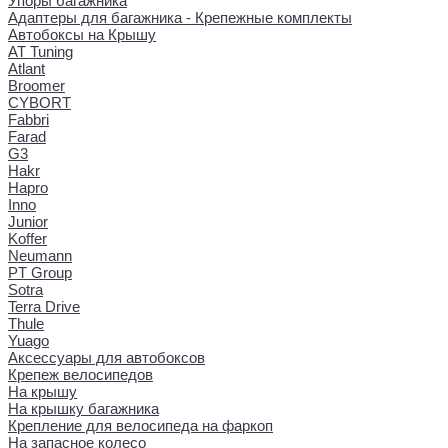
Упоры багажника
Адаптеры для багажника - Крепежные комплекты
Автобоксы на Крышу
AT Tuning
Atlant
Broomer
CYBORT
Fabbri
Farad
G3
Hakr
Hapro
Inno
Junior
Koffer
Neumann
PT Group
Sotra
Terra Drive
Thule
Yuago
Аксессуары для автобоксов
Крепеж велосипедов
На крышу
На крышку багажника
Крепление для велосипеда на фаркоп
На запасное колесо