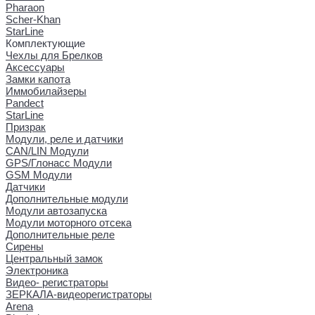
Pharaon
Scher-Khan
StarLine
Комплектующие
Чехлы для Брелков
Аксессуары
Замки капота
Иммобилайзеры
Pandect
StarLine
Призрак
Модули, реле и датчики
CAN/LIN Модули
GPS/Глонасс Модули
GSM Модули
Датчики
Дополнительные модули
Модули автозапуска
Модули моторного отсека
Дополнительные реле
Сирены
Центральный замок
Электроника
Видео- регистраторы
ЗЕРКАЛА-видеорегистраторы
Arena