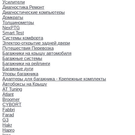
Усилители
Диагностика Ремонт
Диагностические компьютеры
Домкраты
Толщинометры
NexPTG
Smart Test
Системы комфорта
Электро-открытие задней двери
Путешествия Перевозка
Багажники на крышу автомобиля
Багажные системы
Багажники на рейлинги
Багажные дуги
Упоры багажника
Адаптеры для багажника - Крепежные комплекты
Автобоксы на Крышу
AT Tuning
Atlant
Broomer
CYBORT
Fabbri
Farad
G3
Hakr
Hapro