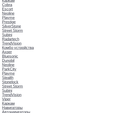
Каркам
Cobra
Escort
Neoline
Playme
Prestige
SilverStone
Street Storm
Subini
Radartech
TrendVision
Комбо устройства
Axper
Bluesonic
Dunobil
Neoline
ParkCity
Playme
Stealth
Stonelock
Street Storm
Subini
TrendVision
Viper
Каркам
Навигаторы
Автонавигаторы