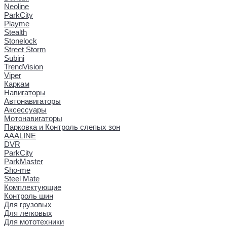
Neoline
ParkCity
Playme
Stealth
Stonelock
Street Storm
Subini
TrendVision
Viper
Каркам
Навигаторы
Автонавигаторы
Аксессуары
Мотонавигаторы
Парковка и Контроль слепых зон
AAALINE
DVR
ParkCity
ParkMaster
Sho-me
Steel Mate
Комплектующие
Контроль шин
Для грузовых
Для легковых
Для мототехники