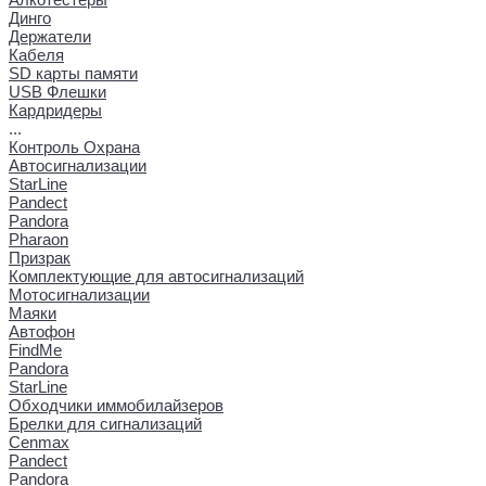
Динго
Держатели
Кабеля
SD карты памяти
USB Флешки
Кардридеры
...
Контроль Охрана
Автосигнализации
StarLine
Pandect
Pandora
Pharaon
Призрак
Комплектующие для автосигнализаций
Мотосигнализации
Маяки
Автофон
FindMe
Pandora
StarLine
Обходчики иммобилайзеров
Брелки для сигнализаций
Cenmax
Pandect
Pandora