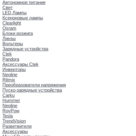
Автономное питание
Свет
LED Лампы
Ксеноновые лампы
Clearlight
Osram
Блоки розжига
Линзы
Вольтеры
Зарядные устройства
Ctek
Pandora
Аксессуары Ctek
Инверторы
Neoline
Ritmix
Преобразователи напряжения
Пуско-зарядные устройства
Carku
Hummer
Neoline
RoyPow
Tesla
TrendVision
Разветвители
Аксессуары