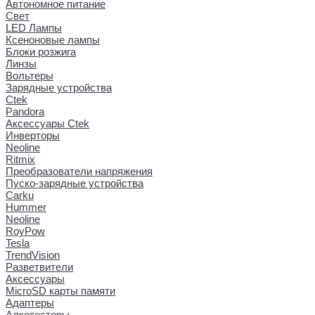
Автономное питание
Свет
LED Лампы
Ксеноновые лампы
Блоки розжига
Линзы
Вольтеры
Зарядные устройства
Ctek
Pandora
Аксессуары Ctek
Инверторы
Neoline
Ritmix
Преобразователи напряжения
Пуско-зарядные устройства
Carku
Hummer
Neoline
RoyPow
Tesla
TrendVision
Разветвители
Аксессуары
MicroSD карты памяти
Адаптеры
Алкотестеры