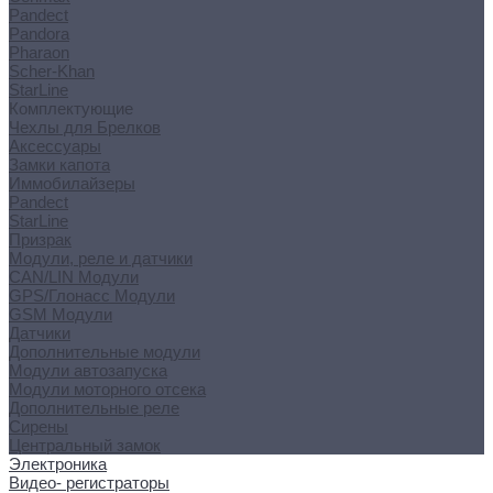
Pandect
Pandora
Pharaon
Scher-Khan
StarLine
Комплектующие
Чехлы для Брелков
Аксессуары
Замки капота
Иммобилайзеры
Pandect
StarLine
Призрак
Модули, реле и датчики
CAN/LIN Модули
GPS/Глонасс Модули
GSM Модули
Датчики
Дополнительные модули
Модули автозапуска
Модули моторного отсека
Дополнительные реле
Сирены
Центральный замок
Электроника
Видео- регистраторы