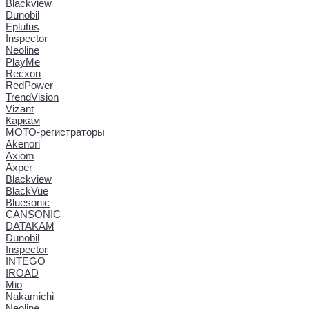
Blackview
Dunobil
Eplutus
Inspector
Neoline
PlayMe
Recxon
RedPower
TrendVision
Vizant
Каркам
МОТО-регистраторы
Akenori
Axiom
Axper
Blackview
BlackVue
Bluesonic
CANSONIC
DATAKAM
Dunobil
Inspector
INTEGO
IROAD
Mio
Nakamichi
Neoline