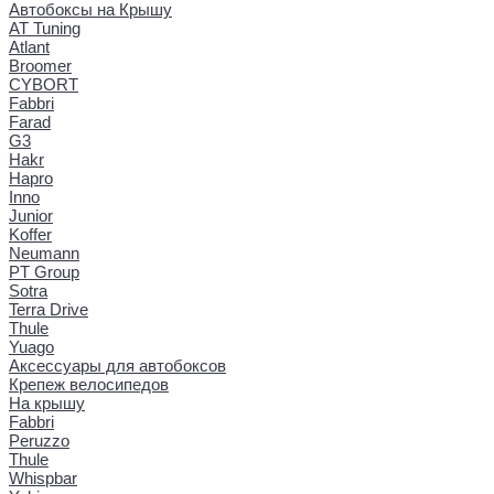
Автобоксы на Крышу
AT Tuning
Atlant
Broomer
CYBORT
Fabbri
Farad
G3
Hakr
Hapro
Inno
Junior
Koffer
Neumann
PT Group
Sotra
Terra Drive
Thule
Yuago
Аксессуары для автобоксов
Крепеж велосипедов
На крышу
Fabbri
Peruzzo
Thule
Whispbar