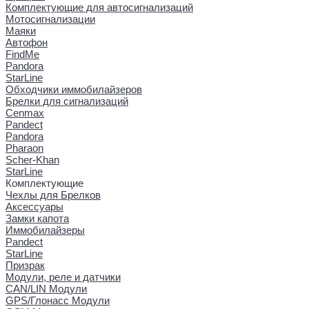
Комплектующие для автосигнализаций
Мотосигнализации
Маяки
Автофон
FindMe
Pandora
StarLine
Обходчики иммобилайзеров
Брелки для сигнализаций
Cenmax
Pandect
Pandora
Pharaon
Scher-Khan
StarLine
Комплектующие
Чехлы для Брелков
Аксессуары
Замки капота
Иммобилайзеры
Pandect
StarLine
Призрак
Модули, реле и датчики
CAN/LIN Модули
GPS/Глонасс Модули