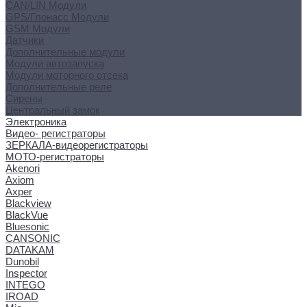
CAN/LIN Модули
GPS/Глонасс Модули
GSM Модули
Датчики
Дополнительные модули
Модули автозапуска
Модули моторного отсека
Дополнительные реле
Сирены
Центральный замок
Электроника
Видео- регистраторы
ЗЕРКАЛА-видеорегистраторы
МОТО-регистраторы
Akenori
Axiom
Axper
Blackview
BlackVue
Bluesonic
CANSONIC
DATAKAM
Dunobil
Inspector
INTEGO
IROAD