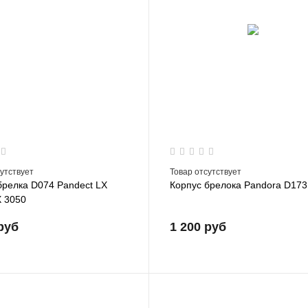
сутствует
Товар отсутствует
брелка D074 Pandect LX
Корпус брелока Pandora D173
X 3050
руб
1 200 руб