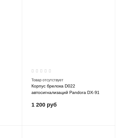
Товар отсутствует
Корпус брелока D022
автосигнализаций Pandora DX-91
LoRa и Pandora DX-90 LoRa
1 200 руб