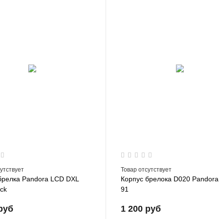
сутствует
Товар отсутствует
брелка Pandora LCD DXL
Корпус брелока D020 Pandora
ack
91
руб
1 200 руб