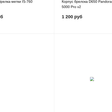
брелка-метки IS-760
Корпус брелока D650 Pandora
5000 Pro v2
уб
1 200 руб