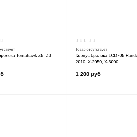
сутствует
Товар отсутствует
брелока Tomahawk Z5, Z3
Корпус брелока LCD705 Pande
2010, X-2050, X-3000
уб
1 200 руб