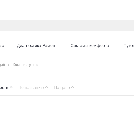
ио
Диагностика Ремонт
Системы комфорта
Путе
ций
/
Комплектующие
ости
По названию
По цене