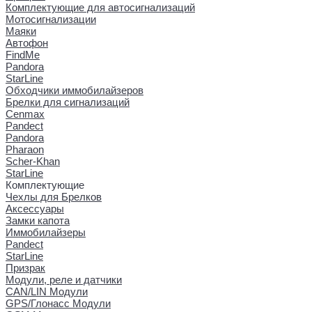
Комплектующие для автосигнализаций
Мотосигнализации
Маяки
Автофон
FindMe
Pandora
StarLine
Обходчики иммобилайзеров
Брелки для сигнализаций
Cenmax
Pandect
Pandora
Pharaon
Scher-Khan
StarLine
Комплектующие
Чехлы для Брелков
Аксессуары
Замки капота
Иммобилайзеры
Pandect
StarLine
Призрак
Модули, реле и датчики
CAN/LIN Модули
GPS/Глонасс Модули