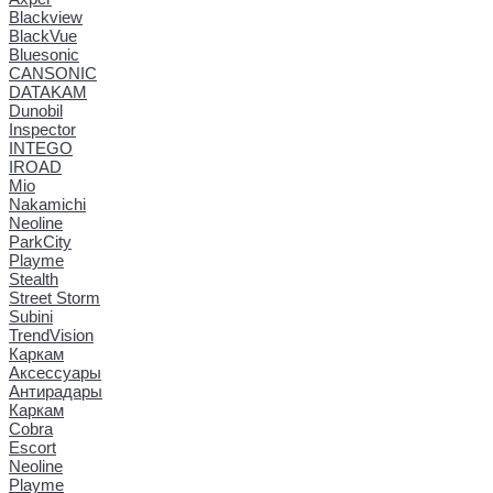
Blackview
BlackVue
Bluesonic
CANSONIC
DATAKAM
Dunobil
Inspector
INTEGO
IROAD
Mio
Nakamichi
Neoline
ParkCity
Playme
Stealth
Street Storm
Subini
TrendVision
Каркам
Аксессуары
Антирадары
Каркам
Cobra
Escort
Neoline
Playme