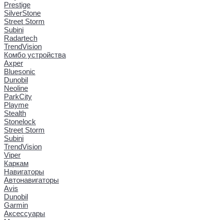
Prestige
SilverStone
Street Storm
Subini
Radartech
TrendVision
Комбо устройства
Axper
Bluesonic
Dunobil
Neoline
ParkCity
Playme
Stealth
Stonelock
Street Storm
Subini
TrendVision
Viper
Каркам
Навигаторы
Автонавигаторы
Avis
Dunobil
Garmin
Аксессуары