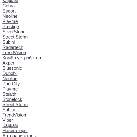
Каркам
Cobra
Escort
Neoline
Playme
Prestige
SilverStone
Street Storm
Subini
Radartech
TrendVision
Комбо устройства
Axper
Bluesonic
Dunobil
Neoline
ParkCity
Playme
Stealth
Stonelock
Street Storm
Subini
TrendVision
Viper
Каркам
Навигаторы
Автонавигаторы