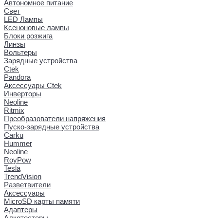
Автономное питание
Свет
LED Лампы
Ксеноновые лампы
Блоки розжига
Линзы
Вольтеры
Зарядные устройства
Ctek
Pandora
Аксессуары Ctek
Инверторы
Neoline
Ritmix
Преобразователи напряжения
Пуско-зарядные устройства
Carku
Hummer
Neoline
RoyPow
Tesla
TrendVision
Разветвители
Аксессуары
MicroSD карты памяти
Адаптеры
Алкотестеры