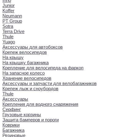
Inno
Junior
Koffer
Neumann
PT Group
Sotra
Terra Drive
Thule
Yuago
Аксессуары для автобоксов
Крепеж велосипедов
На крышу
На крышку багажника
Крепление для велосипеда на фаркоп
На запасное колесо
Хранение велосипедов
Аксессуары и запчасти для велобагажников
Крепеж лыж и сноубордов
Thule
Аксессуары
Крепления для водного снаряжения
Серфинг
Грузовые корзины
Защита бамперов и пороги
Коврики
Багажника
Резиновые