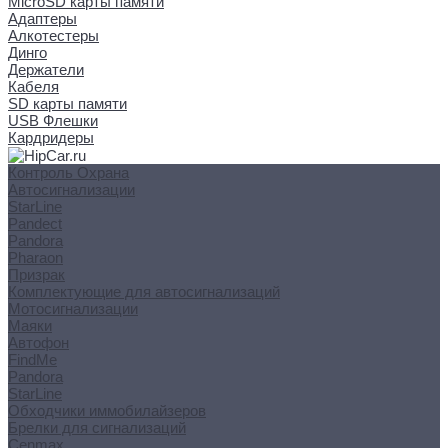
MicroSD карты памяти
Адаптеры
Алкотестеры
Динго
Держатели
Кабеля
SD карты памяти
USB Флешки
Кардридеры
Контроль Охрана
Автосигнализации
StarLine
Pandect
Pandora
Pharaon
Призрак
Комплектующие для автосигнализаций
Мотосигнализации
Маяки
Автофон
FindMe
Pandora
StarLine
Обходчики иммобилайзеров
Брелки для сигнализаций
Cenmax