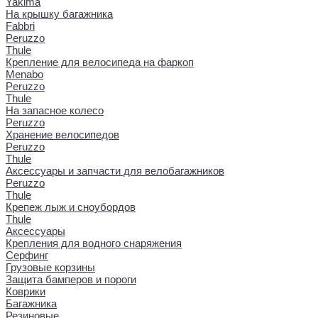
Yakima
На крышку багажника
Fabbri
Peruzzo
Thule
Крепление для велосипеда на фаркоп
Menabo
Peruzzo
Thule
На запасное колесо
Peruzzo
Хранение велосипедов
Peruzzo
Thule
Аксессуары и запчасти для велобагажников
Peruzzo
Thule
Крепеж лыж и сноубордов
Thule
Аксессуары
Крепления для водного снаряжения
Серфинг
Грузовые корзины
Защита бамперов и пороги
Коврики
Багажника
Резиновые