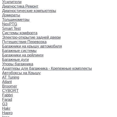
Усилители
Диагностика Ремонт
Диагностические компьютеры
Домкраты
Толщинометры
NexPTG
Smart Test
Системы комфорта
Электро-открытие задней двери
Путешествия Перевозка
Багажники на крышу автомобиля
Багажные системы
Багажники на рейлинги
Багажные дуги
Упоры багажника
Адаптеры для багажника - Крепежные комплекты
Автобоксы на Крышу
AT Tuning
Atlant
Broomer
CYBORT
Fabbri
Farad
G3
Hakr
Hapro