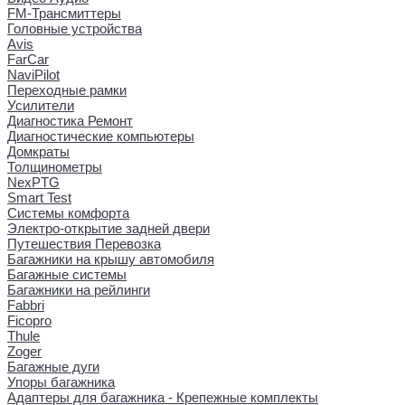
FM-Трансмиттеры
Головные устройства
Avis
FarCar
NaviPilot
Переходные рамки
Усилители
Диагностика Ремонт
Диагностические компьютеры
Домкраты
Толщинометры
NexPTG
Smart Test
Системы комфорта
Электро-открытие задней двери
Путешествия Перевозка
Багажники на крышу автомобиля
Багажные системы
Багажники на рейлинги
Fabbri
Ficopro
Thule
Zoger
Багажные дуги
Упоры багажника
Адаптеры для багажника - Крепежные комплекты