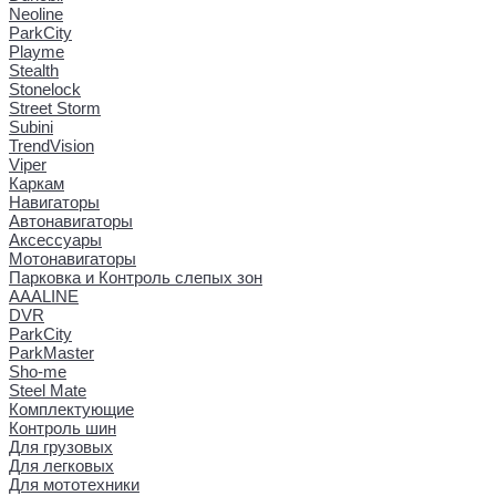
Neoline
ParkCity
Playme
Stealth
Stonelock
Street Storm
Subini
TrendVision
Viper
Каркам
Навигаторы
Автонавигаторы
Аксессуары
Мотонавигаторы
Парковка и Контроль слепых зон
AAALINE
DVR
ParkCity
ParkMaster
Sho-me
Steel Mate
Комплектующие
Контроль шин
Для грузовых
Для легковых
Для мототехники