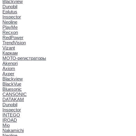
Blackview
Dunobil
Eplutus
Inspector
Neoline
PlayMe
Recxon
RedPower
TrendVision
Vizant
Каркам
МОТО-регистраторы
Akenori
Axiom
Axper
Blackview
BlackVue
Bluesonic
CANSONIC
DATAKAM
Dunobil
Inspector
INTEGO
IROAD
Mio
Nakamichi
Neoline