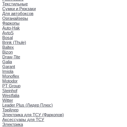
Текстильные
Сумки и Рюкзаки
Для автобоксов
Органайзеры
Фаркопы
Auto-Hak
AvtoS
Bosal
Brink (Thule)
Baltex
Bizon
Draw-Tite
Galia
Garant
Imiola
Monoflex
Motodor
PT Group
Steinhof
Westfalia
Witter
Leader Plus (Лидер Плюс)
Трейлер
Электрика для ТСУ (Фаркопов)
Аксессуары для ТСУ
Электрика