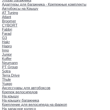
Упоры багажника
Адаптеры для багажника - Крепежные комплекты
Автобоксы на Крышу
AT Tuning
Atlant
Broomer
CYBORT
Fabbri
Farad
G3
Hakr
Hapro
Inno
Junior
Koffer
Neumann
PT Group
Sotra
Terra Drive
Thule
Yuago
Аксессуары для автобоксов
Крепеж велосипедов
На крышу
На крышку багажника
Крепление для велосипеда на фаркоп
На запасное колесо