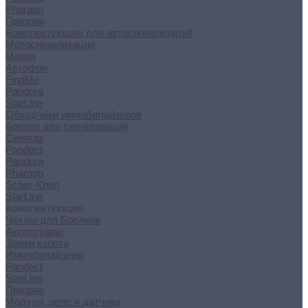
Pharaon
Призрак
Комплектующие для автосигнализаций
Мотосигнализации
Маяки
Автофон
FindMe
Pandora
StarLine
Обходчики иммобилайзеров
Брелки для сигнализаций
Cenmax
Pandect
Pandora
Pharaon
Scher-Khan
StarLine
Комплектующие
Чехлы для Брелков
Аксессуары
Замки капота
Иммобилайзеры
Pandect
StarLine
Призрак
Модули, реле и датчики