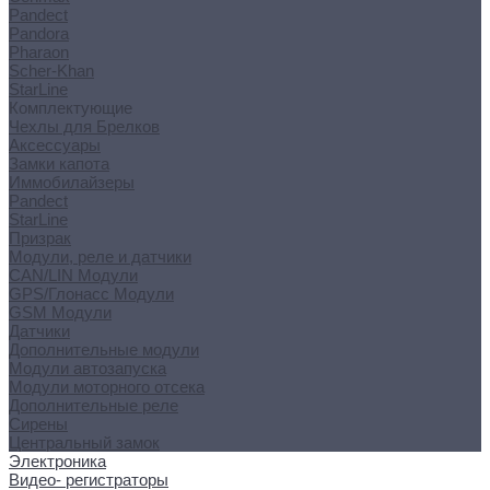
Pandect
Pandora
Pharaon
Scher-Khan
StarLine
Комплектующие
Чехлы для Брелков
Аксессуары
Замки капота
Иммобилайзеры
Pandect
StarLine
Призрак
Модули, реле и датчики
CAN/LIN Модули
GPS/Глонасс Модули
GSM Модули
Датчики
Дополнительные модули
Модули автозапуска
Модули моторного отсека
Дополнительные реле
Сирены
Центральный замок
Электроника
Видео- регистраторы