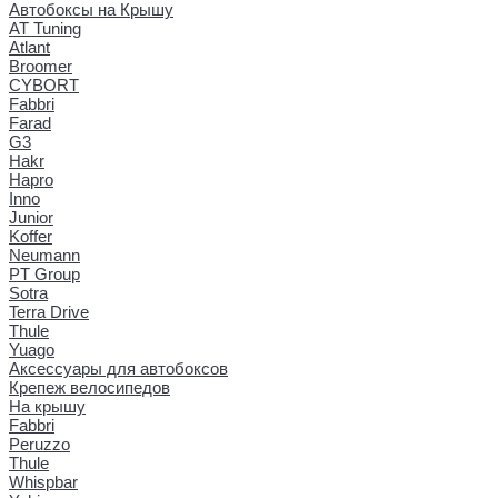
Автобоксы на Крышу
AT Tuning
Atlant
Broomer
CYBORT
Fabbri
Farad
G3
Hakr
Hapro
Inno
Junior
Koffer
Neumann
PT Group
Sotra
Terra Drive
Thule
Yuago
Аксессуары для автобоксов
Крепеж велосипедов
На крышу
Fabbri
Peruzzo
Thule
Whispbar