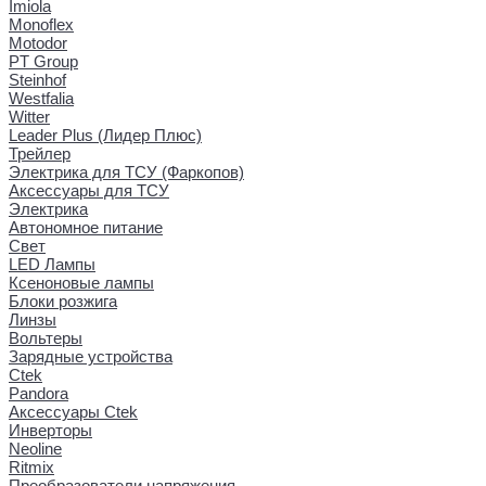
Imiola
Monoflex
Motodor
PT Group
Steinhof
Westfalia
Witter
Leader Plus (Лидер Плюс)
Трейлер
Электрика для ТСУ (Фаркопов)
Аксессуары для ТСУ
Электрика
Автономное питание
Свет
LED Лампы
Ксеноновые лампы
Блоки розжига
Линзы
Вольтеры
Зарядные устройства
Ctek
Pandora
Аксессуары Ctek
Инверторы
Neoline
Ritmix
Преобразователи напряжения