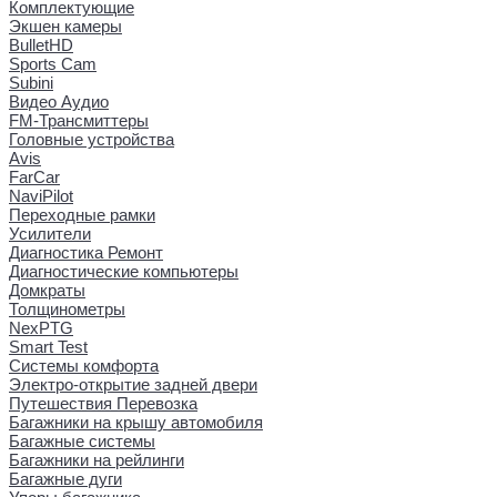
Комплектующие
Экшен камеры
BulletHD
Sports Cam
Subini
Видео Аудио
FM-Трансмиттеры
Головные устройства
Avis
FarCar
NaviPilot
Переходные рамки
Усилители
Диагностика Ремонт
Диагностические компьютеры
Домкраты
Толщинометры
NexPTG
Smart Test
Системы комфорта
Электро-открытие задней двери
Путешествия Перевозка
Багажники на крышу автомобиля
Багажные системы
Багажники на рейлинги
Багажные дуги