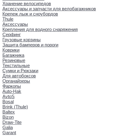
Хранение велосипедов
Аксессуары и запчасти для велобагажников
Крепеж лыж и сноубордов
Thule
Аксессуары
Крепления для водного снаряжения
Серфинг
Грузовые корзины
Защита бамперов и пороги
Коврики
Багажника
Резиновые
Текстильные
Сумки и Рюкзаки
Для автобоксов
Органайзеры
Фаркопы
Auto-Hak
AvtoS
Bosal
Brink (Thule)
Baltex
Bizon
Draw-Tite
Galia
Garant