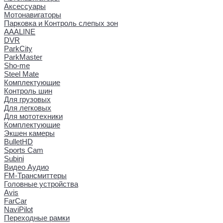
Аксессуары
Мотонавигаторы
Парковка и Контроль слепых зон
AAALINE
DVR
ParkCity
ParkMaster
Sho-me
Steel Mate
Комплектующие
Контроль шин
Для грузовых
Для легковых
Для мототехники
Комплектующие
Экшен камеры
BulletHD
Sports Cam
Subini
Видео Аудио
FM-Трансмиттеры
Головные устройства
Avis
FarCar
NaviPilot
Переходные рамки