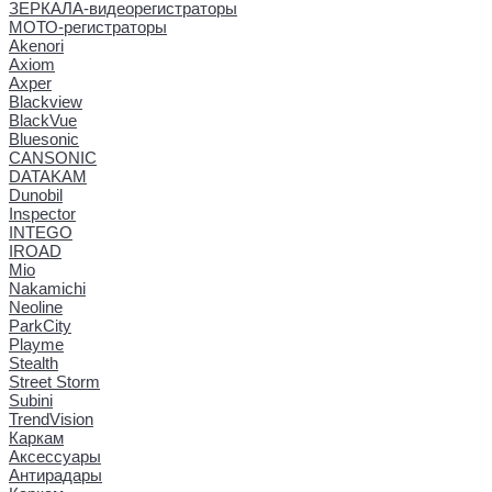
ЗЕРКАЛА-видеорегистраторы
МОТО-регистраторы
Akenori
Axiom
Axper
Blackview
BlackVue
Bluesonic
CANSONIC
DATAKAM
Dunobil
Inspector
INTEGO
IROAD
Mio
Nakamichi
Neoline
ParkCity
Playme
Stealth
Street Storm
Subini
TrendVision
Каркам
Аксессуары
Антирадары