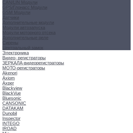
CAN/LIN Модули
GPS/Глонасс Модули
GSM Модули
Датчики
Дополнительные модули
Модули автозапуска
Модули моторного отсека
Дополнительные реле
Сирены
Центральный замок
Электроника
Видео- регистраторы
ЗЕРКАЛА-видеорегистраторы
МОТО-регистраторы
Akenori
Axiom
Axper
Blackview
BlackVue
Bluesonic
CANSONIC
DATAKAM
Dunobil
Inspector
INTEGO
IROAD