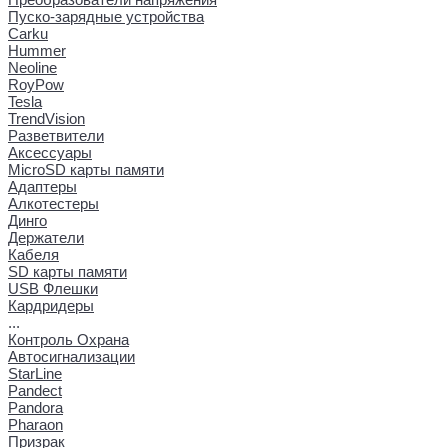
Пуско-зарядные устройства
Carku
Hummer
Neoline
RoyPow
Tesla
TrendVision
Разветвители
Аксессуары
MicroSD карты памяти
Адаптеры
Алкотестеры
Динго
Держатели
Кабеля
SD карты памяти
USB Флешки
Кардридеры
...
Контроль Охрана
Автосигнализации
StarLine
Pandect
Pandora
Pharaon
Призрак