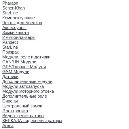
Pharaon
Scher-Khan
StarLine
Комплектующие
Чехлы для Брелков
Аксессуары
Замки капота
Иммобилайзеры
Pandect
StarLine
Призрак
Модули, реле и датчики
CAN/LIN Модули
GPS/Глонасс Модули
GSM Модули
Датчики
Дополнительные модули
Модули автозапуска
Модули моторного отсека
Дополнительные реле
Сирены
Центральный замок
Электроника
Видео- регистраторы
ЗЕРКАЛА-видеорегистраторы
Arena