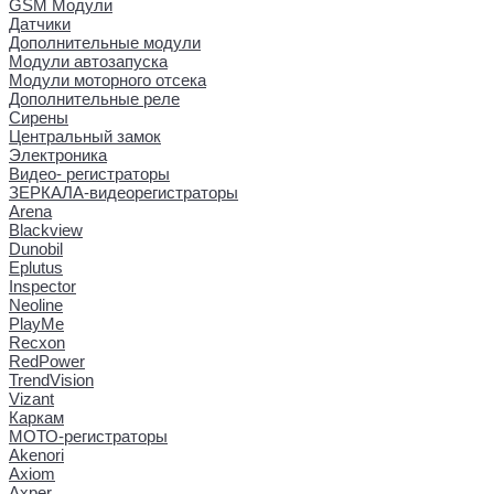
GSM Модули
Датчики
Дополнительные модули
Модули автозапуска
Модули моторного отсека
Дополнительные реле
Сирены
Центральный замок
Электроника
Видео- регистраторы
ЗЕРКАЛА-видеорегистраторы
Arena
Blackview
Dunobil
Eplutus
Inspector
Neoline
PlayMe
Recxon
RedPower
TrendVision
Vizant
Каркам
МОТО-регистраторы
Akenori
Axiom
Axper