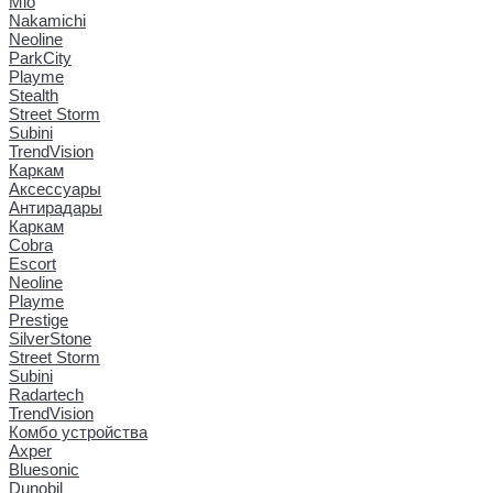
Mio
Nakamichi
Neoline
ParkCity
Playme
Stealth
Street Storm
Subini
TrendVision
Каркам
Аксессуары
Антирадары
Каркам
Cobra
Escort
Neoline
Playme
Prestige
SilverStone
Street Storm
Subini
Radartech
TrendVision
Комбо устройства
Axper
Bluesonic
Dunobil