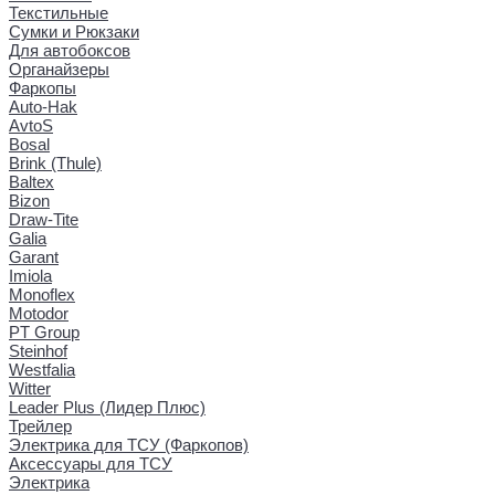
Текстильные
Сумки и Рюкзаки
Для автобоксов
Органайзеры
Фаркопы
Auto-Hak
AvtoS
Bosal
Brink (Thule)
Baltex
Bizon
Draw-Tite
Galia
Garant
Imiola
Monoflex
Motodor
PT Group
Steinhof
Westfalia
Witter
Leader Plus (Лидер Плюс)
Трейлер
Электрика для ТСУ (Фаркопов)
Аксессуары для ТСУ
Электрика