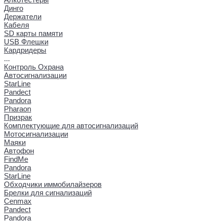
Динго
Держатели
Кабеля
SD карты памяти
USB Флешки
Кардридеры
...
Контроль Охрана
Автосигнализации
StarLine
Pandect
Pandora
Pharaon
Призрак
Комплектующие для автосигнализаций
Мотосигнализации
Маяки
Автофон
FindMe
Pandora
StarLine
Обходчики иммобилайзеров
Брелки для сигнализаций
Cenmax
Pandect
Pandora