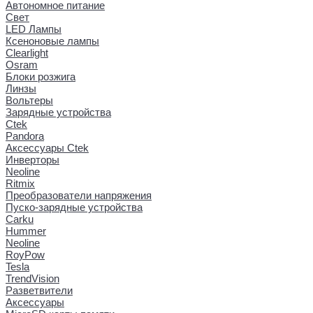
Автономное питание
Свет
LED Лампы
Ксеноновые лампы
Clearlight
Osram
Блоки розжига
Линзы
Вольтеры
Зарядные устройства
Ctek
Pandora
Аксессуары Ctek
Инверторы
Neoline
Ritmix
Преобразователи напряжения
Пуско-зарядные устройства
Carku
Hummer
Neoline
RoyPow
Tesla
TrendVision
Разветвители
Аксессуары