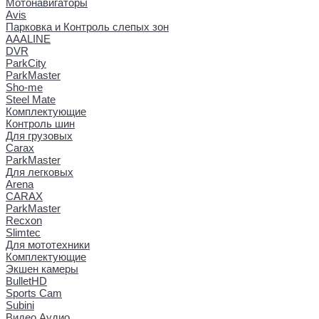
Мотонавигаторы
Avis
Парковка и Контроль слепых зон
AAALINE
DVR
ParkCity
ParkMaster
Sho-me
Steel Mate
Комплектующие
Контроль шин
Для грузовых
Carax
ParkMaster
Для легковых
Arena
CARAX
ParkMaster
Recxon
Slimtec
Для мототехники
Комплектующие
Экшен камеры
BulletHD
Sports Cam
Subini
Видео Аудио