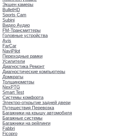
Экшен камеры
BulletHD
Sports Cam
Subini
Видео Аудио
FM-Трансмиттеры
Головные устройства
Avis
FarCar
NaviPilot
Переходные рамки
Усилители
Диагностика Ремонт
Диагностические компьютеры
Домкраты
Толщинометры
NexPTG
Smart Test
Системы комфорта
Электро-открытие задней двери
Путешествия Перевозка
Багажники на крышу автомобиля
Багажные системы
Багажники на рейлинги
Fabbri
Ficopro