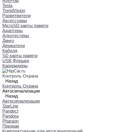
RoyPow
Tesla
TrendVision
Разветвители
Аксессуары
MicroSD карты памяти
Адаптеры
Алкотестеры
Динго
Держатели
Кабеля
SD карты памяти
USB Флешки
Кардридеры
Контроль Охрана
Назад
Контроль Охрана
Автосигнализации
Назад
Автосигнализации
StarLine
Pandect
Pandora
Pharaon
Призрак
Комплектующие для автосигнализаций