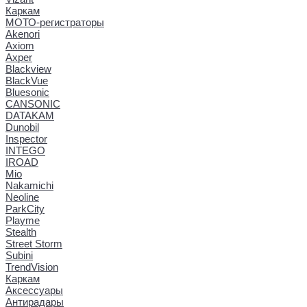
Каркам
МОТО-регистраторы
Akenori
Axiom
Axper
Blackview
BlackVue
Bluesonic
CANSONIC
DATAKAM
Dunobil
Inspector
INTEGO
IROAD
Mio
Nakamichi
Neoline
ParkCity
Playme
Stealth
Street Storm
Subini
TrendVision
Каркам
Аксессуары
Антирадары