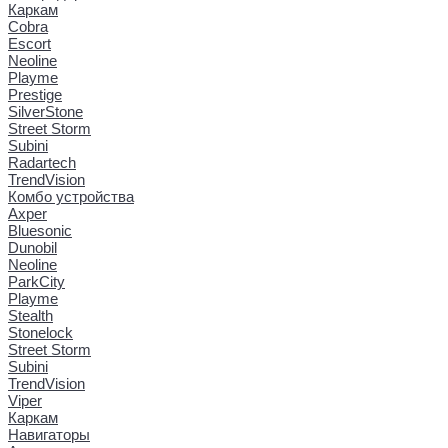
Каркам
Cobra
Escort
Neoline
Playme
Prestige
SilverStone
Street Storm
Subini
Radartech
TrendVision
Комбо устройства
Axper
Bluesonic
Dunobil
Neoline
ParkCity
Playme
Stealth
Stonelock
Street Storm
Subini
TrendVision
Viper
Каркам
Навигаторы