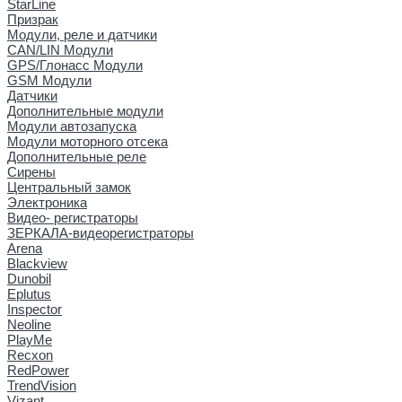
StarLine
Призрак
Модули, реле и датчики
CAN/LIN Модули
GPS/Глонасс Модули
GSM Модули
Датчики
Дополнительные модули
Модули автозапуска
Модули моторного отсека
Дополнительные реле
Сирены
Центральный замок
Электроника
Видео- регистраторы
ЗЕРКАЛА-видеорегистраторы
Arena
Blackview
Dunobil
Eplutus
Inspector
Neoline
PlayMe
Recxon
RedPower
TrendVision
Vizant