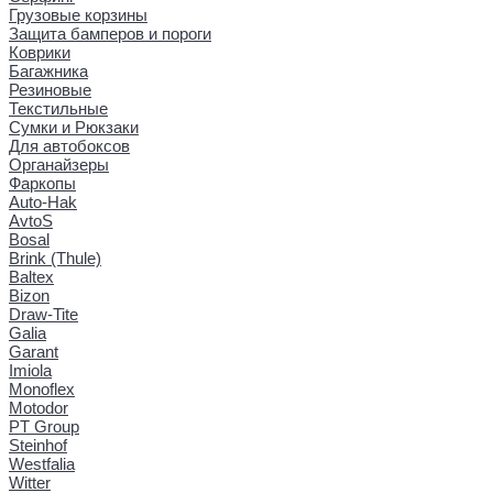
Грузовые корзины
Защита бамперов и пороги
Коврики
Багажника
Резиновые
Текстильные
Сумки и Рюкзаки
Для автобоксов
Органайзеры
Фаркопы
Auto-Hak
AvtoS
Bosal
Brink (Thule)
Baltex
Bizon
Draw-Tite
Galia
Garant
Imiola
Monoflex
Motodor
PT Group
Steinhof
Westfalia
Witter