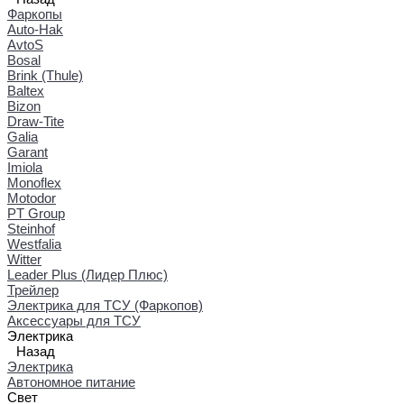
Фаркопы
Auto-Hak
AvtoS
Bosal
Brink (Thule)
Baltex
Bizon
Draw-Tite
Galia
Garant
Imiola
Monoflex
Motodor
PT Group
Steinhof
Westfalia
Witter
Leader Plus (Лидер Плюс)
Трейлер
Электрика для ТСУ (Фаркопов)
Аксессуары для ТСУ
Электрика
Назад
Электрика
Автономное питание
Свет