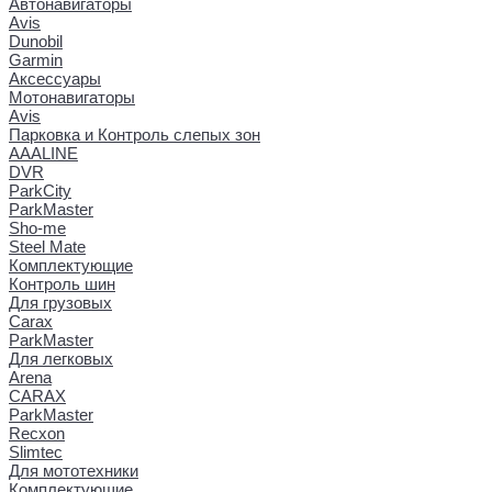
Автонавигаторы
Avis
Dunobil
Garmin
Аксессуары
Мотонавигаторы
Avis
Парковка и Контроль слепых зон
AAALINE
DVR
ParkCity
ParkMaster
Sho-me
Steel Mate
Комплектующие
Контроль шин
Для грузовых
Carax
ParkMaster
Для легковых
Arena
CARAX
ParkMaster
Recxon
Slimtec
Для мототехники
Комплектующие