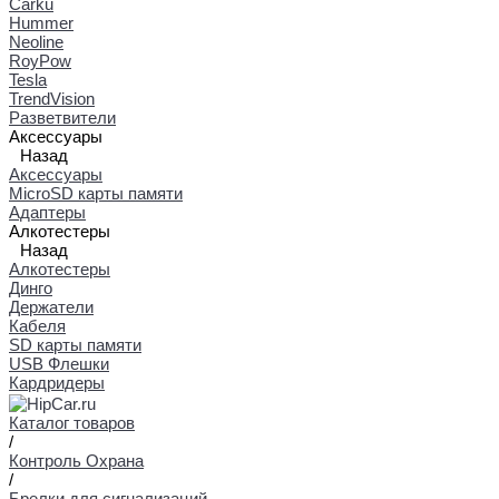
Carku
Hummer
Neoline
RoyPow
Tesla
TrendVision
Разветвители
Аксессуары
Назад
Аксессуары
MicroSD карты памяти
Адаптеры
Алкотестеры
Назад
Алкотестеры
Динго
Держатели
Кабеля
SD карты памяти
USB Флешки
Кардридеры
Каталог товаров
/
Контроль Охрана
/
Брелки для сигнализаций