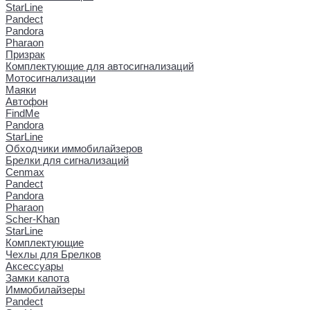
StarLine
Pandect
Pandora
Pharaon
Призрак
Комплектующие для автосигнализаций
Мотосигнализации
Маяки
Автофон
FindMe
Pandora
StarLine
Обходчики иммобилайзеров
Брелки для сигнализаций
Cenmax
Pandect
Pandora
Pharaon
Scher-Khan
StarLine
Комплектующие
Чехлы для Брелков
Аксессуары
Замки капота
Иммобилайзеры
Pandect