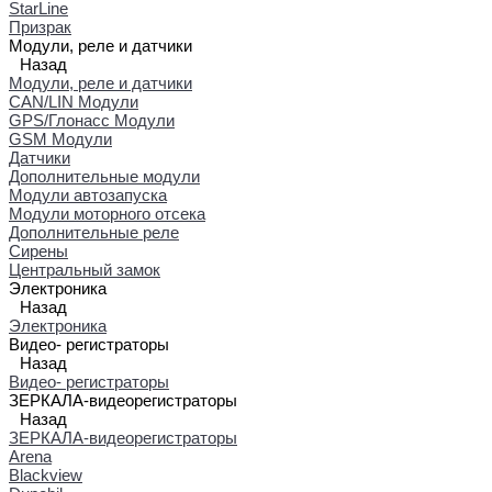
StarLine
Призрак
Модули, реле и датчики
Назад
Модули, реле и датчики
CAN/LIN Модули
GPS/Глонасс Модули
GSM Модули
Датчики
Дополнительные модули
Модули автозапуска
Модули моторного отсека
Дополнительные реле
Сирены
Центральный замок
Электроника
Назад
Электроника
Видео- регистраторы
Назад
Видео- регистраторы
ЗЕРКАЛА-видеорегистраторы
Назад
ЗЕРКАЛА-видеорегистраторы
Arena
Blackview