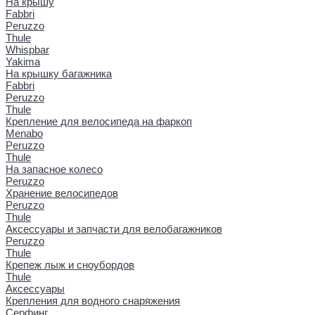
На крышу
Fabbri
Peruzzo
Thule
Whispbar
Yakima
На крышку багажника
Fabbri
Peruzzo
Thule
Крепление для велосипеда на фаркоп
Menabo
Peruzzo
Thule
На запасное колесо
Peruzzo
Хранение велосипедов
Peruzzo
Thule
Аксессуары и запчасти для велобагажников
Peruzzo
Thule
Крепеж лыж и сноубордов
Thule
Аксессуары
Крепления для водного снаряжения
Серфинг