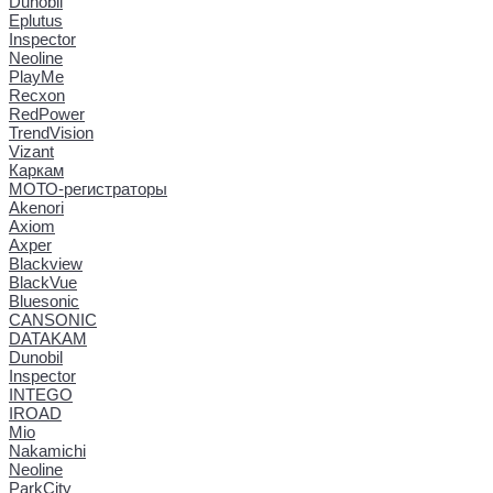
Dunobil
Eplutus
Inspector
Neoline
PlayMe
Recxon
RedPower
TrendVision
Vizant
Каркам
МОТО-регистраторы
Akenori
Axiom
Axper
Blackview
BlackVue
Bluesonic
CANSONIC
DATAKAM
Dunobil
Inspector
INTEGO
IROAD
Mio
Nakamichi
Neoline
ParkCity