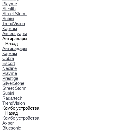
Playme
Stealth
Street Storm
Subini
TrendVision
Каркам
Аксессуары
Антирадары
Назад
Антирадары
Каркам
Cobra
Escort
Neoline
Playme
Prestige
SilverStone
Street Storm
Subini
Radartech
TrendVision
Комбо устройства
Назад
Комбо устройства
Axper
Bluesonic