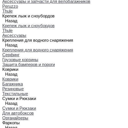
Аксессуары и запчасти для велобагажников
Peruzzo
Thule
Крепеж лыж и сноубордов
Назад
Крепеж лыж и сноубордов
Thule
Аксессуары
Крепления для водного снаряжения
Назад
Крепления для водного снаряжения
Серфинг
Грузовые корзины
Защита бамперов и пороги
Коврики
Назад
Коврики
Багажника
Резиновые
Текстильные
Сумки и Рюкзаки
Назад
Сумки и Рюкзаки
Для автобоксов
Органайзеры
Фаркопы
Назад