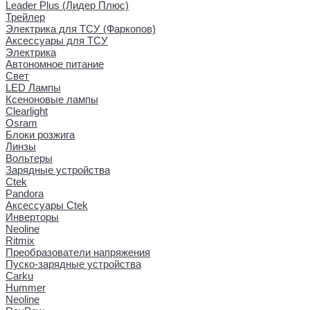
Leader Plus (Лидер Плюс)
Трейлер
Электрика для ТСУ (Фаркопов)
Аксессуары для ТСУ
Электрика
Автономное питание
Свет
LED Лампы
Ксеноновые лампы
Clearlight
Osram
Блоки розжига
Линзы
Вольтеры
Зарядные устройства
Ctek
Pandora
Аксессуары Ctek
Инверторы
Neoline
Ritmix
Преобразователи напряжения
Пуско-зарядные устройства
Carku
Hummer
Neoline