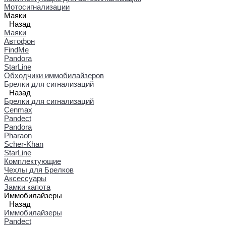
Мотосигнализации
Маяки
Назад
Маяки
Автофон
FindMe
Pandora
StarLine
Обходчики иммобилайзеров
Брелки для сигнализаций
Назад
Брелки для сигнализаций
Cenmax
Pandect
Pandora
Pharaon
Scher-Khan
StarLine
Комплектующие
Чехлы для Брелков
Аксессуары
Замки капота
Иммобилайзеры
Назад
Иммобилайзеры
Pandect