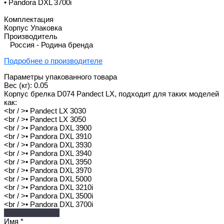
• Pandora DXL 3700i
Комплектация
Корпус Упаковка
Производитель
Россия - Родина бренда
Подробнее о производителе
Параметры упакованного товара
Вес (кг): 0.05
Корпус брелка D074 Pandect LX, подходит для таких моделей
как:
<br / >• Pandect LX 3030
<br / >• Pandect LX 3050
<br / >• Pandora DXL 3900
<br / >• Pandora DXL 3910
<br / >• Pandora DXL 3930
<br / >• Pandora DXL 3940
<br / >• Pandora DXL 3950
<br / >• Pandora DXL 3970
<br / >• Pandora DXL 5000
<br / >• Pandora DXL 3210i
<br / >• Pandora DXL 3500i
<br / >• Pandora DXL 3700i
Оставить отзыв
Имя
*