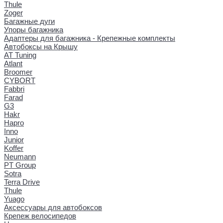
Thule
Zoger
Багажные дуги
Упоры багажника
Адаптеры для багажника - Крепежные комплекты
Автобоксы на Крышу
AT Tuning
Atlant
Broomer
CYBORT
Fabbri
Farad
G3
Hakr
Hapro
Inno
Junior
Koffer
Neumann
PT Group
Sotra
Terra Drive
Thule
Yuago
Аксессуары для автобоксов
Крепеж велосипедов