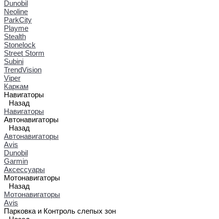
Dunobil
Neoline
ParkCity
Playme
Stealth
Stonelock
Street Storm
Subini
TrendVision
Viper
Каркам
Навигаторы
Назад
Навигаторы
Автонавигаторы
Назад
Автонавигаторы
Avis
Dunobil
Garmin
Аксессуары
Мотонавигаторы
Назад
Мотонавигаторы
Avis
Парковка и Контроль слепых зон