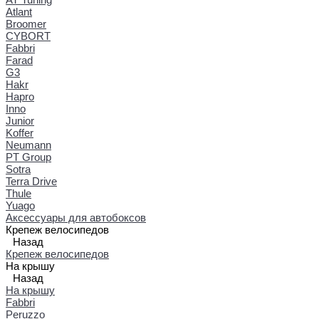
Atlant
Broomer
CYBORT
Fabbri
Farad
G3
Hakr
Hapro
Inno
Junior
Koffer
Neumann
PT Group
Sotra
Terra Drive
Thule
Yuago
Аксессуары для автобоксов
Крепеж велосипедов
Назад
Крепеж велосипедов
На крышу
Назад
На крышу
Fabbri
Peruzzo