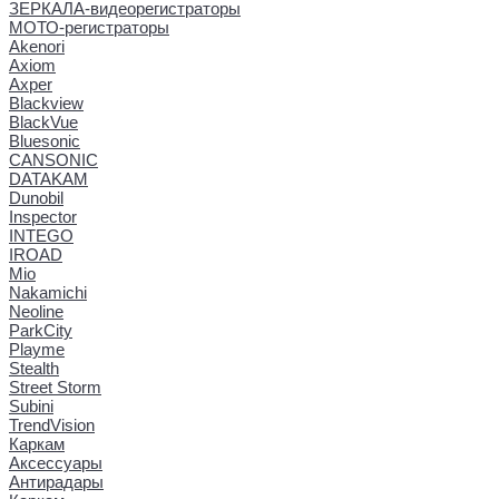
ЗЕРКАЛА-видеорегистраторы
МОТО-регистраторы
Akenori
Axiom
Axper
Blackview
BlackVue
Bluesonic
CANSONIC
DATAKAM
Dunobil
Inspector
INTEGO
IROAD
Mio
Nakamichi
Neoline
ParkCity
Playme
Stealth
Street Storm
Subini
TrendVision
Каркам
Аксессуары
Антирадары