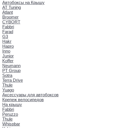
Автобоксы на Крышу
AT Tuning
Atlant
Broomer
CYBORT
Fabbri
Farad
G3
Hakr
Hapro
Inno
Junior
Koffer
Neumann
PT Group
Sotra
Terra Drive
Thule
Yuago
Аксессуары для автобоксов
Крепеж велосипедов
На крышу
Fabbri
Peruzzo
Thule
Whispbar