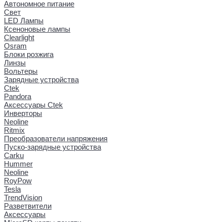
Автономное питание
Свет
LED Лампы
Ксеноновые лампы
Clearlight
Osram
Блоки розжига
Линзы
Вольтеры
Зарядные устройства
Ctek
Pandora
Аксессуары Ctek
Инверторы
Neoline
Ritmix
Преобразователи напряжения
Пуско-зарядные устройства
Carku
Hummer
Neoline
RoyPow
Tesla
TrendVision
Разветвители
Аксессуары