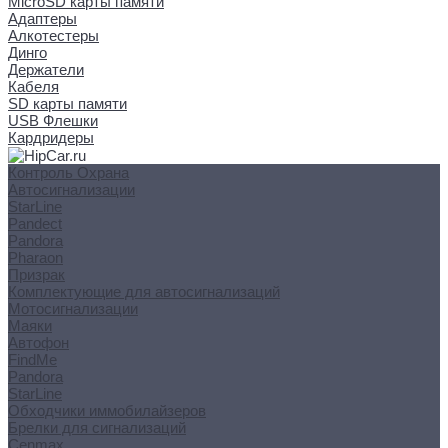
MicroSD карты памяти
Адаптеры
Алкотестеры
Динго
Держатели
Кабеля
SD карты памяти
USB Флешки
Кардридеры
Контроль Охрана
Автосигнализации
StarLine
Pandect
Pandora
Pharaon
Призрак
Комплектующие для автосигнализаций
Мотосигнализации
Маяки
Автофон
FindMe
Pandora
StarLine
Обходчики иммобилайзеров
Брелки для сигнализаций
Cenmax