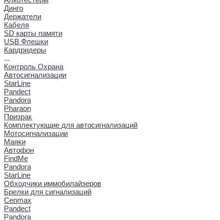
Динго
Держатели
Кабеля
SD карты памяти
USB Флешки
Кардридеры
...
Контроль Охрана
Автосигнализации
StarLine
Pandect
Pandora
Pharaon
Призрак
Комплектующие для автосигнализаций
Мотосигнализации
Маяки
Автофон
FindMe
Pandora
StarLine
Обходчики иммобилайзеров
Брелки для сигнализаций
Cenmax
Pandect
Pandora