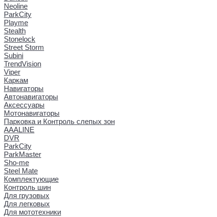
Neoline
ParkCity
Playme
Stealth
Stonelock
Street Storm
Subini
TrendVision
Viper
Каркам
Навигаторы
Автонавигаторы
Аксессуары
Мотонавигаторы
Парковка и Контроль слепых зон
AAALINE
DVR
ParkCity
ParkMaster
Sho-me
Steel Mate
Комплектующие
Контроль шин
Для грузовых
Для легковых
Для мототехники