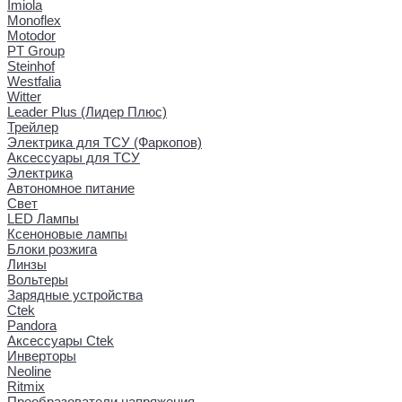
Imiola
Monoflex
Motodor
PT Group
Steinhof
Westfalia
Witter
Leader Plus (Лидер Плюс)
Трейлер
Электрика для ТСУ (Фаркопов)
Аксессуары для ТСУ
Электрика
Автономное питание
Свет
LED Лампы
Ксеноновые лампы
Блоки розжига
Линзы
Вольтеры
Зарядные устройства
Ctek
Pandora
Аксессуары Ctek
Инверторы
Neoline
Ritmix
Преобразователи напряжения