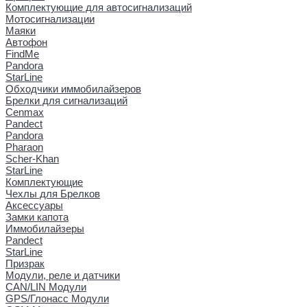
Комплектующие для автосигнализаций
Мотосигнализации
Маяки
Автофон
FindMe
Pandora
StarLine
Обходчики иммобилайзеров
Брелки для сигнализаций
Cenmax
Pandect
Pandora
Pharaon
Scher-Khan
StarLine
Комплектующие
Чехлы для Брелков
Аксессуары
Замки капота
Иммобилайзеры
Pandect
StarLine
Призрак
Модули, реле и датчики
CAN/LIN Модули
GPS/Глонасс Модули