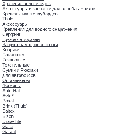
Хранение велосипедов
Аксессуары и запчасти для велобагажников
Крепеж лыж и сноубордов
Thule
Аксессуары
Крепления для водного снаряжения
Серфинг
Грузовые корзины
Защита бамперов и пороги
Коврики
Багажника
Резиновые
Текстильные
Сумки и Рюкзаки
Для автобоксов
Органайзеры
Фаркопы
Auto-Hak
AvtoS
Bosal
Brink (Thule)
Baltex
Bizon
Draw-Tite
Galia
Garant