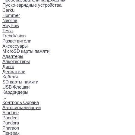
Пуско-зарядные устройства
Carku
Hummer
Neoline
RoyPow
Tesla
TrendVision
Разветвители
Аксессуары
MicroSD карты памяти
Адаптеры
Алкотестеры
Динго
Держатели
Кабеля
SD карты памяти
USB Флешки
Кардридеры
...
Контроль Охрана
Автосигнализации
StarLine
Pandect
Pandora
Pharaon
Призрак