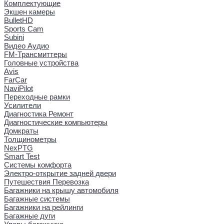
Комплектующие
Экшен камеры
BulletHD
Sports Cam
Subini
Видео Аудио
FM-Трансмиттеры
Головные устройства
Avis
FarCar
NaviPilot
Переходные рамки
Усилители
Диагностика Ремонт
Диагностические компьютеры
Домкраты
Толщинометры
NexPTG
Smart Test
Системы комфорта
Электро-открытие задней двери
Путешествия Перевозка
Багажники на крышу автомобиля
Багажные системы
Багажники на рейлинги
Багажные дуги