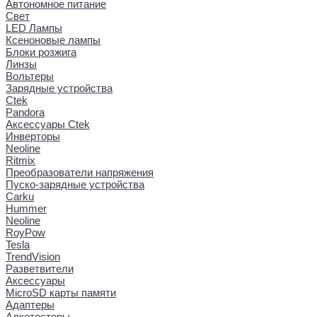
Автономное питание
Свет
LED Лампы
Ксеноновые лампы
Блоки розжига
Линзы
Вольтеры
Зарядные устройства
Ctek
Pandora
Аксессуары Ctek
Инверторы
Neoline
Ritmix
Преобразователи напряжения
Пуско-зарядные устройства
Carku
Hummer
Neoline
RoyPow
Tesla
TrendVision
Разветвители
Аксессуары
MicroSD карты памяти
Адаптеры
Алкотестеры