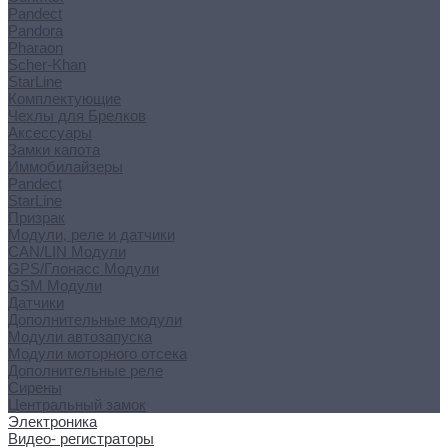
Pandect
Pandora
Pharaon
Scher-Khan
StarLine
Комплектующие
Чехлы для Брелков
Аксессуары
Замки капота
Иммобилайзеры
Pandect
StarLine
Призрак
Модули, реле и датчики
CAN/LIN Модули
GPS/Глонасс Модули
GSM Модули
Датчики
Дополнительные модули
Модули автозапуска
Модули моторного отсека
Дополнительные реле
Сирены
Центральный замок
Электроника
Видео- регистраторы