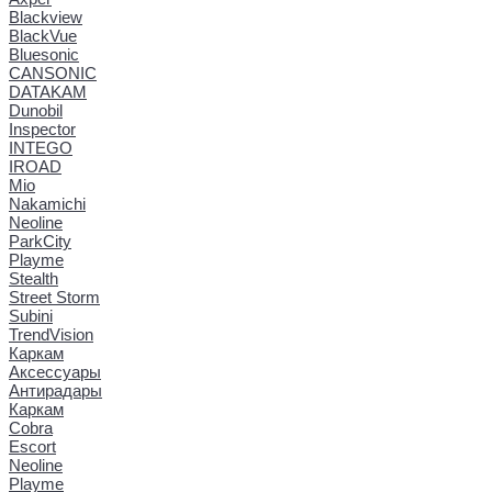
Blackview
BlackVue
Bluesonic
CANSONIC
DATAKAM
Dunobil
Inspector
INTEGO
IROAD
Mio
Nakamichi
Neoline
ParkCity
Playme
Stealth
Street Storm
Subini
TrendVision
Каркам
Аксессуары
Антирадары
Каркам
Cobra
Escort
Neoline
Playme