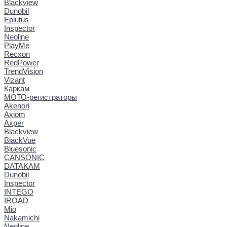
Blackview
Dunobil
Eplutus
Inspector
Neoline
PlayMe
Recxon
RedPower
TrendVision
Vizant
Каркам
МОТО-регистраторы
Akenori
Axiom
Axper
Blackview
BlackVue
Bluesonic
CANSONIC
DATAKAM
Dunobil
Inspector
INTEGO
IROAD
Mio
Nakamichi
Neoline