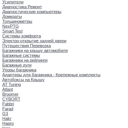
Усилители
Диагностика Ремонт
Диагностические компьютеры
Домкраты
Толщинометры
NexPTG
Smart Test
Системы комфорта
Электро-открытие задней двери
Путешествия Перевозка
Багажники на крышу автомобиля
Багажные системы
Багажники на рейлинги
Багажные дуги
Упоры багажника
Адаптеры для багажника - Крепежные комплекты
Автобоксы на Крышу
AT Tuning
Atlant
Broomer
CYBORT
Fabbri
Farad
G3
Hakr
Hapro