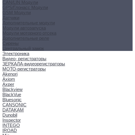
CAN/LIN Модули
GPS/Глонасс Модули
GSM Модули
Датчики
Дополнительные модули
Модули автозапуска
Модули моторного отсека
Дополнительные реле
Сирены
Центральный замок
Электроника
Видео- регистраторы
ЗЕРКАЛА-видеорегистраторы
МОТО-регистраторы
Akenori
Axiom
Axper
Blackview
BlackVue
Bluesonic
CANSONIC
DATAKAM
Dunobil
Inspector
INTEGO
IROAD