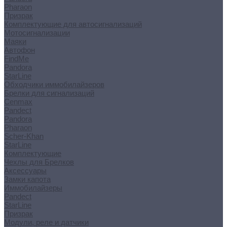
Pharaon
Призрак
Комплектующие для автосигнализаций
Мотосигнализации
Маяки
Автофон
FindMe
Pandora
StarLine
Обходчики иммобилайзеров
Брелки для сигнализаций
Cenmax
Pandect
Pandora
Pharaon
Scher-Khan
StarLine
Комплектующие
Чехлы для Брелков
Аксессуары
Замки капота
Иммобилайзеры
Pandect
StarLine
Призрак
Модули, реле и датчики