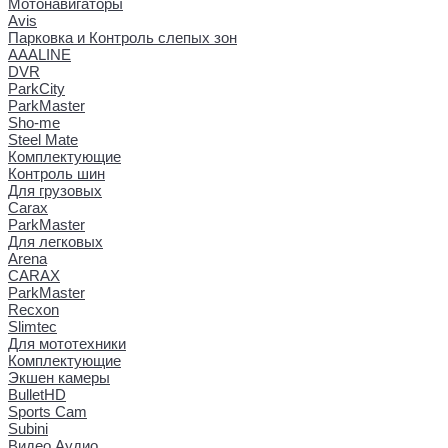
Мотонавигаторы
Avis
Парковка и Контроль слепых зон
AAALINE
DVR
ParkCity
ParkMaster
Sho-me
Steel Mate
Комплектующие
Контроль шин
Для грузовых
Carax
ParkMaster
Для легковых
Arena
CARAX
ParkMaster
Recxon
Slimtec
Для мототехники
Комплектующие
Экшен камеры
BulletHD
Sports Cam
Subini
Видео Аудио