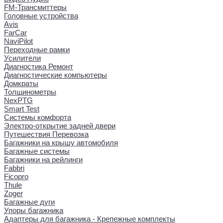
FM-Трансмиттеры
Головные устройства
Avis
FarCar
NaviPilot
Переходные рамки
Усилители
Диагностика Ремонт
Диагностические компьютеры
Домкраты
Толщинометры
NexPTG
Smart Test
Системы комфорта
Электро-открытие задней двери
Путешествия Перевозка
Багажники на крышу автомобиля
Багажные системы
Багажники на рейлинги
Fabbri
Ficopro
Thule
Zoger
Багажные дуги
Упоры багажника
Адаптеры для багажника - Крепежные комплекты