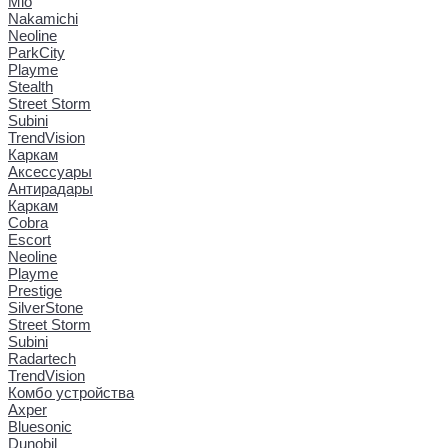
Mio
Nakamichi
Neoline
ParkCity
Playme
Stealth
Street Storm
Subini
TrendVision
Каркам
Аксессуары
Антирадары
Каркам
Cobra
Escort
Neoline
Playme
Prestige
SilverStone
Street Storm
Subini
Radartech
TrendVision
Комбо устройства
Axper
Bluesonic
Dunobil