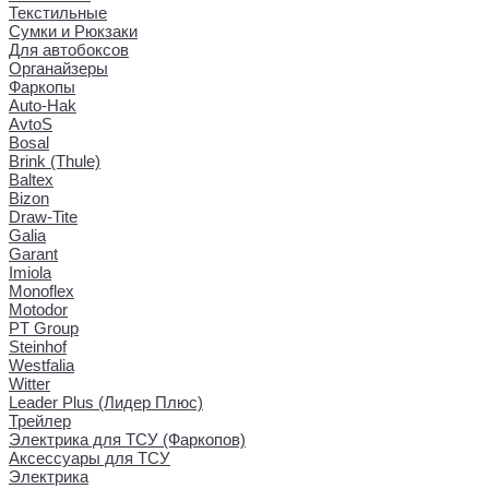
Текстильные
Сумки и Рюкзаки
Для автобоксов
Органайзеры
Фаркопы
Auto-Hak
AvtoS
Bosal
Brink (Thule)
Baltex
Bizon
Draw-Tite
Galia
Garant
Imiola
Monoflex
Motodor
PT Group
Steinhof
Westfalia
Witter
Leader Plus (Лидер Плюс)
Трейлер
Электрика для ТСУ (Фаркопов)
Аксессуары для ТСУ
Электрика