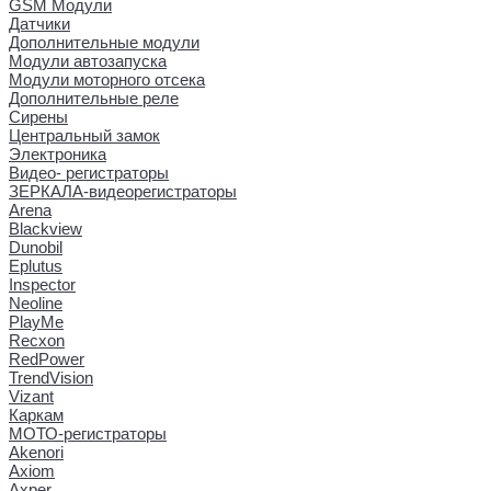
GSM Модули
Датчики
Дополнительные модули
Модули автозапуска
Модули моторного отсека
Дополнительные реле
Сирены
Центральный замок
Электроника
Видео- регистраторы
ЗЕРКАЛА-видеорегистраторы
Arena
Blackview
Dunobil
Eplutus
Inspector
Neoline
PlayMe
Recxon
RedPower
TrendVision
Vizant
Каркам
МОТО-регистраторы
Akenori
Axiom
Axper