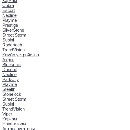
Каркам
Cobra
Escort
Neoline
Playme
Prestige
SilverStone
Street Storm
Subini
Radartech
TrendVision
Комбо устройства
Axper
Bluesonic
Dunobil
Neoline
ParkCity
Playme
Stealth
Stonelock
Street Storm
Subini
TrendVision
Viper
Каркам
Навигаторы
Автонавигаторы