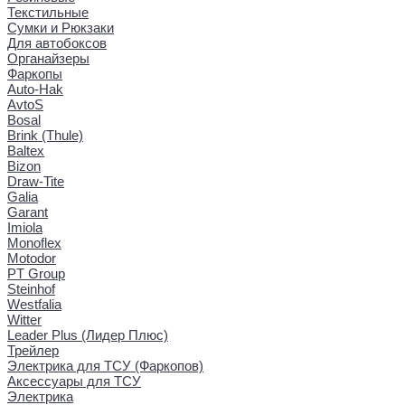
Текстильные
Сумки и Рюкзаки
Для автобоксов
Органайзеры
Фаркопы
Auto-Hak
AvtoS
Bosal
Brink (Thule)
Baltex
Bizon
Draw-Tite
Galia
Garant
Imiola
Monoflex
Motodor
PT Group
Steinhof
Westfalia
Witter
Leader Plus (Лидер Плюс)
Трейлер
Электрика для ТСУ (Фаркопов)
Аксессуары для ТСУ
Электрика