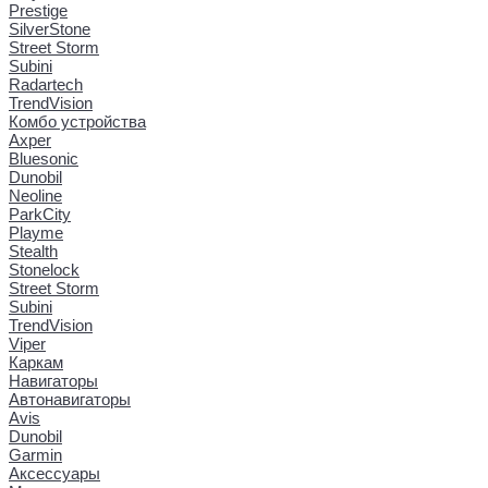
Prestige
SilverStone
Street Storm
Subini
Radartech
TrendVision
Комбо устройства
Axper
Bluesonic
Dunobil
Neoline
ParkCity
Playme
Stealth
Stonelock
Street Storm
Subini
TrendVision
Viper
Каркам
Навигаторы
Автонавигаторы
Avis
Dunobil
Garmin
Аксессуары