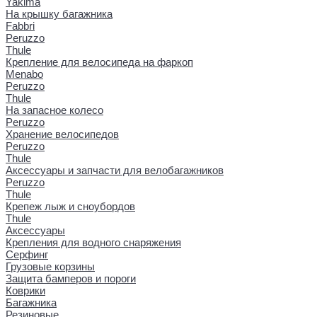
Yakima
На крышку багажника
Fabbri
Peruzzo
Thule
Крепление для велосипеда на фаркоп
Menabo
Peruzzo
Thule
На запасное колесо
Peruzzo
Хранение велосипедов
Peruzzo
Thule
Аксессуары и запчасти для велобагажников
Peruzzo
Thule
Крепеж лыж и сноубордов
Thule
Аксессуары
Крепления для водного снаряжения
Серфинг
Грузовые корзины
Защита бамперов и пороги
Коврики
Багажника
Резиновые