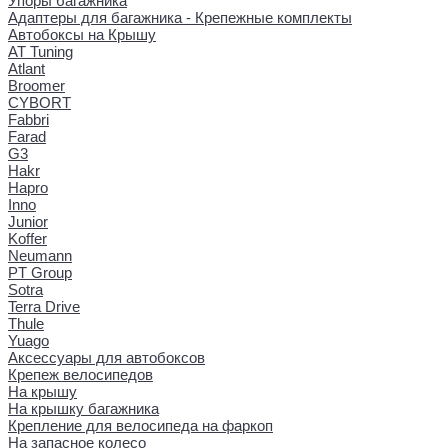
Упоры багажника
Адаптеры для багажника - Крепежные комплекты
Автобоксы на Крышу
AT Tuning
Atlant
Broomer
CYBORT
Fabbri
Farad
G3
Hakr
Hapro
Inno
Junior
Koffer
Neumann
PT Group
Sotra
Terra Drive
Thule
Yuago
Аксессуары для автобоксов
Крепеж велосипедов
На крышу
На крышку багажника
Крепление для велосипеда на фаркоп
На запасное колесо