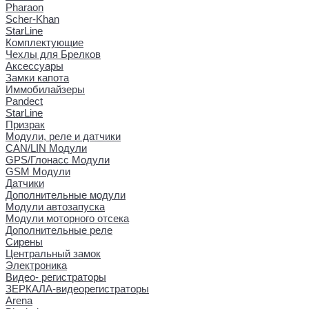
Pharaon
Scher-Khan
StarLine
Комплектующие
Чехлы для Брелков
Аксессуары
Замки капота
Иммобилайзеры
Pandect
StarLine
Призрак
Модули, реле и датчики
CAN/LIN Модули
GPS/Глонасс Модули
GSM Модули
Датчики
Дополнительные модули
Модули автозапуска
Модули моторного отсека
Дополнительные реле
Сирены
Центральный замок
Электроника
Видео- регистраторы
ЗЕРКАЛА-видеорегистраторы
Arena