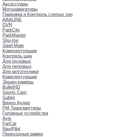
Аксессуары
Мотонавигаторы
Парковка и Контроль слепых зон
AAALINE
DVR
ParkCity
ParkMaster
Sho-me
Steel Mate
Комплектующие
Контроль шин
Для грузовых
Для легковых
Для мототехники
Комплектующие
Экшен камеры
BulletHD
Sports Cam
Subini
Видео Аудио
FM-Трансмиттеры
Головные устройства
Avis
FarCar
NaviPilot
Переходные рамки