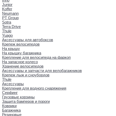
Inno
Junior
Koffer
Neumann
PT Group
Sotra
Terra Drive
Thule
Yuago
Аксессуары для автобоксов
Крепеж велосипедов
На крышу
На крышку багажника
Крепление для велосипеда на фаркоп
На запасное колесо
Хранение велосипедов
Аксессуары и запчасти для велобагажников
Крепеж лыж и сноубордов
Thule
Аксессуары
Крепления для водного снаряжения
Серфинг
Грузовые корзины
Защита бамперов и пороги
Коврики
Багажника
Резиновые