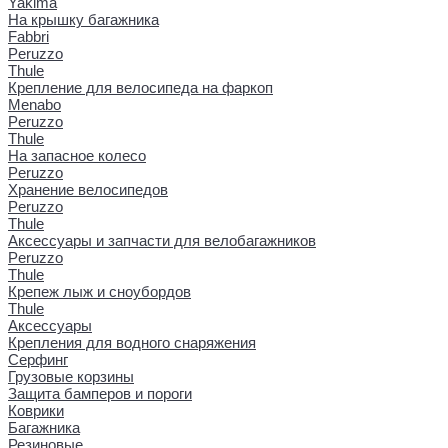
Yakima
На крышку багажника
Fabbri
Peruzzo
Thule
Крепление для велосипеда на фаркоп
Menabo
Peruzzo
Thule
На запасное колесо
Peruzzo
Хранение велосипедов
Peruzzo
Thule
Аксессуары и запчасти для велобагажников
Peruzzo
Thule
Крепеж лыж и сноубордов
Thule
Аксессуары
Крепления для водного снаряжения
Серфинг
Грузовые корзины
Защита бамперов и пороги
Коврики
Багажника
Резиновые