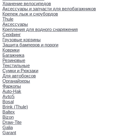
Хранение велосипедов
Аксессуары и запчасти для велобагажников
Крепеж лыж и сноубордов
Thule
Аксессуары
Крепления для водного снаряжения
Серфинг
Грузовые корзины
Защита бамперов и пороги
Коврики
Багажника
Резиновые
Текстильные
Сумки и Рюкзаки
Для автобоксов
Органайзеры
Фаркопы
Auto-Hak
AvtoS
Bosal
Brink (Thule)
Baltex
Bizon
Draw-Tite
Galia
Garant