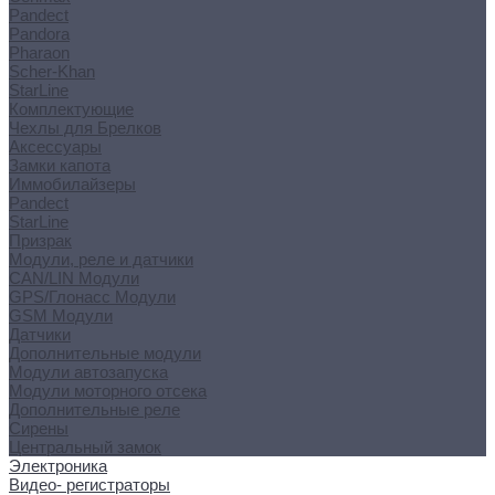
Pandect
Pandora
Pharaon
Scher-Khan
StarLine
Комплектующие
Чехлы для Брелков
Аксессуары
Замки капота
Иммобилайзеры
Pandect
StarLine
Призрак
Модули, реле и датчики
CAN/LIN Модули
GPS/Глонасс Модули
GSM Модули
Датчики
Дополнительные модули
Модули автозапуска
Модули моторного отсека
Дополнительные реле
Сирены
Центральный замок
Электроника
Видео- регистраторы