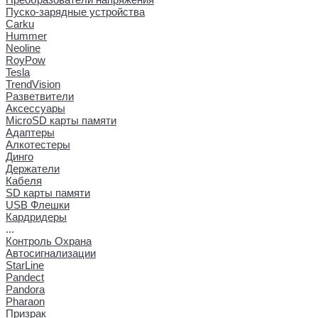
Пуско-зарядные устройства
Carku
Hummer
Neoline
RoyPow
Tesla
TrendVision
Разветвители
Аксессуары
MicroSD карты памяти
Адаптеры
Алкотестеры
Динго
Держатели
Кабеля
SD карты памяти
USB Флешки
Кардридеры
...
Контроль Охрана
Автосигнализации
StarLine
Pandect
Pandora
Pharaon
Призрак