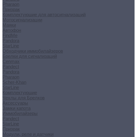
Pharaon
Призрак
Комплектующие для автосигнализаций
Мотосигнализации
Маяки
Автофон
FindMe
Pandora
StarLine
Обходчики иммобилайзеров
Брелки для сигнализаций
Cenmax
Pandect
Pandora
Pharaon
Scher-Khan
StarLine
Комплектующие
Чехлы для Брелков
Аксессуары
Замки капота
Иммобилайзеры
Pandect
StarLine
Призрак
Модули, реле и датчики