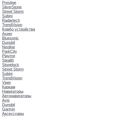
Prestige
SilverStone
Street Storm
Subini
Radartech
TrendVision
Комбо устройства
Axper
Bluesonic
Dunobil
Neoline
ParkCity
Playme
Stealth
Stonelock
Street Storm
Subini
TrendVision
Viper
Каркам
Навигаторы
Автонавигаторы
Avis
Dunobil
Garmin
Аксессуары