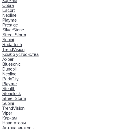
Каркам
Cobra
Escort
Neoline
Playme
Prestige
SilverStone
Street Storm
Subini
Radartech
TrendVision
Комбо устройства
Axper
Bluesonic
Dunobil
Neoline
ParkCity
Playme
Stealth
Stonelock
Street Storm
Subini
TrendVision
Viper
Каркам
Навигаторы
Автонавигаторы