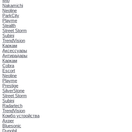
Mio
Nakamichi
Neoline
ParkCity
Playme
Stealth
Street Storm
Subini
TrendVision
Каркам
Аксессуары
Антирадары
Каркам
Cobra
Escort
Neoline
Playme
Prestige
SilverStone
Street Storm
Subini
Radartech
TrendVision
Комбо устройства
Axper
Bluesonic
Dunobil