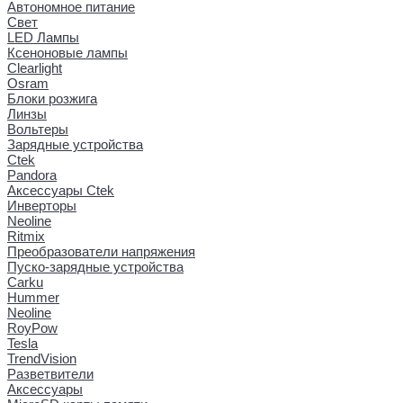
Автономное питание
Свет
LED Лампы
Ксеноновые лампы
Clearlight
Osram
Блоки розжига
Линзы
Вольтеры
Зарядные устройства
Ctek
Pandora
Аксессуары Ctek
Инверторы
Neoline
Ritmix
Преобразователи напряжения
Пуско-зарядные устройства
Carku
Hummer
Neoline
RoyPow
Tesla
TrendVision
Разветвители
Аксессуары