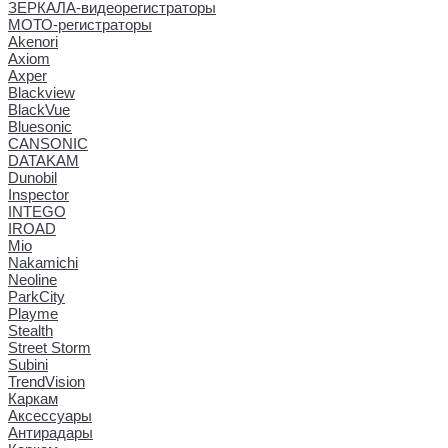
ЗЕРКАЛА-видеорегистраторы
МОТО-регистраторы
Akenori
Axiom
Axper
Blackview
BlackVue
Bluesonic
CANSONIC
DATAKAM
Dunobil
Inspector
INTEGO
IROAD
Mio
Nakamichi
Neoline
ParkCity
Playme
Stealth
Street Storm
Subini
TrendVision
Каркам
Аксессуары
Антирадары