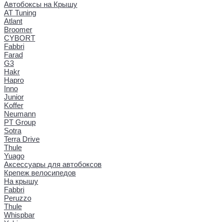
Автобоксы на Крышу
AT Tuning
Atlant
Broomer
CYBORT
Fabbri
Farad
G3
Hakr
Hapro
Inno
Junior
Koffer
Neumann
PT Group
Sotra
Terra Drive
Thule
Yuago
Аксессуары для автобоксов
Крепеж велосипедов
На крышу
Fabbri
Peruzzo
Thule
Whispbar