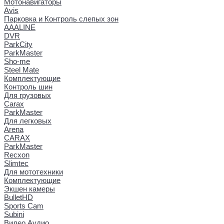
Мотонавигаторы
Avis
Парковка и Контроль слепых зон
AAALINE
DVR
ParkCity
ParkMaster
Sho-me
Steel Mate
Комплектующие
Контроль шин
Для грузовых
Carax
ParkMaster
Для легковых
Arena
CARAX
ParkMaster
Recxon
Slimtec
Для мототехники
Комплектующие
Экшен камеры
BulletHD
Sports Cam
Subini
Видео Аудио