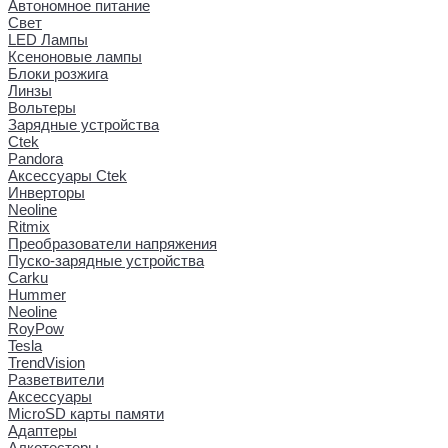
Автономное питание
Свет
LED Лампы
Ксеноновые лампы
Блоки розжига
Линзы
Вольтеры
Зарядные устройства
Ctek
Pandora
Аксессуары Ctek
Инверторы
Neoline
Ritmix
Преобразователи напряжения
Пуско-зарядные устройства
Carku
Hummer
Neoline
RoyPow
Tesla
TrendVision
Разветвители
Аксессуары
MicroSD карты памяти
Адаптеры
Алкотестеры