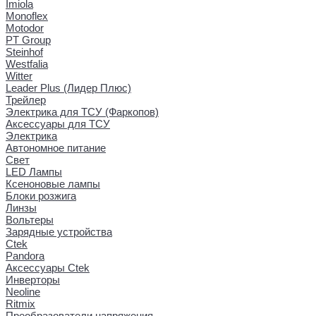
Imiola
Monoflex
Motodor
PT Group
Steinhof
Westfalia
Witter
Leader Plus (Лидер Плюс)
Трейлер
Электрика для ТСУ (Фаркопов)
Аксессуары для ТСУ
Электрика
Автономное питание
Свет
LED Лампы
Ксеноновые лампы
Блоки розжига
Линзы
Вольтеры
Зарядные устройства
Ctek
Pandora
Аксессуары Ctek
Инверторы
Neoline
Ritmix
Преобразователи напряжения