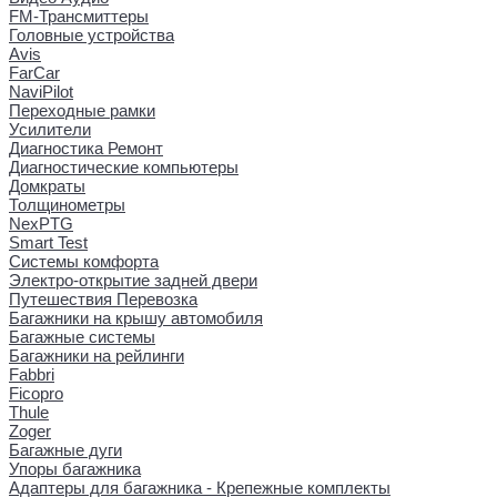
FM-Трансмиттеры
Головные устройства
Avis
FarCar
NaviPilot
Переходные рамки
Усилители
Диагностика Ремонт
Диагностические компьютеры
Домкраты
Толщинометры
NexPTG
Smart Test
Системы комфорта
Электро-открытие задней двери
Путешествия Перевозка
Багажники на крышу автомобиля
Багажные системы
Багажники на рейлинги
Fabbri
Ficopro
Thule
Zoger
Багажные дуги
Упоры багажника
Адаптеры для багажника - Крепежные комплекты