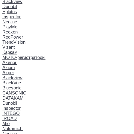
Blackview
Dunobil
Eplutus
Inspector
Neoline
PlayMe
Recxon
RedPower
TrendVision
Vizant
Каркам
МОТО-регистраторы
Akenori
Axiom
Axper
Blackview
BlackVue
Bluesonic
CANSONIC
DATAKAM
Dunobil
Inspector
INTEGO
IROAD
Mio
Nakamichi
Neoline