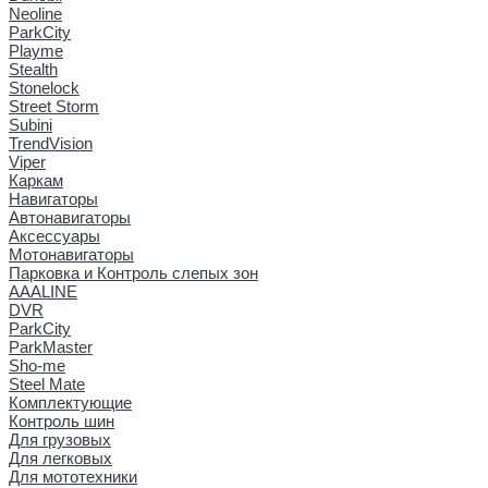
Neoline
ParkCity
Playme
Stealth
Stonelock
Street Storm
Subini
TrendVision
Viper
Каркам
Навигаторы
Автонавигаторы
Аксессуары
Мотонавигаторы
Парковка и Контроль слепых зон
AAALINE
DVR
ParkCity
ParkMaster
Sho-me
Steel Mate
Комплектующие
Контроль шин
Для грузовых
Для легковых
Для мототехники