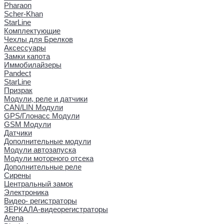
Pharaon
Scher-Khan
StarLine
Комплектующие
Чехлы для Брелков
Аксессуары
Замки капота
Иммобилайзеры
Pandect
StarLine
Призрак
Модули, реле и датчики
CAN/LIN Модули
GPS/Глонасс Модули
GSM Модули
Датчики
Дополнительные модули
Модули автозапуска
Модули моторного отсека
Дополнительные реле
Сирены
Центральный замок
Электроника
Видео- регистраторы
ЗЕРКАЛА-видеорегистраторы
Arena