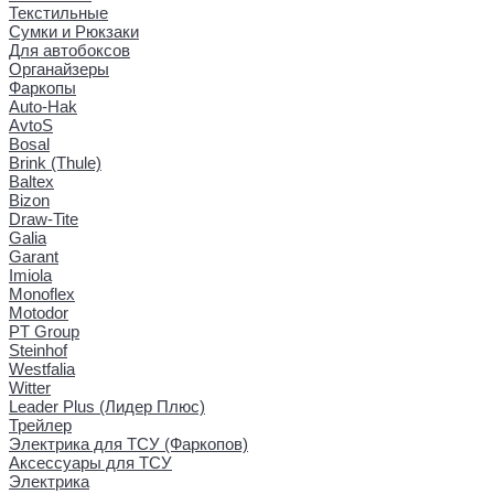
Текстильные
Сумки и Рюкзаки
Для автобоксов
Органайзеры
Фаркопы
Auto-Hak
AvtoS
Bosal
Brink (Thule)
Baltex
Bizon
Draw-Tite
Galia
Garant
Imiola
Monoflex
Motodor
PT Group
Steinhof
Westfalia
Witter
Leader Plus (Лидер Плюс)
Трейлер
Электрика для ТСУ (Фаркопов)
Аксессуары для ТСУ
Электрика