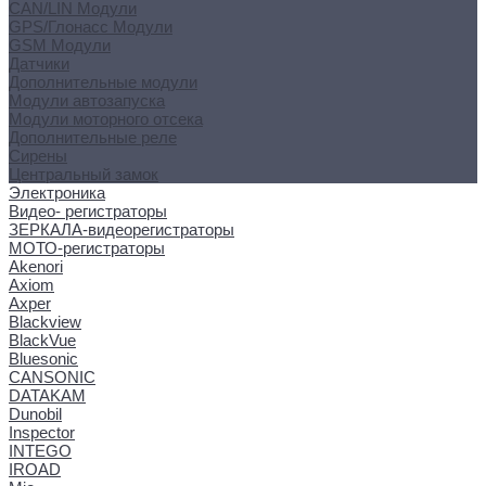
CAN/LIN Модули
GPS/Глонасс Модули
GSM Модули
Датчики
Дополнительные модули
Модули автозапуска
Модули моторного отсека
Дополнительные реле
Сирены
Центральный замок
Электроника
Видео- регистраторы
ЗЕРКАЛА-видеорегистраторы
МОТО-регистраторы
Akenori
Axiom
Axper
Blackview
BlackVue
Bluesonic
CANSONIC
DATAKAM
Dunobil
Inspector
INTEGO
IROAD