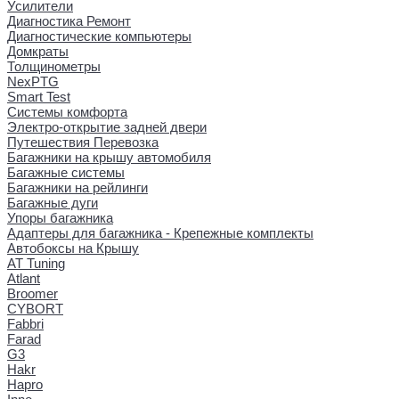
Усилители
Диагностика Ремонт
Диагностические компьютеры
Домкраты
Толщинометры
NexPTG
Smart Test
Системы комфорта
Электро-открытие задней двери
Путешествия Перевозка
Багажники на крышу автомобиля
Багажные системы
Багажники на рейлинги
Багажные дуги
Упоры багажника
Адаптеры для багажника - Крепежные комплекты
Автобоксы на Крышу
AT Tuning
Atlant
Broomer
CYBORT
Fabbri
Farad
G3
Hakr
Hapro