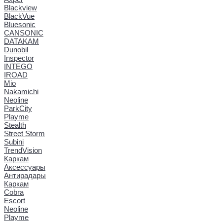
Blackview
BlackVue
Bluesonic
CANSONIC
DATAKAM
Dunobil
Inspector
INTEGO
IROAD
Mio
Nakamichi
Neoline
ParkCity
Playme
Stealth
Street Storm
Subini
TrendVision
Каркам
Аксессуары
Антирадары
Каркам
Cobra
Escort
Neoline
Playme