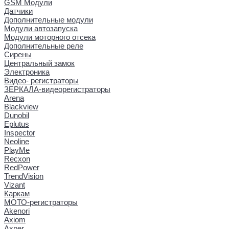
GSM Модули
Датчики
Дополнительные модули
Модули автозапуска
Модули моторного отсека
Дополнительные реле
Сирены
Центральный замок
Электроника
Видео- регистраторы
ЗЕРКАЛА-видеорегистраторы
Arena
Blackview
Dunobil
Eplutus
Inspector
Neoline
PlayMe
Recxon
RedPower
TrendVision
Vizant
Каркам
МОТО-регистраторы
Akenori
Axiom
Axper