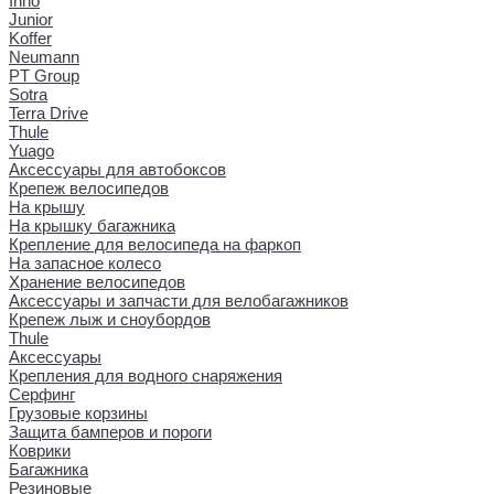
Inno
Junior
Koffer
Neumann
PT Group
Sotra
Terra Drive
Thule
Yuago
Аксессуары для автобоксов
Крепеж велосипедов
На крышу
На крышку багажника
Крепление для велосипеда на фаркоп
На запасное колесо
Хранение велосипедов
Аксессуары и запчасти для велобагажников
Крепеж лыж и сноубордов
Thule
Аксессуары
Крепления для водного снаряжения
Серфинг
Грузовые корзины
Защита бамперов и пороги
Коврики
Багажника
Резиновые