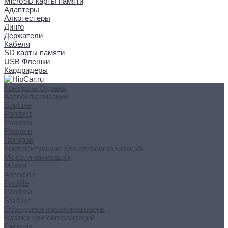
MicroSD карты памяти
Адаптеры
Алкотестеры
Динго
Держатели
Кабеля
SD карты памяти
USB Флешки
Кардридеры
Контроль Охрана
Автосигнализации
StarLine
Pandect
Pandora
Pharaon
Призрак
Комплектующие для автосигнализаций
Мотосигнализации
Маяки
Автофон
FindMe
Pandora
StarLine
Обходчики иммобилайзеров
Брелки для сигнализаций
Cenmax