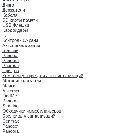
Динго
Держатели
Кабеля
SD карты памяти
USB Флешки
Кардридеры
...
Контроль Охрана
Автосигнализации
StarLine
Pandect
Pandora
Pharaon
Призрак
Комплектующие для автосигнализаций
Мотосигнализации
Маяки
Автофон
FindMe
Pandora
StarLine
Обходчики иммобилайзеров
Брелки для сигнализаций
Cenmax
Pandect
Pandora