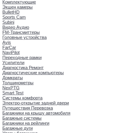
Комплектующие
Экшен камеры
BulletHD
Sports Cam
Subini
Видео Аудио
FM-Трансмиттеры
Головные устройства
Avis
FarCar
NaviPilot
Переходные рамки
Усилители
Диагностика Ремонт
Диагностические компьютеры
Домкраты
Толщинометры
NexPTG
Smart Test
Системы комфорта
Электро-открытие задней двери
Путешествия Перевозка
Багажники на крышу автомобиля
Багажные системы
Багажники на рейлинги
Багажные дуги