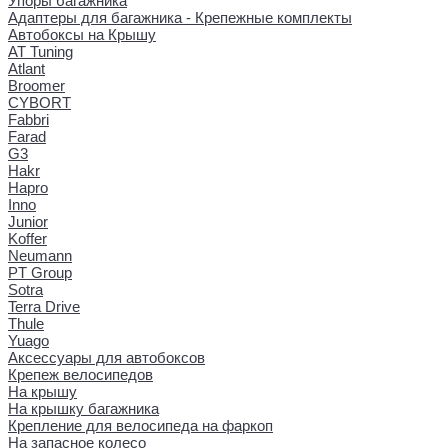
Упоры багажника
Адаптеры для багажника - Крепежные комплекты
Автобоксы на Крышу
AT Tuning
Atlant
Broomer
CYBORT
Fabbri
Farad
G3
Hakr
Hapro
Inno
Junior
Koffer
Neumann
PT Group
Sotra
Terra Drive
Thule
Yuago
Аксессуары для автобоксов
Крепеж велосипедов
На крышу
На крышку багажника
Крепление для велосипеда на фаркоп
На запасное колесо