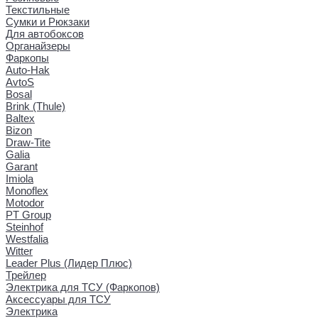
Текстильные
Сумки и Рюкзаки
Для автобоксов
Органайзеры
Фаркопы
Auto-Hak
AvtoS
Bosal
Brink (Thule)
Baltex
Bizon
Draw-Tite
Galia
Garant
Imiola
Monoflex
Motodor
PT Group
Steinhof
Westfalia
Witter
Leader Plus (Лидер Плюс)
Трейлер
Электрика для ТСУ (Фаркопов)
Аксессуары для ТСУ
Электрика