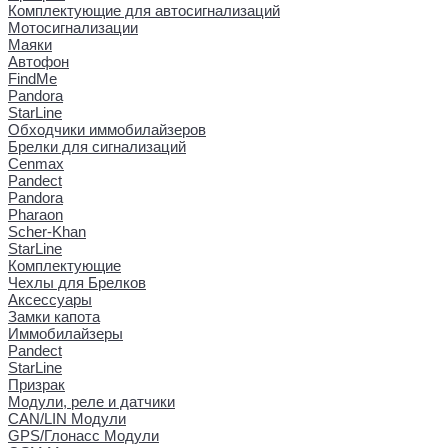
Комплектующие для автосигнализаций
Мотосигнализации
Маяки
Автофон
FindMe
Pandora
StarLine
Обходчики иммобилайзеров
Брелки для сигнализаций
Cenmax
Pandect
Pandora
Pharaon
Scher-Khan
StarLine
Комплектующие
Чехлы для Брелков
Аксессуары
Замки капота
Иммобилайзеры
Pandect
StarLine
Призрак
Модули, реле и датчики
CAN/LIN Модули
GPS/Глонасс Модули