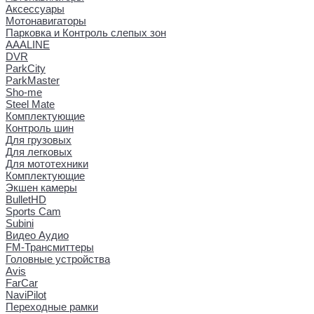
Аксессуары
Мотонавигаторы
Парковка и Контроль слепых зон
AAALINE
DVR
ParkCity
ParkMaster
Sho-me
Steel Mate
Комплектующие
Контроль шин
Для грузовых
Для легковых
Для мототехники
Комплектующие
Экшен камеры
BulletHD
Sports Cam
Subini
Видео Аудио
FM-Трансмиттеры
Головные устройства
Avis
FarCar
NaviPilot
Переходные рамки