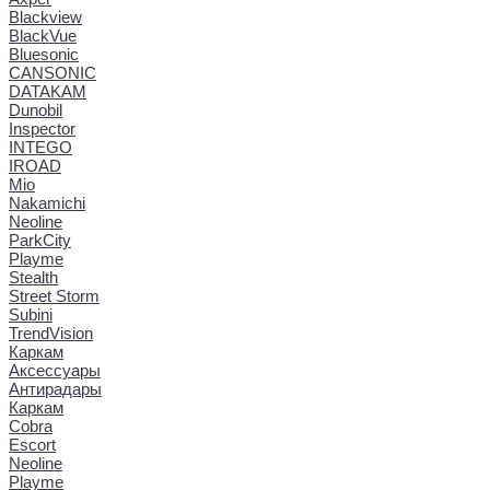
Blackview
BlackVue
Bluesonic
CANSONIC
DATAKAM
Dunobil
Inspector
INTEGO
IROAD
Mio
Nakamichi
Neoline
ParkCity
Playme
Stealth
Street Storm
Subini
TrendVision
Каркам
Аксессуары
Антирадары
Каркам
Cobra
Escort
Neoline
Playme