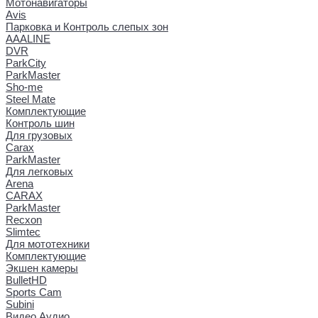
Мотонавигаторы
Avis
Парковка и Контроль слепых зон
AAALINE
DVR
ParkCity
ParkMaster
Sho-me
Steel Mate
Комплектующие
Контроль шин
Для грузовых
Carax
ParkMaster
Для легковых
Arena
CARAX
ParkMaster
Recxon
Slimtec
Для мототехники
Комплектующие
Экшен камеры
BulletHD
Sports Cam
Subini
Видео Аудио