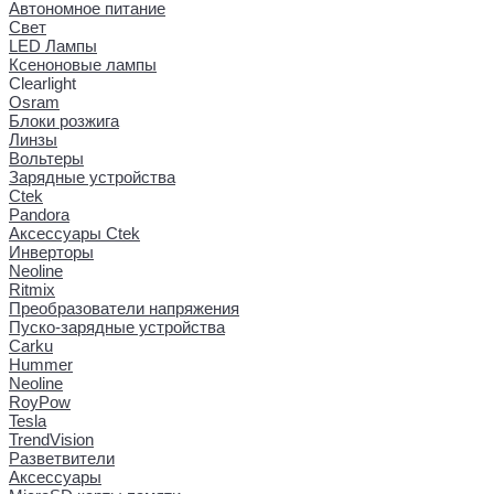
Автономное питание
Свет
LED Лампы
Ксеноновые лампы
Clearlight
Osram
Блоки розжига
Линзы
Вольтеры
Зарядные устройства
Ctek
Pandora
Аксессуары Ctek
Инверторы
Neoline
Ritmix
Преобразователи напряжения
Пуско-зарядные устройства
Carku
Hummer
Neoline
RoyPow
Tesla
TrendVision
Разветвители
Аксессуары