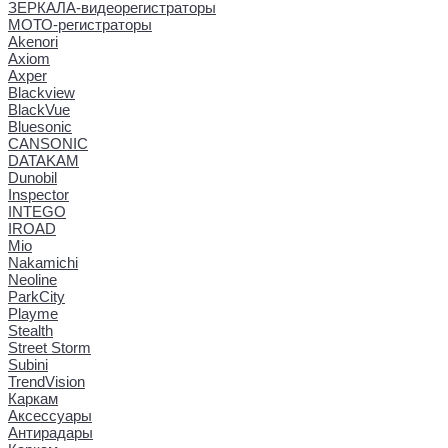
ЗЕРКАЛА-видеорегистраторы
МОТО-регистраторы
Akenori
Axiom
Axper
Blackview
BlackVue
Bluesonic
CANSONIC
DATAKAM
Dunobil
Inspector
INTEGO
IROAD
Mio
Nakamichi
Neoline
ParkCity
Playme
Stealth
Street Storm
Subini
TrendVision
Каркам
Аксессуары
Антирадары