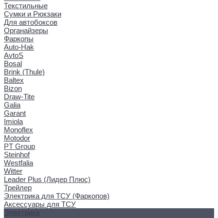
Текстильные
Сумки и Рюкзаки
Для автобоксов
Органайзеры
Фаркопы
Auto-Hak
AvtoS
Bosal
Brink (Thule)
Baltex
Bizon
Draw-Tite
Galia
Garant
Imiola
Monoflex
Motodor
PT Group
Steinhof
Westfalia
Witter
Leader Plus (Лидер Плюс)
Трейлер
Электрика для ТСУ (Фаркопов)
Аксессуары для ТСУ
Электрика