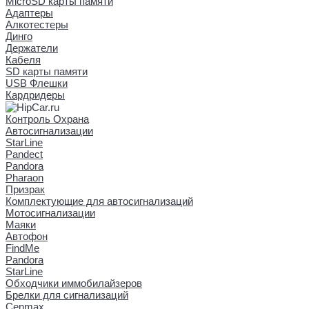
MicroSD карты памяти
Адаптеры
Алкотестеры
Динго
Держатели
Кабеля
SD карты памяти
USB Флешки
Кардридеры
Контроль Охрана
Автосигнализации
StarLine
Pandect
Pandora
Pharaon
Призрак
Комплектующие для автосигнализаций
Мотосигнализации
Маяки
Автофон
FindMe
Pandora
StarLine
Обходчики иммобилайзеров
Брелки для сигнализаций
Cenmax