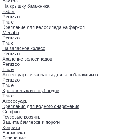
Yakima
На крышку багажника
Fabbri
Peruzzo
Thule
Крепление для велосипеда на фаркоп
Menabo
Peruzzo
Thule
На запасное колесо
Peruzzo
Хранение велосипедов
Peruzzo
Thule
Аксессуары и запчасти для велобагажников
Peruzzo
Thule
Крепеж лыж и сноубордов
Thule
Аксессуары
Крепления для водного снаряжения
Серфинг
Грузовые корзины
Защита бамперов и пороги
Коврики
Багажника
Резиновые