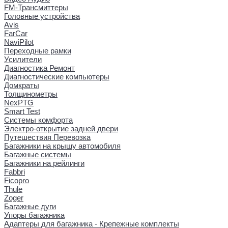
FM-Трансмиттеры
Головные устройства
Avis
FarCar
NaviPilot
Переходные рамки
Усилители
Диагностика Ремонт
Диагностические компьютеры
Домкраты
Толщинометры
NexPTG
Smart Test
Системы комфорта
Электро-открытие задней двери
Путешествия Перевозка
Багажники на крышу автомобиля
Багажные системы
Багажники на рейлинги
Fabbri
Ficopro
Thule
Zoger
Багажные дуги
Упоры багажника
Адаптеры для багажника - Крепежные комплекты