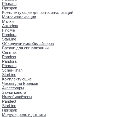
Pharaon
Призрак
Комплектующие для автосигнализаций
Мотосигнализации
Маяки
Автофон
FindMe
Pandora
StarLine
Обходчики иммобилайзеров
Брелки для сигнализаций
Cenmax
Pandect
Pandora
Pharaon
Scher-Khan
StarLine
Комплектующие
Чехлы для Брелков
Аксессуары
Замки капота
Иммобилайзеры
Pandect
StarLine
Призрак
Модули, реле и датчики