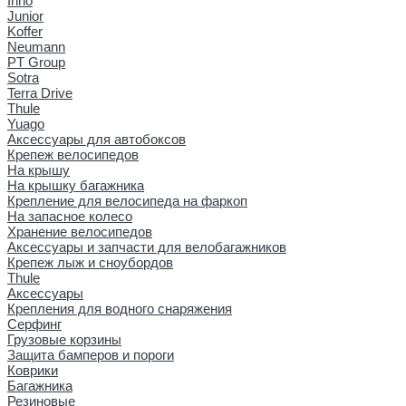
Inno
Junior
Koffer
Neumann
PT Group
Sotra
Terra Drive
Thule
Yuago
Аксессуары для автобоксов
Крепеж велосипедов
На крышу
На крышку багажника
Крепление для велосипеда на фаркоп
На запасное колесо
Хранение велосипедов
Аксессуары и запчасти для велобагажников
Крепеж лыж и сноубордов
Thule
Аксессуары
Крепления для водного снаряжения
Серфинг
Грузовые корзины
Защита бамперов и пороги
Коврики
Багажника
Резиновые