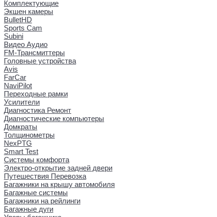
Комплектующие
Экшен камеры
BulletHD
Sports Cam
Subini
Видео Аудио
FM-Трансмиттеры
Головные устройства
Avis
FarCar
NaviPilot
Переходные рамки
Усилители
Диагностика Ремонт
Диагностические компьютеры
Домкраты
Толщинометры
NexPTG
Smart Test
Системы комфорта
Электро-открытие задней двери
Путешествия Перевозка
Багажники на крышу автомобиля
Багажные системы
Багажники на рейлинги
Багажные дуги