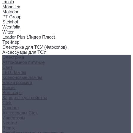
Imiola
Monoflex
Motodor
PT Group
Steinhof
Westfalia
Witter
Leader Plus (Лидер Плюс)
Трейлер
Электрика для ТСУ (Фаркопов)
Аксессуары для ТСУ
Электрика
Автономное питание
Свет
LED Лампы
Ксеноновые лампы
Блоки розжига
Линзы
Вольтеры
Зарядные устройства
Ctek
Pandora
Аксессуары Ctek
Инверторы
Neoline
Ritmix
Преобразователи напряжения