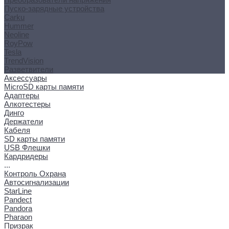
Пуско-зарядные устройства
Carku
Hummer
Neoline
RoyPow
Tesla
TrendVision
Разветвители
Аксессуары
MicroSD карты памяти
Адаптеры
Алкотестеры
Динго
Держатели
Кабеля
SD карты памяти
USB Флешки
Кардридеры
...
Контроль Охрана
Автосигнализации
StarLine
Pandect
Pandora
Pharaon
Призрак