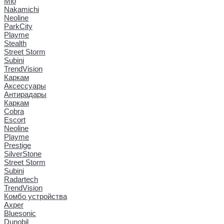
Mio
Nakamichi
Neoline
ParkCity
Playme
Stealth
Street Storm
Subini
TrendVision
Каркам
Аксессуары
Антирадары
Каркам
Cobra
Escort
Neoline
Playme
Prestige
SilverStone
Street Storm
Subini
Radartech
TrendVision
Комбо устройства
Axper
Bluesonic
Dunobil