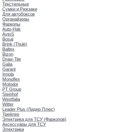
Текстильные
Сумки и Рюкзаки
Для автобоксов
Органайзеры
Фаркопы
Auto-Hak
AvtoS
Bosal
Brink (Thule)
Baltex
Bizon
Draw-Tite
Galia
Garant
Imiola
Monoflex
Motodor
PT Group
Steinhof
Westfalia
Witter
Leader Plus (Лидер Плюс)
Трейлер
Электрика для ТСУ (Фаркопов)
Аксессуары для ТСУ
Электрика