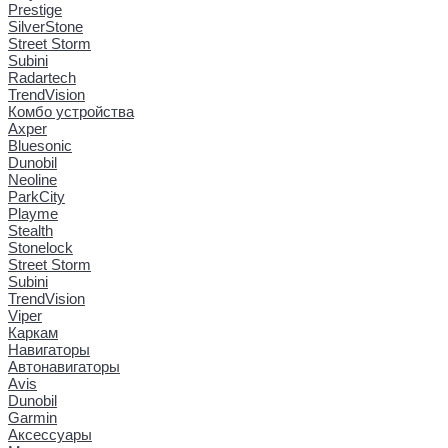
Prestige
SilverStone
Street Storm
Subini
Radartech
TrendVision
Комбо устройства
Axper
Bluesonic
Dunobil
Neoline
ParkCity
Playme
Stealth
Stonelock
Street Storm
Subini
TrendVision
Viper
Каркам
Навигаторы
Автонавигаторы
Avis
Dunobil
Garmin
Аксессуары