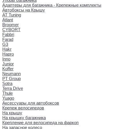
Упоры багажника
Адаптеры для багажника - Крепежные комплекты
Автобоксы на Крышу
AT Tuning
Atlant
Broomer
CYBORT
Fabbri
Farad
G3
Hakr
Hapro
Inno
Junior
Koffer
Neumann
PT Group
Sotra
Terra Drive
Thule
Yuago
Аксессуары для автобоксов
Крепеж велосипедов
На крышу
На крышку багажника
Крепление для велосипеда на фаркоп
На запасное колесо