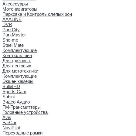
Аксессуары
Мотонавигаторы
Парковка и Контроль слепых зон
AAALINE
DVR
ParkCity
ParkMaster
Sho-me
Steel Mate
Комплектующие
Контроль шин
Для грузовых
Для легковых
Для мототехники
Комплектующие
Экшен камеры
BulletHD
Sports Cam
Subini
Видео Аудио
FM-Трансмиттеры
Головные устройства
Avis
FarCar
NaviPilot
Переходные рамки