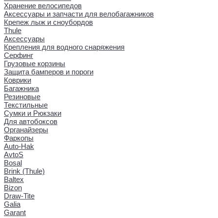
Хранение велосипедов
Аксессуары и запчасти для велобагажников
Крепеж лыж и сноубордов
Thule
Аксессуары
Крепления для водного снаряжения
Серфинг
Грузовые корзины
Защита бамперов и пороги
Коврики
Багажника
Резиновые
Текстильные
Сумки и Рюкзаки
Для автобоксов
Органайзеры
Фаркопы
Auto-Hak
AvtoS
Bosal
Brink (Thule)
Baltex
Bizon
Draw-Tite
Galia
Garant