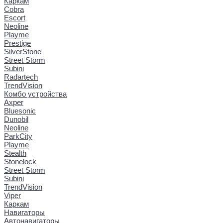
Каркам
Cobra
Escort
Neoline
Playme
Prestige
SilverStone
Street Storm
Subini
Radartech
TrendVision
Комбо устройства
Axper
Bluesonic
Dunobil
Neoline
ParkCity
Playme
Stealth
Stonelock
Street Storm
Subini
TrendVision
Viper
Каркам
Навигаторы
Автонавигаторы