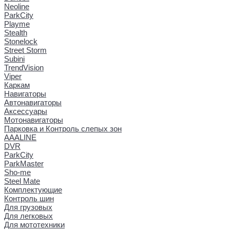
Neoline
ParkCity
Playme
Stealth
Stonelock
Street Storm
Subini
TrendVision
Viper
Каркам
Навигаторы
Автонавигаторы
Аксессуары
Мотонавигаторы
Парковка и Контроль слепых зон
AAALINE
DVR
ParkCity
ParkMaster
Sho-me
Steel Mate
Комплектующие
Контроль шин
Для грузовых
Для легковых
Для мототехники