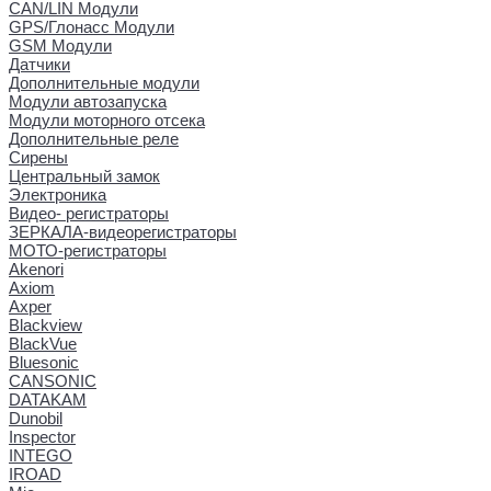
CAN/LIN Модули
GPS/Глонасс Модули
GSM Модули
Датчики
Дополнительные модули
Модули автозапуска
Модули моторного отсека
Дополнительные реле
Сирены
Центральный замок
Электроника
Видео- регистраторы
ЗЕРКАЛА-видеорегистраторы
МОТО-регистраторы
Akenori
Axiom
Axper
Blackview
BlackVue
Bluesonic
CANSONIC
DATAKAM
Dunobil
Inspector
INTEGO
IROAD