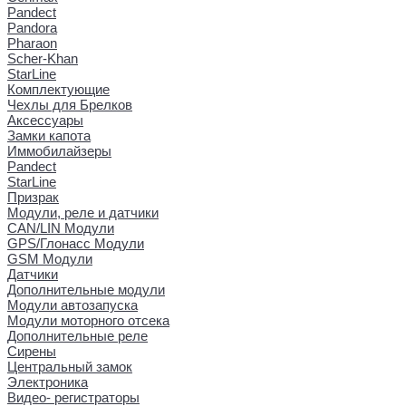
Pandect
Pandora
Pharaon
Scher-Khan
StarLine
Комплектующие
Чехлы для Брелков
Аксессуары
Замки капота
Иммобилайзеры
Pandect
StarLine
Призрак
Модули, реле и датчики
CAN/LIN Модули
GPS/Глонасс Модули
GSM Модули
Датчики
Дополнительные модули
Модули автозапуска
Модули моторного отсека
Дополнительные реле
Сирены
Центральный замок
Электроника
Видео- регистраторы