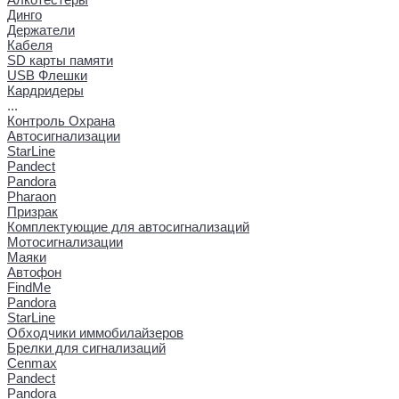
Динго
Держатели
Кабеля
SD карты памяти
USB Флешки
Кардридеры
...
Контроль Охрана
Автосигнализации
StarLine
Pandect
Pandora
Pharaon
Призрак
Комплектующие для автосигнализаций
Мотосигнализации
Маяки
Автофон
FindMe
Pandora
StarLine
Обходчики иммобилайзеров
Брелки для сигнализаций
Cenmax
Pandect
Pandora