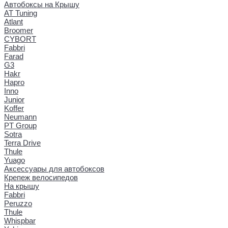
Автобоксы на Крышу
AT Tuning
Atlant
Broomer
CYBORT
Fabbri
Farad
G3
Hakr
Hapro
Inno
Junior
Koffer
Neumann
PT Group
Sotra
Terra Drive
Thule
Yuago
Аксессуары для автобоксов
Крепеж велосипедов
На крышу
Fabbri
Peruzzo
Thule
Whispbar