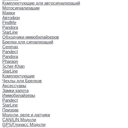
Комплектующие для автосигнализаций
Мотосигнализации
Маяки
Автофон
FindMe
Pandora
StarLine
Обходчики иммобилайзеров
Брелки для сигнализаций
Cenmax
Pandect
Pandora
Pharaon
Scher-Khan
StarLine
Комплектующие
Чехлы для Брелков
Аксессуары
Замки капота
Иммобилайзеры
Pandect
StarLine
Призрак
Модули, реле и датчики
CAN/LIN Модули
GPS/Глонасс Модули