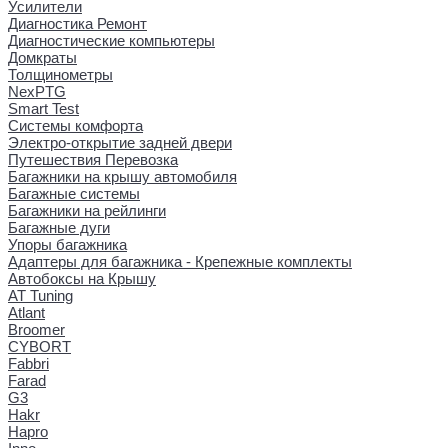
Усилители
Диагностика Ремонт
Диагностические компьютеры
Домкраты
Толщинометры
NexPTG
Smart Test
Системы комфорта
Электро-открытие задней двери
Путешествия Перевозка
Багажники на крышу автомобиля
Багажные системы
Багажники на рейлинги
Багажные дуги
Упоры багажника
Адаптеры для багажника - Крепежные комплекты
Автобоксы на Крышу
AT Tuning
Atlant
Broomer
CYBORT
Fabbri
Farad
G3
Hakr
Hapro