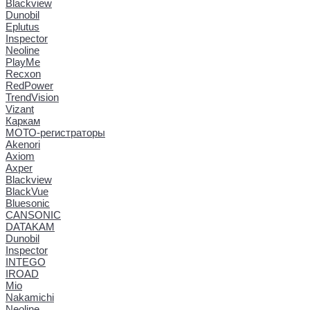
Blackview
Dunobil
Eplutus
Inspector
Neoline
PlayMe
Recxon
RedPower
TrendVision
Vizant
Каркам
МОТО-регистраторы
Akenori
Axiom
Axper
Blackview
BlackVue
Bluesonic
CANSONIC
DATAKAM
Dunobil
Inspector
INTEGO
IROAD
Mio
Nakamichi
Neoline