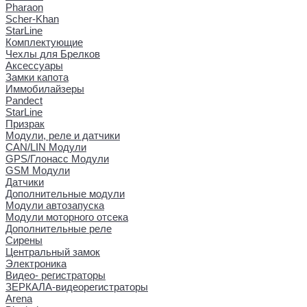
Pharaon
Scher-Khan
StarLine
Комплектующие
Чехлы для Брелков
Аксессуары
Замки капота
Иммобилайзеры
Pandect
StarLine
Призрак
Модули, реле и датчики
CAN/LIN Модули
GPS/Глонасс Модули
GSM Модули
Датчики
Дополнительные модули
Модули автозапуска
Модули моторного отсека
Дополнительные реле
Сирены
Центральный замок
Электроника
Видео- регистраторы
ЗЕРКАЛА-видеорегистраторы
Arena