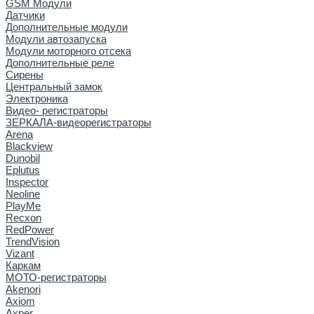
GSM Модули
Датчики
Дополнительные модули
Модули автозапуска
Модули моторного отсека
Дополнительные реле
Сирены
Центральный замок
Электроника
Видео- регистраторы
ЗЕРКАЛА-видеорегистраторы
Arena
Blackview
Dunobil
Eplutus
Inspector
Neoline
PlayMe
Recxon
RedPower
TrendVision
Vizant
Каркам
МОТО-регистраторы
Akenori
Axiom
Axper