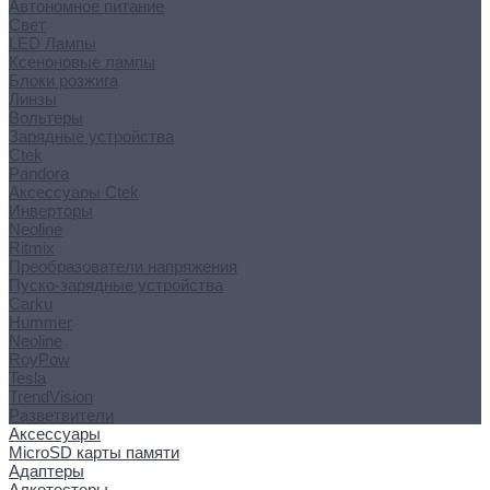
Автономное питание
Свет
LED Лампы
Ксеноновые лампы
Блоки розжига
Линзы
Вольтеры
Зарядные устройства
Ctek
Pandora
Аксессуары Ctek
Инверторы
Neoline
Ritmix
Преобразователи напряжения
Пуско-зарядные устройства
Carku
Hummer
Neoline
RoyPow
Tesla
TrendVision
Разветвители
Аксессуары
MicroSD карты памяти
Адаптеры
Алкотестеры