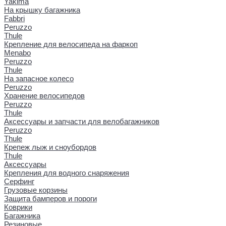
Yakima
На крышку багажника
Fabbri
Peruzzo
Thule
Крепление для велосипеда на фаркоп
Menabo
Peruzzo
Thule
На запасное колесо
Peruzzo
Хранение велосипедов
Peruzzo
Thule
Аксессуары и запчасти для велобагажников
Peruzzo
Thule
Крепеж лыж и сноубордов
Thule
Аксессуары
Крепления для водного снаряжения
Серфинг
Грузовые корзины
Защита бамперов и пороги
Коврики
Багажника
Резиновые