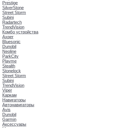
Prestige
SilverStone
Street Storm
Subini
Radartech
TrendVision
Комбо устройства
Axper
Bluesonic
Dunobil
Neoline
ParkCity
Playme
Stealth
Stonelock
Street Storm
Subini
TrendVision
Viper
Каркам
Навигаторы
Автонавигаторы
Avis
Dunobil
Garmin
Аксессуары