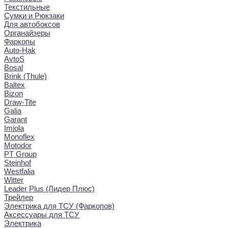
Текстильные
Сумки и Рюкзаки
Для автобоксов
Органайзеры
Фаркопы
Auto-Hak
AvtoS
Bosal
Brink (Thule)
Baltex
Bizon
Draw-Tite
Galia
Garant
Imiola
Monoflex
Motodor
PT Group
Steinhof
Westfalia
Witter
Leader Plus (Лидер Плюс)
Трейлер
Электрика для ТСУ (Фаркопов)
Аксессуары для ТСУ
Электрика