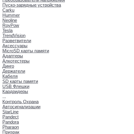
Пуско-зарядные устройства
Carku
Hummer
Neoline
RoyPow
Tesla
TrendVision
Разветвители
Аксессуары
MicroSD карты памяти
Адаптеры
Алкотестеры
Динго
Держатели
Кабеля
SD карты памяти
USB Флешки
Кардридеры
...
Контроль Охрана
Автосигнализации
StarLine
Pandect
Pandora
Pharaon
Призрак