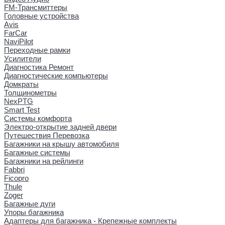
FM-Трансмиттеры
Головные устройства
Avis
FarCar
NaviPilot
Переходные рамки
Усилители
Диагностика Ремонт
Диагностические компьютеры
Домкраты
Толщинометры
NexPTG
Smart Test
Системы комфорта
Электро-открытие задней двери
Путешествия Перевозка
Багажники на крышу автомобиля
Багажные системы
Багажники на рейлинги
Fabbri
Ficopro
Thule
Zoger
Багажные дуги
Упоры багажника
Адаптеры для багажника - Крепежные комплекты