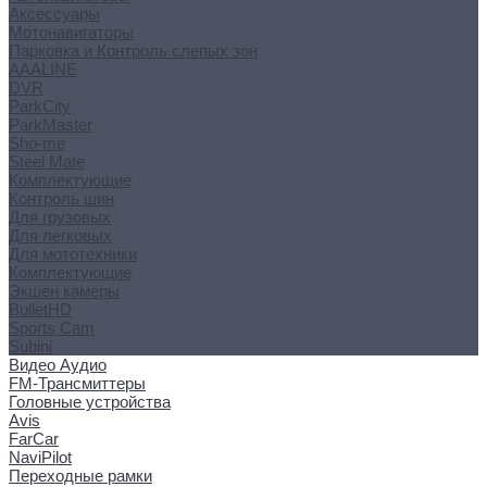
Аксессуары
Мотонавигаторы
Парковка и Контроль слепых зон
AAALINE
DVR
ParkCity
ParkMaster
Sho-me
Steel Mate
Комплектующие
Контроль шин
Для грузовых
Для легковых
Для мототехники
Комплектующие
Экшен камеры
BulletHD
Sports Cam
Subini
Видео Аудио
FM-Трансмиттеры
Головные устройства
Avis
FarCar
NaviPilot
Переходные рамки