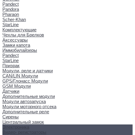
Pandect
Pandora
Pharaon
Scher-Khan
StarLine
Комплектующие
Чехлы для Брелков
Аксессуары
Замки капота
Иммобилайзеры
Pandect
StarLine
Призрак
Модули, реле и датчики
CAN/LIN Модули
GPS/Глонасс Модули
GSM Модули
Датчики
Дополнительные модули
Модули автозапуска
Модули моторного отсека
Дополнительные реле
Сирены
Центральный замок
Электроника
Видео- регистраторы