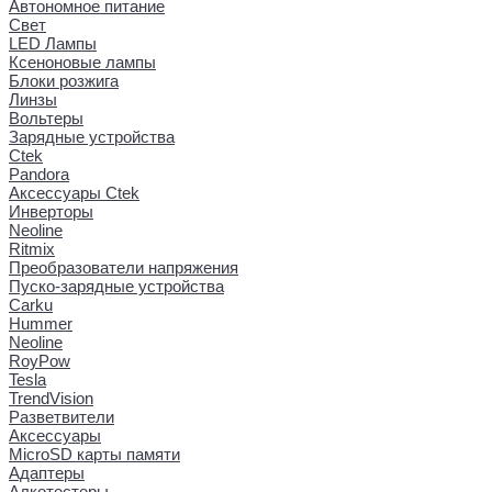
Автономное питание
Свет
LED Лампы
Ксеноновые лампы
Блоки розжига
Линзы
Вольтеры
Зарядные устройства
Ctek
Pandora
Аксессуары Ctek
Инверторы
Neoline
Ritmix
Преобразователи напряжения
Пуско-зарядные устройства
Carku
Hummer
Neoline
RoyPow
Tesla
TrendVision
Разветвители
Аксессуары
MicroSD карты памяти
Адаптеры
Алкотестеры