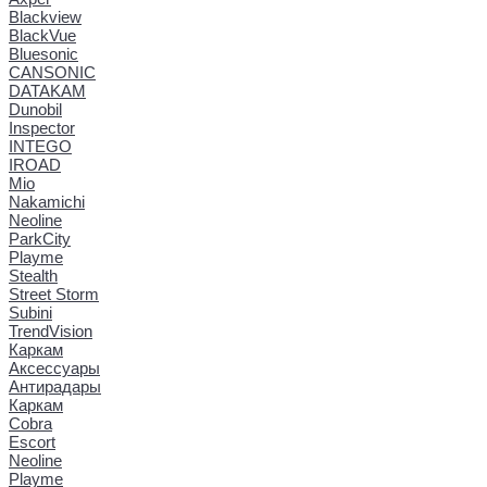
Blackview
BlackVue
Bluesonic
CANSONIC
DATAKAM
Dunobil
Inspector
INTEGO
IROAD
Mio
Nakamichi
Neoline
ParkCity
Playme
Stealth
Street Storm
Subini
TrendVision
Каркам
Аксессуары
Антирадары
Каркам
Cobra
Escort
Neoline
Playme