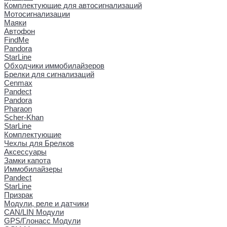
Комплектующие для автосигнализаций
Мотосигнализации
Маяки
Автофон
FindMe
Pandora
StarLine
Обходчики иммобилайзеров
Брелки для сигнализаций
Cenmax
Pandect
Pandora
Pharaon
Scher-Khan
StarLine
Комплектующие
Чехлы для Брелков
Аксессуары
Замки капота
Иммобилайзеры
Pandect
StarLine
Призрак
Модули, реле и датчики
CAN/LIN Модули
GPS/Глонасс Модули