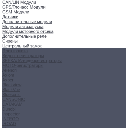
CAN/LIN Модули
GPS/Глонасс Модули
GSM Модули
Датчики
Дополнительные модули
Модули автозапуска
Модули моторного отсека
Дополнительные реле
Сирены
Центральный замок
Электроника
Видео- регистраторы
ЗЕРКАЛА-видеорегистраторы
МОТО-регистраторы
Akenori
Axiom
Axper
Blackview
BlackVue
Bluesonic
CANSONIC
DATAKAM
Dunobil
Inspector
INTEGO
IROAD