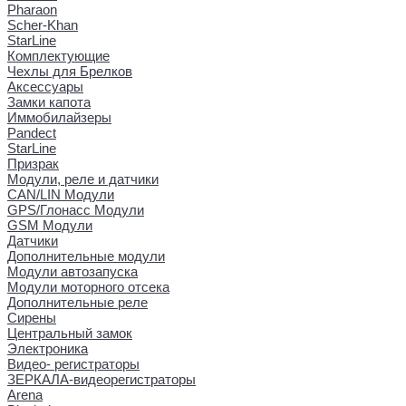
Pharaon
Scher-Khan
StarLine
Комплектующие
Чехлы для Брелков
Аксессуары
Замки капота
Иммобилайзеры
Pandect
StarLine
Призрак
Модули, реле и датчики
CAN/LIN Модули
GPS/Глонасс Модули
GSM Модули
Датчики
Дополнительные модули
Модули автозапуска
Модули моторного отсека
Дополнительные реле
Сирены
Центральный замок
Электроника
Видео- регистраторы
ЗЕРКАЛА-видеорегистраторы
Arena