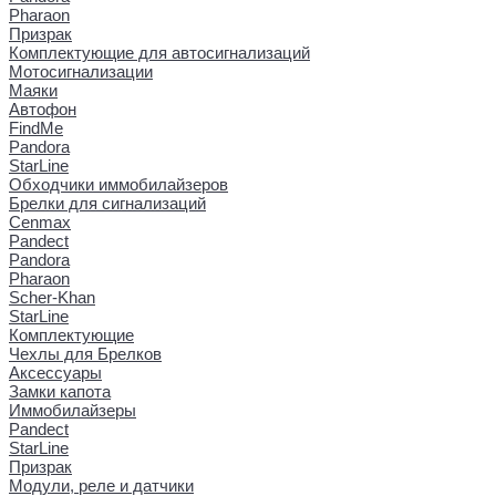
Pharaon
Призрак
Комплектующие для автосигнализаций
Мотосигнализации
Маяки
Автофон
FindMe
Pandora
StarLine
Обходчики иммобилайзеров
Брелки для сигнализаций
Cenmax
Pandect
Pandora
Pharaon
Scher-Khan
StarLine
Комплектующие
Чехлы для Брелков
Аксессуары
Замки капота
Иммобилайзеры
Pandect
StarLine
Призрак
Модули, реле и датчики