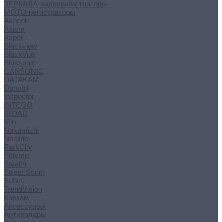
ЗЕРКАЛА-видеорегистраторы
МОТО-регистраторы
Akenori
Axiom
Axper
Blackview
BlackVue
Bluesonic
CANSONIC
DATAKAM
Dunobil
Inspector
INTEGO
IROAD
Mio
Nakamichi
Neoline
ParkCity
Playme
Stealth
Street Storm
Subini
TrendVision
Каркам
Аксессуары
Антирадары