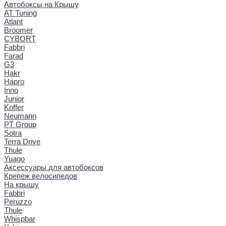
Автобоксы на Крышу
AT Tuning
Atlant
Broomer
CYBORT
Fabbri
Farad
G3
Hakr
Hapro
Inno
Junior
Koffer
Neumann
PT Group
Sotra
Terra Drive
Thule
Yuago
Аксессуары для автобоксов
Крепеж велосипедов
На крышу
Fabbri
Peruzzo
Thule
Whispbar