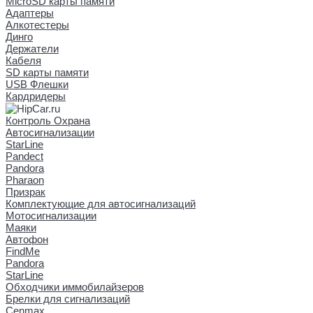
MicroSD карты памяти
Адаптеры
Алкотестеры
Динго
Держатели
Кабеля
SD карты памяти
USB Флешки
Кардридеры
Контроль Охрана
Автосигнализации
StarLine
Pandect
Pandora
Pharaon
Призрак
Комплектующие для автосигнализаций
Мотосигнализации
Маяки
Автофон
FindMe
Pandora
StarLine
Обходчики иммобилайзеров
Брелки для сигнализаций
Cenmax