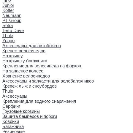
Inno
Junior
Koffer
Neumann
PT Group
Sotra
Terra Drive
Thule
Yuago
Аксессуары для автобоксов
Крепеж велосипедов
На крышу
На крышку багажника
Крепление для велосипеда на фаркоп
На запасное колесо
Хранение велосипедов
Аксессуары и запчасти для велобагажников
Крепеж лыж и сноубордов
Thule
Аксессуары
Крепления для водного снаряжения
Серфинг
Грузовые корзины
Защита бамперов и пороги
Коврики
Багажника
Резиновые