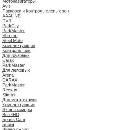
Мотонавигаторы
Avis
Парковка и Контроль слепых зон
AAALINE
DVR
ParkCity
ParkMaster
Sho-me
Steel Mate
Комплектующие
Контроль шин
Для грузовых
Carax
ParkMaster
Для легковых
Arena
CARAX
ParkMaster
Recxon
Slimtec
Для мототехники
Комплектующие
Экшен камеры
BulletHD
Sports Cam
Subini
Видео Аудио