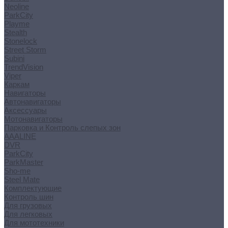
Neoline
ParkCity
Playme
Stealth
Stonelock
Street Storm
Subini
TrendVision
Viper
Каркам
Навигаторы
Автонавигаторы
Аксессуары
Мотонавигаторы
Парковка и Контроль слепых зон
AAALINE
DVR
ParkCity
ParkMaster
Sho-me
Steel Mate
Комплектующие
Контроль шин
Для грузовых
Для легковых
Для мототехники