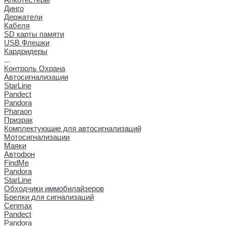
Динго
Держатели
Кабеля
SD карты памяти
USB Флешки
Кардридеры
...
Контроль Охрана
Автосигнализации
StarLine
Pandect
Pandora
Pharaon
Призрак
Комплектующие для автосигнализаций
Мотосигнализации
Маяки
Автофон
FindMe
Pandora
StarLine
Обходчики иммобилайзеров
Брелки для сигнализаций
Cenmax
Pandect
Pandora