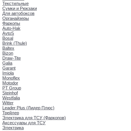
Текстильные
Сумки и Рюкзаки
Для автобоксов
Органайзеры
Фаркопы
Auto-Hak
AvtoS
Bosal
Brink (Thule)
Baltex
Bizon
Draw-Tite
Galia
Garant
Imiola
Monoflex
Motodor
PT Group
Steinhof
Westfalia
Witter
Leader Plus (Лидер Плюс)
Трейлер
Электрика для ТСУ (Фаркопов)
Аксессуары для ТСУ
Электрика