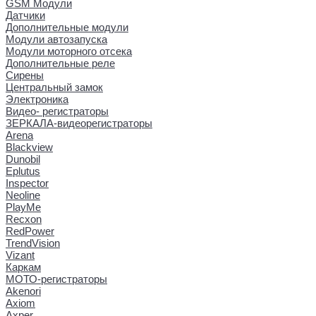
GSM Модули
Датчики
Дополнительные модули
Модули автозапуска
Модули моторного отсека
Дополнительные реле
Сирены
Центральный замок
Электроника
Видео- регистраторы
ЗЕРКАЛА-видеорегистраторы
Arena
Blackview
Dunobil
Eplutus
Inspector
Neoline
PlayMe
Recxon
RedPower
TrendVision
Vizant
Каркам
МОТО-регистраторы
Akenori
Axiom
Axper