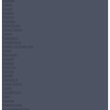
Каркам
Cobra
Escort
Neoline
Playme
Prestige
SilverStone
Street Storm
Subini
Radartech
TrendVision
Комбо устройства
Axper
Bluesonic
Dunobil
Neoline
ParkCity
Playme
Stealth
Stonelock
Street Storm
Subini
TrendVision
Viper
Каркам
Навигаторы
Автонавигаторы