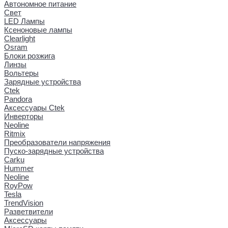
Автономное питание
Свет
LED Лампы
Ксеноновые лампы
Clearlight
Osram
Блоки розжига
Линзы
Вольтеры
Зарядные устройства
Ctek
Pandora
Аксессуары Ctek
Инверторы
Neoline
Ritmix
Преобразователи напряжения
Пуско-зарядные устройства
Carku
Hummer
Neoline
RoyPow
Tesla
TrendVision
Разветвители
Аксессуары