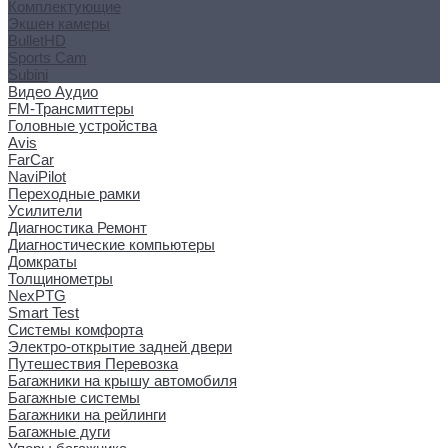
Комплектующие
Экшен камеры
BulletHD
Sports Cam
Subini
Видео Аудио
FM-Трансмиттеры
Головные устройства
Avis
FarCar
NaviPilot
Переходные рамки
Усилители
Диагностика Ремонт
Диагностические компьютеры
Домкраты
Толщинометры
NexPTG
Smart Test
Системы комфорта
Электро-открытие задней двери
Путешествия Перевозка
Багажники на крышу автомобиля
Багажные системы
Багажники на рейлинги
Багажные дуги