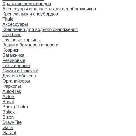
Хранение велосипедов
Аксессуары и запчасти для велобагажников
Крепеж лыж и сноубордов
Thule
Аксессуары
Крепления для водного снаряжения
Серфинг
Грузовые корзины
Защита бамперов и пороги
Коврики
Багажника
Резиновые
Текстильные
Сумки и Рюкзаки
Для автобоксов
Органайзеры
Фаркопы
Auto-Hak
AvtoS
Bosal
Brink (Thule)
Baltex
Bizon
Draw-Tite
Galia
Garant