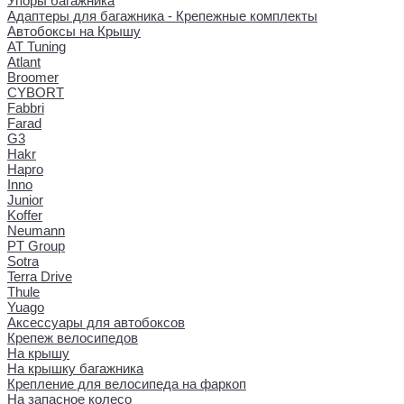
Упоры багажника
Адаптеры для багажника - Крепежные комплекты
Автобоксы на Крышу
AT Tuning
Atlant
Broomer
CYBORT
Fabbri
Farad
G3
Hakr
Hapro
Inno
Junior
Koffer
Neumann
PT Group
Sotra
Terra Drive
Thule
Yuago
Аксессуары для автобоксов
Крепеж велосипедов
На крышу
На крышку багажника
Крепление для велосипеда на фаркоп
На запасное колесо