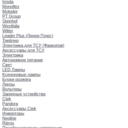
Imiola
Monoflex
Motodor
PT Group
Steinhof
Westfalia
Witter
Leader Plus (Лидер Плюс)
Трейлер
Электрика для ТСУ (Фаркопов)
Аксессуары для ТСУ
Электрика
Автономное питание
Свет
LED Лампы
Ксеноновые лампы
Блоки розжига
Линзы
Вольтеры
Зарядные устройства
Ctek
Pandora
Аксессуары Ctek
Инверторы
Neoline
Ritmix
Преобразователи напряжения