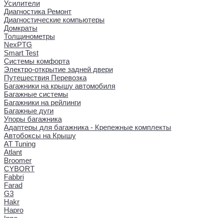
Усилители
Диагностика Ремонт
Диагностические компьютеры
Домкраты
Толщинометры
NexPTG
Smart Test
Системы комфорта
Электро-открытие задней двери
Путешествия Перевозка
Багажники на крышу автомобиля
Багажные системы
Багажники на рейлинги
Багажные дуги
Упоры багажника
Адаптеры для багажника - Крепежные комплекты
Автобоксы на Крышу
AT Tuning
Atlant
Broomer
CYBORT
Fabbri
Farad
G3
Hakr
Hapro