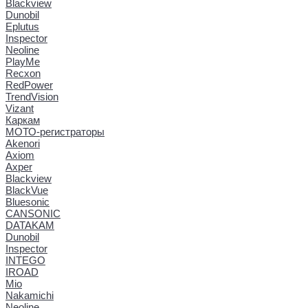
Blackview
Dunobil
Eplutus
Inspector
Neoline
PlayMe
Recxon
RedPower
TrendVision
Vizant
Каркам
МОТО-регистраторы
Akenori
Axiom
Axper
Blackview
BlackVue
Bluesonic
CANSONIC
DATAKAM
Dunobil
Inspector
INTEGO
IROAD
Mio
Nakamichi
Neoline