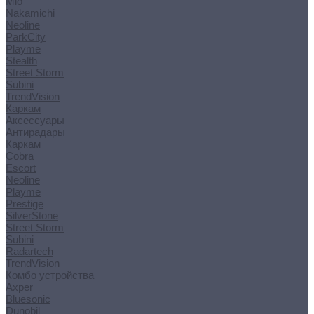
Mio
Nakamichi
Neoline
ParkCity
Playme
Stealth
Street Storm
Subini
TrendVision
Каркам
Аксессуары
Антирадары
Каркам
Cobra
Escort
Neoline
Playme
Prestige
SilverStone
Street Storm
Subini
Radartech
TrendVision
Комбо устройства
Axper
Bluesonic
Dunobil