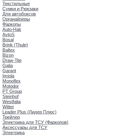
Текстильные
Сумки и Рюкзаки
Для автобоксов
Органайзеры
Фаркопы
Auto-Hak
AvtoS
Bosal
Brink (Thule)
Baltex
Bizon
Draw-Tite
Galia
Garant
Imiola
Monoflex
Motodor
PT Group
Steinhof
Westfalia
Witter
Leader Plus (Лидер Плюс)
Трейлер
Электрика для ТСУ (Фаркопов)
Аксессуары для ТСУ
Электрика