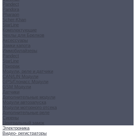
Pandect
Pandora
Pharaon
Scher-Khan
StarLine
Комплектующие
Чехлы для Брелков
Аксессуары
Замки капота
Иммобилайзеры
Pandect
StarLine
Призрак
Модули, реле и датчики
CAN/LIN Модули
GPS/Глонасс Модули
GSM Модули
Датчики
Дополнительные модули
Модули автозапуска
Модули моторного отсека
Дополнительные реле
Сирены
Центральный замок
Электроника
Видео- регистраторы