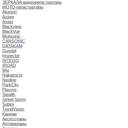
ЗЕРКАЛА-видеорегистраторы
МОТО-регистраторы
Akenori
Axiom
Axper
Blackview
BlackVue
Bluesonic
CANSONIC
DATAKAM
Dunobil
Inspector
INTEGO
IROAD
Mio
Nakamichi
Neoline
ParkCity
Playme
Stealth
Street Storm
Subini
TrendVision
Каркам
Аксессуары
Антирадары