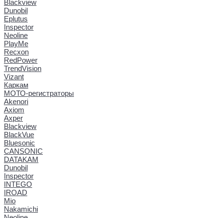
Blackview
Dunobil
Eplutus
Inspector
Neoline
PlayMe
Recxon
RedPower
TrendVision
Vizant
Каркам
МОТО-регистраторы
Akenori
Axiom
Axper
Blackview
BlackVue
Bluesonic
CANSONIC
DATAKAM
Dunobil
Inspector
INTEGO
IROAD
Mio
Nakamichi
Neoline