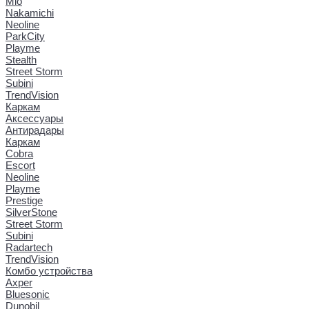
Mio
Nakamichi
Neoline
ParkCity
Playme
Stealth
Street Storm
Subini
TrendVision
Каркам
Аксессуары
Антирадары
Каркам
Cobra
Escort
Neoline
Playme
Prestige
SilverStone
Street Storm
Subini
Radartech
TrendVision
Комбо устройства
Axper
Bluesonic
Dunobil