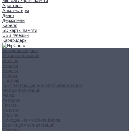
MicroSD карты памяти
Адаптеры
Алкотестеры
Динго
Держатели
Кабеля
SD карты памяти
USB Флешки
Кардридеры
Контроль Охрана
Автосигнализации
StarLine
Pandect
Pandora
Pharaon
Призрак
Комплектующие для автосигнализаций
Мотосигнализации
Маяки
Автофон
FindMe
Pandora
StarLine
Обходчики иммобилайзеров
Брелки для сигнализаций
Cenmax