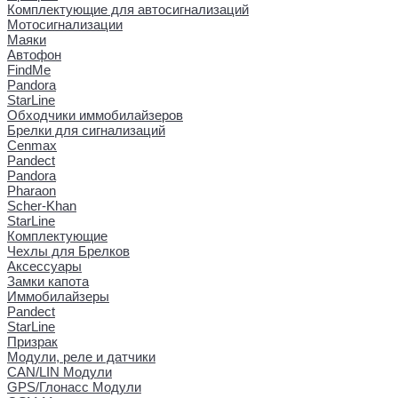
Комплектующие для автосигнализаций
Мотосигнализации
Маяки
Автофон
FindMe
Pandora
StarLine
Обходчики иммобилайзеров
Брелки для сигнализаций
Cenmax
Pandect
Pandora
Pharaon
Scher-Khan
StarLine
Комплектующие
Чехлы для Брелков
Аксессуары
Замки капота
Иммобилайзеры
Pandect
StarLine
Призрак
Модули, реле и датчики
CAN/LIN Модули
GPS/Глонасс Модули