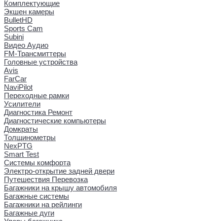
Комплектующие
Экшен камеры
BulletHD
Sports Cam
Subini
Видео Аудио
FM-Трансмиттеры
Головные устройства
Avis
FarCar
NaviPilot
Переходные рамки
Усилители
Диагностика Ремонт
Диагностические компьютеры
Домкраты
Толщинометры
NexPTG
Smart Test
Системы комфорта
Электро-открытие задней двери
Путешествия Перевозка
Багажники на крышу автомобиля
Багажные системы
Багажники на рейлинги
Багажные дуги