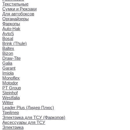
Текстильные
Сумки и Рюкзаки
Для автобоксов
Органайзеры
Фаркопы
Auto-Hak
AvtoS
Bosal
Brink (Thule)
Baltex
Bizon
Draw-Tite
Galia
Garant
Imiola
Monoflex
Motodor
PT Group
Steinhof
Westfalia
Witter
Leader Plus (Лидер Плюс)
Трейлер
Электрика для ТСУ (Фаркопов)
Аксессуары для ТСУ
Электрика