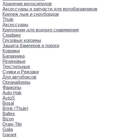
Хранение велосипедов
Аксессуары и запчасти для велобагажников
Крепеж лыж и сноубордов
Thule
Аксессуары
Крепления для водного снаряжения
Серфинг
Грузовые корзины
Защита бамперов и пороги
Коврики
Багажника
Резиновые
Текстильные
Сумки и Рюкзаки
Для автобоксов
Органайзеры
Фаркопы
Auto-Hak
AvtoS
Bosal
Brink (Thule)
Baltex
Bizon
Draw-Tite
Galia
Garant