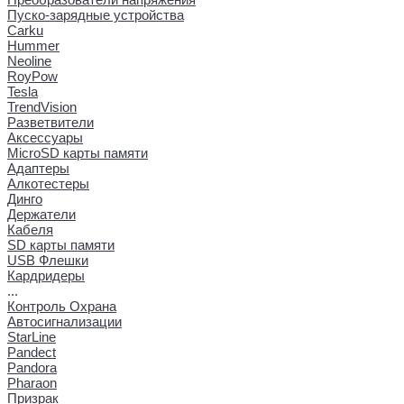
Пуско-зарядные устройства
Carku
Hummer
Neoline
RoyPow
Tesla
TrendVision
Разветвители
Аксессуары
MicroSD карты памяти
Адаптеры
Алкотестеры
Динго
Держатели
Кабеля
SD карты памяти
USB Флешки
Кардридеры
...
Контроль Охрана
Автосигнализации
StarLine
Pandect
Pandora
Pharaon
Призрак