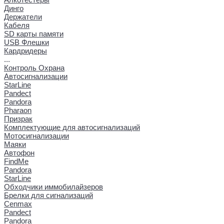
Динго
Держатели
Кабеля
SD карты памяти
USB Флешки
Кардридеры
...
Контроль Охрана
Автосигнализации
StarLine
Pandect
Pandora
Pharaon
Призрак
Комплектующие для автосигнализаций
Мотосигнализации
Маяки
Автофон
FindMe
Pandora
StarLine
Обходчики иммобилайзеров
Брелки для сигнализаций
Cenmax
Pandect
Pandora