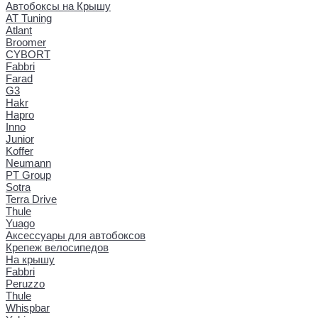
Автобоксы на Крышу
AT Tuning
Atlant
Broomer
CYBORT
Fabbri
Farad
G3
Hakr
Hapro
Inno
Junior
Koffer
Neumann
PT Group
Sotra
Terra Drive
Thule
Yuago
Аксессуары для автобоксов
Крепеж велосипедов
На крышу
Fabbri
Peruzzo
Thule
Whispbar