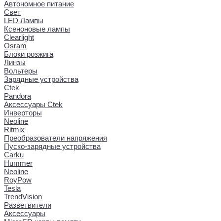
Автономное питание
Свет
LED Лампы
Ксеноновые лампы
Clearlight
Osram
Блоки розжига
Линзы
Вольтеры
Зарядные устройства
Ctek
Pandora
Аксессуары Ctek
Инверторы
Neoline
Ritmix
Преобразователи напряжения
Пуско-зарядные устройства
Carku
Hummer
Neoline
RoyPow
Tesla
TrendVision
Разветвители
Аксессуары