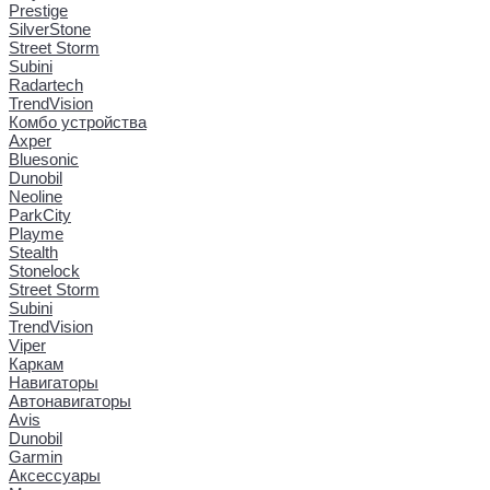
Prestige
SilverStone
Street Storm
Subini
Radartech
TrendVision
Комбо устройства
Axper
Bluesonic
Dunobil
Neoline
ParkCity
Playme
Stealth
Stonelock
Street Storm
Subini
TrendVision
Viper
Каркам
Навигаторы
Автонавигаторы
Avis
Dunobil
Garmin
Аксессуары