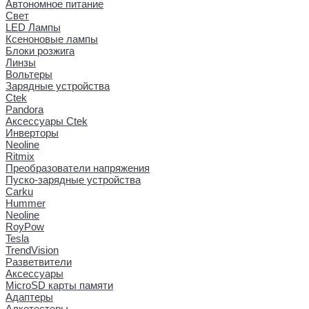
Автономное питание
Свет
LED Лампы
Ксеноновые лампы
Блоки розжига
Линзы
Вольтеры
Зарядные устройства
Ctek
Pandora
Аксессуары Ctek
Инверторы
Neoline
Ritmix
Преобразователи напряжения
Пуско-зарядные устройства
Carku
Hummer
Neoline
RoyPow
Tesla
TrendVision
Разветвители
Аксессуары
MicroSD карты памяти
Адаптеры
Алкотестеры