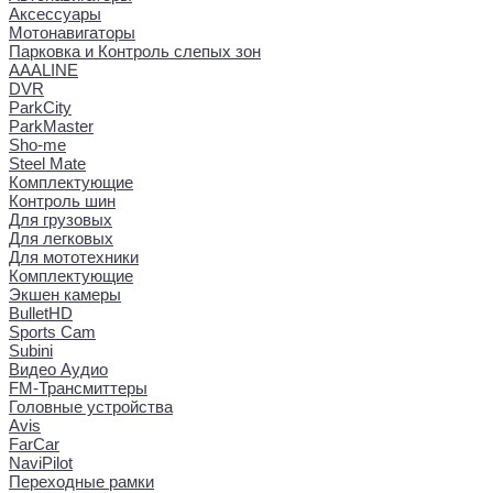
Аксессуары
Мотонавигаторы
Парковка и Контроль слепых зон
AAALINE
DVR
ParkCity
ParkMaster
Sho-me
Steel Mate
Комплектующие
Контроль шин
Для грузовых
Для легковых
Для мототехники
Комплектующие
Экшен камеры
BulletHD
Sports Cam
Subini
Видео Аудио
FM-Трансмиттеры
Головные устройства
Avis
FarCar
NaviPilot
Переходные рамки