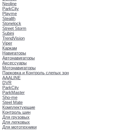
Neoline
ParkCity
Playme
Stealth
Stonelock
Street Storm
Subini
TrendVision
Viper
Каркам
Навигаторы
Автонавигаторы
Аксессуары
Мотонавигаторы
Парковка и Контроль слепых зон
AAALINE
DVR
ParkCity
ParkMaster
Sho-me
Steel Mate
Комплектующие
Контроль шин
Для грузовых
Для легковых
Для мототехники