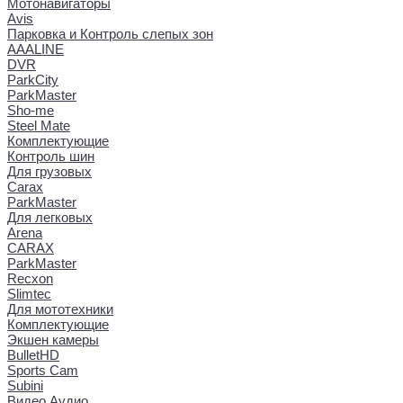
Мотонавигаторы
Avis
Парковка и Контроль слепых зон
AAALINE
DVR
ParkCity
ParkMaster
Sho-me
Steel Mate
Комплектующие
Контроль шин
Для грузовых
Carax
ParkMaster
Для легковых
Arena
CARAX
ParkMaster
Recxon
Slimtec
Для мототехники
Комплектующие
Экшен камеры
BulletHD
Sports Cam
Subini
Видео Аудио