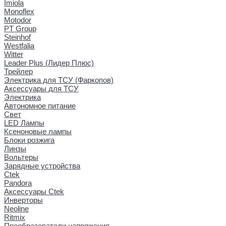
Imiola
Monoflex
Motodor
PT Group
Steinhof
Westfalia
Witter
Leader Plus (Лидер Плюс)
Трейлер
Электрика для ТСУ (Фаркопов)
Аксессуары для ТСУ
Электрика
Автономное питание
Свет
LED Лампы
Ксеноновые лампы
Блоки розжига
Линзы
Вольтеры
Зарядные устройства
Ctek
Pandora
Аксессуары Ctek
Инверторы
Neoline
Ritmix
Преобразователи напряжения