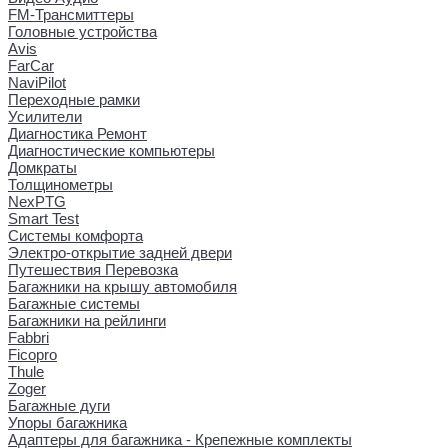
FM-Трансмиттеры
Головные устройства
Avis
FarCar
NaviPilot
Переходные рамки
Усилители
Диагностика Ремонт
Диагностические компьютеры
Домкраты
Толщинометры
NexPTG
Smart Test
Системы комфорта
Электро-открытие задней двери
Путешествия Перевозка
Багажники на крышу автомобиля
Багажные системы
Багажники на рейлинги
Fabbri
Ficopro
Thule
Zoger
Багажные дуги
Упоры багажника
Адаптеры для багажника - Крепежные комплекты