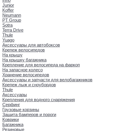
Inno
Junior
Koffer
Neumann
PT Group
Sotra
Terra Drive
Thule
Yuago
Аксессуары для автобоксов
Крепеж велосипедов
На крышу
На крышку багажника
Крепление для велосипеда на фаркоп
На запасное колесо
Хранение велосипедов
Аксессуары и запчасти для велобагажников
Крепеж лыж и сноубордов
Thule
Аксессуары
Крепления для водного снаряжения
Серфинг
Грузовые корзины
Защита бамперов и пороги
Коврики
Багажника
Резиновые