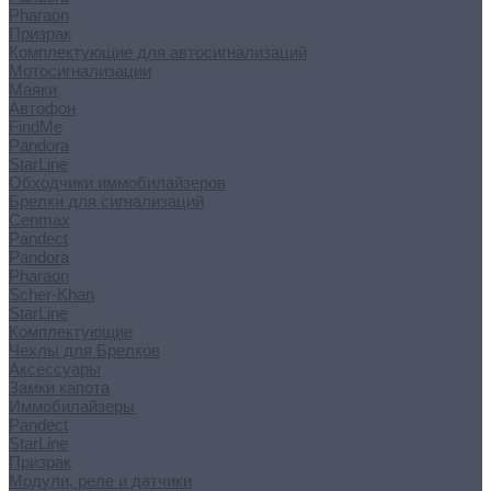
Pharaon
Призрак
Комплектующие для автосигнализаций
Мотосигнализации
Маяки
Автофон
FindMe
Pandora
StarLine
Обходчики иммобилайзеров
Брелки для сигнализаций
Cenmax
Pandect
Pandora
Pharaon
Scher-Khan
StarLine
Комплектующие
Чехлы для Брелков
Аксессуары
Замки капота
Иммобилайзеры
Pandect
StarLine
Призрак
Модули, реле и датчики