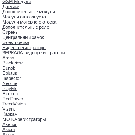
GSM Модули
Датчики
Дополнительные модули
Модули автозапуска
Модули моторного отсека
Дополнительные реле
Сирены
Центральный замок
Электроника
Видео- регистраторы
ЗЕРКАЛА-видеорегистраторы
Arena
Blackview
Dunobil
Eplutus
Inspector
Neoline
PlayMe
Recxon
RedPower
TrendVision
Vizant
Каркам
МОТО-регистраторы
Akenori
Axiom
Axper