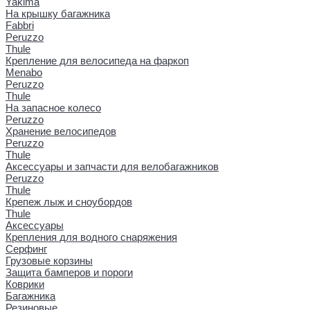
Yakima
На крышку багажника
Fabbri
Peruzzo
Thule
Крепление для велосипеда на фаркоп
Menabo
Peruzzo
Thule
На запасное колесо
Peruzzo
Хранение велосипедов
Peruzzo
Thule
Аксессуары и запчасти для велобагажников
Peruzzo
Thule
Крепеж лыж и сноубордов
Thule
Аксессуары
Крепления для водного снаряжения
Серфинг
Грузовые корзины
Защита бамперов и пороги
Коврики
Багажника
Резиновые