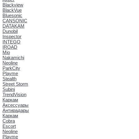
Blackview
BlackVue
Bluesonic
CANSONIC
DATAKAM
Dunobil
Inspector
INTEGO
IROAD
Mio
Nakamichi
Neoline
ParkCity
Playme
Stealth
Street Storm
Subini
TrendVision
Каркам
Аксессуары
Антирадары
Каркам
Cobra
Escort
Neoline
Playme