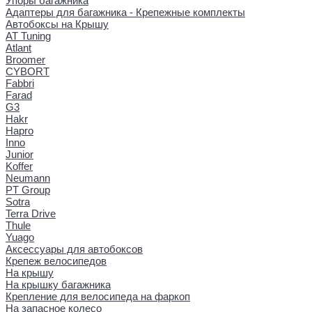
Упоры багажника
Адаптеры для багажника - Крепежные комплекты
Автобоксы на Крышу
AT Tuning
Atlant
Broomer
CYBORT
Fabbri
Farad
G3
Hakr
Hapro
Inno
Junior
Koffer
Neumann
PT Group
Sotra
Terra Drive
Thule
Yuago
Аксессуары для автобоксов
Крепеж велосипедов
На крышу
На крышку багажника
Крепление для велосипеда на фаркоп
На запасное колесо