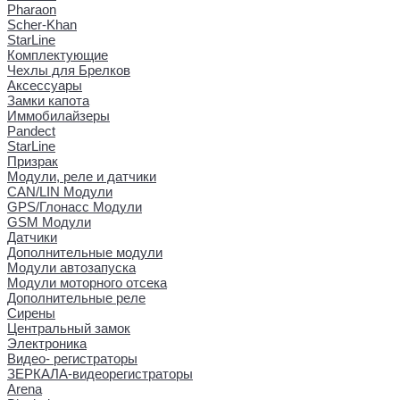
Pharaon
Scher-Khan
StarLine
Комплектующие
Чехлы для Брелков
Аксессуары
Замки капота
Иммобилайзеры
Pandect
StarLine
Призрак
Модули, реле и датчики
CAN/LIN Модули
GPS/Глонасс Модули
GSM Модули
Датчики
Дополнительные модули
Модули автозапуска
Модули моторного отсека
Дополнительные реле
Сирены
Центральный замок
Электроника
Видео- регистраторы
ЗЕРКАЛА-видеорегистраторы
Arena