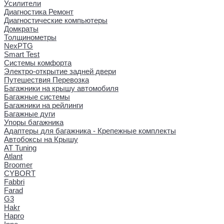
Усилители
Диагностика Ремонт
Диагностические компьютеры
Домкраты
Толщинометры
NexPTG
Smart Test
Системы комфорта
Электро-открытие задней двери
Путешествия Перевозка
Багажники на крышу автомобиля
Багажные системы
Багажники на рейлинги
Багажные дуги
Упоры багажника
Адаптеры для багажника - Крепежные комплекты
Автобоксы на Крышу
AT Tuning
Atlant
Broomer
CYBORT
Fabbri
Farad
G3
Hakr
Hapro