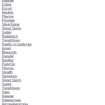
Каркам
Cobra
Escort
Neoline
Playme
Prestige
SilverStone
Street Storm
Subini
Radartech
TrendVision
Комбо устройства
Axper
Bluesonic
Dunobil
Neoline
ParkCity
Playme
Stealth
Stonelock
Street Storm
Subini
TrendVision
Viper
Каркам
Навигаторы
Автонавигаторы