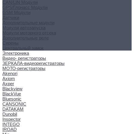
CAN/LIN Модули
GPS/Глонасс Модули
GSM Модули
Датчики
Дополнительные модули
Модули автозапуска
Модули моторного отсека
Дополнительные реле
Сирены
Центральный замок
Электроника
Видео- регистраторы
ЗЕРКАЛА-видеорегистраторы
МОТО-регистраторы
Akenori
Axiom
Axper
Blackview
BlackVue
Bluesonic
CANSONIC
DATAKAM
Dunobil
Inspector
INTEGO
IROAD