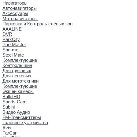
Навигаторы
Автонавигаторы
Аксессуары
Мотонавигаторы
Парковка и Контроль слепых зон
AAALINE
DVR
ParkCity
ParkMaster
Sho-me
Steel Mate
Комплектующие
Контроль шин
Для грузовых
Для легковых
Для мототехники
Комплектующие
Экшен камеры
BulletHD
Sports Cam
Subini
Видео Аудио
FM-Трансмиттеры
Головные устройства
Avis
FarCar