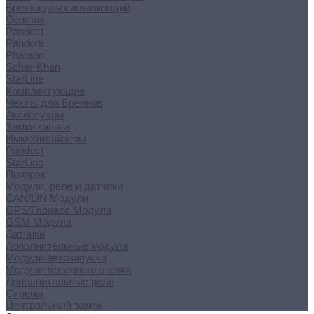
Брелки для сигнализаций
Cenmax
Pandect
Pandora
Pharaon
Scher-Khan
StarLine
Комплектующие
Чехлы для Брелков
Аксессуары
Замки капота
Иммобилайзеры
Pandect
StarLine
Призрак
Модули, реле и датчики
CAN/LIN Модули
GPS/Глонасс Модули
GSM Модули
Датчики
Дополнительные модули
Модули автозапуска
Модули моторного отсека
Дополнительные реле
Сирены
Центральный замок