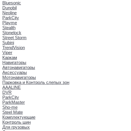
Bluesonic
Dunobil
Neoline
ParkCity
Playme
Stealth
Stonelock
Street Storm
Subini
TrendVision
Viper
Каркам
Навигаторы
Автонавигаторы
Аксессуары
Мотонавигаторы
Парковка и Контроль слепых зон
AAALINE
DVR
ParkCity
ParkMaster
Sho-me
Steel Mate
Комплектующие
Контроль шин
Для грузовых