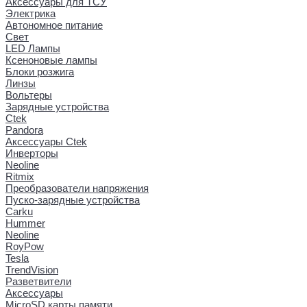
Аксессуары для ТСУ
Электрика
Автономное питание
Свет
LED Лампы
Ксеноновые лампы
Блоки розжига
Линзы
Вольтеры
Зарядные устройства
Ctek
Pandora
Аксессуары Ctek
Инверторы
Neoline
Ritmix
Преобразователи напряжения
Пуско-зарядные устройства
Carku
Hummer
Neoline
RoyPow
Tesla
TrendVision
Разветвители
Аксессуары
MicroSD карты памяти