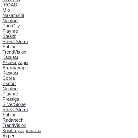
IROAD
Mio
Nakamichi
Neoline
ParkCity
Playme
Stealth
Street Storm
Subini
TrendVision
Каркам
Аксессуары
Антирадары
Каркам
Cobra
Escort
Neoline
Playme
Prestige
SilverStone
Street Storm
Subini
Radartech
TrendVision
Комбо устройства
Axper