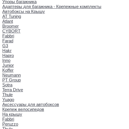
Упоры багажника
Адаптеры для багажника - Крепежные комплекты
Автобоксы на Крышу
AT Tuning
Atlant
Broomer
CYBORT
Fabbri
Farad
G3
Hakr
Hapro
Inno
Junior
Koffer
Neumann
PT Group
Sotra
Terra Drive
Thule
Yuago
Аксессуары для автобоксов
Крепеж велосипедов
На крышу
Fabbri
Peruzzo
Thule