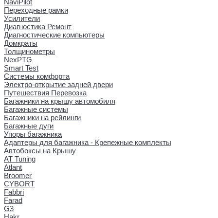
NaviPilot
Переходные рамки
Усилители
Диагностика Ремонт
Диагностические компьютеры
Домкраты
Толщинометры
NexPTG
Smart Test
Системы комфорта
Электро-открытие задней двери
Путешествия Перевозка
Багажники на крышу автомобиля
Багажные системы
Багажники на рейлинги
Багажные дуги
Упоры багажника
Адаптеры для багажника - Крепежные комплекты
Автобоксы на Крышу
AT Tuning
Atlant
Broomer
CYBORT
Fabbri
Farad
G3
Hakr