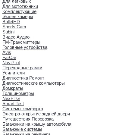
Для легковых
Для мототехники
Комплектующие
Экшен камеры
BulletHD
Sports Cam
Subini
Видео Аудио
FM-Трансмиттеры
Головные устройства
Avis
FarCar
NaviPilot
Переходные рамки
Усилители
Диагностика Ремонт
Диагностические компьютеры
Домкраты
Толщинометры
NexPTG
Smart Test
Системы комфорта
Электро-открытие задней двери
Путешествия Перевозка
Багажники на крышу автомобиля
Багажные системы
Багажники на рейлинги