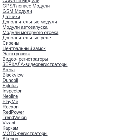
CAN/LIN Модули
GPS/Глонасс Модули
GSM Модули
Датчики
Дополнительные модули
Модули автозапуска
Модули моторного отсека
Дополнительные реле
Сирены
Центральный замок
Электроника
Видео- регистраторы
ЗЕРКАЛА-видеорегистраторы
Arena
Blackview
Dunobil
Eplutus
Inspector
Neoline
PlayMe
Recxon
RedPower
TrendVision
Vizant
Каркам
МОТО-регистраторы
Akenori