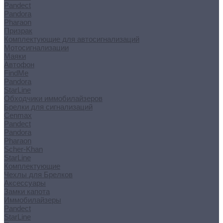
Pandect
Pandora
Pharaon
Призрак
Комплектующие для автосигнализаций
Мотосигнализации
Маяки
Автофон
FindMe
Pandora
StarLine
Обходчики иммобилайзеров
Брелки для сигнализаций
Cenmax
Pandect
Pandora
Pharaon
Scher-Khan
StarLine
Комплектующие
Чехлы для Брелков
Аксессуары
Замки капота
Иммобилайзеры
Pandect
StarLine