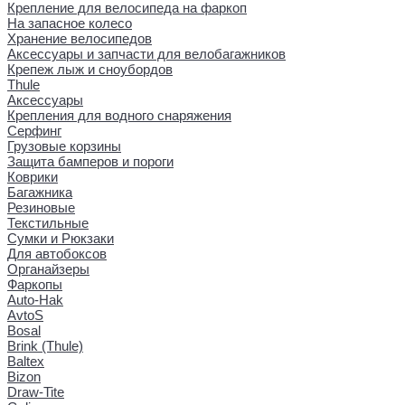
Крепление для велосипеда на фаркоп
На запасное колесо
Хранение велосипедов
Аксессуары и запчасти для велобагажников
Крепеж лыж и сноубордов
Thule
Аксессуары
Крепления для водного снаряжения
Серфинг
Грузовые корзины
Защита бамперов и пороги
Коврики
Багажника
Резиновые
Текстильные
Сумки и Рюкзаки
Для автобоксов
Органайзеры
Фаркопы
Auto-Hak
AvtoS
Bosal
Brink (Thule)
Baltex
Bizon
Draw-Tite