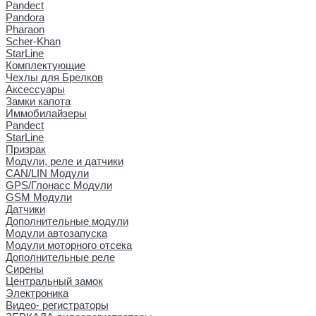
Pandect
Pandora
Pharaon
Scher-Khan
StarLine
Комплектующие
Чехлы для Брелков
Аксессуары
Замки капота
Иммобилайзеры
Pandect
StarLine
Призрак
Модули, реле и датчики
CAN/LIN Модули
GPS/Глонасс Модули
GSM Модули
Датчики
Дополнительные модули
Модули автозапуска
Модули моторного отсека
Дополнительные реле
Сирены
Центральный замок
Электроника
Видео- регистраторы