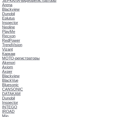
ЗЕРКАЛА-видеорегистраторы
Arena
Blackview
Dunobil
Eplutus
Inspector
Neoline
PlayMe
Recxon
RedPower
TrendVision
Vizant
Каркам
МОТО-регистраторы
Akenori
Axiom
Axper
Blackview
BlackVue
Bluesonic
CANSONIC
DATAKAM
Dunobil
Inspector
INTEGO
IROAD
Mio