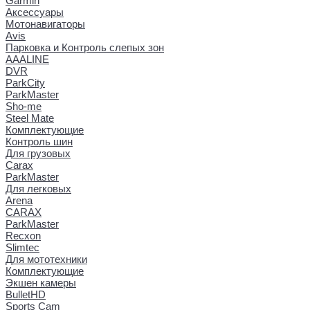
Garmin
Аксессуары
Мотонавигаторы
Avis
Парковка и Контроль слепых зон
AAALINE
DVR
ParkCity
ParkMaster
Sho-me
Steel Mate
Комплектующие
Контроль шин
Для грузовых
Carax
ParkMaster
Для легковых
Arena
CARAX
ParkMaster
Recxon
Slimtec
Для мототехники
Комплектующие
Экшен камеры
BulletHD
Sports Cam