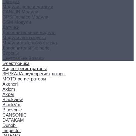
Призрак
Модули, реле и датчики
CAN/LIN Модули
GPS/Глонасс Модули
GSM Модули
Датчики
Дополнительные модули
Модули автозапуска
Модули моторного отсека
Дополнительные реле
Сирены
Центральный замок
Электроника
Видео- регистраторы
ЗЕРКАЛА-видеорегистраторы
МОТО-регистраторы
Akenori
Axiom
Axper
Blackview
BlackVue
Bluesonic
CANSONIC
DATAKAM
Dunobil
Inspector
INTEGO