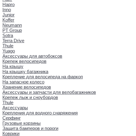
Hapro
Inno
Junior
Koffer
Neumann
PT Group
Sotra
Terra Drive
Thule
Yuago
Аксессуары для автобоксов
Крепеж велосипедов
На крышу
На крышку багажника
Крепление для велосипеда на фаркоп
На запасное колесо
Хранение велосипедов
Аксессуары и запчасти для велобагажников
Крепеж лыж и сноубордов
Thule
Аксессуары
Крепления для водного снаряжения
Серфинг
Грузовые корзины
Защита бамперов и пороги
Коврики