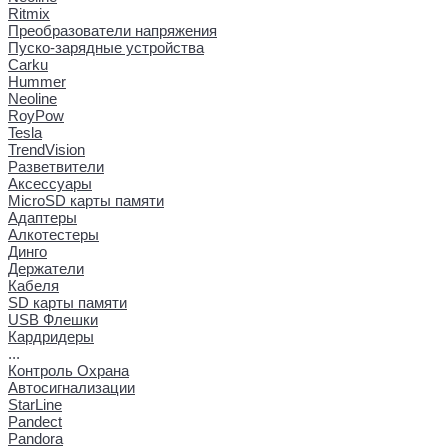
Ritmix
Преобразователи напряжения
Пуско-зарядные устройства
Carku
Hummer
Neoline
RoyPow
Tesla
TrendVision
Разветвители
Аксессуары
MicroSD карты памяти
Адаптеры
Алкотестеры
Динго
Держатели
Кабеля
SD карты памяти
USB Флешки
Кардридеры
...
Контроль Охрана
Автосигнализации
StarLine
Pandect
Pandora