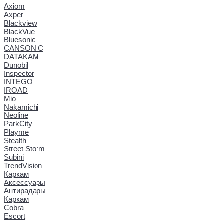
Axiom
Axper
Blackview
BlackVue
Bluesonic
CANSONIC
DATAKAM
Dunobil
Inspector
INTEGO
IROAD
Mio
Nakamichi
Neoline
ParkCity
Playme
Stealth
Street Storm
Subini
TrendVision
Каркам
Аксессуары
Антирадары
Каркам
Cobra
Escort