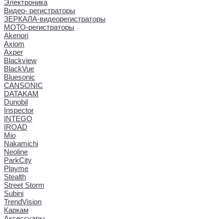
Электроника
Видео- регистраторы
ЗЕРКАЛА-видеорегистраторы
МОТО-регистраторы
Akenori
Axiom
Axper
Blackview
BlackVue
Bluesonic
CANSONIC
DATAKAM
Dunobil
Inspector
INTEGO
IROAD
Mio
Nakamichi
Neoline
ParkCity
Playme
Stealth
Street Storm
Subini
TrendVision
Каркам
Аксессуары