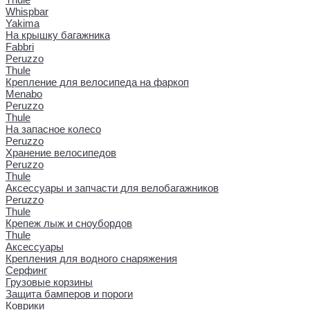
Whispbar
Yakima
На крышку багажника
Fabbri
Peruzzo
Thule
Крепление для велосипеда на фаркоп
Menabo
Peruzzo
Thule
На запасное колесо
Peruzzo
Хранение велосипедов
Peruzzo
Thule
Аксессуары и запчасти для велобагажников
Peruzzo
Thule
Крепеж лыж и сноубордов
Thule
Аксессуары
Крепления для водного снаряжения
Серфинг
Грузовые корзины
Защита бамперов и пороги
Коврики