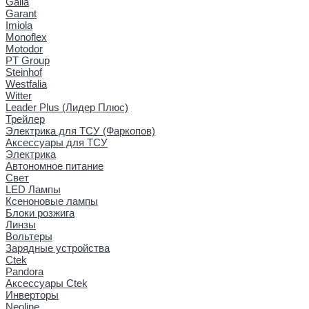
Galia
Garant
Imiola
Monoflex
Motodor
PT Group
Steinhof
Westfalia
Witter
Leader Plus (Лидер Плюс)
Трейлер
Электрика для ТСУ (Фаркопов)
Аксессуары для ТСУ
Электрика
Автономное питание
Свет
LED Лампы
Ксеноновые лампы
Блоки розжига
Линзы
Вольтеры
Зарядные устройства
Ctek
Pandora
Аксессуары Ctek
Инверторы
Neoline