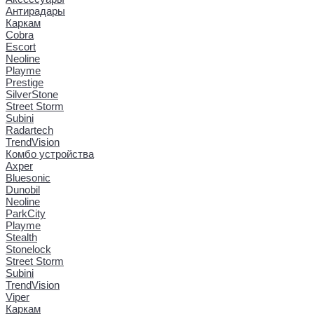
Антирадары
Каркам
Cobra
Escort
Neoline
Playme
Prestige
SilverStone
Street Storm
Subini
Radartech
TrendVision
Комбо устройства
Axper
Bluesonic
Dunobil
Neoline
ParkCity
Playme
Stealth
Stonelock
Street Storm
Subini
TrendVision
Viper
Каркам