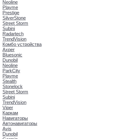
Neoline
Playme
Prestige
SilverStone
Street Storm
Subini
Radartech
TrendVision
Комбо устройства
Axper
Bluesonic
Dunobil
Neoline
ParkCity
Playme
Stealth
Stonelock
Street Storm
Subini
TrendVision
Viper
Каркам
Навигаторы
Автонавигаторы
Avis
Dunobil