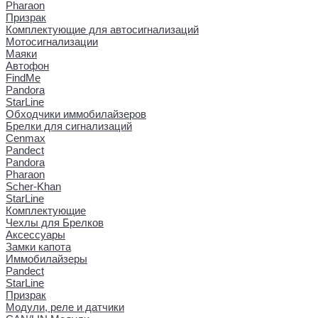
Pharaon
Призрак
Комплектующие для автосигнализаций
Мотосигнализации
Маяки
Автофон
FindMe
Pandora
StarLine
Обходчики иммобилайзеров
Брелки для сигнализаций
Cenmax
Pandect
Pandora
Pharaon
Scher-Khan
StarLine
Комплектующие
Чехлы для Брелков
Аксессуары
Замки капота
Иммобилайзеры
Pandect
StarLine
Призрак
Модули, реле и датчики