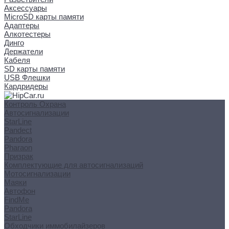
Аксессуары
MicroSD карты памяти
Адаптеры
Алкотестеры
Динго
Держатели
Кабеля
SD карты памяти
USB Флешки
Кардридеры
Контроль Охрана
Автосигнализации
StarLine
Pandect
Pandora
Pharaon
Призрак
Комплектующие для автосигнализаций
Мотосигнализации
Маяки
Автофон
FindMe
Pandora
StarLine
Обходчики иммобилайзеров