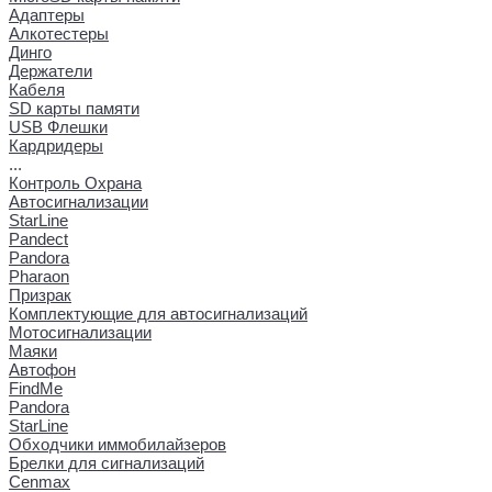
Адаптеры
Алкотестеры
Динго
Держатели
Кабеля
SD карты памяти
USB Флешки
Кардридеры
...
Контроль Охрана
Автосигнализации
StarLine
Pandect
Pandora
Pharaon
Призрак
Комплектующие для автосигнализаций
Мотосигнализации
Маяки
Автофон
FindMe
Pandora
StarLine
Обходчики иммобилайзеров
Брелки для сигнализаций
Cenmax