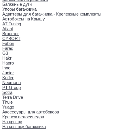
Багажные дуги
Упоры багажника
Адаптеры для багажника - Крепежные комплекты
Автобоксы на Крышу
AT Tuning
Atlant
Broomer
CYBORT
Fabbri
Farad
G3
Hakr
Hapro
Inno
Junior
Koffer
Neumann
PT Group
Sotra
Terra Drive
Thule
Yuago
Аксессуары для автобоксов
Крепеж велосипедов
На крышу
На крышку багажника