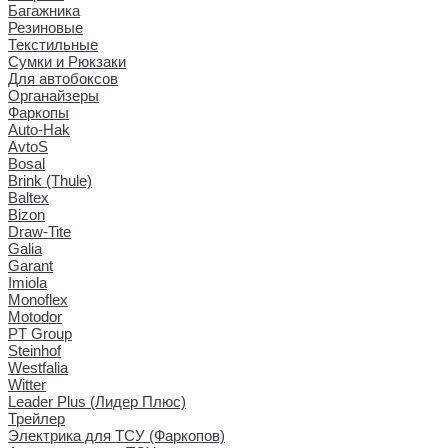
Багажника
Резиновые
Текстильные
Сумки и Рюкзаки
Для автобоксов
Органайзеры
Фаркопы
Auto-Hak
AvtoS
Bosal
Brink (Thule)
Baltex
Bizon
Draw-Tite
Galia
Garant
Imiola
Monoflex
Motodor
PT Group
Steinhof
Westfalia
Witter
Leader Plus (Лидер Плюс)
Трейлер
Электрика для ТСУ (Фаркопов)