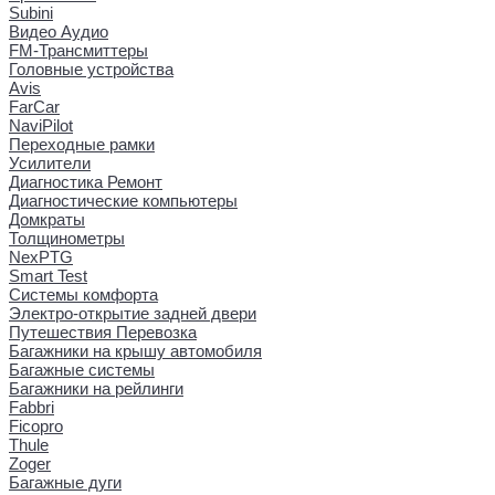
Subini
Видео Аудио
FM-Трансмиттеры
Головные устройства
Avis
FarCar
NaviPilot
Переходные рамки
Усилители
Диагностика Ремонт
Диагностические компьютеры
Домкраты
Толщинометры
NexPTG
Smart Test
Системы комфорта
Электро-открытие задней двери
Путешествия Перевозка
Багажники на крышу автомобиля
Багажные системы
Багажники на рейлинги
Fabbri
Ficopro
Thule
Zoger
Багажные дуги