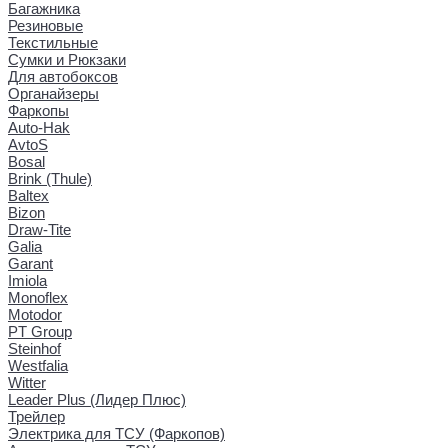
Багажника
Резиновые
Текстильные
Сумки и Рюкзаки
Для автобоксов
Органайзеры
Фаркопы
Auto-Hak
AvtoS
Bosal
Brink (Thule)
Baltex
Bizon
Draw-Tite
Galia
Garant
Imiola
Monoflex
Motodor
PT Group
Steinhof
Westfalia
Witter
Leader Plus (Лидер Плюс)
Трейлер
Электрика для ТСУ (Фаркопов)