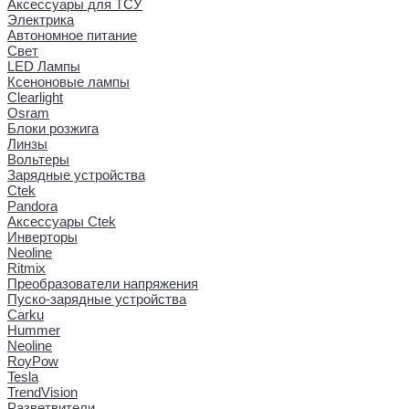
Аксессуары для ТСУ
Электрика
Автономное питание
Свет
LED Лампы
Ксеноновые лампы
Clearlight
Osram
Блоки розжига
Линзы
Вольтеры
Зарядные устройства
Ctek
Pandora
Аксессуары Ctek
Инверторы
Neoline
Ritmix
Преобразователи напряжения
Пуско-зарядные устройства
Carku
Hummer
Neoline
RoyPow
Tesla
TrendVision
Разветвители