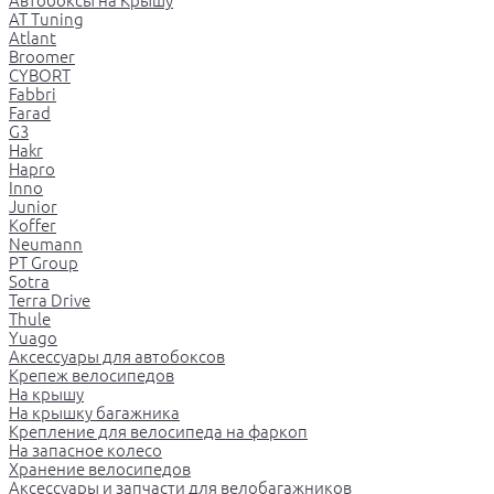
Автобоксы на Крышу
AT Tuning
Atlant
Broomer
CYBORT
Fabbri
Farad
G3
Hakr
Hapro
Inno
Junior
Koffer
Neumann
PT Group
Sotra
Terra Drive
Thule
Yuago
Аксессуары для автобоксов
Крепеж велосипедов
На крышу
На крышку багажника
Крепление для велосипеда на фаркоп
На запасное колесо
Хранение велосипедов
Аксессуары и запчасти для велобагажников