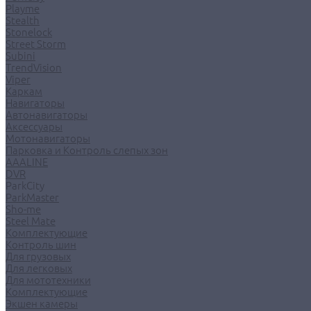
Playme
Stealth
Stonelock
Street Storm
Subini
TrendVision
Viper
Каркам
Навигаторы
Автонавигаторы
Аксессуары
Мотонавигаторы
Парковка и Контроль слепых зон
AAALINE
DVR
ParkCity
ParkMaster
Sho-me
Steel Mate
Комплектующие
Контроль шин
Для грузовых
Для легковых
Для мототехники
Комплектующие
Экшен камеры