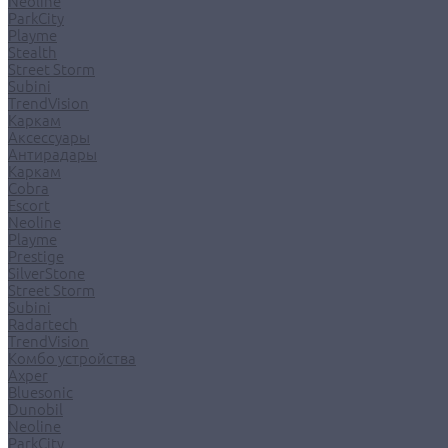
Neoline
ParkCity
Playme
Stealth
Street Storm
Subini
TrendVision
Каркам
Аксессуары
Антирадары
Каркам
Cobra
Escort
Neoline
Playme
Prestige
SilverStone
Street Storm
Subini
Radartech
TrendVision
Комбо устройства
Axper
Bluesonic
Dunobil
Neoline
ParkCity