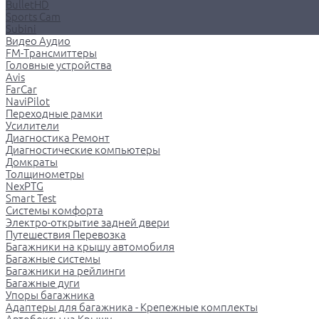
BulletHD
Sports Cam
Subini
Видео Аудио
FM-Трансмиттеры
Головные устройства
Avis
FarCar
NaviPilot
Переходные рамки
Усилители
Диагностика Ремонт
Диагностические компьютеры
Домкраты
Толщинометры
NexPTG
Smart Test
Системы комфорта
Электро-открытие задней двери
Путешествия Перевозка
Багажники на крышу автомобиля
Багажные системы
Багажники на рейлинги
Багажные дуги
Упоры багажника
Адаптеры для багажника - Крепежные комплекты