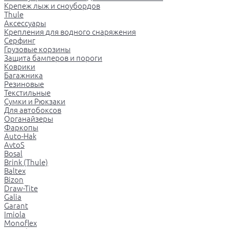
Крепеж лыж и сноубордов
Thule
Аксессуары
Крепления для водного снаряжения
Серфинг
Грузовые корзины
Защита бамперов и пороги
Коврики
Багажника
Резиновые
Текстильные
Сумки и Рюкзаки
Для автобоксов
Органайзеры
Фаркопы
Auto-Hak
AvtoS
Bosal
Brink (Thule)
Baltex
Bizon
Draw-Tite
Galia
Garant
Imiola
Monoflex