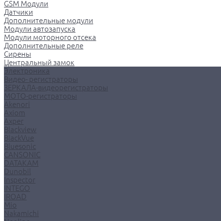
GSM Модули
Датчики
Дополнительные модули
Модули автозапуска
Модули моторного отсека
Дополнительные реле
Сирены
Центральный замок
Электроника
Видео- регистраторы
ЗЕРКАЛА-видеорегистраторы
МОТО-регистраторы
Akenori
Axiom
Axper
Blackview
BlackVue
Bluesonic
CANSONIC
DATAKAM
Dunobil
Inspector
INTEGO
IROAD
Mio
Nakamichi