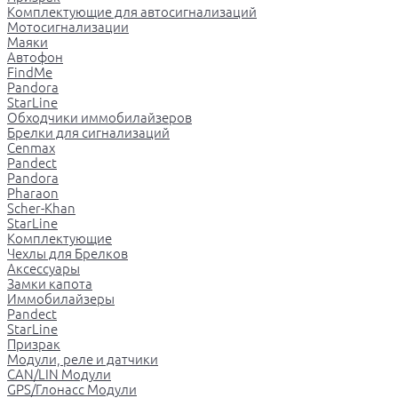
Комплектующие для автосигнализаций
Мотосигнализации
Маяки
Автофон
FindMe
Pandora
StarLine
Обходчики иммобилайзеров
Брелки для сигнализаций
Cenmax
Pandect
Pandora
Pharaon
Scher-Khan
StarLine
Комплектующие
Чехлы для Брелков
Аксессуары
Замки капота
Иммобилайзеры
Pandect
StarLine
Призрак
Модули, реле и датчики
CAN/LIN Модули
GPS/Глонасс Модули