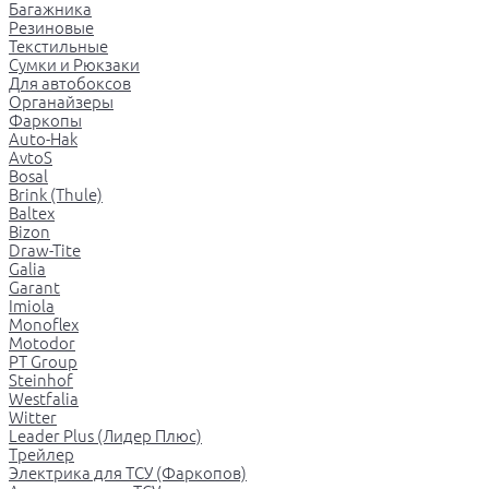
Багажника
Резиновые
Текстильные
Сумки и Рюкзаки
Для автобоксов
Органайзеры
Фаркопы
Auto-Hak
AvtoS
Bosal
Brink (Thule)
Baltex
Bizon
Draw-Tite
Galia
Garant
Imiola
Monoflex
Motodor
PT Group
Steinhof
Westfalia
Witter
Leader Plus (Лидер Плюс)
Трейлер
Электрика для ТСУ (Фаркопов)