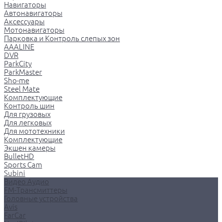
Навигаторы
Автонавигаторы
Аксессуары
Мотонавигаторы
Парковка и Контроль слепых зон
AAALINE
DVR
ParkCity
ParkMaster
Sho-me
Steel Mate
Комплектующие
Контроль шин
Для грузовых
Для легковых
Для мототехники
Комплектующие
Экшен камеры
BulletHD
Sports Cam
Subini
Видео Аудио
FM-Трансмиттеры
Головные устройства
Avis
FarCar