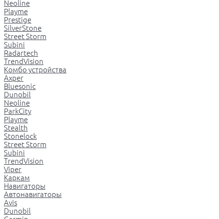
Neoline
Playme
Prestige
SilverStone
Street Storm
Subini
Radartech
TrendVision
Комбо устройства
Axper
Bluesonic
Dunobil
Neoline
ParkCity
Playme
Stealth
Stonelock
Street Storm
Subini
TrendVision
Viper
Каркам
Навигаторы
Автонавигаторы
Avis
Dunobil