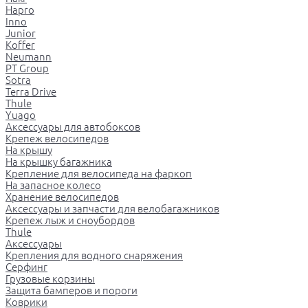
Hapro
Inno
Junior
Koffer
Neumann
PT Group
Sotra
Terra Drive
Thule
Yuago
Аксессуары для автобоксов
Крепеж велосипедов
На крышу
На крышку багажника
Крепление для велосипеда на фаркоп
На запасное колесо
Хранение велосипедов
Аксессуары и запчасти для велобагажников
Крепеж лыж и сноубордов
Thule
Аксессуары
Крепления для водного снаряжения
Серфинг
Грузовые корзины
Защита бамперов и пороги
Коврики