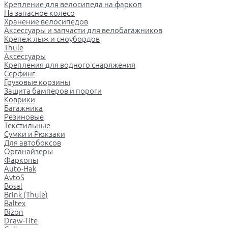
Крепление для велосипеда на фаркоп
На запасное колесо
Хранение велосипедов
Аксессуары и запчасти для велобагажников
Крепеж лыж и сноубордов
Thule
Аксессуары
Крепления для водного снаряжения
Серфинг
Грузовые корзины
Защита бамперов и пороги
Коврики
Багажника
Резиновые
Текстильные
Сумки и Рюкзаки
Для автобоксов
Органайзеры
Фаркопы
Auto-Hak
AvtoS
Bosal
Brink (Thule)
Baltex
Bizon
Draw-Tite