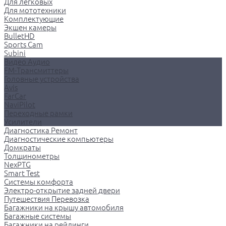
Для легковых
Для мототехники
Комплектующие
Экшен камеры
BulletHD
Sports Cam
Subini
Видео Аудио
FM-Трансмиттеры
Головные устройства
Avis
FarCar
NaviPilot
Переходные рамки
Усилители
Диагностика Ремонт
Диагностические компьютеры
Домкраты
Толщинометры
NexPTG
Smart Test
Системы комфорта
Электро-открытие задней двери
Путешествия Перевозка
Багажники на крышу автомобиля
Багажные системы
Багажники на рейлинги