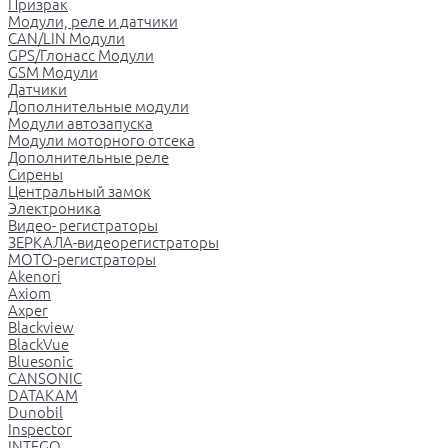
Призрак
Модули, реле и датчики
CAN/LIN Модули
GPS/Глонасс Модули
GSM Модули
Датчики
Дополнительные модули
Модули автозапуска
Модули моторного отсека
Дополнительные реле
Сирены
Центральный замок
Электроника
Видео- регистраторы
ЗЕРКАЛА-видеорегистраторы
МОТО-регистраторы
Akenori
Axiom
Axper
Blackview
BlackVue
Bluesonic
CANSONIC
DATAKAM
Dunobil
Inspector
INTEGO