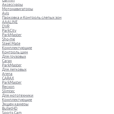
Garmin
Аксессуары
Мотонавигаторы
Avis
Парковка и Контроль слепых зон
AAALINE
DVR
ParkCity
ParkMaster
Sho-me
Steel Mate
Комплектующие
Контроль шин
Для грузовых
Carax
ParkMaster
Для легковых
Arena
CARAX
ParkMaster
Recxon
Slimtec
Для мототехники
Комплектующие
Экшен камеры
BulletHD
Sports Cam