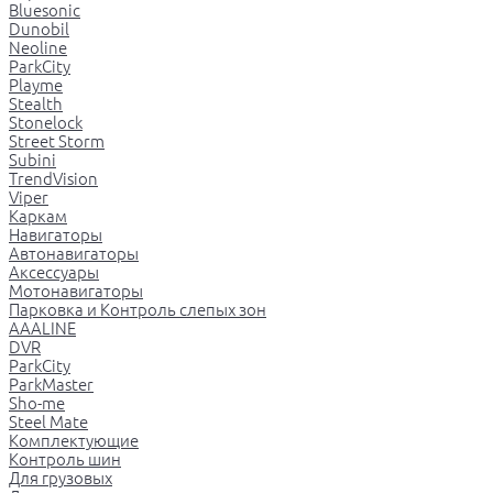
Bluesonic
Dunobil
Neoline
ParkCity
Playme
Stealth
Stonelock
Street Storm
Subini
TrendVision
Viper
Каркам
Навигаторы
Автонавигаторы
Аксессуары
Мотонавигаторы
Парковка и Контроль слепых зон
AAALINE
DVR
ParkCity
ParkMaster
Sho-me
Steel Mate
Комплектующие
Контроль шин
Для грузовых