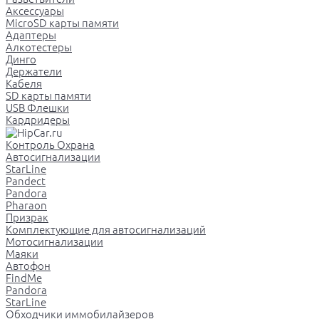
Аксессуары
MicroSD карты памяти
Адаптеры
Алкотестеры
Динго
Держатели
Кабеля
SD карты памяти
USB Флешки
Кардридеры
Контроль Охрана
Автосигнализации
StarLine
Pandect
Pandora
Pharaon
Призрак
Комплектующие для автосигнализаций
Мотосигнализации
Маяки
Автофон
FindMe
Pandora
StarLine
Обходчики иммобилайзеров