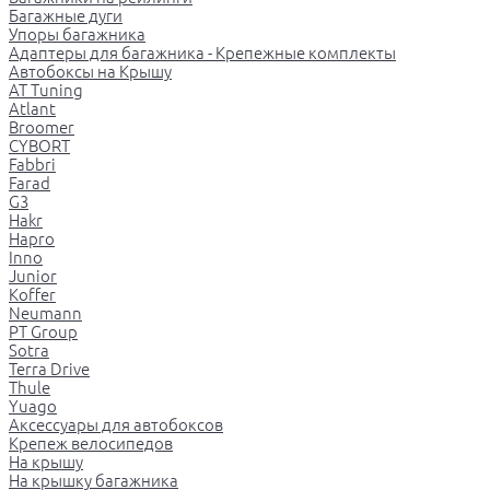
Багажные дуги
Упоры багажника
Адаптеры для багажника - Крепежные комплекты
Автобоксы на Крышу
AT Tuning
Atlant
Broomer
CYBORT
Fabbri
Farad
G3
Hakr
Hapro
Inno
Junior
Koffer
Neumann
PT Group
Sotra
Terra Drive
Thule
Yuago
Аксессуары для автобоксов
Крепеж велосипедов
На крышу
На крышку багажника