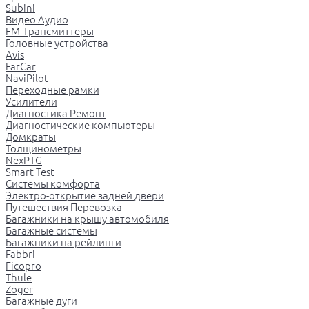
Subini
Видео Аудио
FM-Трансмиттеры
Головные устройства
Avis
FarCar
NaviPilot
Переходные рамки
Усилители
Диагностика Ремонт
Диагностические компьютеры
Домкраты
Толщинометры
NexPTG
Smart Test
Системы комфорта
Электро-открытие задней двери
Путешествия Перевозка
Багажники на крышу автомобиля
Багажные системы
Багажники на рейлинги
Fabbri
Ficopro
Thule
Zoger
Багажные дуги