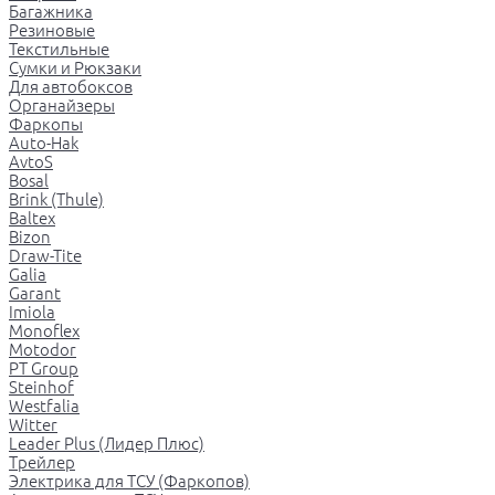
Багажника
Резиновые
Текстильные
Сумки и Рюкзаки
Для автобоксов
Органайзеры
Фаркопы
Auto-Hak
AvtoS
Bosal
Brink (Thule)
Baltex
Bizon
Draw-Tite
Galia
Garant
Imiola
Monoflex
Motodor
PT Group
Steinhof
Westfalia
Witter
Leader Plus (Лидер Плюс)
Трейлер
Электрика для ТСУ (Фаркопов)