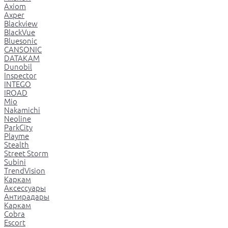
Axiom
Axper
Blackview
BlackVue
Bluesonic
CANSONIC
DATAKAM
Dunobil
Inspector
INTEGO
IROAD
Mio
Nakamichi
Neoline
ParkCity
Playme
Stealth
Street Storm
Subini
TrendVision
Каркам
Аксессуары
Антирадары
Каркам
Cobra
Escort