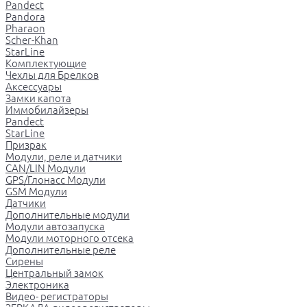
Pandect
Pandora
Pharaon
Scher-Khan
StarLine
Комплектующие
Чехлы для Брелков
Аксессуары
Замки капота
Иммобилайзеры
Pandect
StarLine
Призрак
Модули, реле и датчики
CAN/LIN Модули
GPS/Глонасс Модули
GSM Модули
Датчики
Дополнительные модули
Модули автозапуска
Модули моторного отсека
Дополнительные реле
Сирены
Центральный замок
Электроника
Видео- регистраторы