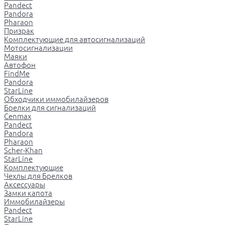
Pandect
Pandora
Pharaon
Призрак
Комплектующие для автосигнализаций
Мотосигнализации
Маяки
Автофон
FindMe
Pandora
StarLine
Обходчики иммобилайзеров
Брелки для сигнализаций
Cenmax
Pandect
Pandora
Pharaon
Scher-Khan
StarLine
Комплектующие
Чехлы для Брелков
Аксессуары
Замки капота
Иммобилайзеры
Pandect
StarLine