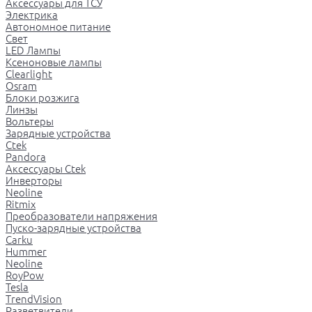
Аксессуары для ТСУ
Электрика
Автономное питание
Свет
LED Лампы
Ксеноновые лампы
Clearlight
Osram
Блоки розжига
Линзы
Вольтеры
Зарядные устройства
Ctek
Pandora
Аксессуары Ctek
Инверторы
Neoline
Ritmix
Преобразователи напряжения
Пуско-зарядные устройства
Carku
Hummer
Neoline
RoyPow
Tesla
TrendVision
Разветвители