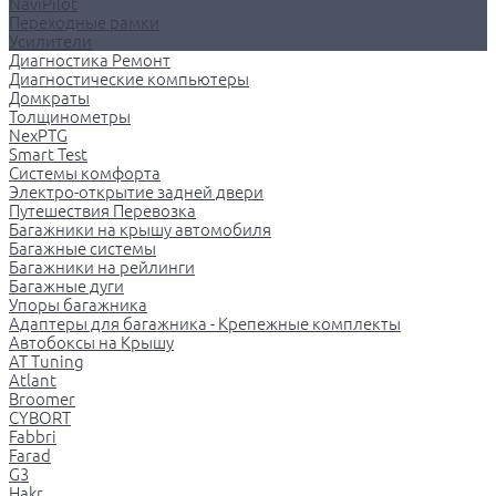
NaviPilot
Переходные рамки
Усилители
Диагностика Ремонт
Диагностические компьютеры
Домкраты
Толщинометры
NexPTG
Smart Test
Системы комфорта
Электро-открытие задней двери
Путешествия Перевозка
Багажники на крышу автомобиля
Багажные системы
Багажники на рейлинги
Багажные дуги
Упоры багажника
Адаптеры для багажника - Крепежные комплекты
Автобоксы на Крышу
AT Tuning
Atlant
Broomer
CYBORT
Fabbri
Farad
G3
Hakr