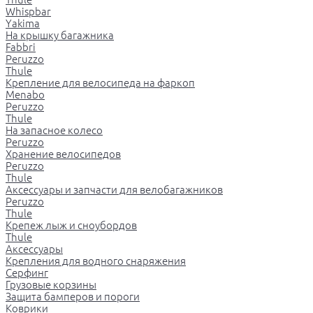
Whispbar
Yakima
На крышку багажника
Fabbri
Peruzzo
Thule
Крепление для велосипеда на фаркоп
Menabo
Peruzzo
Thule
На запасное колесо
Peruzzo
Хранение велосипедов
Peruzzo
Thule
Аксессуары и запчасти для велобагажников
Peruzzo
Thule
Крепеж лыж и сноубордов
Thule
Аксессуары
Крепления для водного снаряжения
Серфинг
Грузовые корзины
Защита бамперов и пороги
Коврики