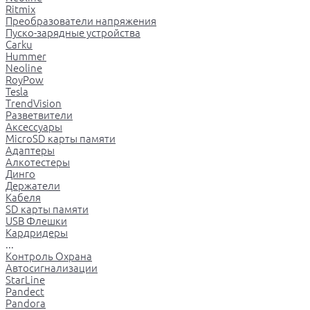
Ritmix
Преобразователи напряжения
Пуско-зарядные устройства
Carku
Hummer
Neoline
RoyPow
Tesla
TrendVision
Разветвители
Аксессуары
MicroSD карты памяти
Адаптеры
Алкотестеры
Динго
Держатели
Кабеля
SD карты памяти
USB Флешки
Кардридеры
...
Контроль Охрана
Автосигнализации
StarLine
Pandect
Pandora