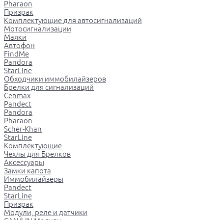
Pharaon
Призрак
Комплектующие для автосигнализаций
Мотосигнализации
Маяки
Автофон
FindMe
Pandora
StarLine
Обходчики иммобилайзеров
Брелки для сигнализаций
Cenmax
Pandect
Pandora
Pharaon
Scher-Khan
StarLine
Комплектующие
Чехлы для Брелков
Аксессуары
Замки капота
Иммобилайзеры
Pandect
StarLine
Призрак
Модули, реле и датчики