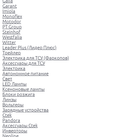
Galia
Garant
Imiola
Monoflex
Motodor
PT Group
Steinhof
Westfalia
Witter
Leader Plus (Лидер Плюс)
Трейлер
Электрика для ТСУ (Фаркопов)
Аксессуары для ТСУ
Электрика
Автономное питание
Свет
LED Лампы
Ксеноновые лампы
Блоки розжига
Линзы
Вольтеры
Зарядные устройства
Ctek
Pandora
Аксессуары Ctek
Инверторы
Neoline