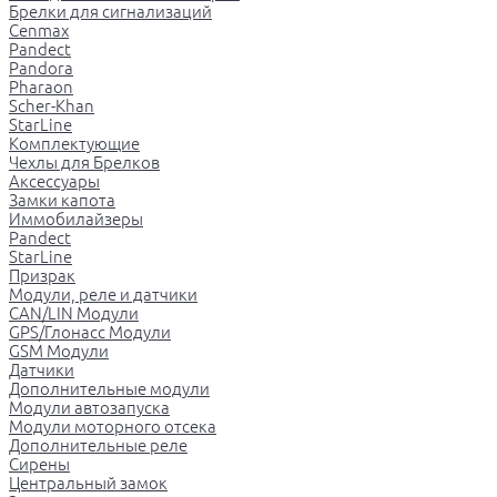
Брелки для сигнализаций
Cenmax
Pandect
Pandora
Pharaon
Scher-Khan
StarLine
Комплектующие
Чехлы для Брелков
Аксессуары
Замки капота
Иммобилайзеры
Pandect
StarLine
Призрак
Модули, реле и датчики
CAN/LIN Модули
GPS/Глонасс Модули
GSM Модули
Датчики
Дополнительные модули
Модули автозапуска
Модули моторного отсека
Дополнительные реле
Сирены
Центральный замок