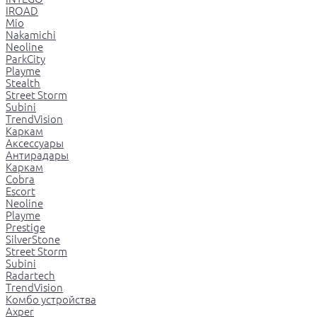
IROAD
Mio
Nakamichi
Neoline
ParkCity
Playme
Stealth
Street Storm
Subini
TrendVision
Каркам
Аксессуары
Антирадары
Каркам
Cobra
Escort
Neoline
Playme
Prestige
SilverStone
Street Storm
Subini
Radartech
TrendVision
Комбо устройства
Axper