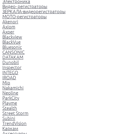
Электроника
Видео- регистраторы
ЗЕРКАЛА-видеорегистраторы
МОТО-регистраторы
Akenori
Axiom
Axper
Blackview
BlackVue
Bluesonic
CANSONIC
DATAKAM
Dunobil
Inspector
INTEGO
IROAD
Mio
Nakamichi
Neoline
ParkCity
Playme
Stealth
Street Storm
Subini
TrendVision
Каркам
Аксессуары