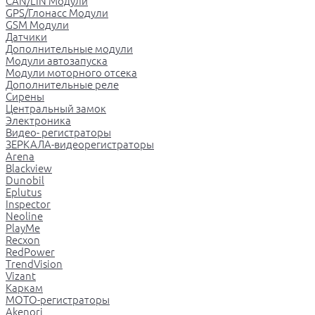
CAN/LIN Модули
GPS/Глонасс Модули
GSM Модули
Датчики
Дополнительные модули
Модули автозапуска
Модули моторного отсека
Дополнительные реле
Сирены
Центральный замок
Электроника
Видео- регистраторы
ЗЕРКАЛА-видеорегистраторы
Arena
Blackview
Dunobil
Eplutus
Inspector
Neoline
PlayMe
Recxon
RedPower
TrendVision
Vizant
Каркам
МОТО-регистраторы
Akenori