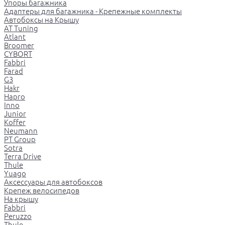
Упоры багажника
Адаптеры для багажника - Крепежные комплекты
Автобоксы на Крышу
AT Tuning
Atlant
Broomer
CYBORT
Fabbri
Farad
G3
Hakr
Hapro
Inno
Junior
Koffer
Neumann
PT Group
Sotra
Terra Drive
Thule
Yuago
Аксессуары для автобоксов
Крепеж велосипедов
На крышу
Fabbri
Peruzzo
Thule