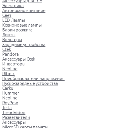
Аксессуары для ТСУ
Электрика
Автономное питание
Свет
LED Лампы
Ксеноновые лампы
Блоки розжига
Линзы
Вольтеры
Зарядные устройства
Ctek
Pandora
Аксессуары Ctek
Инверторы
Neoline
Ritmix
Преобразователи напряжения
Пуско-зарядные устройства
Carku
Hummer
Neoline
RoyPow
Tesla
TrendVision
Разветвители
Аксессуары
MicroSD карты памяти