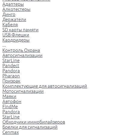
Адаптеры
Алкотестеры
Динго
Держатели
Кабеля
SD карты памяти
USB Флешки
Кардридеры
...
Контроль Охрана
Автосигнализации
StarLine
Pandect
Pandora
Pharaon
Призрак
Комплектующие для автосигнализаций
Мотосигнализации
Маяки
Автофон
FindMe
Pandora
StarLine
Обходчики иммобилайзеров
Брелки для сигнализаций
Cenmax