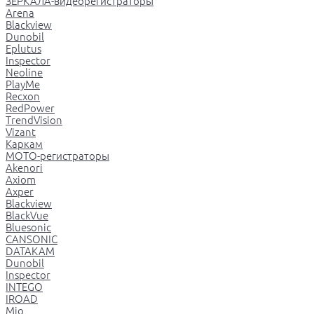
ЗЕРКАЛА-видеорегистраторы
Arena
Blackview
Dunobil
Eplutus
Inspector
Neoline
PlayMe
Recxon
RedPower
TrendVision
Vizant
Каркам
МОТО-регистраторы
Akenori
Axiom
Axper
Blackview
BlackVue
Bluesonic
CANSONIC
DATAKAM
Dunobil
Inspector
INTEGO
IROAD
Mio