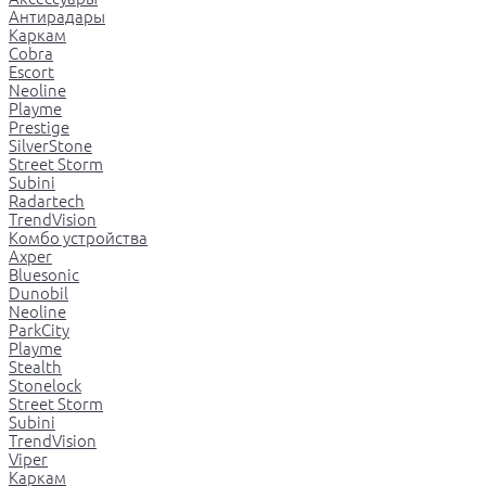
Антирадары
Каркам
Cobra
Escort
Neoline
Playme
Prestige
SilverStone
Street Storm
Subini
Radartech
TrendVision
Комбо устройства
Axper
Bluesonic
Dunobil
Neoline
ParkCity
Playme
Stealth
Stonelock
Street Storm
Subini
TrendVision
Viper
Каркам