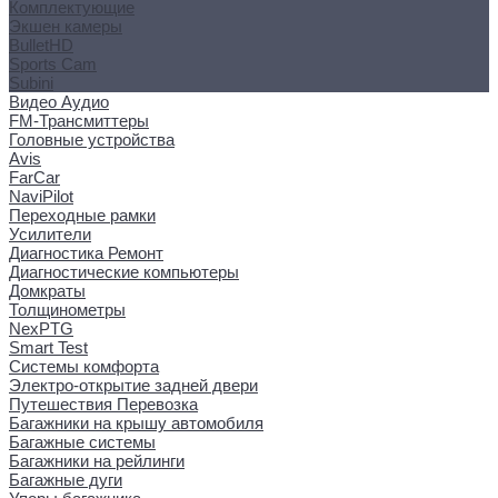
Комплектующие
Экшен камеры
BulletHD
Sports Cam
Subini
Видео Аудио
FM-Трансмиттеры
Головные устройства
Avis
FarCar
NaviPilot
Переходные рамки
Усилители
Диагностика Ремонт
Диагностические компьютеры
Домкраты
Толщинометры
NexPTG
Smart Test
Системы комфорта
Электро-открытие задней двери
Путешествия Перевозка
Багажники на крышу автомобиля
Багажные системы
Багажники на рейлинги
Багажные дуги