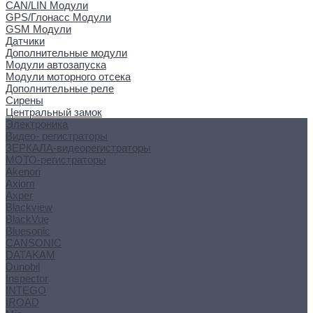
CAN/LIN Модули
GPS/Глонасс Модули
GSM Модули
Датчики
Дополнительные модули
Модули автозапуска
Модули моторного отсека
Дополнительные реле
Сирены
Центральный замок
Электроника
Видео- регистраторы
ЗЕРКАЛА-видеорегистраторы
МОТО-регистраторы
Akenori
Axiom
Axper
Blackview
BlackVue
Bluesonic
CANSONIC
DATAKAM
Dunobil
Inspector
INTEGO
IROAD