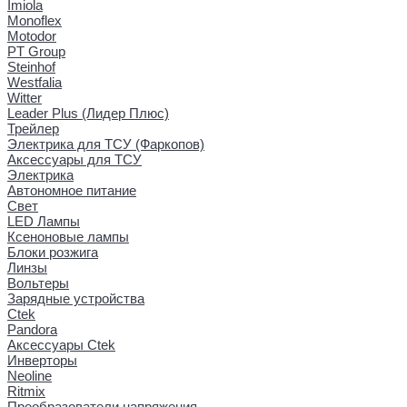
Imiola
Monoflex
Motodor
PT Group
Steinhof
Westfalia
Witter
Leader Plus (Лидер Плюс)
Трейлер
Электрика для ТСУ (Фаркопов)
Аксессуары для ТСУ
Электрика
Автономное питание
Свет
LED Лампы
Ксеноновые лампы
Блоки розжига
Линзы
Вольтеры
Зарядные устройства
Ctek
Pandora
Аксессуары Ctek
Инверторы
Neoline
Ritmix
Преобразователи напряжения