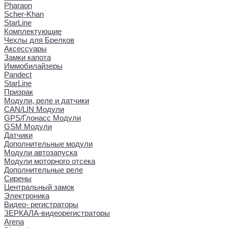
Pharaon
Scher-Khan
StarLine
Комплектующие
Чехлы для Брелков
Аксессуары
Замки капота
Иммобилайзеры
Pandect
StarLine
Призрак
Модули, реле и датчики
CAN/LIN Модули
GPS/Глонасс Модули
GSM Модули
Датчики
Дополнительные модули
Модули автозапуска
Модули моторного отсека
Дополнительные реле
Сирены
Центральный замок
Электроника
Видео- регистраторы
ЗЕРКАЛА-видеорегистраторы
Arena