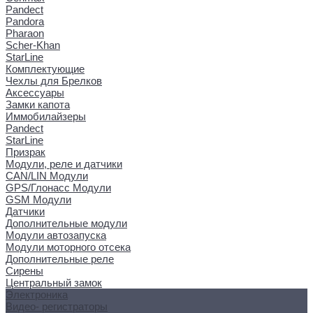
Pandect
Pandora
Pharaon
Scher-Khan
StarLine
Комплектующие
Чехлы для Брелков
Аксессуары
Замки капота
Иммобилайзеры
Pandect
StarLine
Призрак
Модули, реле и датчики
CAN/LIN Модули
GPS/Глонасс Модули
GSM Модули
Датчики
Дополнительные модули
Модули автозапуска
Модули моторного отсека
Дополнительные реле
Сирены
Центральный замок
Электроника
Видео- регистраторы