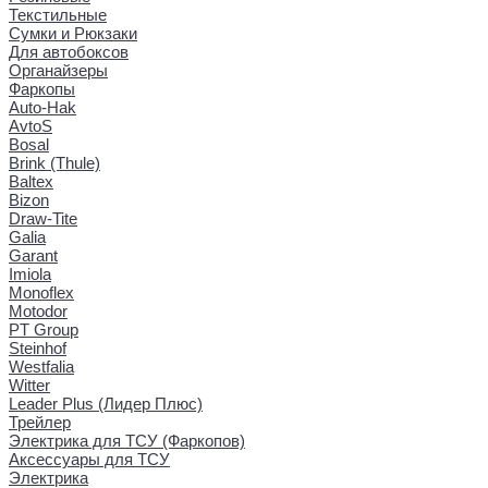
Текстильные
Сумки и Рюкзаки
Для автобоксов
Органайзеры
Фаркопы
Auto-Hak
AvtoS
Bosal
Brink (Thule)
Baltex
Bizon
Draw-Tite
Galia
Garant
Imiola
Monoflex
Motodor
PT Group
Steinhof
Westfalia
Witter
Leader Plus (Лидер Плюс)
Трейлер
Электрика для ТСУ (Фаркопов)
Аксессуары для ТСУ
Электрика