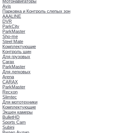
Мотонавигаторы
Avis
Парковка и Контроль слепых зон
AAALINE
DVR
ParkCity
ParkMaster
Sho-me
Steel Mate
Комплектующие
Контроль шин
Для грузовых
Carax
ParkMaster
Для легковых
Arena
CARAX
ParkMaster
Recxon
Slimtec
Для мототехники
Комплектующие
Экшен камеры
BulletHD
Sports Cam
Subini
Видео Аудио