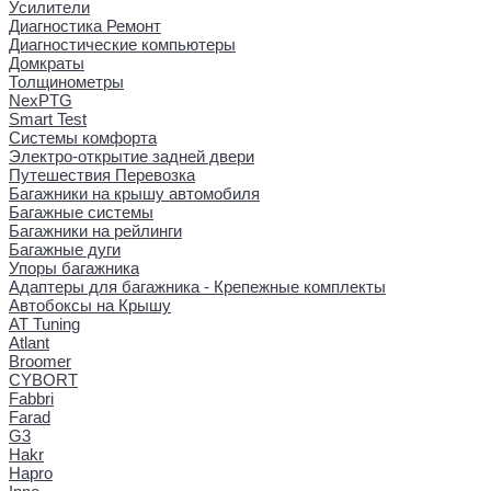
Усилители
Диагностика Ремонт
Диагностические компьютеры
Домкраты
Толщинометры
NexPTG
Smart Test
Системы комфорта
Электро-открытие задней двери
Путешествия Перевозка
Багажники на крышу автомобиля
Багажные системы
Багажники на рейлинги
Багажные дуги
Упоры багажника
Адаптеры для багажника - Крепежные комплекты
Автобоксы на Крышу
AT Tuning
Atlant
Broomer
CYBORT
Fabbri
Farad
G3
Hakr
Hapro