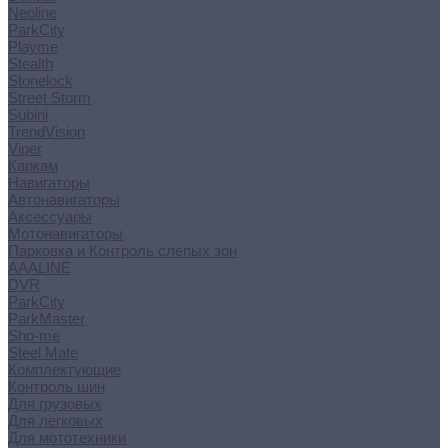
Neoline
ParkCity
Playme
Stealth
Stonelock
Street Storm
Subini
TrendVision
Viper
Каркам
Навигаторы
Автонавигаторы
Аксессуары
Мотонавигаторы
Парковка и Контроль слепых зон
AAALINE
DVR
ParkCity
ParkMaster
Sho-me
Steel Mate
Комплектующие
Контроль шин
Для грузовых
Для легковых
Для мототехники