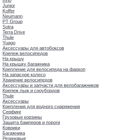
Inno
Junior
Koffer
Neumann
PT Group
Sotra
Terra Drive
Thule
Yuago
Аксессуары для автобоксов
Крепеж велосипедов
На крышу
На крышку багажника
Крепление для велосипеда на фаркоп
На запасное колесо
Хранение велосипедов
Аксессуары и запчасти для велобагажников
Крепеж лыж и сноубордов
Thule
Аксессуары
Крепления для водного снаряжения
Серфинг
Грузовые корзины
Защита бамперов и пороги
Коврики
Багажника
Резиновые