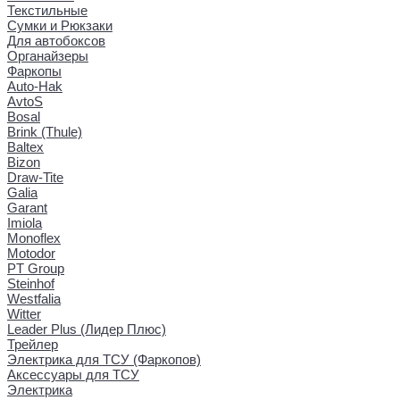
Текстильные
Сумки и Рюкзаки
Для автобоксов
Органайзеры
Фаркопы
Auto-Hak
AvtoS
Bosal
Brink (Thule)
Baltex
Bizon
Draw-Tite
Galia
Garant
Imiola
Monoflex
Motodor
PT Group
Steinhof
Westfalia
Witter
Leader Plus (Лидер Плюс)
Трейлер
Электрика для ТСУ (Фаркопов)
Аксессуары для ТСУ
Электрика