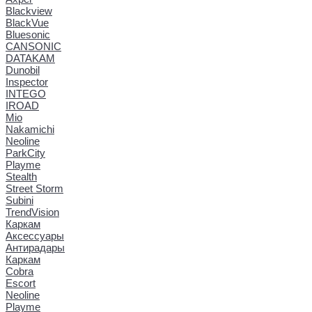
Blackview
BlackVue
Bluesonic
CANSONIC
DATAKAM
Dunobil
Inspector
INTEGO
IROAD
Mio
Nakamichi
Neoline
ParkCity
Playme
Stealth
Street Storm
Subini
TrendVision
Каркам
Аксессуары
Антирадары
Каркам
Cobra
Escort
Neoline
Playme