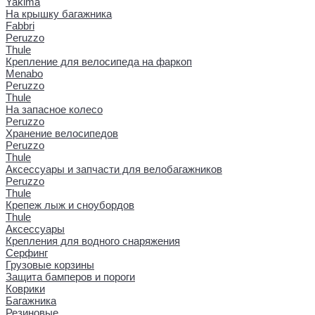
Yakima
На крышку багажника
Fabbri
Peruzzo
Thule
Крепление для велосипеда на фаркоп
Menabo
Peruzzo
Thule
На запасное колесо
Peruzzo
Хранение велосипедов
Peruzzo
Thule
Аксессуары и запчасти для велобагажников
Peruzzo
Thule
Крепеж лыж и сноубордов
Thule
Аксессуары
Крепления для водного снаряжения
Серфинг
Грузовые корзины
Защита бамперов и пороги
Коврики
Багажника
Резиновые