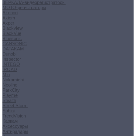
ЗЕРКАЛА-видеорегистраторы
МОТО-регистраторы
Akenori
Axiom
Axper
Blackview
BlackVue
Bluesonic
CANSONIC
DATAKAM
Dunobil
Inspector
INTEGO
IROAD
Mio
Nakamichi
Neoline
ParkCity
Playme
Stealth
Street Storm
Subini
TrendVision
Каркам
Аксессуары
Антирадары