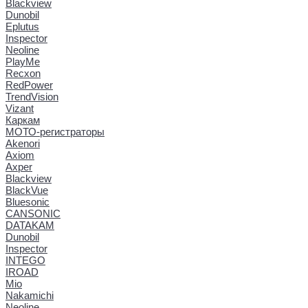
Blackview
Dunobil
Eplutus
Inspector
Neoline
PlayMe
Recxon
RedPower
TrendVision
Vizant
Каркам
МОТО-регистраторы
Akenori
Axiom
Axper
Blackview
BlackVue
Bluesonic
CANSONIC
DATAKAM
Dunobil
Inspector
INTEGO
IROAD
Mio
Nakamichi
Neoline