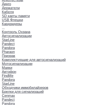
Динго
Держатели
Кабеля
SD карты памяти
USB Флешки
Кардридеры
...
Контроль Охрана
Автосигнализации
StarLine
Pandect
Pandora
Pharaon
Призрак
Комплектующие для автосигнализаций
Мотосигнализации
Маяки
Автофон
FindMe
Pandora
StarLine
Обходчики иммобилайзеров
Брелки для сигнализаций
Cenmax
Pandect
Pandora