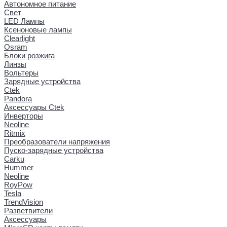
Автономное питание
Свет
LED Лампы
Ксеноновые лампы
Clearlight
Osram
Блоки розжига
Линзы
Вольтеры
Зарядные устройства
Ctek
Pandora
Аксессуары Ctek
Инверторы
Neoline
Ritmix
Преобразователи напряжения
Пуско-зарядные устройства
Carku
Hummer
Neoline
RoyPow
Tesla
TrendVision
Разветвители
Аксессуары