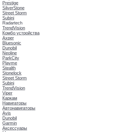
Prestige
SilverStone
Street Storm
Subini
Radartech
TrendVision
Комбо устройства
Axper
Bluesonic
Dunobil
Neoline
ParkCity
Playme
Stealth
Stonelock
Street Storm
Subini
TrendVision
Viper
Каркам
Навигаторы
Автонавигаторы
Avis
Dunobil
Garmin
Аксессуары