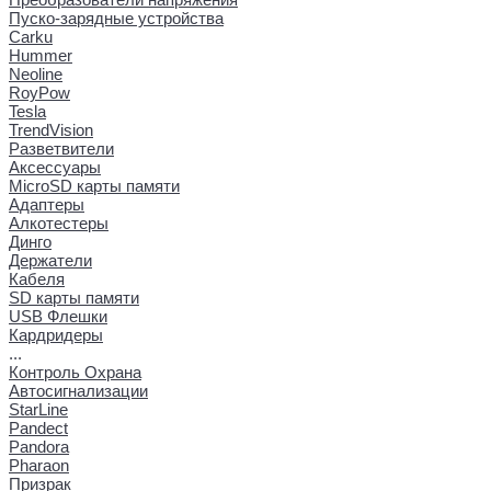
Пуско-зарядные устройства
Carku
Hummer
Neoline
RoyPow
Tesla
TrendVision
Разветвители
Аксессуары
MicroSD карты памяти
Адаптеры
Алкотестеры
Динго
Держатели
Кабеля
SD карты памяти
USB Флешки
Кардридеры
...
Контроль Охрана
Автосигнализации
StarLine
Pandect
Pandora
Pharaon
Призрак