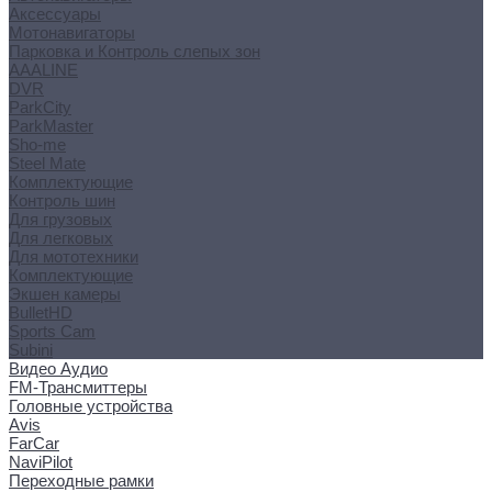
Аксессуары
Мотонавигаторы
Парковка и Контроль слепых зон
AAALINE
DVR
ParkCity
ParkMaster
Sho-me
Steel Mate
Комплектующие
Контроль шин
Для грузовых
Для легковых
Для мототехники
Комплектующие
Экшен камеры
BulletHD
Sports Cam
Subini
Видео Аудио
FM-Трансмиттеры
Головные устройства
Avis
FarCar
NaviPilot
Переходные рамки