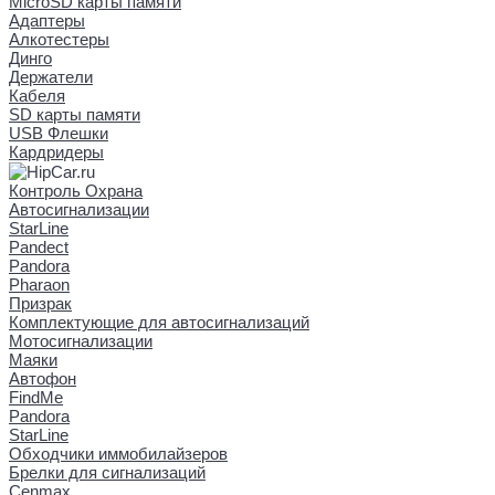
MicroSD карты памяти
Адаптеры
Алкотестеры
Динго
Держатели
Кабеля
SD карты памяти
USB Флешки
Кардридеры
Контроль Охрана
Автосигнализации
StarLine
Pandect
Pandora
Pharaon
Призрак
Комплектующие для автосигнализаций
Мотосигнализации
Маяки
Автофон
FindMe
Pandora
StarLine
Обходчики иммобилайзеров
Брелки для сигнализаций
Cenmax