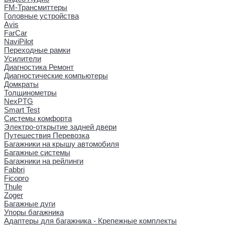
FM-Трансмиттеры
Головные устройства
Avis
FarCar
NaviPilot
Переходные рамки
Усилители
Диагностика Ремонт
Диагностические компьютеры
Домкраты
Толщинометры
NexPTG
Smart Test
Системы комфорта
Электро-открытие задней двери
Путешествия Перевозка
Багажники на крышу автомобиля
Багажные системы
Багажники на рейлинги
Fabbri
Ficopro
Thule
Zoger
Багажные дуги
Упоры багажника
Адаптеры для багажника - Крепежные комплекты