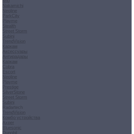
Mio
Nakamichi
Neoline
ParkCity
Playme
Stealth
Street Storm
Subini
TrendVision
Каркам
Аксессуары
Антирадары
Каркам
Cobra
Escort
Neoline
Playme
Prestige
SilverStone
Street Storm
Subini
Radartech
TrendVision
Комбо устройства
Axper
Bluesonic
Dunobil