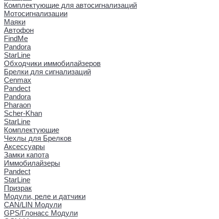
Комплектующие для автосигнализаций
Мотосигнализации
Маяки
Автофон
FindMe
Pandora
StarLine
Обходчики иммобилайзеров
Брелки для сигнализаций
Cenmax
Pandect
Pandora
Pharaon
Scher-Khan
StarLine
Комплектующие
Чехлы для Брелков
Аксессуары
Замки капота
Иммобилайзеры
Pandect
StarLine
Призрак
Модули, реле и датчики
CAN/LIN Модули
GPS/Глонасс Модули