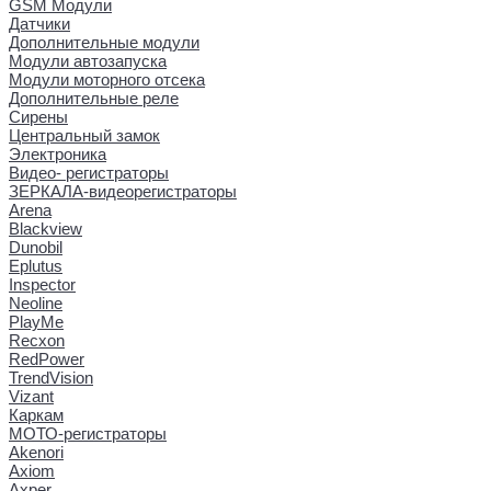
GSM Модули
Датчики
Дополнительные модули
Модули автозапуска
Модули моторного отсека
Дополнительные реле
Сирены
Центральный замок
Электроника
Видео- регистраторы
ЗЕРКАЛА-видеорегистраторы
Arena
Blackview
Dunobil
Eplutus
Inspector
Neoline
PlayMe
Recxon
RedPower
TrendVision
Vizant
Каркам
МОТО-регистраторы
Akenori
Axiom
Axper