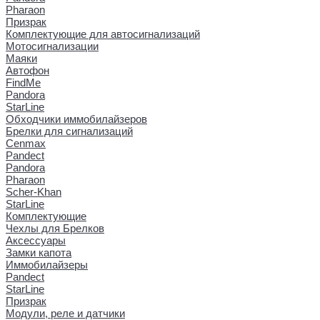
Pharaon
Призрак
Комплектующие для автосигнализаций
Мотосигнализации
Маяки
Автофон
FindMe
Pandora
StarLine
Обходчики иммобилайзеров
Брелки для сигнализаций
Cenmax
Pandect
Pandora
Pharaon
Scher-Khan
StarLine
Комплектующие
Чехлы для Брелков
Аксессуары
Замки капота
Иммобилайзеры
Pandect
StarLine
Призрак
Модули, реле и датчики