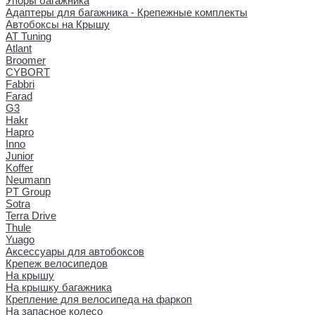
Упоры багажника
Адаптеры для багажника - Крепежные комплекты
Автобоксы на Крышу
AT Tuning
Atlant
Broomer
CYBORT
Fabbri
Farad
G3
Hakr
Hapro
Inno
Junior
Koffer
Neumann
PT Group
Sotra
Terra Drive
Thule
Yuago
Аксессуары для автобоксов
Крепеж велосипедов
На крышу
На крышку багажника
Крепление для велосипеда на фаркоп
На запасное колесо