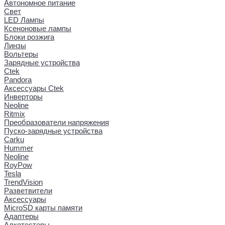
Автономное питание
Свет
LED Лампы
Ксеноновые лампы
Блоки розжига
Линзы
Вольтеры
Зарядные устройства
Ctek
Pandora
Аксессуары Ctek
Инверторы
Neoline
Ritmix
Преобразователи напряжения
Пуско-зарядные устройства
Carku
Hummer
Neoline
RoyPow
Tesla
TrendVision
Разветвители
Аксессуары
MicroSD карты памяти
Адаптеры
Алкотестеры