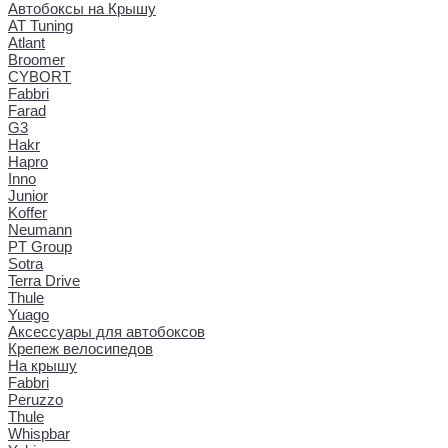
Автобоксы на Крышу
AT Tuning
Atlant
Broomer
CYBORT
Fabbri
Farad
G3
Hakr
Hapro
Inno
Junior
Koffer
Neumann
PT Group
Sotra
Terra Drive
Thule
Yuago
Аксессуары для автобоксов
Крепеж велосипедов
На крышу
Fabbri
Peruzzo
Thule
Whispbar