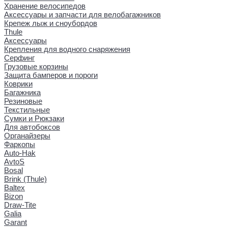
Хранение велосипедов
Аксессуары и запчасти для велобагажников
Крепеж лыж и сноубордов
Thule
Аксессуары
Крепления для водного снаряжения
Серфинг
Грузовые корзины
Защита бамперов и пороги
Коврики
Багажника
Резиновые
Текстильные
Сумки и Рюкзаки
Для автобоксов
Органайзеры
Фаркопы
Auto-Hak
AvtoS
Bosal
Brink (Thule)
Baltex
Bizon
Draw-Tite
Galia
Garant