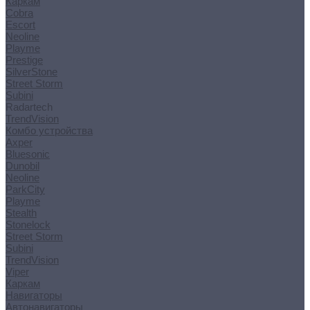
Каркам
Cobra
Escort
Neoline
Playme
Prestige
SilverStone
Street Storm
Subini
Radartech
TrendVision
Комбо устройства
Axper
Bluesonic
Dunobil
Neoline
ParkCity
Playme
Stealth
Stonelock
Street Storm
Subini
TrendVision
Viper
Каркам
Навигаторы
Автонавигаторы