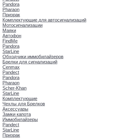
Pandora
Pharaon
Призрак
Комплектующие для автосигнализаций
Мотосигнализации
Маяки
Автофон
FindMe
Pandora
StarLine
Обходчики иммобилайзеров
Брелки для сигнализаций
Cenmax
Pandect
Pandora
Pharaon
Scher-Khan
StarLine
Комплектующие
Чехлы для Брелков
Аксессуары
Замки капота
Иммобилайзеры
Pandect
StarLine
Призрак