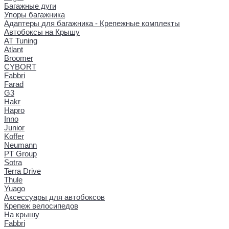
Багажные дуги
Упоры багажника
Адаптеры для багажника - Крепежные комплекты
Автобоксы на Крышу
AT Tuning
Atlant
Broomer
CYBORT
Fabbri
Farad
G3
Hakr
Hapro
Inno
Junior
Koffer
Neumann
PT Group
Sotra
Terra Drive
Thule
Yuago
Аксессуары для автобоксов
Крепеж велосипедов
На крышу
Fabbri