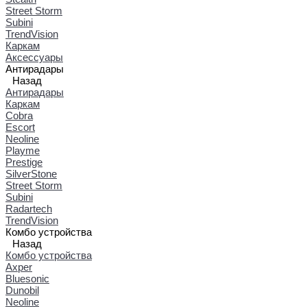
Street Storm
Subini
TrendVision
Каркам
Аксессуары
Антирадары
Назад
Антирадары
Каркам
Cobra
Escort
Neoline
Playme
Prestige
SilverStone
Street Storm
Subini
Radartech
TrendVision
Комбо устройства
Назад
Комбо устройства
Axper
Bluesonic
Dunobil
Neoline