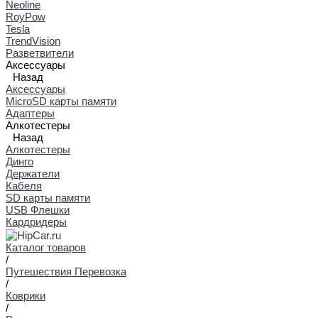
Neoline
RoyPow
Tesla
TrendVision
Разветвители
Аксессуары
Назад
Аксессуары
MicroSD карты памяти
Адаптеры
Алкотестеры
Назад
Алкотестеры
Динго
Держатели
Кабеля
SD карты памяти
USB Флешки
Кардридеры
Каталог товаров
/
Путешествия Перевозка
/
Коврики
/