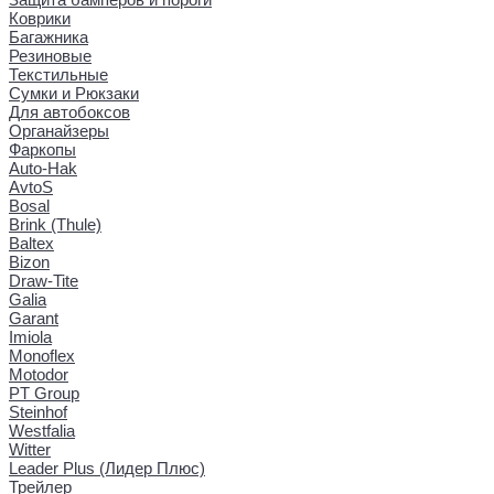
Коврики
Багажника
Резиновые
Текстильные
Сумки и Рюкзаки
Для автобоксов
Органайзеры
Фаркопы
Auto-Hak
AvtoS
Bosal
Brink (Thule)
Baltex
Bizon
Draw-Tite
Galia
Garant
Imiola
Monoflex
Motodor
PT Group
Steinhof
Westfalia
Witter
Leader Plus (Лидер Плюс)
Трейлер