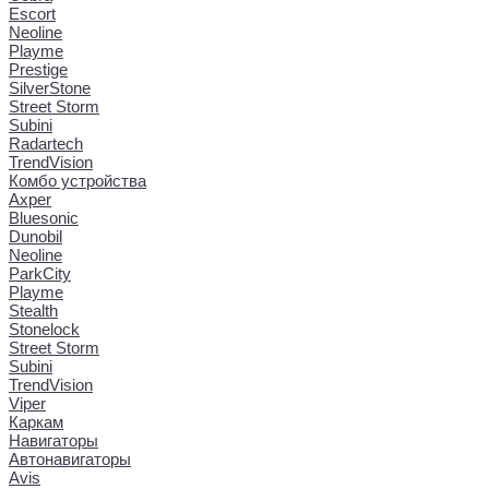
Escort
Neoline
Playme
Prestige
SilverStone
Street Storm
Subini
Radartech
TrendVision
Комбо устройства
Axper
Bluesonic
Dunobil
Neoline
ParkCity
Playme
Stealth
Stonelock
Street Storm
Subini
TrendVision
Viper
Каркам
Навигаторы
Автонавигаторы
Avis