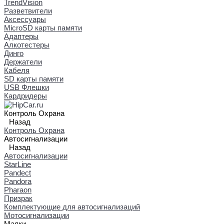
TrendVision
Разветвители
Аксессуары
MicroSD карты памяти
Адаптеры
Алкотестеры
Динго
Держатели
Кабеля
SD карты памяти
USB Флешки
Кардридеры
Контроль Охрана
Назад
Контроль Охрана
Автосигнализации
Назад
Автосигнализации
StarLine
Pandect
Pandora
Pharaon
Призрак
Комплектующие для автосигнализаций
Мотосигнализации
Маяки