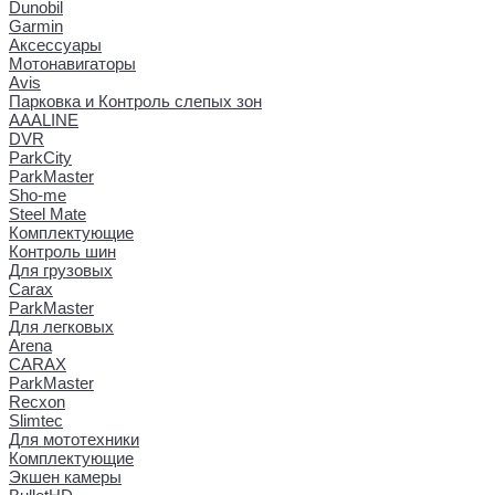
Dunobil
Garmin
Аксессуары
Мотонавигаторы
Avis
Парковка и Контроль слепых зон
AAALINE
DVR
ParkCity
ParkMaster
Sho-me
Steel Mate
Комплектующие
Контроль шин
Для грузовых
Carax
ParkMaster
Для легковых
Arena
CARAX
ParkMaster
Recxon
Slimtec
Для мототехники
Комплектующие
Экшен камеры