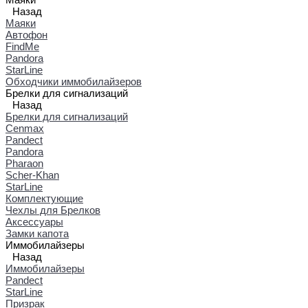
Назад
Маяки
Автофон
FindMe
Pandora
StarLine
Обходчики иммобилайзеров
Брелки для сигнализаций
Назад
Брелки для сигнализаций
Cenmax
Pandect
Pandora
Pharaon
Scher-Khan
StarLine
Комплектующие
Чехлы для Брелков
Аксессуары
Замки капота
Иммобилайзеры
Назад
Иммобилайзеры
Pandect
StarLine
Призрак