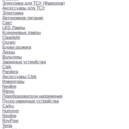
Электрика для ТСУ (Фаркопов)
Аксессуары для ТСУ
Электрика
Автономное питание
Свет
LED Лампы
Ксеноновые лампы
Clearlight
Osram
Блоки розжига
Линзы
Вольтеры
Зарядные устройства
Ctek
Pandora
Аксессуары Ctek
Инверторы
Neoline
Ritmix
Преобразователи напряжения
Пуско-зарядные устройства
Carku
Hummer
Neoline
RoyPow
Tesla