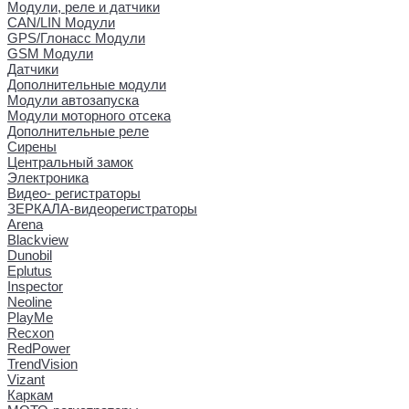
Модули, реле и датчики
CAN/LIN Модули
GPS/Глонасс Модули
GSM Модули
Датчики
Дополнительные модули
Модули автозапуска
Модули моторного отсека
Дополнительные реле
Сирены
Центральный замок
Электроника
Видео- регистраторы
ЗЕРКАЛА-видеорегистраторы
Arena
Blackview
Dunobil
Eplutus
Inspector
Neoline
PlayMe
Recxon
RedPower
TrendVision
Vizant
Каркам