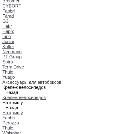
Broomer
CYBORT
Fabbri
Farad
G3
Hakr
Hapro
Inno
Junior
Koffer
Neumann
PT Group
Sotra
Terra Drive
Thule
Yuago
Аксессуары для автобоксов
Крепеж велосипедов
Назад
Крепеж велосипедов
На крышу
Назад
На крышу
Fabbri
Peruzzo
Thule
Whispbar