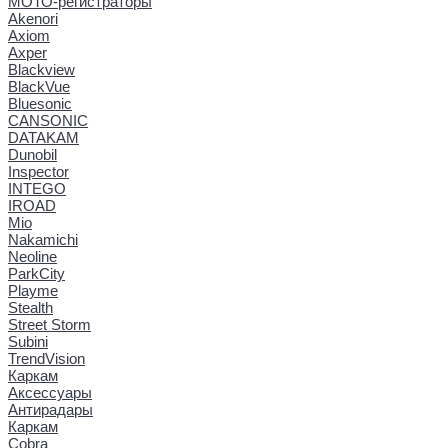
МОТО-регистраторы
Akenori
Axiom
Axper
Blackview
BlackVue
Bluesonic
CANSONIC
DATAKAM
Dunobil
Inspector
INTEGO
IROAD
Mio
Nakamichi
Neoline
ParkCity
Playme
Stealth
Street Storm
Subini
TrendVision
Каркам
Аксессуары
Антирадары
Каркам
Cobra