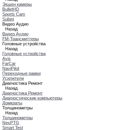
Экшен камеры
BulletHD
Sports Cam
Subini
Видео Аудио
Назад
Видео Аудио
FM-Трансмиттеры
Головные устройства
Назад
Головные устройства
Avis
FarCar
NaviPilot
Переходные рамки
Усилители
Диагностика Ремонт
Назад
Диагностика Ремонт
Диагностические компьютеры
Домкраты
Толщинометры
Назад
Толщинометры
NexPTG
Smart Test