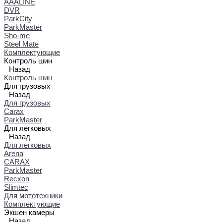
AAALINE
DVR
ParkCity
ParkMaster
Sho-me
Steel Mate
Комплектующие
Контроль шин
Назад
Контроль шин
Для грузовых
Назад
Для грузовых
Carax
ParkMaster
Для легковых
Назад
Для легковых
Arena
CARAX
ParkMaster
Recxon
Slimtec
Для мототехники
Комплектующие
Экшен камеры
Назад