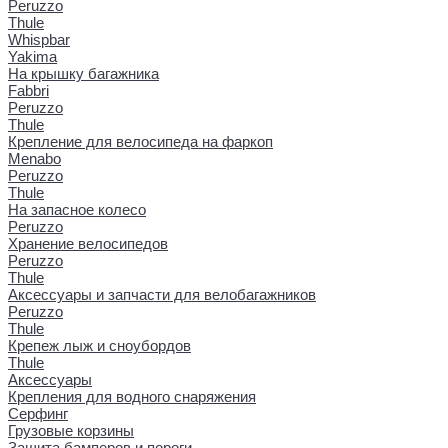
Peruzzo
Thule
Whispbar
Yakima
На крышку багажника
Fabbri
Peruzzo
Thule
Крепление для велосипеда на фаркоп
Menabo
Peruzzo
Thule
На запасное колесо
Peruzzo
Хранение велосипедов
Peruzzo
Thule
Аксессуары и запчасти для велобагажников
Peruzzo
Thule
Крепеж лыж и сноубордов
Thule
Аксессуары
Крепления для водного снаряжения
Серфинг
Грузовые корзины
Защита бамперов и пороги