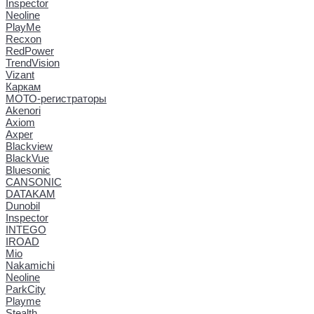
Inspector
Neoline
PlayMe
Recxon
RedPower
TrendVision
Vizant
Каркам
МОТО-регистраторы
Akenori
Axiom
Axper
Blackview
BlackVue
Bluesonic
CANSONIC
DATAKAM
Dunobil
Inspector
INTEGO
IROAD
Mio
Nakamichi
Neoline
ParkCity
Playme
Stealth