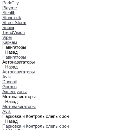
ParkCity
Playme
Stealth
Stonelock
Street Storm
Subini
TrendVision
Viper
Каркам
Навигаторы
Назад
Навигаторы
Автонавигаторы
Назад
Автонавигаторы
Avis
Dunobil
Garmin
Аксессуары
Мотонавигаторы
Назад
Мотонавигаторы
Avis
Парковка и Контроль слепых зон
Назад
Парковка и Контроль слепых зон