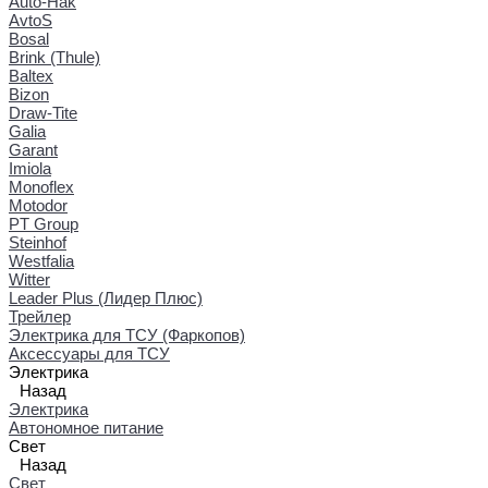
Auto-Hak
AvtoS
Bosal
Brink (Thule)
Baltex
Bizon
Draw-Tite
Galia
Garant
Imiola
Monoflex
Motodor
PT Group
Steinhof
Westfalia
Witter
Leader Plus (Лидер Плюс)
Трейлер
Электрика для ТСУ (Фаркопов)
Аксессуары для ТСУ
Электрика
Назад
Электрика
Автономное питание
Свет
Назад
Свет