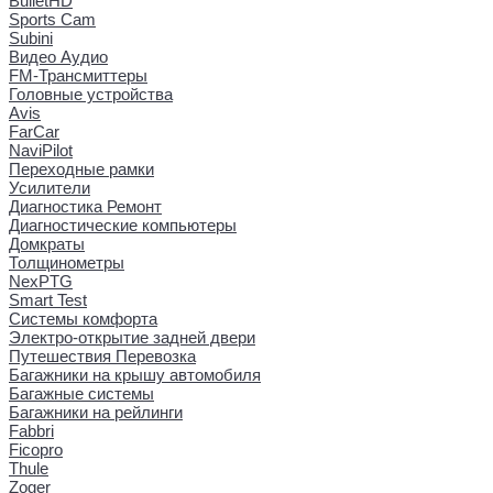
BulletHD
Sports Cam
Subini
Видео Аудио
FM-Трансмиттеры
Головные устройства
Avis
FarCar
NaviPilot
Переходные рамки
Усилители
Диагностика Ремонт
Диагностические компьютеры
Домкраты
Толщинометры
NexPTG
Smart Test
Системы комфорта
Электро-открытие задней двери
Путешествия Перевозка
Багажники на крышу автомобиля
Багажные системы
Багажники на рейлинги
Fabbri
Ficopro
Thule
Zoger