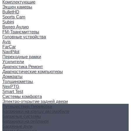
Комплектующие
Экшен камеры
BulletHD
Sports Cam
Subini
Видео Аудио
FM-Трансмиттеры
Головные устройства
Avis
FarCar
NaviPilot
Переходные рамки
Усилители
Диагностика Ремонт
Диагностические компьютеры
Домкраты
Толщинометры
NexPTG
Smart Test
Системы комфорта
Электро-открытие задней двери
Путешествия Перевозка
Багажники на крышу автомобиля
Багажные системы
Багажники на рейлинги
Багажные дуги