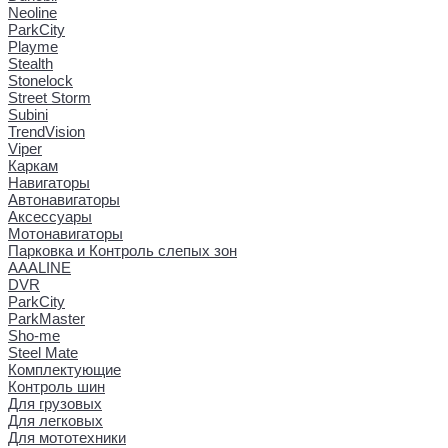
Neoline
ParkCity
Playme
Stealth
Stonelock
Street Storm
Subini
TrendVision
Viper
Каркам
Навигаторы
Автонавигаторы
Аксессуары
Мотонавигаторы
Парковка и Контроль слепых зон
AAALINE
DVR
ParkCity
ParkMaster
Sho-me
Steel Mate
Комплектующие
Контроль шин
Для грузовых
Для легковых
Для мототехники