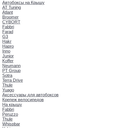
Автобоксы на Крышу
AT Tuning
Atlant
Broomer
CYBORT
Fabbri
Farad
G3
Hakr
Hapro
Inno
Junior
Koffer
Neumann
PT Group
Sotra
Terra Drive
Thule
Yuago
Аксессуары для автобоксов
Крепеж велосипедов
На крышу
Fabbri
Peruzzo
Thule
Whispbar