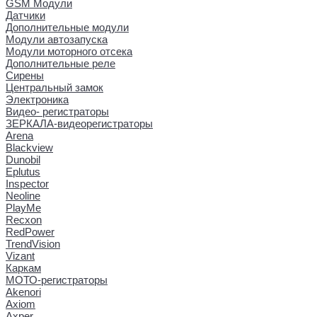
GSM Модули
Датчики
Дополнительные модули
Модули автозапуска
Модули моторного отсека
Дополнительные реле
Сирены
Центральный замок
Электроника
Видео- регистраторы
ЗЕРКАЛА-видеорегистраторы
Arena
Blackview
Dunobil
Eplutus
Inspector
Neoline
PlayMe
Recxon
RedPower
TrendVision
Vizant
Каркам
МОТО-регистраторы
Akenori
Axiom
Axper