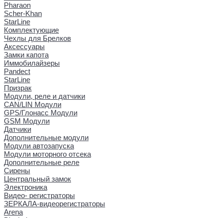
Pharaon
Scher-Khan
StarLine
Комплектующие
Чехлы для Брелков
Аксессуары
Замки капота
Иммобилайзеры
Pandect
StarLine
Призрак
Модули, реле и датчики
CAN/LIN Модули
GPS/Глонасс Модули
GSM Модули
Датчики
Дополнительные модули
Модули автозапуска
Модули моторного отсека
Дополнительные реле
Сирены
Центральный замок
Электроника
Видео- регистраторы
ЗЕРКАЛА-видеорегистраторы
Arena