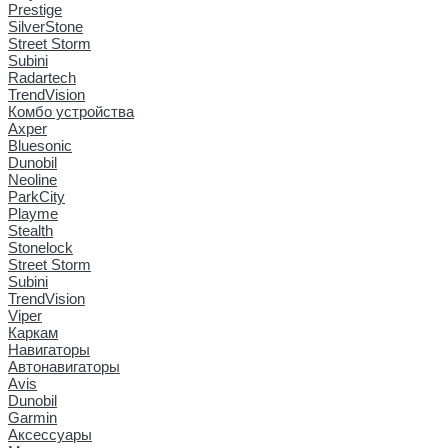
Prestige
SilverStone
Street Storm
Subini
Radartech
TrendVision
Комбо устройства
Axper
Bluesonic
Dunobil
Neoline
ParkCity
Playme
Stealth
Stonelock
Street Storm
Subini
TrendVision
Viper
Каркам
Навигаторы
Автонавигаторы
Avis
Dunobil
Garmin
Аксессуары