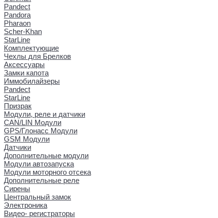
Pandect
Pandora
Pharaon
Scher-Khan
StarLine
Комплектующие
Чехлы для Брелков
Аксессуары
Замки капота
Иммобилайзеры
Pandect
StarLine
Призрак
Модули, реле и датчики
CAN/LIN Модули
GPS/Глонасс Модули
GSM Модули
Датчики
Дополнительные модули
Модули автозапуска
Модули моторного отсека
Дополнительные реле
Сирены
Центральный замок
Электроника
Видео- регистраторы