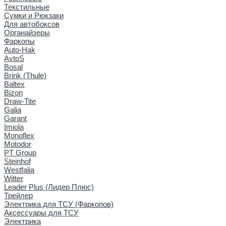
Текстильные
Сумки и Рюкзаки
Для автобоксов
Органайзеры
Фаркопы
Auto-Hak
AvtoS
Bosal
Brink (Thule)
Baltex
Bizon
Draw-Tite
Galia
Garant
Imiola
Monoflex
Motodor
PT Group
Steinhof
Westfalia
Witter
Leader Plus (Лидер Плюс)
Трейлер
Электрика для ТСУ (Фаркопов)
Аксессуары для ТСУ
Электрика