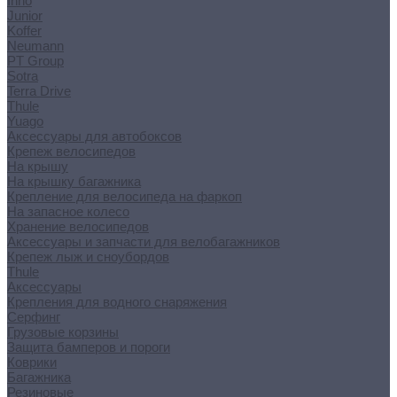
Inno
Junior
Koffer
Neumann
PT Group
Sotra
Terra Drive
Thule
Yuago
Аксессуары для автобоксов
Крепеж велосипедов
На крышу
На крышку багажника
Крепление для велосипеда на фаркоп
На запасное колесо
Хранение велосипедов
Аксессуары и запчасти для велобагажников
Крепеж лыж и сноубордов
Thule
Аксессуары
Крепления для водного снаряжения
Серфинг
Грузовые корзины
Защита бамперов и пороги
Коврики
Багажника
Резиновые