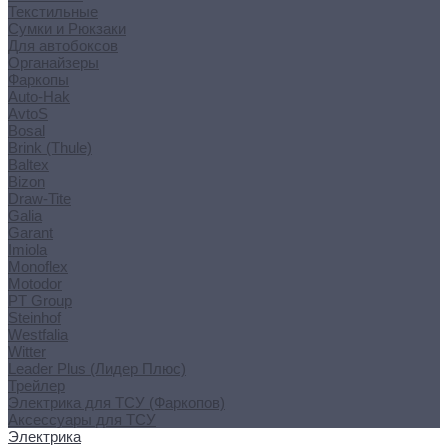
Текстильные
Сумки и Рюкзаки
Для автобоксов
Органайзеры
Фаркопы
Auto-Hak
AvtoS
Bosal
Brink (Thule)
Baltex
Bizon
Draw-Tite
Galia
Garant
Imiola
Monoflex
Motodor
PT Group
Steinhof
Westfalia
Witter
Leader Plus (Лидер Плюс)
Трейлер
Электрика для ТСУ (Фаркопов)
Аксессуары для ТСУ
Электрика