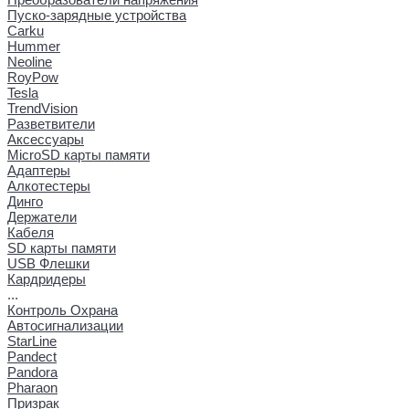
Пуско-зарядные устройства
Carku
Hummer
Neoline
RoyPow
Tesla
TrendVision
Разветвители
Аксессуары
MicroSD карты памяти
Адаптеры
Алкотестеры
Динго
Держатели
Кабеля
SD карты памяти
USB Флешки
Кардридеры
...
Контроль Охрана
Автосигнализации
StarLine
Pandect
Pandora
Pharaon
Призрак