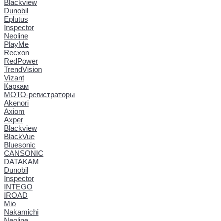
Blackview
Dunobil
Eplutus
Inspector
Neoline
PlayMe
Recxon
RedPower
TrendVision
Vizant
Каркам
МОТО-регистраторы
Akenori
Axiom
Axper
Blackview
BlackVue
Bluesonic
CANSONIC
DATAKAM
Dunobil
Inspector
INTEGO
IROAD
Mio
Nakamichi
Neoline