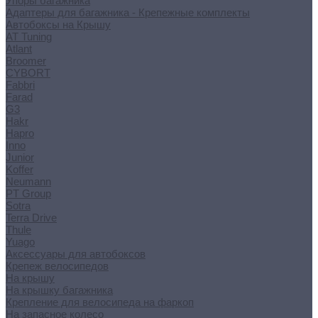
Упоры багажника
Адаптеры для багажника - Крепежные комплекты
Автобоксы на Крышу
AT Tuning
Atlant
Broomer
CYBORT
Fabbri
Farad
G3
Hakr
Hapro
Inno
Junior
Koffer
Neumann
PT Group
Sotra
Terra Drive
Thule
Yuago
Аксессуары для автобоксов
Крепеж велосипедов
На крышу
На крышку багажника
Крепление для велосипеда на фаркоп
На запасное колесо