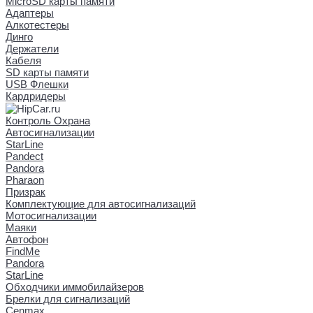
MicroSD карты памяти
Адаптеры
Алкотестеры
Динго
Держатели
Кабеля
SD карты памяти
USB Флешки
Кардридеры
Контроль Охрана
Автосигнализации
StarLine
Pandect
Pandora
Pharaon
Призрак
Комплектующие для автосигнализаций
Мотосигнализации
Маяки
Автофон
FindMe
Pandora
StarLine
Обходчики иммобилайзеров
Брелки для сигнализаций
Cenmax