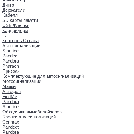
Динго
Держатели
Кабеля
SD карты памяти
USB Флешки
Кардридеры
...
Контроль Охрана
Автосигнализации
StarLine
Pandect
Pandora
Pharaon
Призрак
Комплектующие для автосигнализаций
Мотосигнализации
Маяки
Автофон
FindMe
Pandora
StarLine
Обходчики иммобилайзеров
Брелки для сигнализаций
Cenmax
Pandect
Pandora