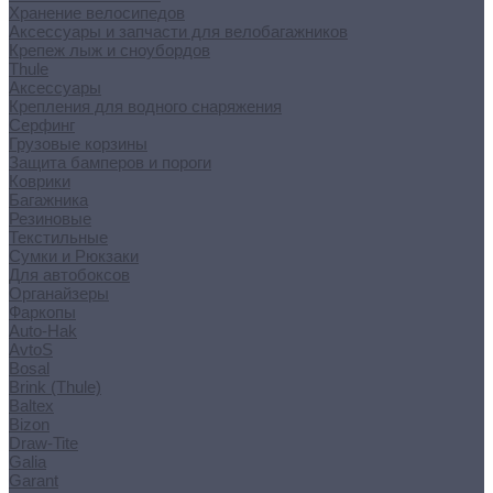
Хранение велосипедов
Аксессуары и запчасти для велобагажников
Крепеж лыж и сноубордов
Thule
Аксессуары
Крепления для водного снаряжения
Серфинг
Грузовые корзины
Защита бамперов и пороги
Коврики
Багажника
Резиновые
Текстильные
Сумки и Рюкзаки
Для автобоксов
Органайзеры
Фаркопы
Auto-Hak
AvtoS
Bosal
Brink (Thule)
Baltex
Bizon
Draw-Tite
Galia
Garant