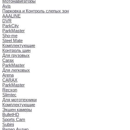
Мотонавигаторы
Avis
Парковка и Контроль слепых зон
AAALINE
DVR
ParkCity
ParkMaster
Sho-me
Steel Mate
Комплектующие
Контроль шин
Для грузовых
Carax
ParkMaster
Для легковых
Arena
CARAX
ParkMaster
Recxon
Slimtec
Для мототехники
Комплектующие
Экшен камеры
BulletHD
Sports Cam
Subini
Видео Аудио