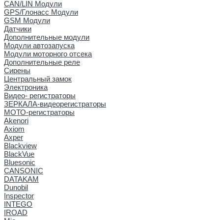
CAN/LIN Модули
GPS/Глонасс Модули
GSM Модули
Датчики
Дополнительные модули
Модули автозапуска
Модули моторного отсека
Дополнительные реле
Сирены
Центральный замок
Электроника
Видео- регистраторы
ЗЕРКАЛА-видеорегистраторы
МОТО-регистраторы
Akenori
Axiom
Axper
Blackview
BlackVue
Bluesonic
CANSONIC
DATAKAM
Dunobil
Inspector
INTEGO
IROAD