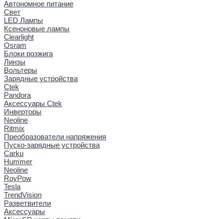
Автономное питание
Свет
LED Лампы
Ксеноновые лампы
Clearlight
Osram
Блоки розжига
Линзы
Вольтеры
Зарядные устройства
Ctek
Pandora
Аксессуары Ctek
Инверторы
Neoline
Ritmix
Преобразователи напряжения
Пуско-зарядные устройства
Carku
Hummer
Neoline
RoyPow
Tesla
TrendVision
Разветвители
Аксессуары