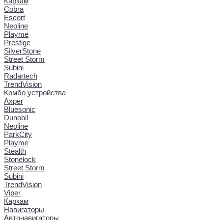
Каркам
Cobra
Escort
Neoline
Playme
Prestige
SilverStone
Street Storm
Subini
Radartech
TrendVision
Комбо устройства
Axper
Bluesonic
Dunobil
Neoline
ParkCity
Playme
Stealth
Stonelock
Street Storm
Subini
TrendVision
Viper
Каркам
Навигаторы
Автонавигаторы