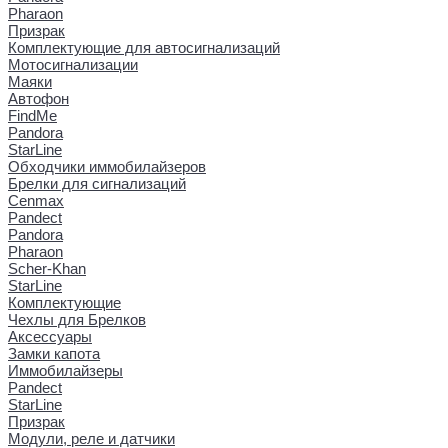
Pharaon
Призрак
Комплектующие для автосигнализаций
Мотосигнализации
Маяки
Автофон
FindMe
Pandora
StarLine
Обходчики иммобилайзеров
Брелки для сигнализаций
Cenmax
Pandect
Pandora
Pharaon
Scher-Khan
StarLine
Комплектующие
Чехлы для Брелков
Аксессуары
Замки капота
Иммобилайзеры
Pandect
StarLine
Призрак
Модули, реле и датчики