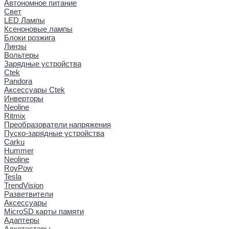
Автономное питание
Свет
LED Лампы
Ксеноновые лампы
Блоки розжига
Линзы
Вольтеры
Зарядные устройства
Ctek
Pandora
Аксессуары Ctek
Инверторы
Neoline
Ritmix
Преобразователи напряжения
Пуско-зарядные устройства
Carku
Hummer
Neoline
RoyPow
Tesla
TrendVision
Разветвители
Аксессуары
MicroSD карты памяти
Адаптеры
Алкотестеры