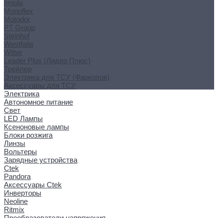
Imiola
Monoflex
Motodor
PT Group
Steinhof
Westfalia
Witter
Leader Plus (Лидер Плюс)
Трейлер
Электрика для ТСУ (Фаркопов)
Аксессуары для ТСУ
Электрика
Автономное питание
Свет
LED Лампы
Ксеноновые лампы
Блоки розжига
Линзы
Вольтеры
Зарядные устройства
Ctek
Pandora
Аксессуары Ctek
Инверторы
Neoline
Ritmix
Преобразователи напряжения