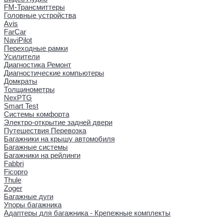
FM-Трансмиттеры
Головные устройства
Avis
FarCar
NaviPilot
Переходные рамки
Усилители
Диагностика Ремонт
Диагностические компьютеры
Домкраты
Толщинометры
NexPTG
Smart Test
Системы комфорта
Электро-открытие задней двери
Путешествия Перевозка
Багажники на крышу автомобиля
Багажные системы
Багажники на рейлинги
Fabbri
Ficopro
Thule
Zoger
Багажные дуги
Упоры багажника
Адаптеры для багажника - Крепежные комплекты