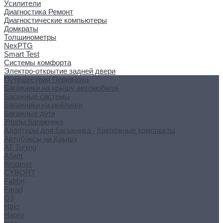
Усилители
Диагностика Ремонт
Диагностические компьютеры
Домкраты
Толщинометры
NexPTG
Smart Test
Системы комфорта
Электро-открытие задней двери
Путешествия Перевозка
Багажники на крышу автомобиля
Багажные системы
Багажники на рейлинги
Багажные дуги
Упоры багажника
Адаптеры для багажника - Крепежные комплекты
Автобоксы на Крышу
AT Tuning
Atlant
Broomer
CYBORT
Fabbri
Farad
G3
Hakr
Hapro