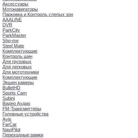
Аксессуары
Мотонавигаторы
Парковка и Контроль слепых зон
AAALINE
DVR
ParkCity
ParkMaster
Sho-me
Steel Mate
Комплектующие
Контроль шин
Для грузовых
Для легковых
Для мототехники
Комплектующие
Экшен камеры
BulletHD
Sports Cam
Subini
Видео Аудио
FM-Трансмиттеры
Головные устройства
Avis
FarCar
NaviPilot
Переходные рамки