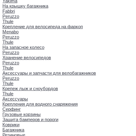
Yakima
На крышку багажника
Fabbri
Peruzzo
Thule
Крепление для велосипеда на фаркоп
Menabo
Peruzzo
Thule
На запасное колесо
Peruzzo
Хранение велосипедов
Peruzzo
Thule
Аксессуары и запчасти для велобагажников
Peruzzo
Thule
Крепеж лыж и сноубордов
Thule
Аксессуары
Крепления для водного снаряжения
Серфинг
Грузовые корзины
Защита бамперов и пороги
Коврики
Багажника
Резиновые