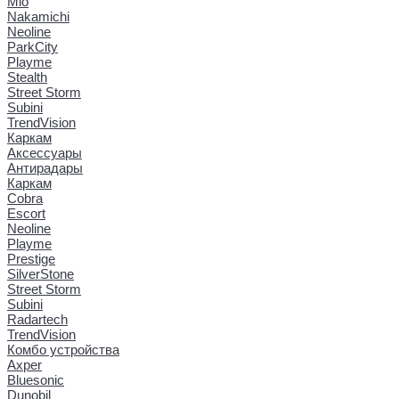
Mio
Nakamichi
Neoline
ParkCity
Playme
Stealth
Street Storm
Subini
TrendVision
Каркам
Аксессуары
Антирадары
Каркам
Cobra
Escort
Neoline
Playme
Prestige
SilverStone
Street Storm
Subini
Radartech
TrendVision
Комбо устройства
Axper
Bluesonic
Dunobil