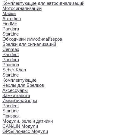
Комплектующие для автосигнализаций
Мотосигнализации
Маяки
Автофон
FindMe
Pandora
StarLine
Обходчики иммобилайзеров
Брелки для сигнализаций
Cenmax
Pandect
Pandora
Pharaon
Scher-Khan
StarLine
Комплектующие
Чехлы для Брелков
Аксессуары
Замки капота
Иммобилайзеры
Pandect
StarLine
Призрак
Модули, реле и датчики
CAN/LIN Модули
GPS/Глонасс Модули