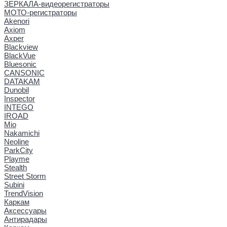
ЗЕРКАЛА-видеорегистраторы
МОТО-регистраторы
Akenori
Axiom
Axper
Blackview
BlackVue
Bluesonic
CANSONIC
DATAKAM
Dunobil
Inspector
INTEGO
IROAD
Mio
Nakamichi
Neoline
ParkCity
Playme
Stealth
Street Storm
Subini
TrendVision
Каркам
Аксессуары
Антирадары