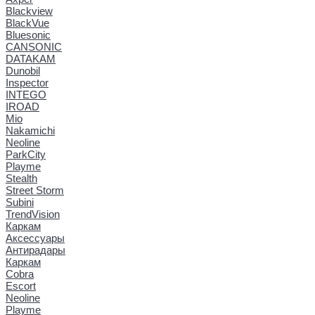
Blackview
BlackVue
Bluesonic
CANSONIC
DATAKAM
Dunobil
Inspector
INTEGO
IROAD
Mio
Nakamichi
Neoline
ParkCity
Playme
Stealth
Street Storm
Subini
TrendVision
Каркам
Аксессуары
Антирадары
Каркам
Cobra
Escort
Neoline
Playme