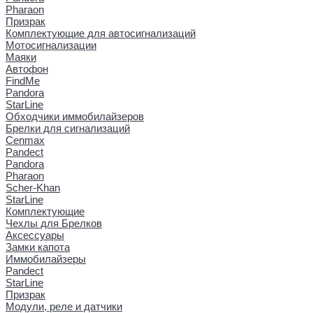
Pharaon
Призрак
Комплектующие для автосигнализаций
Мотосигнализации
Маяки
Автофон
FindMe
Pandora
StarLine
Обходчики иммобилайзеров
Брелки для сигнализаций
Cenmax
Pandect
Pandora
Pharaon
Scher-Khan
StarLine
Комплектующие
Чехлы для Брелков
Аксессуары
Замки капота
Иммобилайзеры
Pandect
StarLine
Призрак
Модули, реле и датчики