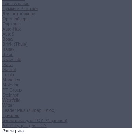
Текстильные
Сумки и Рюкзаки
Для автобоксов
Органайзеры
Фаркопы
Auto-Hak
AvtoS
Bosal
Brink (Thule)
Baltex
Bizon
Draw-Tite
Galia
Garant
Imiola
Monoflex
Motodor
PT Group
Steinhof
Westfalia
Witter
Leader Plus (Лидер Плюс)
Трейлер
Электрика для ТСУ (Фаркопов)
Аксессуары для ТСУ
Электрика