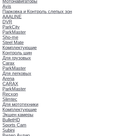
Мотонавигаторы
Avis
Парковка и Контроль слепых зон
AAALINE
DVR
ParkCity
ParkMaster
Sho-me
Steel Mate
Комплектующие
Контроль шин
Для грузовых
Carax
ParkMaster
Для легковых
Arena
CARAX
ParkMaster
Recxon
Slimtec
Для мототехники
Комплектующие
Экшен камеры
BulletHD
Sports Cam
Subini
Видео Аудио