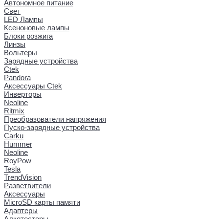
Автономное питание
Свет
LED Лампы
Ксеноновые лампы
Блоки розжига
Линзы
Вольтеры
Зарядные устройства
Ctek
Pandora
Аксессуары Ctek
Инверторы
Neoline
Ritmix
Преобразователи напряжения
Пуско-зарядные устройства
Carku
Hummer
Neoline
RoyPow
Tesla
TrendVision
Разветвители
Аксессуары
MicroSD карты памяти
Адаптеры
Алкотестеры