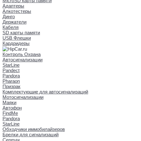
MicroSD карты памяти
Адаптеры
Алкотестеры
Динго
Держатели
Кабеля
SD карты памяти
USB Флешки
Кардридеры
Контроль Охрана
Автосигнализации
StarLine
Pandect
Pandora
Pharaon
Призрак
Комплектующие для автосигнализаций
Мотосигнализации
Маяки
Автофон
FindMe
Pandora
StarLine
Обходчики иммобилайзеров
Брелки для сигнализаций
Cenmax