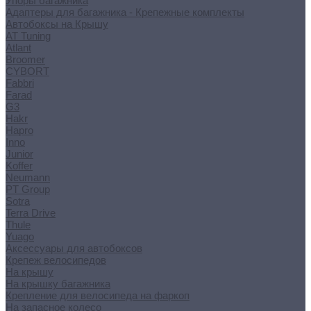
Упоры багажника
Адаптеры для багажника - Крепежные комплекты
Автобоксы на Крышу
AT Tuning
Atlant
Broomer
CYBORT
Fabbri
Farad
G3
Hakr
Hapro
Inno
Junior
Koffer
Neumann
PT Group
Sotra
Terra Drive
Thule
Yuago
Аксессуары для автобоксов
Крепеж велосипедов
На крышу
На крышку багажника
Крепление для велосипеда на фаркоп
На запасное колесо