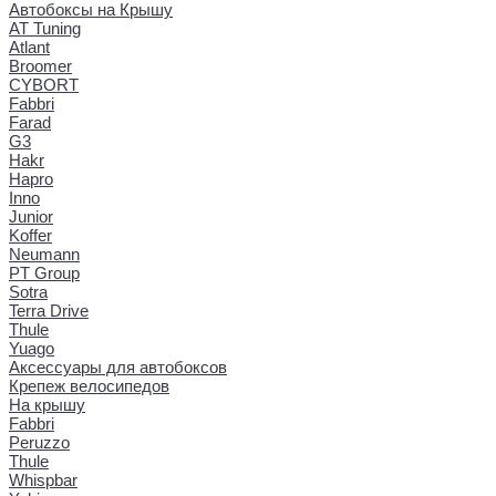
Автобоксы на Крышу
AT Tuning
Atlant
Broomer
CYBORT
Fabbri
Farad
G3
Hakr
Hapro
Inno
Junior
Koffer
Neumann
PT Group
Sotra
Terra Drive
Thule
Yuago
Аксессуары для автобоксов
Крепеж велосипедов
На крышу
Fabbri
Peruzzo
Thule
Whispbar