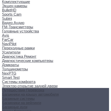
Комплектующие
Экшен камеры
BulletHD
Sports Cam
Subini
Видео Аудио
FM-Трансмиттеры
Головные устройства
Avis
FarCar
NaviPilot
Переходные рамки
Усилители
Диагностика Ремонт
Диагностические компьютеры
Домкраты
Толщинометры
NexPTG
Smart Test
Системы комфорта
Электро-открытие задней двери
Путешествия Перевозка
Багажники на крышу автомобиля
Багажные системы
Багажники на рейлинги
Багажные дуги