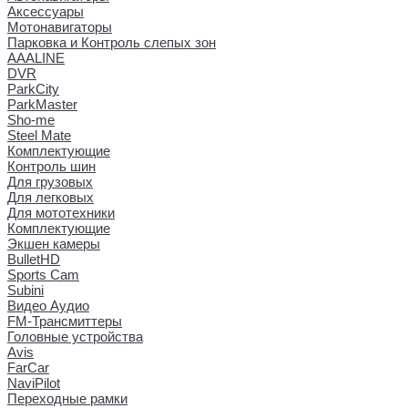
Аксессуары
Мотонавигаторы
Парковка и Контроль слепых зон
AAALINE
DVR
ParkCity
ParkMaster
Sho-me
Steel Mate
Комплектующие
Контроль шин
Для грузовых
Для легковых
Для мототехники
Комплектующие
Экшен камеры
BulletHD
Sports Cam
Subini
Видео Аудио
FM-Трансмиттеры
Головные устройства
Avis
FarCar
NaviPilot
Переходные рамки