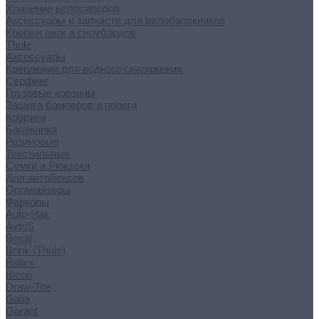
Хранение велосипедов
Аксессуары и запчасти для велобагажников
Крепеж лыж и сноубордов
Thule
Аксессуары
Крепления для водного снаряжения
Серфинг
Грузовые корзины
Защита бамперов и пороги
Коврики
Багажника
Резиновые
Текстильные
Сумки и Рюкзаки
Для автобоксов
Органайзеры
Фаркопы
Auto-Hak
AvtoS
Bosal
Brink (Thule)
Baltex
Bizon
Draw-Tite
Galia
Garant