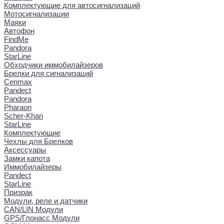
Комплектующие для автосигнализаций
Мотосигнализации
Маяки
Автофон
FindMe
Pandora
StarLine
Обходчики иммобилайзеров
Брелки для сигнализаций
Cenmax
Pandect
Pandora
Pharaon
Scher-Khan
StarLine
Комплектующие
Чехлы для Брелков
Аксессуары
Замки капота
Иммобилайзеры
Pandect
StarLine
Призрак
Модули, реле и датчики
CAN/LIN Модули
GPS/Глонасс Модули