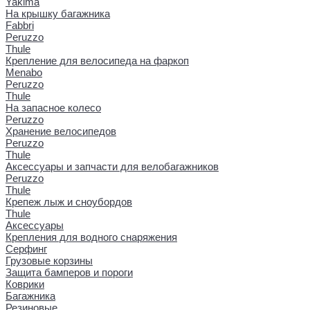
Yakima
На крышку багажника
Fabbri
Peruzzo
Thule
Крепление для велосипеда на фаркоп
Menabo
Peruzzo
Thule
На запасное колесо
Peruzzo
Хранение велосипедов
Peruzzo
Thule
Аксессуары и запчасти для велобагажников
Peruzzo
Thule
Крепеж лыж и сноубордов
Thule
Аксессуары
Крепления для водного снаряжения
Серфинг
Грузовые корзины
Защита бамперов и пороги
Коврики
Багажника
Резиновые