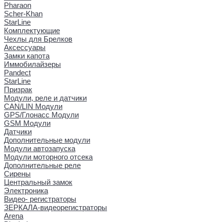
Pharaon
Scher-Khan
StarLine
Комплектующие
Чехлы для Брелков
Аксессуары
Замки капота
Иммобилайзеры
Pandect
StarLine
Призрак
Модули, реле и датчики
CAN/LIN Модули
GPS/Глонасс Модули
GSM Модули
Датчики
Дополнительные модули
Модули автозапуска
Модули моторного отсека
Дополнительные реле
Сирены
Центральный замок
Электроника
Видео- регистраторы
ЗЕРКАЛА-видеорегистраторы
Arena