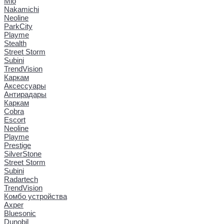
Mio
Nakamichi
Neoline
ParkCity
Playme
Stealth
Street Storm
Subini
TrendVision
Каркам
Аксессуары
Антирадары
Каркам
Cobra
Escort
Neoline
Playme
Prestige
SilverStone
Street Storm
Subini
Radartech
TrendVision
Комбо устройства
Axper
Bluesonic
Dunobil