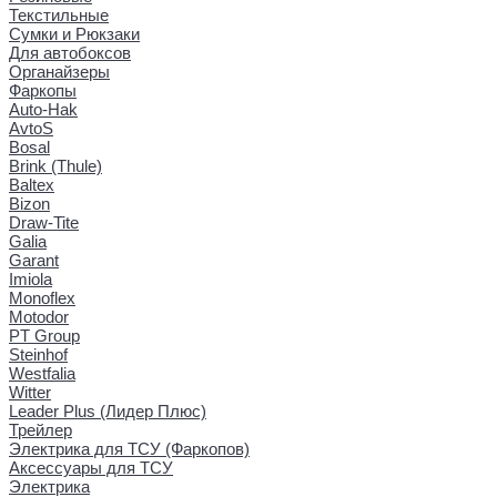
Текстильные
Сумки и Рюкзаки
Для автобоксов
Органайзеры
Фаркопы
Auto-Hak
AvtoS
Bosal
Brink (Thule)
Baltex
Bizon
Draw-Tite
Galia
Garant
Imiola
Monoflex
Motodor
PT Group
Steinhof
Westfalia
Witter
Leader Plus (Лидер Плюс)
Трейлер
Электрика для ТСУ (Фаркопов)
Аксессуары для ТСУ
Электрика