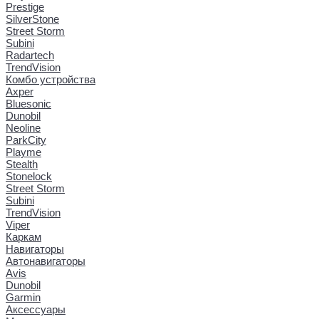
Prestige
SilverStone
Street Storm
Subini
Radartech
TrendVision
Комбо устройства
Axper
Bluesonic
Dunobil
Neoline
ParkCity
Playme
Stealth
Stonelock
Street Storm
Subini
TrendVision
Viper
Каркам
Навигаторы
Автонавигаторы
Avis
Dunobil
Garmin
Аксессуары