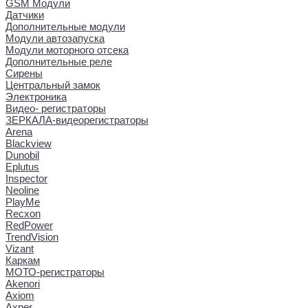
GSM Модули
Датчики
Дополнительные модули
Модули автозапуска
Модули моторного отсека
Дополнительные реле
Сирены
Центральный замок
Электроника
Видео- регистраторы
ЗЕРКАЛА-видеорегистраторы
Arena
Blackview
Dunobil
Eplutus
Inspector
Neoline
PlayMe
Recxon
RedPower
TrendVision
Vizant
Каркам
МОТО-регистраторы
Akenori
Axiom
Axper