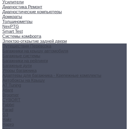
Усилители
Диагностика Ремонт
Диагностические компьютеры
Домкраты
Толщинометры
NexPTG
Smart Test
Системы комфорта
Электро-открытие задней двери
Путешествия Перевозка
Багажники на крышу автомобиля
Багажные системы
Багажники на рейлинги
Багажные дуги
Упоры багажника
Адаптеры для багажника - Крепежные комплекты
Автобоксы на Крышу
AT Tuning
Atlant
Broomer
CYBORT
Fabbri
Farad
G3
Hakr
Hapro