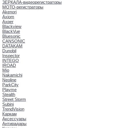
ЗЕРКАЛА-видеорегистраторы
МОТО-регистраторы
Akenori
Axiom
Axper
Blackview
BlackVue
Bluesonic
CANSONIC
DATAKAM
Dunobil
Inspector
INTEGO
IROAD
Mio
Nakamichi
Neoline
ParkCity
Playme
Stealth
Street Storm
Subini
TrendVision
Каркам
Аксессуары
Антирадары