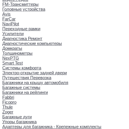
FM-Трансмиттеры
Головные устройства
Avis
FarCar
NaviPilot
Переходные рамки
Усилители
Диагностика Ремонт
Диагностические компьютеры
Домкраты
Толщинометры
NexPTG
Smart Test
Системы комфорта
Электро-открытие задней двери
Путешествия Перевозка
Багажники на крышу автомобиля
Багажные системы
Багажники на рейлинги
Fabbri
Ficopro
Thule
Zoger
Багажные дуги
Упоры багажника
Адаптеры для багажника - Крепежные комплекты