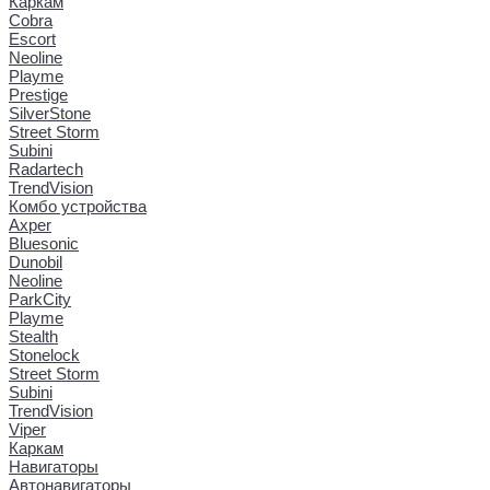
Каркам
Cobra
Escort
Neoline
Playme
Prestige
SilverStone
Street Storm
Subini
Radartech
TrendVision
Комбо устройства
Axper
Bluesonic
Dunobil
Neoline
ParkCity
Playme
Stealth
Stonelock
Street Storm
Subini
TrendVision
Viper
Каркам
Навигаторы
Автонавигаторы