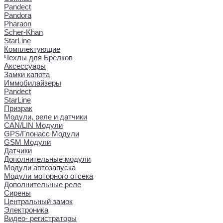
Pandect
Pandora
Pharaon
Scher-Khan
StarLine
Комплектующие
Чехлы для Брелков
Аксессуары
Замки капота
Иммобилайзеры
Pandect
StarLine
Призрак
Модули, реле и датчики
CAN/LIN Модули
GPS/Глонасс Модули
GSM Модули
Датчики
Дополнительные модули
Модули автозапуска
Модули моторного отсека
Дополнительные реле
Сирены
Центральный замок
Электроника
Видео- регистраторы