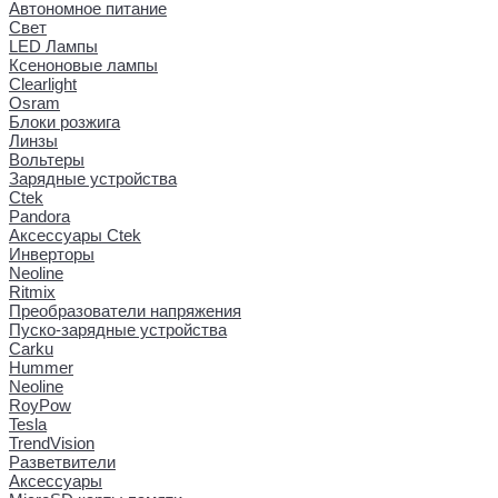
Автономное питание
Свет
LED Лампы
Ксеноновые лампы
Clearlight
Osram
Блоки розжига
Линзы
Вольтеры
Зарядные устройства
Ctek
Pandora
Аксессуары Ctek
Инверторы
Neoline
Ritmix
Преобразователи напряжения
Пуско-зарядные устройства
Carku
Hummer
Neoline
RoyPow
Tesla
TrendVision
Разветвители
Аксессуары