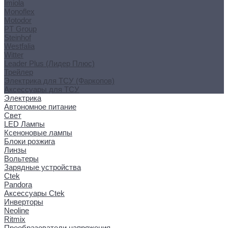
Imiola
Monoflex
Motodor
PT Group
Steinhof
Westfalia
Witter
Leader Plus (Лидер Плюс)
Трейлер
Электрика для ТСУ (Фаркопов)
Аксессуары для ТСУ
Электрика
Автономное питание
Свет
LED Лампы
Ксеноновые лампы
Блоки розжига
Линзы
Вольтеры
Зарядные устройства
Ctek
Pandora
Аксессуары Ctek
Инверторы
Neoline
Ritmix
Преобразователи напряжения