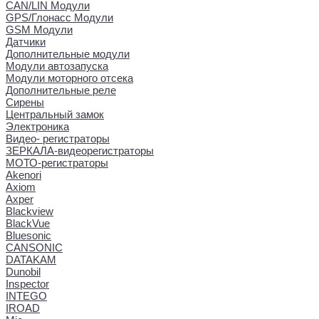
CAN/LIN Модули
GPS/Глонасс Модули
GSM Модули
Датчики
Дополнительные модули
Модули автозапуска
Модули моторного отсека
Дополнительные реле
Сирены
Центральный замок
Электроника
Видео- регистраторы
ЗЕРКАЛА-видеорегистраторы
МОТО-регистраторы
Akenori
Axiom
Axper
Blackview
BlackVue
Bluesonic
CANSONIC
DATAKAM
Dunobil
Inspector
INTEGO
IROAD