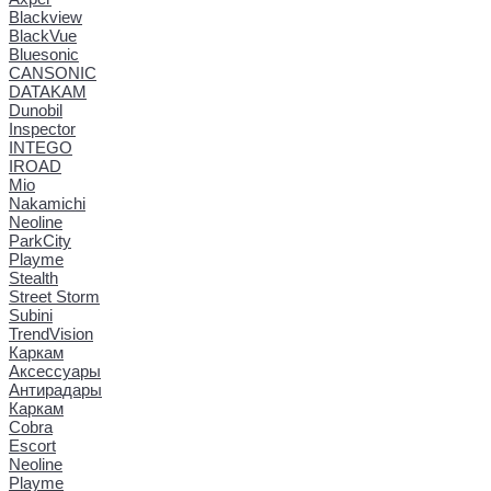
Blackview
BlackVue
Bluesonic
CANSONIC
DATAKAM
Dunobil
Inspector
INTEGO
IROAD
Mio
Nakamichi
Neoline
ParkCity
Playme
Stealth
Street Storm
Subini
TrendVision
Каркам
Аксессуары
Антирадары
Каркам
Cobra
Escort
Neoline
Playme