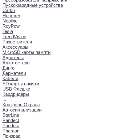
Пуско-зарядные устройства
Carku
Hummer
Neoline
RoyPow
Tesla
TrendVision
Разветвители
Аксессуары
MicroSD карты памяти
Адаптеры
Алкотестеры
Динго
Держатели
Кабеля
SD карты памяти
USB Флешки
Кардридеры
...
Контроль Охрана
Автосигнализации
StarLine
Pandect
Pandora
Pharaon
Призрак