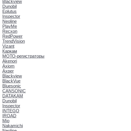
Blackview
Dunobil
Eplutus
Inspector
Neoline
PlayMe
Recxon
RedPower
TrendVision
Vizant
Каркам
МОТО-регистраторы
Akenori
Axiom
Axper
Blackview
BlackVue
Bluesonic
CANSONIC
DATAKAM
Dunobil
Inspector
INTEGO
IROAD
Mio
Nakamichi
Neoline