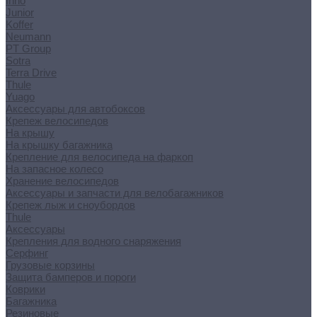
Inno
Junior
Koffer
Neumann
PT Group
Sotra
Terra Drive
Thule
Yuago
Аксессуары для автобоксов
Крепеж велосипедов
На крышу
На крышку багажника
Крепление для велосипеда на фаркоп
На запасное колесо
Хранение велосипедов
Аксессуары и запчасти для велобагажников
Крепеж лыж и сноубордов
Thule
Аксессуары
Крепления для водного снаряжения
Серфинг
Грузовые корзины
Защита бамперов и пороги
Коврики
Багажника
Резиновые