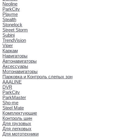
Neoline
ParkCity
Playme
Stealth
Stonelock
Street Storm
Subini
TrendVision
Viper
Каркам
Навигаторы
Автонавигаторы
Аксессуары
Мотонавигаторы
Парковка и Контроль слепых зон
AAALINE
DVR
ParkCity
ParkMaster
Sho-me
Steel Mate
Комплектующие
Контроль шин
Для грузовых
Для легковых
Для мототехники