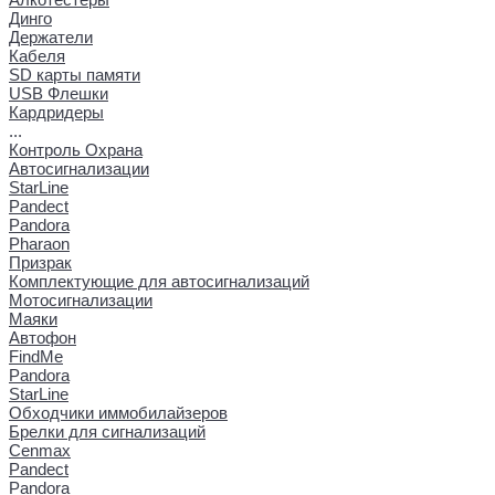
Динго
Держатели
Кабеля
SD карты памяти
USB Флешки
Кардридеры
...
Контроль Охрана
Автосигнализации
StarLine
Pandect
Pandora
Pharaon
Призрак
Комплектующие для автосигнализаций
Мотосигнализации
Маяки
Автофон
FindMe
Pandora
StarLine
Обходчики иммобилайзеров
Брелки для сигнализаций
Cenmax
Pandect
Pandora