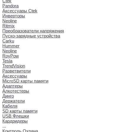
Ctek
Pandora
Аксессуары Ctek
Инверторы
Neoline
Ritmix
Преобразователи напряжения
Пуско-зарядные устройства
Carku
Hummer
Neoline
RoyPow
Tesla
TrendVision
Разветвители
Аксессуары
MicroSD карты памяти
Адаптеры
Алкотестеры
Динго
Держатели
Кабеля
SD карты памяти
USB Флешки
Кардридеры
...
Контроль Охрана