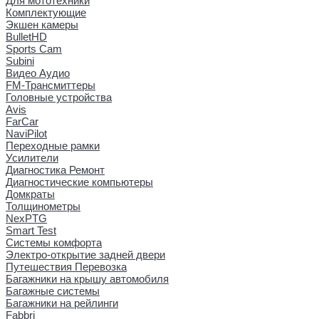
Для мототехники
Комплектующие
Экшен камеры
BulletHD
Sports Cam
Subini
Видео Аудио
FM-Трансмиттеры
Головные устройства
Avis
FarCar
NaviPilot
Переходные рамки
Усилители
Диагностика Ремонт
Диагностические компьютеры
Домкраты
Толщинометры
NexPTG
Smart Test
Системы комфорта
Электро-открытие задней двери
Путешествия Перевозка
Багажники на крышу автомобиля
Багажные системы
Багажники на рейлинги
Fabbri