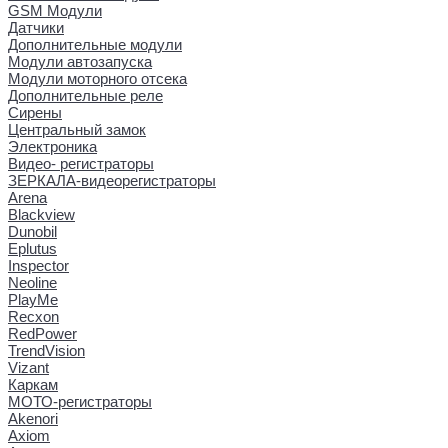
GSM Модули
Датчики
Дополнительные модули
Модули автозапуска
Модули моторного отсека
Дополнительные реле
Сирены
Центральный замок
Электроника
Видео- регистраторы
ЗЕРКАЛА-видеорегистраторы
Arena
Blackview
Dunobil
Eplutus
Inspector
Neoline
PlayMe
Recxon
RedPower
TrendVision
Vizant
Каркам
МОТО-регистраторы
Akenori
Axiom