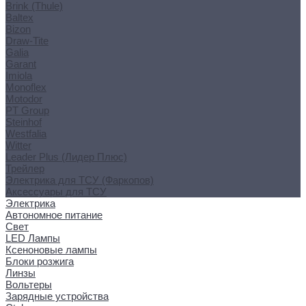
Brink (Thule)
Baltex
Bizon
Draw-Tite
Galia
Garant
Imiola
Monoflex
Motodor
PT Group
Steinhof
Westfalia
Witter
Leader Plus (Лидер Плюс)
Трейлер
Электрика для ТСУ (Фаркопов)
Аксессуары для ТСУ
Электрика
Автономное питание
Свет
LED Лампы
Ксеноновые лампы
Блоки розжига
Линзы
Вольтеры
Зарядные устройства