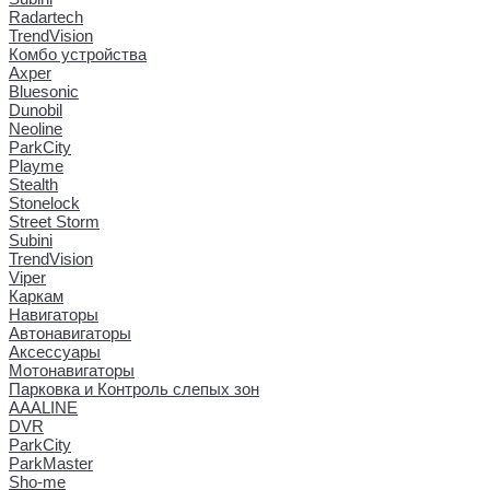
Radartech
TrendVision
Комбо устройства
Axper
Bluesonic
Dunobil
Neoline
ParkCity
Playme
Stealth
Stonelock
Street Storm
Subini
TrendVision
Viper
Каркам
Навигаторы
Автонавигаторы
Аксессуары
Мотонавигаторы
Парковка и Контроль слепых зон
AAALINE
DVR
ParkCity
ParkMaster
Sho-me