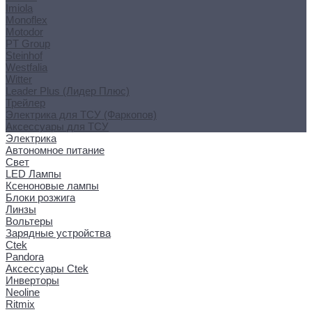
Imiola
Monoflex
Motodor
PT Group
Steinhof
Westfalia
Witter
Leader Plus (Лидер Плюс)
Трейлер
Электрика для ТСУ (Фаркопов)
Аксессуары для ТСУ
Электрика
Автономное питание
Свет
LED Лампы
Ксеноновые лампы
Блоки розжига
Линзы
Вольтеры
Зарядные устройства
Ctek
Pandora
Аксессуары Ctek
Инверторы
Neoline
Ritmix