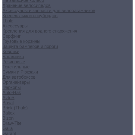
На запасное колесо
Хранение велосипедов
Аксессуары и запчасти для велобагажников
Крепеж лыж и сноубордов
Thule
Аксессуары
Крепления для водного снаряжения
Серфинг
Грузовые корзины
Защита бамперов и пороги
Коврики
Багажника
Резиновые
Текстильные
Сумки и Рюкзаки
Для автобоксов
Органайзеры
Фаркопы
Auto-Hak
AvtoS
Bosal
Brink (Thule)
Baltex
Bizon
Draw-Tite
Galia
Garant