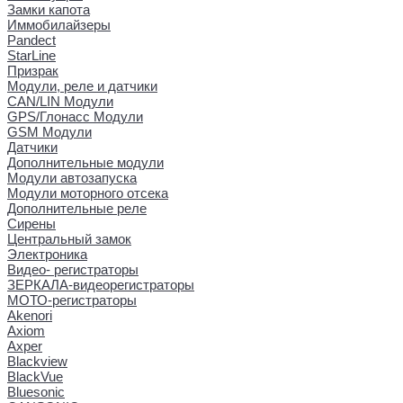
Замки капота
Иммобилайзеры
Pandect
StarLine
Призрак
Модули, реле и датчики
CAN/LIN Модули
GPS/Глонасс Модули
GSM Модули
Датчики
Дополнительные модули
Модули автозапуска
Модули моторного отсека
Дополнительные реле
Сирены
Центральный замок
Электроника
Видео- регистраторы
ЗЕРКАЛА-видеорегистраторы
МОТО-регистраторы
Akenori
Axiom
Axper
Blackview
BlackVue
Bluesonic