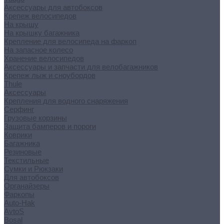
Аксессуары для автобоксов
Крепеж велосипедов
На крышу
На крышку багажника
Крепление для велосипеда на фаркоп
На запасное колесо
Хранение велосипедов
Аксессуары и запчасти для велобагажников
Крепеж лыж и сноубордов
Thule
Аксессуары
Крепления для водного снаряжения
Серфинг
Грузовые корзины
Защита бамперов и пороги
Коврики
Багажника
Резиновые
Текстильные
Сумки и Рюкзаки
Для автобоксов
Органайзеры
Фаркопы
Auto-Hak
AvtoS
Bosal