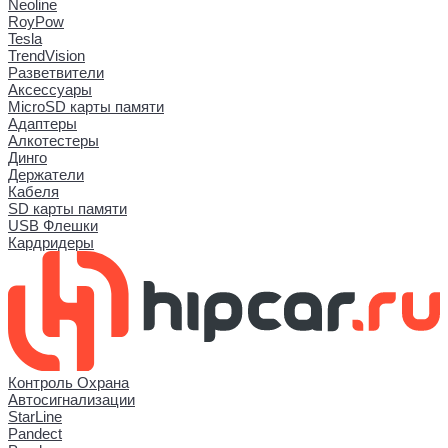
Neoline
RoyPow
Tesla
TrendVision
Разветвители
Аксессуары
MicroSD карты памяти
Адаптеры
Алкотестеры
Динго
Держатели
Кабеля
SD карты памяти
USB Флешки
Кардридеры
Контроль Охрана
Автосигнализации
StarLine
Pandect