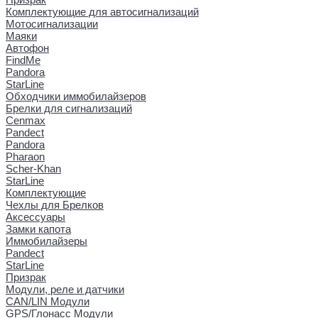
Комплектующие для автосигнализаций
Мотосигнализации
Маяки
Автофон
FindMe
Pandora
StarLine
Обходчики иммобилайзеров
Брелки для сигнализаций
Cenmax
Pandect
Pandora
Pharaon
Scher-Khan
StarLine
Комплектующие
Чехлы для Брелков
Аксессуары
Замки капота
Иммобилайзеры
Pandect
StarLine
Призрак
Модули, реле и датчики
CAN/LIN Модули
GPS/Глонасс Модули