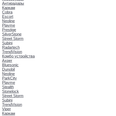
Антирадары
Каркам
Cobra
Escort
Neoline
Playme
Prestige
SilverStone
Street Storm
Subini
Radartech
TrendVision
Комбо устройства
Axper
Bluesonic
Dunobil
Neoline
ParkCity
Playme
Stealth
Stonelock
Street Storm
Subini
TrendVision
Viper
Каркам