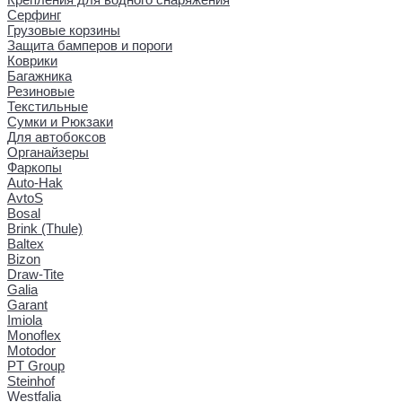
Серфинг
Грузовые корзины
Защита бамперов и пороги
Коврики
Багажника
Резиновые
Текстильные
Сумки и Рюкзаки
Для автобоксов
Органайзеры
Фаркопы
Auto-Hak
AvtoS
Bosal
Brink (Thule)
Baltex
Bizon
Draw-Tite
Galia
Garant
Imiola
Monoflex
Motodor
PT Group
Steinhof
Westfalia