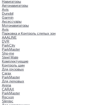
Навигаторы
Автонавигаторы
Avis
Dunobil
Garmin
Аксессуары
Мотонавигаторы
Avis
Парковка и Контроль слепых зон
AAALINE
DVR
ParkCity
ParkMaster
Sho-me
Steel Mate
Комплектующие
Контроль шин
Для грузовых
Carax
ParkMaster
Для легковых
Arena
CARAX
ParkMaster
Recxon
Slimtec