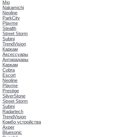
Mio
Nakamichi
Neoline
ParkCity
Playme
Stealth
Street Storm
Subini
TrendVision
Каркам
Аксессуары
Антирадары
Каркам
Cobra
Escort
Neoline
Playme
Prestige
SilverStone
Street Storm
Subini
Radartech
TrendVision
Комбо устройства
Axper
Bluesonic