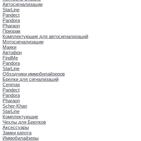
Автосигнализации
StarLine
Pandect
Pandora
Pharaon
Призрак
Комплектующие для автосигнализаций
Мотосигнализации
Маяки
Автофон
FindMe
Pandora
StarLine
Обходчики иммобилайзеров
Брелки для сигнализаций
Cenmax
Pandect
Pandora
Pharaon
Scher-Khan
StarLine
Комплектующие
Чехлы для Брелков
Аксессуары
Замки капота
Иммобилайзеры