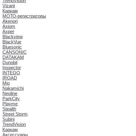
TrendVision
Vizant
Каркам
МОТО-регистраторы
Akenori
Axiom
Axper
Blackview
BlackVue
Bluesonic
CANSONIC
DATAKAM
Dunobil
Inspector
INTEGO
IROAD
Mio
Nakamichi
Neoline
ParkCity
Playme
Stealth
Street Storm
Subini
TrendVision
Каркам
Аксессуары