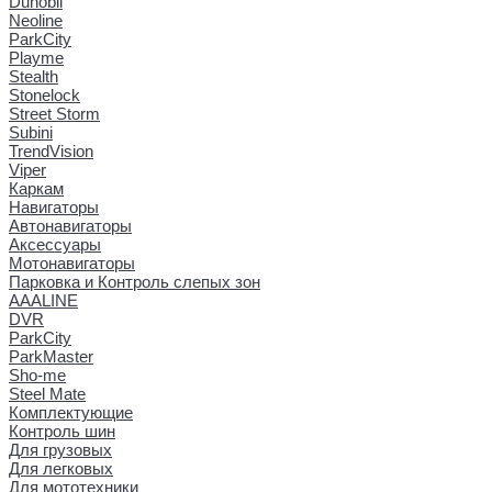
Dunobil
Neoline
ParkCity
Playme
Stealth
Stonelock
Street Storm
Subini
TrendVision
Viper
Каркам
Навигаторы
Автонавигаторы
Аксессуары
Мотонавигаторы
Парковка и Контроль слепых зон
AAALINE
DVR
ParkCity
ParkMaster
Sho-me
Steel Mate
Комплектующие
Контроль шин
Для грузовых
Для легковых
Для мототехники