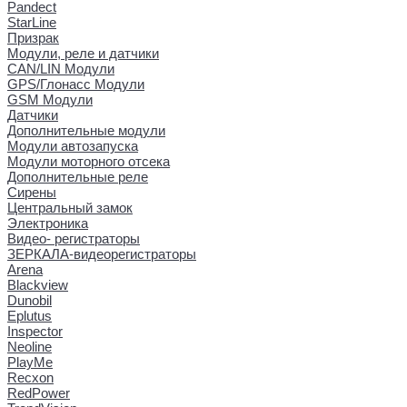
Pandect
StarLine
Призрак
Модули, реле и датчики
CAN/LIN Модули
GPS/Глонасс Модули
GSM Модули
Датчики
Дополнительные модули
Модули автозапуска
Модули моторного отсека
Дополнительные реле
Сирены
Центральный замок
Электроника
Видео- регистраторы
ЗЕРКАЛА-видеорегистраторы
Arena
Blackview
Dunobil
Eplutus
Inspector
Neoline
PlayMe
Recxon
RedPower