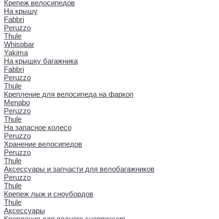
Крепеж велосипедов
На крышу
Fabbri
Peruzzo
Thule
Whispbar
Yakima
На крышку багажника
Fabbri
Peruzzo
Thule
Крепление для велосипеда на фаркоп
Menabo
Peruzzo
Thule
На запасное колесо
Peruzzo
Хранение велосипедов
Peruzzo
Thule
Аксессуары и запчасти для велобагажников
Peruzzo
Thule
Крепеж лыж и сноубордов
Thule
Аксессуары
Крепления для водного снаряжения