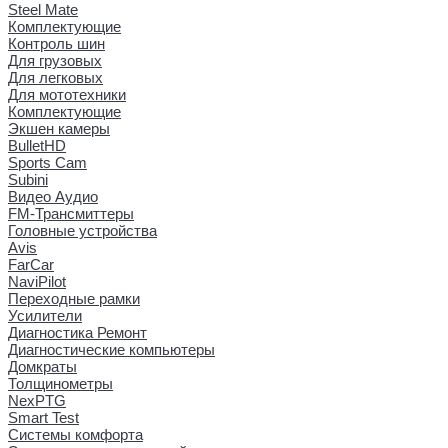
Steel Mate
Комплектующие
Контроль шин
Для грузовых
Для легковых
Для мототехники
Комплектующие
Экшен камеры
BulletHD
Sports Cam
Subini
Видео Аудио
FM-Трансмиттеры
Головные устройства
Avis
FarCar
NaviPilot
Переходные рамки
Усилители
Диагностика Ремонт
Диагностические компьютеры
Домкраты
Толщинометры
NexPTG
Smart Test
Системы комфорта