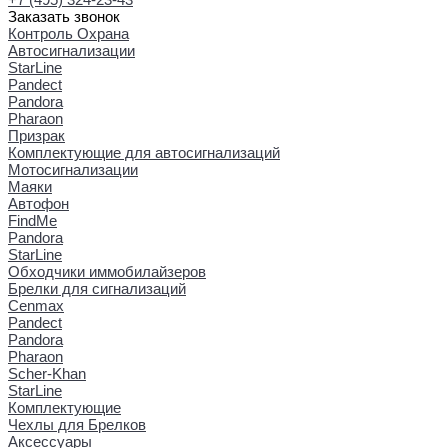
Заказать звонок
Контроль Охрана
Автосигнализации
StarLine
Pandect
Pandora
Pharaon
Призрак
Комплектующие для автосигнализаций
Мотосигнализации
Маяки
Автофон
FindMe
Pandora
StarLine
Обходчики иммобилайзеров
Брелки для сигнализаций
Cenmax
Pandect
Pandora
Pharaon
Scher-Khan
StarLine
Комплектующие
Чехлы для Брелков
Аксессуары