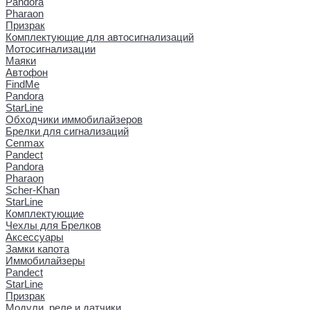
Pandora
Pharaon
Призрак
Комплектующие для автосигнализаций
Мотосигнализации
Маяки
Автофон
FindMe
Pandora
StarLine
Обходчики иммобилайзеров
Брелки для сигнализаций
Cenmax
Pandect
Pandora
Pharaon
Scher-Khan
StarLine
Комплектующие
Чехлы для Брелков
Аксессуары
Замки капота
Иммобилайзеры
Pandect
StarLine
Призрак
Модули, реле и датчики