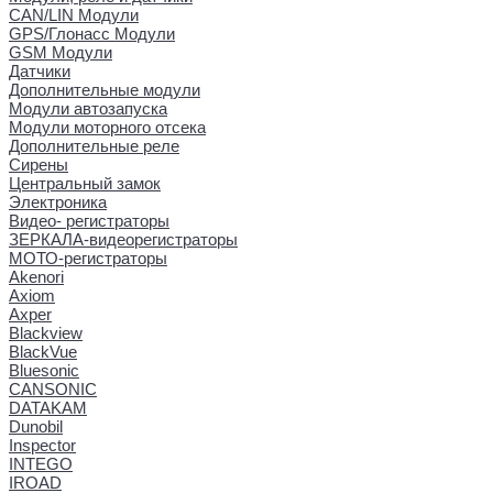
CAN/LIN Модули
GPS/Глонасс Модули
GSM Модули
Датчики
Дополнительные модули
Модули автозапуска
Модули моторного отсека
Дополнительные реле
Сирены
Центральный замок
Электроника
Видео- регистраторы
ЗЕРКАЛА-видеорегистраторы
МОТО-регистраторы
Akenori
Axiom
Axper
Blackview
BlackVue
Bluesonic
CANSONIC
DATAKAM
Dunobil
Inspector
INTEGO
IROAD