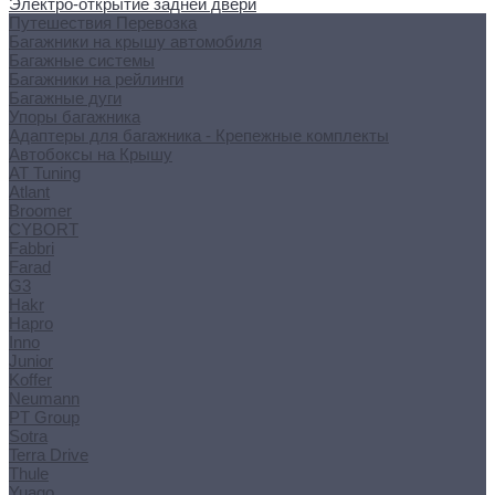
Электро-открытие задней двери
Путешествия Перевозка
Багажники на крышу автомобиля
Багажные системы
Багажники на рейлинги
Багажные дуги
Упоры багажника
Адаптеры для багажника - Крепежные комплекты
Автобоксы на Крышу
AT Tuning
Atlant
Broomer
CYBORT
Fabbri
Farad
G3
Hakr
Hapro
Inno
Junior
Koffer
Neumann
PT Group
Sotra
Terra Drive
Thule
Yuago