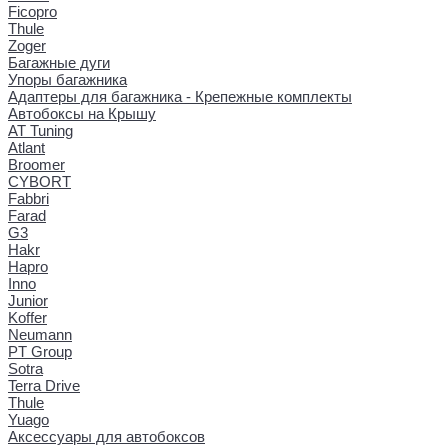
Ficopro
Thule
Zoger
Багажные дуги
Упоры багажника
Адаптеры для багажника - Крепежные комплекты
Автобоксы на Крышу
AT Tuning
Atlant
Broomer
CYBORT
Fabbri
Farad
G3
Hakr
Hapro
Inno
Junior
Koffer
Neumann
PT Group
Sotra
Terra Drive
Thule
Yuago
Аксессуары для автобоксов