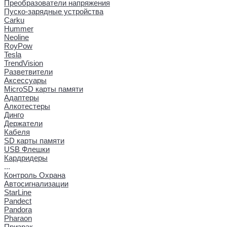
Преобразователи напряжения
Пуско-зарядные устройства
Carku
Hummer
Neoline
RoyPow
Tesla
TrendVision
Разветвители
Аксессуары
MicroSD карты памяти
Адаптеры
Алкотестеры
Динго
Держатели
Кабеля
SD карты памяти
USB Флешки
Кардридеры
...
Контроль Охрана
Автосигнализации
StarLine
Pandect
Pandora
Pharaon
Призрак