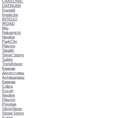
CANSONIC
DATAKAM
Dunobil
Inspector
INTEGO
IROAD
Mio
Nakamichi
Neoline
ParkCity
Playme
Stealth
Street Storm
Subini
TrendVision
Каркам
Аксессуары
Антирадары
Каркам
Cobra
Escort
Neoline
Playme
Prestige
SilverStone
Street Storm
Subini