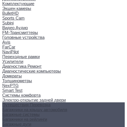
Комплектующие
Экшен камеры
BulletHD
Sports Cam
Subini
Видео Аудио
FM-Трансмиттеры
Головные устройства
Avis
FarCar
NaviPilot
Переходные рамки
Усилители
Диагностика Ремонт
Диагностические компьютеры
Домкраты
Толщинометры
NexPTG
Smart Test
Системы комфорта
Электро-открытие задней двери
Путешествия Перевозка
Багажники на крышу автомобиля
Багажные системы
Багажники на рейлинги
Багажные дуги