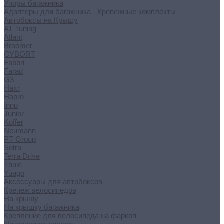
Упоры багажника
Адаптеры для багажника - Крепежные комплекты
Автобоксы на Крышу
AT Tuning
Atlant
Broomer
CYBORT
Fabbri
Farad
G3
Hakr
Hapro
Inno
Junior
Koffer
Neumann
PT Group
Sotra
Terra Drive
Thule
Yuago
Аксессуары для автобоксов
Крепеж велосипедов
На крышу
На крышку багажника
Крепление для велосипеда на фаркоп