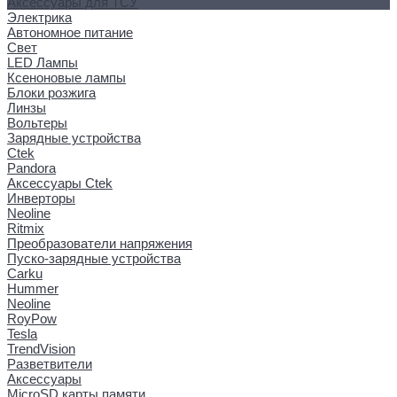
Аксессуары для ТСУ
Электрика
Автономное питание
Свет
LED Лампы
Ксеноновые лампы
Блоки розжига
Линзы
Вольтеры
Зарядные устройства
Ctek
Pandora
Аксессуары Ctek
Инверторы
Neoline
Ritmix
Преобразователи напряжения
Пуско-зарядные устройства
Carku
Hummer
Neoline
RoyPow
Tesla
TrendVision
Разветвители
Аксессуары
MicroSD карты памяти