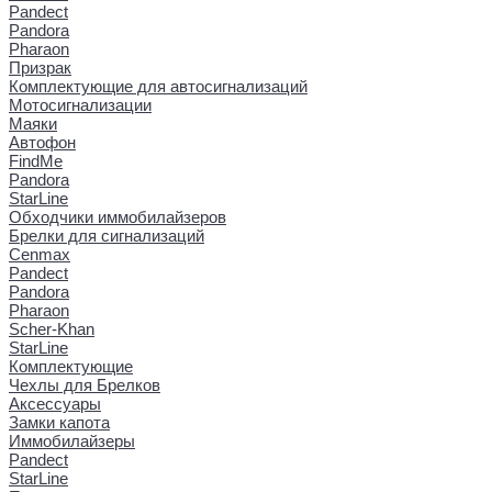
Pandect
Pandora
Pharaon
Призрак
Комплектующие для автосигнализаций
Мотосигнализации
Маяки
Автофон
FindMe
Pandora
StarLine
Обходчики иммобилайзеров
Брелки для сигнализаций
Cenmax
Pandect
Pandora
Pharaon
Scher-Khan
StarLine
Комплектующие
Чехлы для Брелков
Аксессуары
Замки капота
Иммобилайзеры
Pandect
StarLine