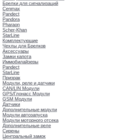
Брелки для сигнализаций
Cenmax
Pandect
Pandora
Pharaon
Scher-Khan
StarLine
Комплектующие
Чехлы для Брелков
Аксессуары
Замки капота
Иммобилайзеры
Pandect
StarLine
Призрак
Модули, реле и датчики
CAN/LIN Модули
GPS/Глонасс Модули
GSM Модули
Датчики
Дополнительные модули
Модули автозапуска
Модули моторного отсека
Дополнительные реле
Сирены
Центральный замок