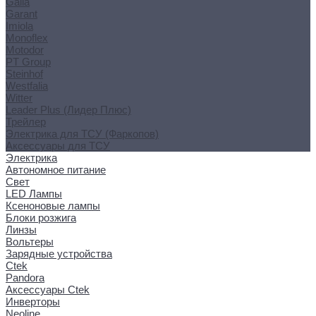
Galia
Garant
Imiola
Monoflex
Motodor
PT Group
Steinhof
Westfalia
Witter
Leader Plus (Лидер Плюс)
Трейлер
Электрика для ТСУ (Фаркопов)
Аксессуары для ТСУ
Электрика
Автономное питание
Свет
LED Лампы
Ксеноновые лампы
Блоки розжига
Линзы
Вольтеры
Зарядные устройства
Ctek
Pandora
Аксессуары Ctek
Инверторы
Neoline