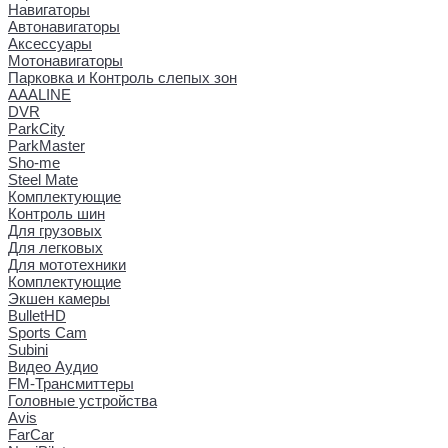
Навигаторы
Автонавигаторы
Аксессуары
Мотонавигаторы
Парковка и Контроль слепых зон
AAALINE
DVR
ParkCity
ParkMaster
Sho-me
Steel Mate
Комплектующие
Контроль шин
Для грузовых
Для легковых
Для мототехники
Комплектующие
Экшен камеры
BulletHD
Sports Cam
Subini
Видео Аудио
FM-Трансмиттеры
Головные устройства
Avis
FarCar