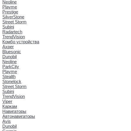
Neoline
Playme
Prestige
SilverStone
Street Storm
Subini
Radartech
TrendVision
Комбо устройства
Axper
Bluesonic
Dunobil
Neoline
ParkCity
Playme
Stealth
Stonelock
Street Storm
Subini
TrendVision
Viper
Каркам
Навигаторы
Автонавигаторы
Avis
Dunobil