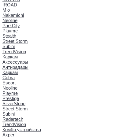
IROAD
Mio
Nakamichi
Neoline
ParkCity
Playme
Stealth
Street Storm
Subini
TrendVision
Каркам
Аксессуары
Антирадары
Каркам
Cobra
Escort
Neoline
Playme
Prestige
SilverStone
Street Storm
Subini
Radartech
TrendVision
Комбо устройства
Axper