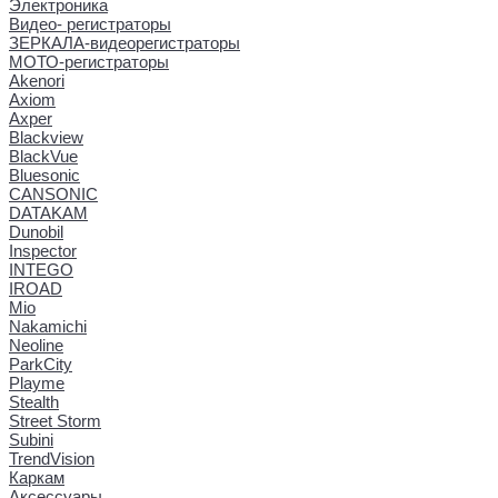
Электроника
Видео- регистраторы
ЗЕРКАЛА-видеорегистраторы
МОТО-регистраторы
Akenori
Axiom
Axper
Blackview
BlackVue
Bluesonic
CANSONIC
DATAKAM
Dunobil
Inspector
INTEGO
IROAD
Mio
Nakamichi
Neoline
ParkCity
Playme
Stealth
Street Storm
Subini
TrendVision
Каркам
Аксессуары