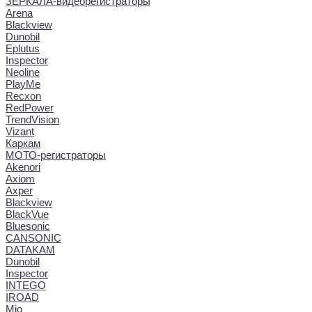
ЗЕРКАЛА-видеорегистраторы
Arena
Blackview
Dunobil
Eplutus
Inspector
Neoline
PlayMe
Recxon
RedPower
TrendVision
Vizant
Каркам
МОТО-регистраторы
Akenori
Axiom
Axper
Blackview
BlackVue
Bluesonic
CANSONIC
DATAKAM
Dunobil
Inspector
INTEGO
IROAD
Mio