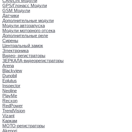
CAN/LIN Модули
GPS/Глонасс Модули
GSM Модули
Датчики
Дополнительные модули
Модули автозапуска
Модули моторного отсека
Дополнительные реле
Сирены
Центральный замок
Электроника
Видео- регистраторы
ЗЕРКАЛА-видеорегистраторы
Arena
Blackview
Dunobil
Eplutus
Inspector
Neoline
PlayMe
Recxon
RedPower
TrendVision
Vizant
Каркам
МОТО-регистраторы
Akenori