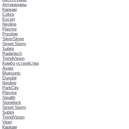
Антирадары
Каркам
Cobra
Escort
Neoline
Playme
Prestige
SilverStone
Street Storm
Subini
Radartech
TrendVision
Комбо устройства
Axper
Bluesonic
Dunobil
Neoline
ParkCity
Playme
Stealth
Stonelock
Street Storm
Subini
TrendVision
Viper
Каркам