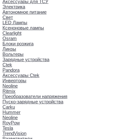
Аксессуары для ТСУ
Электрика
Автономное питание
Свет
LED Лампы
Ксеноновые лампы
Clearlight
Osram
Блоки розжига
Линзы
Вольтеры
Зарядные устройства
Ctek
Pandora
Аксессуары Ctek
Инверторы
Neoline
Ritmix
Преобразователи напряжения
Пуско-зарядные устройства
Carku
Hummer
Neoline
RoyPow
Tesla
TrendVision
Разветвители