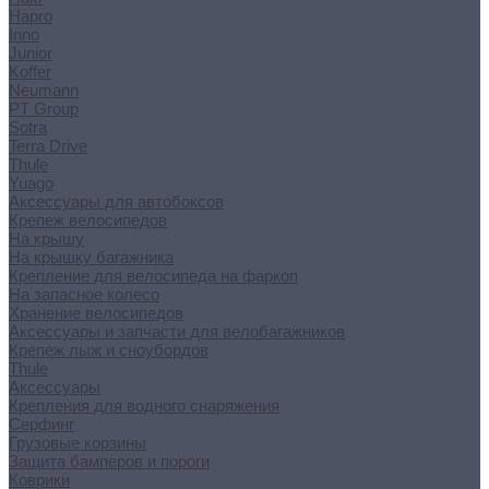
Hapro
Inno
Junior
Koffer
Neumann
PT Group
Sotra
Terra Drive
Thule
Yuago
Аксессуары для автобоксов
Крепеж велосипедов
На крышу
На крышку багажника
Крепление для велосипеда на фаркоп
На запасное колесо
Хранение велосипедов
Аксессуары и запчасти для велобагажников
Крепеж лыж и сноубордов
Thule
Аксессуары
Крепления для водного снаряжения
Серфинг
Грузовые корзины
Защита бамперов и пороги
Коврики