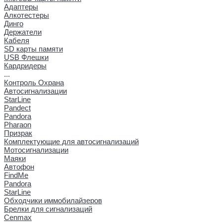
Адаптеры
Алкотестеры
Динго
Держатели
Кабеля
SD карты памяти
USB Флешки
Кардридеры
...
Контроль Охрана
Автосигнализации
StarLine
Pandect
Pandora
Pharaon
Призрак
Комплектующие для автосигнализаций
Мотосигнализации
Маяки
Автофон
FindMe
Pandora
StarLine
Обходчики иммобилайзеров
Брелки для сигнализаций
Cenmax