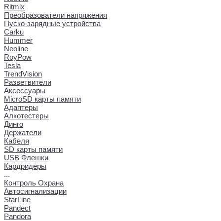
Ritmix
Преобразователи напряжения
Пуско-зарядные устройства
Carku
Hummer
Neoline
RoyPow
Tesla
TrendVision
Разветвители
Аксессуары
MicroSD карты памяти
Адаптеры
Алкотестеры
Динго
Держатели
Кабеля
SD карты памяти
USB Флешки
Кардридеры
...
Контроль Охрана
Автосигнализации
StarLine
Pandect
Pandora