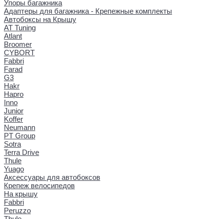
Упоры багажника
Адаптеры для багажника - Крепежные комплекты
Автобоксы на Крышу
AT Tuning
Atlant
Broomer
CYBORT
Fabbri
Farad
G3
Hakr
Hapro
Inno
Junior
Koffer
Neumann
PT Group
Sotra
Terra Drive
Thule
Yuago
Аксессуары для автобоксов
Крепеж велосипедов
На крышу
Fabbri
Peruzzo
Thule