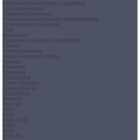
Крепление для велосипеда на фаркоп
На запасное колесо
Хранение велосипедов
Аксессуары и запчасти для велобагажников
Крепеж лыж и сноубордов
Thule
Аксессуары
Крепления для водного снаряжения
Серфинг
Грузовые корзины
Защита бамперов и пороги
Коврики
Багажника
Резиновые
Текстильные
Сумки и Рюкзаки
Для автобоксов
Органайзеры
Фаркопы
Auto-Hak
AvtoS
Bosal
Brink (Thule)
Baltex
Bizon
Draw-Tite