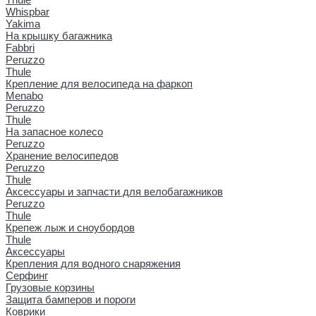
Whispbar
Yakima
На крышку багажника
Fabbri
Peruzzo
Thule
Крепление для велосипеда на фаркоп
Menabo
Peruzzo
Thule
На запасное колесо
Peruzzo
Хранение велосипедов
Peruzzo
Thule
Аксессуары и запчасти для велобагажников
Peruzzo
Thule
Крепеж лыж и сноубордов
Thule
Аксессуары
Крепления для водного снаряжения
Серфинг
Грузовые корзины
Защита бамперов и пороги
Коврики