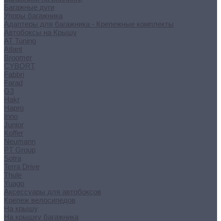
Багажные дуги
Упоры багажника
Адаптеры для багажника - Крепежные комплекты
Автобоксы на Крышу
AT Tuning
Atlant
Broomer
CYBORT
Fabbri
Farad
G3
Hakr
Hapro
Inno
Junior
Koffer
Neumann
PT Group
Sotra
Terra Drive
Thule
Yuago
Аксессуары для автобоксов
Крепеж велосипедов
На крышу
На крышку багажника