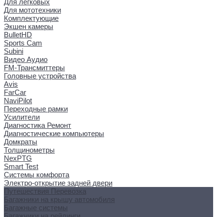
Для легковых
Для мототехники
Комплектующие
Экшен камеры
BulletHD
Sports Cam
Subini
Видео Аудио
FM-Трансмиттеры
Головные устройства
Avis
FarCar
NaviPilot
Переходные рамки
Усилители
Диагностика Ремонт
Диагностические компьютеры
Домкраты
Толщинометры
NexPTG
Smart Test
Системы комфорта
Электро-открытие задней двери
Путешествия Перевозка
Багажники на крышу автомобиля
Багажные системы
Багажники на рейлинги