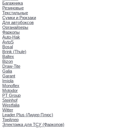
Багажника
Резиновые
Текстильные
Сумки и Рюкзаки
Для автобоксов
Органайзеры
Фаркопы
Auto-Hak
AvtoS
Bosal
Brink (Thule)
Baltex
Bizon
Draw-Tite
Galia
Garant
Imiola
Monoflex
Motodor
PT Group
Steinhof
Westfalia
Witter
Leader Plus (Лидер Плюс)
Трейлер
Электрика для ТСУ (Фаркопов)