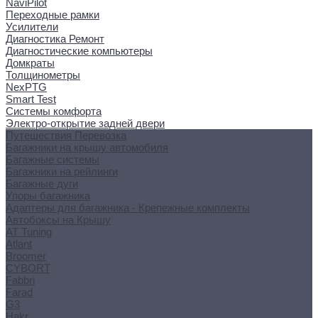
NaviPilot
Переходные рамки
Усилители
Диагностика Ремонт
Диагностические компьютеры
Домкраты
Толщинометры
NexPTG
Smart Test
Системы комфорта
Электро-открытие задней двери
Путешествия Перевозка
Багажники на крышу автомобиля
Багажные системы
Багажники на рейлинги
Багажные дуги
Упоры багажника
Адаптеры для багажника - Крепежные комплекты
Автобоксы на Крышу
AT Tuning
Atlant
Broomer
CYBORT
Fabbri
Farad
G3
Hakr