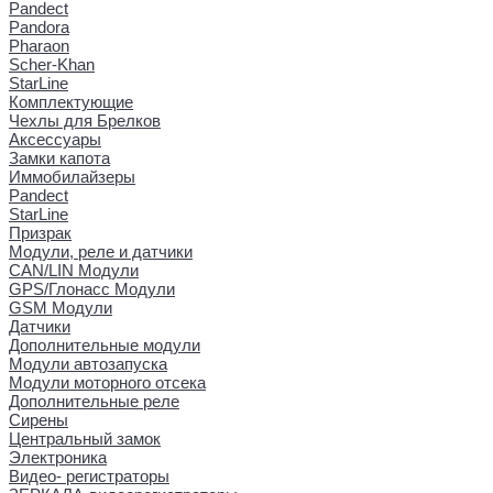
Pandect
Pandora
Pharaon
Scher-Khan
StarLine
Комплектующие
Чехлы для Брелков
Аксессуары
Замки капота
Иммобилайзеры
Pandect
StarLine
Призрак
Модули, реле и датчики
CAN/LIN Модули
GPS/Глонасс Модули
GSM Модули
Датчики
Дополнительные модули
Модули автозапуска
Модули моторного отсека
Дополнительные реле
Сирены
Центральный замок
Электроника
Видео- регистраторы