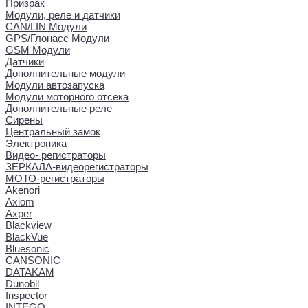
Призрак
Модули, реле и датчики
CAN/LIN Модули
GPS/Глонасс Модули
GSM Модули
Датчики
Дополнительные модули
Модули автозапуска
Модули моторного отсека
Дополнительные реле
Сирены
Центральный замок
Электроника
Видео- регистраторы
ЗЕРКАЛА-видеорегистраторы
МОТО-регистраторы
Akenori
Axiom
Axper
Blackview
BlackVue
Bluesonic
CANSONIC
DATAKAM
Dunobil
Inspector
INTEGO