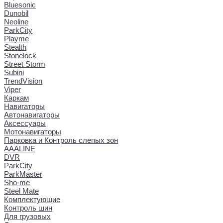
Bluesonic
Dunobil
Neoline
ParkCity
Playme
Stealth
Stonelock
Street Storm
Subini
TrendVision
Viper
Каркам
Навигаторы
Автонавигаторы
Аксессуары
Мотонавигаторы
Парковка и Контроль слепых зон
AAALINE
DVR
ParkCity
ParkMaster
Sho-me
Steel Mate
Комплектующие
Контроль шин
Для грузовых