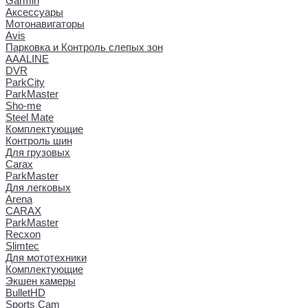
Garmin
Аксессуары
Мотонавигаторы
Avis
Парковка и Контроль слепых зон
AAALINE
DVR
ParkCity
ParkMaster
Sho-me
Steel Mate
Комплектующие
Контроль шин
Для грузовых
Carax
ParkMaster
Для легковых
Arena
CARAX
ParkMaster
Recxon
Slimtec
Для мототехники
Комплектующие
Экшен камеры
BulletHD
Sports Cam