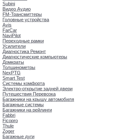
Subini
Видео Аудио
FM-Трансмиттеры
Головные устройства
Avis
FarCar
NaviPilot
Переходные рамки
Усилители
Диагностика Ремонт
Диагностические компьютеры
Домкраты
Толщинометры
NexPTG
Smart Test
Системы комфорта
Электро-открытие задней двери
Путешествия Перевозка
Багажники на крышу автомобиля
Багажные системы
Багажники на рейлинги
Fabbri
Ficopro
Thule
Zoger
Багажные дуги