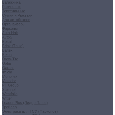
Багажника
Резиновые
Текстильные
Сумки и Рюкзаки
Для автобоксов
Органайзеры
Фаркопы
Auto-Hak
AvtoS
Bosal
Brink (Thule)
Baltex
Bizon
Draw-Tite
Galia
Garant
Imiola
Monoflex
Motodor
PT Group
Steinhof
Westfalia
Witter
Leader Plus (Лидер Плюс)
Трейлер
Электрика для ТСУ (Фаркопов)