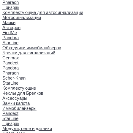
Pharaon
Призрак
Комплектующие для автосигнализаций
Мотосигнализации
Маяки
Автофон
FindMe
Pandora
StarLine
Обходчики иммобилайзеров
Брелки для сигнализаций
Cenmax
Pandect
Pandora
Pharaon
Scher-Khan
StarLine
Комплектующие
Чехлы для Брелков
Аксессуары
Замки капота
Иммобилайзеры
Pandect
StarLine
Призрак
Модули, реле и датчики