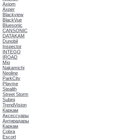
Axiom
Axper
Blackview
BlackVue
Bluesonic
CANSONIC
DATAKAM
Dunobil
Inspector
INTEGO
IROAD
Mio
Nakamichi
Neoline
ParkCity
Playme
Stealth
Street Storm
Subini
TrendVision
Каркам
Аксессуары
Антирадары
Каркам
Cobra
Escort