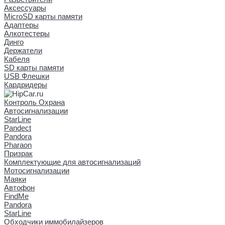
Аксессуары
MicroSD карты памяти
Адаптеры
Алкотестеры
Динго
Держатели
Кабеля
SD карты памяти
USB Флешки
Кардридеры
Контроль Охрана
Автосигнализации
StarLine
Pandect
Pandora
Pharaon
Призрак
Комплектующие для автосигнализаций
Мотосигнализации
Маяки
Автофон
FindMe
Pandora
StarLine
Обходчики иммобилайзеров