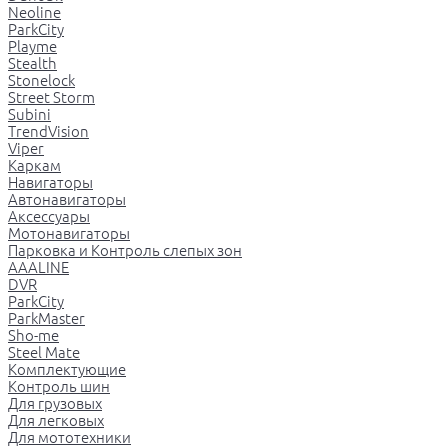
Neoline
ParkCity
Playme
Stealth
Stonelock
Street Storm
Subini
TrendVision
Viper
Каркам
Навигаторы
Автонавигаторы
Аксессуары
Мотонавигаторы
Парковка и Контроль слепых зон
AAALINE
DVR
ParkCity
ParkMaster
Sho-me
Steel Mate
Комплектующие
Контроль шин
Для грузовых
Для легковых
Для мототехники