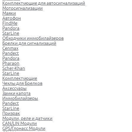
Комплектующие для автосигнализаций
Мотосигнализации
Маяки
Автофон
FindMe
Pandora
StarLine
Обходчики иммобилайзеров
Брелки для сигнализаций
Cenmax
Pandect
Pandora
Pharaon
Scher-Khan
StarLine
Комплектующие
Чехлы для Брелков
Аксессуары
Замки капота
Иммобилайзеры
Pandect
StarLine
Призрак
Модули, реле и датчики
CAN/LIN Модули
GPS/Глонасс Модули