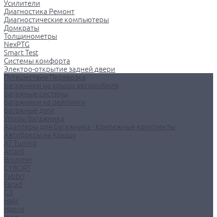
Усилители
Диагностика Ремонт
Диагностические компьютеры
Домкраты
Толщинометры
NexPTG
Smart Test
Системы комфорта
Электро-открытие задней двери
Путешествия Перевозка
Багажники на крышу автомобиля
Багажные системы
Багажники на рейлинги
Багажные дуги
Упоры багажника
Адаптеры для багажника - Крепежные комплекты
Автобоксы на Крышу
AT Tuning
Atlant
Broomer
CYBORT
Fabbri
Farad
G3
Hakr
Hapro