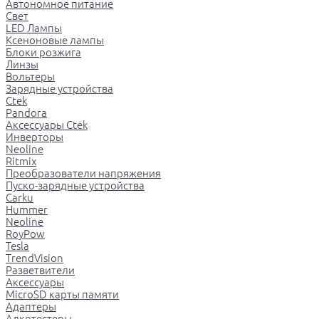
Автономное питание
Свет
LED Лампы
Ксеноновые лампы
Блоки розжига
Линзы
Вольтеры
Зарядные устройства
Ctek
Pandora
Аксессуары Ctek
Инверторы
Neoline
Ritmix
Преобразователи напряжения
Пуско-зарядные устройства
Carku
Hummer
Neoline
RoyPow
Tesla
TrendVision
Разветвители
Аксессуары
MicroSD карты памяти
Адаптеры
Алкотестеры