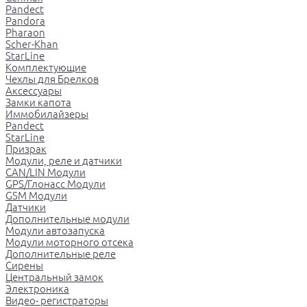
Pandect
Pandora
Pharaon
Scher-Khan
StarLine
Комплектующие
Чехлы для Брелков
Аксессуары
Замки капота
Иммобилайзеры
Pandect
StarLine
Призрак
Модули, реле и датчики
CAN/LIN Модули
GPS/Глонасс Модули
GSM Модули
Датчики
Дополнительные модули
Модули автозапуска
Модули моторного отсека
Дополнительные реле
Сирены
Центральный замок
Электроника
Видео- регистраторы