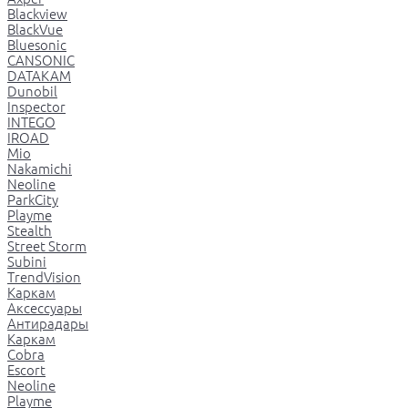
Blackview
BlackVue
Bluesonic
CANSONIC
DATAKAM
Dunobil
Inspector
INTEGO
IROAD
Mio
Nakamichi
Neoline
ParkCity
Playme
Stealth
Street Storm
Subini
TrendVision
Каркам
Аксессуары
Антирадары
Каркам
Cobra
Escort
Neoline
Playme