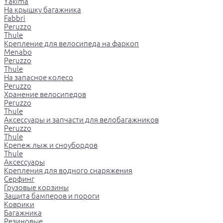
Yakima
На крышку багажника
Fabbri
Peruzzo
Thule
Крепление для велосипеда на фаркоп
Menabo
Peruzzo
Thule
На запасное колесо
Peruzzo
Хранение велосипедов
Peruzzo
Thule
Аксессуары и запчасти для велобагажников
Peruzzo
Thule
Крепеж лыж и сноубордов
Thule
Аксессуары
Крепления для водного снаряжения
Серфинг
Грузовые корзины
Защита бамперов и пороги
Коврики
Багажника
Резиновые