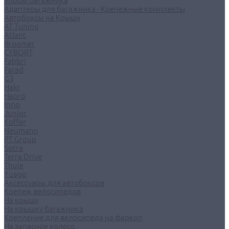
Упоры багажника
Адаптеры для багажника - Крепежные комплекты
Автобоксы на Крышу
AT Tuning
Atlant
Broomer
CYBORT
Fabbri
Farad
G3
Hakr
Hapro
Inno
Junior
Koffer
Neumann
PT Group
Sotra
Terra Drive
Thule
Yuago
Аксессуары для автобоксов
Крепеж велосипедов
На крышу
На крышку багажника
Крепление для велосипеда на фаркоп
На запасное колесо