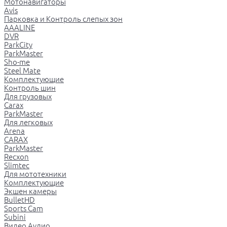
Мотонавигаторы
Avis
Парковка и Контроль слепых зон
AAALINE
DVR
ParkCity
ParkMaster
Sho-me
Steel Mate
Комплектующие
Контроль шин
Для грузовых
Carax
ParkMaster
Для легковых
Arena
CARAX
ParkMaster
Recxon
Slimtec
Для мототехники
Комплектующие
Экшен камеры
BulletHD
Sports Cam
Subini
Видео Аудио