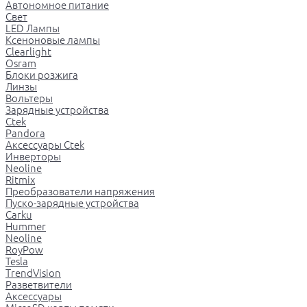
Автономное питание
Свет
LED Лампы
Ксеноновые лампы
Clearlight
Osram
Блоки розжига
Линзы
Вольтеры
Зарядные устройства
Ctek
Pandora
Аксессуары Ctek
Инверторы
Neoline
Ritmix
Преобразователи напряжения
Пуско-зарядные устройства
Carku
Hummer
Neoline
RoyPow
Tesla
TrendVision
Разветвители
Аксессуары