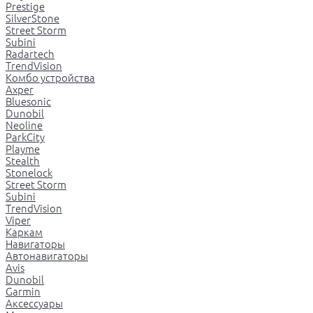
Prestige
SilverStone
Street Storm
Subini
Radartech
TrendVision
Комбо устройства
Axper
Bluesonic
Dunobil
Neoline
ParkCity
Playme
Stealth
Stonelock
Street Storm
Subini
TrendVision
Viper
Каркам
Навигаторы
Автонавигаторы
Avis
Dunobil
Garmin
Аксессуары