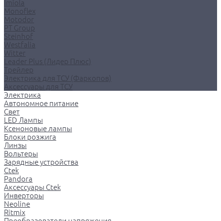
Imiola
Monoflex
Motodor
PT Group
Steinhof
Westfalia
Witter
Leader Plus (Лидер Плюс)
Трейлер
Электрика для ТСУ (Фаркопов)
Аксессуары для ТСУ
Электрика
Автономное питание
Свет
LED Лампы
Ксеноновые лампы
Блоки розжига
Линзы
Вольтеры
Зарядные устройства
Ctek
Pandora
Аксессуары Ctek
Инверторы
Neoline
Ritmix
Преобразователи напряжения