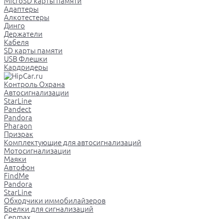
MicroSD карты памяти
Адаптеры
Алкотестеры
Динго
Держатели
Кабеля
SD карты памяти
USB Флешки
Кардридеры
Контроль Охрана
Автосигнализации
StarLine
Pandect
Pandora
Pharaon
Призрак
Комплектующие для автосигнализаций
Мотосигнализации
Маяки
Автофон
FindMe
Pandora
StarLine
Обходчики иммобилайзеров
Брелки для сигнализаций
Cenmax