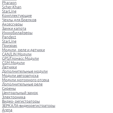
Pharaon
Scher-Khan
StarLine
Комплектующие
Чехлы для Брелков
Аксессуары
Замки капота
Иммобилайзеры
Pandect
StarLine
Призрак
Модули, реле и датчики
CAN/LIN Модули
GPS/Глонасс Модули
GSM Модули
Датчики
Дополнительные модули
Модули автозапуска
Модули моторного отсека
Дополнительные реле
Сирены
Центральный замок
Электроника
Видео- регистраторы
ЗЕРКАЛА-видеорегистраторы
Arena