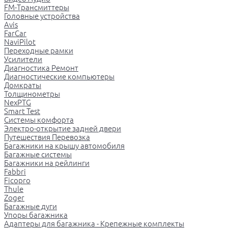
FM-Трансмиттеры
Головные устройства
Avis
FarCar
NaviPilot
Переходные рамки
Усилители
Диагностика Ремонт
Диагностические компьютеры
Домкраты
Толщинометры
NexPTG
Smart Test
Системы комфорта
Электро-открытие задней двери
Путешествия Перевозка
Багажники на крышу автомобиля
Багажные системы
Багажники на рейлинги
Fabbri
Ficopro
Thule
Zoger
Багажные дуги
Упоры багажника
Адаптеры для багажника - Крепежные комплекты