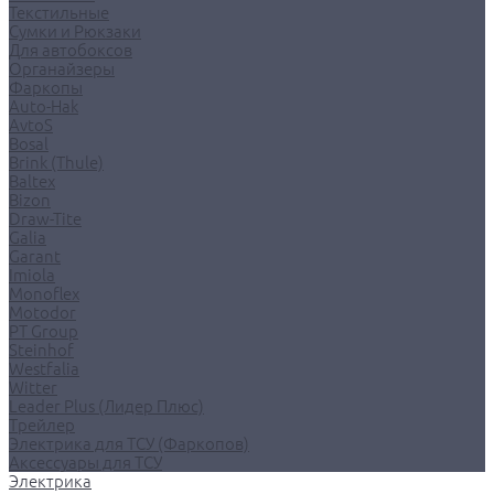
Текстильные
Сумки и Рюкзаки
Для автобоксов
Органайзеры
Фаркопы
Auto-Hak
AvtoS
Bosal
Brink (Thule)
Baltex
Bizon
Draw-Tite
Galia
Garant
Imiola
Monoflex
Motodor
PT Group
Steinhof
Westfalia
Witter
Leader Plus (Лидер Плюс)
Трейлер
Электрика для ТСУ (Фаркопов)
Аксессуары для ТСУ
Электрика