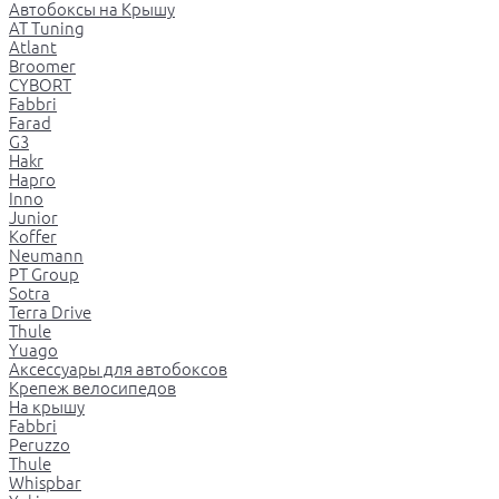
Автобоксы на Крышу
AT Tuning
Atlant
Broomer
CYBORT
Fabbri
Farad
G3
Hakr
Hapro
Inno
Junior
Koffer
Neumann
PT Group
Sotra
Terra Drive
Thule
Yuago
Аксессуары для автобоксов
Крепеж велосипедов
На крышу
Fabbri
Peruzzo
Thule
Whispbar