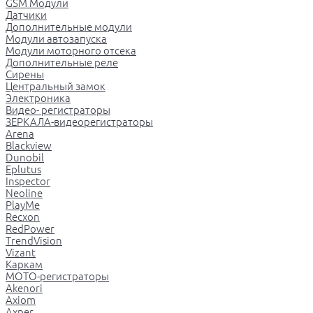
GSM Модули
Датчики
Дополнительные модули
Модули автозапуска
Модули моторного отсека
Дополнительные реле
Сирены
Центральный замок
Электроника
Видео- регистраторы
ЗЕРКАЛА-видеорегистраторы
Arena
Blackview
Dunobil
Eplutus
Inspector
Neoline
PlayMe
Recxon
RedPower
TrendVision
Vizant
Каркам
МОТО-регистраторы
Akenori
Axiom
Axper