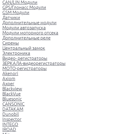
CAN/LIN Модули
GPS/Глонасс Модули
GSM Модули
Датчики
Дополнительные модули
Модули автозапуска
Модули моторного отсека
Дополнительные реле
Сирены
Центральный замок
Электроника
Видео- регистраторы
ЗЕРКАЛА-видеорегистраторы
МОТО-регистраторы
Akenori
Axiom
Axper
Blackview
BlackVue
Bluesonic
CANSONIC
DATAKAM
Dunobil
Inspector
INTEGO
IROAD