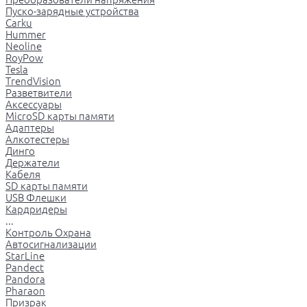
Пуско-зарядные устройства
Carku
Hummer
Neoline
RoyPow
Tesla
TrendVision
Разветвители
Аксессуары
MicroSD карты памяти
Адаптеры
Алкотестеры
Динго
Держатели
Кабеля
SD карты памяти
USB Флешки
Кардридеры
...
Контроль Охрана
Автосигнализации
StarLine
Pandect
Pandora
Pharaon
Призрак