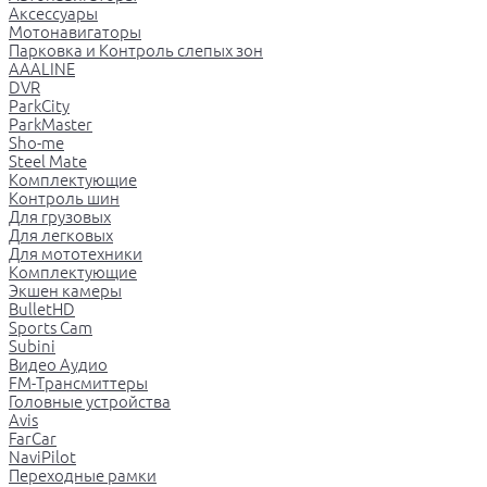
Аксессуары
Мотонавигаторы
Парковка и Контроль слепых зон
AAALINE
DVR
ParkCity
ParkMaster
Sho-me
Steel Mate
Комплектующие
Контроль шин
Для грузовых
Для легковых
Для мототехники
Комплектующие
Экшен камеры
BulletHD
Sports Cam
Subini
Видео Аудио
FM-Трансмиттеры
Головные устройства
Avis
FarCar
NaviPilot
Переходные рамки