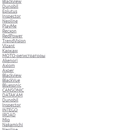
Blackview
Dunobil
Eplutus
Inspector
Neoline
PlayMe
Recxon
RedPower
TrendVision
Vizant
Каркам
МОТО-регистраторы
Akenori
Axiom
Axper
Blackview
BlackVue
Bluesonic
CANSONIC
DATAKAM
Dunobil
Inspector
INTEGO
IROAD
Mio
Nakamichi
Neoline