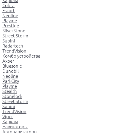
Каркам
Cobra
Escort
Neoline
Playme
Prestige
SilverStone
Street Storm
Subini
Radartech
TrendVision
Комбо устройства
Axper
Bluesonic
Dunobil
Neoline
ParkCity
Playme
Stealth
Stonelock
Street Storm
Subini
TrendVision
Viper
Каркам
Навигаторы
Автонавигаторы