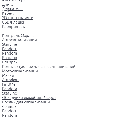
Динго
Держатели
Кабеля
SD карты памяти
USB Флешки
Кардридеры
...
Контроль Охрана
Автосигнализации
StarLine
Pandect
Pandora
Pharaon
Призрак
Комплектующие для автосигнализаций
Мотосигнализации
Маяки
Автофон
FindMe
Pandora
StarLine
Обходчики иммобилайзеров
Брелки для сигнализаций
Cenmax
Pandect
Pandora