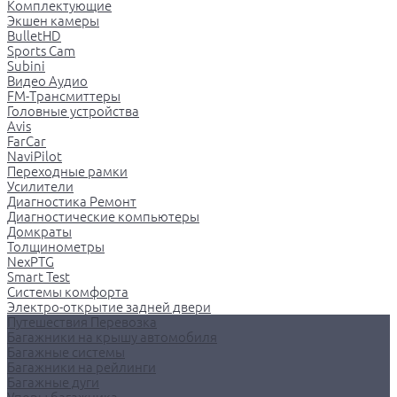
Комплектующие
Экшен камеры
BulletHD
Sports Cam
Subini
Видео Аудио
FM-Трансмиттеры
Головные устройства
Avis
FarCar
NaviPilot
Переходные рамки
Усилители
Диагностика Ремонт
Диагностические компьютеры
Домкраты
Толщинометры
NexPTG
Smart Test
Системы комфорта
Электро-открытие задней двери
Путешествия Перевозка
Багажники на крышу автомобиля
Багажные системы
Багажники на рейлинги
Багажные дуги