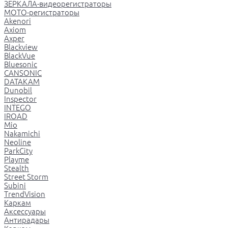
ЗЕРКАЛА-видеорегистраторы
МОТО-регистраторы
Akenori
Axiom
Axper
Blackview
BlackVue
Bluesonic
CANSONIC
DATAKAM
Dunobil
Inspector
INTEGO
IROAD
Mio
Nakamichi
Neoline
ParkCity
Playme
Stealth
Street Storm
Subini
TrendVision
Каркам
Аксессуары
Антирадары