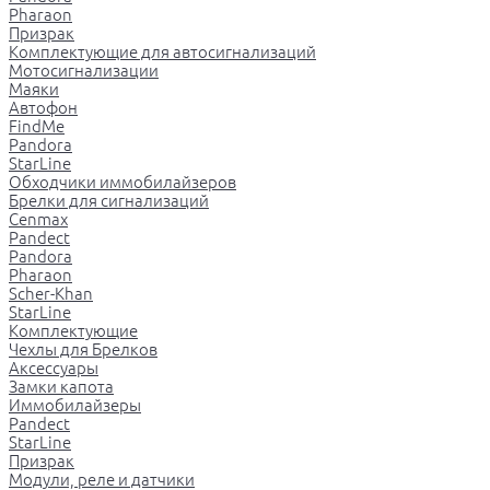
Pharaon
Призрак
Комплектующие для автосигнализаций
Мотосигнализации
Маяки
Автофон
FindMe
Pandora
StarLine
Обходчики иммобилайзеров
Брелки для сигнализаций
Cenmax
Pandect
Pandora
Pharaon
Scher-Khan
StarLine
Комплектующие
Чехлы для Брелков
Аксессуары
Замки капота
Иммобилайзеры
Pandect
StarLine
Призрак
Модули, реле и датчики