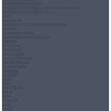
Хранение велосипедов
Аксессуары и запчасти для велобагажников
Крепеж лыж и сноубордов
Thule
Аксессуары
Крепления для водного снаряжения
Серфинг
Грузовые корзины
Защита бамперов и пороги
Коврики
Багажника
Резиновые
Текстильные
Сумки и Рюкзаки
Для автобоксов
Органайзеры
Фаркопы
Auto-Hak
AvtoS
Bosal
Brink (Thule)
Baltex
Bizon
Draw-Tite
Galia
Garant