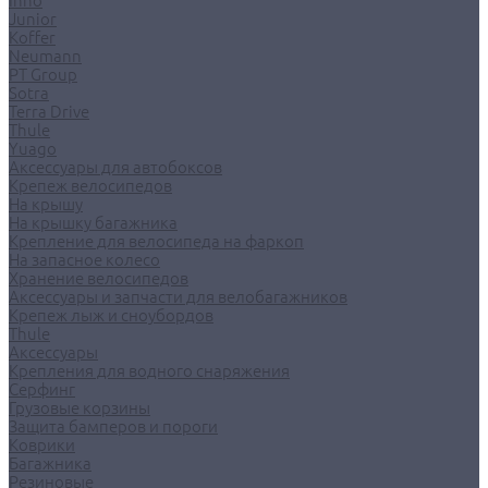
Inno
Junior
Koffer
Neumann
PT Group
Sotra
Terra Drive
Thule
Yuago
Аксессуары для автобоксов
Крепеж велосипедов
На крышу
На крышку багажника
Крепление для велосипеда на фаркоп
На запасное колесо
Хранение велосипедов
Аксессуары и запчасти для велобагажников
Крепеж лыж и сноубордов
Thule
Аксессуары
Крепления для водного снаряжения
Серфинг
Грузовые корзины
Защита бамперов и пороги
Коврики
Багажника
Резиновые