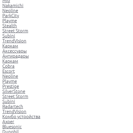
Mio
Nakamichi
Neoline
ParkCity
Playme
Stealth
Street Storm
Subini
TrendVision
Каркам
Аксессуары
Антирадары
Каркам
Cobra
Escort
Neoline
Playme
Prestige
SilverStone
Street Storm
Subini
Radartech
TrendVision
Комбо устройства
Axper
Bluesonic
Dunobil