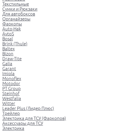
Текстильные
Сумки и Рюкзаки
Для автобоксов
Органайзеры
Фаркопы
Auto-Hak
AvtoS
Bosal
Brink (Thule)
Baltex
Bizon
Draw-Tite
Galia
Garant
Imiola
Monoflex
Motodor
PT Group
Steinhof
Westfalia
Witter
Leader Plus (Лидер Плюс)
Трейлер
Электрика для ТСУ (Фаркопов)
Аксессуары для ТСУ
Электрика