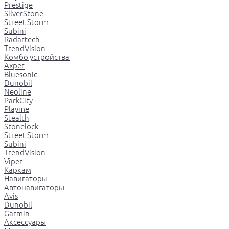
Prestige
SilverStone
Street Storm
Subini
Radartech
TrendVision
Комбо устройства
Axper
Bluesonic
Dunobil
Neoline
ParkCity
Playme
Stealth
Stonelock
Street Storm
Subini
TrendVision
Viper
Каркам
Навигаторы
Автонавигаторы
Avis
Dunobil
Garmin
Аксессуары