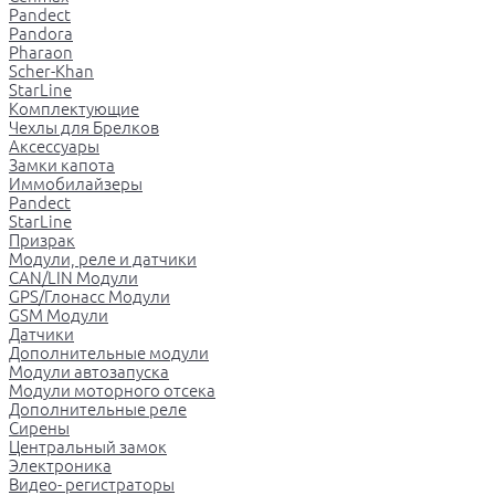
Pandect
Pandora
Pharaon
Scher-Khan
StarLine
Комплектующие
Чехлы для Брелков
Аксессуары
Замки капота
Иммобилайзеры
Pandect
StarLine
Призрак
Модули, реле и датчики
CAN/LIN Модули
GPS/Глонасс Модули
GSM Модули
Датчики
Дополнительные модули
Модули автозапуска
Модули моторного отсека
Дополнительные реле
Сирены
Центральный замок
Электроника
Видео- регистраторы