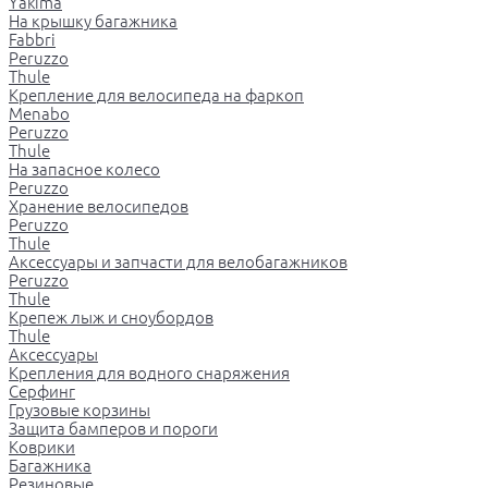
Yakima
На крышку багажника
Fabbri
Peruzzo
Thule
Крепление для велосипеда на фаркоп
Menabo
Peruzzo
Thule
На запасное колесо
Peruzzo
Хранение велосипедов
Peruzzo
Thule
Аксессуары и запчасти для велобагажников
Peruzzo
Thule
Крепеж лыж и сноубордов
Thule
Аксессуары
Крепления для водного снаряжения
Серфинг
Грузовые корзины
Защита бамперов и пороги
Коврики
Багажника
Резиновые