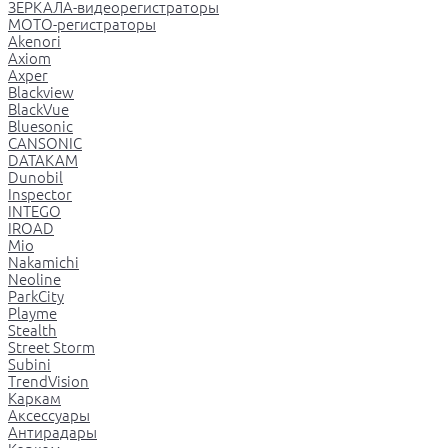
ЗЕРКАЛА-видеорегистраторы
МОТО-регистраторы
Akenori
Axiom
Axper
Blackview
BlackVue
Bluesonic
CANSONIC
DATAKAM
Dunobil
Inspector
INTEGO
IROAD
Mio
Nakamichi
Neoline
ParkCity
Playme
Stealth
Street Storm
Subini
TrendVision
Каркам
Аксессуары
Антирадары