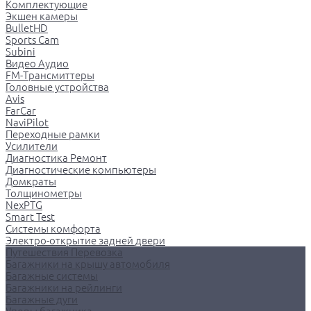
Комплектующие
Экшен камеры
BulletHD
Sports Cam
Subini
Видео Аудио
FM-Трансмиттеры
Головные устройства
Avis
FarCar
NaviPilot
Переходные рамки
Усилители
Диагностика Ремонт
Диагностические компьютеры
Домкраты
Толщинометры
NexPTG
Smart Test
Системы комфорта
Электро-открытие задней двери
Путешествия Перевозка
Багажники на крышу автомобиля
Багажные системы
Багажники на рейлинги
Багажные дуги