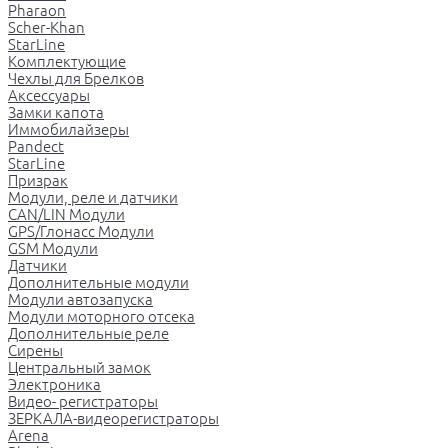
Pharaon
Scher-Khan
StarLine
Комплектующие
Чехлы для Брелков
Аксессуары
Замки капота
Иммобилайзеры
Pandect
StarLine
Призрак
Модули, реле и датчики
CAN/LIN Модули
GPS/Глонасс Модули
GSM Модули
Датчики
Дополнительные модули
Модули автозапуска
Модули моторного отсека
Дополнительные реле
Сирены
Центральный замок
Электроника
Видео- регистраторы
ЗЕРКАЛА-видеорегистраторы
Arena