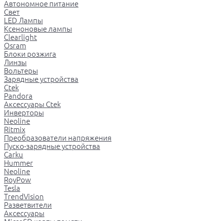
Автономное питание
Свет
LED Лампы
Ксеноновые лампы
Clearlight
Osram
Блоки розжига
Линзы
Вольтеры
Зарядные устройства
Ctek
Pandora
Аксессуары Ctek
Инверторы
Neoline
Ritmix
Преобразователи напряжения
Пуско-зарядные устройства
Carku
Hummer
Neoline
RoyPow
Tesla
TrendVision
Разветвители
Аксессуары