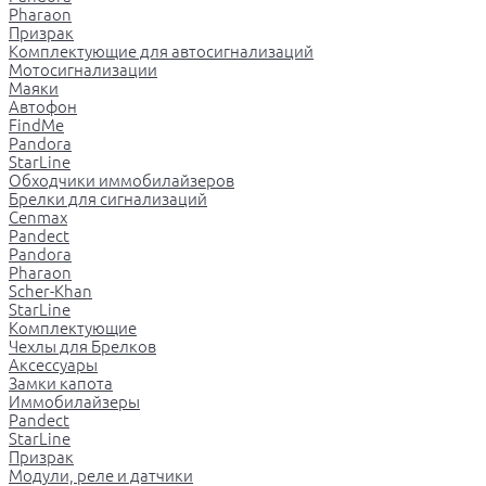
Pharaon
Призрак
Комплектующие для автосигнализаций
Мотосигнализации
Маяки
Автофон
FindMe
Pandora
StarLine
Обходчики иммобилайзеров
Брелки для сигнализаций
Cenmax
Pandect
Pandora
Pharaon
Scher-Khan
StarLine
Комплектующие
Чехлы для Брелков
Аксессуары
Замки капота
Иммобилайзеры
Pandect
StarLine
Призрак
Модули, реле и датчики