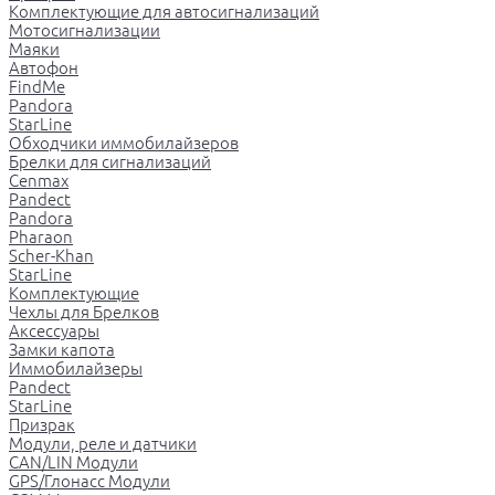
Комплектующие для автосигнализаций
Мотосигнализации
Маяки
Автофон
FindMe
Pandora
StarLine
Обходчики иммобилайзеров
Брелки для сигнализаций
Cenmax
Pandect
Pandora
Pharaon
Scher-Khan
StarLine
Комплектующие
Чехлы для Брелков
Аксессуары
Замки капота
Иммобилайзеры
Pandect
StarLine
Призрак
Модули, реле и датчики
CAN/LIN Модули
GPS/Глонасс Модули