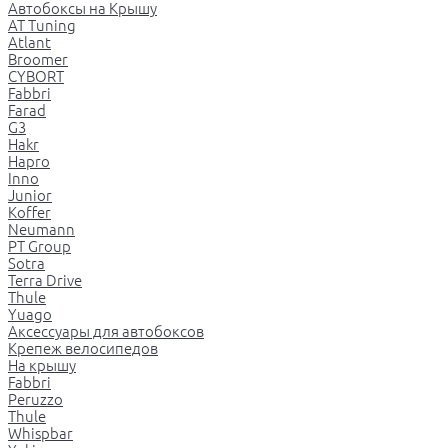
Автобоксы на Крышу
AT Tuning
Atlant
Broomer
CYBORT
Fabbri
Farad
G3
Hakr
Hapro
Inno
Junior
Koffer
Neumann
PT Group
Sotra
Terra Drive
Thule
Yuago
Аксессуары для автобоксов
Крепеж велосипедов
На крышу
Fabbri
Peruzzo
Thule
Whispbar