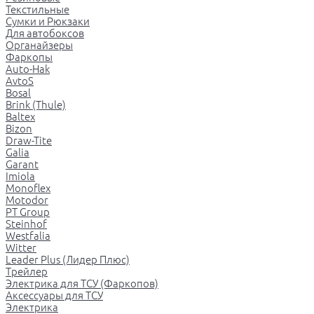
Текстильные
Сумки и Рюкзаки
Для автобоксов
Органайзеры
Фаркопы
Auto-Hak
AvtoS
Bosal
Brink (Thule)
Baltex
Bizon
Draw-Tite
Galia
Garant
Imiola
Monoflex
Motodor
PT Group
Steinhof
Westfalia
Witter
Leader Plus (Лидер Плюс)
Трейлер
Электрика для ТСУ (Фаркопов)
Аксессуары для ТСУ
Электрика