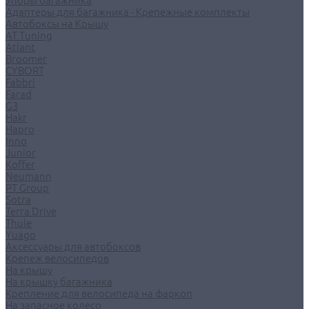
Упоры багажника
Адаптеры для багажника - Крепежные комплекты
Автобоксы на Крышу
AT Tuning
Atlant
Broomer
CYBORT
Fabbri
Farad
G3
Hakr
Hapro
Inno
Junior
Koffer
Neumann
PT Group
Sotra
Terra Drive
Thule
Yuago
Аксессуары для автобоксов
Крепеж велосипедов
На крышу
На крышку багажника
Крепление для велосипеда на фаркоп
На запасное колесо