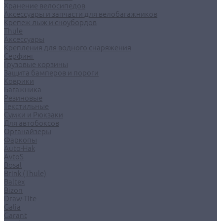
Хранение велосипедов
Аксессуары и запчасти для велобагажников
Крепеж лыж и сноубордов
Thule
Аксессуары
Крепления для водного снаряжения
Серфинг
Грузовые корзины
Защита бамперов и пороги
Коврики
Багажника
Резиновые
Текстильные
Сумки и Рюкзаки
Для автобоксов
Органайзеры
Фаркопы
Auto-Hak
AvtoS
Bosal
Brink (Thule)
Baltex
Bizon
Draw-Tite
Galia
Garant