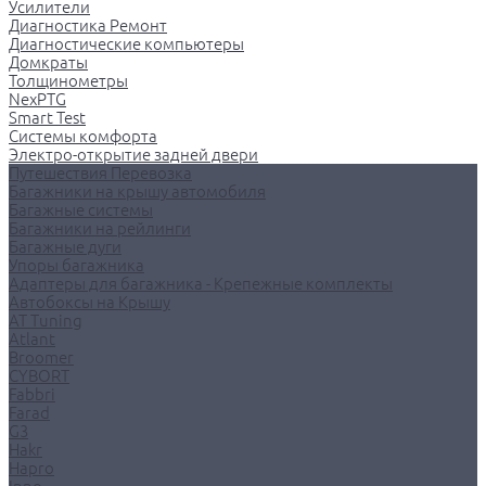
Усилители
Диагностика Ремонт
Диагностические компьютеры
Домкраты
Толщинометры
NexPTG
Smart Test
Системы комфорта
Электро-открытие задней двери
Путешествия Перевозка
Багажники на крышу автомобиля
Багажные системы
Багажники на рейлинги
Багажные дуги
Упоры багажника
Адаптеры для багажника - Крепежные комплекты
Автобоксы на Крышу
AT Tuning
Atlant
Broomer
CYBORT
Fabbri
Farad
G3
Hakr
Hapro