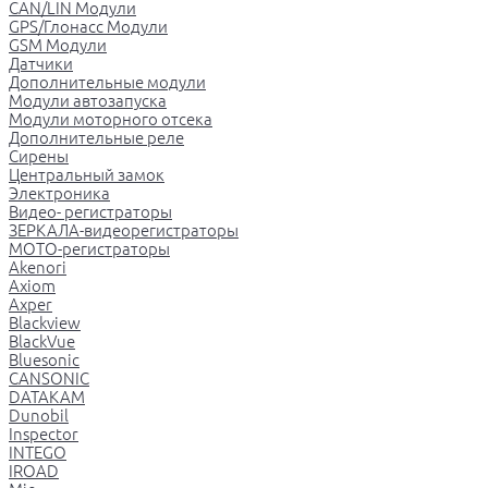
CAN/LIN Модули
GPS/Глонасс Модули
GSM Модули
Датчики
Дополнительные модули
Модули автозапуска
Модули моторного отсека
Дополнительные реле
Сирены
Центральный замок
Электроника
Видео- регистраторы
ЗЕРКАЛА-видеорегистраторы
МОТО-регистраторы
Akenori
Axiom
Axper
Blackview
BlackVue
Bluesonic
CANSONIC
DATAKAM
Dunobil
Inspector
INTEGO
IROAD