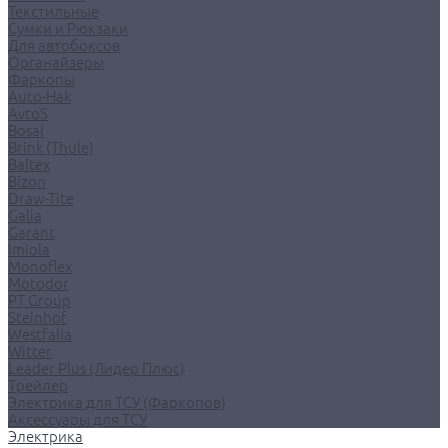
Текстильные
Сумки и Рюкзаки
Для автобоксов
Органайзеры
Фаркопы
Auto-Hak
AvtoS
Bosal
Brink (Thule)
Baltex
Bizon
Draw-Tite
Galia
Garant
Imiola
Monoflex
Motodor
PT Group
Steinhof
Westfalia
Witter
Leader Plus (Лидер Плюс)
Трейлер
Электрика для ТСУ (Фаркопов)
Аксессуары для ТСУ
Электрика