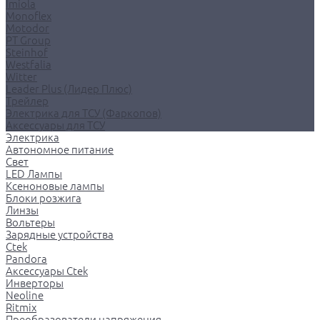
Imiola
Monoflex
Motodor
PT Group
Steinhof
Westfalia
Witter
Leader Plus (Лидер Плюс)
Трейлер
Электрика для ТСУ (Фаркопов)
Аксессуары для ТСУ
Электрика
Автономное питание
Свет
LED Лампы
Ксеноновые лампы
Блоки розжига
Линзы
Вольтеры
Зарядные устройства
Ctek
Pandora
Аксессуары Ctek
Инверторы
Neoline
Ritmix
Преобразователи напряжения