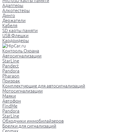
MicroSD карты памяти
Адаптеры
Алкотестеры
Динго
Держатели
Кабеля
SD карты памяти
USB Флешки
Кардридеры
Контроль Охрана
Автосигнализации
StarLine
Pandect
Pandora
Pharaon
Призрак
Комплектующие для автосигнализаций
Мотосигнализации
Маяки
Автофон
FindMe
Pandora
StarLine
Обходчики иммобилайзеров
Брелки для сигнализаций
Cenmax