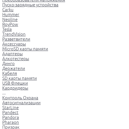
Пуско-зарядные устройства
Carku
Hummer
Neoline
RoyPow
Tesla
TrendVision
Разветвители
Аксессуары
MicroSD карты памяти
Адаптеры
Алкотестеры
Динго
Держатели
Кабеля
SD карты памяти
USB Флешки
Кардридеры
...
Контроль Охрана
Автосигнализации
StarLine
Pandect
Pandora
Pharaon
Призрак