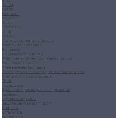
Inno
Junior
Koffer
Neumann
PT Group
Sotra
Terra Drive
Thule
Yuago
Аксессуары для автобоксов
Крепеж велосипедов
На крышу
На крышку багажника
Крепление для велосипеда на фаркоп
На запасное колесо
Хранение велосипедов
Аксессуары и запчасти для велобагажников
Крепеж лыж и сноубордов
Thule
Аксессуары
Крепления для водного снаряжения
Серфинг
Грузовые корзины
Защита бамперов и пороги
Коврики
Багажника
Резиновые