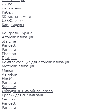
Динго
Держатели
Кабеля
SD карты памяти
USB Флешки
Кардридеры
...
Контроль Охрана
Автосигнализации
StarLine
Pandect
Pandora
Pharaon
Призрак
Комплектующие для автосигнализаций
Мотосигнализации
Маяки
Автофон
FindMe
Pandora
StarLine
Обходчики иммобилайзеров
Брелки для сигнализаций
Cenmax
Pandect
Pandora