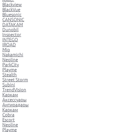
Blackview
BlackVue
Bluesonic
CANSONIC
DATAKAM
Dunobil
Inspector
INTEGO
IROAD
Mio
Nakamichi
Neoline
ParkCity
Playme
Stealth
Street Storm
Subini
TrendVision
Каркам
Аксессуары
Антирадары
Каркам
Cobra
Escort
Neoline
Playme