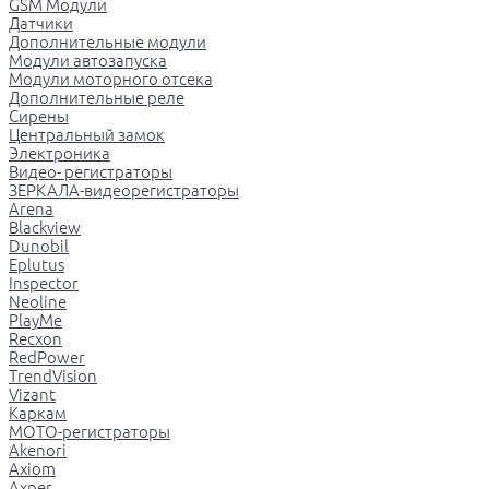
GSM Модули
Датчики
Дополнительные модули
Модули автозапуска
Модули моторного отсека
Дополнительные реле
Сирены
Центральный замок
Электроника
Видео- регистраторы
ЗЕРКАЛА-видеорегистраторы
Arena
Blackview
Dunobil
Eplutus
Inspector
Neoline
PlayMe
Recxon
RedPower
TrendVision
Vizant
Каркам
МОТО-регистраторы
Akenori
Axiom
Axper