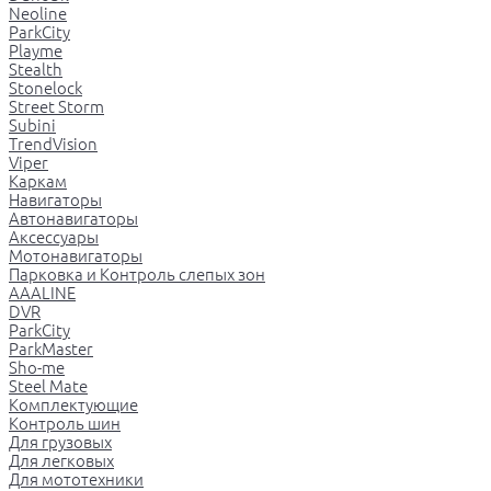
Neoline
ParkCity
Playme
Stealth
Stonelock
Street Storm
Subini
TrendVision
Viper
Каркам
Навигаторы
Автонавигаторы
Аксессуары
Мотонавигаторы
Парковка и Контроль слепых зон
AAALINE
DVR
ParkCity
ParkMaster
Sho-me
Steel Mate
Комплектующие
Контроль шин
Для грузовых
Для легковых
Для мототехники