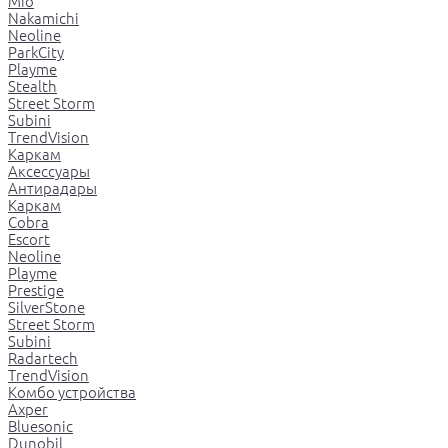
Mio
Nakamichi
Neoline
ParkCity
Playme
Stealth
Street Storm
Subini
TrendVision
Каркам
Аксессуары
Антирадары
Каркам
Cobra
Escort
Neoline
Playme
Prestige
SilverStone
Street Storm
Subini
Radartech
TrendVision
Комбо устройства
Axper
Bluesonic
Dunobil