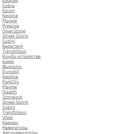
Каркам
Cobra
Escort
Neoline
Playme
Prestige
SilverStone
Street Storm
Subini
Radartech
TrendVision
Комбо устройства
Axper
Bluesonic
Dunobil
Neoline
ParkCity
Playme
Stealth
Stonelock
Street Storm
Subini
TrendVision
Viper
Каркам
Навигаторы
Автонавигаторы