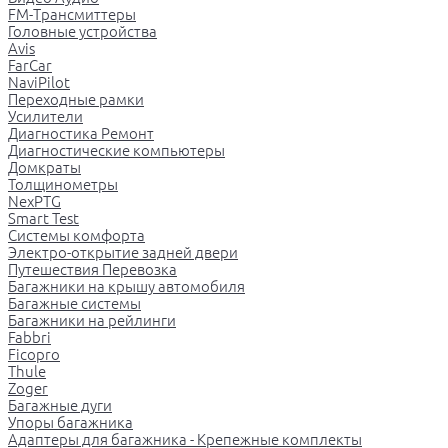
FM-Трансмиттеры
Головные устройства
Avis
FarCar
NaviPilot
Переходные рамки
Усилители
Диагностика Ремонт
Диагностические компьютеры
Домкраты
Толщинометры
NexPTG
Smart Test
Системы комфорта
Электро-открытие задней двери
Путешествия Перевозка
Багажники на крышу автомобиля
Багажные системы
Багажники на рейлинги
Fabbri
Ficopro
Thule
Zoger
Багажные дуги
Упоры багажника
Адаптеры для багажника - Крепежные комплекты