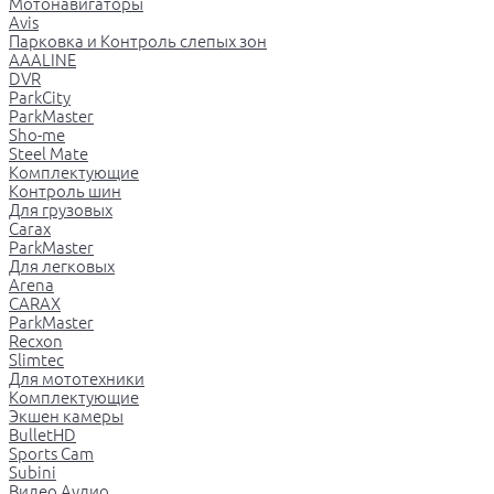
Мотонавигаторы
Avis
Парковка и Контроль слепых зон
AAALINE
DVR
ParkCity
ParkMaster
Sho-me
Steel Mate
Комплектующие
Контроль шин
Для грузовых
Carax
ParkMaster
Для легковых
Arena
CARAX
ParkMaster
Recxon
Slimtec
Для мототехники
Комплектующие
Экшен камеры
BulletHD
Sports Cam
Subini
Видео Аудио