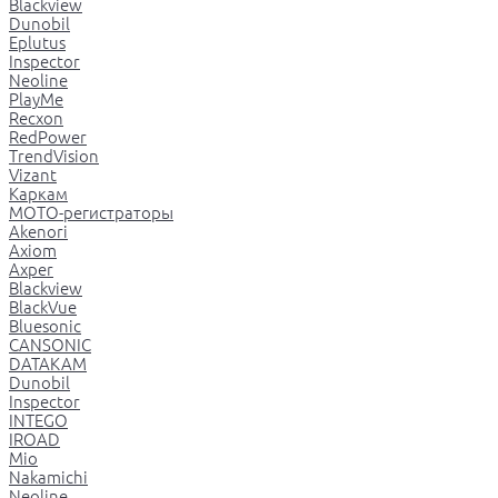
Blackview
Dunobil
Eplutus
Inspector
Neoline
PlayMe
Recxon
RedPower
TrendVision
Vizant
Каркам
МОТО-регистраторы
Akenori
Axiom
Axper
Blackview
BlackVue
Bluesonic
CANSONIC
DATAKAM
Dunobil
Inspector
INTEGO
IROAD
Mio
Nakamichi
Neoline