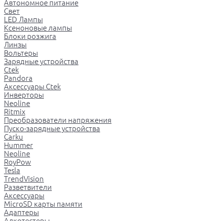
Автономное питание
Свет
LED Лампы
Ксеноновые лампы
Блоки розжига
Линзы
Вольтеры
Зарядные устройства
Ctek
Pandora
Аксессуары Ctek
Инверторы
Neoline
Ritmix
Преобразователи напряжения
Пуско-зарядные устройства
Carku
Hummer
Neoline
RoyPow
Tesla
TrendVision
Разветвители
Аксессуары
MicroSD карты памяти
Адаптеры
Алкотестеры