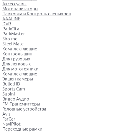
Аксессуары
Мотонавигаторы
Парковка и Контроль слепых зон
AAALINE
DVR
ParkCity
ParkMaster
Sho-me
Steel Mate
Комплектующие
Контроль шин
Для грузовых
Для легковых
Для мототехники
Комплектующие
Экшен камеры
BulletHD
Sports Cam
Subini
Видео Аудио
FM-Трансмиттеры
Головные устройства
Avis
FarCar
NaviPilot
Переходные рамки