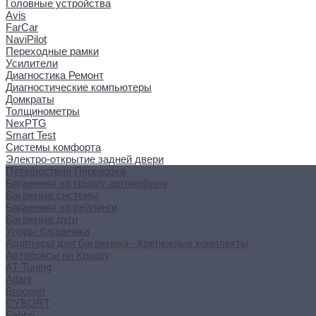
Головные устройства
Avis
FarCar
NaviPilot
Переходные рамки
Усилители
Диагностика Ремонт
Диагностические компьютеры
Домкраты
Толщинометры
NexPTG
Smart Test
Системы комфорта
Электро-открытие задней двери
Путешествия Перевозка
Багажники на крышу автомобиля
Багажные системы
Багажники на рейлинги
Багажные дуги
Упоры багажника
Адаптеры для багажника - Крепежные комплекты
Автобоксы на Крышу
AT Tuning
Atlant
Broomer
CYBORT
Fabbri