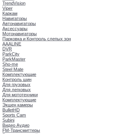
TrendVision
Viper
Каркам
Навигаторы
Автонавигаторы
Аксессуары
Мотонавигаторы
Парковка и Контроль слепых зон
AAALINE
DVR
ParkCity
ParkMaster
Sho-me
Steel Mate
Комплектующие
Контроль шин
Для грузовых
Для легковых
Для мототехники
Комплектующие
Экшен камеры
BulletHD
Sports Cam
Subini
Видео Аудио
FM-Трансмиттеры