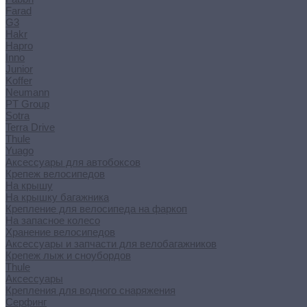
Farad
G3
Hakr
Hapro
Inno
Junior
Koffer
Neumann
PT Group
Sotra
Terra Drive
Thule
Yuago
Аксессуары для автобоксов
Крепеж велосипедов
На крышу
На крышку багажника
Крепление для велосипеда на фаркоп
На запасное колесо
Хранение велосипедов
Аксессуары и запчасти для велобагажников
Крепеж лыж и сноубордов
Thule
Аксессуары
Крепления для водного снаряжения
Серфинг