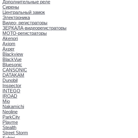
Дополнительные реле
Сирены
Центральный замок
Электроника
Видео- регистраторы
ЗЕРКАЛА-видеорегистраторы
МОТО-регистраторы
Akenori
Axiom
Axper
Blackview
BlackVue
Bluesonic
CANSONIC
DATAKAM
Dunobil
Inspector
INTEGO
IROAD
Mio
Nakamichi
Neoline
ParkCity
Playme
Stealth
Street Storm
Subini