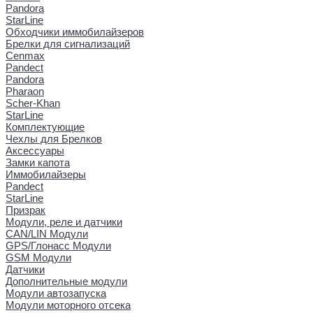
Pandora
StarLine
Обходчики иммобилайзеров
Брелки для сигнализаций
Cenmax
Pandect
Pandora
Pharaon
Scher-Khan
StarLine
Комплектующие
Чехлы для Брелков
Аксессуары
Замки капота
Иммобилайзеры
Pandect
StarLine
Призрак
Модули, реле и датчики
CAN/LIN Модули
GPS/Глонасс Модули
GSM Модули
Датчики
Дополнительные модули
Модули автозапуска
Модули моторного отсека