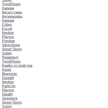
TrendVision
Каркам
Аксессуары
Антирадары
Каркам
Cobra
Escort
Neoline
Playme
Prestige
SilverStone
Street Storm
Subini
Radartech
TrendVision
Комбо устройства
Axper
Bluesonic
Dunobil
Neoline
ParkCity
Playme
Stealth
Stonelock
Street Storm
Subini