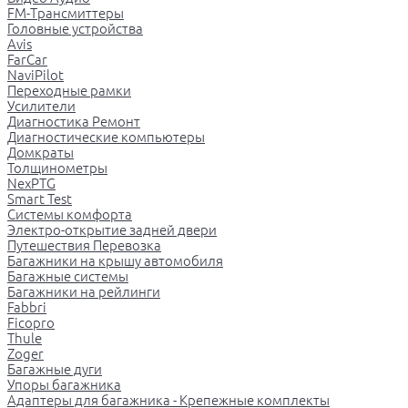
FM-Трансмиттеры
Головные устройства
Avis
FarCar
NaviPilot
Переходные рамки
Усилители
Диагностика Ремонт
Диагностические компьютеры
Домкраты
Толщинометры
NexPTG
Smart Test
Системы комфорта
Электро-открытие задней двери
Путешествия Перевозка
Багажники на крышу автомобиля
Багажные системы
Багажники на рейлинги
Fabbri
Ficopro
Thule
Zoger
Багажные дуги
Упоры багажника
Адаптеры для багажника - Крепежные комплекты