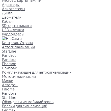
MicroSD карты памяти
Адаптеры
Алкотестеры
Динго
Держатели
Кабеля
SD карты памяти
USB Флешки
Кардридеры
Контроль Охрана
Автосигнализации
StarLine
Pandect
Pandora
Pharaon
Призрак
Комплектующие для автосигнализаций
Мотосигнализации
Маяки
Автофон
FindMe
Pandora
StarLine
Обходчики иммобилайзеров
Брелки для сигнализаций
Cenmax