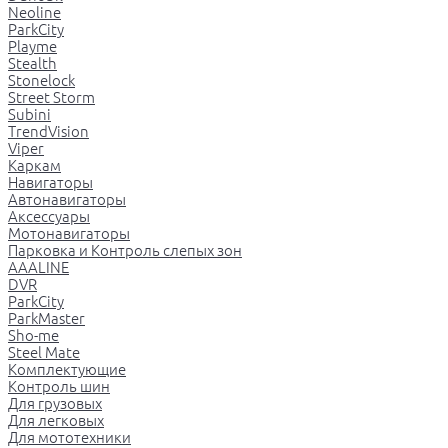
Neoline
ParkCity
Playme
Stealth
Stonelock
Street Storm
Subini
TrendVision
Viper
Каркам
Навигаторы
Автонавигаторы
Аксессуары
Мотонавигаторы
Парковка и Контроль слепых зон
AAALINE
DVR
ParkCity
ParkMaster
Sho-me
Steel Mate
Комплектующие
Контроль шин
Для грузовых
Для легковых
Для мототехники