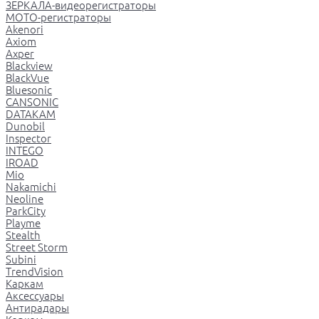
ЗЕРКАЛА-видеорегистраторы
МОТО-регистраторы
Akenori
Axiom
Axper
Blackview
BlackVue
Bluesonic
CANSONIC
DATAKAM
Dunobil
Inspector
INTEGO
IROAD
Mio
Nakamichi
Neoline
ParkCity
Playme
Stealth
Street Storm
Subini
TrendVision
Каркам
Аксессуары
Антирадары