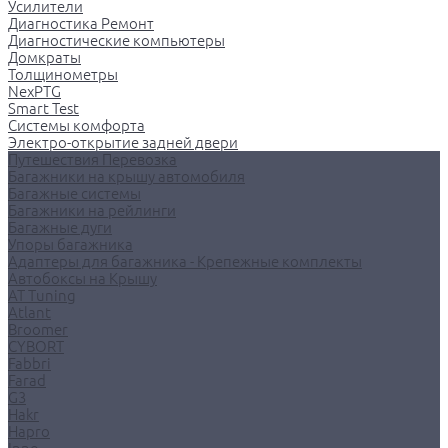
Усилители
Диагностика Ремонт
Диагностические компьютеры
Домкраты
Толщинометры
NexPTG
Smart Test
Системы комфорта
Электро-открытие задней двери
Путешествия Перевозка
Багажники на крышу автомобиля
Багажные системы
Багажники на рейлинги
Багажные дуги
Упоры багажника
Адаптеры для багажника - Крепежные комплекты
Автобоксы на Крышу
AT Tuning
Atlant
Broomer
CYBORT
Fabbri
Farad
G3
Hakr
Hapro