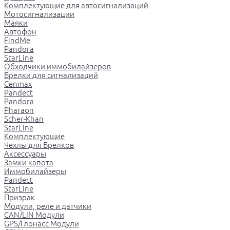
Комплектующие для автосигнализаций
Мотосигнализации
Маяки
Автофон
FindMe
Pandora
StarLine
Обходчики иммобилайзеров
Брелки для сигнализаций
Cenmax
Pandect
Pandora
Pharaon
Scher-Khan
StarLine
Комплектующие
Чехлы для Брелков
Аксессуары
Замки капота
Иммобилайзеры
Pandect
StarLine
Призрак
Модули, реле и датчики
CAN/LIN Модули
GPS/Глонасс Модули