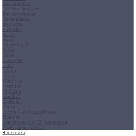
Текстильные
Сумки и Рюкзаки
Для автобоксов
Органайзеры
Фаркопы
Auto-Hak
AvtoS
Bosal
Brink (Thule)
Baltex
Bizon
Draw-Tite
Galia
Garant
Imiola
Monoflex
Motodor
PT Group
Steinhof
Westfalia
Witter
Leader Plus (Лидер Плюс)
Трейлер
Электрика для ТСУ (Фаркопов)
Аксессуары для ТСУ
Электрика