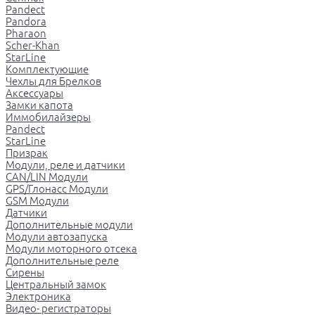
Pandect
Pandora
Pharaon
Scher-Khan
StarLine
Комплектующие
Чехлы для Брелков
Аксессуары
Замки капота
Иммобилайзеры
Pandect
StarLine
Призрак
Модули, реле и датчики
CAN/LIN Модули
GPS/Глонасс Модули
GSM Модули
Датчики
Дополнительные модули
Модули автозапуска
Модули моторного отсека
Дополнительные реле
Сирены
Центральный замок
Электроника
Видео- регистраторы