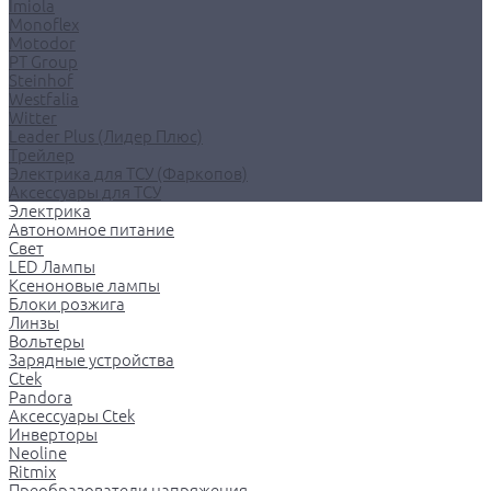
Imiola
Monoflex
Motodor
PT Group
Steinhof
Westfalia
Witter
Leader Plus (Лидер Плюс)
Трейлер
Электрика для ТСУ (Фаркопов)
Аксессуары для ТСУ
Электрика
Автономное питание
Свет
LED Лампы
Ксеноновые лампы
Блоки розжига
Линзы
Вольтеры
Зарядные устройства
Ctek
Pandora
Аксессуары Ctek
Инверторы
Neoline
Ritmix
Преобразователи напряжения