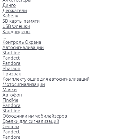
Динго
Держатели
Кабеля
SD карты памяти
USB Флешки
Кардридеры
...
Контроль Охрана
Автосигнализации
StarLine
Pandect
Pandora
Pharaon
Призрак
Комплектующие для автосигнализаций
Мотосигнализации
Маяки
Автофон
FindMe
Pandora
StarLine
Обходчики иммобилайзеров
Брелки для сигнализаций
Cenmax
Pandect
Pandora