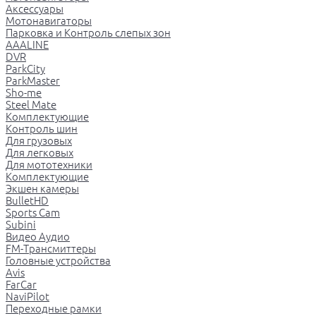
Аксессуары
Мотонавигаторы
Парковка и Контроль слепых зон
AAALINE
DVR
ParkCity
ParkMaster
Sho-me
Steel Mate
Комплектующие
Контроль шин
Для грузовых
Для легковых
Для мототехники
Комплектующие
Экшен камеры
BulletHD
Sports Cam
Subini
Видео Аудио
FM-Трансмиттеры
Головные устройства
Avis
FarCar
NaviPilot
Переходные рамки