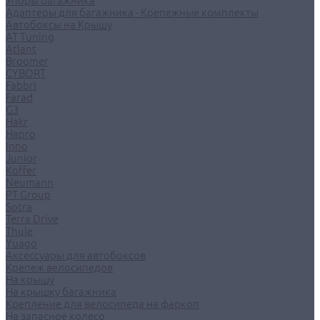
Упоры багажника
Адаптеры для багажника - Крепежные комплекты
Автобоксы на Крышу
AT Tuning
Atlant
Broomer
CYBORT
Fabbri
Farad
G3
Hakr
Hapro
Inno
Junior
Koffer
Neumann
PT Group
Sotra
Terra Drive
Thule
Yuago
Аксессуары для автобоксов
Крепеж велосипедов
На крышу
На крышку багажника
Крепление для велосипеда на фаркоп
На запасное колесо