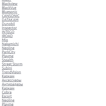
Blackview
BlackVue
Bluesonic
CANSONIC
DATAKAM
Dunobil
Inspector
INTEGO
IROAD
Mio
Nakamichi
Neoline
ParkCity
Playme
Stealth
Street Storm
Subini
TrendVision
Каркам
Аксессуары
Антирадары
Каркам
Cobra
Escort
Neoline
Playme