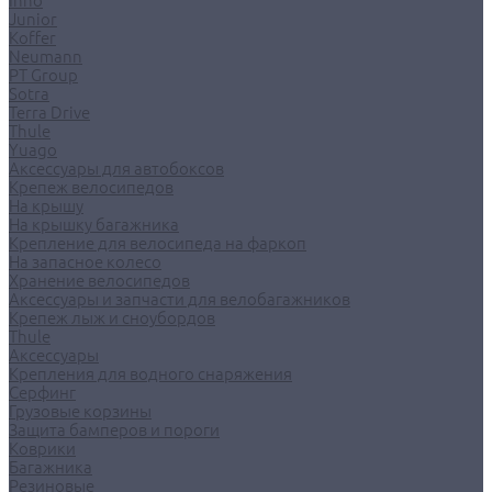
Inno
Junior
Koffer
Neumann
PT Group
Sotra
Terra Drive
Thule
Yuago
Аксессуары для автобоксов
Крепеж велосипедов
На крышу
На крышку багажника
Крепление для велосипеда на фаркоп
На запасное колесо
Хранение велосипедов
Аксессуары и запчасти для велобагажников
Крепеж лыж и сноубордов
Thule
Аксессуары
Крепления для водного снаряжения
Серфинг
Грузовые корзины
Защита бамперов и пороги
Коврики
Багажника
Резиновые