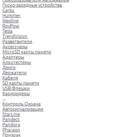
Пуско-зарядные устройства
Carku
Hummer
Neoline
RoyPow
Tesla
TrendVision
Разветвители
Аксессуары
MicroSD карты памяти
Адаптеры
Алкотестеры
Динго
Держатели
Кабеля
SD карты памяти
USB Флешки
Кардридеры
...
Контроль Охрана
Автосигнализации
StarLine
Pandect
Pandora
Pharaon
Призрак