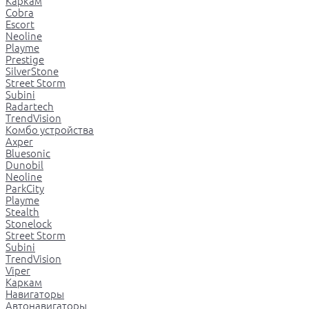
Каркам
Cobra
Escort
Neoline
Playme
Prestige
SilverStone
Street Storm
Subini
Radartech
TrendVision
Комбо устройства
Axper
Bluesonic
Dunobil
Neoline
ParkCity
Playme
Stealth
Stonelock
Street Storm
Subini
TrendVision
Viper
Каркам
Навигаторы
Автонавигаторы