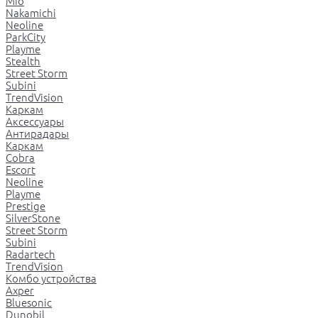
Mio
Nakamichi
Neoline
ParkCity
Playme
Stealth
Street Storm
Subini
TrendVision
Каркам
Аксессуары
Антирадары
Каркам
Cobra
Escort
Neoline
Playme
Prestige
SilverStone
Street Storm
Subini
Radartech
TrendVision
Комбо устройства
Axper
Bluesonic
Dunobil