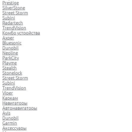
Prestige
SilverStone
Street Storm
Subini
Radartech
TrendVision
Комбо устройства
Axper
Bluesonic
Dunobil
Neoline
ParkCity
Playme
Stealth
Stonelock
Street Storm
Subini
TrendVision
Viper
Каркам
Навигаторы
Автонавигаторы
Avis
Dunobil
Garmin
Аксессуары