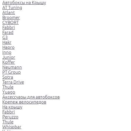
Автобоксы на Крышу
AT Tuning
Atlant
Broomer
CYBORT
Fabbri
Farad
G3
Hakr
Hapro
Inno
Junior
Koffer
Neumann
PT Group
Sotra
Terra Drive
Thule
Yuago
Аксессуары для автобоксов
Крепеж велосипедов
На крышу
Fabbri
Peruzzo
Thule
Whispbar