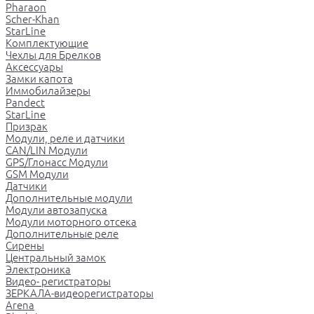
Pharaon
Scher-Khan
StarLine
Комплектующие
Чехлы для Брелков
Аксессуары
Замки капота
Иммобилайзеры
Pandect
StarLine
Призрак
Модули, реле и датчики
CAN/LIN Модули
GPS/Глонасс Модули
GSM Модули
Датчики
Дополнительные модули
Модули автозапуска
Модули моторного отсека
Дополнительные реле
Сирены
Центральный замок
Электроника
Видео- регистраторы
ЗЕРКАЛА-видеорегистраторы
Arena