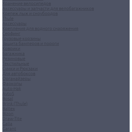
Хранение велосипедов
Аксессуары и запчасти для велобагажников
Крепеж лыж и сноубордов
Thule
Аксессуары
Крепления для водного снаряжения
Серфинг
Грузовые корзины
Защита бамперов и пороги
Коврики
Багажника
Резиновые
Текстильные
Сумки и Рюкзаки
Для автобоксов
Органайзеры
Фаркопы
Auto-Hak
AvtoS
Bosal
Brink (Thule)
Baltex
Bizon
Draw-Tite
Galia
Garant