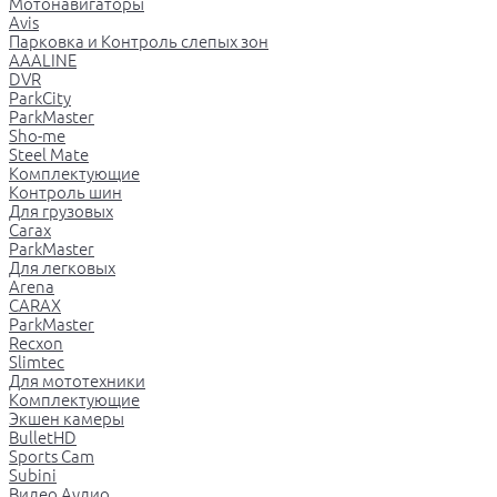
Мотонавигаторы
Avis
Парковка и Контроль слепых зон
AAALINE
DVR
ParkCity
ParkMaster
Sho-me
Steel Mate
Комплектующие
Контроль шин
Для грузовых
Carax
ParkMaster
Для легковых
Arena
CARAX
ParkMaster
Recxon
Slimtec
Для мототехники
Комплектующие
Экшен камеры
BulletHD
Sports Cam
Subini
Видео Аудио