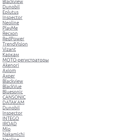
Blackview
Dunobil
Eplutus
Inspector
Neoline
PlayMe
Recxon
RedPower
TrendVision
Vizant
Каркам
МОТО-регистраторы
Akenori
Axiom
Axper
Blackview
BlackVue
Bluesonic
CANSONIC
DATAKAM
Dunobil
Inspector
INTEGO
IROAD
Mio
Nakamichi
Neoline