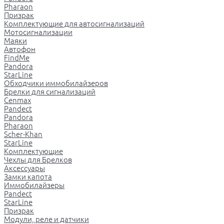
Pharaon
Призрак
Комплектующие для автосигнализаций
Мотосигнализации
Маяки
Автофон
FindMe
Pandora
StarLine
Обходчики иммобилайзеров
Брелки для сигнализаций
Cenmax
Pandect
Pandora
Pharaon
Scher-Khan
StarLine
Комплектующие
Чехлы для Брелков
Аксессуары
Замки капота
Иммобилайзеры
Pandect
StarLine
Призрак
Модули, реле и датчики