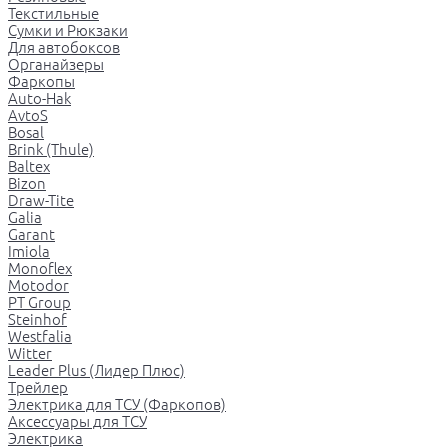
Текстильные
Сумки и Рюкзаки
Для автобоксов
Органайзеры
Фаркопы
Auto-Hak
AvtoS
Bosal
Brink (Thule)
Baltex
Bizon
Draw-Tite
Galia
Garant
Imiola
Monoflex
Motodor
PT Group
Steinhof
Westfalia
Witter
Leader Plus (Лидер Плюс)
Трейлер
Электрика для ТСУ (Фаркопов)
Аксессуары для ТСУ
Электрика