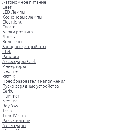
Автономное питание
Свет
LED Лампы
Ксеноновые лампы
Clearlight
Osram
Блоки розжига
Линзы
Вольтеры
Зарядные устройства
Ctek
Pandora
Аксессуары Ctek
Инверторы
Neoline
Ritmix
Преобразователи напряжения
Пуско-зарядные устройства
Carku
Hummer
Neoline
RoyPow
Tesla
TrendVision
Разветвители
Аксессуары