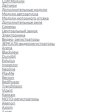
GSM Модули
Датчики
Дополнительные модули
Модули автозапуска
Модули моторного отсека
Дополнительные реле
Сирены
Центральный замок
Электроника
Видео- регистраторы
ЗЕРКАЛА-видеорегистраторы
Arena
Blackview
Dunobil
Eplutus
Inspector
Neoline
PlayMe
Recxon
RedPower
TrendVision
Vizant
Каркам
МОТО-регистраторы
Akenori
Axiom
Axper