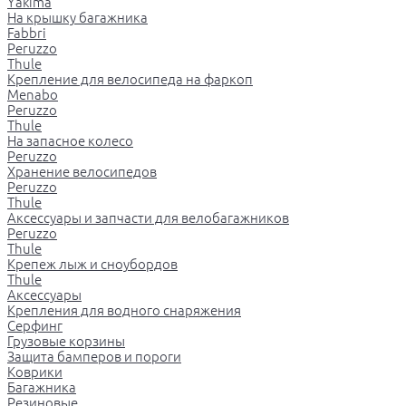
Yakima
На крышку багажника
Fabbri
Peruzzo
Thule
Крепление для велосипеда на фаркоп
Menabo
Peruzzo
Thule
На запасное колесо
Peruzzo
Хранение велосипедов
Peruzzo
Thule
Аксессуары и запчасти для велобагажников
Peruzzo
Thule
Крепеж лыж и сноубордов
Thule
Аксессуары
Крепления для водного снаряжения
Серфинг
Грузовые корзины
Защита бамперов и пороги
Коврики
Багажника
Резиновые