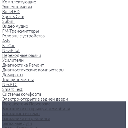
Комплектующие
Экшен камеры
BulletHD
Sports Cam
Subini
Видео Аудио
FM-Трансмиттеры
Головные устройства
Avis
FarCar
NaviPilot
Переходные рамки
Усилители
Диагностика Ремонт
Диагностические компьютеры
Домкраты
Толщинометры
NexPTG
Smart Test
Системы комфорта
Электро-открытие задней двери
Путешествия Перевозка
Багажники на крышу автомобиля
Багажные системы
Багажники на рейлинги
Багажные дуги