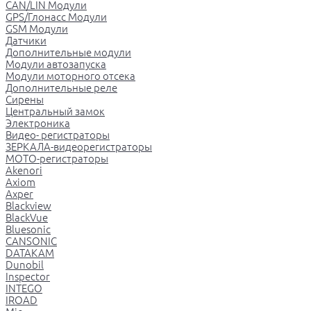
CAN/LIN Модули
GPS/Глонасс Модули
GSM Модули
Датчики
Дополнительные модули
Модули автозапуска
Модули моторного отсека
Дополнительные реле
Сирены
Центральный замок
Электроника
Видео- регистраторы
ЗЕРКАЛА-видеорегистраторы
МОТО-регистраторы
Akenori
Axiom
Axper
Blackview
BlackVue
Bluesonic
CANSONIC
DATAKAM
Dunobil
Inspector
INTEGO
IROAD