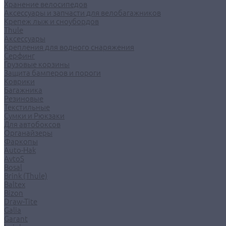
Хранение велосипедов
Аксессуары и запчасти для велобагажников
Крепеж лыж и сноубордов
Thule
Аксессуары
Крепления для водного снаряжения
Серфинг
Грузовые корзины
Защита бамперов и пороги
Коврики
Багажника
Резиновые
Текстильные
Сумки и Рюкзаки
Для автобоксов
Органайзеры
Фаркопы
Auto-Hak
AvtoS
Bosal
Brink (Thule)
Baltex
Bizon
Draw-Tite
Galia
Garant