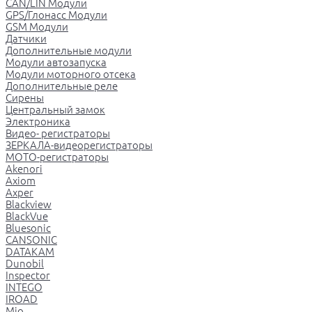
CAN/LIN Модули
GPS/Глонасс Модули
GSM Модули
Датчики
Дополнительные модули
Модули автозапуска
Модули моторного отсека
Дополнительные реле
Сирены
Центральный замок
Электроника
Видео- регистраторы
ЗЕРКАЛА-видеорегистраторы
МОТО-регистраторы
Akenori
Axiom
Axper
Blackview
BlackVue
Bluesonic
CANSONIC
DATAKAM
Dunobil
Inspector
INTEGO
IROAD
Mio