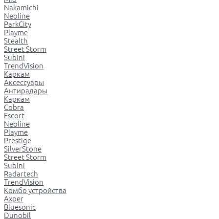
Nakamichi
Neoline
ParkCity
Playme
Stealth
Street Storm
Subini
TrendVision
Каркам
Аксессуары
Антирадары
Каркам
Cobra
Escort
Neoline
Playme
Prestige
SilverStone
Street Storm
Subini
Radartech
TrendVision
Комбо устройства
Axper
Bluesonic
Dunobil