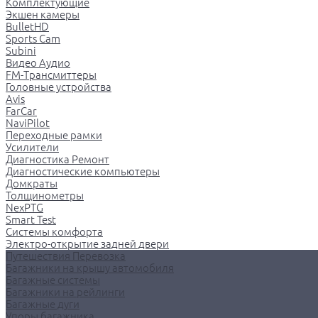
Комплектующие
Экшен камеры
BulletHD
Sports Cam
Subini
Видео Аудио
FM-Трансмиттеры
Головные устройства
Avis
FarCar
NaviPilot
Переходные рамки
Усилители
Диагностика Ремонт
Диагностические компьютеры
Домкраты
Толщинометры
NexPTG
Smart Test
Системы комфорта
Электро-открытие задней двери
Путешествия Перевозка
Багажники на крышу автомобиля
Багажные системы
Багажники на рейлинги
Багажные дуги
Упоры багажника