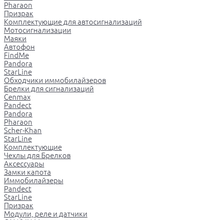
Pharaon
Призрак
Комплектующие для автосигнализаций
Мотосигнализации
Маяки
Автофон
FindMe
Pandora
StarLine
Обходчики иммобилайзеров
Брелки для сигнализаций
Cenmax
Pandect
Pandora
Pharaon
Scher-Khan
StarLine
Комплектующие
Чехлы для Брелков
Аксессуары
Замки капота
Иммобилайзеры
Pandect
StarLine
Призрак
Модули, реле и датчики