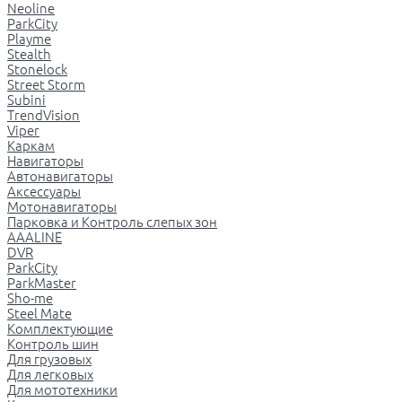
Neoline
ParkCity
Playme
Stealth
Stonelock
Street Storm
Subini
TrendVision
Viper
Каркам
Навигаторы
Автонавигаторы
Аксессуары
Мотонавигаторы
Парковка и Контроль слепых зон
AAALINE
DVR
ParkCity
ParkMaster
Sho-me
Steel Mate
Комплектующие
Контроль шин
Для грузовых
Для легковых
Для мототехники