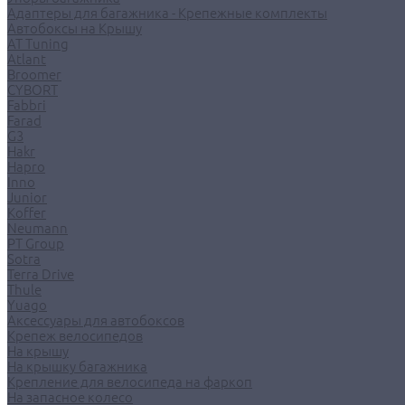
Адаптеры для багажника - Крепежные комплекты
Автобоксы на Крышу
AT Tuning
Atlant
Broomer
CYBORT
Fabbri
Farad
G3
Hakr
Hapro
Inno
Junior
Koffer
Neumann
PT Group
Sotra
Terra Drive
Thule
Yuago
Аксессуары для автобоксов
Крепеж велосипедов
На крышу
На крышку багажника
Крепление для велосипеда на фаркоп
На запасное колесо