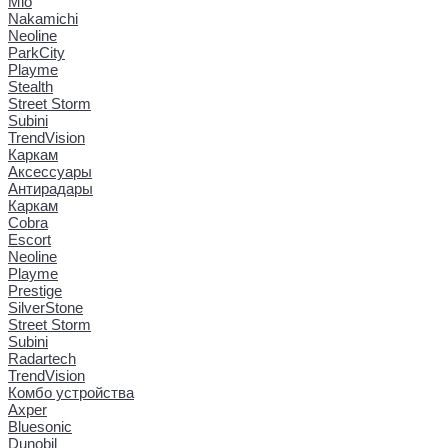
Mio
Nakamichi
Neoline
ParkCity
Playme
Stealth
Street Storm
Subini
TrendVision
Каркам
Аксессуары
Антирадары
Каркам
Cobra
Escort
Neoline
Playme
Prestige
SilverStone
Street Storm
Subini
Radartech
TrendVision
Комбо устройства
Axper
Bluesonic
Dunobil