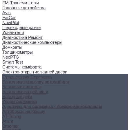
FM-Трансмиттеры
Головные устройства
Avis
FarCar
NaviPilot
Переходные рамки
Усилители
Диагностика Ремонт
Диагностические компьютеры
Домкраты
Толщинометры
NexPTG
Smart Test
Системы комфорта
Электро-открытие задней двери
Путешествия Перевозка
Багажники на крышу автомобиля
Багажные системы
Багажники на рейлинги
Багажные дуги
Упоры багажника
Адаптеры для багажника - Крепежные комплекты
Автобоксы на Крышу
AT Tuning
Atlant
Broomer