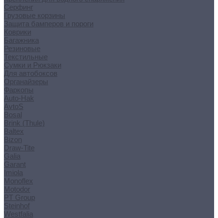
Серфинг
Грузовые корзины
Защита бамперов и пороги
Коврики
Багажника
Резиновые
Текстильные
Сумки и Рюкзаки
Для автобоксов
Органайзеры
Фаркопы
Auto-Hak
AvtoS
Bosal
Brink (Thule)
Baltex
Bizon
Draw-Tite
Galia
Garant
Imiola
Monoflex
Motodor
PT Group
Steinhof
Westfalia