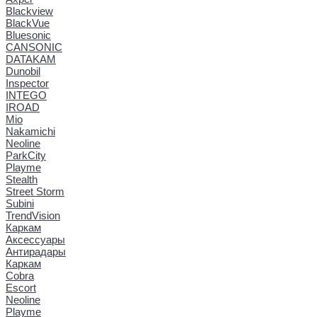
Blackview
BlackVue
Bluesonic
CANSONIC
DATAKAM
Dunobil
Inspector
INTEGO
IROAD
Mio
Nakamichi
Neoline
ParkCity
Playme
Stealth
Street Storm
Subini
TrendVision
Каркам
Аксессуары
Антирадары
Каркам
Cobra
Escort
Neoline
Playme