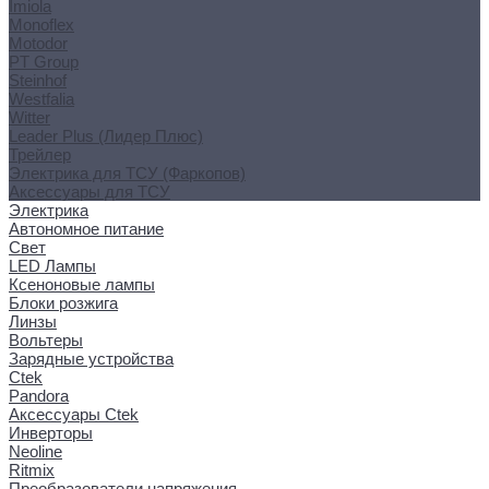
Imiola
Monoflex
Motodor
PT Group
Steinhof
Westfalia
Witter
Leader Plus (Лидер Плюс)
Трейлер
Электрика для ТСУ (Фаркопов)
Аксессуары для ТСУ
Электрика
Автономное питание
Свет
LED Лампы
Ксеноновые лампы
Блоки розжига
Линзы
Вольтеры
Зарядные устройства
Ctek
Pandora
Аксессуары Ctek
Инверторы
Neoline
Ritmix
Преобразователи напряжения