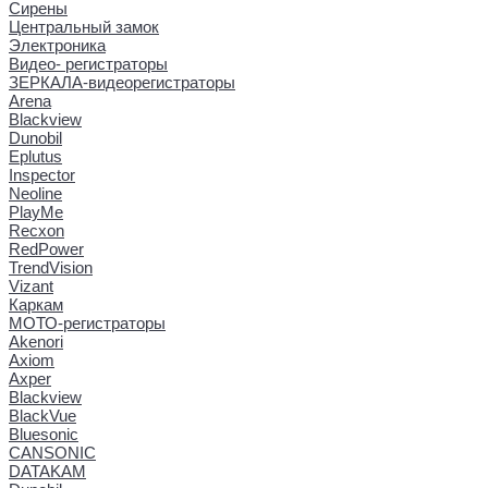
Сирены
Центральный замок
Электроника
Видео- регистраторы
ЗЕРКАЛА-видеорегистраторы
Arena
Blackview
Dunobil
Eplutus
Inspector
Neoline
PlayMe
Recxon
RedPower
TrendVision
Vizant
Каркам
МОТО-регистраторы
Akenori
Axiom
Axper
Blackview
BlackVue
Bluesonic
CANSONIC
DATAKAM