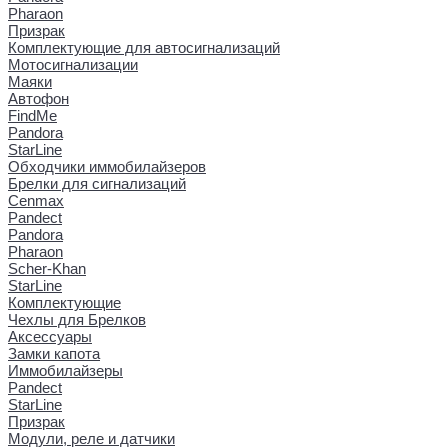
Pharaon
Призрак
Комплектующие для автосигнализаций
Мотосигнализации
Маяки
Автофон
FindMe
Pandora
StarLine
Обходчики иммобилайзеров
Брелки для сигнализаций
Cenmax
Pandect
Pandora
Pharaon
Scher-Khan
StarLine
Комплектующие
Чехлы для Брелков
Аксессуары
Замки капота
Иммобилайзеры
Pandect
StarLine
Призрак
Модули, реле и датчики