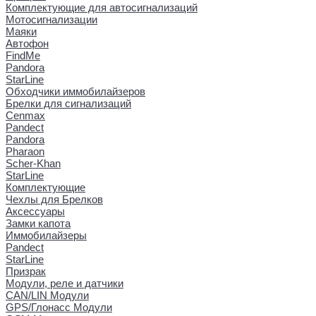
Комплектующие для автосигнализаций
Мотосигнализации
Маяки
Автофон
FindMe
Pandora
StarLine
Обходчики иммобилайзеров
Брелки для сигнализаций
Cenmax
Pandect
Pandora
Pharaon
Scher-Khan
StarLine
Комплектующие
Чехлы для Брелков
Аксессуары
Замки капота
Иммобилайзеры
Pandect
StarLine
Призрак
Модули, реле и датчики
CAN/LIN Модули
GPS/Глонасс Модули