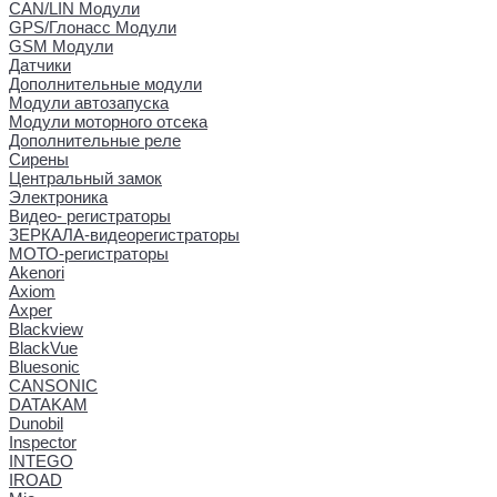
CAN/LIN Модули
GPS/Глонасс Модули
GSM Модули
Датчики
Дополнительные модули
Модули автозапуска
Модули моторного отсека
Дополнительные реле
Сирены
Центральный замок
Электроника
Видео- регистраторы
ЗЕРКАЛА-видеорегистраторы
МОТО-регистраторы
Akenori
Axiom
Axper
Blackview
BlackVue
Bluesonic
CANSONIC
DATAKAM
Dunobil
Inspector
INTEGO
IROAD