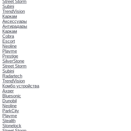
Street Storm
Subini
TrendVision
Каркам
Аксессуары
Антирадары
Каркам
Cobra
Escort
Neoline
Playme
Prestige
SilverStone
Street Storm
Subini
Radartech
TrendVision
Комбо устройства
Axper
Bluesonic
Dunobil
Neoline
ParkCity
Playme
Stealth
Stonelock
Street Storm