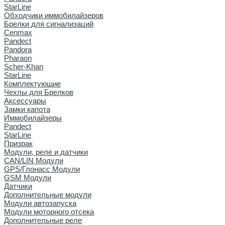
StarLine
Обходчики иммобилайзеров
Брелки для сигнализаций
Cenmax
Pandect
Pandora
Pharaon
Scher-Khan
StarLine
Комплектующие
Чехлы для Брелков
Аксессуары
Замки капота
Иммобилайзеры
Pandect
StarLine
Призрак
Модули, реле и датчики
CAN/LIN Модули
GPS/Глонасс Модули
GSM Модули
Датчики
Дополнительные модули
Модули автозапуска
Модули моторного отсека
Дополнительные реле