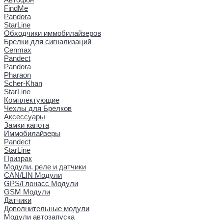
FindMe
Pandora
StarLine
Обходчики иммобилайзеров
Брелки для сигнализаций
Cenmax
Pandect
Pandora
Pharaon
Scher-Khan
StarLine
Комплектующие
Чехлы для Брелков
Аксессуары
Замки капота
Иммобилайзеры
Pandect
StarLine
Призрак
Модули, реле и датчики
CAN/LIN Модули
GPS/Глонасс Модули
GSM Модули
Датчики
Дополнительные модули
Модули автозапуска