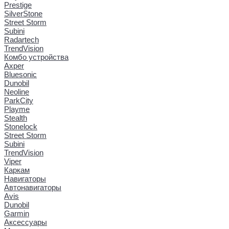
Prestige
SilverStone
Street Storm
Subini
Radartech
TrendVision
Комбо устройства
Axper
Bluesonic
Dunobil
Neoline
ParkCity
Playme
Stealth
Stonelock
Street Storm
Subini
TrendVision
Viper
Каркам
Навигаторы
Автонавигаторы
Avis
Dunobil
Garmin
Аксессуары