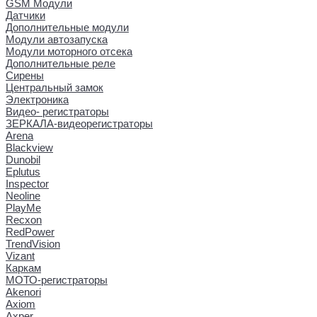
GSM Модули
Датчики
Дополнительные модули
Модули автозапуска
Модули моторного отсека
Дополнительные реле
Сирены
Центральный замок
Электроника
Видео- регистраторы
ЗЕРКАЛА-видеорегистраторы
Arena
Blackview
Dunobil
Eplutus
Inspector
Neoline
PlayMe
Recxon
RedPower
TrendVision
Vizant
Каркам
МОТО-регистраторы
Akenori
Axiom
Axper