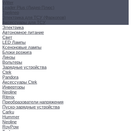
Witter
Leader Plus (Лидер Плюс)
Трейлер
Электрика для ТСУ (Фаркопов)
Аксессуары для ТСУ
Электрика
Автономное питание
Свет
LED Лампы
Ксеноновые лампы
Блоки розжига
Линзы
Вольтеры
Зарядные устройства
Ctek
Pandora
Аксессуары Ctek
Инверторы
Neoline
Ritmix
Преобразователи напряжения
Пуско-зарядные устройства
Carku
Hummer
Neoline
RoyPow