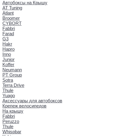
Автобоксы на Крышу
AT Tuning
Atlant
Broomer
CYBORT
Fabbri
Farad
G3
Hakr
Hapro
Inno
Junior
Koffer
Neumann
PT Group
Sotra
Terra Drive
Thule
Yuago
Аксессуары для автобоксов
Крепеж велосипедов
На крышу
Fabbri
Peruzzo
Thule
Whispbar