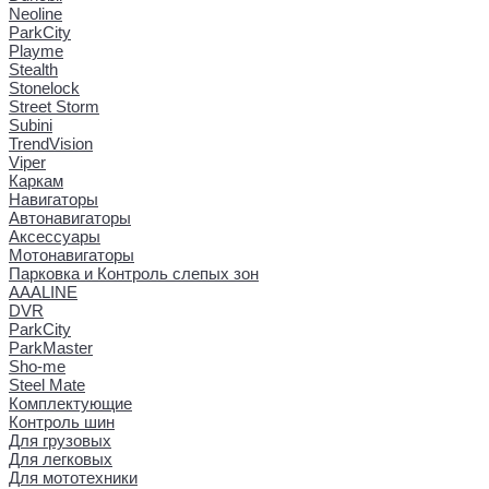
Neoline
ParkCity
Playme
Stealth
Stonelock
Street Storm
Subini
TrendVision
Viper
Каркам
Навигаторы
Автонавигаторы
Аксессуары
Мотонавигаторы
Парковка и Контроль слепых зон
AAALINE
DVR
ParkCity
ParkMaster
Sho-me
Steel Mate
Комплектующие
Контроль шин
Для грузовых
Для легковых
Для мототехники