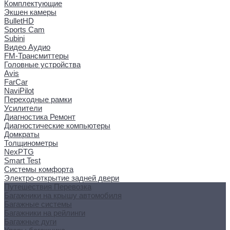
Комплектующие
Экшен камеры
BulletHD
Sports Cam
Subini
Видео Аудио
FM-Трансмиттеры
Головные устройства
Avis
FarCar
NaviPilot
Переходные рамки
Усилители
Диагностика Ремонт
Диагностические компьютеры
Домкраты
Толщинометры
NexPTG
Smart Test
Системы комфорта
Электро-открытие задней двери
Путешествия Перевозка
Багажники на крышу автомобиля
Багажные системы
Багажники на рейлинги
Багажные дуги