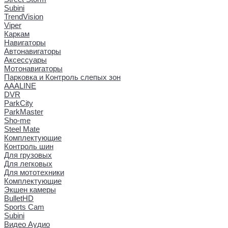
Subini
TrendVision
Viper
Каркам
Навигаторы
Автонавигаторы
Аксессуары
Мотонавигаторы
Парковка и Контроль слепых зон
AAALINE
DVR
ParkCity
ParkMaster
Sho-me
Steel Mate
Комплектующие
Контроль шин
Для грузовых
Для легковых
Для мототехники
Комплектующие
Экшен камеры
BulletHD
Sports Cam
Subini
Видео Аудио