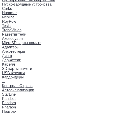
Пуско-зарядные устройства
Carku
Hummer
Neoline
RoyPow
Tesla
TrendVision
Разветвители
Аксессуары
MicroSD карты памяти
Адаптеры
Алкотестеры
Динго
Держатели
Кабеля
SD карты памяти
USB Флешки
Кардридеры
...
Контроль Охрана
Автосигнализации
StarLine
Pandect
Pandora
Pharaon
Призрак