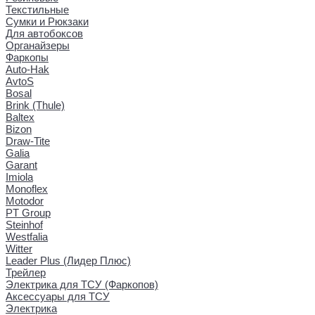
Текстильные
Сумки и Рюкзаки
Для автобоксов
Органайзеры
Фаркопы
Auto-Hak
AvtoS
Bosal
Brink (Thule)
Baltex
Bizon
Draw-Tite
Galia
Garant
Imiola
Monoflex
Motodor
PT Group
Steinhof
Westfalia
Witter
Leader Plus (Лидер Плюс)
Трейлер
Электрика для ТСУ (Фаркопов)
Аксессуары для ТСУ
Электрика