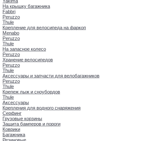
Yakima
На крышку багажника
Fabbri
Peruzzo
Thule
Крепление для велосипеда на фаркоп
Menabo
Peruzzo
Thule
На запасное колесо
Peruzzo
Хранение велосипедов
Peruzzo
Thule
Аксессуары и запчасти для велобагажников
Peruzzo
Thule
Крепеж лыж и сноубордов
Thule
Аксессуары
Крепления для водного снаряжения
Серфинг
Грузовые корзины
Защита бамперов и пороги
Коврики
Багажника
Резиновые