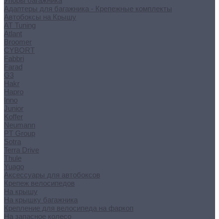
Упоры багажника
Адаптеры для багажника - Крепежные комплекты
Автобоксы на Крышу
AT Tuning
Atlant
Broomer
CYBORT
Fabbri
Farad
G3
Hakr
Hapro
Inno
Junior
Koffer
Neumann
PT Group
Sotra
Terra Drive
Thule
Yuago
Аксессуары для автобоксов
Крепеж велосипедов
На крышу
На крышку багажника
Крепление для велосипеда на фаркоп
На запасное колесо