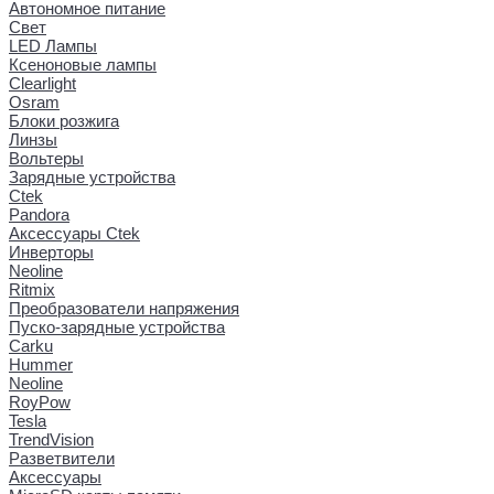
Автономное питание
Свет
LED Лампы
Ксеноновые лампы
Clearlight
Osram
Блоки розжига
Линзы
Вольтеры
Зарядные устройства
Ctek
Pandora
Аксессуары Ctek
Инверторы
Neoline
Ritmix
Преобразователи напряжения
Пуско-зарядные устройства
Carku
Hummer
Neoline
RoyPow
Tesla
TrendVision
Разветвители
Аксессуары