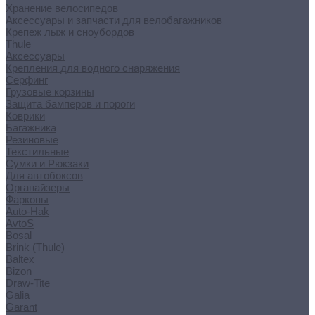
Хранение велосипедов
Аксессуары и запчасти для велобагажников
Крепеж лыж и сноубордов
Thule
Аксессуары
Крепления для водного снаряжения
Серфинг
Грузовые корзины
Защита бамперов и пороги
Коврики
Багажника
Резиновые
Текстильные
Сумки и Рюкзаки
Для автобоксов
Органайзеры
Фаркопы
Auto-Hak
AvtoS
Bosal
Brink (Thule)
Baltex
Bizon
Draw-Tite
Galia
Garant