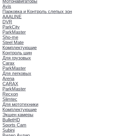
Мотонавигаторы
Avis
Парковка и Контроль слепых зон
AAALINE
DVR
ParkCity
ParkMaster
Sho-me
Steel Mate
Комплектующие
Контроль шин
Для грузовых
Carax
ParkMaster
Для легковых
Arena
CARAX
ParkMaster
Recxon
Slimtec
Для мототехники
Комплектующие
Экшен камеры
BulletHD
Sports Cam
Subini
Видео Аудио