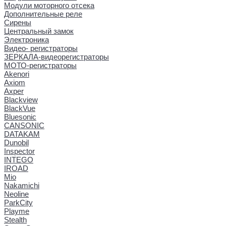
Модули моторного отсека
Дополнительные реле
Сирены
Центральный замок
Электроника
Видео- регистраторы
ЗЕРКАЛА-видеорегистраторы
МОТО-регистраторы
Akenori
Axiom
Axper
Blackview
BlackVue
Bluesonic
CANSONIC
DATAKAM
Dunobil
Inspector
INTEGO
IROAD
Mio
Nakamichi
Neoline
ParkCity
Playme
Stealth