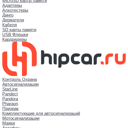
MicroSD карты памяти
Адаптеры
Алкотестеры
Динго
Держатели
Кабеля
SD карты памяти
USB Флешки
Кардридеры
Контроль Охрана
Автосигнализации
StarLine
Pandect
Pandora
Pharaon
Призрак
Комплектующие для автосигнализаций
Мотосигнализации
Маяки
Автофон