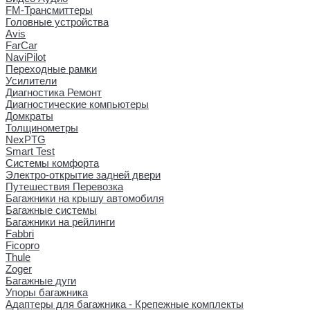
FM-Трансмиттеры
Головные устройства
Avis
FarCar
NaviPilot
Переходные рамки
Усилители
Диагностика Ремонт
Диагностические компьютеры
Домкраты
Толщинометры
NexPTG
Smart Test
Системы комфорта
Электро-открытие задней двери
Путешествия Перевозка
Багажники на крышу автомобиля
Багажные системы
Багажники на рейлинги
Fabbri
Ficopro
Thule
Zoger
Багажные дуги
Упоры багажника
Адаптеры для багажника - Крепежные комплекты