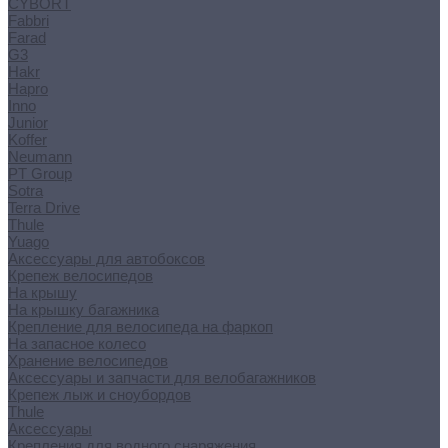
CYBORT
Fabbri
Farad
G3
Hakr
Hapro
Inno
Junior
Koffer
Neumann
PT Group
Sotra
Terra Drive
Thule
Yuago
Аксессуары для автобоксов
Крепеж велосипедов
На крышу
На крышку багажника
Крепление для велосипеда на фаркоп
На запасное колесо
Хранение велосипедов
Аксессуары и запчасти для велобагажников
Крепеж лыж и сноубордов
Thule
Аксессуары
Крепления для водного снаряжения