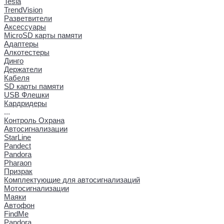
Tesla
TrendVision
Разветвители
Аксессуары
MicroSD карты памяти
Адаптеры
Алкотестеры
Динго
Держатели
Кабеля
SD карты памяти
USB Флешки
Кардридеры
...
Контроль Охрана
Автосигнализации
StarLine
Pandect
Pandora
Pharaon
Призрак
Комплектующие для автосигнализаций
Мотосигнализации
Маяки
Автофон
FindMe
Pandora