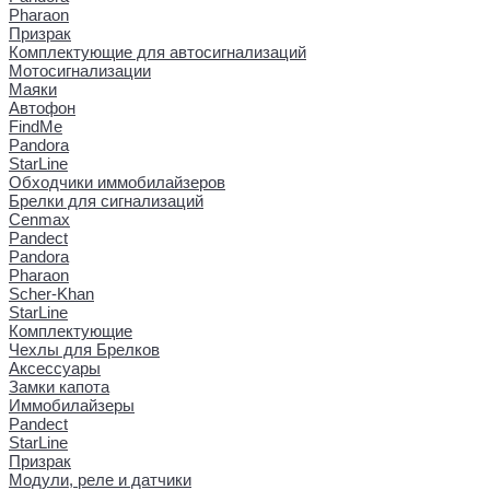
Pharaon
Призрак
Комплектующие для автосигнализаций
Мотосигнализации
Маяки
Автофон
FindMe
Pandora
StarLine
Обходчики иммобилайзеров
Брелки для сигнализаций
Cenmax
Pandect
Pandora
Pharaon
Scher-Khan
StarLine
Комплектующие
Чехлы для Брелков
Аксессуары
Замки капота
Иммобилайзеры
Pandect
StarLine
Призрак
Модули, реле и датчики