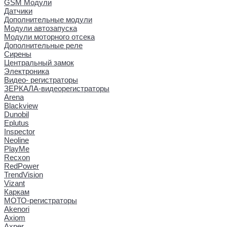
GSM Модули
Датчики
Дополнительные модули
Модули автозапуска
Модули моторного отсека
Дополнительные реле
Сирены
Центральный замок
Электроника
Видео- регистраторы
ЗЕРКАЛА-видеорегистраторы
Arena
Blackview
Dunobil
Eplutus
Inspector
Neoline
PlayMe
Recxon
RedPower
TrendVision
Vizant
Каркам
МОТО-регистраторы
Akenori
Axiom
Axper