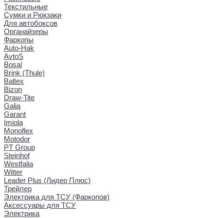
Текстильные
Сумки и Рюкзаки
Для автобоксов
Органайзеры
Фаркопы
Auto-Hak
AvtoS
Bosal
Brink (Thule)
Baltex
Bizon
Draw-Tite
Galia
Garant
Imiola
Monoflex
Motodor
PT Group
Steinhof
Westfalia
Witter
Leader Plus (Лидер Плюс)
Трейлер
Электрика для ТСУ (Фаркопов)
Аксессуары для ТСУ
Электрика