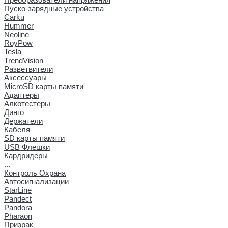
Пуско-зарядные устройства
Carku
Hummer
Neoline
RoyPow
Tesla
TrendVision
Разветвители
Аксессуары
MicroSD карты памяти
Адаптеры
Алкотестеры
Динго
Держатели
Кабеля
SD карты памяти
USB Флешки
Кардридеры
...
Контроль Охрана
Автосигнализации
StarLine
Pandect
Pandora
Pharaon
Призрак