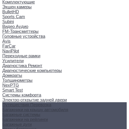
Комплектующие
Экшен камеры
BulletHD
Sports Cam
Subini
Видео Аудио
FM-Трансмиттеры
Головные устройства
Avis
FarCar
NaviPilot
Переходные рамки
Усилители
Диагностика Ремонт
Диагностические компьютеры
Домкраты
Толщинометры
NexPTG
Smart Test
Системы комфорта
Электро-открытие задней двери
Путешествия Перевозка
Багажники на крышу автомобиля
Багажные системы
Багажники на рейлинги
Багажные дуги