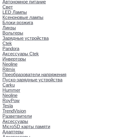
Автономное питание
Свет
LED Лампы
Ксеноновые лампы
Блоки розжига
Линзы
Вольтеры
Зарядные устройства
Ctek
Pandora
Аксессуары Ctek
Инверторы
Neoline
Ritmix
Преобразователи напряжения
Пуско-зарядные устройства
Carku
Hummer
Neoline
RoyPow
Tesla
TrendVision
Разветвители
Аксессуары
MicroSD карты памяти
Адаптеры
Алкотестеры