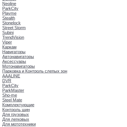
Neoline
ParkCity
Playme
Stealth
Stonelock
Street Storm
Subini
TrendVision
Viper
Каркам
Навигаторы
Автонавигаторы
Аксессуары
Мотонавигаторы
Парковка и Контроль слепых зон
AAALINE
DVR
ParkCity
ParkMaster
Sho-me
Steel Mate
Комплектующие
Контроль шин
Для грузовых
Для легковых
Для мототехники