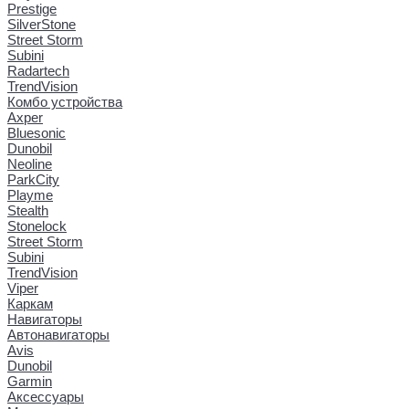
Prestige
SilverStone
Street Storm
Subini
Radartech
TrendVision
Комбо устройства
Axper
Bluesonic
Dunobil
Neoline
ParkCity
Playme
Stealth
Stonelock
Street Storm
Subini
TrendVision
Viper
Каркам
Навигаторы
Автонавигаторы
Avis
Dunobil
Garmin
Аксессуары