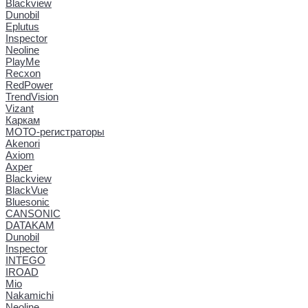
Blackview
Dunobil
Eplutus
Inspector
Neoline
PlayMe
Recxon
RedPower
TrendVision
Vizant
Каркам
МОТО-регистраторы
Akenori
Axiom
Axper
Blackview
BlackVue
Bluesonic
CANSONIC
DATAKAM
Dunobil
Inspector
INTEGO
IROAD
Mio
Nakamichi
Neoline