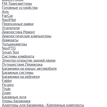
FM-Трансмиттеры
Головные устройства
Avis
FarCar
NaviPilot
Переходные рамки
Усилители
Диагностика Ремонт
Диагностические компьютеры
Домкраты
Толщинометры
NexPTG
Smart Test
Системы комфорта
Электро-открытие задней двери
Путешествия Перевозка
Багажники на крышу автомобиля
Багажные системы
Багажники на рейлинги
Fabbri
Ficopro
Thule
Zoger
Багажные дуги
Упоры багажника
Адаптеры для багажника - Крепежные комплекты