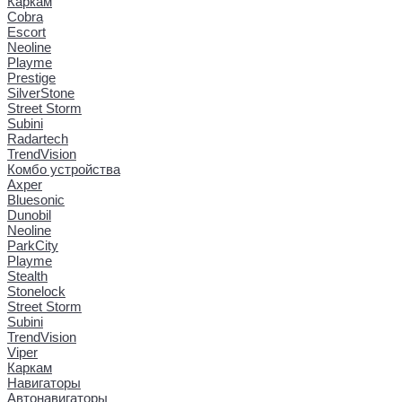
Каркам
Cobra
Escort
Neoline
Playme
Prestige
SilverStone
Street Storm
Subini
Radartech
TrendVision
Комбо устройства
Axper
Bluesonic
Dunobil
Neoline
ParkCity
Playme
Stealth
Stonelock
Street Storm
Subini
TrendVision
Viper
Каркам
Навигаторы
Автонавигаторы