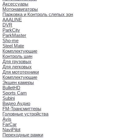
Аксессуары
Мотонавигаторы
Парковка и Контроль слепых зон
AAALINE
DVR
ParkCity
ParkMaster
Sho-me
Steel Mate
Комплектующие
Контроль шин
Для грузовых
Для легковых
Для мототехники
Комплектующие
Экшен камеры
BulletHD
Sports Cam
Subini
Видео Аудио
FM-Трансмиттеры
Головные устройства
Avis
FarCar
NaviPilot
Переходные рамки