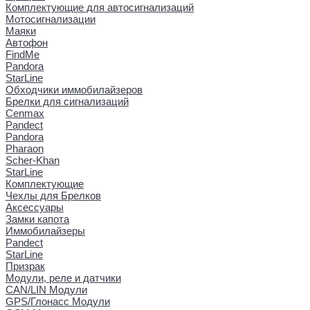
Комплектующие для автосигнализаций
Мотосигнализации
Маяки
Автофон
FindMe
Pandora
StarLine
Обходчики иммобилайзеров
Брелки для сигнализаций
Cenmax
Pandect
Pandora
Pharaon
Scher-Khan
StarLine
Комплектующие
Чехлы для Брелков
Аксессуары
Замки капота
Иммобилайзеры
Pandect
StarLine
Призрак
Модули, реле и датчики
CAN/LIN Модули
GPS/Глонасс Модули