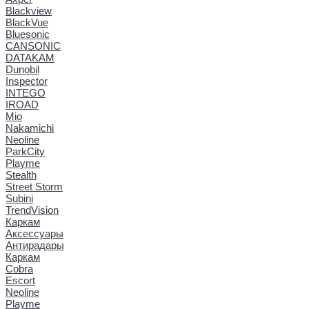
Blackview
BlackVue
Bluesonic
CANSONIC
DATAKAM
Dunobil
Inspector
INTEGO
IROAD
Mio
Nakamichi
Neoline
ParkCity
Playme
Stealth
Street Storm
Subini
TrendVision
Каркам
Аксессуары
Антирадары
Каркам
Cobra
Escort
Neoline
Playme