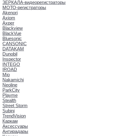
ЗЕРКАЛА-видеорегистраторы
МОТО-регистраторы
Akenori
Axiom
Axper
Blackview
BlackVue
Bluesonic
CANSONIC
DATAKAM
Dunobil
Inspector
INTEGO
IROAD
Mio
Nakamichi
Neoline
ParkCity
Playme
Stealth
Street Storm
Subini
TrendVision
Каркам
Аксессуары
Антирадары