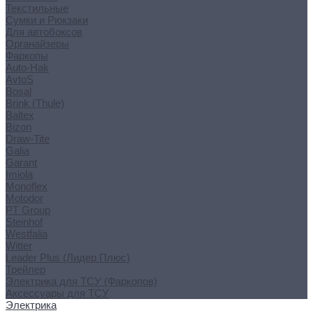
Текстильные
Сумки и Рюкзаки
Для автобоксов
Органайзеры
Фаркопы
Auto-Hak
AvtoS
Bosal
Brink (Thule)
Baltex
Bizon
Draw-Tite
Galia
Garant
Imiola
Monoflex
Motodor
PT Group
Steinhof
Westfalia
Witter
Leader Plus (Лидер Плюс)
Трейлер
Электрика для ТСУ (Фаркопов)
Аксессуары для ТСУ
Электрика