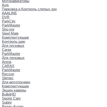
Мотонавигаторы
Avis
Парковка и Контроль слепых зон
AAALINE
DVR
ParkCity
ParkMaster
Sho-me
Steel Mate
Комплектующие
Контроль шин
Для грузовых
Carax
ParkMaster
Для легковых
Arena
CARAX
ParkMaster
Recxon
Slimtec
Для мототехники
Комплектующие
Экшен камеры
BulletHD
Sports Cam
Subini
Видео Аудио