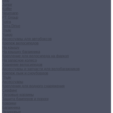
Inno
Junior
Koffer
Neumann
PT Group
Sotra
Terra Drive
Thule
Yuago
Аксессуары для автобоксов
Крепеж велосипедов
На крышу
На крышку багажника
Крепление для велосипеда на фаркоп
На запасное колесо
Хранение велосипедов
Аксессуары и запчасти для велобагажников
Крепеж лыж и сноубордов
Thule
Аксессуары
Крепления для водного снаряжения
Серфинг
Грузовые корзины
Защита бамперов и пороги
Коврики
Багажника
Резиновые