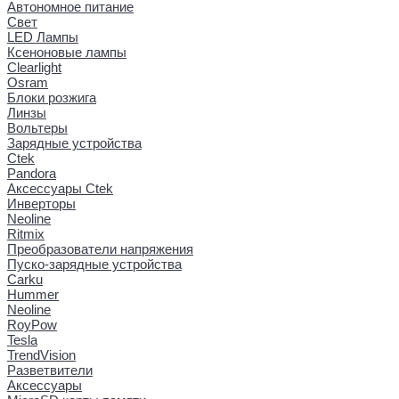
Автономное питание
Свет
LED Лампы
Ксеноновые лампы
Clearlight
Osram
Блоки розжига
Линзы
Вольтеры
Зарядные устройства
Ctek
Pandora
Аксессуары Ctek
Инверторы
Neoline
Ritmix
Преобразователи напряжения
Пуско-зарядные устройства
Carku
Hummer
Neoline
RoyPow
Tesla
TrendVision
Разветвители
Аксессуары