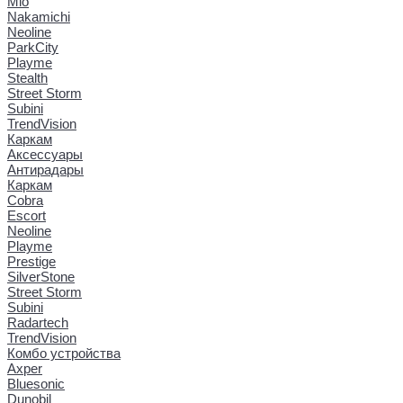
Mio
Nakamichi
Neoline
ParkCity
Playme
Stealth
Street Storm
Subini
TrendVision
Каркам
Аксессуары
Антирадары
Каркам
Cobra
Escort
Neoline
Playme
Prestige
SilverStone
Street Storm
Subini
Radartech
TrendVision
Комбо устройства
Axper
Bluesonic
Dunobil