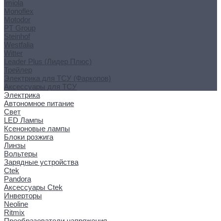
Imiola
Monoflex
Motodor
PT Group
Steinhof
Westfalia
Witter
Leader Plus (Лидер Плюс)
Трейлер
Электрика для ТСУ (Фаркопов)
Аксессуары для ТСУ
Электрика
Автономное питание
Свет
LED Лампы
Ксеноновые лампы
Блоки розжига
Линзы
Вольтеры
Зарядные устройства
Ctek
Pandora
Аксессуары Ctek
Инверторы
Neoline
Ritmix
Преобразователи напряжения