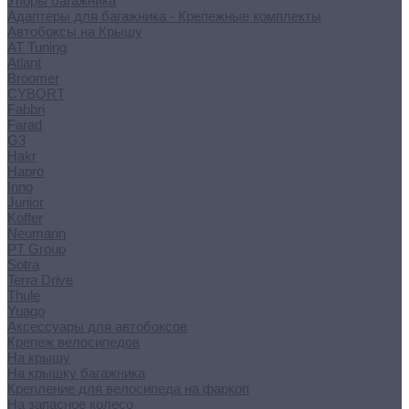
Упоры багажника
Адаптеры для багажника - Крепежные комплекты
Автобоксы на Крышу
AT Tuning
Atlant
Broomer
CYBORT
Fabbri
Farad
G3
Hakr
Hapro
Inno
Junior
Koffer
Neumann
PT Group
Sotra
Terra Drive
Thule
Yuago
Аксессуары для автобоксов
Крепеж велосипедов
На крышу
На крышку багажника
Крепление для велосипеда на фаркоп
На запасное колесо