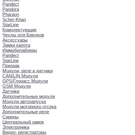
Pandect
Pandora
Pharaon
Scher-Khan
StarLine
Комплектующие
Чехлы для Брелков
Аксессуары
Замки капота
Иммобилайзеры
Pandect
StarLine
Призрак
Модули, реле и датчики
CAN/LIN Модули
GPS/Глонасс Модули
GSM Модули
Датчики
Дополнительные модули
Модули автозапуска
Модули моторного отсека
Дополнительные реле
Сирены
Центральный замок
Электроника
Видео- регистраторы