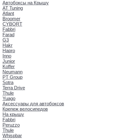
Автобоксы на Крышу
AT Tuning
Atlant
Broomer
CYBORT
Fabbri
Farad
G3
Hakr
Hapro
Inno
Junior
Koffer
Neumann
PT Group
Sotra
Terra Drive
Thule
Yuago
Аксессуары для автобоксов
Крепеж велосипедов
На крышу
Fabbri
Peruzzo
Thule
Whispbar