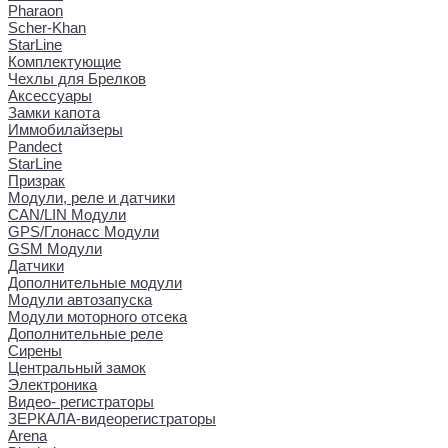
Pharaon
Scher-Khan
StarLine
Комплектующие
Чехлы для Брелков
Аксессуары
Замки капота
Иммобилайзеры
Pandect
StarLine
Призрак
Модули, реле и датчики
CAN/LIN Модули
GPS/Глонасс Модули
GSM Модули
Датчики
Дополнительные модули
Модули автозапуска
Модули моторного отсека
Дополнительные реле
Сирены
Центральный замок
Электроника
Видео- регистраторы
ЗЕРКАЛА-видеорегистраторы
Arena