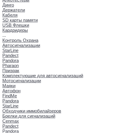
Динго
Держатели
Кабеля
SD карты памяти
USB Флешки
Кардридеры
...
Контроль Охрана
Автосигнализации
StarLine
Pandect
Pandora
Pharaon
Призрак
Комплектующие для автосигнализаций
Мотосигнализации
Маяки
Автофон
FindMe
Pandora
StarLine
Обходчики иммобилайзеров
Брелки для сигнализаций
Cenmax
Pandect
Pandora