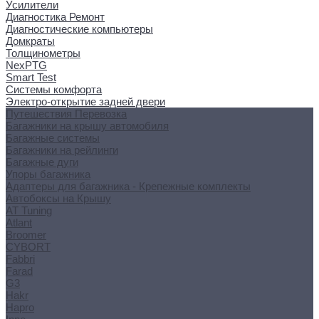
Усилители
Диагностика Ремонт
Диагностические компьютеры
Домкраты
Толщинометры
NexPTG
Smart Test
Системы комфорта
Электро-открытие задней двери
Путешествия Перевозка
Багажники на крышу автомобиля
Багажные системы
Багажники на рейлинги
Багажные дуги
Упоры багажника
Адаптеры для багажника - Крепежные комплекты
Автобоксы на Крышу
AT Tuning
Atlant
Broomer
CYBORT
Fabbri
Farad
G3
Hakr
Hapro