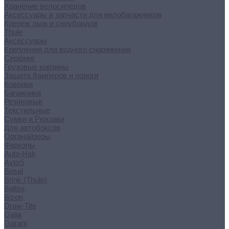
Хранение велосипедов
Аксессуары и запчасти для велобагажников
Крепеж лыж и сноубордов
Thule
Аксессуары
Крепления для водного снаряжения
Серфинг
Грузовые корзины
Защита бамперов и пороги
Коврики
Багажника
Резиновые
Текстильные
Сумки и Рюкзаки
Для автобоксов
Органайзеры
Фаркопы
Auto-Hak
AvtoS
Bosal
Brink (Thule)
Baltex
Bizon
Draw-Tite
Galia
Garant