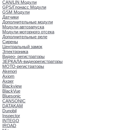
CAN/LIN Модули
GPS/Глонасс Модули
GSM Модули
Датчики
Дополнительные модули
Модули автозапуска
Модули моторного отсека
Дополнительные реле
Сирены
Центральный замок
Электроника
Видео- регистраторы
ЗЕРКАЛА-видеорегистраторы
МОТО-регистраторы
Akenori
Axiom
Axper
Blackview
BlackVue
Bluesonic
CANSONIC
DATAKAM
Dunobil
Inspector
INTEGO
IROAD