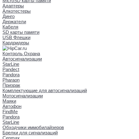
MicroSD карты памяти
Адаптеры
Алкотестеры
Динго
Держатели
Кабеля
SD карты памяти
USB Флешки
Кардридеры
Контроль Охрана
Автосигнализации
StarLine
Pandect
Pandora
Pharaon
Призрак
Комплектующие для автосигнализаций
Мотосигнализации
Маяки
Автофон
FindMe
Pandora
StarLine
Обходчики иммобилайзеров
Брелки для сигнализаций
Cenmax