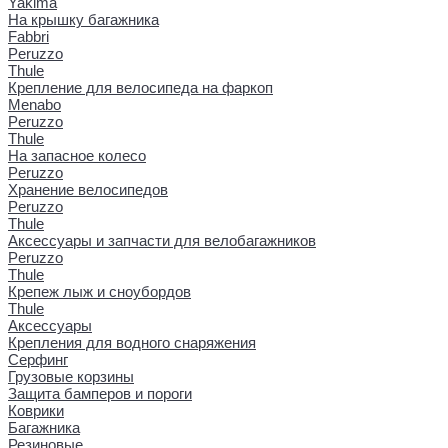
Yakima
На крышку багажника
Fabbri
Peruzzo
Thule
Крепление для велосипеда на фаркоп
Menabo
Peruzzo
Thule
На запасное колесо
Peruzzo
Хранение велосипедов
Peruzzo
Thule
Аксессуары и запчасти для велобагажников
Peruzzo
Thule
Крепеж лыж и сноубордов
Thule
Аксессуары
Крепления для водного снаряжения
Серфинг
Грузовые корзины
Защита бамперов и пороги
Коврики
Багажника
Резиновые