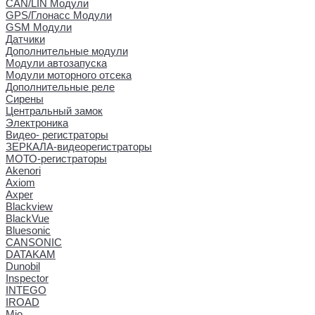
CAN/LIN Модули
GPS/Глонасс Модули
GSM Модули
Датчики
Дополнительные модули
Модули автозапуска
Модули моторного отсека
Дополнительные реле
Сирены
Центральный замок
Электроника
Видео- регистраторы
ЗЕРКАЛА-видеорегистраторы
МОТО-регистраторы
Akenori
Axiom
Axper
Blackview
BlackVue
Bluesonic
CANSONIC
DATAKAM
Dunobil
Inspector
INTEGO
IROAD
Mio