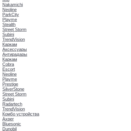
Nakamichi
Neoline
ParkCity
Playme
Stealth
Street Storm
Subini
TrendVision
Каркам
Аксессуары
Антирадары
Каркам
Cobra
Escort
Neoline
Playme
Prestige
SilverStone
Street Storm
Subini
Radartech
TrendVision
Комбо устройства
Axper
Bluesonic
Dunobil