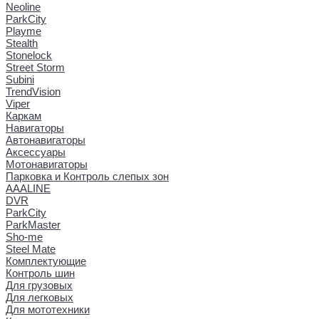
Neoline
ParkCity
Playme
Stealth
Stonelock
Street Storm
Subini
TrendVision
Viper
Каркам
Навигаторы
Автонавигаторы
Аксессуары
Мотонавигаторы
Парковка и Контроль слепых зон
AAALINE
DVR
ParkCity
ParkMaster
Sho-me
Steel Mate
Комплектующие
Контроль шин
Для грузовых
Для легковых
Для мототехники