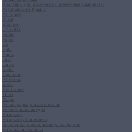
Адаптеры для багажника - Крепежные комплекты
Автобоксы на Крышу
AT Tuning
Atlant
Broomer
CYBORT
Fabbri
Farad
G3
Hakr
Hapro
Inno
Junior
Koffer
Neumann
PT Group
Sotra
Terra Drive
Thule
Yuago
Аксессуары для автобоксов
Крепеж велосипедов
На крышу
На крышку багажника
Крепление для велосипеда на фаркоп
На запасное колесо