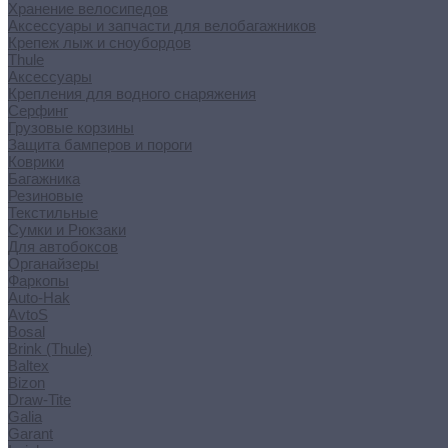
Хранение велосипедов
Аксессуары и запчасти для велобагажников
Крепеж лыж и сноубордов
Thule
Аксессуары
Крепления для водного снаряжения
Серфинг
Грузовые корзины
Защита бамперов и пороги
Коврики
Багажника
Резиновые
Текстильные
Сумки и Рюкзаки
Для автобоксов
Органайзеры
Фаркопы
Auto-Hak
AvtoS
Bosal
Brink (Thule)
Baltex
Bizon
Draw-Tite
Galia
Garant