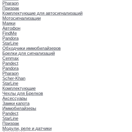
Pharaon
Призрак
Комплектующие для автосигнализаций
Мотосигнализации
Маяки
Автофон
FindMe
Pandora
StarLine
Обходчики иммобилайзеров
Брелки для сигнализаций
Cenmax
Pandect
Pandora
Pharaon
Scher-Khan
StarLine
Комплектующие
Чехлы для Брелков
Аксессуары
Замки капота
Иммобилайзеры
Pandect
StarLine
Призрак
Модули, реле и датчики