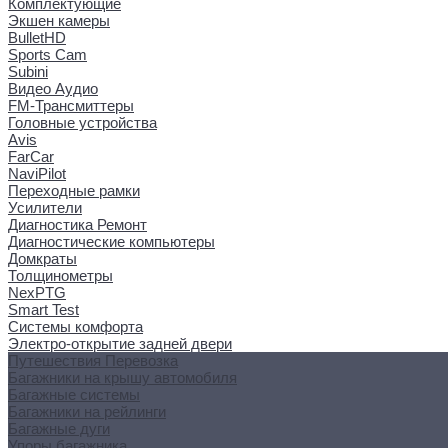
Комплектующие
Экшен камеры
BulletHD
Sports Cam
Subini
Видео Аудио
FM-Трансмиттеры
Головные устройства
Avis
FarCar
NaviPilot
Переходные рамки
Усилители
Диагностика Ремонт
Диагностические компьютеры
Домкраты
Толщинометры
NexPTG
Smart Test
Системы комфорта
Электро-открытие задней двери
Путешествия Перевозка
Багажники на крышу автомобиля
Багажные системы
Багажники на рейлинги
Багажные дуги
Упоры багажника