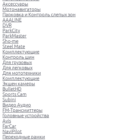
Аксессуары
Мотонавигаторы
Парковка и Контроль слепых зон
AAALINE
DVR
ParkCity
ParkMaster
Sho-me
Steel Mate
Комплектующие
Контроль шин
Для грузовых
Для легковых
Для мототехники
Комплектующие
Экшен камеры
BulletHD
Sports Cam
Subini
Видео Аудио
FM-Трансмиттеры
Головные устройства
Avis
FarCar
NaviPilot
Переходные рамки