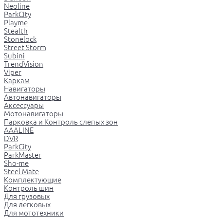
Neoline
ParkCity
Playme
Stealth
Stonelock
Street Storm
Subini
TrendVision
Viper
Каркам
Навигаторы
Автонавигаторы
Аксессуары
Мотонавигаторы
Парковка и Контроль слепых зон
AAALINE
DVR
ParkCity
ParkMaster
Sho-me
Steel Mate
Комплектующие
Контроль шин
Для грузовых
Для легковых
Для мототехники