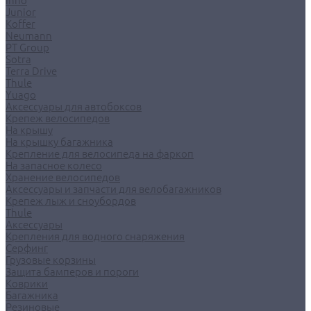
Inno
Junior
Koffer
Neumann
PT Group
Sotra
Terra Drive
Thule
Yuago
Аксессуары для автобоксов
Крепеж велосипедов
На крышу
На крышку багажника
Крепление для велосипеда на фаркоп
На запасное колесо
Хранение велосипедов
Аксессуары и запчасти для велобагажников
Крепеж лыж и сноубордов
Thule
Аксессуары
Крепления для водного снаряжения
Серфинг
Грузовые корзины
Защита бамперов и пороги
Коврики
Багажника
Резиновые