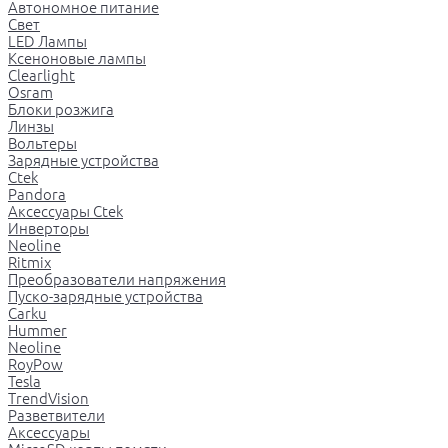
Автономное питание
Свет
LED Лампы
Ксеноновые лампы
Clearlight
Osram
Блоки розжига
Линзы
Вольтеры
Зарядные устройства
Ctek
Pandora
Аксессуары Ctek
Инверторы
Neoline
Ritmix
Преобразователи напряжения
Пуско-зарядные устройства
Carku
Hummer
Neoline
RoyPow
Tesla
TrendVision
Разветвители
Аксессуары