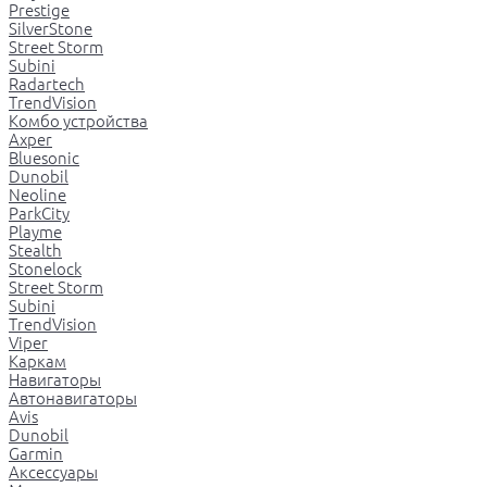
Prestige
SilverStone
Street Storm
Subini
Radartech
TrendVision
Комбо устройства
Axper
Bluesonic
Dunobil
Neoline
ParkCity
Playme
Stealth
Stonelock
Street Storm
Subini
TrendVision
Viper
Каркам
Навигаторы
Автонавигаторы
Avis
Dunobil
Garmin
Аксессуары