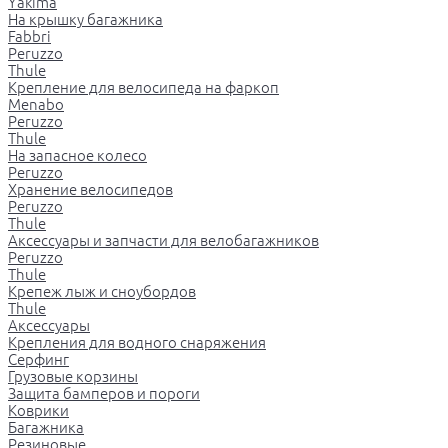
Yakima
На крышку багажника
Fabbri
Peruzzo
Thule
Крепление для велосипеда на фаркоп
Menabo
Peruzzo
Thule
На запасное колесо
Peruzzo
Хранение велосипедов
Peruzzo
Thule
Аксессуары и запчасти для велобагажников
Peruzzo
Thule
Крепеж лыж и сноубордов
Thule
Аксессуары
Крепления для водного снаряжения
Серфинг
Грузовые корзины
Защита бамперов и пороги
Коврики
Багажника
Резиновые