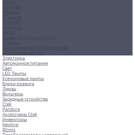
Imiola
Monoflex
Motodor
PT Group
Steinhof
Westfalia
Witter
Leader Plus (Лидер Плюс)
Трейлер
Электрика для ТСУ (Фаркопов)
Аксессуары для ТСУ
Электрика
Автономное питание
Свет
LED Лампы
Ксеноновые лампы
Блоки розжига
Линзы
Вольтеры
Зарядные устройства
Ctek
Pandora
Аксессуары Ctek
Инверторы
Neoline
Ritmix
Преобразователи напряжения