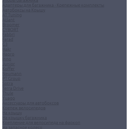
Упоры багажника
Адаптеры для багажника - Крепежные комплекты
Автобоксы на Крышу
AT Tuning
Atlant
Broomer
CYBORT
Fabbri
Farad
G3
Hakr
Hapro
Inno
Junior
Koffer
Neumann
PT Group
Sotra
Terra Drive
Thule
Yuago
Аксессуары для автобоксов
Крепеж велосипедов
На крышу
На крышку багажника
Крепление для велосипеда на фаркоп
На запасное колесо