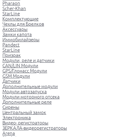
Pharaon
Scher-Khan
StarLine
Комплектующие
Чехлы для Брелков
Аксессуары
Замки капота
Иммобилайзеры
Pandect
StarLine
Призрак
Модули, реле и датчики
CAN/LIN Модули
GPS/Глонасс Модули
GSM Модули
Датчики
Дополнительные модули
Модули автозапуска
Модули моторного отсека
Дополнительные реле
Сирены
Центральный замок
Электроника
Видео- регистраторы
ЗЕРКАЛА-видеорегистраторы
Arena