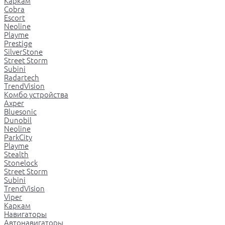
Каркам
Cobra
Escort
Neoline
Playme
Prestige
SilverStone
Street Storm
Subini
Radartech
TrendVision
Комбо устройства
Axper
Bluesonic
Dunobil
Neoline
ParkCity
Playme
Stealth
Stonelock
Street Storm
Subini
TrendVision
Viper
Каркам
Навигаторы
Автонавигаторы