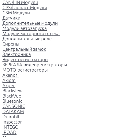
CAN/LIN Модули
GPS/Глонасс Модули
GSM Модули
Датчики
Дополнительные модули
Модули автозапуска
Модули моторного отсека
Дополнительные реле
Сирены
Центральный замок
Электроника
Видео- регистраторы
ЗЕРКАЛА-видеорегистраторы
МОТО-регистраторы
Akenori
Axiom
Axper
Blackview
BlackVue
Bluesonic
CANSONIC
DATAKAM
Dunobil
Inspector
INTEGO
IROAD