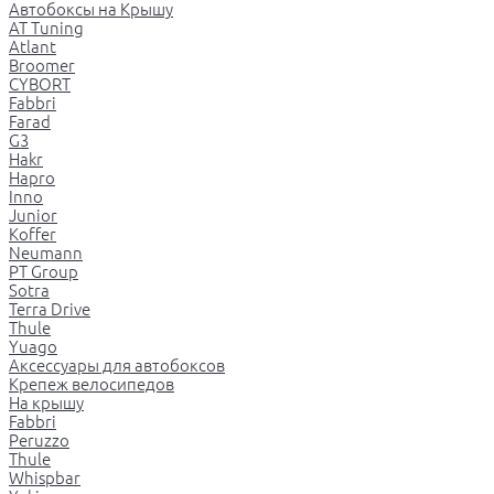
Автобоксы на Крышу
AT Tuning
Atlant
Broomer
CYBORT
Fabbri
Farad
G3
Hakr
Hapro
Inno
Junior
Koffer
Neumann
PT Group
Sotra
Terra Drive
Thule
Yuago
Аксессуары для автобоксов
Крепеж велосипедов
На крышу
Fabbri
Peruzzo
Thule
Whispbar