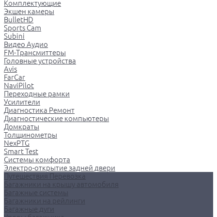
Комплектующие
Экшен камеры
BulletHD
Sports Cam
Subini
Видео Аудио
FM-Трансмиттеры
Головные устройства
Avis
FarCar
NaviPilot
Переходные рамки
Усилители
Диагностика Ремонт
Диагностические компьютеры
Домкраты
Толщинометры
NexPTG
Smart Test
Системы комфорта
Электро-открытие задней двери
Путешествия Перевозка
Багажники на крышу автомобиля
Багажные системы
Багажники на рейлинги
Багажные дуги