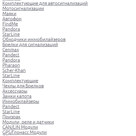
Комплектующие для автосигнализаций
Мотосигнализации
Маяки
Автофон
FindMe
Pandora
StarLine
Обходчики иммобилайзеров
Брелки для сигнализаций
Cenmax
Pandect
Pandora
Pharaon
Scher-Khan
StarLine
Комплектующие
Чехлы для Брелков
Аксессуары
Замки капота
Иммобилайзеры
Pandect
StarLine
Призрак
Модули, реле и датчики
CAN/LIN Модули
GPS/Глонасс Модули