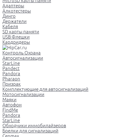
MicroSD карты памяти
Адаптеры
Алкотестеры
Динго
Держатели
Кабеля
SD карты памяти
USB Флешки
Кардридеры
Контроль Охрана
Автосигнализации
StarLine
Pandect
Pandora
Pharaon
Призрак
Комплектующие для автосигнализаций
Мотосигнализации
Маяки
Автофон
FindMe
Pandora
StarLine
Обходчики иммобилайзеров
Брелки для сигнализаций
Cenmax