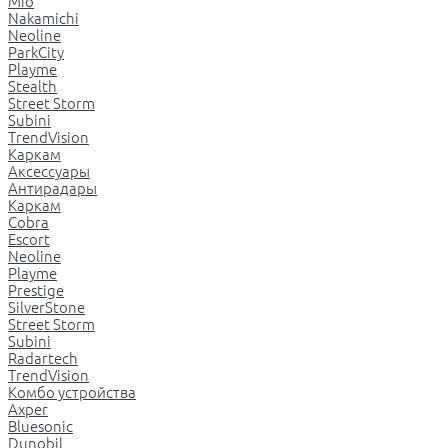
Mio
Nakamichi
Neoline
ParkCity
Playme
Stealth
Street Storm
Subini
TrendVision
Каркам
Аксессуары
Антирадары
Каркам
Cobra
Escort
Neoline
Playme
Prestige
SilverStone
Street Storm
Subini
Radartech
TrendVision
Комбо устройства
Axper
Bluesonic
Dunobil