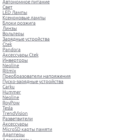
Автономное питание
Свет
LED Лампы
Ксеноновые лампы
Блоки розжига
Линзы
Вольтеры
Зарядные устройства
Ctek
Pandora
Аксессуары Ctek
Инверторы
Neoline
Ritmix
Преобразователи напряжения
Пуско-зарядные устройства
Carku
Hummer
Neoline
RoyPow
Tesla
TrendVision
Разветвители
Аксессуары
MicroSD карты памяти
Адаптеры
Алкотестеры