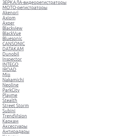
ЗЕРКАЛА-видеорегистраторы
МОТО-регистраторы
Akenori
Axiom
Axper
Blackview
BlackVue
Bluesonic
CANSONIC
DATAKAM
Dunobil
Inspector
INTEGO
IROAD
Mio
Nakamichi
Neoline
ParkCity
Playme
Stealth
Street Storm
Subini
TrendVision
Каркам
Аксессуары
Антирадары