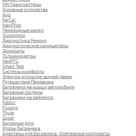
FM-Трансмиттеры
Головные устройства
Avis
FarCar
NaviPilot
Переходные рамки
Усилители
Диагностика Ремонт
Диагностические компьютеры
Домкраты
Толщинометры
NexPTG
Smart Test
Системы комфорта
Электро-открытие задней двери
Путешествия Перевозка
Багажники на крышу автомобиля
Багажные системы
Багажники на рейлинги
Fabbri
Ficopro
Thule
Zoger
Багажные дуги
Упоры багажника
Адаптеры для багажника - Крепежные комплекты