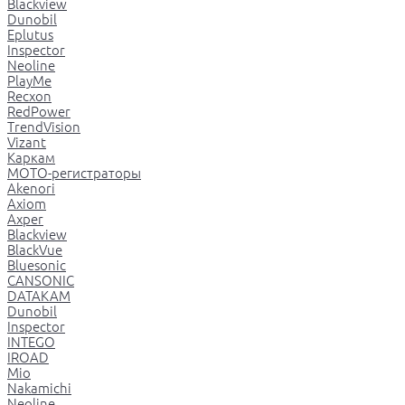
Blackview
Dunobil
Eplutus
Inspector
Neoline
PlayMe
Recxon
RedPower
TrendVision
Vizant
Каркам
МОТО-регистраторы
Akenori
Axiom
Axper
Blackview
BlackVue
Bluesonic
CANSONIC
DATAKAM
Dunobil
Inspector
INTEGO
IROAD
Mio
Nakamichi
Neoline