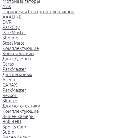
Мотонавигаторы
Avis
Парковка и Контроль слепых зон
AAALINE
DVR
ParkCity
ParkMaster
Sho-me
Steel Mate
Комплектующие
Контроль шин
Для грузовых
Carax
ParkMaster
Для легковых
Arena
CARAX
ParkMaster
Recxon
Slimtec
Для мототехники
Комплектующие
Экшен камеры
BulletHD
Sports Cam
Subini
Видео Аудио