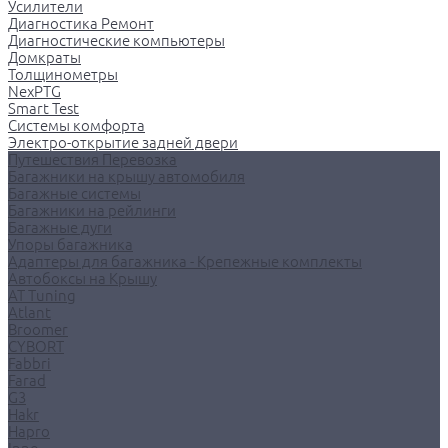
Усилители
Диагностика Ремонт
Диагностические компьютеры
Домкраты
Толщинометры
NexPTG
Smart Test
Системы комфорта
Электро-открытие задней двери
Путешествия Перевозка
Багажники на крышу автомобиля
Багажные системы
Багажники на рейлинги
Багажные дуги
Упоры багажника
Адаптеры для багажника - Крепежные комплекты
Автобоксы на Крышу
AT Tuning
Atlant
Broomer
CYBORT
Fabbri
Farad
G3
Hakr
Hapro