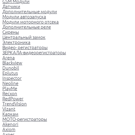
GSM Модули
Датчики
Дополнительные модули
Модули автозапуска
Модули моторного отсека
Дополнительные реле
Сирены
Центральный замок
Электроника
Видео- регистраторы
ЗЕРКАЛА-видеорегистраторы
Arena
Blackview
Dunobil
Eplutus
Inspector
Neoline
PlayMe
Recxon
RedPower
TrendVision
Vizant
Каркам
МОТО-регистраторы
Akenori
Axiom
Axper