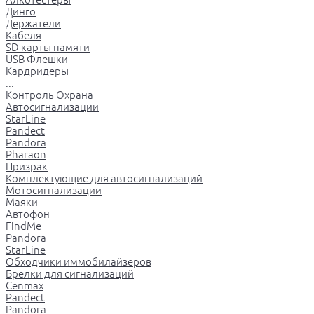
Динго
Держатели
Кабеля
SD карты памяти
USB Флешки
Кардридеры
...
Контроль Охрана
Автосигнализации
StarLine
Pandect
Pandora
Pharaon
Призрак
Комплектующие для автосигнализаций
Мотосигнализации
Маяки
Автофон
FindMe
Pandora
StarLine
Обходчики иммобилайзеров
Брелки для сигнализаций
Cenmax
Pandect
Pandora