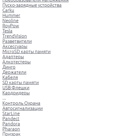
Пуско-зарядные устройства
Carku
Hummer
Neoline
RoyPow
Tesla
TrendVision
Разветвители
Аксессуары
MicroSD карты памяти
Адаптеры
Алкотестеры
Динго
Держатели
Кабеля
SD карты памяти
USB Флешки
Кардридеры
...
Контроль Охрана
Автосигнализации
StarLine
Pandect
Pandora
Pharaon
Призрак