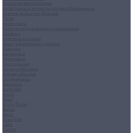
Хранение велосипедов
Аксессуары и запчасти для велобагажников
Крепеж лыж и сноубордов
Thule
Аксессуары
Крепления для водного снаряжения
Серфинг
Грузовые корзины
Защита бамперов и пороги
Коврики
Багажника
Резиновые
Текстильные
Сумки и Рюкзаки
Для автобоксов
Органайзеры
Фаркопы
Auto-Hak
AvtoS
Bosal
Brink (Thule)
Baltex
Bizon
Draw-Tite
Galia
Garant