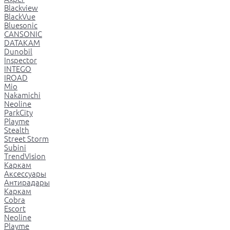
Blackview
BlackVue
Bluesonic
CANSONIC
DATAKAM
Dunobil
Inspector
INTEGO
IROAD
Mio
Nakamichi
Neoline
ParkCity
Playme
Stealth
Street Storm
Subini
TrendVision
Каркам
Аксессуары
Антирадары
Каркам
Cobra
Escort
Neoline
Playme