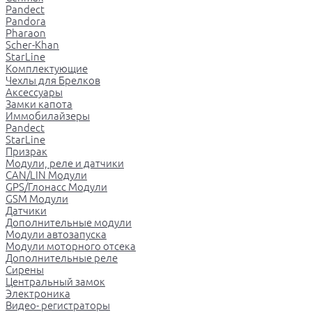
Pandect
Pandora
Pharaon
Scher-Khan
StarLine
Комплектующие
Чехлы для Брелков
Аксессуары
Замки капота
Иммобилайзеры
Pandect
StarLine
Призрак
Модули, реле и датчики
CAN/LIN Модули
GPS/Глонасс Модули
GSM Модули
Датчики
Дополнительные модули
Модули автозапуска
Модули моторного отсека
Дополнительные реле
Сирены
Центральный замок
Электроника
Видео- регистраторы