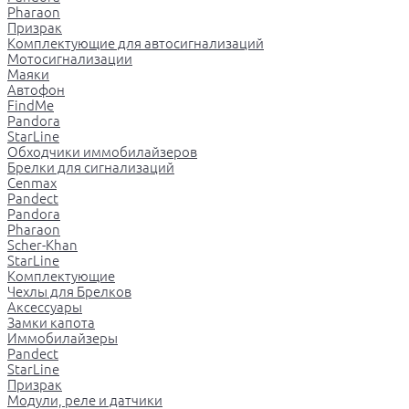
Pharaon
Призрак
Комплектующие для автосигнализаций
Мотосигнализации
Маяки
Автофон
FindMe
Pandora
StarLine
Обходчики иммобилайзеров
Брелки для сигнализаций
Cenmax
Pandect
Pandora
Pharaon
Scher-Khan
StarLine
Комплектующие
Чехлы для Брелков
Аксессуары
Замки капота
Иммобилайзеры
Pandect
StarLine
Призрак
Модули, реле и датчики