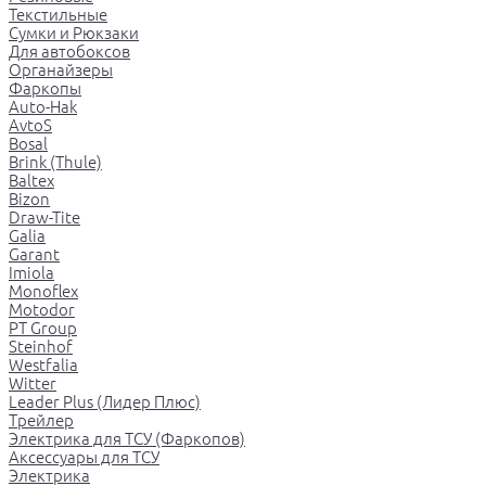
Текстильные
Сумки и Рюкзаки
Для автобоксов
Органайзеры
Фаркопы
Auto-Hak
AvtoS
Bosal
Brink (Thule)
Baltex
Bizon
Draw-Tite
Galia
Garant
Imiola
Monoflex
Motodor
PT Group
Steinhof
Westfalia
Witter
Leader Plus (Лидер Плюс)
Трейлер
Электрика для ТСУ (Фаркопов)
Аксессуары для ТСУ
Электрика