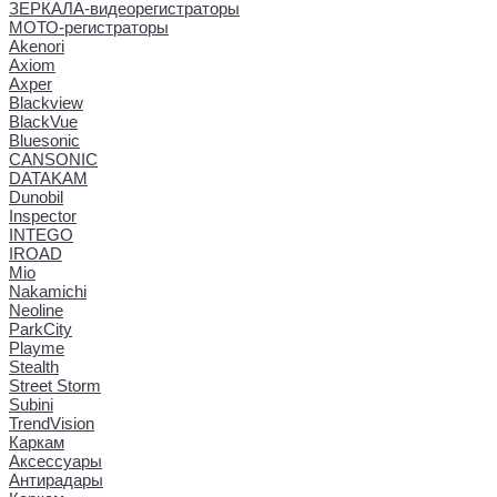
ЗЕРКАЛА-видеорегистраторы
МОТО-регистраторы
Akenori
Axiom
Axper
Blackview
BlackVue
Bluesonic
CANSONIC
DATAKAM
Dunobil
Inspector
INTEGO
IROAD
Mio
Nakamichi
Neoline
ParkCity
Playme
Stealth
Street Storm
Subini
TrendVision
Каркам
Аксессуары
Антирадары