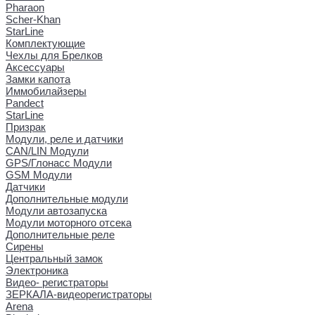
Pharaon
Scher-Khan
StarLine
Комплектующие
Чехлы для Брелков
Аксессуары
Замки капота
Иммобилайзеры
Pandect
StarLine
Призрак
Модули, реле и датчики
CAN/LIN Модули
GPS/Глонасс Модули
GSM Модули
Датчики
Дополнительные модули
Модули автозапуска
Модули моторного отсека
Дополнительные реле
Сирены
Центральный замок
Электроника
Видео- регистраторы
ЗЕРКАЛА-видеорегистраторы
Arena