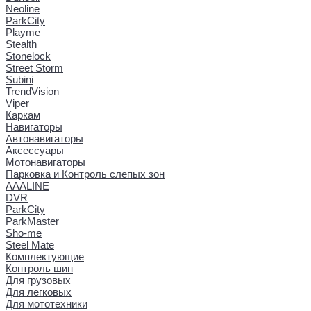
Neoline
ParkCity
Playme
Stealth
Stonelock
Street Storm
Subini
TrendVision
Viper
Каркам
Навигаторы
Автонавигаторы
Аксессуары
Мотонавигаторы
Парковка и Контроль слепых зон
AAALINE
DVR
ParkCity
ParkMaster
Sho-me
Steel Mate
Комплектующие
Контроль шин
Для грузовых
Для легковых
Для мототехники