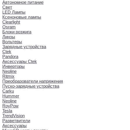
Автономное питание
Свет
LED Лампы
Ксеноновые лампы
Clearlight
Osram
Блоки розжига
Линзы
Вольтеры
Зарядные устройства
Ctek
Pandora
Аксессуары Ctek
Инверторы
Neoline
Ritmix
Преобразователи напряжения
Пуско-зарядные устройства
Carku
Hummer
Neoline
RoyPow
Tesla
TrendVision
Разветвители
Аксессуары