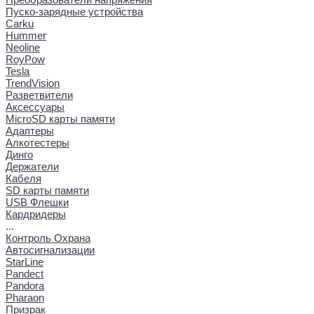
Пуско-зарядные устройства
Carku
Hummer
Neoline
RoyPow
Tesla
TrendVision
Разветвители
Аксессуары
MicroSD карты памяти
Адаптеры
Алкотестеры
Динго
Держатели
Кабеля
SD карты памяти
USB Флешки
Кардридеры
...
Контроль Охрана
Автосигнализации
StarLine
Pandect
Pandora
Pharaon
Призрак