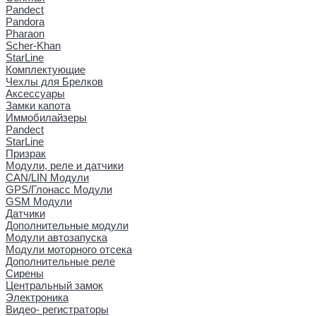
Pandect
Pandora
Pharaon
Scher-Khan
StarLine
Комплектующие
Чехлы для Брелков
Аксессуары
Замки капота
Иммобилайзеры
Pandect
StarLine
Призрак
Модули, реле и датчики
CAN/LIN Модули
GPS/Глонасс Модули
GSM Модули
Датчики
Дополнительные модули
Модули автозапуска
Модули моторного отсека
Дополнительные реле
Сирены
Центральный замок
Электроника
Видео- регистраторы