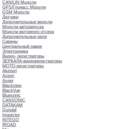
CAN/LIN Модули
GPS/Глонасс Модули
GSM Модули
Датчики
Дополнительные модули
Модули автозапуска
Модули моторного отсека
Дополнительные реле
Сирены
Центральный замок
Электроника
Видео- регистраторы
ЗЕРКАЛА-видеорегистраторы
МОТО-регистраторы
Akenori
Axiom
Axper
Blackview
BlackVue
Bluesonic
CANSONIC
DATAKAM
Dunobil
Inspector
INTEGO
IROAD