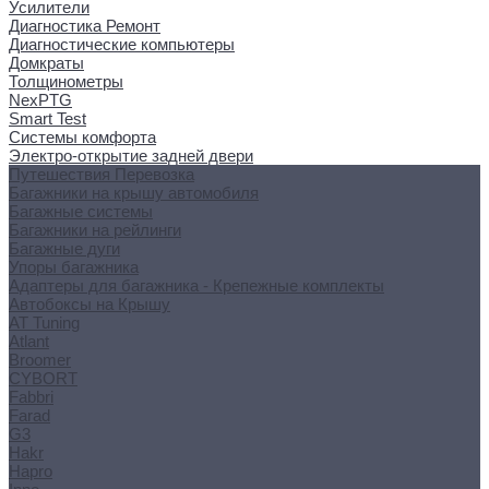
Усилители
Диагностика Ремонт
Диагностические компьютеры
Домкраты
Толщинометры
NexPTG
Smart Test
Системы комфорта
Электро-открытие задней двери
Путешествия Перевозка
Багажники на крышу автомобиля
Багажные системы
Багажники на рейлинги
Багажные дуги
Упоры багажника
Адаптеры для багажника - Крепежные комплекты
Автобоксы на Крышу
AT Tuning
Atlant
Broomer
CYBORT
Fabbri
Farad
G3
Hakr
Hapro