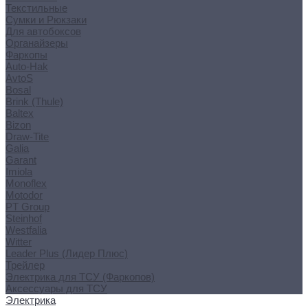
Текстильные
Сумки и Рюкзаки
Для автобоксов
Органайзеры
Фаркопы
Auto-Hak
AvtoS
Bosal
Brink (Thule)
Baltex
Bizon
Draw-Tite
Galia
Garant
Imiola
Monoflex
Motodor
PT Group
Steinhof
Westfalia
Witter
Leader Plus (Лидер Плюс)
Трейлер
Электрика для ТСУ (Фаркопов)
Аксессуары для ТСУ
Электрика