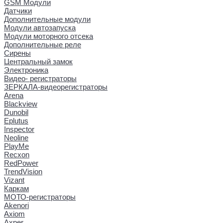
GSM Модули
Датчики
Дополнительные модули
Модули автозапуска
Модули моторного отсека
Дополнительные реле
Сирены
Центральный замок
Электроника
Видео- регистраторы
ЗЕРКАЛА-видеорегистраторы
Arena
Blackview
Dunobil
Eplutus
Inspector
Neoline
PlayMe
Recxon
RedPower
TrendVision
Vizant
Каркам
МОТО-регистраторы
Akenori
Axiom
Axper