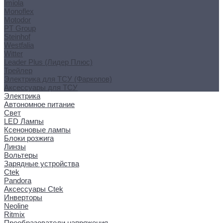
Imiola
Monoflex
Motodor
PT Group
Steinhof
Westfalia
Witter
Leader Plus (Лидер Плюс)
Трейлер
Электрика для ТСУ (Фаркопов)
Аксессуары для ТСУ
Электрика
Автономное питание
Свет
LED Лампы
Ксеноновые лампы
Блоки розжига
Линзы
Вольтеры
Зарядные устройства
Ctek
Pandora
Аксессуары Ctek
Инверторы
Neoline
Ritmix
Преобразователи напряжения