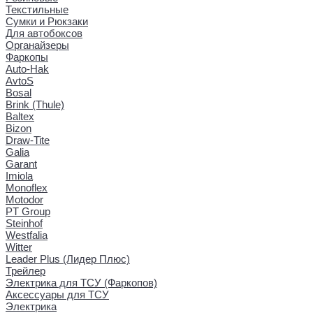
Текстильные
Сумки и Рюкзаки
Для автобоксов
Органайзеры
Фаркопы
Auto-Hak
AvtoS
Bosal
Brink (Thule)
Baltex
Bizon
Draw-Tite
Galia
Garant
Imiola
Monoflex
Motodor
PT Group
Steinhof
Westfalia
Witter
Leader Plus (Лидер Плюс)
Трейлер
Электрика для ТСУ (Фаркопов)
Аксессуары для ТСУ
Электрика