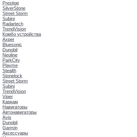
Prestige
SilverStone
Street Storm
Subini
Radartech
TrendVision
Комбо устройства
Axper
Bluesonic
Dunobil
Neoline
ParkCity
Playme
Stealth
Stonelock
Street Storm
Subini
TrendVision
Viper
Каркам
Навигаторы
Автонавигаторы
Avis
Dunobil
Garmin
Аксессуары