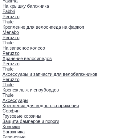
Yakima
На крышку багажника
Fabbri
Peruzzo
Thule
Крепление для велосипеда на фаркоп
Menabo
Peruzzo
Thule
На запасное колесо
Peruzzo
Хранение велосипедов
Peruzzo
Thule
Аксессуары и запчасти для велобагажников
Peruzzo
Thule
Крепеж лыж и сноубордов
Thule
Аксессуары
Крепления для водного снаряжения
Серфинг
Грузовые корзины
Защита бамперов и пороги
Коврики
Багажника
Резиновые