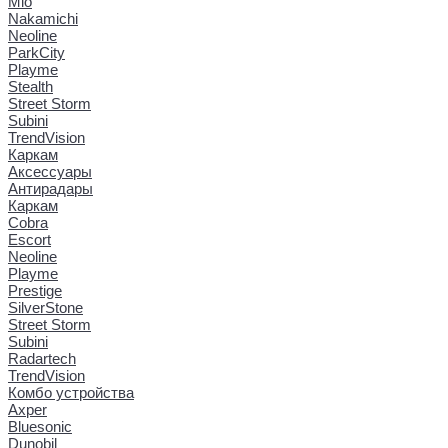
Mio
Nakamichi
Neoline
ParkCity
Playme
Stealth
Street Storm
Subini
TrendVision
Каркам
Аксессуары
Антирадары
Каркам
Cobra
Escort
Neoline
Playme
Prestige
SilverStone
Street Storm
Subini
Radartech
TrendVision
Комбо устройства
Axper
Bluesonic
Dunobil