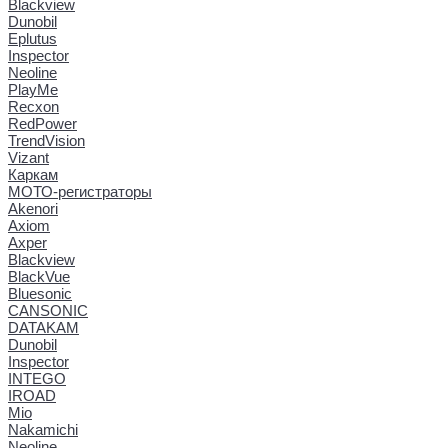
Blackview
Dunobil
Eplutus
Inspector
Neoline
PlayMe
Recxon
RedPower
TrendVision
Vizant
Каркам
МОТО-регистраторы
Akenori
Axiom
Axper
Blackview
BlackVue
Bluesonic
CANSONIC
DATAKAM
Dunobil
Inspector
INTEGO
IROAD
Mio
Nakamichi
Neoline