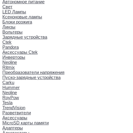
Автономное питание
Свет
LED Лампы
Ксеноновые лампы
Блоки розжига
Линзы
Вольтеры
Зарядные устройства
Ctek
Pandora
Аксессуары Ctek
Инверторы
Neoline
Ritmix
Преобразователи напряжения
Пуско-зарядные устройства
Carku
Hummer
Neoline
RoyPow
Tesla
TrendVision
Разветвители
Аксессуары
MicroSD карты памяти
Адаптеры
Алкотестеры