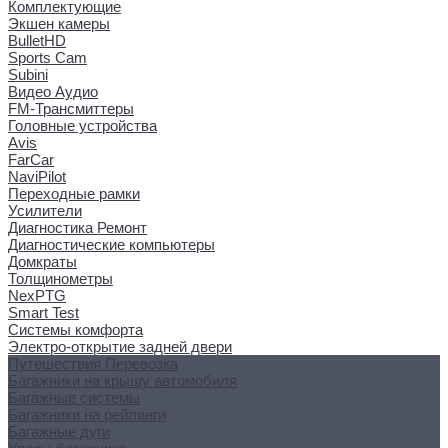
Комплектующие
Экшен камеры
BulletHD
Sports Cam
Subini
Видео Аудио
FM-Трансмиттеры
Головные устройства
Avis
FarCar
NaviPilot
Переходные рамки
Усилители
Диагностика Ремонт
Диагностические компьютеры
Домкраты
Толщинометры
NexPTG
Smart Test
Системы комфорта
Электро-открытие задней двери
Путешествия Перевозка
Багажники на крышу автомобиля
Багажные системы
Багажники на рейлинги
Багажные дуги