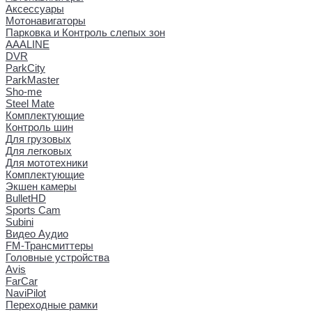
Аксессуары
Мотонавигаторы
Парковка и Контроль слепых зон
AAALINE
DVR
ParkCity
ParkMaster
Sho-me
Steel Mate
Комплектующие
Контроль шин
Для грузовых
Для легковых
Для мототехники
Комплектующие
Экшен камеры
BulletHD
Sports Cam
Subini
Видео Аудио
FM-Трансмиттеры
Головные устройства
Avis
FarCar
NaviPilot
Переходные рамки