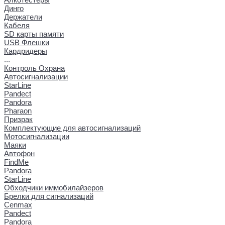
Динго
Держатели
Кабеля
SD карты памяти
USB Флешки
Кардридеры
...
Контроль Охрана
Автосигнализации
StarLine
Pandect
Pandora
Pharaon
Призрак
Комплектующие для автосигнализаций
Мотосигнализации
Маяки
Автофон
FindMe
Pandora
StarLine
Обходчики иммобилайзеров
Брелки для сигнализаций
Cenmax
Pandect
Pandora