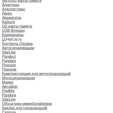
MicroSD карты памяти
Адаптеры
Алкотестеры
Динго
Держатели
Кабеля
SD карты памяти
USB Флешки
Кардридеры
Контроль Охрана
Автосигнализации
StarLine
Pandect
Pandora
Pharaon
Призрак
Комплектующие для автосигнализаций
Мотосигнализации
Маяки
Автофон
FindMe
Pandora
StarLine
Обходчики иммобилайзеров
Брелки для сигнализаций
Cenmax