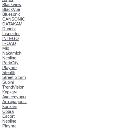
Blackview
BlackVue
Bluesonic
CANSONIC
DATAKAM
Dunobil
Inspector
INTEGO
IROAD
Mio
Nakamichi
Neoline
ParkCity
Playme
Stealth
Street Storm
Subini
TrendVision
Каркам
Аксессуары
Антирадары
Каркам
Cobra
Escort
Neoline
Playme