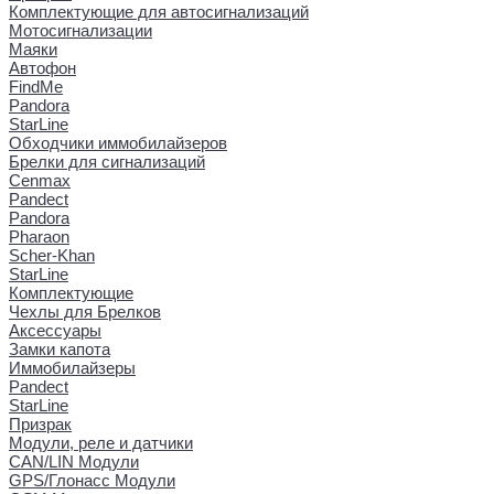
Комплектующие для автосигнализаций
Мотосигнализации
Маяки
Автофон
FindMe
Pandora
StarLine
Обходчики иммобилайзеров
Брелки для сигнализаций
Cenmax
Pandect
Pandora
Pharaon
Scher-Khan
StarLine
Комплектующие
Чехлы для Брелков
Аксессуары
Замки капота
Иммобилайзеры
Pandect
StarLine
Призрак
Модули, реле и датчики
CAN/LIN Модули
GPS/Глонасс Модули