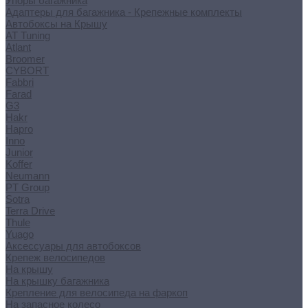
Упоры багажника
Адаптеры для багажника - Крепежные комплекты
Автобоксы на Крышу
AT Tuning
Atlant
Broomer
CYBORT
Fabbri
Farad
G3
Hakr
Hapro
Inno
Junior
Koffer
Neumann
PT Group
Sotra
Terra Drive
Thule
Yuago
Аксессуары для автобоксов
Крепеж велосипедов
На крышу
На крышку багажника
Крепление для велосипеда на фаркоп
На запасное колесо