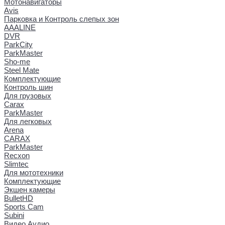
Мотонавигаторы
Avis
Парковка и Контроль слепых зон
AAALINE
DVR
ParkCity
ParkMaster
Sho-me
Steel Mate
Комплектующие
Контроль шин
Для грузовых
Carax
ParkMaster
Для легковых
Arena
CARAX
ParkMaster
Recxon
Slimtec
Для мототехники
Комплектующие
Экшен камеры
BulletHD
Sports Cam
Subini
Видео Аудио