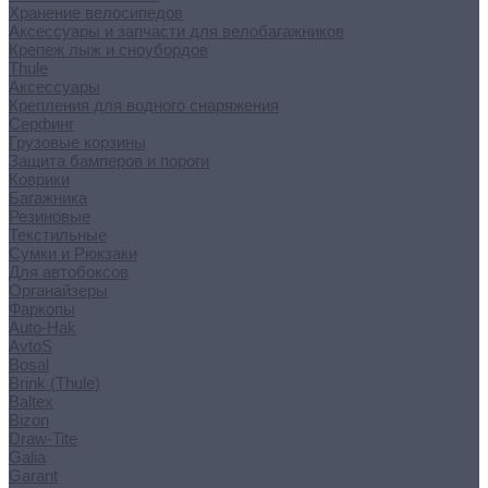
Хранение велосипедов
Аксессуары и запчасти для велобагажников
Крепеж лыж и сноубордов
Thule
Аксессуары
Крепления для водного снаряжения
Серфинг
Грузовые корзины
Защита бамперов и пороги
Коврики
Багажника
Резиновые
Текстильные
Сумки и Рюкзаки
Для автобоксов
Органайзеры
Фаркопы
Auto-Hak
AvtoS
Bosal
Brink (Thule)
Baltex
Bizon
Draw-Tite
Galia
Garant