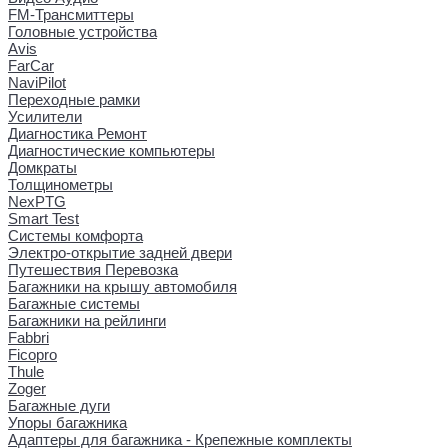
FM-Трансмиттеры
Головные устройства
Avis
FarCar
NaviPilot
Переходные рамки
Усилители
Диагностика Ремонт
Диагностические компьютеры
Домкраты
Толщинометры
NexPTG
Smart Test
Системы комфорта
Электро-открытие задней двери
Путешествия Перевозка
Багажники на крышу автомобиля
Багажные системы
Багажники на рейлинги
Fabbri
Ficopro
Thule
Zoger
Багажные дуги
Упоры багажника
Адаптеры для багажника - Крепежные комплекты