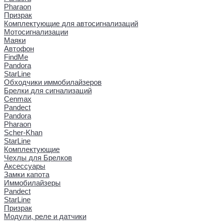
Pharaon
Призрак
Комплектующие для автосигнализаций
Мотосигнализации
Маяки
Автофон
FindMe
Pandora
StarLine
Обходчики иммобилайзеров
Брелки для сигнализаций
Cenmax
Pandect
Pandora
Pharaon
Scher-Khan
StarLine
Комплектующие
Чехлы для Брелков
Аксессуары
Замки капота
Иммобилайзеры
Pandect
StarLine
Призрак
Модули, реле и датчики