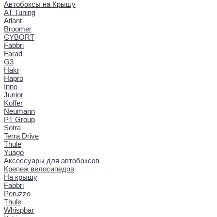
Автобоксы на Крышу
AT Tuning
Atlant
Broomer
CYBORT
Fabbri
Farad
G3
Hakr
Hapro
Inno
Junior
Koffer
Neumann
PT Group
Sotra
Terra Drive
Thule
Yuago
Аксессуары для автобоксов
Крепеж велосипедов
На крышу
Fabbri
Peruzzo
Thule
Whispbar