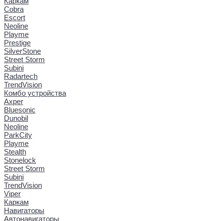
Каркам
Cobra
Escort
Neoline
Playme
Prestige
SilverStone
Street Storm
Subini
Radartech
TrendVision
Комбо устройства
Axper
Bluesonic
Dunobil
Neoline
ParkCity
Playme
Stealth
Stonelock
Street Storm
Subini
TrendVision
Viper
Каркам
Навигаторы
Автонавигаторы