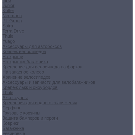
Inno
Junior
Koffer
Neumann
PT Group
Sotra
Terra Drive
Thule
Yuago
Аксессуары для автобоксов
Крепеж велосипедов
На крышу
На крышку багажника
Крепление для велосипеда на фаркоп
На запасное колесо
Хранение велосипедов
Аксессуары и запчасти для велобагажников
Крепеж лыж и сноубордов
Thule
Аксессуары
Крепления для водного снаряжения
Серфинг
Грузовые корзины
Защита бамперов и пороги
Коврики
Багажника
Резиновые