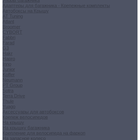
Упоры багажника
Адаптеры для багажника - Крепежные комплекты
Автобоксы на Крышу
AT Tuning
Atlant
Broomer
CYBORT
Fabbri
Farad
G3
Hakr
Hapro
Inno
Junior
Koffer
Neumann
PT Group
Sotra
Terra Drive
Thule
Yuago
Аксессуары для автобоксов
Крепеж велосипедов
На крышу
На крышку багажника
Крепление для велосипеда на фаркоп
На запасное колесо