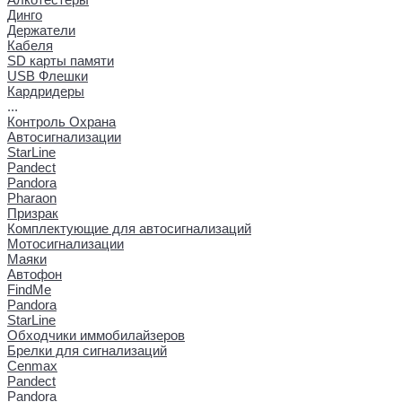
Динго
Держатели
Кабеля
SD карты памяти
USB Флешки
Кардридеры
...
Контроль Охрана
Автосигнализации
StarLine
Pandect
Pandora
Pharaon
Призрак
Комплектующие для автосигнализаций
Мотосигнализации
Маяки
Автофон
FindMe
Pandora
StarLine
Обходчики иммобилайзеров
Брелки для сигнализаций
Cenmax
Pandect
Pandora