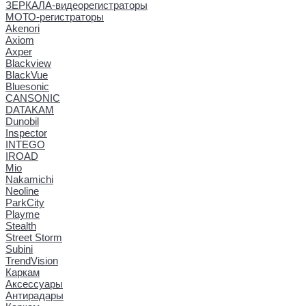
ЗЕРКАЛА-видеорегистраторы
МОТО-регистраторы
Akenori
Axiom
Axper
Blackview
BlackVue
Bluesonic
CANSONIC
DATAKAM
Dunobil
Inspector
INTEGO
IROAD
Mio
Nakamichi
Neoline
ParkCity
Playme
Stealth
Street Storm
Subini
TrendVision
Каркам
Аксессуары
Антирадары