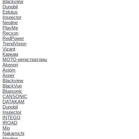
Blackview
Dunobil
Eplutus
Inspector
Neoline
PlayMe
Recxon
RedPower
TrendVision
Vizant
Каркам
МОТО-регистраторы
Akenori
Axiom
Axper
Blackview
BlackVue
Bluesonic
CANSONIC
DATAKAM
Dunobil
Inspector
INTEGO
IROAD
Mio
Nakamichi
Neoline