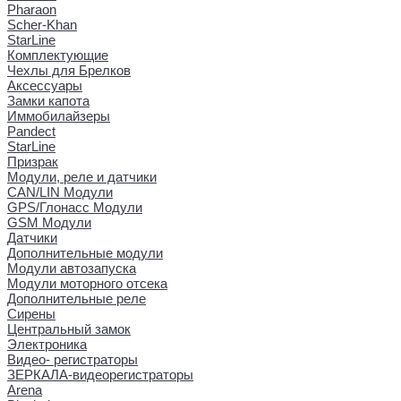
Pharaon
Scher-Khan
StarLine
Комплектующие
Чехлы для Брелков
Аксессуары
Замки капота
Иммобилайзеры
Pandect
StarLine
Призрак
Модули, реле и датчики
CAN/LIN Модули
GPS/Глонасс Модули
GSM Модули
Датчики
Дополнительные модули
Модули автозапуска
Модули моторного отсека
Дополнительные реле
Сирены
Центральный замок
Электроника
Видео- регистраторы
ЗЕРКАЛА-видеорегистраторы
Arena