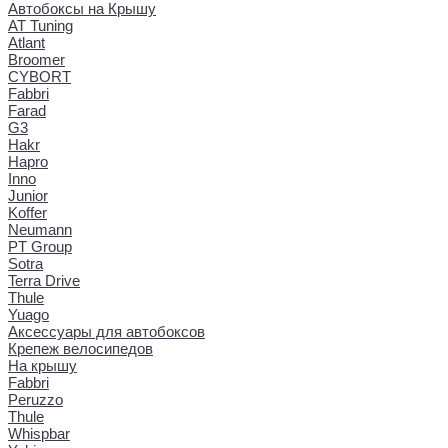
Автобоксы на Крышу
AT Tuning
Atlant
Broomer
CYBORT
Fabbri
Farad
G3
Hakr
Hapro
Inno
Junior
Koffer
Neumann
PT Group
Sotra
Terra Drive
Thule
Yuago
Аксессуары для автобоксов
Крепеж велосипедов
На крышу
Fabbri
Peruzzo
Thule
Whispbar