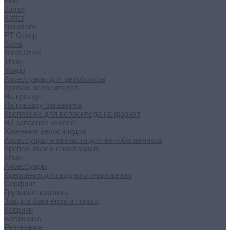
Inno
Junior
Koffer
Neumann
PT Group
Sotra
Terra Drive
Thule
Yuago
Аксессуары для автобоксов
Крепеж велосипедов
На крышу
На крышку багажника
Крепление для велосипеда на фаркоп
На запасное колесо
Хранение велосипедов
Аксессуары и запчасти для велобагажников
Крепеж лыж и сноубордов
Thule
Аксессуары
Крепления для водного снаряжения
Серфинг
Грузовые корзины
Защита бамперов и пороги
Коврики
Багажника
Резиновые