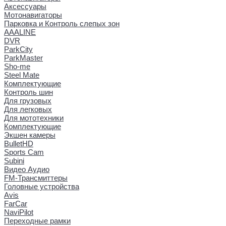
Аксессуары
Мотонавигаторы
Парковка и Контроль слепых зон
AAALINE
DVR
ParkCity
ParkMaster
Sho-me
Steel Mate
Комплектующие
Контроль шин
Для грузовых
Для легковых
Для мототехники
Комплектующие
Экшен камеры
BulletHD
Sports Cam
Subini
Видео Аудио
FM-Трансмиттеры
Головные устройства
Avis
FarCar
NaviPilot
Переходные рамки