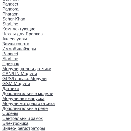
Pandect
Pandora
Pharaon
Scher-Khan
StarLine
Комплектующие
Чехлы для Брелков
Аксессуары
Замки капота
Иммобилайзеры
Pandect
StarLine
Призрак
Модули, реле и датчики
CAN/LIN Модули
GPS/Глонасс Модули
GSM Модули
Датчики
Дополнительные модули
Модули автозапуска
Модули моторного отсека
Дополнительные реле
Сирены
Центральный замок
Электроника
Видео- регистраторы