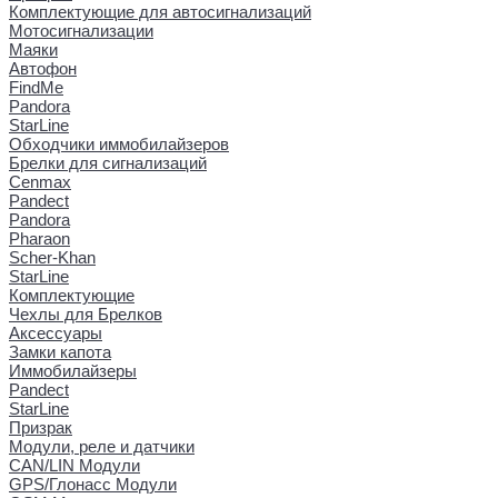
Комплектующие для автосигнализаций
Мотосигнализации
Маяки
Автофон
FindMe
Pandora
StarLine
Обходчики иммобилайзеров
Брелки для сигнализаций
Cenmax
Pandect
Pandora
Pharaon
Scher-Khan
StarLine
Комплектующие
Чехлы для Брелков
Аксессуары
Замки капота
Иммобилайзеры
Pandect
StarLine
Призрак
Модули, реле и датчики
CAN/LIN Модули
GPS/Глонасс Модули