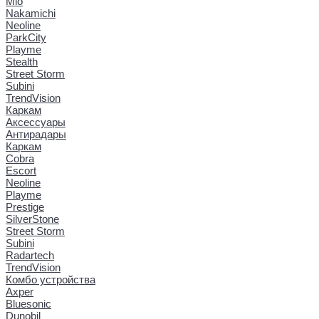
Mio
Nakamichi
Neoline
ParkCity
Playme
Stealth
Street Storm
Subini
TrendVision
Каркам
Аксессуары
Антирадары
Каркам
Cobra
Escort
Neoline
Playme
Prestige
SilverStone
Street Storm
Subini
Radartech
TrendVision
Комбо устройства
Axper
Bluesonic
Dunobil