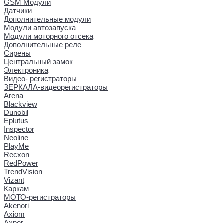
GSM Модули
Датчики
Дополнительные модули
Модули автозапуска
Модули моторного отсека
Дополнительные реле
Сирены
Центральный замок
Электроника
Видео- регистраторы
ЗЕРКАЛА-видеорегистраторы
Arena
Blackview
Dunobil
Eplutus
Inspector
Neoline
PlayMe
Recxon
RedPower
TrendVision
Vizant
Каркам
МОТО-регистраторы
Akenori
Axiom
Axper