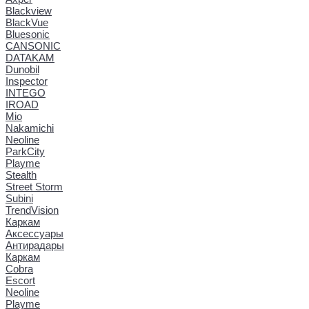
Blackview
BlackVue
Bluesonic
CANSONIC
DATAKAM
Dunobil
Inspector
INTEGO
IROAD
Mio
Nakamichi
Neoline
ParkCity
Playme
Stealth
Street Storm
Subini
TrendVision
Каркам
Аксессуары
Антирадары
Каркам
Cobra
Escort
Neoline
Playme