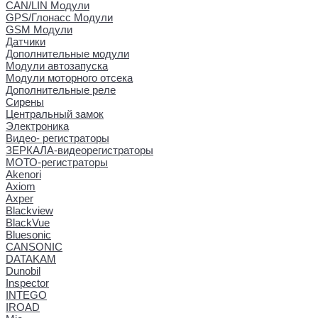
CAN/LIN Модули
GPS/Глонасс Модули
GSM Модули
Датчики
Дополнительные модули
Модули автозапуска
Модули моторного отсека
Дополнительные реле
Сирены
Центральный замок
Электроника
Видео- регистраторы
ЗЕРКАЛА-видеорегистраторы
МОТО-регистраторы
Akenori
Axiom
Axper
Blackview
BlackVue
Bluesonic
CANSONIC
DATAKAM
Dunobil
Inspector
INTEGO
IROAD