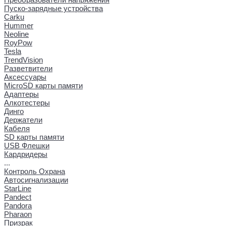
Пуско-зарядные устройства
Carku
Hummer
Neoline
RoyPow
Tesla
TrendVision
Разветвители
Аксессуары
MicroSD карты памяти
Адаптеры
Алкотестеры
Динго
Держатели
Кабеля
SD карты памяти
USB Флешки
Кардридеры
...
Контроль Охрана
Автосигнализации
StarLine
Pandect
Pandora
Pharaon
Призрак