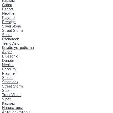
Каркам
Cobra
Escort
Neoline
Playme
Prestige
SilverStone
Street Storm
Subini
Radartech
TrendVision
Комбо устройства
Axper
Bluesonic
Dunobil
Neoline
ParkCity
Playme
Stealth
Stonelock
Street Storm
Subini
TrendVision
Viper
Каркам
Навигаторы
Автонавигаторы