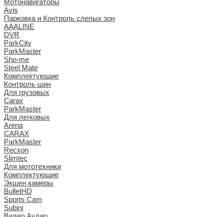
Мотонавигаторы
Avis
Парковка и Контроль слепых зон
AAALINE
DVR
ParkCity
ParkMaster
Sho-me
Steel Mate
Комплектующие
Контроль шин
Для грузовых
Carax
ParkMaster
Для легковых
Arena
CARAX
ParkMaster
Recxon
Slimtec
Для мототехники
Комплектующие
Экшен камеры
BulletHD
Sports Cam
Subini
Видео Аудио