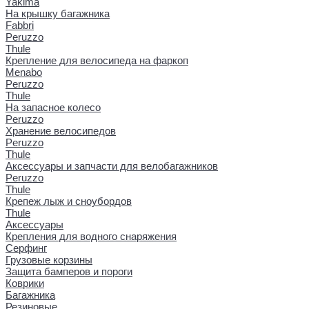
Yakima
На крышку багажника
Fabbri
Peruzzo
Thule
Крепление для велосипеда на фаркоп
Menabo
Peruzzo
Thule
На запасное колесо
Peruzzo
Хранение велосипедов
Peruzzo
Thule
Аксессуары и запчасти для велобагажников
Peruzzo
Thule
Крепеж лыж и сноубордов
Thule
Аксессуары
Крепления для водного снаряжения
Серфинг
Грузовые корзины
Защита бамперов и пороги
Коврики
Багажника
Резиновые