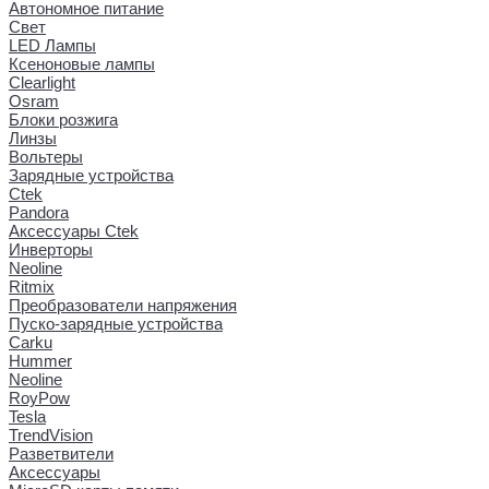
Автономное питание
Свет
LED Лампы
Ксеноновые лампы
Clearlight
Osram
Блоки розжига
Линзы
Вольтеры
Зарядные устройства
Ctek
Pandora
Аксессуары Ctek
Инверторы
Neoline
Ritmix
Преобразователи напряжения
Пуско-зарядные устройства
Carku
Hummer
Neoline
RoyPow
Tesla
TrendVision
Разветвители
Аксессуары