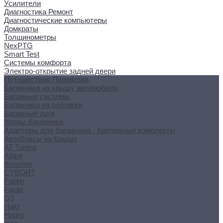
Усилители
Диагностика Ремонт
Диагностические компьютеры
Домкраты
Толщинометры
NexPTG
Smart Test
Системы комфорта
Электро-открытие задней двери
Путешествия Перевозка
Багажники на крышу автомобиля
Багажные системы
Багажники на рейлинги
Багажные дуги
Упоры багажника
Адаптеры для багажника - Крепежные комплекты
Автобоксы на Крышу
AT Tuning
Atlant
Broomer
CYBORT
Fabbri
Farad
G3
Hakr
Hapro