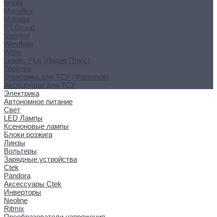
Imiola
Monoflex
Motodor
PT Group
Steinhof
Westfalia
Witter
Leader Plus (Лидер Плюс)
Трейлер
Электрика для ТСУ (Фаркопов)
Аксессуары для ТСУ
Электрика
Автономное питание
Свет
LED Лампы
Ксеноновые лампы
Блоки розжига
Линзы
Вольтеры
Зарядные устройства
Ctek
Pandora
Аксессуары Ctek
Инверторы
Neoline
Ritmix
Преобразователи напряжения