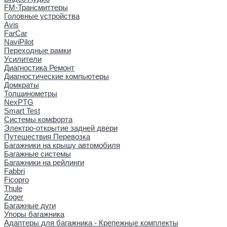
FM-Трансмиттеры
Головные устройства
Avis
FarCar
NaviPilot
Переходные рамки
Усилители
Диагностика Ремонт
Диагностические компьютеры
Домкраты
Толщинометры
NexPTG
Smart Test
Системы комфорта
Электро-открытие задней двери
Путешествия Перевозка
Багажники на крышу автомобиля
Багажные системы
Багажники на рейлинги
Fabbri
Ficopro
Thule
Zoger
Багажные дуги
Упоры багажника
Адаптеры для багажника - Крепежные комплекты