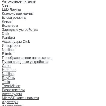
Автономное питание
Свет
LED Лампы
Ксеноновые лампы
Блоки розжига
Линзы
Вольтеры
Зарядные устройства
Ctek
Pandora
Аксессуары Ctek
Инверторы
Neoline
Ritmix
Преобразователи напряжения
Пуско-зарядные устройства
Carku
Hummer
Neoline
RoyPow
Tesla
TrendVision
Разветвители
Аксессуары
MicroSD карты памяти
Адаптеры
Алкотестеры