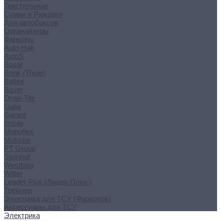
Текстильные
Сумки и Рюкзаки
Для автобоксов
Органайзеры
Фаркопы
Auto-Hak
AvtoS
Bosal
Brink (Thule)
Baltex
Bizon
Draw-Tite
Galia
Garant
Imiola
Monoflex
Motodor
PT Group
Steinhof
Westfalia
Witter
Leader Plus (Лидер Плюс)
Трейлер
Электрика для ТСУ (Фаркопов)
Аксессуары для ТСУ
Электрика