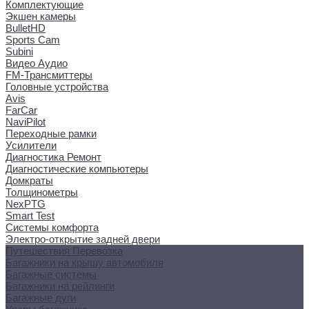
Комплектующие
Экшен камеры
BulletHD
Sports Cam
Subini
Видео Аудио
FM-Трансмиттеры
Головные устройства
Avis
FarCar
NaviPilot
Переходные рамки
Усилители
Диагностика Ремонт
Диагностические компьютеры
Домкраты
Толщинометры
NexPTG
Smart Test
Системы комфорта
Электро-открытие задней двери
Путешествия Перевозка
Багажники на крышу автомобиля
Багажные системы
Багажники на рейлинги
Багажные дуги