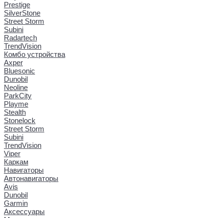
Prestige
SilverStone
Street Storm
Subini
Radartech
TrendVision
Комбо устройства
Axper
Bluesonic
Dunobil
Neoline
ParkCity
Playme
Stealth
Stonelock
Street Storm
Subini
TrendVision
Viper
Каркам
Навигаторы
Автонавигаторы
Avis
Dunobil
Garmin
Аксессуары