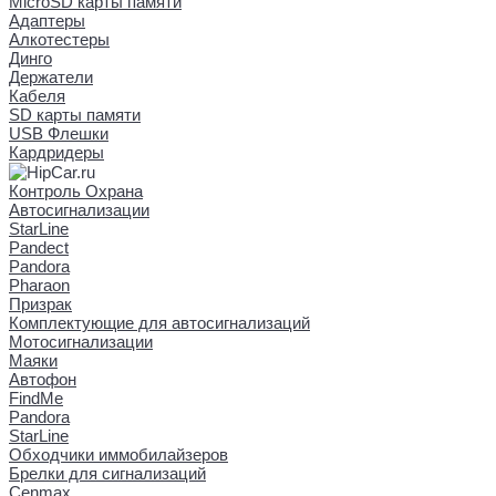
MicroSD карты памяти
Адаптеры
Алкотестеры
Динго
Держатели
Кабеля
SD карты памяти
USB Флешки
Кардридеры
Контроль Охрана
Автосигнализации
StarLine
Pandect
Pandora
Pharaon
Призрак
Комплектующие для автосигнализаций
Мотосигнализации
Маяки
Автофон
FindMe
Pandora
StarLine
Обходчики иммобилайзеров
Брелки для сигнализаций
Cenmax