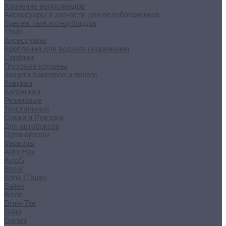
Хранение велосипедов
Аксессуары и запчасти для велобагажников
Крепеж лыж и сноубордов
Thule
Аксессуары
Крепления для водного снаряжения
Серфинг
Грузовые корзины
Защита бамперов и пороги
Коврики
Багажника
Резиновые
Текстильные
Сумки и Рюкзаки
Для автобоксов
Органайзеры
Фаркопы
Auto-Hak
AvtoS
Bosal
Brink (Thule)
Baltex
Bizon
Draw-Tite
Galia
Garant