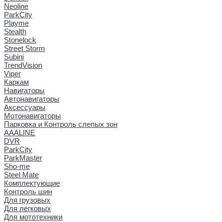
Neoline
ParkCity
Playme
Stealth
Stonelock
Street Storm
Subini
TrendVision
Viper
Каркам
Навигаторы
Автонавигаторы
Аксессуары
Мотонавигаторы
Парковка и Контроль слепых зон
AAALINE
DVR
ParkCity
ParkMaster
Sho-me
Steel Mate
Комплектующие
Контроль шин
Для грузовых
Для легковых
Для мототехники