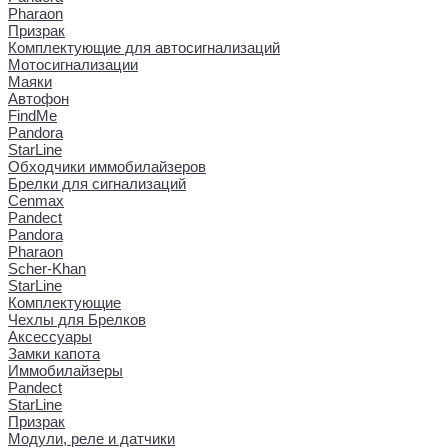
Pharaon
Призрак
Комплектующие для автосигнализаций
Мотосигнализации
Маяки
Автофон
FindMe
Pandora
StarLine
Обходчики иммобилайзеров
Брелки для сигнализаций
Cenmax
Pandect
Pandora
Pharaon
Scher-Khan
StarLine
Комплектующие
Чехлы для Брелков
Аксессуары
Замки капота
Иммобилайзеры
Pandect
StarLine
Призрак
Модули, реле и датчики