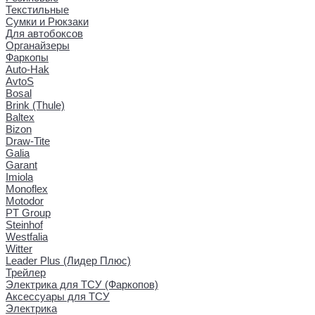
Текстильные
Сумки и Рюкзаки
Для автобоксов
Органайзеры
Фаркопы
Auto-Hak
AvtoS
Bosal
Brink (Thule)
Baltex
Bizon
Draw-Tite
Galia
Garant
Imiola
Monoflex
Motodor
PT Group
Steinhof
Westfalia
Witter
Leader Plus (Лидер Плюс)
Трейлер
Электрика для ТСУ (Фаркопов)
Аксессуары для ТСУ
Электрика