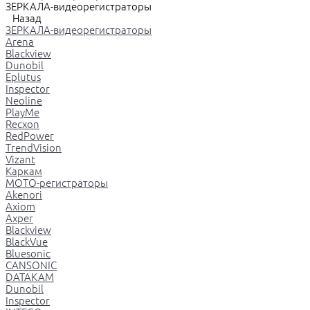
ЗЕРКАЛА-видеорегистраторы
Назад
ЗЕРКАЛА-видеорегистраторы
Arena
Blackview
Dunobil
Eplutus
Inspector
Neoline
PlayMe
Recxon
RedPower
TrendVision
Vizant
Каркам
МОТО-регистраторы
Akenori
Axiom
Axper
Blackview
BlackVue
Bluesonic
CANSONIC
DATAKAM
Dunobil
Inspector