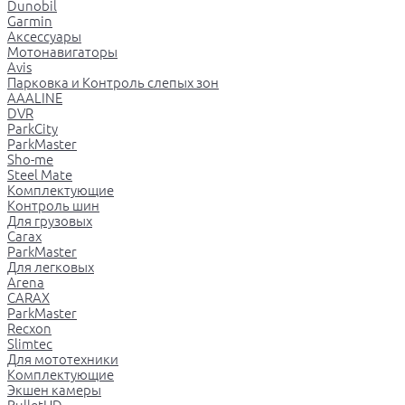
Dunobil
Garmin
Аксессуары
Мотонавигаторы
Avis
Парковка и Контроль слепых зон
AAALINE
DVR
ParkCity
ParkMaster
Sho-me
Steel Mate
Комплектующие
Контроль шин
Для грузовых
Carax
ParkMaster
Для легковых
Arena
CARAX
ParkMaster
Recxon
Slimtec
Для мототехники
Комплектующие
Экшен камеры