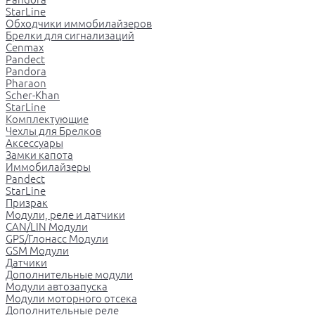
StarLine
Обходчики иммобилайзеров
Брелки для сигнализаций
Cenmax
Pandect
Pandora
Pharaon
Scher-Khan
StarLine
Комплектующие
Чехлы для Брелков
Аксессуары
Замки капота
Иммобилайзеры
Pandect
StarLine
Призрак
Модули, реле и датчики
CAN/LIN Модули
GPS/Глонасс Модули
GSM Модули
Датчики
Дополнительные модули
Модули автозапуска
Модули моторного отсека
Дополнительные реле