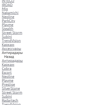
INTEGO
IROAD
Mio
Nakamichi
Neoline
ParkCity
Playme
Stealth
Street Storm
Subini
TrendVision
Каркам
Аксессуары
Антирадары
Назад
Антирадары
Каркам
Cobra
Escort
Neoline
Playme
Prestige
SilverStone
Street Storm
Subini
Radartech
TrendVision