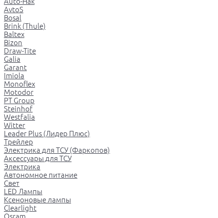
Auto-Hak
AvtoS
Bosal
Brink (Thule)
Baltex
Bizon
Draw-Tite
Galia
Garant
Imiola
Monoflex
Motodor
PT Group
Steinhof
Westfalia
Witter
Leader Plus (Лидер Плюс)
Трейлер
Электрика для ТСУ (Фаркопов)
Аксессуары для ТСУ
Электрика
Автономное питание
Свет
LED Лампы
Ксеноновые лампы
Clearlight
Osram