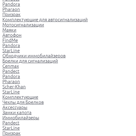
Pandora
Pharaon
Призрак
Комплектующие для автосигнализаций
Мотосигнализации
Маяки
Автофон
FindMe
Pandora
StarLine
Обходчики иммобилайзеров
Брелки для сигнализаций
Cenmax
Pandect
Pandora
Pharaon
Scher-Khan
StarLine
Комплектующие
Чехлы для Брелков
Аксессуары
Замки капота
Иммобилайзеры
Pandect
StarLine
Призрак