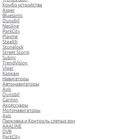
Комбо устройства
Axper
Bluesonic
Dunobil
Neoline
ParkCity
Playme
Stealth
Stonelock
Street Storm
Subini
TrendVision
Viper
Каркам
Навигаторы
Автонавигаторы
Avis
Dunobil
Garmin
Аксессуары
Мотонавигаторы
Avis
Парковка и Контроль слепых зон
AAALINE
DVR
ParkCity