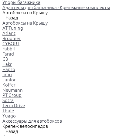
Упоры багажника
Адаптеры для багажника - Крепежные комплекты
Автобоксы на Крышу
Назад
Автобоксы на Крышу
AT Tuning
Atlant
Broomer
CYBORT
Fabbri
Farad
G3
Hakr
Hapro
Inno
Junior
Koffer
Neumann
PT Group
Sotra
Terra Drive
Thule
Yuago
Аксессуары для автобоксов
Крепеж велосипедов
Назад