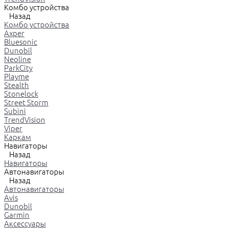
Комбо устройства
Назад
Комбо устройства
Axper
Bluesonic
Dunobil
Neoline
ParkCity
Playme
Stealth
Stonelock
Street Storm
Subini
TrendVision
Viper
Каркам
Навигаторы
Назад
Навигаторы
Автонавигаторы
Назад
Автонавигаторы
Avis
Dunobil
Garmin
Аксессуары