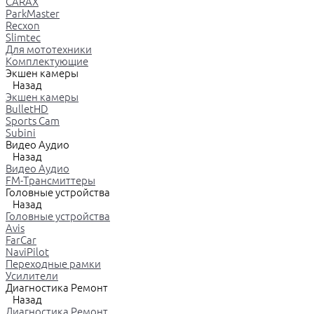
CARAX
ParkMaster
Recxon
Slimtec
Для мототехники
Комплектующие
Экшен камеры
Назад
Экшен камеры
BulletHD
Sports Cam
Subini
Видео Аудио
Назад
Видео Аудио
FM-Трансмиттеры
Головные устройства
Назад
Головные устройства
Avis
FarCar
NaviPilot
Переходные рамки
Усилители
Диагностика Ремонт
Назад
Диагностика Ремонт