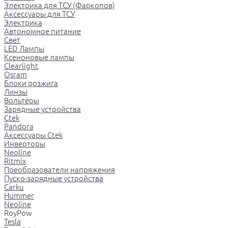
Электрика для ТСУ (Фаркопов)
Аксессуары для ТСУ
Электрика
Автономное питание
Свет
LED Лампы
Ксеноновые лампы
Clearlight
Osram
Блоки розжига
Линзы
Вольтеры
Зарядные устройства
Ctek
Pandora
Аксессуары Ctek
Инверторы
Neoline
Ritmix
Преобразователи напряжения
Пуско-зарядные устройства
Carku
Hummer
Neoline
RoyPow
Tesla