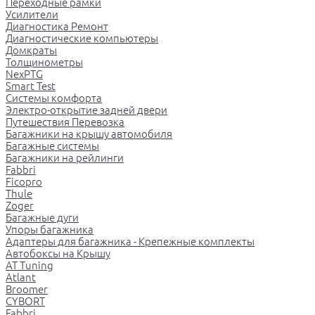
Переходные рамки
Усилители
Диагностика Ремонт
Диагностические компьютеры
Домкраты
Толщинометры
NexPTG
Smart Test
Системы комфорта
Электро-открытие задней двери
Путешествия Перевозка
Багажники на крышу автомобиля
Багажные системы
Багажники на рейлинги
Fabbri
Ficopro
Thule
Zoger
Багажные дуги
Упоры багажника
Адаптеры для багажника - Крепежные комплекты
Автобоксы на Крышу
AT Tuning
Atlant
Broomer
CYBORT
Fabbri