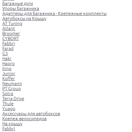
Багажные дуги
Упоры багажника
Адаптеры для багажника - Крепежные комплекты
Автобоксы на Крышу
AT Tuning
Atlant
Broomer
CYBORT
Fabbri
Farad
G3
Hakr
Hapro
Inno
Junior
Koffer
Neumann
PT Group
Sotra
Terra Drive
Thule
Yuago
Аксессуары для автобоксов
Крепеж велосипедов
На крышу
Fabbri