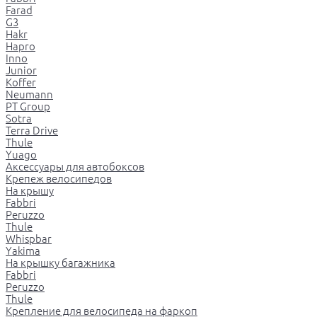
Farad
G3
Hakr
Hapro
Inno
Junior
Koffer
Neumann
PT Group
Sotra
Terra Drive
Thule
Yuago
Аксессуары для автобоксов
Крепеж велосипедов
На крышу
Fabbri
Peruzzo
Thule
Whispbar
Yakima
На крышку багажника
Fabbri
Peruzzo
Thule
Крепление для велосипеда на фаркоп