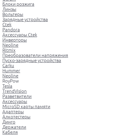
Блоки розжига
Линзы
Вольтеры
Зарядные устройства
Ctek
Pandora
Аксессуары Ctek
Инверторы
Neoline
Ritmix
Преобразователи напряжения
Пуско-зарядные устройства
Carku
Hummer
Neoline
RoyPow
Tesla
TrendVision
Разветвители
Аксессуары
MicroSD карты памяти
Адаптеры
Алкотестеры
Динго
Держатели
Кабеля