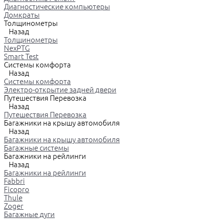
Диагностические компьютеры
Домкраты
Толщинометры
Назад
Толщинометры
NexPTG
Smart Test
Системы комфорта
Назад
Системы комфорта
Электро-открытие задней двери
Путешествия Перевозка
Назад
Путешествия Перевозка
Багажники на крышу автомобиля
Назад
Багажники на крышу автомобиля
Багажные системы
Багажники на рейлинги
Назад
Багажники на рейлинги
Fabbri
Ficopro
Thule
Zoger
Багажные дуги