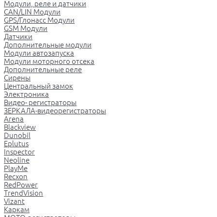
Модули, реле и датчики
CAN/LIN Модули
GPS/Глонасс Модули
GSM Модули
Датчики
Дополнительные модули
Модули автозапуска
Модули моторного отсека
Дополнительные реле
Сирены
Центральный замок
Электроника
Видео- регистраторы
ЗЕРКАЛА-видеорегистраторы
Arena
Blackview
Dunobil
Eplutus
Inspector
Neoline
PlayMe
Recxon
RedPower
TrendVision
Vizant
Каркам