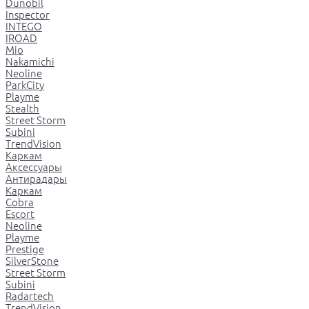
Dunobil
Inspector
INTEGO
IROAD
Mio
Nakamichi
Neoline
ParkCity
Playme
Stealth
Street Storm
Subini
TrendVision
Каркам
Аксессуары
Антирадары
Каркам
Cobra
Escort
Neoline
Playme
Prestige
SilverStone
Street Storm
Subini
Radartech
TrendVision