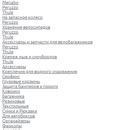
Menabo
Peruzzo
Thule
На запасное колесо
Peruzzo
Хранение велосипедов
Peruzzo
Thule
Аксессуары и запчасти для велобагажников
Peruzzo
Thule
Крепеж лыж и сноубордов
Thule
Аксессуары
Крепления для водного снаряжения
Серфинг
Грузовые корзины
Защита бамперов и пороги
Коврики
Багажника
Резиновые
Текстильные
Сумки и Рюкзаки
Для автобоксов
Органайзеры
Фаркопы