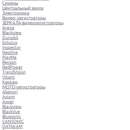
Сирены
Центральный замок
Электроника
Видео- регистраторы
ЗЕРКАЛА-видеорегистраторы
Arena
Blackview
Dunobil
Eplutus
Inspector
Neoline
PlayMe
Recxon
RedPower
TrendVision
Vizant
Каркам
МОТО-регистраторы
Akenori
Axiom
Axper
Blackview
BlackVue
Bluesonic
CANSONIC
DATAKAM