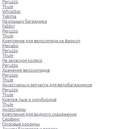
Peruzzo
Thule
Whispbar
Yakima
На крышку багажника
Fabbri
Peruzzo
Thule
Крепление для велосипеда на фаркоп
Menabo
Peruzzo
Thule
На запасное колесо
Peruzzo
Хранение велосипедов
Peruzzo
Thule
Аксессуары и запчасти для велобагажников
Peruzzo
Thule
Крепеж лыж и сноубордов
Thule
Аксессуары
Крепления для водного снаряжения
Серфинг
Грузовые корзины
Защита бамперов и пороги