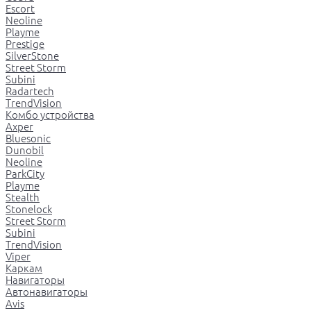
Escort
Neoline
Playme
Prestige
SilverStone
Street Storm
Subini
Radartech
TrendVision
Комбо устройства
Axper
Bluesonic
Dunobil
Neoline
ParkCity
Playme
Stealth
Stonelock
Street Storm
Subini
TrendVision
Viper
Каркам
Навигаторы
Автонавигаторы
Avis