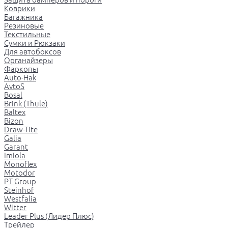
Коврики
Багажника
Резиновые
Текстильные
Сумки и Рюкзаки
Для автобоксов
Органайзеры
Фаркопы
Auto-Hak
AvtoS
Bosal
Brink (Thule)
Baltex
Bizon
Draw-Tite
Galia
Garant
Imiola
Monoflex
Motodor
PT Group
Steinhof
Westfalia
Witter
Leader Plus (Лидер Плюс)
Трейлер