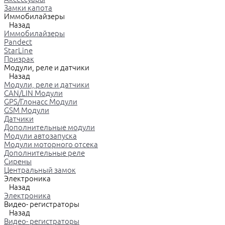
Замки капота
Иммобилайзеры
Назад
Иммобилайзеры
Pandect
StarLine
Призрак
Модули, реле и датчики
Назад
Модули, реле и датчики
CAN/LIN Модули
GPS/Глонасс Модули
GSM Модули
Датчики
Дополнительные модули
Модули автозапуска
Модули моторного отсека
Дополнительные реле
Сирены
Центральный замок
Электроника
Назад
Электроника
Видео- регистраторы
Назад
Видео- регистраторы