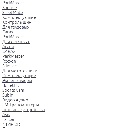
ParkMaster
Sho-me
Steel Mate
Комплектующие
Контроль шин
Для грузовых
Carax
ParkMaster
Для легковых
Arena
CARAX
ParkMaster
Recxon
Slimtec
Для мототехники
Комплектующие
Экшен камеры
BulletHD
Sports Cam
Subini
Видео Аудио
FM-Трансмиттеры
Головные устройства
Avis
FarCar
NaviPilot