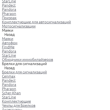
StarLine
Pandect
Pandora
Pharaon
Призрак
Комплектующие для автосигнализаций
Мотосигнализации
Маяки
Назад
Маяки
Автофон
FindMe
Pandora
StarLine
Обходчики иммобилайзеров
Брелки для сигнализаций
Назад
Брелки для сигнализаций
Cenmax
Pandect
Pandora
Pharaon
Scher-Khan
StarLine
Комплектующие
Чехлы для Брелков
Аксессуары