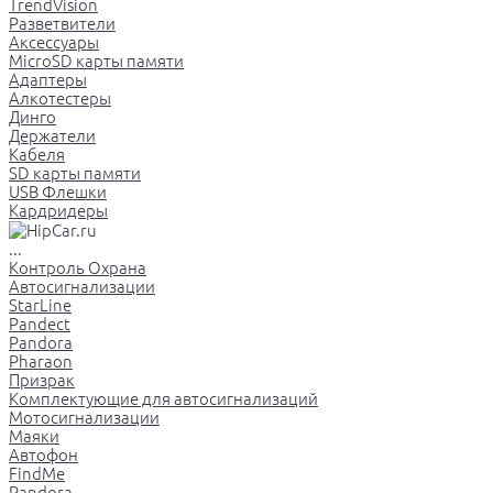
TrendVision
Разветвители
Аксессуары
MicroSD карты памяти
Адаптеры
Алкотестеры
Динго
Держатели
Кабеля
SD карты памяти
USB Флешки
Кардридеры
...
Контроль Охрана
Автосигнализации
StarLine
Pandect
Pandora
Pharaon
Призрак
Комплектующие для автосигнализаций
Мотосигнализации
Маяки
Автофон
FindMe
Pandora