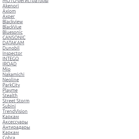
МОТО-регистраторы
Akenori
Axiom
Axper
Blackview
BlackVue
Bluesonic
CANSONIC
DATAKAM
Dunobil
Inspector
INTEGO
IROAD
Mio
Nakamichi
Neoline
ParkCity
Playme
Stealth
Street Storm
Subini
TrendVision
Каркам
Аксессуары
Антирадары
Каркам
Cobra