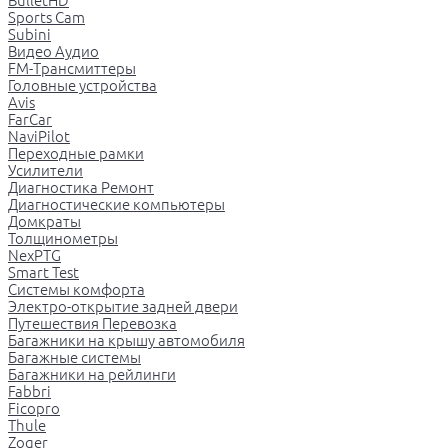
BulletHD
Sports Cam
Subini
Видео Аудио
FM-Трансмиттеры
Головные устройства
Avis
FarCar
NaviPilot
Переходные рамки
Усилители
Диагностика Ремонт
Диагностические компьютеры
Домкраты
Толщинометры
NexPTG
Smart Test
Системы комфорта
Электро-открытие задней двери
Путешествия Перевозка
Багажники на крышу автомобиля
Багажные системы
Багажники на рейлинги
Fabbri
Ficopro
Thule
Zoger