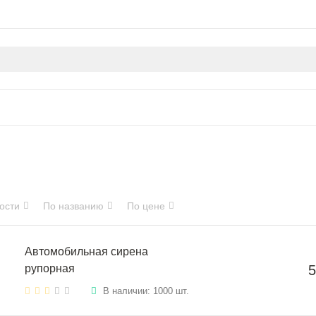
ости
По названию
По цене
Автомобильная сирена
рупорная
5
В наличии: 1000 шт.