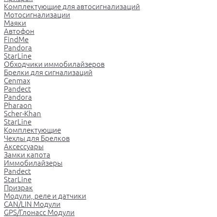
Комплектующие для автосигнализаций
Мотосигнализации
Маяки
Автофон
FindMe
Pandora
StarLine
Обходчики иммобилайзеров
Брелки для сигнализаций
Cenmax
Pandect
Pandora
Pharaon
Scher-Khan
StarLine
Комплектующие
Чехлы для Брелков
Аксессуары
Замки капота
Иммобилайзеры
Pandect
StarLine
Призрак
Модули, реле и датчики
CAN/LIN Модули
GPS/Глонасс Модули