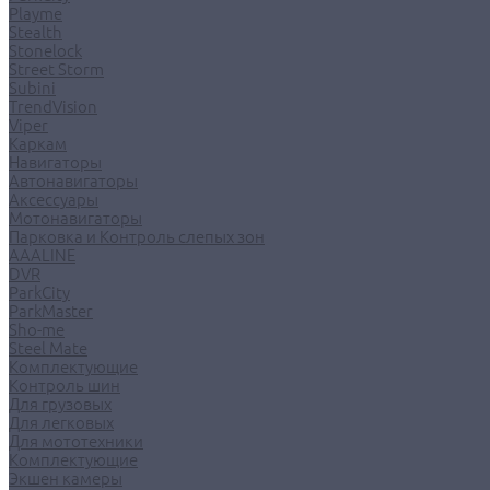
Playme
Stealth
Stonelock
Street Storm
Subini
TrendVision
Viper
Каркам
Навигаторы
Автонавигаторы
Аксессуары
Мотонавигаторы
Парковка и Контроль слепых зон
AAALINE
DVR
ParkCity
ParkMaster
Sho-me
Steel Mate
Комплектующие
Контроль шин
Для грузовых
Для легковых
Для мототехники
Комплектующие
Экшен камеры