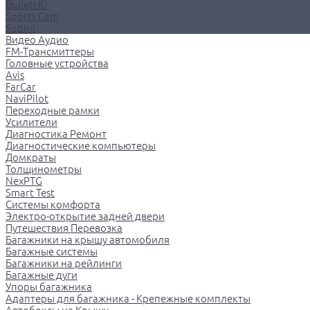
BulletHD
Sports Cam
Subini
Видео Аудио
FM-Трансмиттеры
Головные устройства
Avis
FarCar
NaviPilot
Переходные рамки
Усилители
Диагностика Ремонт
Диагностические компьютеры
Домкраты
Толщинометры
NexPTG
Smart Test
Системы комфорта
Электро-открытие задней двери
Путешествия Перевозка
Багажники на крышу автомобиля
Багажные системы
Багажники на рейлинги
Багажные дуги
Упоры багажника
Адаптеры для багажника - Крепежные комплекты