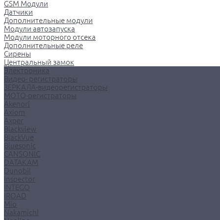
GSM Модули
Датчики
Дополнительные модули
Модули автозапуска
Модули моторного отсека
Дополнительные реле
Сирены
Центральный замок
Электроника
Видео- регистраторы
ЗЕРКАЛА-видеорегистраторы
МОТО-регистраторы
Akenori
Axiom
Axper
Blackview
BlackVue
Bluesonic
CANSONIC
DATAKAM
Dunobil
Inspector
INTEGO
IROAD
Mio
Nakamichi