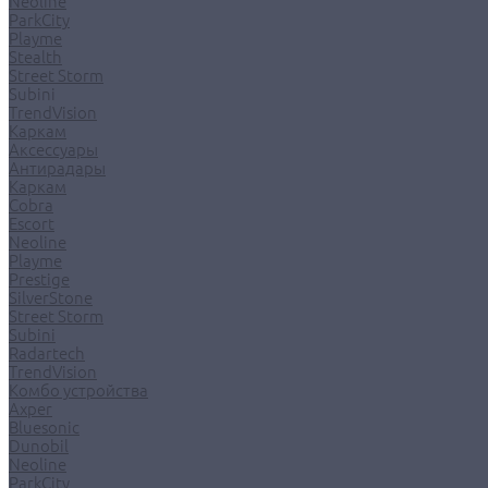
Neoline
ParkCity
Playme
Stealth
Street Storm
Subini
TrendVision
Каркам
Аксессуары
Антирадары
Каркам
Cobra
Escort
Neoline
Playme
Prestige
SilverStone
Street Storm
Subini
Radartech
TrendVision
Комбо устройства
Axper
Bluesonic
Dunobil
Neoline
ParkCity