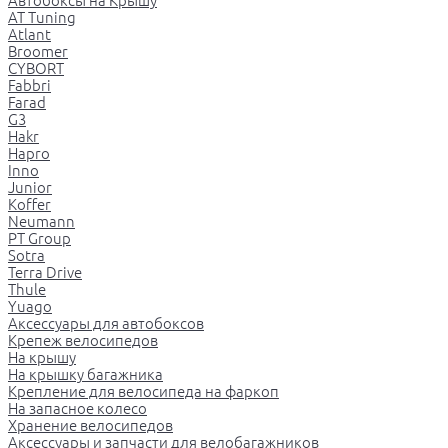
Автобоксы на Крышу
AT Tuning
Atlant
Broomer
CYBORT
Fabbri
Farad
G3
Hakr
Hapro
Inno
Junior
Koffer
Neumann
PT Group
Sotra
Terra Drive
Thule
Yuago
Аксессуары для автобоксов
Крепеж велосипедов
На крышу
На крышку багажника
Крепление для велосипеда на фаркоп
На запасное колесо
Хранение велосипедов
Аксессуары и запчасти для велобагажников