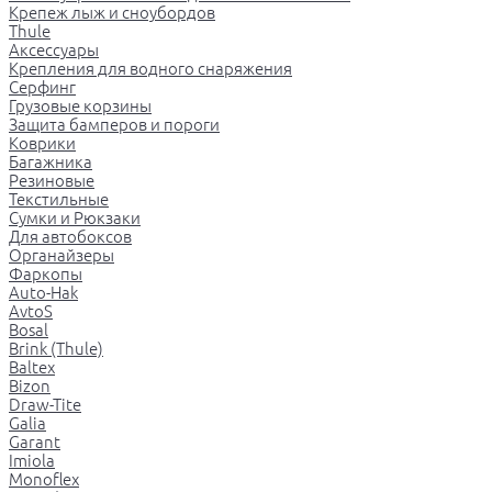
Крепеж лыж и сноубордов
Thule
Аксессуары
Крепления для водного снаряжения
Серфинг
Грузовые корзины
Защита бамперов и пороги
Коврики
Багажника
Резиновые
Текстильные
Сумки и Рюкзаки
Для автобоксов
Органайзеры
Фаркопы
Auto-Hak
AvtoS
Bosal
Brink (Thule)
Baltex
Bizon
Draw-Tite
Galia
Garant
Imiola
Monoflex