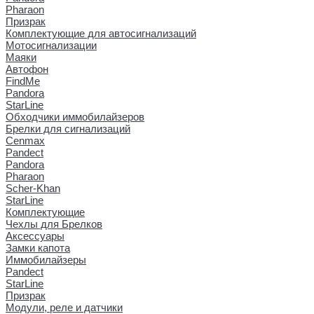
Pharaon
Призрак
Комплектующие для автосигнализаций
Мотосигнализации
Маяки
Автофон
FindMe
Pandora
StarLine
Обходчики иммобилайзеров
Брелки для сигнализаций
Cenmax
Pandect
Pandora
Pharaon
Scher-Khan
StarLine
Комплектующие
Чехлы для Брелков
Аксессуары
Замки капота
Иммобилайзеры
Pandect
StarLine
Призрак
Модули, реле и датчики