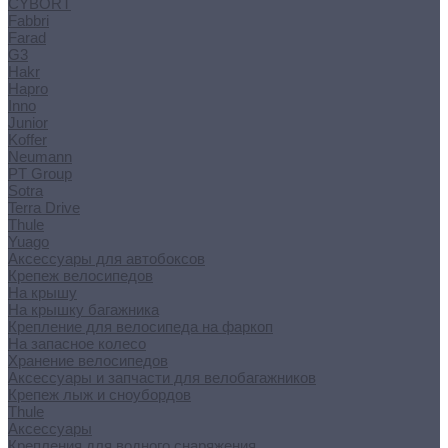
CYBORT
Fabbri
Farad
G3
Hakr
Hapro
Inno
Junior
Koffer
Neumann
PT Group
Sotra
Terra Drive
Thule
Yuago
Аксессуары для автобоксов
Крепеж велосипедов
На крышу
На крышку багажника
Крепление для велосипеда на фаркоп
На запасное колесо
Хранение велосипедов
Аксессуары и запчасти для велобагажников
Крепеж лыж и сноубордов
Thule
Аксессуары
Крепления для водного снаряжения