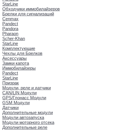
StarLine
Обходчики иммобилайзеров
Брелки для сигнализаций
Cenmax
Pandect
Pandora
Pharaon
Scher-Khan
StarLine
Комплектующие
Чехлы для Брелков
Аксессуары
Замки капота
Иммобилайзеры
Pandect
StarLine
Призрак
Модули, реле и датчики
CAN/LIN Модули
GPS/Глонасс Модули
GSM Модули
Датчики
Дополнительные модули
Модули автозапуска
Модули моторного отсека
Дополнительные реле