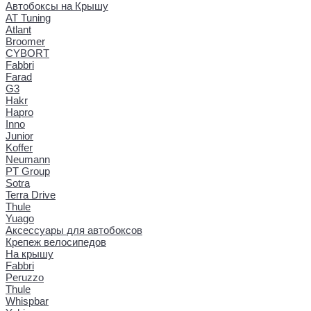
Автобоксы на Крышу
AT Tuning
Atlant
Broomer
CYBORT
Fabbri
Farad
G3
Hakr
Hapro
Inno
Junior
Koffer
Neumann
PT Group
Sotra
Terra Drive
Thule
Yuago
Аксессуары для автобоксов
Крепеж велосипедов
На крышу
Fabbri
Peruzzo
Thule
Whispbar