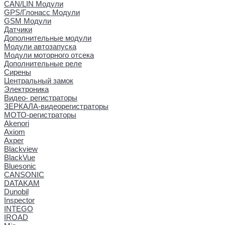
CAN/LIN Модули
GPS/Глонасс Модули
GSM Модули
Датчики
Дополнительные модули
Модули автозапуска
Модули моторного отсека
Дополнительные реле
Сирены
Центральный замок
Электроника
Видео- регистраторы
ЗЕРКАЛА-видеорегистраторы
МОТО-регистраторы
Akenori
Axiom
Axper
Blackview
BlackVue
Bluesonic
CANSONIC
DATAKAM
Dunobil
Inspector
INTEGO
IROAD