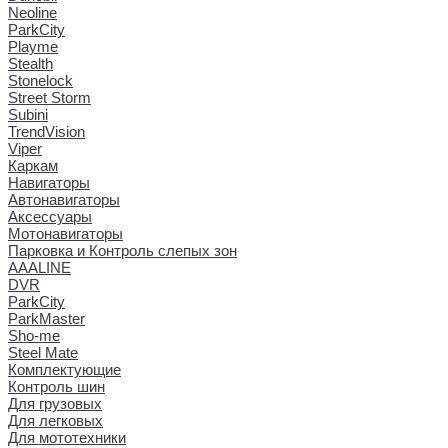
Neoline
ParkCity
Playme
Stealth
Stonelock
Street Storm
Subini
TrendVision
Viper
Каркам
Навигаторы
Автонавигаторы
Аксессуары
Мотонавигаторы
Парковка и Контроль слепых зон
AAALINE
DVR
ParkCity
ParkMaster
Sho-me
Steel Mate
Комплектующие
Контроль шин
Для грузовых
Для легковых
Для мототехники