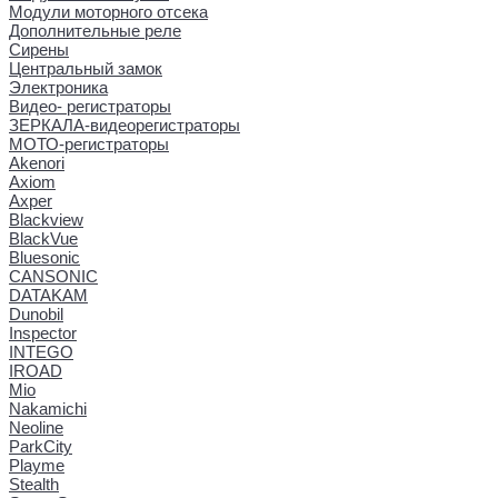
Модули моторного отсека
Дополнительные реле
Сирены
Центральный замок
Электроника
Видео- регистраторы
ЗЕРКАЛА-видеорегистраторы
МОТО-регистраторы
Akenori
Axiom
Axper
Blackview
BlackVue
Bluesonic
CANSONIC
DATAKAM
Dunobil
Inspector
INTEGO
IROAD
Mio
Nakamichi
Neoline
ParkCity
Playme
Stealth