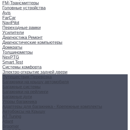
FM-Трансмиттеры
Головные устройства
Avis
FarCar
NaviPilot
Переходные рамки
Усилители
Диагностика Ремонт
Диагностические компьютеры
Домкраты
Толщинометры
NexPTG
Smart Test
Системы комфорта
Электро-открытие задней двери
Путешествия Перевозка
Багажники на крышу автомобиля
Багажные системы
Багажники на рейлинги
Багажные дуги
Упоры багажника
Адаптеры для багажника - Крепежные комплекты
Автобоксы на Крышу
AT Tuning
Atlant
Broomer