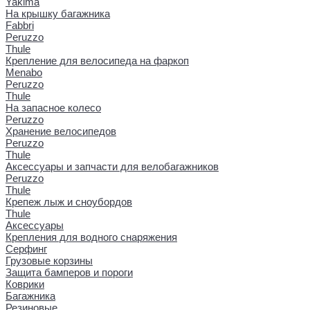
Yakima
На крышку багажника
Fabbri
Peruzzo
Thule
Крепление для велосипеда на фаркоп
Menabo
Peruzzo
Thule
На запасное колесо
Peruzzo
Хранение велосипедов
Peruzzo
Thule
Аксессуары и запчасти для велобагажников
Peruzzo
Thule
Крепеж лыж и сноубордов
Thule
Аксессуары
Крепления для водного снаряжения
Серфинг
Грузовые корзины
Защита бамперов и пороги
Коврики
Багажника
Резиновые