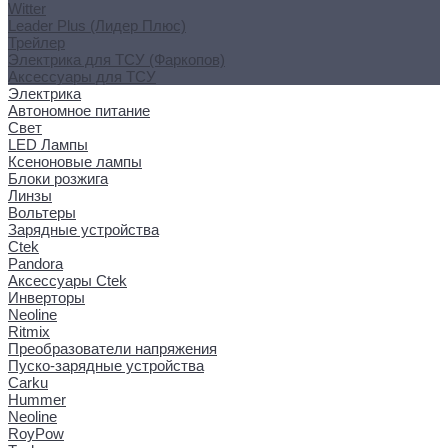
Witter
Leader Plus (Лидер Плюс)
Трейлер
Электрика для ТСУ (Фаркопов)
Аксессуары для ТСУ
Электрика
Автономное питание
Свет
LED Лампы
Ксеноновые лампы
Блоки розжига
Линзы
Вольтеры
Зарядные устройства
Ctek
Pandora
Аксессуары Ctek
Инверторы
Neoline
Ritmix
Преобразователи напряжения
Пуско-зарядные устройства
Carku
Hummer
Neoline
RoyPow