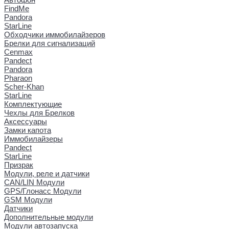
FindMe
Pandora
StarLine
Обходчики иммобилайзеров
Брелки для сигнализаций
Cenmax
Pandect
Pandora
Pharaon
Scher-Khan
StarLine
Комплектующие
Чехлы для Брелков
Аксессуары
Замки капота
Иммобилайзеры
Pandect
StarLine
Призрак
Модули, реле и датчики
CAN/LIN Модули
GPS/Глонасс Модули
GSM Модули
Датчики
Дополнительные модули
Модули автозапуска