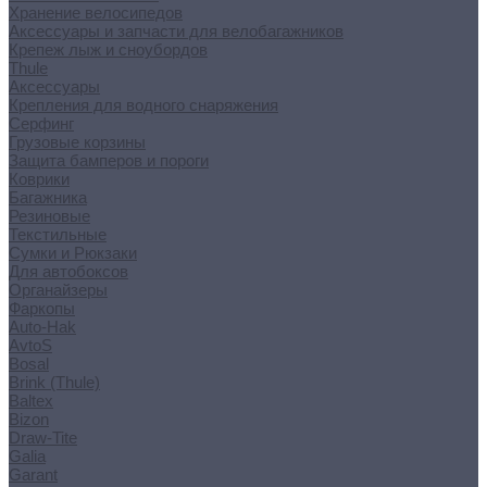
Хранение велосипедов
Аксессуары и запчасти для велобагажников
Крепеж лыж и сноубордов
Thule
Аксессуары
Крепления для водного снаряжения
Серфинг
Грузовые корзины
Защита бамперов и пороги
Коврики
Багажника
Резиновые
Текстильные
Сумки и Рюкзаки
Для автобоксов
Органайзеры
Фаркопы
Auto-Hak
AvtoS
Bosal
Brink (Thule)
Baltex
Bizon
Draw-Tite
Galia
Garant