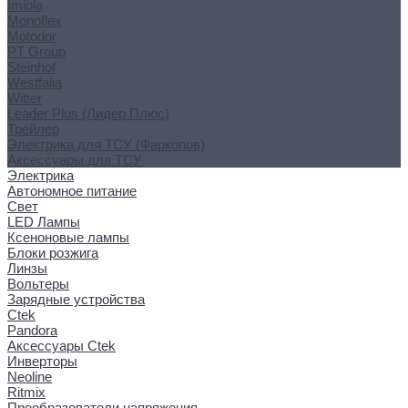
Imiola
Monoflex
Motodor
PT Group
Steinhof
Westfalia
Witter
Leader Plus (Лидер Плюс)
Трейлер
Электрика для ТСУ (Фаркопов)
Аксессуары для ТСУ
Электрика
Автономное питание
Свет
LED Лампы
Ксеноновые лампы
Блоки розжига
Линзы
Вольтеры
Зарядные устройства
Ctek
Pandora
Аксессуары Ctek
Инверторы
Neoline
Ritmix
Преобразователи напряжения