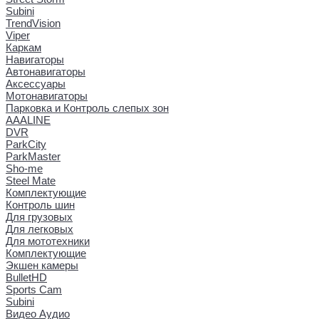
Subini
TrendVision
Viper
Каркам
Навигаторы
Автонавигаторы
Аксессуары
Мотонавигаторы
Парковка и Контроль слепых зон
AAALINE
DVR
ParkCity
ParkMaster
Sho-me
Steel Mate
Комплектующие
Контроль шин
Для грузовых
Для легковых
Для мототехники
Комплектующие
Экшен камеры
BulletHD
Sports Cam
Subini
Видео Аудио