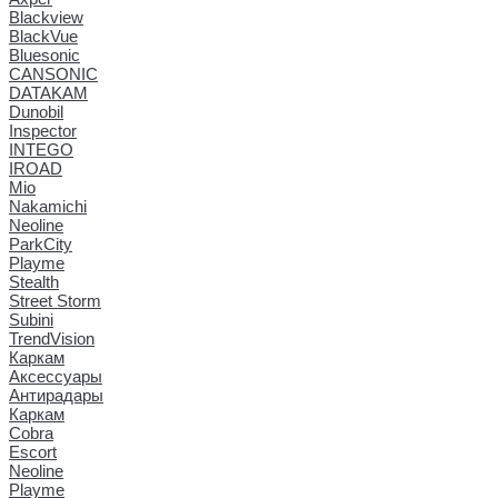
Blackview
BlackVue
Bluesonic
CANSONIC
DATAKAM
Dunobil
Inspector
INTEGO
IROAD
Mio
Nakamichi
Neoline
ParkCity
Playme
Stealth
Street Storm
Subini
TrendVision
Каркам
Аксессуары
Антирадары
Каркам
Cobra
Escort
Neoline
Playme