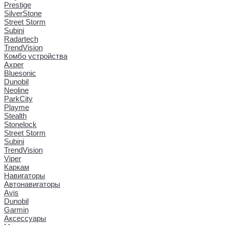
Prestige
SilverStone
Street Storm
Subini
Radartech
TrendVision
Комбо устройства
Axper
Bluesonic
Dunobil
Neoline
ParkCity
Playme
Stealth
Stonelock
Street Storm
Subini
TrendVision
Viper
Каркам
Навигаторы
Автонавигаторы
Avis
Dunobil
Garmin
Аксессуары