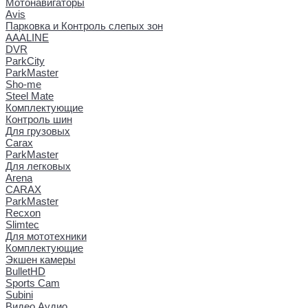
Мотонавигаторы
Avis
Парковка и Контроль слепых зон
AAALINE
DVR
ParkCity
ParkMaster
Sho-me
Steel Mate
Комплектующие
Контроль шин
Для грузовых
Carax
ParkMaster
Для легковых
Arena
CARAX
ParkMaster
Recxon
Slimtec
Для мототехники
Комплектующие
Экшен камеры
BulletHD
Sports Cam
Subini
Видео Аудио