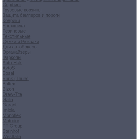
Серфинг
Грузовые корзины
Защита бамперов и пороги
Коврики
Багажника
Резиновые
Текстильные
Сумки и Рюкзаки
Для автобоксов
Органайзеры
Фаркопы
Auto-Hak
AvtoS
Bosal
Brink (Thule)
Baltex
Bizon
Draw-Tite
Galia
Garant
Imiola
Monoflex
Motodor
PT Group
Steinhof
Westfalia