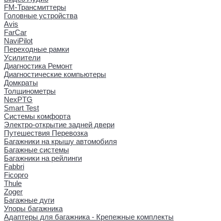
FM-Трансмиттеры
Головные устройства
Avis
FarCar
NaviPilot
Переходные рамки
Усилители
Диагностика Ремонт
Диагностические компьютеры
Домкраты
Толщинометры
NexPTG
Smart Test
Системы комфорта
Электро-открытие задней двери
Путешествия Перевозка
Багажники на крышу автомобиля
Багажные системы
Багажники на рейлинги
Fabbri
Ficopro
Thule
Zoger
Багажные дуги
Упоры багажника
Адаптеры для багажника - Крепежные комплекты