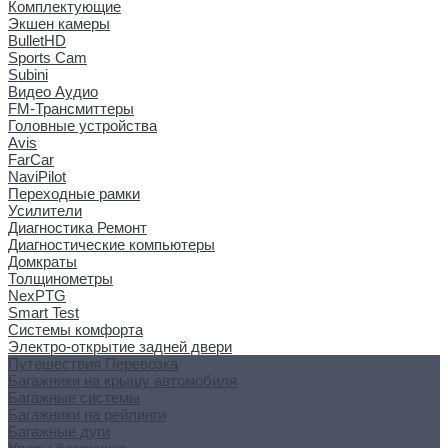
Комплектующие
Экшен камеры
BulletHD
Sports Cam
Subini
Видео Аудио
FM-Трансмиттеры
Головные устройства
Avis
FarCar
NaviPilot
Переходные рамки
Усилители
Диагностика Ремонт
Диагностические компьютеры
Домкраты
Толщинометры
NexPTG
Smart Test
Системы комфорта
Электро-открытие задней двери
Путешествия Перевозка
Багажники на крышу автомобиля
Багажные системы
Багажники на рейлинги
Багажные дуги