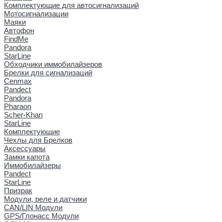
Комплектующие для автосигнализаций
Мотосигнализации
Маяки
Автофон
FindMe
Pandora
StarLine
Обходчики иммобилайзеров
Брелки для сигнализаций
Cenmax
Pandect
Pandora
Pharaon
Scher-Khan
StarLine
Комплектующие
Чехлы для Брелков
Аксессуары
Замки капота
Иммобилайзеры
Pandect
StarLine
Призрак
Модули, реле и датчики
CAN/LIN Модули
GPS/Глонасс Модули