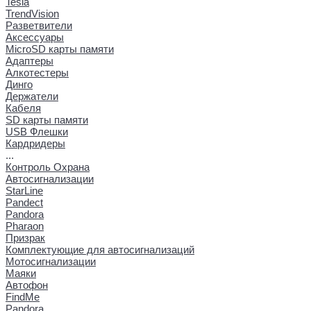
Tesla
TrendVision
Разветвители
Аксессуары
MicroSD карты памяти
Адаптеры
Алкотестеры
Динго
Держатели
Кабеля
SD карты памяти
USB Флешки
Кардридеры
...
Контроль Охрана
Автосигнализации
StarLine
Pandect
Pandora
Pharaon
Призрак
Комплектующие для автосигнализаций
Мотосигнализации
Маяки
Автофон
FindMe
Pandora