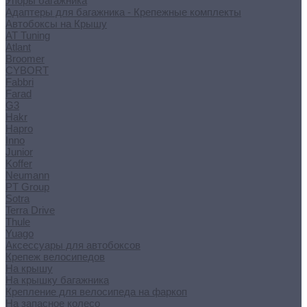
Упоры багажника
Адаптеры для багажника - Крепежные комплекты
Автобоксы на Крышу
AT Tuning
Atlant
Broomer
CYBORT
Fabbri
Farad
G3
Hakr
Hapro
Inno
Junior
Koffer
Neumann
PT Group
Sotra
Terra Drive
Thule
Yuago
Аксессуары для автобоксов
Крепеж велосипедов
На крышу
На крышку багажника
Крепление для велосипеда на фаркоп
На запасное колесо