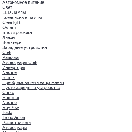
Автономное питание
Свет
LED Лампы
Ксеноновые лампы
Clearlight
Osram
Блоки розжига
Линзы
Вольтеры
Зарядные устройства
Ctek
Pandora
Аксессуары Ctek
Инверторы
Neoline
Ritmix
Преобразователи напряжения
Пуско-зарядные устройства
Carku
Hummer
Neoline
RoyPow
Tesla
TrendVision
Разветвители
Аксессуары