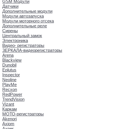
GSM Модули
Датчики
Дополнительные модули
Модули автозапуска
Модули моторного отсека
Дополнительные реле
Сирены
Центральный замок
Электроника
Видео- регистраторы
ЗЕРКАЛА-видеорегистраторы
Arena
Blackview
Dunobil
Eplutus
Inspector
Neoline
PlayMe
Recxon
RedPower
TrendVision
Vizant
Каркам
МОТО-регистраторы
Akenori
Axiom
Axper