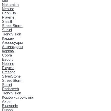
Mio
Nakamichi
Neoline
ParkCity
Playme
Stealth
Street Storm
Subini
TrendVision
Каркам
Аксессуары
Антирадары
Каркам
Cobra
Escort
Neoline
Playme
Prestige
SilverStone
Street Storm
Subini
Radartech
TrendVision
Комбо устройства
Axper
Bluesonic
Dunobil