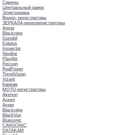
Сирены
Центральный замок
Электроника
Видео- регистраторы
ЗЕРКАЛА-видеорегистраторы
Arena
Blackview
Dunobil
Eplutus
Inspector
Neoline
PlayMe
Recxon
RedPower
TrendVision
Vizant
Каркам
МОТО-регистраторы
Akenori
Axiom
Axper
Blackview
BlackVue
Bluesonic
CANSONIC
DATAKAM