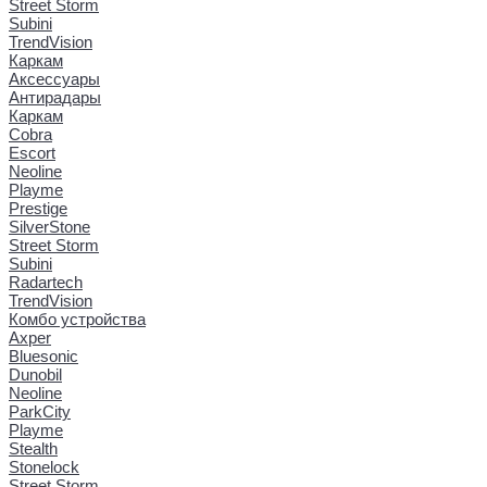
Street Storm
Subini
TrendVision
Каркам
Аксессуары
Антирадары
Каркам
Cobra
Escort
Neoline
Playme
Prestige
SilverStone
Street Storm
Subini
Radartech
TrendVision
Комбо устройства
Axper
Bluesonic
Dunobil
Neoline
ParkCity
Playme
Stealth
Stonelock
Street Storm