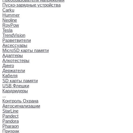
Пуско-зарядные устройства
Carku
Hummer
Neoline
RoyPow
Tesla
TrendVision
Разветвители
Аксессуары
MicroSD карты памяти
Адаптеры
Алкотестеры
Динго
Держатели
Кабеля
SD карты памяти
USB Флешки
Кардридеры
...
Контроль Охрана
Автосигнализации
StarLine
Pandect
Pandora
Pharaon
Призрак