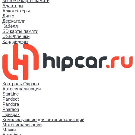
MicroSD карты памяти
Адаптеры
Алкотестеры
Динго
Держатели
Кабеля
SD карты памяти
USB Флешки
Кардридеры
Контроль Охрана
Автосигнализации
StarLine
Pandect
Pandora
Pharaon
Призрак
Комплектующие для автосигнализаций
Мотосигнализации
Маяки
Автофон