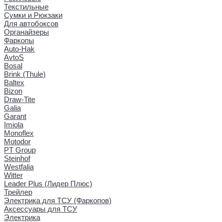
Текстильные
Сумки и Рюкзаки
Для автобоксов
Органайзеры
Фаркопы
Auto-Hak
AvtoS
Bosal
Brink (Thule)
Baltex
Bizon
Draw-Tite
Galia
Garant
Imiola
Monoflex
Motodor
PT Group
Steinhof
Westfalia
Witter
Leader Plus (Лидер Плюс)
Трейлер
Электрика для ТСУ (Фаркопов)
Аксессуары для ТСУ
Электрика