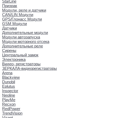
StarLine
Призрак
Модули, реле и датчики
CAN/LIN Модули
GPS/Глонасс Модули
GSM Модули
Датчики
Дополнительные модули
Модули автозапуска
Модули моторного отсека
Дополнительные реле
Сирены
Центральный замок
Электроника
Видео- регистраторы
ЗЕРКАЛА-видеорегистраторы
Arena
Blackview
Dunobil
Eplutus
Inspector
Neoline
PlayMe
Recxon
RedPower
TrendVision
Vizant