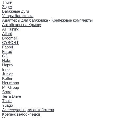
Thule
Zoger
Багажные дуги
Упоры багажника
Адаптеры для багажника - Крепежные комплекты
Автобоксы на Крышу
AT Tuning
Atlant
Broomer
CYBORT
Fabbri
Farad
G3
Hakr
Hapro
Inno
Junior
Koffer
Neumann
PT Group
Sotra
Terra Drive
Thule
Yuago
Аксессуары для автобоксов
Крепеж велосипедов