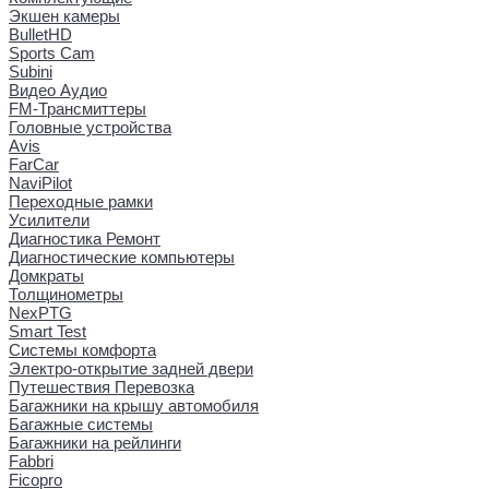
Экшен камеры
BulletHD
Sports Cam
Subini
Видео Аудио
FM-Трансмиттеры
Головные устройства
Avis
FarCar
NaviPilot
Переходные рамки
Усилители
Диагностика Ремонт
Диагностические компьютеры
Домкраты
Толщинометры
NexPTG
Smart Test
Системы комфорта
Электро-открытие задней двери
Путешествия Перевозка
Багажники на крышу автомобиля
Багажные системы
Багажники на рейлинги
Fabbri
Ficopro