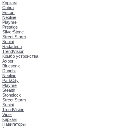
Каркам
Cobra
Escort
Neoline
Playme
Prestige
SilverStone
Street Storm
Subini
Radartech
TrendVision
Комбо устройства
Axper
Bluesonic
Dunobil
Neoline
ParkCity
Playme
Stealth
Stonelock
Street Storm
Subini
TrendVision
Viper
Каркам
Навигаторы