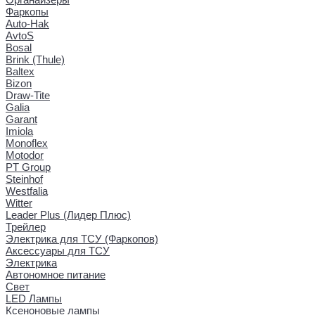
Фаркопы
Auto-Hak
AvtoS
Bosal
Brink (Thule)
Baltex
Bizon
Draw-Tite
Galia
Garant
Imiola
Monoflex
Motodor
PT Group
Steinhof
Westfalia
Witter
Leader Plus (Лидер Плюс)
Трейлер
Электрика для ТСУ (Фаркопов)
Аксессуары для ТСУ
Электрика
Автономное питание
Свет
LED Лампы
Ксеноновые лампы