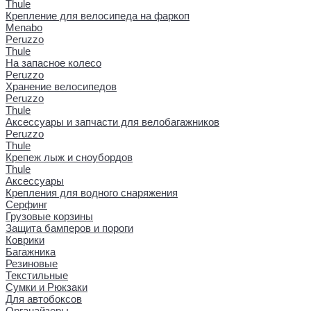
Thule
Крепление для велосипеда на фаркоп
Menabo
Peruzzo
Thule
На запасное колесо
Peruzzo
Хранение велосипедов
Peruzzo
Thule
Аксессуары и запчасти для велобагажников
Peruzzo
Thule
Крепеж лыж и сноубордов
Thule
Аксессуары
Крепления для водного снаряжения
Серфинг
Грузовые корзины
Защита бамперов и пороги
Коврики
Багажника
Резиновые
Текстильные
Сумки и Рюкзаки
Для автобоксов
Органайзеры