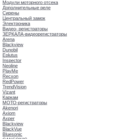
Модули моторного отсека
Дополнительные реле
Сирены
Центральный замок
Электроника
Видео- регистраторы
ЗЕРКАЛА-видеорегистраторы
Arena
Blackview
Dunobil
Eplutus
Inspector
Neoline
PlayMe
Recxon
RedPower
TrendVision
Vizant
Каркам
МОТО-регистраторы
Akenori
Axiom
Axper
Blackview
BlackVue
Bluesonic