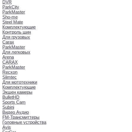
DVR
ParkCity
ParkMaster
Sho-me
Steel Mate
Комплектующие
Контроль шин
Для грузовых
Carax
ParkMaster
Для легковых
Arena
CARAX
ParkMaster
Recxon
Slimtec
Для мототехники
Комплектующие
Экшен камеры
BulletHD
Sports Cam
Subini
Видео Аудио
FM-Трансмиттеры
Головные устройства
Avis