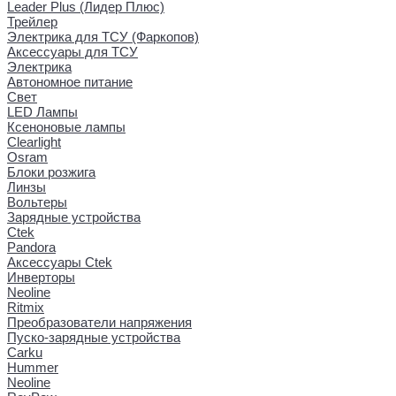
Leader Plus (Лидер Плюс)
Трейлер
Электрика для ТСУ (Фаркопов)
Аксессуары для ТСУ
Электрика
Автономное питание
Свет
LED Лампы
Ксеноновые лампы
Clearlight
Osram
Блоки розжига
Линзы
Вольтеры
Зарядные устройства
Ctek
Pandora
Аксессуары Ctek
Инверторы
Neoline
Ritmix
Преобразователи напряжения
Пуско-зарядные устройства
Carku
Hummer
Neoline