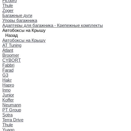
Ficopro
Thule
Zoger
Багажные дуги
Упоры багажника
Адаптеры для багажника - Крепежные комплекты
Автобоксы на Крышу
Назад
Автобоксы на Крышу
AT Tuning
Atlant
Broomer
CYBORT
Fabbri
Farad
G3
Hakr
Hapro
Inno
Junior
Koffer
Neumann
PT Group
Sotra
Terra Drive
Thule
Yuago