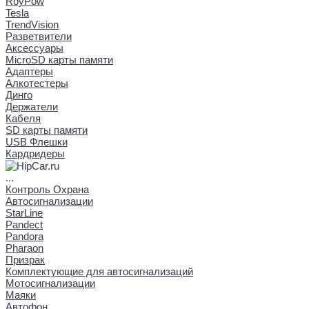
RoyPow
Tesla
TrendVision
Разветвители
Аксессуары
MicroSD карты памяти
Адаптеры
Алкотестеры
Динго
Держатели
Кабеля
SD карты памяти
USB Флешки
Кардридеры
...
Контроль Охрана
Автосигнализации
StarLine
Pandect
Pandora
Pharaon
Призрак
Комплектующие для автосигнализаций
Мотосигнализации
Маяки
Автофон