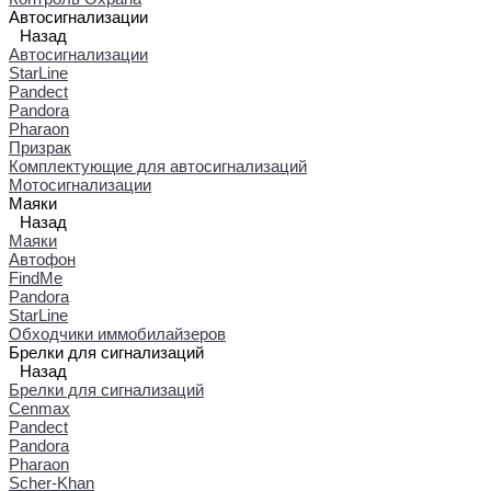
Автосигнализации
Назад
Автосигнализации
StarLine
Pandect
Pandora
Pharaon
Призрак
Комплектующие для автосигнализаций
Мотосигнализации
Маяки
Назад
Маяки
Автофон
FindMe
Pandora
StarLine
Обходчики иммобилайзеров
Брелки для сигнализаций
Назад
Брелки для сигнализаций
Cenmax
Pandect
Pandora
Pharaon
Scher-Khan