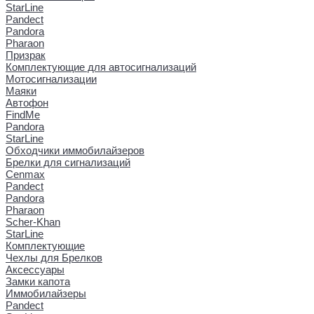
StarLine
Pandect
Pandora
Pharaon
Призрак
Комплектующие для автосигнализаций
Мотосигнализации
Маяки
Автофон
FindMe
Pandora
StarLine
Обходчики иммобилайзеров
Брелки для сигнализаций
Cenmax
Pandect
Pandora
Pharaon
Scher-Khan
StarLine
Комплектующие
Чехлы для Брелков
Аксессуары
Замки капота
Иммобилайзеры
Pandect