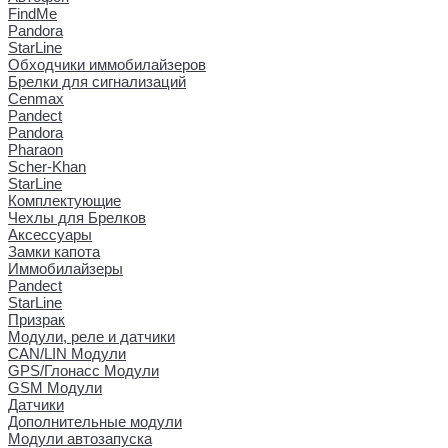
FindMe
Pandora
StarLine
Обходчики иммобилайзеров
Брелки для сигнализаций
Cenmax
Pandect
Pandora
Pharaon
Scher-Khan
StarLine
Комплектующие
Чехлы для Брелков
Аксессуары
Замки капота
Иммобилайзеры
Pandect
StarLine
Призрак
Модули, реле и датчики
CAN/LIN Модули
GPS/Глонасс Модули
GSM Модули
Датчики
Дополнительные модули
Модули автозапуска