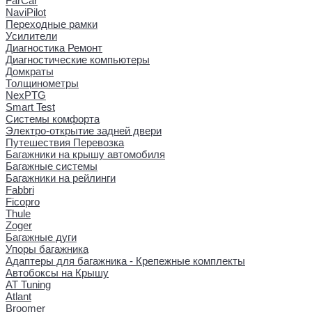
FarCar
NaviPilot
Переходные рамки
Усилители
Диагностика Ремонт
Диагностические компьютеры
Домкраты
Толщинометры
NexPTG
Smart Test
Системы комфорта
Электро-открытие задней двери
Путешествия Перевозка
Багажники на крышу автомобиля
Багажные системы
Багажники на рейлинги
Fabbri
Ficopro
Thule
Zoger
Багажные дуги
Упоры багажника
Адаптеры для багажника - Крепежные комплекты
Автобоксы на Крышу
AT Tuning
Atlant
Broomer