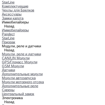
StarLine
Комплектующие
Чехлы для Брелков
Аксессуары
Замки капота
Иммобилайзеры
Назад
Иммобилайзеры
Pandect
StarLine
Призрак
Модули, реле и датчики
Назад
Модули, реле и датчики
CAN/LIN Модули
GPS/Глонасс Модули
GSM Модули
Датчики
Дополнительные модули
Модули автозапуска
Модули моторного отсека
Дополнительные реле
Сирены
Центральный замок
Электроника
Назад