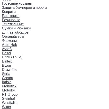
Грузовые корзины
Защита бамперов и пороги
Коврики
Багажника
Резиновые
Текстильные
Сумки и Рюкзаки
Для автобоксов
Органайзеры
Фаркопы
Auto-Hak
AvtoS
Bosal
Brink (Thule)
Baltex
Bizon
Draw-Tite
Galia
Garant
Imiola
Monoflex
Motodor
PT Group
Steinhof
Westfalia
Witter