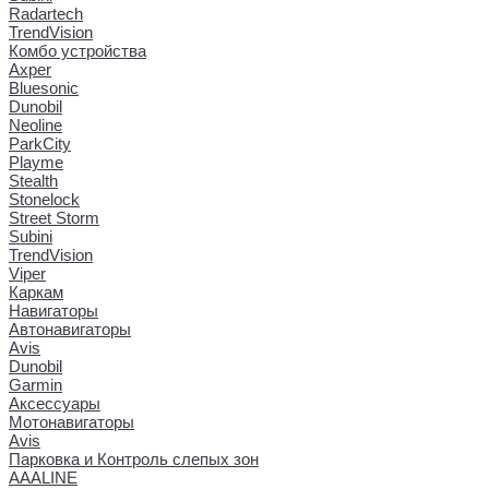
Radartech
TrendVision
Комбо устройства
Axper
Bluesonic
Dunobil
Neoline
ParkCity
Playme
Stealth
Stonelock
Street Storm
Subini
TrendVision
Viper
Каркам
Навигаторы
Автонавигаторы
Avis
Dunobil
Garmin
Аксессуары
Мотонавигаторы
Avis
Парковка и Контроль слепых зон
AAALINE