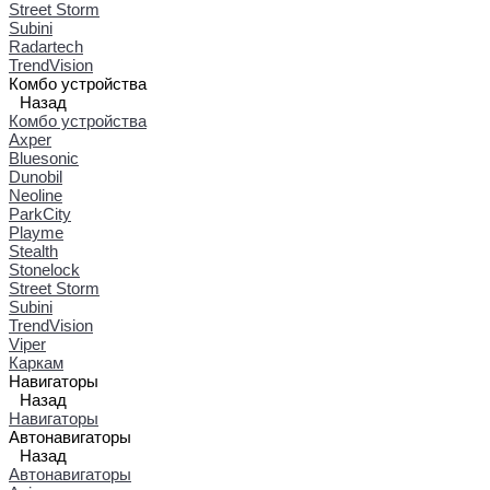
Street Storm
Subini
Radartech
TrendVision
Комбо устройства
Назад
Комбо устройства
Axper
Bluesonic
Dunobil
Neoline
ParkCity
Playme
Stealth
Stonelock
Street Storm
Subini
TrendVision
Viper
Каркам
Навигаторы
Назад
Навигаторы
Автонавигаторы
Назад
Автонавигаторы