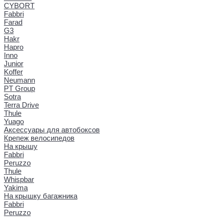
CYBORT
Fabbri
Farad
G3
Hakr
Hapro
Inno
Junior
Koffer
Neumann
PT Group
Sotra
Terra Drive
Thule
Yuago
Аксессуары для автобоксов
Крепеж велосипедов
На крышу
Fabbri
Peruzzo
Thule
Whispbar
Yakima
На крышку багажника
Fabbri
Peruzzo