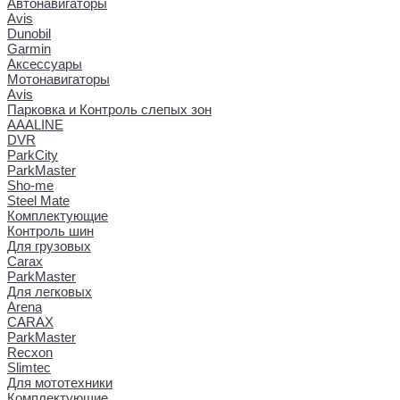
Автонавигаторы
Avis
Dunobil
Garmin
Аксессуары
Мотонавигаторы
Avis
Парковка и Контроль слепых зон
AAALINE
DVR
ParkCity
ParkMaster
Sho-me
Steel Mate
Комплектующие
Контроль шин
Для грузовых
Carax
ParkMaster
Для легковых
Arena
CARAX
ParkMaster
Recxon
Slimtec
Для мототехники
Комплектующие