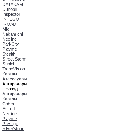
DATAKAM
Dunobil
Inspector
INTEGO
IROAD
Mio
Nakamichi
Neoline
ParkCity
Playme
Stealth
Street Storm
Subini
TrendVision
Каркам
Аксессуары
Антирадары
Назад
Антирадары
Каркам
Cobra
Escort
Neoline
Playme
Prestige
SilverStone