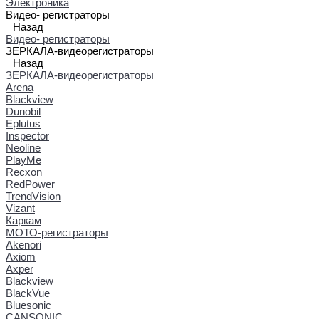
Электроника
Видео- регистраторы
Назад
Видео- регистраторы
ЗЕРКАЛА-видеорегистраторы
Назад
ЗЕРКАЛА-видеорегистраторы
Arena
Blackview
Dunobil
Eplutus
Inspector
Neoline
PlayMe
Recxon
RedPower
TrendVision
Vizant
Каркам
МОТО-регистраторы
Akenori
Axiom
Axper
Blackview
BlackVue
Bluesonic
CANSONIC