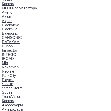
Каркам
МОТО-регистраторы
Akenori
Axiom
Axper
Blackview
BlackVue
Bluesonic
CANSONIC
DATAKAM
Dunobil
Inspector
INTEGO
IROAD
Mio
Nakamichi
Neoline
ParkCity
Playme
Stealth
Street Storm
Subini
TrendVision
Каркам
Аксессуары
Антирадары