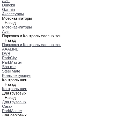
Avis
Dunobil
Garmin
Аксессуары
Мотонавигаторы
Назад
Мотонавигаторы
Avis
Парковка и Контроль слепых зон
Назад
Парковка и Контроль слепых зон
AAALINE
DVR
ParkCity
ParkMaster
Sho-me
Steel Mate
Комплектующие
Контроль шин
Назад
Контроль шин
Для грузовых
Назад
Для грузовых
Carax
ParkMaster
Для легковых