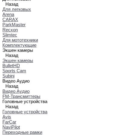
Назад
Для легковых
Arena
CARAX
ParkMaster
Recxon
Slimtec
Для мототехники
Комплектующие
Экшен камеры
Назад
Экшен камеры
BulletHD
Sports Cam
Subini
Видео Аудио
Назад
Видео Аудио
FM-Трансмиттеры
Головные устройства
Назад
Головные устройства
Avis
FarCar
NaviPilot
Переходные рамки