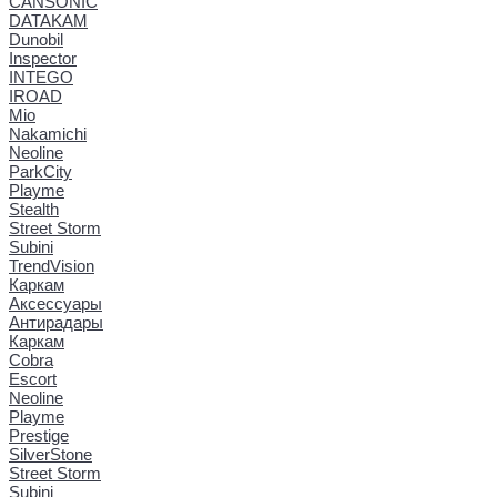
CANSONIC
DATAKAM
Dunobil
Inspector
INTEGO
IROAD
Mio
Nakamichi
Neoline
ParkCity
Playme
Stealth
Street Storm
Subini
TrendVision
Каркам
Аксессуары
Антирадары
Каркам
Cobra
Escort
Neoline
Playme
Prestige
SilverStone
Street Storm
Subini