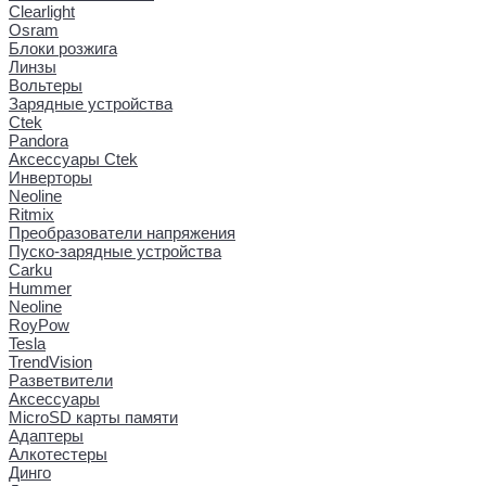
Clearlight
Osram
Блоки розжига
Линзы
Вольтеры
Зарядные устройства
Ctek
Pandora
Аксессуары Ctek
Инверторы
Neoline
Ritmix
Преобразователи напряжения
Пуско-зарядные устройства
Carku
Hummer
Neoline
RoyPow
Tesla
TrendVision
Разветвители
Аксессуары
MicroSD карты памяти
Адаптеры
Алкотестеры
Динго