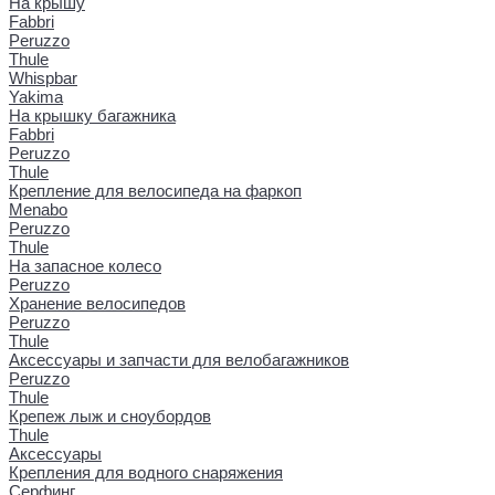
На крышу
Fabbri
Peruzzo
Thule
Whispbar
Yakima
На крышку багажника
Fabbri
Peruzzo
Thule
Крепление для велосипеда на фаркоп
Menabo
Peruzzo
Thule
На запасное колесо
Peruzzo
Хранение велосипедов
Peruzzo
Thule
Аксессуары и запчасти для велобагажников
Peruzzo
Thule
Крепеж лыж и сноубордов
Thule
Аксессуары
Крепления для водного снаряжения
Серфинг