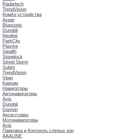
Radartech
TrendVision
Комбо устройства
Axper
Bluesonic
Dunobil
Neoline
ParkCity
Playme
Stealth
Stonelock
Street Storm
Subini
TrendVision
Viper
Каркам
Навигаторы
Автонавигаторы
Avis
Dunobil
Garmin
Аксессуары
Мотонавигаторы
Avis
Парковка и Контроль слепых зон
AAALINE