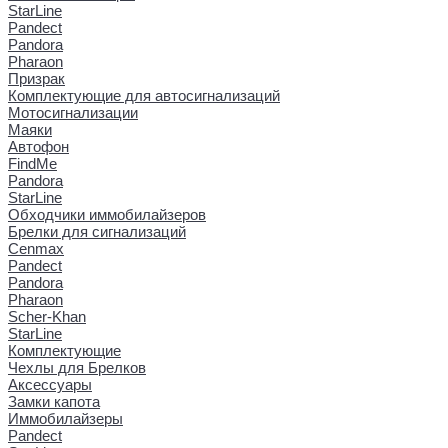
StarLine
Pandect
Pandora
Pharaon
Призрак
Комплектующие для автосигнализаций
Мотосигнализации
Маяки
Автофон
FindMe
Pandora
StarLine
Обходчики иммобилайзеров
Брелки для сигнализаций
Cenmax
Pandect
Pandora
Pharaon
Scher-Khan
StarLine
Комплектующие
Чехлы для Брелков
Аксессуары
Замки капота
Иммобилайзеры
Pandect