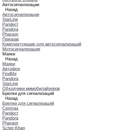
Автосигнализации
Назад
Автосигнализации
StarLine
Pandect
Pandora
Pharaon
Призрак
Комплектующие для автосигнализаций
Мотосигнализации
Маяки
Назад
Маяки
Автофон
FindMe
Pandora
StarLine
Обходчики иммобилайзеров
Брелки для сигнализаций
Назад
Брелки для сигнализаций
Cenmax
Pandect
Pandora
Pharaon
Scher-Khan