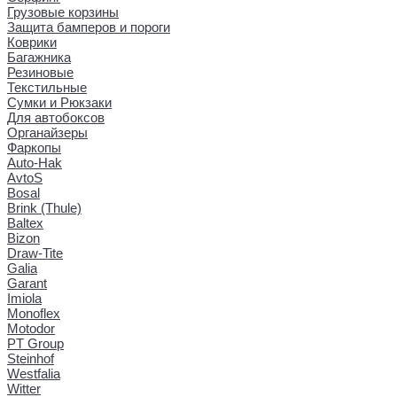
Грузовые корзины
Защита бамперов и пороги
Коврики
Багажника
Резиновые
Текстильные
Сумки и Рюкзаки
Для автобоксов
Органайзеры
Фаркопы
Auto-Hak
AvtoS
Bosal
Brink (Thule)
Baltex
Bizon
Draw-Tite
Galia
Garant
Imiola
Monoflex
Motodor
PT Group
Steinhof
Westfalia
Witter