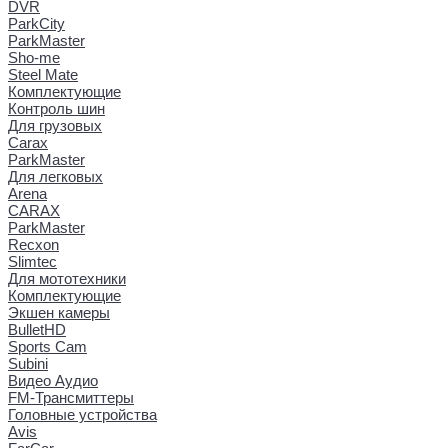
DVR
ParkCity
ParkMaster
Sho-me
Steel Mate
Комплектующие
Контроль шин
Для грузовых
Carax
ParkMaster
Для легковых
Arena
CARAX
ParkMaster
Recxon
Slimtec
Для мототехники
Комплектующие
Экшен камеры
BulletHD
Sports Cam
Subini
Видео Аудио
FM-Трансмиттеры
Головные устройства
Avis