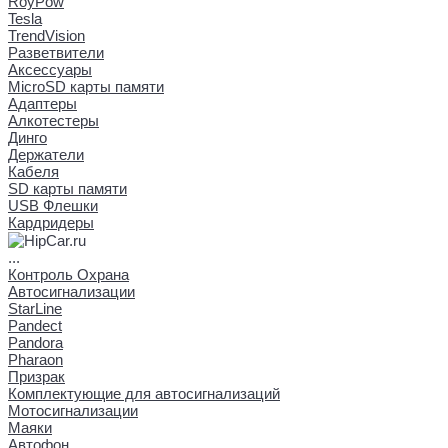
RoyPow
Tesla
TrendVision
Разветвители
Аксессуары
MicroSD карты памяти
Адаптеры
Алкотестеры
Динго
Держатели
Кабеля
SD карты памяти
USB Флешки
Кардридеры
...
Контроль Охрана
Автосигнализации
StarLine
Pandect
Pandora
Pharaon
Призрак
Комплектующие для автосигнализаций
Мотосигнализации
Маяки
Автофон