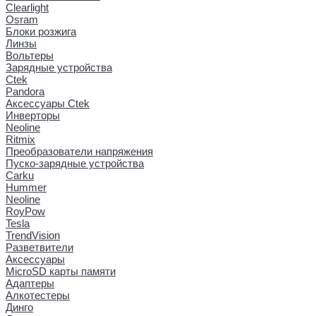
Clearlight
Osram
Блоки розжига
Линзы
Вольтеры
Зарядные устройства
Ctek
Pandora
Аксессуары Ctek
Инверторы
Neoline
Ritmix
Преобразователи напряжения
Пуско-зарядные устройства
Carku
Hummer
Neoline
RoyPow
Tesla
TrendVision
Разветвители
Аксессуары
MicroSD карты памяти
Адаптеры
Алкотестеры
Динго