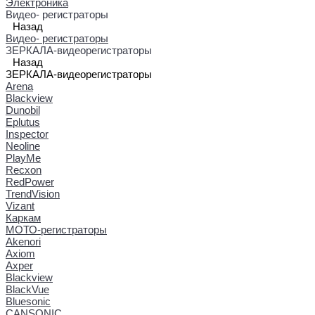
Электроника
Видео- регистраторы
Назад
Видео- регистраторы
ЗЕРКАЛА-видеорегистраторы
Назад
ЗЕРКАЛА-видеорегистраторы
Arena
Blackview
Dunobil
Eplutus
Inspector
Neoline
PlayMe
Recxon
RedPower
TrendVision
Vizant
Каркам
МОТО-регистраторы
Akenori
Axiom
Axper
Blackview
BlackVue
Bluesonic
CANSONIC