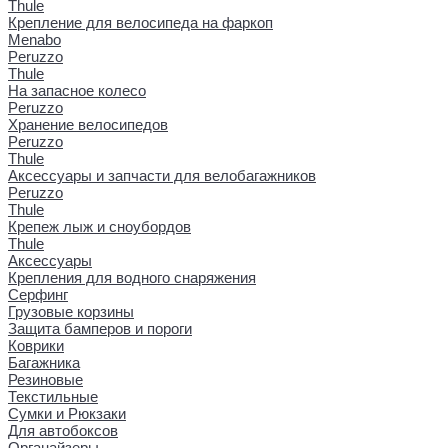
Thule
Крепление для велосипеда на фаркоп
Menabo
Peruzzo
Thule
На запасное колесо
Peruzzo
Хранение велосипедов
Peruzzo
Thule
Аксессуары и запчасти для велобагажников
Peruzzo
Thule
Крепеж лыж и сноубордов
Thule
Аксессуары
Крепления для водного снаряжения
Серфинг
Грузовые корзины
Защита бамперов и пороги
Коврики
Багажника
Резиновые
Текстильные
Сумки и Рюкзаки
Для автобоксов
Органайзеры