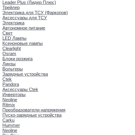
Leader Plus (Лидер Плюс)
Трейлер
Электрика для ТСУ (Фаркопов)
Аксессуары для ТСУ
Электрика
Автономное питание
Свет
LED Лампы
Ксеноновые лампы
Clearlight
Osram
Блоки розжига
Линзы
Вольтеры
Зарядные устройства
Ctek
Pandora
Аксессуары Ctek
Инверторы
Neoline
Ritmix
Преобразователи напряжения
Пуско-зарядные устройства
Carku
Hummer
Neoline