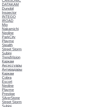
CANSONIC
DATAKAM
Dunobil
Inspector
INTEGO
IROAD
Mio
Nakamichi
Neoline
ParkCity
Playme
Stealth
Street Storm
Subini
TrendVision
Каркам
Аксессуары
Антирадары
Каркам
Cobra
Escort
Neoline
Playme
Prestige
SilverStone
Street Storm
Subini