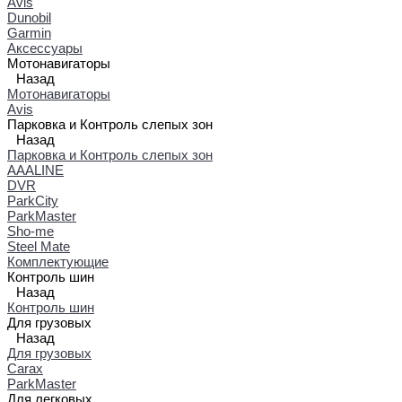
Avis
Dunobil
Garmin
Аксессуары
Мотонавигаторы
Назад
Мотонавигаторы
Avis
Парковка и Контроль слепых зон
Назад
Парковка и Контроль слепых зон
AAALINE
DVR
ParkCity
ParkMaster
Sho-me
Steel Mate
Комплектующие
Контроль шин
Назад
Контроль шин
Для грузовых
Назад
Для грузовых
Carax
ParkMaster
Для легковых