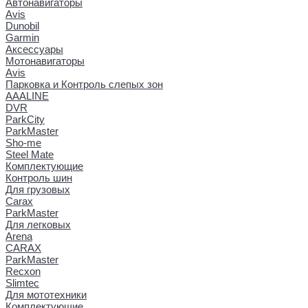
Автонавигаторы
Avis
Dunobil
Garmin
Аксессуары
Мотонавигаторы
Avis
Парковка и Контроль слепых зон
AAALINE
DVR
ParkCity
ParkMaster
Sho-me
Steel Mate
Комплектующие
Контроль шин
Для грузовых
Carax
ParkMaster
Для легковых
Arena
CARAX
ParkMaster
Recxon
Slimtec
Для мототехники
Комплектующие