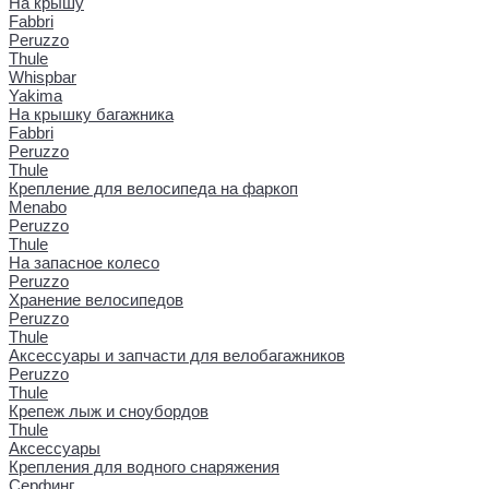
На крышу
Fabbri
Peruzzo
Thule
Whispbar
Yakima
На крышку багажника
Fabbri
Peruzzo
Thule
Крепление для велосипеда на фаркоп
Menabo
Peruzzo
Thule
На запасное колесо
Peruzzo
Хранение велосипедов
Peruzzo
Thule
Аксессуары и запчасти для велобагажников
Peruzzo
Thule
Крепеж лыж и сноубордов
Thule
Аксессуары
Крепления для водного снаряжения
Серфинг