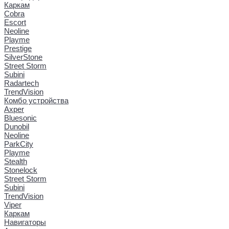
Каркам
Cobra
Escort
Neoline
Playme
Prestige
SilverStone
Street Storm
Subini
Radartech
TrendVision
Комбо устройства
Axper
Bluesonic
Dunobil
Neoline
ParkCity
Playme
Stealth
Stonelock
Street Storm
Subini
TrendVision
Viper
Каркам
Навигаторы