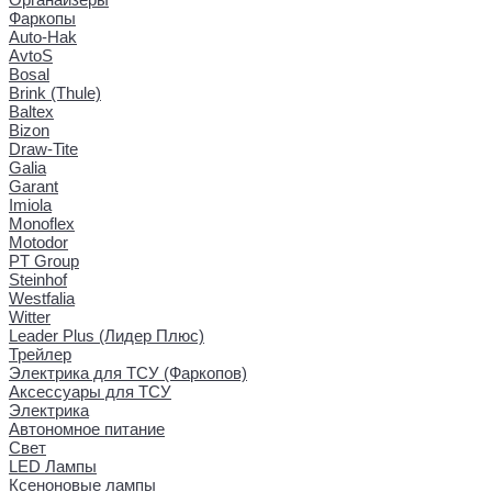
Фаркопы
Auto-Hak
AvtoS
Bosal
Brink (Thule)
Baltex
Bizon
Draw-Tite
Galia
Garant
Imiola
Monoflex
Motodor
PT Group
Steinhof
Westfalia
Witter
Leader Plus (Лидер Плюс)
Трейлер
Электрика для ТСУ (Фаркопов)
Аксессуары для ТСУ
Электрика
Автономное питание
Свет
LED Лампы
Ксеноновые лампы