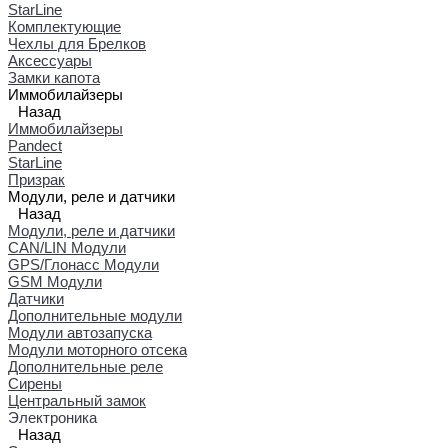
StarLine
Комплектующие
Чехлы для Брелков
Аксессуары
Замки капота
Иммобилайзеры
Назад
Иммобилайзеры
Pandect
StarLine
Призрак
Модули, реле и датчики
Назад
Модули, реле и датчики
CAN/LIN Модули
GPS/Глонасс Модули
GSM Модули
Датчики
Дополнительные модули
Модули автозапуска
Модули моторного отсека
Дополнительные реле
Сирены
Центральный замок
Электроника
Назад