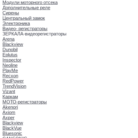
Модули моторного отсека
Дополнительные реле
Сирены
Центральный замок
Электроника
Видео- регистраторы
ЗЕРКАЛА-видеорегистраторы
Arena
Blackview
Dunobil
Eplutus
Inspector
Neoline
PlayMe
Recxon
RedPower
TrendVision
Vizant
Каркам
МОТО-регистраторы
Akenori
Axiom
Axper
Blackview
BlackVue
Bluesonic