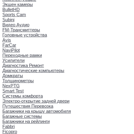
Экшен камеры
BulletHD
Sports Cam
Subini
Видео Аудио
FM-Трансмиттеры
Головные устройства
Avis
FarCar
NaviPilot
Переходные рамки
Усилители
Диагностика Ремонт
Диагностические компьютеры
Домкраты
Толщинометры
NexPTG
Smart Test
Системы комфорта
Электро-открытие задней двери
Путешествия Перевозка
Багажники на крышу автомобиля
Багажные системы
Багажники на рейлинги
Fabbri
Ficopro