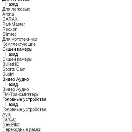
Назад
Для легковых
Arena
CARAX
ParkMaster
Recxon
Slimtec
Для мототехники
Комплектующие
Экшен камеры
Назад
Экшен камеры
BulletHD
Sports Cam
Subini
Видео Аудио
Назад
Видео Аудио
FM-Трансмиттеры
Головные устройства
Назад
Головные устройства
Avis
FarCar
NaviPilot
Переходные рамки