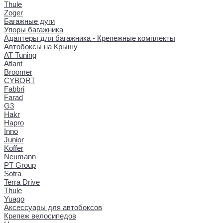
Thule
Zoger
Багажные дуги
Упоры багажника
Адаптеры для багажника - Крепежные комплекты
Автобоксы на Крышу
AT Tuning
Atlant
Broomer
CYBORT
Fabbri
Farad
G3
Hakr
Hapro
Inno
Junior
Koffer
Neumann
PT Group
Sotra
Terra Drive
Thule
Yuago
Аксессуары для автобоксов
Крепеж велосипедов