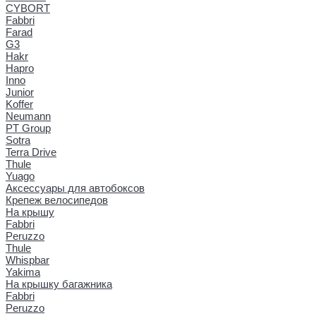
CYBORT
Fabbri
Farad
G3
Hakr
Hapro
Inno
Junior
Koffer
Neumann
PT Group
Sotra
Terra Drive
Thule
Yuago
Аксессуары для автобоксов
Крепеж велосипедов
На крышу
Fabbri
Peruzzo
Thule
Whispbar
Yakima
На крышку багажника
Fabbri
Peruzzo