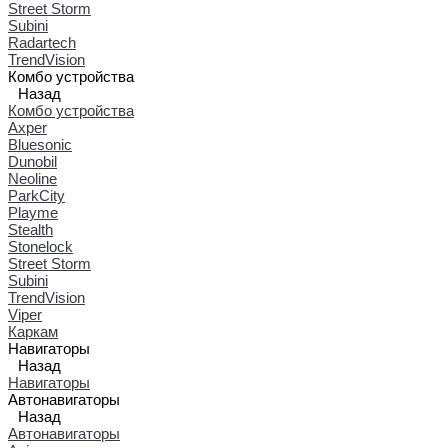
Street Storm
Subini
Radartech
TrendVision
Комбо устройства
Назад
Комбо устройства
Axper
Bluesonic
Dunobil
Neoline
ParkCity
Playme
Stealth
Stonelock
Street Storm
Subini
TrendVision
Viper
Каркам
Навигаторы
Назад
Навигаторы
Автонавигаторы
Назад
Автонавигаторы