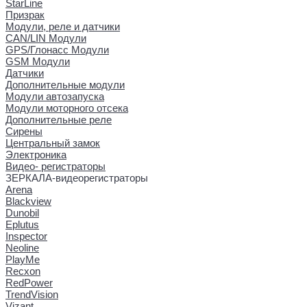
StarLine
Призрак
Модули, реле и датчики
CAN/LIN Модули
GPS/Глонасс Модули
GSM Модули
Датчики
Дополнительные модули
Модули автозапуска
Модули моторного отсека
Дополнительные реле
Сирены
Центральный замок
Электроника
Видео- регистраторы
ЗЕРКАЛА-видеорегистраторы
Arena
Blackview
Dunobil
Eplutus
Inspector
Neoline
PlayMe
Recxon
RedPower
TrendVision
Vizant