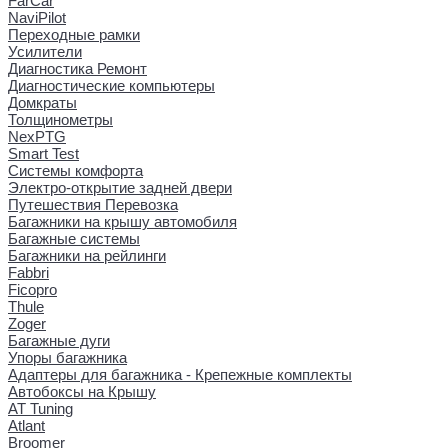
FarCar
NaviPilot
Переходные рамки
Усилители
Диагностика Ремонт
Диагностические компьютеры
Домкраты
Толщинометры
NexPTG
Smart Test
Системы комфорта
Электро-открытие задней двери
Путешествия Перевозка
Багажники на крышу автомобиля
Багажные системы
Багажники на рейлинги
Fabbri
Ficopro
Thule
Zoger
Багажные дуги
Упоры багажника
Адаптеры для багажника - Крепежные комплекты
Автобоксы на Крышу
AT Tuning
Atlant
Broomer