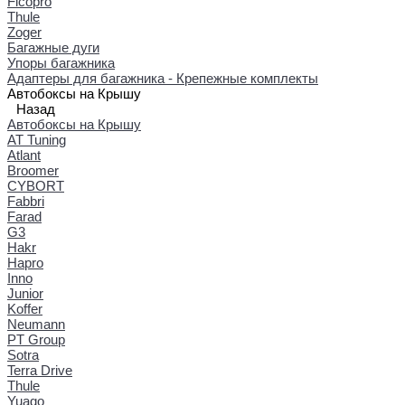
Ficopro
Thule
Zoger
Багажные дуги
Упоры багажника
Адаптеры для багажника - Крепежные комплекты
Автобоксы на Крышу
Назад
Автобоксы на Крышу
AT Tuning
Atlant
Broomer
CYBORT
Fabbri
Farad
G3
Hakr
Hapro
Inno
Junior
Koffer
Neumann
PT Group
Sotra
Terra Drive
Thule
Yuago