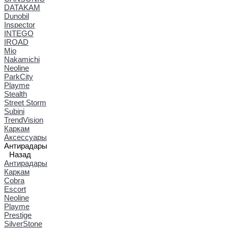
DATAKAM
Dunobil
Inspector
INTEGO
IROAD
Mio
Nakamichi
Neoline
ParkCity
Playme
Stealth
Street Storm
Subini
TrendVision
Каркам
Аксессуары
Антирадары
Назад
Антирадары
Каркам
Cobra
Escort
Neoline
Playme
Prestige
SilverStone