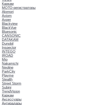
Каркам
МОТО-регистраторы
Akenori
Axiom
Axper
Blackview
BlackVue
Bluesonic
CANSONIC
DATAKAM
Dunobil
Inspector
INTEGO
IROAD
Mio
Nakamichi
Neoline
ParkCity
Playme
Stealth
Street Storm
Subini
TrendVision
Каркам
Аксессуары
Антирадары