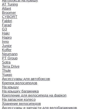
Автобоксы на Крышу
AT Tuning
Atlant
Broomer
CYBORT
Fabbri
Farad
G3
Hakr
Hapro
Inno
Junior
Koffer
Neumann
PT Group
Sotra
Terra Drive
Thule
Yuago
Аксессуары для автобоксов
Крепеж велосипедов
На крышу
На крышку багажника
Крепление для велосипеда на фаркоп
На запасное колесо
Хранение велосипедов
Аксессуары и запчасти для велобагажников