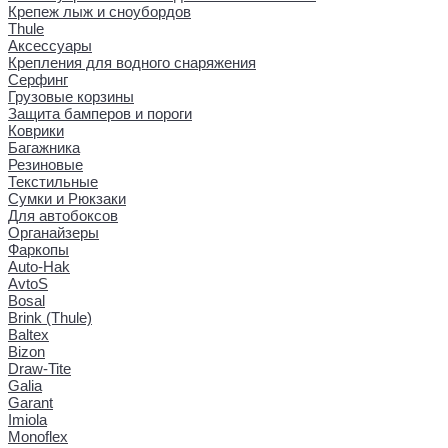
Крепеж лыж и сноубордов
Thule
Аксессуары
Крепления для водного снаряжения
Серфинг
Грузовые корзины
Защита бамперов и пороги
Коврики
Багажника
Резиновые
Текстильные
Сумки и Рюкзаки
Для автобоксов
Органайзеры
Фаркопы
Auto-Hak
AvtoS
Bosal
Brink (Thule)
Baltex
Bizon
Draw-Tite
Galia
Garant
Imiola
Monoflex