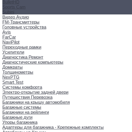
BulletHD
Sports Cam
Subini
Видео Аудио
FM-Трансмиттеры
Головные устройства
Avis
FarCar
NaviPilot
Переходные рамки
Усилители
Диагностика Ремонт
Диагностические компьютеры
Домкраты
Толщинометры
NexPTG
Smart Test
Системы комфорта
Электро-открытие задней двери
Путешествия Перевозка
Багажники на крышу автомобиля
Багажные системы
Багажники на рейлинги
Багажные дуги
Упоры багажника
Адаптеры для багажника - Крепежные комплекты