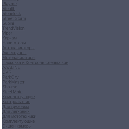
Playme
Stealth
Stonelock
Street Storm
Subini
TrendVision
Viper
Каркам
Навигаторы
Автонавигаторы
Аксессуары
Мотонавигаторы
Парковка и Контроль слепых зон
AAALINE
DVR
ParkCity
ParkMaster
Sho-me
Steel Mate
Комплектующие
Контроль шин
Для грузовых
Для легковых
Для мототехники
Комплектующие
Экшен камеры