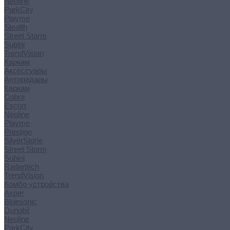
Neoline
ParkCity
Playme
Stealth
Street Storm
Subini
TrendVision
Каркам
Аксессуары
Антирадары
Каркам
Cobra
Escort
Neoline
Playme
Prestige
SilverStone
Street Storm
Subini
Radartech
TrendVision
Комбо устройства
Axper
Bluesonic
Dunobil
Neoline
ParkCity