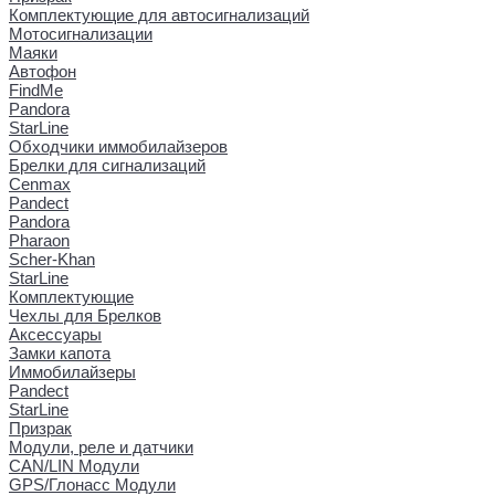
Комплектующие для автосигнализаций
Мотосигнализации
Маяки
Автофон
FindMe
Pandora
StarLine
Обходчики иммобилайзеров
Брелки для сигнализаций
Cenmax
Pandect
Pandora
Pharaon
Scher-Khan
StarLine
Комплектующие
Чехлы для Брелков
Аксессуары
Замки капота
Иммобилайзеры
Pandect
StarLine
Призрак
Модули, реле и датчики
CAN/LIN Модули
GPS/Глонасс Модули