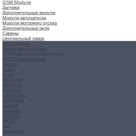
GSM Модули
Датчики
Дополнительные модули
Модули автозапуска
Модули моторного отсека
Дополнительные реле
Сирены
Центральный замок
Электроника
Видео- регистраторы
ЗЕРКАЛА-видеорегистраторы
МОТО-регистраторы
Akenori
Axiom
Axper
Blackview
BlackVue
Bluesonic
CANSONIC
DATAKAM
Dunobil
Inspector
INTEGO
IROAD
Mio
Nakamichi