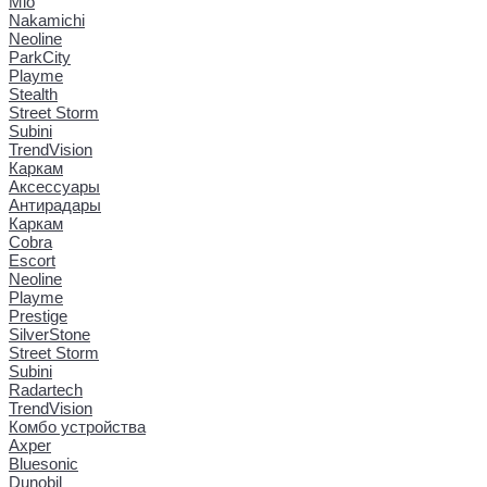
Mio
Nakamichi
Neoline
ParkCity
Playme
Stealth
Street Storm
Subini
TrendVision
Каркам
Аксессуары
Антирадары
Каркам
Cobra
Escort
Neoline
Playme
Prestige
SilverStone
Street Storm
Subini
Radartech
TrendVision
Комбо устройства
Axper
Bluesonic
Dunobil