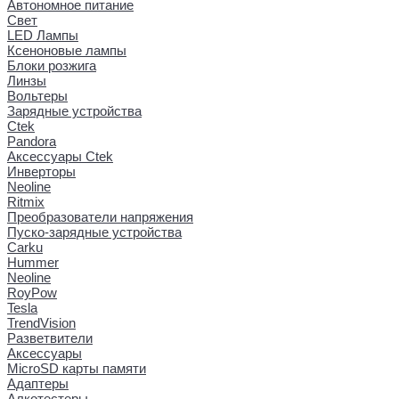
Автономное питание
Свет
LED Лампы
Ксеноновые лампы
Блоки розжига
Линзы
Вольтеры
Зарядные устройства
Ctek
Pandora
Аксессуары Ctek
Инверторы
Neoline
Ritmix
Преобразователи напряжения
Пуско-зарядные устройства
Carku
Hummer
Neoline
RoyPow
Tesla
TrendVision
Разветвители
Аксессуары
MicroSD карты памяти
Адаптеры
Алкотестеры