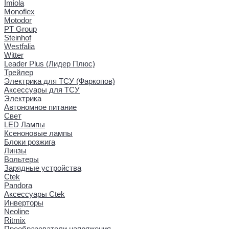
Imiola
Monoflex
Motodor
PT Group
Steinhof
Westfalia
Witter
Leader Plus (Лидер Плюс)
Трейлер
Электрика для ТСУ (Фаркопов)
Аксессуары для ТСУ
Электрика
Автономное питание
Свет
LED Лампы
Ксеноновые лампы
Блоки розжига
Линзы
Вольтеры
Зарядные устройства
Ctek
Pandora
Аксессуары Ctek
Инверторы
Neoline
Ritmix
Преобразователи напряжения