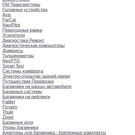
FM-Трансмиттеры
Головные устройства
Avis
FarCar
NaviPilot
Переходные рамки
Усилители
Диагностика Ремонт
Диагностические компьютеры
Домкраты
Толщинометры
NexPTG
Smart Test
Системы комфорта
Электро-открытие задней двери
Путешествия Перевозка
Багажники на крышу автомобиля
Багажные системы
Багажники на рейлинги
Fabbri
Ficopro
Thule
Zoger
Багажные дуги
Упоры багажника
Адаптеры для багажника - Крепежные комплекты