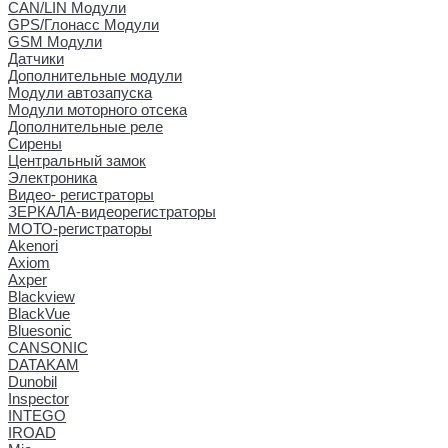
CAN/LIN Модули
GPS/Глонасс Модули
GSM Модули
Датчики
Дополнительные модули
Модули автозапуска
Модули моторного отсека
Дополнительные реле
Сирены
Центральный замок
Электроника
Видео- регистраторы
ЗЕРКАЛА-видеорегистраторы
МОТО-регистраторы
Akenori
Axiom
Axper
Blackview
BlackVue
Bluesonic
CANSONIC
DATAKAM
Dunobil
Inspector
INTEGO
IROAD