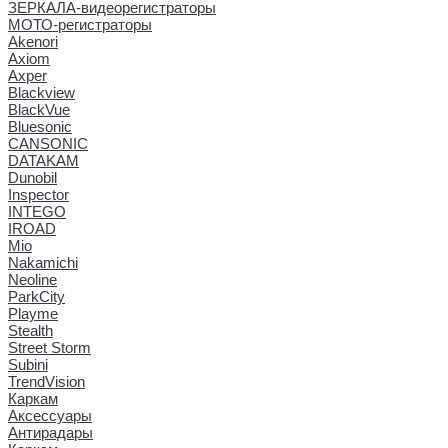
ЗЕРКАЛА-видеорегистраторы
МОТО-регистраторы
Akenori
Axiom
Axper
Blackview
BlackVue
Bluesonic
CANSONIC
DATAKAM
Dunobil
Inspector
INTEGO
IROAD
Mio
Nakamichi
Neoline
ParkCity
Playme
Stealth
Street Storm
Subini
TrendVision
Каркам
Аксессуары
Антирадары