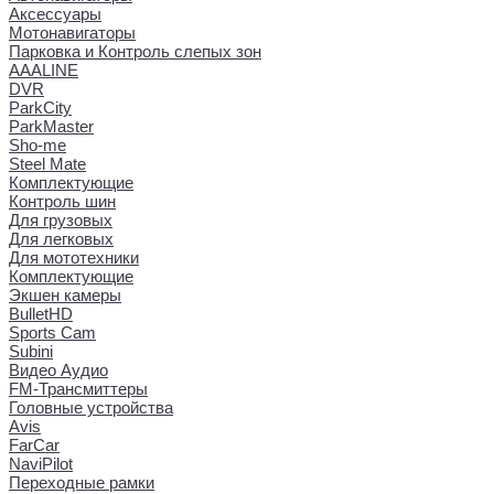
Аксессуары
Мотонавигаторы
Парковка и Контроль слепых зон
AAALINE
DVR
ParkCity
ParkMaster
Sho-me
Steel Mate
Комплектующие
Контроль шин
Для грузовых
Для легковых
Для мототехники
Комплектующие
Экшен камеры
BulletHD
Sports Cam
Subini
Видео Аудио
FM-Трансмиттеры
Головные устройства
Avis
FarCar
NaviPilot
Переходные рамки