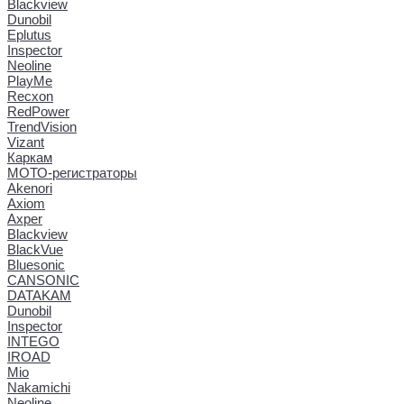
Blackview
Dunobil
Eplutus
Inspector
Neoline
PlayMe
Recxon
RedPower
TrendVision
Vizant
Каркам
МОТО-регистраторы
Akenori
Axiom
Axper
Blackview
BlackVue
Bluesonic
CANSONIC
DATAKAM
Dunobil
Inspector
INTEGO
IROAD
Mio
Nakamichi
Neoline