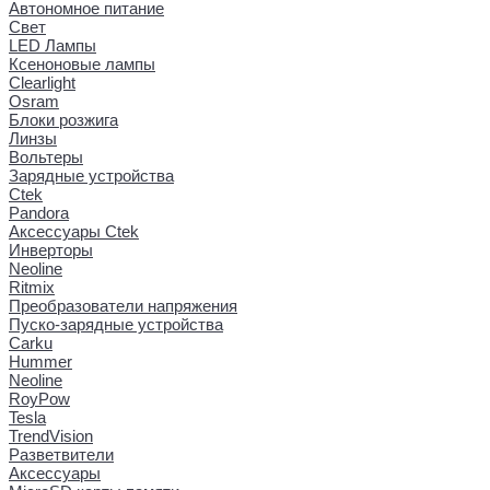
Автономное питание
Свет
LED Лампы
Ксеноновые лампы
Clearlight
Osram
Блоки розжига
Линзы
Вольтеры
Зарядные устройства
Ctek
Pandora
Аксессуары Ctek
Инверторы
Neoline
Ritmix
Преобразователи напряжения
Пуско-зарядные устройства
Carku
Hummer
Neoline
RoyPow
Tesla
TrendVision
Разветвители
Аксессуары