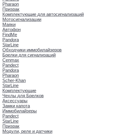
Pharaon
Призрак
Комплектующие для автосигнализаций
Мотосигнализации
Маяки
Автофон
FindMe
Pandora
StarLine
Обходчики иммобилайзеров
Брелки для сигнализаций
Cenmax
Pandect
Pandora
Pharaon
Scher-Khan
StarLine
Комплектующие
Чехлы для Брелков
Аксессуары
Замки капота
Иммобилайзеры
Pandect
StarLine
Призрак
Модули, реле и датчики