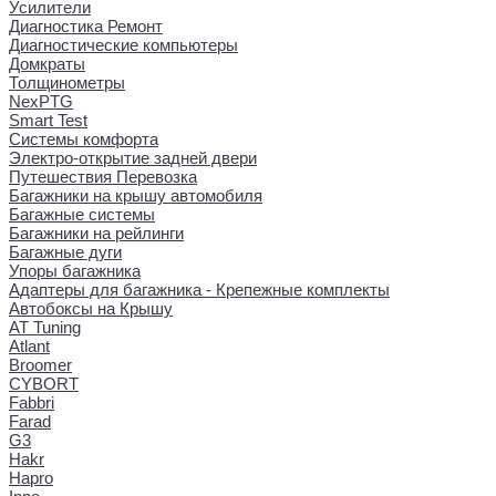
Усилители
Диагностика Ремонт
Диагностические компьютеры
Домкраты
Толщинометры
NexPTG
Smart Test
Системы комфорта
Электро-открытие задней двери
Путешествия Перевозка
Багажники на крышу автомобиля
Багажные системы
Багажники на рейлинги
Багажные дуги
Упоры багажника
Адаптеры для багажника - Крепежные комплекты
Автобоксы на Крышу
AT Tuning
Atlant
Broomer
CYBORT
Fabbri
Farad
G3
Hakr
Hapro