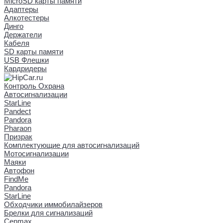
MicroSD карты памяти
Адаптеры
Алкотестеры
Динго
Держатели
Кабеля
SD карты памяти
USB Флешки
Кардридеры
Контроль Охрана
Автосигнализации
StarLine
Pandect
Pandora
Pharaon
Призрак
Комплектующие для автосигнализаций
Мотосигнализации
Маяки
Автофон
FindMe
Pandora
StarLine
Обходчики иммобилайзеров
Брелки для сигнализаций
Cenmax