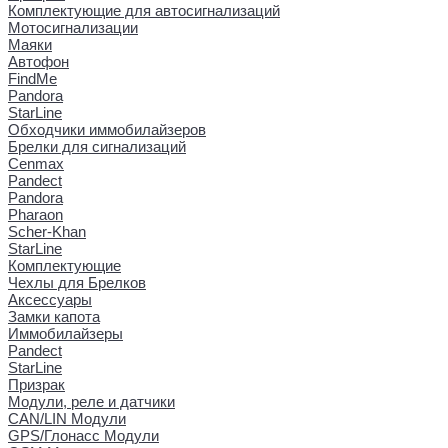
Комплектующие для автосигнализаций
Мотосигнализации
Маяки
Автофон
FindMe
Pandora
StarLine
Обходчики иммобилайзеров
Брелки для сигнализаций
Cenmax
Pandect
Pandora
Pharaon
Scher-Khan
StarLine
Комплектующие
Чехлы для Брелков
Аксессуары
Замки капота
Иммобилайзеры
Pandect
StarLine
Призрак
Модули, реле и датчики
CAN/LIN Модули
GPS/Глонасс Модули