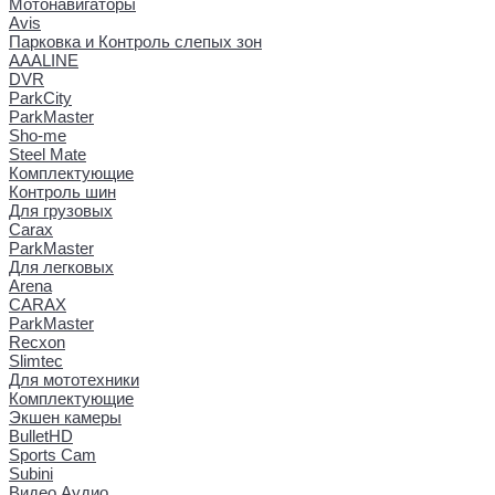
Мотонавигаторы
Avis
Парковка и Контроль слепых зон
AAALINE
DVR
ParkCity
ParkMaster
Sho-me
Steel Mate
Комплектующие
Контроль шин
Для грузовых
Carax
ParkMaster
Для легковых
Arena
CARAX
ParkMaster
Recxon
Slimtec
Для мототехники
Комплектующие
Экшен камеры
BulletHD
Sports Cam
Subini
Видео Аудио