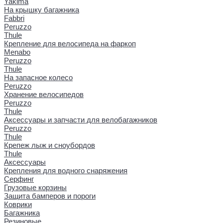
Yakima
На крышку багажника
Fabbri
Peruzzo
Thule
Крепление для велосипеда на фаркоп
Menabo
Peruzzo
Thule
На запасное колесо
Peruzzo
Хранение велосипедов
Peruzzo
Thule
Аксессуары и запчасти для велобагажников
Peruzzo
Thule
Крепеж лыж и сноубордов
Thule
Аксессуары
Крепления для водного снаряжения
Серфинг
Грузовые корзины
Защита бамперов и пороги
Коврики
Багажника
Резиновые