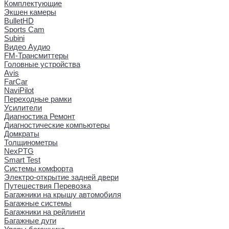
Комплектующие
Экшен камеры
BulletHD
Sports Cam
Subini
Видео Аудио
FM-Трансмиттеры
Головные устройства
Avis
FarCar
NaviPilot
Переходные рамки
Усилители
Диагностика Ремонт
Диагностические компьютеры
Домкраты
Толщинометры
NexPTG
Smart Test
Системы комфорта
Электро-открытие задней двери
Путешествия Перевозка
Багажники на крышу автомобиля
Багажные системы
Багажники на рейлинги
Багажные дуги