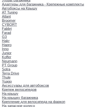
Упоры багажника
Адаптеры для багажника - Крепежные комплекты
Автобоксы на Крышу
AT Tuning
Atlant
Broomer
CYBORT
Fabbri
Farad
G3
Hakr
Hapro
Inno
Junior
Koffer
Neumann
PT Group
Sotra
Terra Drive
Thule
Yuago
Аксессуары для автобоксов
Крепеж велосипедов
На крышу
На крышку багажника
Крепление для велосипеда на фаркоп
На запасное колесо