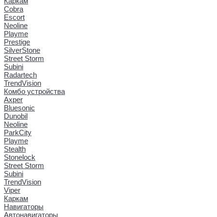
Каркам
Cobra
Escort
Neoline
Playme
Prestige
SilverStone
Street Storm
Subini
Radartech
TrendVision
Комбо устройства
Axper
Bluesonic
Dunobil
Neoline
ParkCity
Playme
Stealth
Stonelock
Street Storm
Subini
TrendVision
Viper
Каркам
Навигаторы
Автонавигаторы