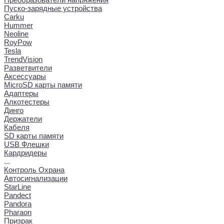
Пуско-зарядные устройства
Carku
Hummer
Neoline
RoyPow
Tesla
TrendVision
Разветвители
Аксессуары
MicroSD карты памяти
Адаптеры
Алкотестеры
Динго
Держатели
Кабеля
SD карты памяти
USB Флешки
Кардридеры
...
Контроль Охрана
Автосигнализации
StarLine
Pandect
Pandora
Pharaon
Призрак