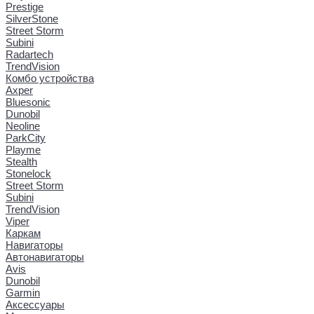
Prestige
SilverStone
Street Storm
Subini
Radartech
TrendVision
Комбо устройства
Axper
Bluesonic
Dunobil
Neoline
ParkCity
Playme
Stealth
Stonelock
Street Storm
Subini
TrendVision
Viper
Каркам
Навигаторы
Автонавигаторы
Avis
Dunobil
Garmin
Аксессуары