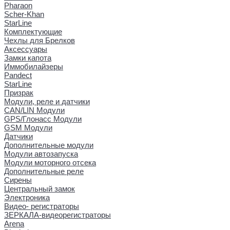
Pharaon
Scher-Khan
StarLine
Комплектующие
Чехлы для Брелков
Аксессуары
Замки капота
Иммобилайзеры
Pandect
StarLine
Призрак
Модули, реле и датчики
CAN/LIN Модули
GPS/Глонасс Модули
GSM Модули
Датчики
Дополнительные модули
Модули автозапуска
Модули моторного отсека
Дополнительные реле
Сирены
Центральный замок
Электроника
Видео- регистраторы
ЗЕРКАЛА-видеорегистраторы
Arena