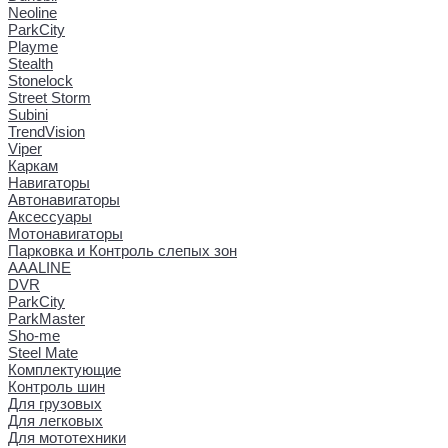
Neoline
ParkCity
Playme
Stealth
Stonelock
Street Storm
Subini
TrendVision
Viper
Каркам
Навигаторы
Автонавигаторы
Аксессуары
Мотонавигаторы
Парковка и Контроль слепых зон
AAALINE
DVR
ParkCity
ParkMaster
Sho-me
Steel Mate
Комплектующие
Контроль шин
Для грузовых
Для легковых
Для мототехники