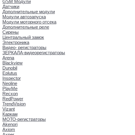
GSM Модули
Датчики
Дополнительные модули
Модули автозапуска
Модули моторного отсека
Дополнительные реле
Сирены
Центральный замок
Электроника
Видео- регистраторы
ЗЕРКАЛА-видеорегистраторы
Arena
Blackview
Dunobil
Eplutus
Inspector
Neoline
PlayMe
Recxon
RedPower
TrendVision
Vizant
Каркам
МОТО-регистраторы
Akenori
Axiom
Axper