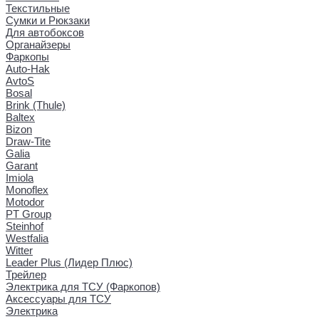
Текстильные
Сумки и Рюкзаки
Для автобоксов
Органайзеры
Фаркопы
Auto-Hak
AvtoS
Bosal
Brink (Thule)
Baltex
Bizon
Draw-Tite
Galia
Garant
Imiola
Monoflex
Motodor
PT Group
Steinhof
Westfalia
Witter
Leader Plus (Лидер Плюс)
Трейлер
Электрика для ТСУ (Фаркопов)
Аксессуары для ТСУ
Электрика