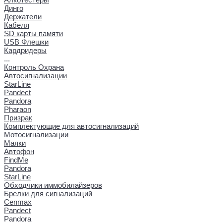
Динго
Держатели
Кабеля
SD карты памяти
USB Флешки
Кардридеры
...
Контроль Охрана
Автосигнализации
StarLine
Pandect
Pandora
Pharaon
Призрак
Комплектующие для автосигнализаций
Мотосигнализации
Маяки
Автофон
FindMe
Pandora
StarLine
Обходчики иммобилайзеров
Брелки для сигнализаций
Cenmax
Pandect
Pandora