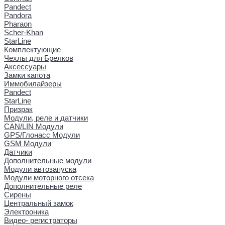
Pandect
Pandora
Pharaon
Scher-Khan
StarLine
Комплектующие
Чехлы для Брелков
Аксессуары
Замки капота
Иммобилайзеры
Pandect
StarLine
Призрак
Модули, реле и датчики
CAN/LIN Модули
GPS/Глонасс Модули
GSM Модули
Датчики
Дополнительные модули
Модули автозапуска
Модули моторного отсека
Дополнительные реле
Сирены
Центральный замок
Электроника
Видео- регистраторы