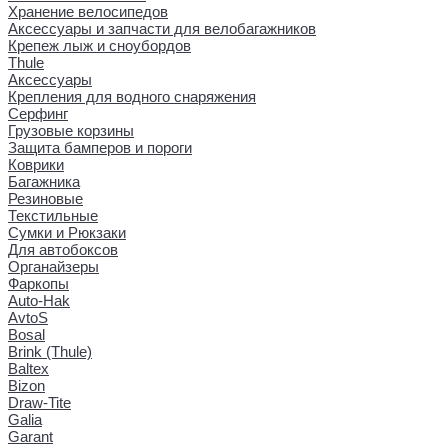
Хранение велосипедов
Аксессуары и запчасти для велобагажников
Крепеж лыж и сноубордов
Thule
Аксессуары
Крепления для водного снаряжения
Серфинг
Грузовые корзины
Защита бамперов и пороги
Коврики
Багажника
Резиновые
Текстильные
Сумки и Рюкзаки
Для автобоксов
Органайзеры
Фаркопы
Auto-Hak
AvtoS
Bosal
Brink (Thule)
Baltex
Bizon
Draw-Tite
Galia
Garant