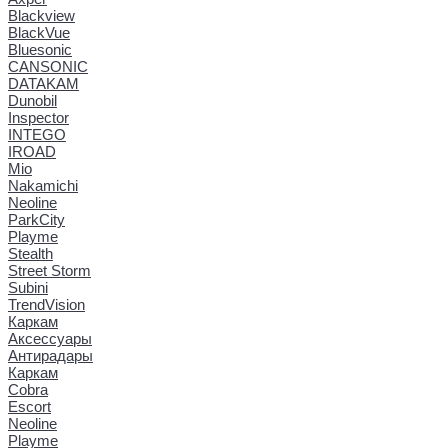
Blackview
BlackVue
Bluesonic
CANSONIC
DATAKAM
Dunobil
Inspector
INTEGO
IROAD
Mio
Nakamichi
Neoline
ParkCity
Playme
Stealth
Street Storm
Subini
TrendVision
Каркам
Аксессуары
Антирадары
Каркам
Cobra
Escort
Neoline
Playme