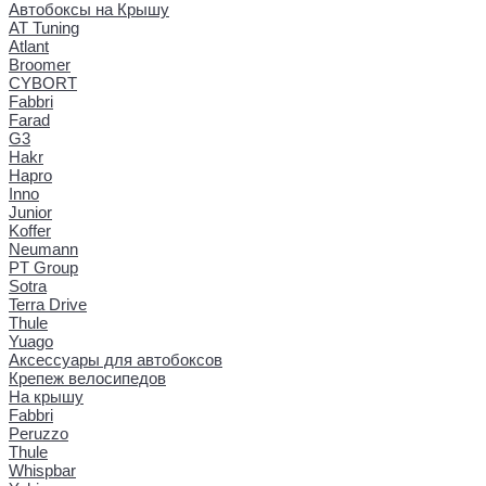
Автобоксы на Крышу
AT Tuning
Atlant
Broomer
CYBORT
Fabbri
Farad
G3
Hakr
Hapro
Inno
Junior
Koffer
Neumann
PT Group
Sotra
Terra Drive
Thule
Yuago
Аксессуары для автобоксов
Крепеж велосипедов
На крышу
Fabbri
Peruzzo
Thule
Whispbar