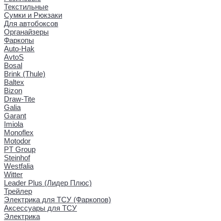
Текстильные
Сумки и Рюкзаки
Для автобоксов
Органайзеры
Фаркопы
Auto-Hak
AvtoS
Bosal
Brink (Thule)
Baltex
Bizon
Draw-Tite
Galia
Garant
Imiola
Monoflex
Motodor
PT Group
Steinhof
Westfalia
Witter
Leader Plus (Лидер Плюс)
Трейлер
Электрика для ТСУ (Фаркопов)
Аксессуары для ТСУ
Электрика